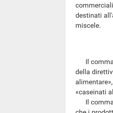
commercializ
destinati al
miscele.
Il comma 2 
della diretti
alimentare»,
«caseinati a
Il comma 3 
che i prodot