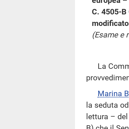
europea –
C. 4505-B 
modificato
(Esame e ri
La Commiss
provvedimen
Marina 
la seduta od
lettura – de
B) che il Se