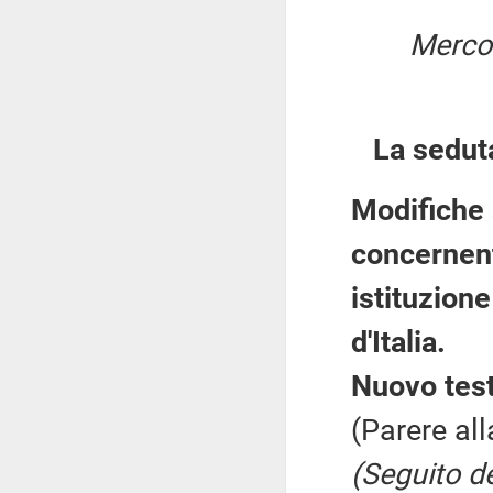
Mercol
La sedut
Modifiche 
concernent
istituzion
d'Italia.
Nuovo test
(Parere al
(Seguito d