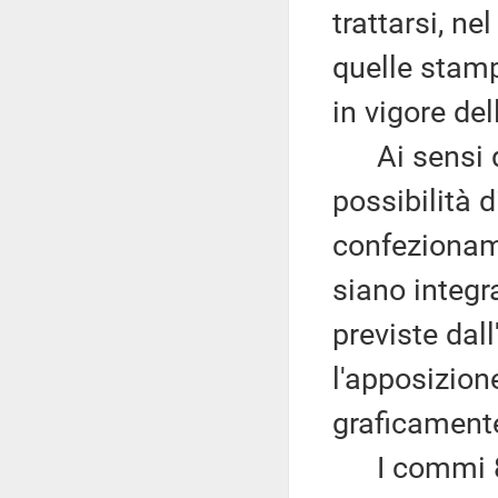
trattarsi, ne
quelle stamp
in vigore del
Ai sensi de
possibilità d
confezionam
siano integr
previste dal
l'apposizion
graficamente
I commi 8, 