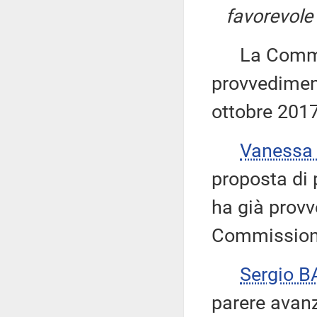
favorevole
La Commiss
provvediment
ottobre 2017
Vanessa
proposta di 
ha già provv
Commissione
Sergio B
parere avanz