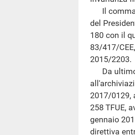
Il comma 17
del Preside
180 con il qu
83/417/CEE, 
2015/2203.
Da ultimo, r
all'archivia
2017/0129, 
258 TFUE, a
gennaio 201
direttiva en