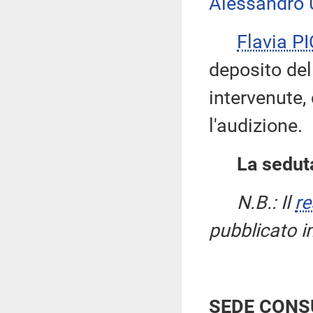
Alessandro 
Flavia P
deposito de
intervenute,
l'audizione.
La seduta
N.B.: Il
re
pubblicato i
SEDE CONS