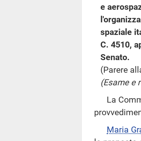
e aerospaz
l'organizz
spaziale it
C. 4510, a
Senato.
(Parere al
(Esame e ri
La Commiss
provvedimen
Maria Gr