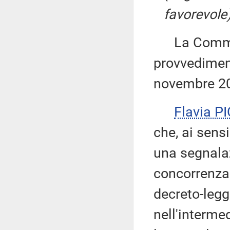
favorevole)
La Commiss
provvediment
novembre 2
Flavia P
che, ai sens
una segnalaz
concorrenza 
decreto-legg
nell'interme