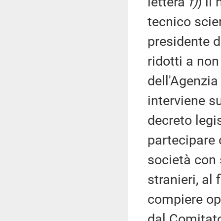
lettera
f)
) i
tecnico scien
presidente d
ridotti a non
dell'Agenzia 
interviene s
decreto legi
partecipare 
società con s
stranieri, al
compiere ope
dal Comitato