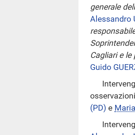
generale del
Alessandro 
responsabile
Soprintenden
Cagliari e l
Guido GUER
Intervengon
osservazion
(PD)
e
Maria
Intervengon