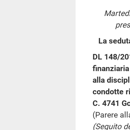
Martedì
pre
La sedut
DL 148/201
finanziaria
alla discip
condotte r
C. 4741 Go
(Parere al
(Seguito d