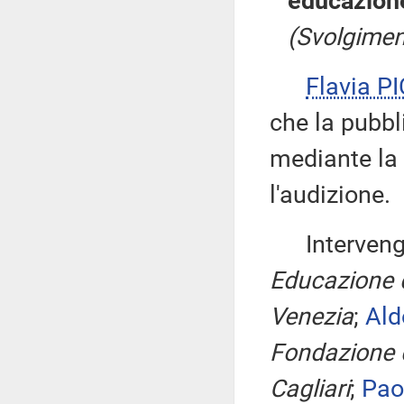
educazione 
(Svolgimen
Flavia P
che la pubbl
mediante la 
l'audizione.
Interven
Educazione 
Venezia
;
Al
Fondazione d
Cagliari
;
Pao