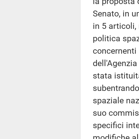
la proposta 
Senato, in u
in 5 articoli
politica spa
concernenti 
dell'Agenzia 
stata istitu
subentrando
spaziale naz
suo commiss
specifici in
modifiche al