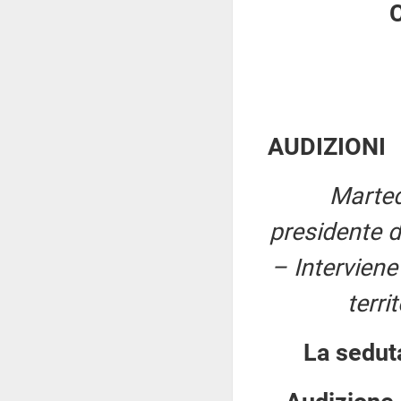
C
AUDIZIONI
Marted
presidente d
– Interviene 
terri
La sedut