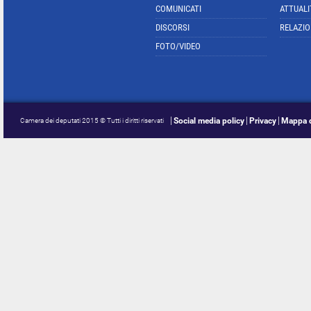
COMUNICATI
ATTUALI
DISCORSI
RELAZIO
FOTO/VIDEO
Social media policy
Privacy
Mappa d
Camera dei deputati 2015 © Tutti i diritti riservati