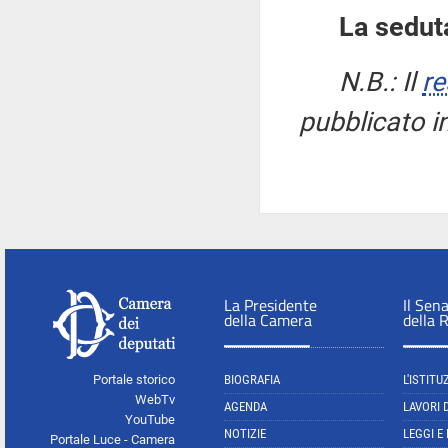
La seduta
N.B.: Il
re
pubblicato i
La Presidente
Il Sen
della Camera
della 
Portale storico
BIOGRAFIA
L'ISTITU
WebTv
AGENDA
LAVORI 
YouTube
NOTIZIE
LEGGI E
Portale Luce - Camera