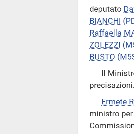
deputato
Da
BIANCHI
(P
Raffaella M
ZOLEZZI
(M
BUSTO
(M5
Il Minist
precisazioni
Ermete 
ministro per 
Commissioni 