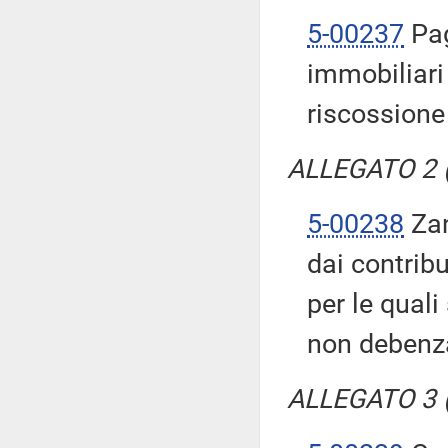
5-00237
Pag
immobiliari
riscossione 
ALLEGATO 2 (T
5-00238
Zan
dai contrib
per le qual
non debenza
ALLEGATO 3 (T