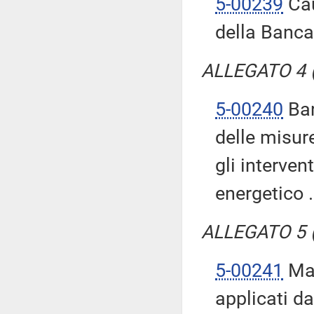
5-00239
Cau
della Banca
ALLEGATO 4 (T
5-00240
Bar
delle misure
gli interven
energetico .
ALLEGATO 5 (T
5-00241
Mai
applicati da