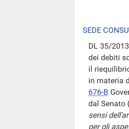
SEDE CONSU
DL 35/2013:
dei debiti 
il riequilibr
in materia d
676-B
Gover
dal Senato 
sensi dell'a
per gli aspet