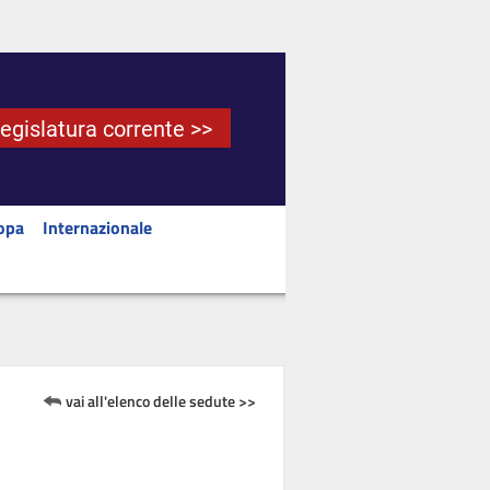
Legislatura corrente >>
opa
Internazionale
vai all'elenco delle sedute >>