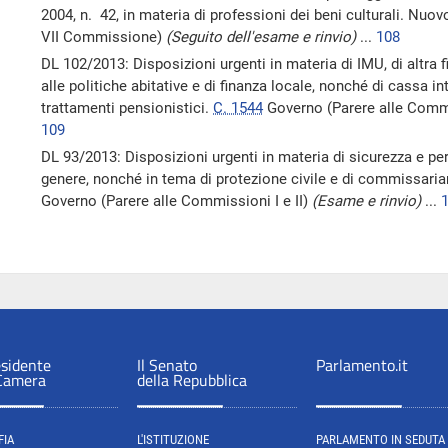
2004, n. 42, in materia di professioni dei beni culturali. Nuo
VII Commissione)
(Seguito dell'esame e rinvio)
...
108
DL 102/2013: Disposizioni urgenti in materia di IMU, di altra 
alle politiche abitative e di finanza locale, nonché di cassa i
trattamenti pensionistici.
C. 1544
Governo (Parere alle Comm
109
DL 93/2013: Disposizioni urgenti in materia di sicurezza e per 
genere, nonché in tema di protezione civile e di commissari
Governo (Parere alle Commissioni I e II)
(Esame e rinvio)
...
esidente
Il Senato
Parlamento.it
 Camera
della Repubblica
FIA
L'ISTITUZIONE
PARLAMENTO IN SEDUTA