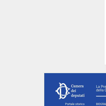
La Pr
della
Portale storico
BIOGRA