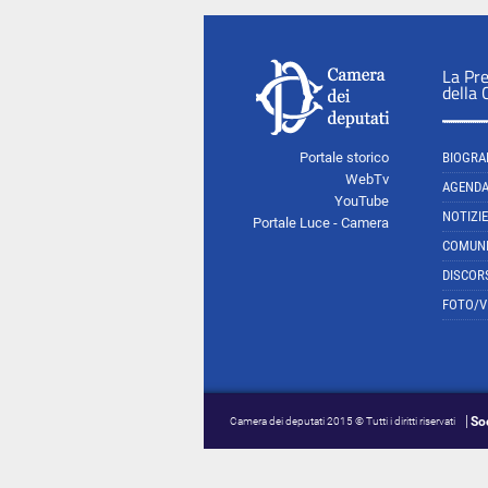
La Pr
della
Portale storico
BIOGRA
WebTv
AGEND
YouTube
NOTIZIE
Portale Luce - Camera
COMUNI
DISCOR
FOTO/V
So
Camera dei deputati 2015 © Tutti i diritti riservati