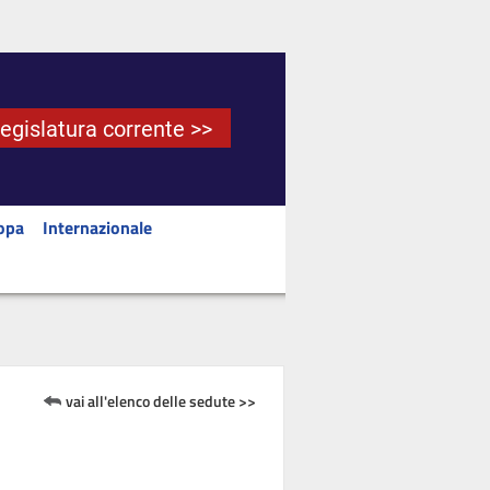
Legislatura corrente >>
opa
Internazionale
vai all'elenco delle sedute >>