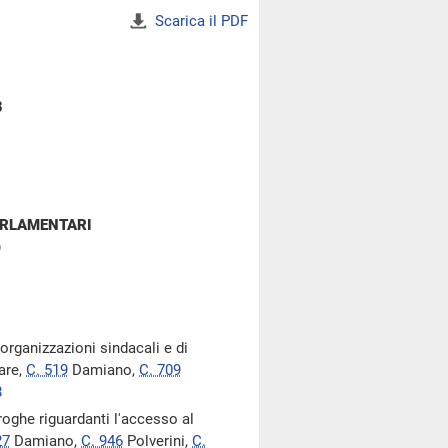
Scarica il PDF
3
ARLAMENTARI
)
organizzazioni sindacali e di
are,
C. 519
Damiano,
C. 709
8
eroghe riguardanti l'accesso al
27
Damiano,
C. 946
Polverini,
C.