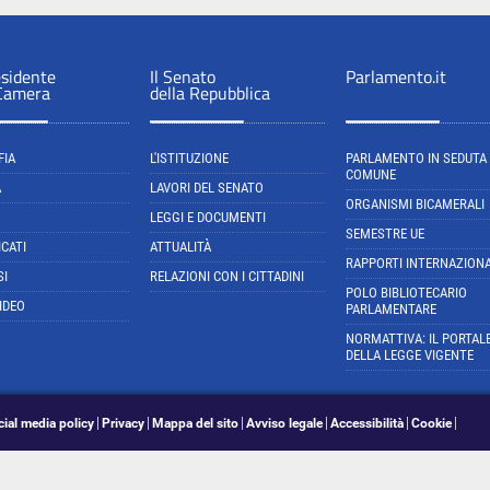
esidente
Il Senato
Parlamento.it
 Camera
della Repubblica
FIA
L'ISTITUZIONE
PARLAMENTO IN SEDUTA
COMUNE
A
LAVORI DEL SENATO
ORGANISMI BICAMERALI
LEGGI E DOCUMENTI
SEMESTRE UE
CATI
ATTUALITÀ
RAPPORTI INTERNAZIONA
SI
RELAZIONI CON I CITTADINI
POLO BIBLIOTECARIO
IDEO
PARLAMENTARE
NORMATTIVA: IL PORTAL
DELLA LEGGE VIGENTE
cial media policy
Privacy
Mappa del sito
Avviso legale
Accessibilità
Cookie