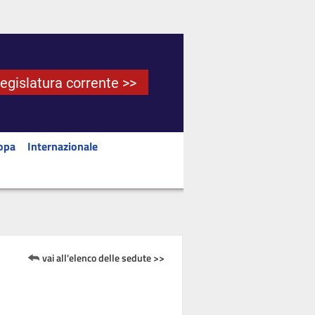
Legislatura corrente >>
opa
Internazionale
vai all'elenco delle sedute >>