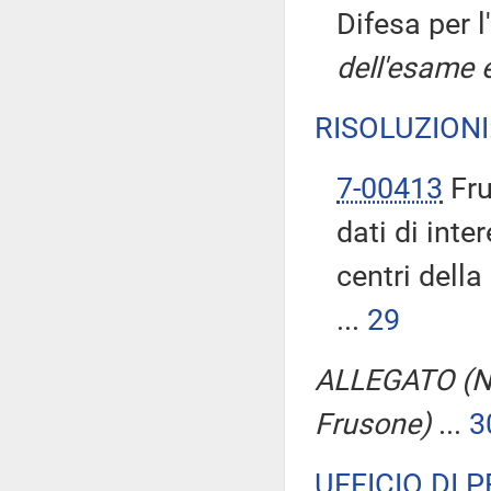
Difesa per 
dell'esame e
RISOLUZIONI
7-00413
Fru
dati di inte
centri dell
...
29
ALLEGATO (Nu
Frusone)
...
3
UFFICIO DI 