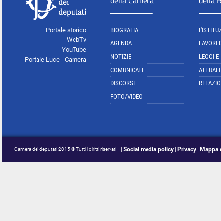
della Camera
della 
Portale storico
BIOGRAFIA
L'ISTITU
WebTv
AGENDA
LAVORI 
YouTube
NOTIZIE
LEGGI E
Portale Luce - Camera
COMUNICATI
ATTUALI
DISCORSI
RELAZIO
FOTO/VIDEO
Social media policy
Privacy
Mappa d
Camera dei deputati 2015 © Tutti i diritti riservati