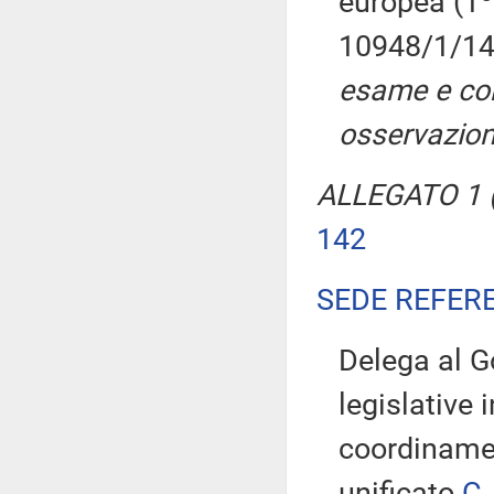
europea (1
10948/1/14
esame e con
osservazion
ALLEGATO 1 (
142
SEDE REFER
Delega al Go
legislative 
coordinamen
unificato
C.