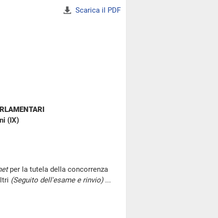
Scarica il PDF
ARLAMENTARI
i (IX)
net
per la tutela della concorrenza
ltri
(Seguito dell'esame e rinvio)
...