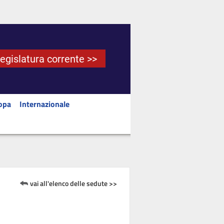
Legislatura corrente >>
opa
Internazionale
vai all'elenco delle sedute >>