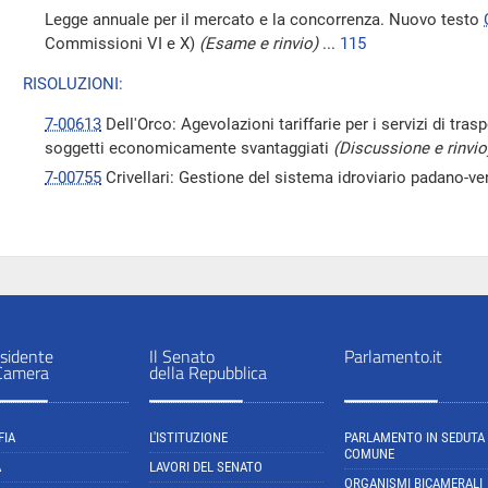
Legge annuale per il mercato e la concorrenza. Nuovo testo
Commissioni VI e X)
(Esame e rinvio)
...
115
RISOLUZIONI:
7-00613
Dell'Orco: Agevolazioni tariffarie per i servizi di tras
soggetti economicamente svantaggiati
(Discussione e rinvio
7-00755
Crivellari: Gestione del sistema idroviario padano-v
sidente
Il Senato
Parlamento.it
 Camera
della Repubblica
FIA
L'ISTITUZIONE
PARLAMENTO IN SEDUTA
COMUNE
A
LAVORI DEL SENATO
ORGANISMI BICAMERALI