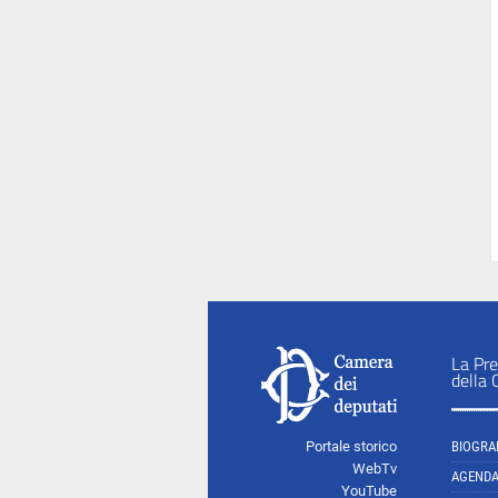
La Pre
della
Portale storico
BIOGRA
WebTv
AGEND
YouTube