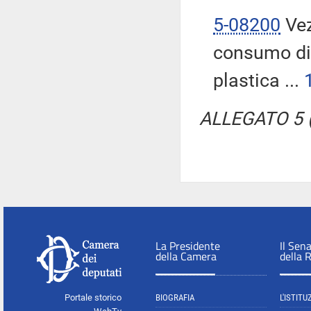
5-08200
Vez
consumo di 
plastica ...
ALLEGATO 5 (T
La Presidente
Il Sen
della Camera
della 
Portale storico
BIOGRAFIA
L'ISTITU