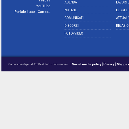
WebTv
AGENDA
LAVORI 
YouTube
NOTIZIE
LEGGI E
Portale Luce - Camera
COMUNICATI
ATTUALI
DISCORSI
RELAZIO
FOTO/VIDEO
Social media policy
Privacy
Mappa d
Camera dei deputati 2015 © Tutti i diritti riservati