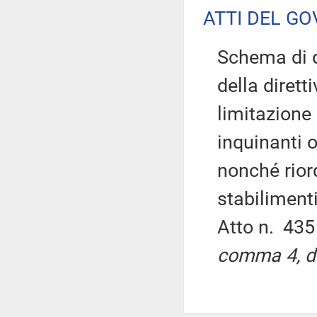
ATTI DEL GO
Schema di d
della dirett
limitazione 
inquinanti 
nonché rior
stabiliment
Atto n. 43
comma 4, de