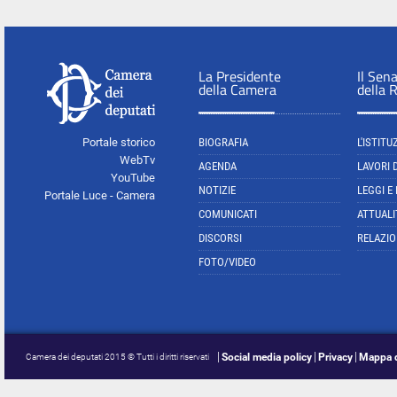
La Presidente
Il Sen
della Camera
della 
Portale storico
BIOGRAFIA
L'ISTITU
WebTv
AGENDA
LAVORI 
YouTube
NOTIZIE
LEGGI E
Portale Luce - Camera
COMUNICATI
ATTUALI
DISCORSI
RELAZIO
FOTO/VIDEO
Social media policy
Privacy
Mappa d
Camera dei deputati 2015 © Tutti i diritti riservati