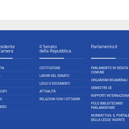
esidente
Il Senato
Parlamento.it
 Camera
della Repubblica
FIA
L'ISTITUZIONE
PARLAMENTO IN SEDUTA
COMUNE
A
LAVORI DEL SENATO
ORGANISMI BICAMERALI
LEGGI E DOCUMENTI
SEMESTRE UE
CATI
ATTUALITÀ
RAPPORTI INTERNAZIONA
SI
RELAZIONI CON I CITTADINI
POLO BIBLIOTECARIO
IDEO
PARLAMENTARE
NORMATTIVA: IL PORTAL
DELLA LEGGE VIGENTE