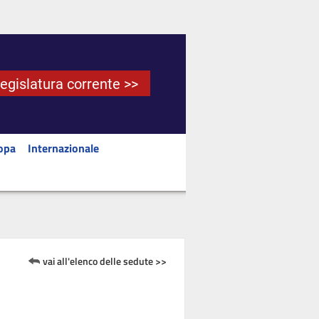
Legislatura corrente >>
opa
Internazionale
vai all'elenco delle sedute >>