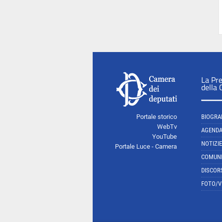
La Pr
della
Portale storico
BIOGRA
WebTv
AGEND
YouTube
NOTIZIE
Portale Luce - Camera
COMUNI
DISCOR
FOTO/V