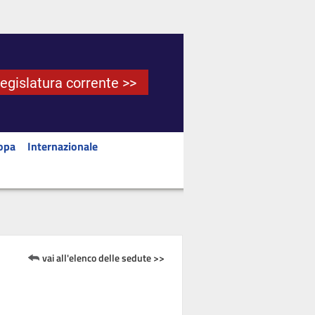
Legislatura corrente >>
opa
Internazionale
vai all'elenco delle sedute >>