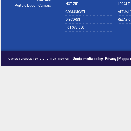
NOTIZIE
LEGGI E
Portale Luce - Camera
COMUNICATI
ATTUALI
DISCORSI
RELAZIO
FOTO/VIDEO
Social media policy
Privacy
Mappa d
Camera dei deputati 2015 © Tutti i diritti riservati