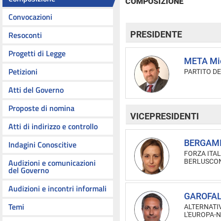
COMPOSIZIONE
Convocazioni
Resoconti
PRESIDENTE
Progetti di Legge
META Mi
Petizioni
PARTITO D
Atti del Governo
Proposte di nomina
VICEPRESIDENTI
Atti di indirizzo e controllo
BERGAMI
Indagini Conoscitive
FORZA ITALI
Audizioni e comunicazioni
BERLUSCON
del Governo
Audizioni e incontri informali
GAROFAL
Temi
ALTERNATI
L'EUROPA-N