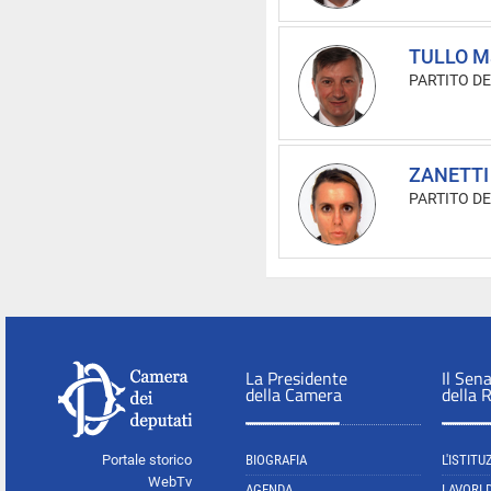
TULLO M
PARTITO D
ZANETTI 
PARTITO D
La Presidente
Il Sen
della Camera
della 
Portale storico
BIOGRAFIA
L'ISTITU
WebTv
AGENDA
LAVORI 