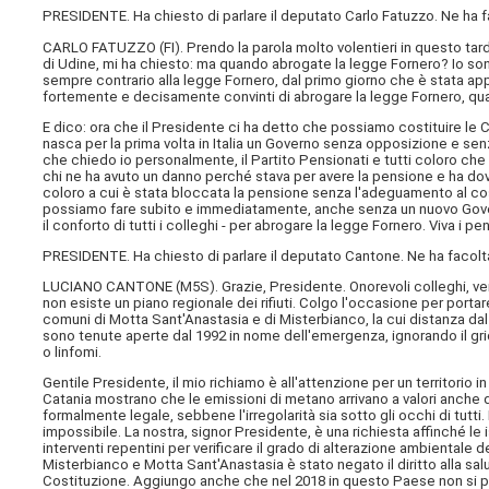
PRESIDENTE. Ha chiesto di parlare il deputato Carlo Fatuzzo. Ne ha f
CARLO FATUZZO (
FI
). Prendo la parola molto volentieri in questo ta
di Udine, mi ha chiesto: ma quando abrogate la legge Fornero? Io sono
sempre contrario alla legge Fornero, dal primo giorno che è stata ap
fortemente e decisamente convinti di abrogare la legge Fornero, quasi t
E dico: ora che il Presidente ci ha detto che possiamo costituire 
nasca per la prima volta in Italia un Governo senza opposizione e senz
che chiedo io personalmente, il Partito Pensionati e tutti coloro che
chi ne ha avuto un danno perché stava per avere la pensione e ha dovu
coloro a cui è stata bloccata la pensione senza l'adeguamento al co
possiamo fare subito e immediatamente, anche senza un nuovo Governo 
il conforto di tutti i colleghi - per abrogare la legge Fornero. Viva i p
PRESIDENTE. Ha chiesto di parlare il deputato Cantone. Ne ha facolt
LUCIANO CANTONE (
M5S
). Grazie, Presidente. Onorevoli colleghi, 
non esiste un piano regionale dei rifiuti. Colgo l'occasione per portar
comuni di Motta Sant'Anastasia e di Misterbianco, la cui distanza dal 
sono tenute aperte dal 1992 in nome dell'emergenza, ignorando il gri
o linfomi.
Gentile Presidente, il mio richiamo è all'attenzione per un territorio in
Catania mostrano che le emissioni di metano arrivano a valori anche di 
formalmente legale, sebbene l'irregolarità sia sotto gli occhi di tutti.
impossibile. La nostra, signor Presidente, è una richiesta affinché le
interventi repentini per verificare il grado di alterazione ambientale 
Misterbianco e Motta Sant'Anastasia è stato negato il diritto alla sa
Costituzione. Aggiungo anche che nel 2018 in questo Paese non si p