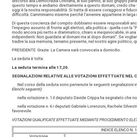
discorso alla Democrazia Cristiana, al suo partito, al suo gruppo par
questo tempo e andiamo direttamente a questo domani, credo che tut
oggi è la nostra responsabilità. Si tratta di essere coraggiosi e fiduci
difficoltà. Camminiamo insieme perché l'avvenire appartiene in larga 
Di questa coscienza del compito dobbiamo essere responsabili anche
l'impegno assunto di fronte agli elettori, alla politica - quella con l
modo ancora più netto e drammatico, chiaro e inequivocabile, in una 
indipendenti. Non guardate al domani ma al dopo domani”. Se vogliam
tradire la sua memoria, teniamo presente, nel nostro agire politico,
PRESIDENTE. Grazie. La Camera sarà convocata a domicilio.
La seduta è tolta.
La seduta termina alle 17,20.
SEGNALAZIONI RELATIVE ALLE VOTAZIONI EFFETTUATE NEL 
Nel corso della seduta sono pervenute le seguenti segnalazioni in 
Elenchi seguenti):
nella votazione n. 1 il deputato Davide Crippa ha segnalato che non
nella votazione n. 6 i deputati Gabriele Lorenzoni, Rachele Silvest
favorevole.
VOTAZIONI QUALIFICATE EFFETTUATE MEDIANTE PROCEDIMENTO EL
INDICE ELENCO N. 1 
Votazione