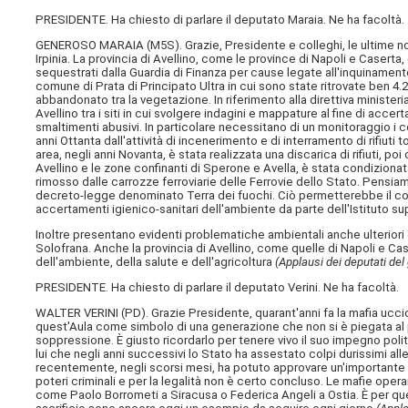
PRESIDENTE. Ha chiesto di parlare il deputato Maraia. Ne ha facoltà.
GENEROSO MARAIA (
M5S
). Grazie, Presidente e colleghi, le ultime
Irpinia. La provincia di Avellino, come le province di Napoli e Caserta, è
sequestrati dalla Guardia di Finanza per cause legate all'inquinament
comune di Prata di Principato Ultra in cui sono state ritrovate ben 4.20
abbandonato tra la vegetazione. In riferimento alla direttiva minister
Avellino tra i siti in cui svolgere indagini e mappature al fine di acc
smaltimenti abusivi. In particolare necessitano di un monitoraggio i com
anni Ottanta dall'attività di incenerimento e di interramento di rifiuti
area, negli anni Novanta, è stata realizzata una discarica di rifiuti, 
Avellino e le zone confinanti di Sperone e Avella, è stata condizionat
rimosso dalle carrozze ferroviarie delle Ferrovie dello Stato. Pensiam
decreto-legge denominato Terra dei fuochi. Ciò permetterebbe il contr
accertamenti igienico-sanitari dell'ambiente da parte dell'Istituto sup
Inoltre presentano evidenti problematiche ambientali anche ulteriori c
Solofrana. Anche la provincia di Avellino, come quelle di Napoli e Cas
dell'ambiente, della salute e dell'agricoltura
(Applausi dei deputati de
PRESIDENTE. Ha chiesto di parlare il deputato Verini. Ne ha facoltà.
WALTER VERINI (
PD
). Grazie Presidente, quarant'anni fa la mafia ucci
quest'Aula come simbolo di una generazione che non si è piegata al 
soppressione. È giusto ricordarlo per tenere vivo il suo impegno polit
lui che negli anni successivi lo Stato ha assestato colpi durissimi al
recentemente, negli scorsi mesi, ha potuto approvare un'importante r
poteri criminali e per la legalità non è certo concluso. Le mafie op
come Paolo Borrometi a Siracusa o Federica Angeli a Ostia. È per que