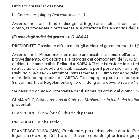
Dichiaro chiusa la votazione.
La Camera respinge
(Vedi votazione n. 1)
.
Avverto che, consistendo il disegno di legge di un solo articolo, non 
giorno, si procederà direttamente alla votazione finale a norma dell
(Esame degli ordini del giorno - A.C. 484-A​)
PRESIDENTE. Passiamo all'esame degli ordini del giorno presentati
(
Avverto che la Presidenza non ritiene ammissibili, ai sensi dell'artic
provvedimento, circoscritta alla proroga dei componenti dell'ARERA,
dichiarate inammissibili: Bellucci n. 9/484-A/3 che interviene in mat
relativo ad una procedura di stabilizzazione per il personale non dir
Ciaburro n. 9/484-A/6 entrambi limitatamente all'ultimo impegno relativ
mare delle competenze dell'ARERA. Tale impegno peraltro si pone in c
88, comma 1, del Regolamento gli ordini del giorno devono recare “ist
Se nessuno chiede di intervenire per illustrare gli ordini del giorno, 
SILVIA VELO,
Sottosegretaria di Stato per l'Ambiente e la tutela del territo
presentati.
FRANCESCO D'UVA (
M5S
). Chiedo di parlare.
PRESIDENTE. A che titolo?
FRANCESCO D'UVA (
M5S
). Presidente, per dichiarazione di voto. Pre
legati a un Governo. Di fatto, se il Governo decade, gli ordini del gio