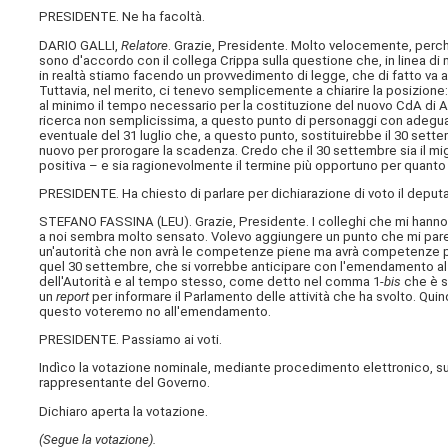
PRESIDENTE. Ne ha facoltà.
DARIO GALLI,
Relatore
. Grazie, Presidente. Molto velocemente, perch
sono d'accordo con il collega Crippa sulla questione che, in linea d
in realtà stiamo facendo un provvedimento di legge, che di fatto va al
Tuttavia, nel merito, ci tenevo semplicemente a chiarire la posizione
al minimo il tempo necessario per la costituzione del nuovo CdA di AR
ricerca non semplicissima, a questo punto di personaggi con adeg
eventuale del 31 luglio che, a questo punto, sostituirebbe il 30 sett
nuovo per prorogare la scadenza. Credo che il 30 settembre sia il 
positiva – e sia ragionevolmente il termine più opportuno per quant
PRESIDENTE. Ha chiesto di parlare per dichiarazione di voto il deputa
STEFANO FASSINA (
LEU
). Grazie, Presidente. I colleghi che mi hanno
a noi sembra molto sensato. Volevo aggiungere un punto che mi pare 
un'autorità che non avrà le competenze piene ma avrà competenze per q
quel 30 settembre, che si vorrebbe anticipare con l'emendamento al 3
dell'Autorità e al tempo stesso, come detto nel comma 1-
bis
che è s
un
report
per informare il Parlamento delle attività che ha svolto. Quin
questo voteremo no all'emendamento.
PRESIDENTE. Passiamo ai voti.
Indìco la votazione nominale, mediante procedimento elettronico, sul
rappresentante del Governo.
Dichiaro aperta la votazione.
(Segue la votazione).