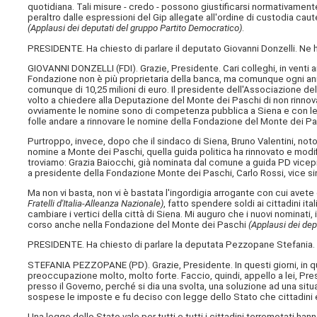
quotidiana. Tali misure - credo - possono giustificarsi normativame
peraltro dalle espressioni del Gip allegate all'ordine di custodia cau
(Applausi dei deputati del gruppo Partito Democratico)
.
PRESIDENTE. Ha chiesto di parlare il deputato Giovanni Donzelli. Ne h
GIOVANNI DONZELLI (
FDI
). Grazie, Presidente. Cari colleghi, in venti
Fondazione non è più proprietaria della banca, ma comunque ogni anno 
comunque di 10,25 milioni di euro. Il presidente dell'Associazione de
volto a chiedere alla Deputazione del Monte dei Paschi di non rinnov
ovviamente le nomine sono di competenza pubblica a Siena e con le e
folle andare a rinnovare le nomine della Fondazione del Monte dei Pa
Purtroppo, invece, dopo che il sindaco di Siena, Bruno Valentini, noto
nomine a Monte dei Paschi, quella guida politica ha rinnovato e modifi
troviamo: Grazia Baiocchi, già nominata dal comune a guida PD vicepr
a presidente della Fondazione Monte dei Paschi, Carlo Rossi, vice sin
Ma non vi basta, non vi è bastata l'ingordigia arrogante con cui avete
Fratelli d'Italia
-
Alleanza Nazionale)
, fatto spendere soldi ai cittadini it
cambiare i vertici della città di Siena. Mi auguro che i nuovi nominati,
corso anche nella Fondazione del Monte dei Paschi
(Applausi dei depu
PRESIDENTE. Ha chiesto di parlare la deputata Pezzopane Stefania. 
STEFANIA PEZZOPANE (
PD
). Grazie, Presidente. In questi giorni, in
preoccupazione molto, molto forte. Faccio, quindi, appello a lei, Presi
presso il Governo, perché si dia una svolta, una soluzione ad una sit
sospese le imposte e fu deciso con legge dello Stato che cittadini e 
Una legge dello Stato vale per tutti e tutti i cittadini terremotati 