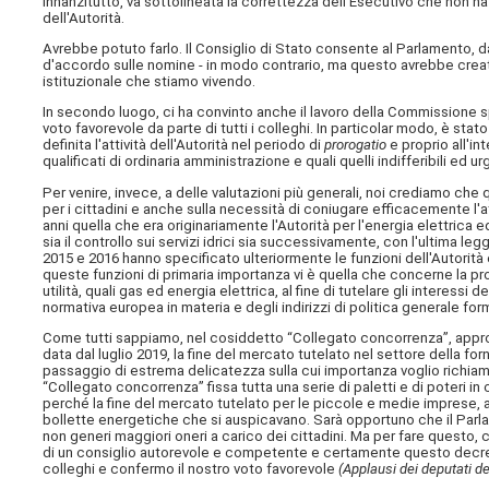
Innanzitutto, va sottolineata la correttezza dell'Esecutivo che non 
dell'Autorità.
Avrebbe potuto farlo. Il Consiglio di Stato consente al Parlamento, da
d'accordo sulle nomine - in modo contrario, ma questo avrebbe creato
istituzionale che stiamo vivendo.
In secondo luogo, ci ha convinto anche il lavoro della Commissione s
voto favorevole da parte di tutti i colleghi. In particolar modo, è stato
definita l'attività dell'Autorità nel periodo di
prorogatio
e proprio all'in
qualificati di ordinaria amministrazione e quali quelli indifferibili ed ur
Per venire, invece, a delle valutazioni più generali, noi crediamo che 
per i cittadini e anche sulla necessità di coniugare efficacemente l'a
anni quella che era originariamente l'Autorità per l'energia elettric
sia il controllo sui servizi idrici sia successivamente, con l'ultima leg
2015 e 2016 hanno specificato ulteriormente le funzioni dell'Autorità
queste funzioni di primaria importanza vi è quella che concerne la pr
utilità, quali gas ed energia elettrica, al fine di tutelare gli interessi
normativa europea in materia e degli indirizzi di politica generale for
Come tutti sappiamo, nel cosiddetto “Collegato concorrenza”, approva
data dal luglio 2019, la fine del mercato tutelato nel settore della fo
passaggio di estrema delicatezza sulla cui importanza voglio richiamare 
“Collegato concorrenza” fissa tutta una serie di paletti e di poteri in
perché la fine del mercato tutelato per le piccole e medie imprese, avv
bollette energetiche che si auspicavano. Sarà opportuno che il Parlam
non generi maggiori oneri a carico dei cittadini. Ma per fare questo, 
di un consiglio autorevole e competente e certamente questo decreto
colleghi e confermo il nostro voto favorevole
(Applausi dei deputati de