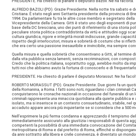
PRESIDENTE. Ha chiesto di parlare il deputato Bazoli. Ne ha facoltà.
ALFREDO BAZOLI (
PD
). Grazie Presidente. Nella notte tra sabato e
Cristiana. È stato negli anni Settanta presidente della provincia di B
1994. Da parlamentare fu tra le altre cose membro e segretario della
Vicepresidente della Camera. Gitti è stato uno degli esponenti di punt
base della DC bresciana, uno dei punti di riferimento di una storia pol
peculiare storia politica contraddistinta da virtù e attitudini oggi s
cultura giuridica, rigore e integrità morali indiscusse, grande capacità
rispetto degli interlocutori, misura e sobrietà di costumi che si riflet
che era certo una passione inesauribile e invincibile, ma sempre cons
Quella misura e quella sobrietà che consentivano a Gitti, al termine di
dalla vita pubblica senza lamenti, senza recriminazioni, con compost
Credo che la politica italiana, soprattutto oggi, avrebbe molto da impa
tutti noi che abbiamo avuto la fortuna di conoscerlo e di frequentarl
PRESIDENTE. Ha chiesto di parlare il deputato Morassut. Ne ha facol
ROBERTO MORASSUT (
PD
). Grazie Presidente. Due giorni fa un quot
della Romanina, a Roma. I fatti sono noti; riguardano i clan criminali Ca
conquistarono le cronache nazionali in occasione del funerale di un l
criminali rappresenta una minaccia quotidiana alla quiete pubblica e 
isolato, ma si inserisce in un contesto consuetudinario, stabile, nel qua
accaduto appare ancora più inquietante se si considera che a 500 met
Nell'esprimere la più ferma condanna e apprezzando il tempismo del M
immediatamente assicurato alla giustizia i responsabili di questa aggre
competenti la possibilità di una immediata convocazione del Comitato
metropolitana di Roma e dal prefetto di Roma, affinché si dispongano i
da anni sottratto alla libera e civile convivenza, è diventato un mondo