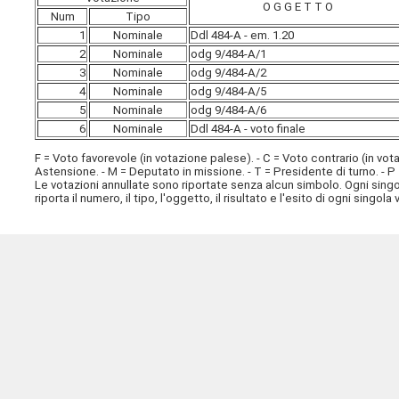
O G G E T T O
Num
Tipo
1
Nominale
Ddl 484-A - em. 1.20
2
Nominale
odg 9/484-A/1
3
Nominale
odg 9/484-A/2
4
Nominale
odg 9/484-A/5
5
Nominale
odg 9/484-A/6
6
Nominale
Ddl 484-A - voto finale
F = Voto favorevole (in votazione palese). - C = Voto contrario (in vot
Astensione. - M = Deputato in missione. - T = Presidente di turno. - P
Le votazioni annullate sono riportate senza alcun simbolo. Ogni sing
riporta il numero, il tipo, l'oggetto, il risultato e l'esito di ogni singola