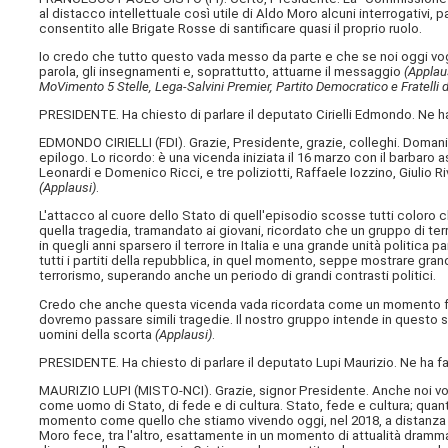
al distacco intellettuale così utile di Aldo Moro alcuni interrogativi, 
consentito alle Brigate Rosse di santificare quasi il proprio ruolo.
Io credo che tutto questo vada messo da parte e che se noi oggi vo
parola, gli insegnamenti e, soprattutto, attuarne il messaggio
(Applaus
MoVimento 5 Stelle, Lega-Salvini Premier, Partito Democratico e Fratelli d'
PRESIDENTE. Ha chiesto di parlare il deputato Cirielli Edmondo. Ne ha
EDMONDO CIRIELLI (
FDI
). Grazie, Presidente, grazie, colleghi. Doman
epilogo. Lo ricordo: è una vicenda iniziata il 16 marzo con il barbaro 
Leonardi e Domenico Ricci, e tre poliziotti, Raffaele Iozzino, Giulio 
(Applausi)
.
L'attacco al cuore dello Stato di quell'episodio scosse tutti coloro 
quella tragedia, tramandato ai giovani, ricordato che un gruppo di terr
in quegli anni sparsero il terrore in Italia e una grande unità politic
tutti i partiti della repubblica, in quel momento, seppe mostrare gr
terrorismo, superando anche un periodo di grandi contrasti politici.
Credo che anche questa vicenda vada ricordata come un momento fon
dovremo passare simili tragedie. Il nostro gruppo intende in questo se
uomini della scorta
(Applausi)
.
PRESIDENTE. Ha chiesto di parlare il deputato Lupi Maurizio. Ne ha fa
MAURIZIO LUPI (
MISTO-NCI
). Grazie, signor Presidente. Anche noi vo
come uomo di Stato, di fede e di cultura. Stato, fede e cultura; quant
momento come quello che stiamo vivendo oggi, nel 2018, a distanza di
Moro fece, tra l'altro, esattamente in un momento di attualità dramm