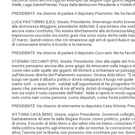
sacrificio sono ancora oggi un esempio da seguire ogni giorno
(Appla
Stelle
,
Lega-Salvini
Premier
,
Forza Italia-Berlusconi Presidente
e
Fratelli d'
PRESIDENTE. Ha chiesto di parlare il deputato Pastorino. Ne ha facol
LUCA PASTORINO (
LEU
). Grazie, Presidente. Intervengo molto brevem
alla dottoressa Maggioni, presidente della RAI. È una lettera che evi
ancora stata costituita, l'ho inviata direttamente alla dottoressa Maggi
imprecisioni secondo me molto gravi che sono state dette nella tr
27 marzo. Quindi volevo che ciò rimanesse agli atti di quest'Aula in q
di conservarne intatto il ricordo e la memoria.
PRESIDENTE. Ha chiesto di parlare il deputato Ceccanti. Ne ha facol
STEFANO CECCANTI (
PD
). Grazie, Presidente. Dire alla vigilia del 
mentre pensiamo ancora alle zone grigie da rimuovere sulla tragica 
come nani sulle spalle dei giganti. Mi limiterò a richiamare un passag
sull'elezione diretta del Parlamento europeo. Diceva Aldo Moro. “È i
luogo nel quale il dibatto politico dovrà svilupparsi; il luogo nel quale t
siamo tutti - o quasi tutti - solidali sull'opportunità di far progredi
paesi che, pervenuti prima di noi all'unità, dotati di maggiori ricche
non sia stato il ruolo nazionale dell'Italia”. Nulla si ripete in modo u
solo come nani come persone, come deputati, come forze politic
PRESIDENTE. Ha chiesto di intervenire la deputata Casa Vittoria. Pre
VITTORIA CASA (
M5S
). Grazie, signor Presidente. Onorevoli collegh
barbaramente 40 anni fa dalle Brigate Rosse. Uomo politico, padre co
di storia. Il ricordo di Aldo Moro e dei valori che ne hanno connotato
della politica rispetto agli interessi e alle economie, la concezione
altrui, l'amore per la libertà, non possono che costituire per noi, donn