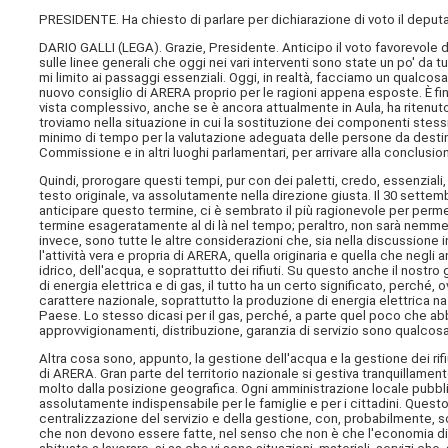
PRESIDENTE. Ha chiesto di parlare per dichiarazione di voto il deputat
DARIO GALLI (
LEGA
). Grazie, Presidente. Anticipo il voto favorevole 
sulle linee generali che oggi nei vari interventi sono state un po' da t
mi limito ai passaggi essenziali. Oggi, in realtà, facciamo un qualco
nuovo consiglio di ARERA proprio per le ragioni appena esposte. È fin
vista complessivo, anche se è ancora attualmente in Aula, ha ritenuto d
troviamo nella situazione in cui la sostituzione dei componenti stessi
minimo di tempo per la valutazione adeguata delle persone da desti
Commissione e in altri luoghi parlamentari, per arrivare alla conclusio
Quindi, prorogare questi tempi, pur con dei paletti, credo, essenzia
testo originale, va assolutamente nella direzione giusta. Il 30 settem
anticipare questo termine, ci è sembrato il più ragionevole per perme
termine esageratamente al di là nel tempo; peraltro, non sarà nemm
invece, sono tutte le altre considerazioni che, sia nella discussione 
l'attività vera e propria di ARERA, quella originaria e quella che negl
idrico, dell'acqua, e soprattutto dei rifiuti. Su questo anche il nostro
di energia elettrica e di gas, il tutto ha un certo significato, perché,
carattere nazionale, soprattutto la produzione di energia elettrica na
Paese. Lo stesso dicasi per il gas, perché, a parte quel poco che abb
approvvigionamenti, distribuzione, garanzia di servizio sono qualcos
Altra cosa sono, appunto, la gestione dell'acqua e la gestione dei rif
di ARERA. Gran parte del territorio nazionale si gestiva tranquilla
molto dalla posizione geografica. Ogni amministrazione locale pubbli
assolutamente indispensabile per le famiglie e per i cittadini. Questo 
centralizzazione del servizio e della gestione, con, probabilmente, s
che non devono essere fatte, nel senso che non è che l'economia di