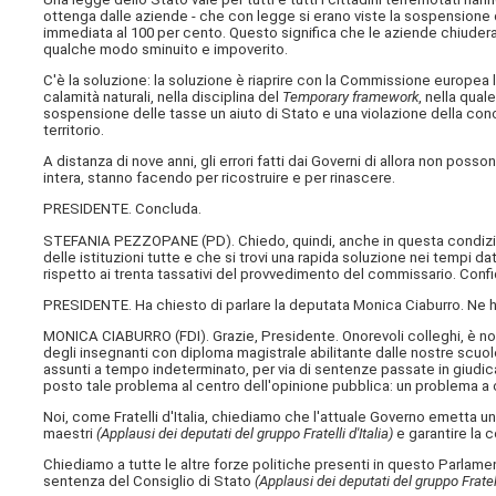
ottenga dalle aziende - che con legge si erano viste la sospensione d
immediata al 100 per cento. Questo significa che le aziende chiudera
qualche modo sminuito e impoverito.
C'è la soluzione: la soluzione è riaprire con la Commissione europea la
calamità naturali, nella disciplina del
Temporary framework
, nella qual
sospensione delle tasse un aiuto di Stato e una violazione della con
territorio.
A distanza di nove anni, gli errori fatti dai Governi di allora non poss
intera, stanno facendo per ricostruire e per rinascere.
PRESIDENTE. Concluda.
STEFANIA PEZZOPANE (
PD
). Chiedo, quindi, anche in questa condizi
delle istituzioni tutte e che si trovi una rapida soluzione nei tempi d
rispetto ai trenta tassativi del provvedimento del commissario. Confido
PRESIDENTE. Ha chiesto di parlare la deputata Monica Ciaburro. Ne h
MONICA CIABURRO (
FDI
). Grazie, Presidente. Onorevoli colleghi, è n
degli insegnanti con diploma magistrale abilitante dalle nostre scuole
assunti a tempo indeterminato, per via di sentenze passate in giudicat
posto tale problema al centro dell'opinione pubblica: un problema a
Noi, come Fratelli d'Italia, chiediamo che l'attuale Governo emetta u
maestri
(Applausi dei deputati del gruppo Fratelli d'Italia)
e garantire la c
Chiediamo a tutte le altre forze politiche presenti in questo Parlame
sentenza del Consiglio di Stato
(Applausi dei deputati del gruppo Fratelli