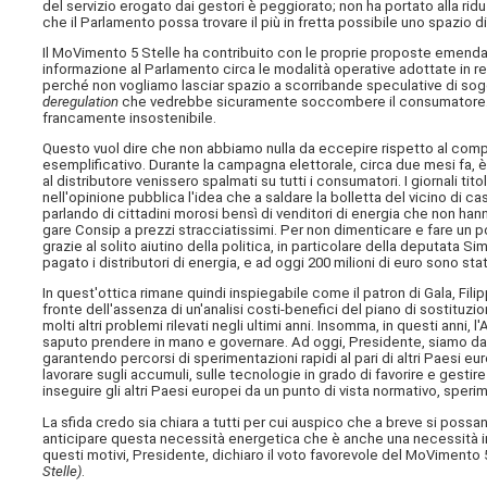
del servizio erogato dai gestori è peggiorato; non ha portato alla ridu
che il Parlamento possa trovare il più in fretta possibile uno spazio 
Il MoVimento 5 Stelle ha contribuito con le proprie proposte emendat
informazione al Parlamento circa le modalità operative adottate in r
perché non vogliamo lasciar spazio a scorribande speculative di sogge
deregulation
che vedrebbe sicuramente soccombere il consumatore. Ve
francamente insostenibile.
Questo vuol dire che non abbiamo nulla da eccepire rispetto al compo
esemplificativo. Durante la campagna elettorale, circa due mesi fa, è 
al distributore venissero spalmati su tutti i consumatori. I giornali tit
nell'opinione pubblica l'idea che a saldare la bolletta del vicino di
parlando di cittadini morosi bensì di venditori di energia che non hanno
gare Consip a prezzi stracciatissimi. Per non dimenticare e fare un po
grazie al solito aiutino della politica, in particolare della deputata 
pagato i distributori di energia, e ad oggi 200 milioni di euro sono stati
In quest'ottica rimane quindi inspiegabile come il patron di Gala, Fil
fronte dell'assenza di un'analisi costi-benefici del piano di sostituzi
molti altri problemi rilevati negli ultimi anni. Insomma, in questi anni
saputo prendere in mano e governare. Ad oggi, Presidente, siamo davan
garantendo percorsi di sperimentazioni rapidi al pari di altri Paesi eu
lavorare sugli accumuli, sulle tecnologie in grado di favorire e gestir
inseguire gli altri Paesi europei da un punto di vista normativo, speri
La sfida credo sia chiara a tutti per cui auspico che a breve si possan
anticipare questa necessità energetica che è anche una necessità ind
questi motivi, Presidente, dichiaro il voto favorevole del MoViment
Stelle)
.