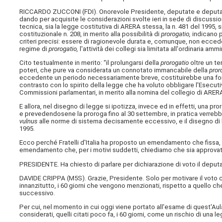
RICCARDO ZUCCONI (
FDI
). Onorevole Presidente, deputate e deputati
dando per acquisite le considerazioni svolte ieri in sede di discussio
tecnica, sia la legge costitutiva di ARERA stessa, la n. 481 del 1995, s
costituzionale n. 208, in merito alla possibilità di
prorogatio,
indicano 
criteri precisi: essere di ragionevole durata e, comunque, non ecceder
regime di
prorogatio,
l'attività dei collegi sia limitata all'ordinaria amm
Cito testualmente in merito: “il prolungarsi della
prorogatio
oltre un te
poteri, che pure va considerata un connotato immancabile della
pror
eccedente un periodo necessariamente breve, costituirebbe una forma s
contrasto con lo spirito della legge che ha voluto obbligare l'Esecuti
Commissioni parlamentari, in merito alla nomina del collegio di ARER
E allora, nel disegno di legge si ipotizza, invece ed in effetti, una pr
e prevedendosene la proroga fino al 30 settembre, in pratica verrebb
vulnus
alle norme di sistema decisamente eccessivo, e il disegno di l
1995.
Ecco perché Fratelli d'Italia ha proposto un emendamento che fissa, in
emendamento che, per i motivi suddetti, chiediamo che sia approva
PRESIDENTE. Ha chiesto di parlare per dichiarazione di voto il deputa
DAVIDE CRIPPA (
M5S
). Grazie, Presidente. Solo per motivare il vo
innanzitutto, i 60 giorni che vengono menzionati, rispetto a quello c
successivo.
Per cui, nel momento in cui oggi viene portato all'esame di quest'Au
considerati, quelli citati poco fa, i 60 giorni, come un rischio di una l