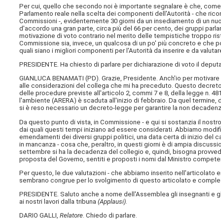
Per cui, quello che secondo noi è importante segnalare è che, come au
Parlamento reale nella scelta dei componenti dell'Autorità - che ric
Commissioni -, evidentemente 30 giorni da un insediamento di un nuov
d'accordo una gran parte, circa più del 66 per cento, dei gruppi parla
motivazione di voto contrario nel merito delle tempistiche troppo rist
Commissione sia, invece, un qualcosa di un po' più concreto e che po
quali siano i migliori componenti per l'Autorità da inserire e da val
PRESIDENTE. Ha chiesto di parlare per dichiarazione di voto il deput
GIANLUCA BENAMATI (
PD
). Grazie, Presidente. Anch'io per motivare
alle considerazioni del collega che mi ha preceduto. Questo decreto
delle procedure previste all'articolo 2, commi 7 e 8, della legge n. 481 
l'ambiente (ARERA) è scaduta all'inizio di febbraio. Da quel termine, 
si è reso necessario un decreto-legge per garantire la non decadenza
Da questo punto di vista, in Commissione - e qui si sostanzia il nost
dai quali questi tempi iniziano ad essere considerati. Abbiamo modif
emendamenti dei diversi gruppi politici, una data certa di inizio del c
in mancanza - cosa che, peraltro, in questi giorni è di ampia discuss
settembre si ha la decadenza del collegio e, quindi, bisogna provve
proposta del Governo, sentiti e proposti i nomi dal Ministro compete
Per questo, le due valutazioni - che abbiamo inserito nell'articolato e
sembrano congrue per lo svolgimento di questo articolato e compl
PRESIDENTE. Saluto anche a nome dell'Assemblea gli insegnanti e gli 
ai nostri lavori dalla tribuna
(Applausi)
.
DARIO GALLI,
Relatore
. Chiedo di parlare.