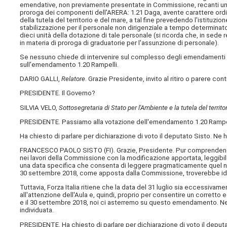
emendative, non previamente presentate in Commissione, recanti un c
proroga dei componenti dell'ARERA: 1.21 Daga, avente carattere ordin
della tutela del territorio e del mare, a tal fine prevedendo l'istituzio
stabilizzazione per il personale non dirigenziale a tempo determina
dieci unità della dotazione di tale personale (si ricorda che, in sed
in materia di proroga di graduatorie per l'assunzione di personale).
Se nessuno chiede di intervenire sul complesso degli emendamenti inv
sull'emendamento 1.20 Rampelli.
DARIO GALLI,
Relatore
. Grazie Presidente, invito al ritiro o parere cont
PRESIDENTE. Il Governo?
SILVIA VELO,
Sottosegretaria di Stato per l'Ambiente e la tutela del territo
PRESIDENTE. Passiamo alla votazione dell'emendamento 1.20 Rampel
Ha chiesto di parlare per dichiarazione di voto il deputato Sisto. Ne h
FRANCESCO PAOLO SISTO (
FI
). Grazie, Presidente. Pur comprendend
nei lavori della Commissione con la modificazione apportata, leggibile 
una data specifica che consenta di leggere pragmaticamente quel non
30 settembre 2018, come apposta dalla Commissione, troverebbe ide
Tuttavia, Forza Italia ritiene che la data del 31 luglio sia eccessivam
all'attenzione dell'Aula e, quindi, proprio per consentire un corretto
e il 30 settembre 2018, noi ci asterremo su questo emendamento. Ne a
individuata.
PRESIDENTE. Ha chiesto di parlare per dichiarazione di voto il deput