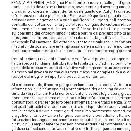
RENATA POLVERINI (
FI
). Signor Presidente, onorevoli colleghi, il gr
come un atto dovuto se ci limitiamo, ovviamente, ad avere riguardo 
organismo collegiale indipendente, quale quello dell'Autorità di rego
un'esigenza cruciale per il nostro Paese che è quella di garantire la c
ordinaria amministrazione e a quelli indifferibili e urgenti, nell'intere
controllo dei settori dell'energia elettrica, del gas, del sistema idrico
fondamentali da parte delle persone. Già in sede di dibattito parlame
sul consumo dei cittadini singoli debba partire dal presupposto di ass
omogeneo sull'intero territorio nazionale, con adeguati livelli di quali
inevitabile l'alienazione del cittadino utente che subisce le variazion
misuratori da posizionare in tempi assai celeri anche in zone monta
crescente malcontento che finisce con l'incrementare maggiormente il d
Per tali ragioni, Forza Italia ribadisce con forza il proprio sostegno 
ha tra i propri fondamentali obiettivi la tutela dei cittadini su temi c
parte della stessa Autorità di iniziative volte a garantire un sempre
d'ambito nel rivedere norme di sempre maggiore complessità e di diffi
recepire al meglio le importanti peculiarità dei territori.
Allo stesso modo, il nostro gruppo parlamentare sollecita l'Autorità a
informazioni sulla riduzione della prescrizione dei consumi da cinque a
vinta da Forza Italia in Parlamento durante la scorsa legislatura, gra
conoscenza di una norma che ha posto fine all'odiosa prassi dei maxi-
consumatori, garantendo loro piena informazione e trasparenza. Si tratta
dei quali i cittadini si vedono costretti a corrispondere sostanziosi con
anni di addebiti dovuti a conteggi di consumo meramente stimati, ma
erogatrici di tali servizi non tengono conto delle periodiche letture 
fatturazioni incongrue, certamente non imputabili agli utenti. Molti co
diritti, o più semplicemente per non dover entrare nel complesso e 
giudiziaria, rischiano di trovarsi di fatto costretti a pagare somme in