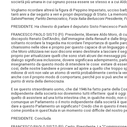
società più umana in cui ognuno possa essere se stesso e a cui Aldo
Vogliamo ricordare altresì la figura di Peppino Impastato, ucciso b
tanti anni a dar seguito a veri e propri depistaggi di Stato. La memo
Salvini
Premier, Partito Democratico, Forza Italia-Berlusconi Presidente, Frat
PRESIDENTE. Ha chiesto di parlare il deputato Sisto Francesco Paolo
FRANCESCO PAOLO SISTO (
FI
). Presidente, liberare Aldo Moro, di c
discepolo Renato Dell'Andro, dall'immagine della
Renault
e dalle Bri
soltanto ricordare la tragedia ma ricordare l'importanza di quelle p
chiarissimo nelle idee e proprio per questo capace di un linguaggio 
che Moro utilizzava nei suoi discorsi erano destinate a lasciare il s
proprio per attualizzare quelli che sono stati alcuni dei messaggi più
dialogo significava inclusione, dovere significava adempimento, parl
insegnamento da questo modo di intendere le cose: evitare di esser
così, delle nostre bandiere e provare ad aprire a quello che troppo
milione di voti non vale un atomo di verità probabilmente centra la ve
anche con il proprio modo di comportarsi, perché poi si può anche vi
punto di vista della democrazia.
E se questo straordinario uomo, che dal 1946 ha fatto parte della Cost
indipendente della società noi dovremmo tutti riflettere: qual è oggi
quello di assistere ad una lotta intestina che, in qualche modo, non
comunque un Parlamento o il moto indipendente dalla società è quell
dare a questo Parlamento un significato? Credo che in questo il mess
come piomba in quest'Aula in un momento così difficile del nostro p
PRESIDENTE. Concluda.
FRANCESCO PAOLO SISTO (
FI
). Certo, Presidente. La “Commissione F