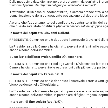
Dalla medesima data dichiaro inoltre di astenermi da ogni atto inerent
funzioni
(Applausi dei deputati del gruppo Lega-Salvini
Premier)”
.
Trattandosi di un caso di incompatibilità, la Camera prende atto, a no
comunicazione e della conseguente cessazione del deputato Massim
Avverto che l'accertamento del candidato subentrante, ai fini della s
che questa sarà stata costituita
(Applausi dei deputati del gruppo Lega
In morte del deputato Giovanni Galloni.
PRESIDENTE. Comunico che è deceduto l'onorevole Giovanni Galloni, g
La Presidenza della Camera ha già fatto pervenire ai familiari le espr
anche a nome dell'Assemblea.
Su un lutto dell'onorevole Camillo D'Alessandro.
PRESIDENTE. Comunico che il collega Camillo D'Alessandro è stato col
Camera ha già fatto pervenire le espressioni della più sentita parte
In morte del deputato Tarcisio Gitti.
PRESIDENTE. Comunico che è deceduto l'onorevole Tarcisio Gitti, già 
Vicepresidente nella XI legislatura.
La Presidenza della Camera ha già fatto pervenire ai familiari le espr
anche a nome dell'Assemblea, in particolare al figlio Gregorio, deputa
Interventi di fine seduta
(ore 16,47)
.