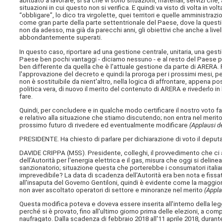
abituato a lavorare, si sa che vi sono situazioni, materiali, servizi c
situazioni in cui questo non si verifica. E quindi va visto di volta in vo
“obbligare”, lo dico tra virgolette, quei territori e quelle amministrazi
come gran parte della parte settentrionale del Paese, dove la quest
non da adesso, ma già da parecchi anni, gli obiettivi che anche a livel
abbondantemente superati.
In questo caso, riportare ad una gestione centrale, unitaria, una ges
Paese ben pochi vantaggi - diciamo nessuno - e al resto del Paese p
ben differente da quella che è l'attuale gestione da parte di ARERA.
l'approvazione del decreto e quindi la proroga per i prossimi mesi,
non è sostituibile da nient'altro, nella logica di affrontare, appena
politica vera, di nuovo il merito del contenuto di ARERA e rivederlo i
fare.
Quindi, per concludere e in qualche modo certificare il nostro voto 
e relativo alla situazione che stiamo discutendo; non entra nel merito
prossimo futuro di rivedere ed eventualmente modificare
(Applausi d
PRESIDENTE. Ha chiesto di parlare per dichiarazione di voto il deput
DAVIDE CRIPPA (
M5S
). Presidente, colleghi, il provvedimento che 
dell'Autorità per l'energia elettrica e il gas, misura che oggi si deli
sanzionatorio; situazione questa che porterebbe i consumatori italia
imprevedibile? La data di scadenza dell'Autorità era ben nota e fissa
all'insaputa del Governo Gentiloni, quindi è evidente come la maggior
non aver ascoltato operatori di settore e minoranze nel merito
(Appla
Questa modifica poteva e doveva essere inserita all'interno della le
perché si è provato, fino all'ultimo giorno prima delle elezioni, a co
naufragato. Dalla scadenza di febbraio 2018 all'11 aprile 2018, durante