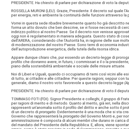
PRESIDENTE. Ha chiesto di parlare per dichiarazione di voto la deput
ROSSELLA MURONI (
LEU
). Grazie, Presidente. Il decreto sul quale l
per energia, reti e ambiente la continuità delle funzioni attraverso la
Vorrei in questa sede ribadire brevemente quanto ho già descritto ne
forma un atto dovuto che ben descrive, se vi fosse necessità di cerca
indirizzo politico al nostro Paese. Se il decreto non venisse approvato,
oggi non è regolamentato in maniera adeguata. Questo stato di cose 
dell'ARERA, considerando che l'Autorità ha, in ragione delle sue moltep
di modernizzazione del nostro Paese. Sono temi di economia industrial
dell'autoproduzione energetica, della tutela della risorsa idrica.
Appare dunque chiaro che, pur essendo un decreto-legge di proroga, rim
profilo che dovranno avere, in futuro, i commissari e il o la preside
piano della sostenibilità ambientale e sociale delle misure attuate.
Noi di Liberi e Uguali, quando ci occupiamo di temi così vicini alle e
di tutto, ai cittadini e alle cittadine. Per queste ragioni, seppur con
generale, diamo il nostro voto favorevole a questo decreto-legge
(A
PRESIDENTE. Ha chiesto di parlare per dichiarazione di voto il depu
TOMMASO FOTI (
FDI
). Signor Presidente e colleghi, il gruppo di Fra
per ragioni di merito e di metodo. Quanto al merito, già ieri, nella d
rappresenti un'anomalia sotto il profilo del diritto e anche sotto il p
di un decreto di
prorogatio
. Evidentemente è una moda che si sta cre
Governo che rappresenterà la
prorogatio
del Governo Monti e, per non
amministrazione è composta di alcuni membri che durano in carica da
del mandato del Presidente della Repubblica. E, allora, viene sponta