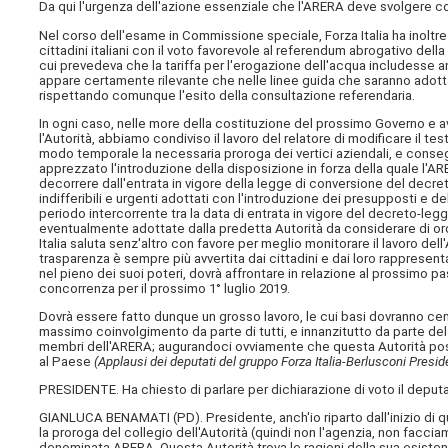
Da qui l'urgenza dell'azione essenziale che l'ARERA deve svolgere con
Nel corso dell'esame in Commissione speciale, Forza Italia ha inoltre
cittadini italiani con il voto favorevole al referendum abrogativo della
cui prevedeva che la tariffa per l'erogazione dell'acqua includesse a
appare certamente rilevante che nelle linee guida che saranno adottat
rispettando comunque l'esito della consultazione referendaria.
In ogni caso, nelle more della costituzione del prossimo Governo e av
l'Autorità, abbiamo condiviso il lavoro del relatore di modificare il t
modo temporale la necessaria proroga dei vertici aziendali, e conse
apprezzato l'introduzione della disposizione in forza della quale l'AR
decorrere dall'entrata in vigore della legge di conversione del decret
indifferibili e urgenti adottati con l'introduzione dei presupposti e de
periodo intercorrente tra la data di entrata in vigore del decreto-leg
eventualmente adottate dalla predetta Autorità da considerare di ordi
Italia saluta senz'altro con favore per meglio monitorare il lavoro del
trasparenza è sempre più avvertita dai cittadini e dai loro rappresenta
nel pieno dei suoi poteri, dovrà affrontare in relazione al prossimo p
concorrenza per il prossimo 1° luglio 2019.
Dovrà essere fatto dunque un grosso lavoro, le cui basi dovranno ce
massimo coinvolgimento da parte di tutti, e innanzitutto da parte de
membri dell'ARERA; augurandoci ovviamente che questa Autorità pos
al Paese
(Applausi dei deputati del gruppo Forza Italia-Berlusconi Presid
PRESIDENTE. Ha chiesto di parlare per dichiarazione di voto il deput
GIANLUCA BENAMATI (
PD
). Presidente, anch'io riparto dall'inizio d
la proroga del collegio dell'Autorità (quindi non l'agenzia, non faccia
denominata ARERA. Questa Autorità trova le ragioni della sua esistenz