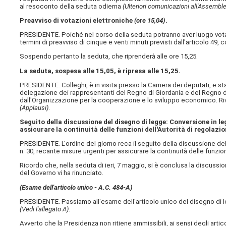
al resoconto della seduta odierna
(Ulteriori comunicazioni all'Assembl
Preavviso di votazioni elettroniche
(ore 15,04)
.
PRESIDENTE. Poiché nel corso della seduta potranno aver luogo vo
termini di preavviso di cinque e venti minuti previsti dall'articolo 4
Sospendo pertanto la seduta, che riprenderà alle ore 15,25.
La seduta, sospesa alle 15,05, è ripresa alle 15,25.
PRESIDENTE. Colleghi, è in visita presso la Camera dei deputati, e sta a
delegazione dei rappresentanti del Regno di Giordania e del Regno de
dall'Organizzazione per la cooperazione e lo sviluppo economico. Ri
(Applausi)
.
Seguito della discussione del disegno di legge: Conversione in le
assicurare la continuità delle funzioni dell'Autorità di regolazio
PRESIDENTE. L'ordine del giorno reca il seguito della discussione de
n. 30, recante misure urgenti per assicurare la continuità delle funzio
Ricordo che, nella seduta di ieri, 7 maggio, si è conclusa la discussio
del Governo vi ha rinunciato.
(Esame dell'articolo unico - A.C. 484-A​)
PRESIDENTE. Passiamo all'esame dell'articolo unico del disegno di le
(Vedi l'allegato A)
.
Avverto che la Presidenza non ritiene ammissibili, ai sensi degli artic