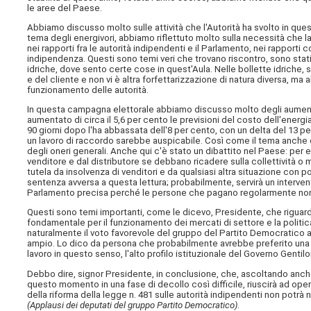
le aree del Paese.
Abbiamo discusso molto sulle attività che l'Autorità ha svolto in questo
tema degli energivori, abbiamo riflettuto molto sulla necessità che la 
nei rapporti fra le autorità indipendenti e il Parlamento, nei rapporti c
indipendenza. Questi sono temi veri che trovano riscontro, sono stati c
idriche, dove sento certe cose in quest'Aula. Nelle bollette idriche, 
e del cliente e non vi è altra forfettarizzazione di natura diversa, ma
funzionamento delle autorità.
In questa campagna elettorale abbiamo discusso molto degli aumenti del
aumentato di circa il 5,6 per cento le previsioni del costo dell'energia
90 giorni dopo l'ha abbassata dell'8 per cento, con un delta del 13 pe
un lavoro di raccordo sarebbe auspicabile. Così come il tema anche del
degli oneri generali. Anche qui c'è stato un dibattito nel Paese: per 
venditore e dal distributore se debbano ricadere sulla collettività o 
tutela da insolvenza di venditori e da qualsiasi altra situazione con
sentenza avversa a questa lettura; probabilmente, servirà un interven
Parlamento precisa perché le persone che pagano regolarmente non s
Questi sono temi importanti, come le dicevo, Presidente, che riguard
fondamentale per il funzionamento dei mercati di settore e la politic
naturalmente il voto favorevole del gruppo del Partito Democratico
ampio. Lo dico da persona che probabilmente avrebbe preferito una 
lavoro in questo senso, l'alto profilo istituzionale del Governo Gent
Debbo dire, signor Presidente, in conclusione, che, ascoltando anche gl
questo momento in una fase di decollo così difficile, riuscirà ad operare
della riforma della legge n. 481 sulle autorità indipendenti non potrà 
(Applausi dei deputati del gruppo Partito Democratico)
.