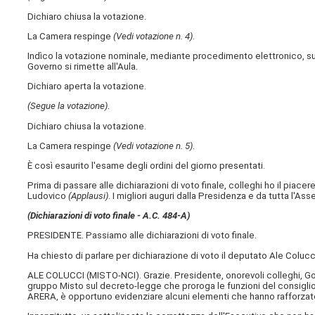
Dichiaro chiusa la votazione.
La Camera respinge
(Vedi votazione n. 4)
.
Indìco la votazione nominale, mediante procedimento elettronico, sull'
Governo si rimette all'Aula.
Dichiaro aperta la votazione.
(Segue la votazione)
.
Dichiaro chiusa la votazione.
La Camera respinge
(Vedi votazione n. 5)
.
È così esaurito l'esame degli ordini del giorno presentati.
Prima di passare alle dichiarazioni di voto finale, colleghi ho il piac
Ludovico
(Applausi)
. I migliori auguri dalla Presidenza e da tutta l'As
(Dichiarazioni di voto finale - A.C. 484-A​)
PRESIDENTE. Passiamo alle dichiarazioni di voto finale.
Ha chiesto di parlare per dichiarazione di voto il deputato Ale Colucc
ALE COLUCCI (
MISTO-NCI
). Grazie. Presidente, onorevoli colleghi, G
gruppo Misto sul decreto-legge che proroga le funzioni del consiglio
ARERA, è opportuno evidenziare alcuni elementi che hanno rafforzato