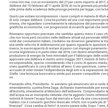
come non mai, con un incremento del 27 per cento rispetto al 2017, i
delibere dal 15 febbraio all'11 aprile 2018, di cui la giornata più prod
utile prima della scadenza della proroga prevista per legge, con la b
Giusto per evitare incomprensioni: i nuovi compiti in materia di rifiu
di solo cinque delibere. Cosa ha portato ad una così importante produ
interna, che riguardano correttamente la valutazione del personale ne
gratifiche economiche, con progressioni di incarichi apicali che sem
Riteniamo opportuno precisare che sarebbe quanto meno il caso che ta
che non trova però riscontro nelle delibere attuali sul personale ARER
soldi dei consumatori italiani, crediamo sia doveroso garantirne la t
una simile velocità di deliberazione per quanto riguarda le questioni
invece, la sua incapacità di restare al passo con impegni puramente di 
scorsa legislatura e in particolare dal 2014, con diversi emendamenti, 
produzione di energia da fonti rinnovabili per il fabbisogno delle isol
approvare una delibera in merito entro maggio 2017, mentre di fatto l
incomprensibile, specie considerando che il costo di questo ritardo, p
stato quantificato in circa 80 milioni all'anno. È una questione, come m
accusati di voler minare l'indipendenza degli enti e la separazione
Stelle. Una lentezza burocratica simile può essere compatibile con p
no.
Passando oltre, Presidente - lo avevamo già annunciato ieri in sede 
emendamento, a prima firma Daga, dichiarato inammissibile per estranei
all'Autorità, interamente al Ministero dell'ambiente. Comprendiamo l
dell'acqua sia un monopolio naturale che ha aggirato l'esito referendar
volontà di tenere l'acqua fuori dal mercato e fuori da una concezione
italiano con il consueto giochino lessicale. Infatti, non si parla più
finanziari”. Cosa cambia di fatto? A nostro parere nulla. Dopo 7 anni, 