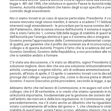
legge n. 481 del 1995, che istituisce in questo Paese le Autorità in
Governo; Autorità indipendenti che hanno degli scopi specifici e preci
controllo degli investimenti.
Noi ci siamo trovati in un caso di specie particolare, Presidente: il 
essere rinnovato negli stessi membri, è venuto a scadere l'11 febbraio
interventi sugli emendamenti - le procedure per la nuova nomina del
del Parlamento, data la natura stessa dell'Autorità. Il sistema è regola
che è stato l'articolo 1, comma 528 della legge di stabilità di quest'an
dell'Autorità per l'energia elettrica il gas e il sistema idrico integr
Governo previa l'approvazione delle Commissioni parlamentari comp
di qualità, per garantire che il profilo dei nominati sia di riconosci
collegio e di questa Autorità. Proprio il fatto che la scadenza del s
Governo Gentiloni, Governo della Repubblica, a non procedere alle no
che si sarebbe andato a formare.
C'è stata una discussione, c'è stato un dibattito, signor Presidente (
soluzione migliore; devo dire che era una soluzione istituzionalmente c
attività, comunque a regime ridotto, atti di ordinaria amministrazione e 
periodo, all'inizio di aprile, il 12 aprile ci saremmo trovati con la de
proroga del collegio: una proroga che, come si diceva prima in dibatt
Governo: il nuovo Esecutivo potrà procedere, secondo la legge, a qu
Abbiamo detto che nel lavoro di Commissione, e mi auguro nel voto f
collegio, che è il 30 settembre, e io credo che stiamo operando in man
un'Autorità importante, fondamentale per la gestione dei sistemi del n
nell'ambito dei mercati e della loro regolazione. In Commissione, sig
precedentemente, ma c'è stato anche un dibattito che ha riguardato l
votato contrariamente all'ordine del giorno n. 1, che chiedeva lo stra
stabilità di quest'anno, votata l'anno scorso, abbiamo ritenuto che qu