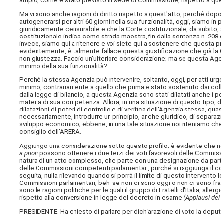
ampio, come è stato previsto in sede di Commissione, rispetto a quell
Ma vi sono anche ragioni di diritto rispetto a quest'atto, perché dopo
autogenerarsi per altri 60 giorni nella sua funzionalità, oggi, siamo
giuridicamente censurabile e che la Corte costituzionale, da subito,
costituzionale indica come strada maestra, fin dalla sentenza n. 208 d
invece, siamo qui a ritenere e voi siete qui a sostenere che questa pro
evidentemente, è talmente fallace questa giustificazione che già la 
non giustezza. Faccio un'ulteriore considerazione; ma se questa Agen
minimo della sua funzionalità?
Perché la stessa Agenzia può intervenire, soltanto, oggi, per atti urge
minimo, contrariamente a quello che prima è stato sostenuto dai co
dalla legge di bilancio, a questa Agenzia sono stati dilatati anche i po
materia di sua competenza. Allora, in una situazione di questo tipo, dal
dilatazioni di poteri di controllo e di verifica dell'Agenzia stessa, qua
necessariamente, introdurre un principio, anche giuridico, di separazio
sviluppo economico; ebbene, in una tale situazione noi riteniamo che v
consiglio dell'ARERA.
Aggiungo una considerazione sotto questo profilo; è evidente che non 
a priori
possono ottenere i due terzi dei voti favorevoli delle Commiss
natura di un atto complesso, che parte con una designazione da parte
delle Commissioni competenti parlamentari, purché si raggiunga il c
seguita, nulla rilevando quando si porrà il limite di questo intervento l
Commissioni parlamentari, beh, se non ci sono oggi o non ci sono fra
sono le ragioni politiche per le quali il gruppo di Fratelli d'Italia, all
rispetto alla conversione in legge del decreto in esame
(Applausi dei 
PRESIDENTE. Ha chiesto di parlare per dichiarazione di voto la deputa