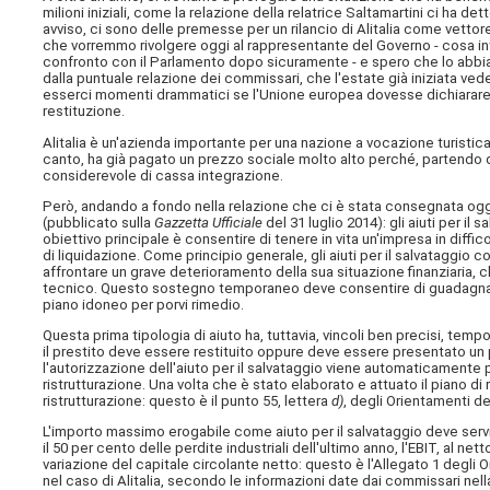
milioni iniziali, come la relazione della relatrice Saltamartini ci ha de
avviso, ci sono delle premesse per un rilancio di Alitalia come vetto
che vorremmo rivolgere oggi al rappresentante del Governo - cosa in
confronto con il Parlamento dopo sicuramente - e spero che lo abbia 
dalla puntuale relazione dei commissari, che l'estate già iniziata ve
esserci momenti drammatici se l'Unione europea dovesse dichiarare n
restituzione.
Alitalia è un'azienda importante per una nazione a vocazione turistica
canto, ha già pagato un prezzo sociale molto alto perché, partendo d
considerevole di cassa integrazione.
Però, andando a fondo nella relazione che ci è stata consegnata oggi,
(pubblicato sulla
Gazzetta Ufficiale
del 31 luglio 2014): gli aiuti per i
obiettivo principale è consentire di tenere in vita un'impresa in diffic
di liquidazione. Come principio generale, gli aiuti per il salvataggi
affrontare un grave deterioramento della sua situazione finanziaria, che
tecnico. Questo sostegno temporaneo deve consentire di guadagnare t
piano idoneo per porvi rimedio.
Questa prima tipologia di aiuto ha, tuttavia, vincoli ben precisi, tempo
il prestito deve essere restituito oppure deve essere presentato un pi
l'autorizzazione dell'aiuto per il salvataggio viene automaticamente 
ristrutturazione. Una volta che è stato elaborato e attuato il piano di 
ristrutturazione: questo è il punto 55, lettera
d)
, degli Orientamenti d
L'importo massimo erogabile come aiuto per il salvataggio deve servi
il 50 per cento delle perdite industriali dell'ultimo anno, l'EBIT, al 
variazione del capitale circolante netto: questo è l'Allegato 1 degli 
nel caso di Alitalia, secondo le informazioni date dai commissari nel