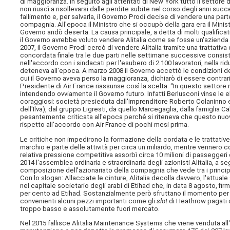
di maggioranza. In seguito agli attentati di New York tutto il settore 
non riuscì a risollevarsi dalle perdite subite nel corso degli anni suc
fallimento e, per salvarla, il Governo Prodi decise di vendere una pa
compagnia. All'epoca il Ministro che si occupò della gara era il Minist
Governo andò deserta. La causa principale, a detta di molti qualificati 
il Governo avrebbe voluto vendere Alitalia come se fosse un'azienda sa
2007, il Governo Prodi cercò di vendere Alitalia tramite una trattativa 
concordata finale tra le due parti nelle settimane successive consiste
nell'accordo con i sindacati per l'esubero di 2.100 lavoratori, nella rid
deteneva all'epoca. A marzo 2008 il Governo accettò le condizioni dell
cui il Governo aveva perso la maggioranza, dichiarò di essere contrario
Presidente di Air France riassunse così la scelta: “In questo settore
intendendo ovviamente il Governo futuro. Infatti Berlusconi vinse le e
coraggiosi: società presieduta dall'imprenditore Roberto Colaninno e 
dell'Ilva), dal gruppo Ligresti, da quello Marcegaglia, dalla famiglia 
pesantemente criticata all'epoca perché si riteneva che questo nuo
rispetto all'accordo con Air France di pochi mesi prima.
Le critiche non impedirono la formazione della cordata e le trattative p
marchio e parte delle attività per circa un miliardo, mentre vennero c
relativa pressione competitiva assorbì circa 10 milioni di passeggeri 
2014 l'assemblea ordinaria e straordinaria degli azionisti Alitalia, a 
composizione dell'azionariato della compagnia che vede tra i principal
Con lo slogan: Allacciate le cinture, Alitalia decolla davvero, l'attua
nel capitale societario degli arabi di Etihad che, in data 8 agosto, f
per cento ad Etihad. Sostanzialmente però sfruttano il momento per
convenienti alcuni pezzi importanti come gli
slot
di Heathrow pagati c
troppo basso e assolutamente fuori mercato.
Nel 2015 fallisce Alitalia Maintenance Systems che viene venduta all