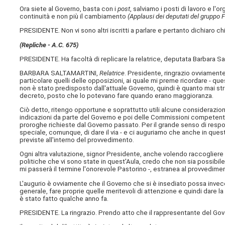
Ora siete al Governo, basta con i
post
, salviamo i posti di lavoro e l'
continuità e non più il cambiamento
(Applausi dei deputati del gruppo Fra
PRESIDENTE. Non vi sono altri iscritti a parlare e pertanto dichiaro ch
(Repliche - A.C. 675)
PRESIDENTE. Ha facoltà di replicare la relatrice, deputata Barbara Sal
BARBARA SALTAMARTINI,
Relatrice
. Presidente, ringrazio ovviamente
particolare quelli delle opposizioni, ai quale mi preme ricordare - qu
non è stato predisposto dall'attuale Governo, quindi è quanto mai str
decreto, posto che lo potevano fare quando erano maggioranza.
Ciò detto, ritengo opportune e soprattutto utili alcune considerazioni
indicazioni da parte del Governo e poi delle Commissioni competenti
proroghe richieste dal Governo passato. Per il grande senso di respon
speciale, comunque, di dare il via - e ci auguriamo che anche in ques
previste all'interno del provvedimento.
Ogni altra valutazione, signor Presidente, anche volendo raccogliere
politiche che vi sono state in quest'Aula, credo che non sia possibile 
mi passerà il termine l'onorevole Pastorino -, estranea al provvedime
L'augurio è ovviamente che il Governo che si è insediato possa invec
generale, fare proprie quelle meritevoli di attenzione e quindi dare l
è stato fatto qualche anno fa.
PRESIDENTE. La ringrazio. Prendo atto che il rappresentante del Gover