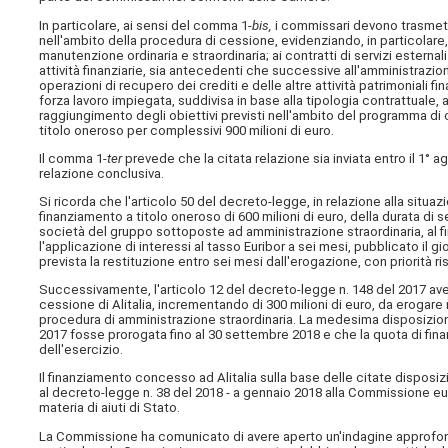
In particolare, ai sensi del comma 1-
bis,
i commissari devono trasmett
nell'ambito della procedura di cessione, evidenziando, in particolare, i d
manutenzione ordinaria e straordinaria; ai contratti di servizi esterna
attività finanziarie, sia antecedenti che successive all'amministrazio
operazioni di recupero dei crediti e delle altre attività patrimoniali fi
forza lavoro impiegata, suddivisa in base alla tipologia contrattuale,
raggiungimento degli obiettivi previsti nell'ambito del programma di 
titolo oneroso per complessivi 900 milioni di euro.
Il comma 1-
ter
prevede che la citata relazione sia inviata entro il 1° 
relazione conclusiva.
Si ricorda che l'articolo 50 del decreto-legge, in relazione alla situa
finanziamento a titolo oneroso di 600 milioni di euro, della durata di s
società del gruppo sottoposte ad amministrazione straordinaria, al fin
l'applicazione di interessi al tasso Euribor a sei mesi, pubblicato il 
prevista la restituzione entro sei mesi dall'erogazione, con priorità r
Successivamente, l'articolo 12 del decreto-legge n. 148 del 2017 avev
cessione di Alitalia, incrementando di 300 milioni di euro, da erogar
procedura di amministrazione straordinaria. La medesima disposizione 
2017 fosse prorogata fino al 30 settembre 2018 e che la quota di fin
dell'esercizio.
Il finanziamento concesso ad Alitalia sulla base delle citate disposiz
al decreto-legge n. 38 del 2018 - a gennaio 2018 alla Commissione eu
materia di aiuti di Stato.
La Commissione ha comunicato di avere aperto un'indagine approfondita