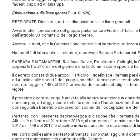
facenti capo ad Alitalia Spa.
(Discussione sulle linee generali – A.C. 675)
PRESIDENTE. Dichiaro aperta la discussione sulle linee generali.
Avverto che il presidente del gruppo parlamentare Fratelli d'Italia ne h
dell'articolo 83, comma 2, del Regolamento.
Avverto, altresì, che la Commissione speciale si intende autorizzata a
Ha facoltà di intervenire la relatrice, onorevole Barbara Saltamartini.
BARBARA SALTAMARTINI
, Relatrice.
Grazie, Presidente. Colleghi, la
appena letto all'ordine del giorno e che la Commissione speciale ha
Il decreto consta di due articoli: l'articolo 1 ridefinisce i termini 
ad Alitalia e alle società del gruppo, nonché i termini per la restituzio
decreto-legge n. 148 del 2017, prevedendo specifici obblighi informati
vigore.
Il presente decreto-legge è arrivato alla nostra attenzione in consid
che non può, ad oggi, essere definita mediante l'individuazione di un 
conseguibili a beneficio dei creditori sociali, dell'occupazione e de
Pertanto, con il presente decreto-legge si dispone che il termine del
Alitalia, è differito al 31 ottobre 2018 e, al contempo, il termine per l
2017 e n. 148 del 2017, è stabilito in via unitaria per le due
tranche
di f
Nel corso dell'esame del testo al Senato, sono stati aggiunti il com
parte dei commissari nei confronti delle Camere.