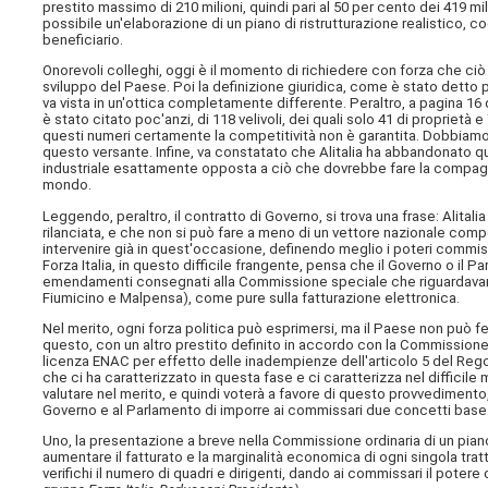
prestito massimo di 210 milioni, quindi pari al 50 per cento dei 419 mil
possibile un'elaborazione di un piano di ristrutturazione realistico, co
beneficiario.
Onorevoli colleghi, oggi è il momento di richiedere con forza che ciò
sviluppo del Paese. Poi la definizione giuridica, come è stato detto p
va vista in un'ottica completamente differente. Peraltro, a pagina 16
è stato citato poc'anzi, di 118 velivoli, dei quali solo 41 di proprietà 
questi numeri certamente la competitività non è garantita. Dobbiam
questo versante. Infine, va constatato che Alitalia ha abbandonato qu
industriale esattamente opposta a ciò che dovrebbe fare la compagni
mondo.
Leggendo, peraltro, il contratto di Governo, si trova una frase: Alita
rilanciata, e che non si può fare a meno di un vettore nazionale comp
intervenire già in quest'occasione, definendo meglio i poteri commissa
Forza Italia, in questo difficile frangente, pensa che il Governo o i
emendamenti consegnati alla Commissione speciale che riguardavano gli
Fiumicino e Malpensa), come pure sulla fatturazione elettronica.
Nel merito, ogni forza politica può esprimersi, ma il Paese non può fe
questo, con un altro prestito definito in accordo con la Commissione
licenza ENAC per effetto delle inadempienze dell'articolo 5 del Regol
che ci ha caratterizzato in questa fase e ci caratterizza nel diffici
valutare nel merito, e quindi voterà a favore di questo provvediment
Governo e al Parlamento di imporre ai commissari due concetti base
Uno, la presentazione a breve nella Commissione ordinaria di un pian
aumentare il fatturato e la marginalità economica di ogni singola tratt
verifichi il numero di quadri e dirigenti, dando ai commissari il potere