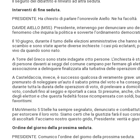
Il seguito del dibattito è rinviato ad altra seduta.
Interventi di fine seduta.
PRESIDENTE. Ha chiesto di parlare l'onorevole Aiello. Ne ha facoltà.
DAVIDE AIELLO (
M5S
). Presidente, intervengo per denunciare uno dei
fenomeno che inquina la politica e sovverte l'ordinamento democrati
Il 10 giugno, durante il turno delle elezioni amministrative che hanno 
scambio e sono state aperte diverse inchieste. I casi più eclatanti, 
vivo da quando sono nato.
A Torre del Greco sono state indagate otto persone. L'inchiesta è st
di persone davanti ai seggi del comune campano per fermare gli eletto
associazione a delinquere finalizzata alla turbativa delle operazioni d
A Casteldaccia, invece, è successo qualcosa di veramente grave: un a
premurato di noleggiare un'auto il sabato prima del voto e ha consegn
durante tutta la durata delle operazioni di voto, di prelevare a domicili
voto, condurli fino al seggio e riportarli a casa. Si presume, anche, c
degli elettori e che questa fedeltà fosse ricompensata con soldi, buste
favoritismi.
Il MoVimento 5 Stelle ha sempre segnalato, denunciato e combattuto il 
per estorcere il loro voto. Siamo certi che la giustizia farà il suo cor
di ascoltarli. Facciamo nostro questo grido, Presidente: verità e gius
Ordine del giorno della prossima seduta.
PRESIDENTE. Comunico l'ordine del giorno della prossima seduta.