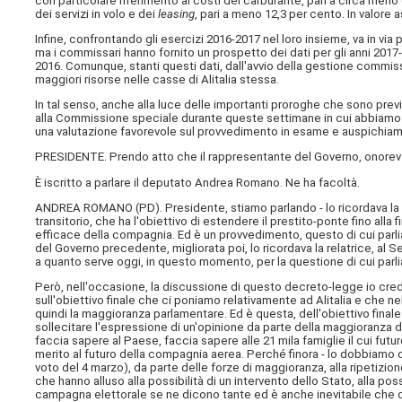
con particolare riferimento ai costi del carburante, pari a circa meno
dei servizi in volo e dei
leasing
, pari a meno 12,3 per cento. In valore a
Infine, confrontando gli esercizi 2016-2017 nel loro insieme, va in vi
ma i commissari hanno fornito un prospetto dei dati per gli anni 2017-
2016. Comunque, stanti questi dati, dall'avvio della gestione commiss
maggiori risorse nelle casse di Alitalia stessa.
In tal senso, anche alla luce delle importanti proroghe che sono prev
alla Commissione speciale durante queste settimane in cui abbiamo l
una valutazione favorevole sul provvedimento in esame e auspichiam
PRESIDENTE. Prendo atto che il rappresentante del Governo, onorevole
È iscritto a parlare il deputato Andrea Romano. Ne ha facoltà.
ANDREA ROMANO (
PD
). Presidente, stiamo parlando - lo ricordava l
transitorio, che ha l'obiettivo di estendere il prestito-ponte fino al
efficace della compagnia. Ed è un provvedimento, questo di cui parli
del Governo precedente, migliorata poi, lo ricordava la relatrice, 
a quanto serve oggi, in questo momento, per la questione di cui parl
Però, nell'occasione, la discussione di questo decreto-legge io cr
sull'obiettivo finale che ci poniamo relativamente ad Alitalia e che 
quindi la maggioranza parlamentare. Ed è questa, dell'obiettivo finale
sollecitare l'espressione di un'opinione da parte della maggioranza
faccia sapere al Paese, faccia sapere alle 21 mila famiglie il cui futu
merito al futuro della compagnia aerea. Perché finora - lo dobbiamo d
voto del 4 marzo), da parte delle forze di maggioranza, alla ripetizion
che hanno alluso alla possibilità di un intervento dello Stato, alla possi
campagna elettorale se ne dicono tante ed è anche inevitabile che 