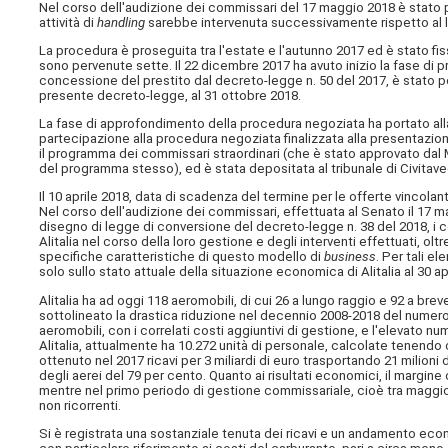
Nel corso dell'audizione dei commissari del 17 maggio 2018 è stato p
attività di
handling
sarebbe intervenuta successivamente rispetto al 
La procedura è proseguita tra l'estate e l'autunno 2017 ed è stato fiss
sono pervenute sette. Il 22 dicembre 2017 ha avuto inizio la fase di pr
concessione del prestito dal decreto-legge n. 50 del 2017, è stato pos
presente decreto-legge, al 31 ottobre 2018.
La fase di approfondimento della procedura negoziata ha portato alla 
partecipazione alla procedura negoziata finalizzata alla presentazion
il programma dei commissari straordinari (che è stato approvato dal M
del programma stesso), ed è stata depositata al tribunale di Civitave
Il 10 aprile 2018, data di scadenza del termine per le offerte vincolanti
Nel corso dell'audizione dei commissari, effettuata al Senato il 17 m
disegno di legge di conversione del decreto-legge n. 38 del 2018, i 
Alitalia nel corso della loro gestione e degli interventi effettuati, o
specifiche caratteristiche di questo modello di
business
. Per tali 
solo sullo stato attuale della situazione economica di Alitalia al 30 ap
Alitalia ha ad oggi 118 aeromobili, di cui 26 a lungo raggio e 92 a brev
sottolineato la drastica riduzione nel decennio 2008-2018 del numero d
aeromobili, con i correlati costi aggiuntivi di gestione, e l'elevato nu
Alitalia, attualmente ha 10.272 unità di personale, calcolate tenend
ottenuto nel 2017 ricavi per 3 miliardi di euro trasportando 21 milioni 
degli aerei del 79 per cento. Quanto ai risultati economici, il margin
mentre nel primo periodo di gestione commissariale, cioè tra maggio e
non ricorrenti.
Si è registrata una sostanziale tenuta dei ricavi e un andamento eco