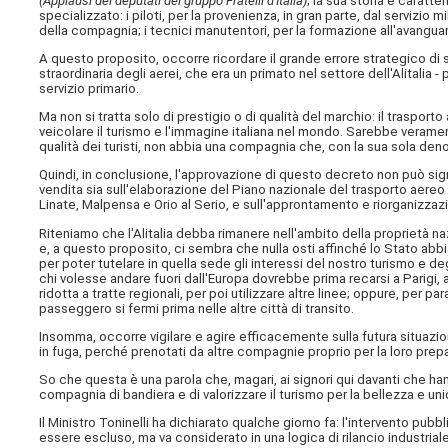
(Applausi dei deputati del gruppo Fratelli d'Italia)
; la sua storia è caratte
specializzato: i piloti, per la provenienza, in gran parte, dal servizio mi
della compagnia; i tecnici manutentori, per la formazione all'avanguar
A questo proposito, occorre ricordare il grande errore strategico di
straordinaria degli aerei, che era un primato nel settore dell'Alitalia - 
servizio primario.
Ma non si tratta solo di prestigio o di qualità del marchio: il traspor
veicolare il turismo e l'immagine italiana nel mondo. Sarebbe veramente
qualità dei turisti, non abbia una compagnia che, con la sua sola deno
Quindi, in conclusione, l'approvazione di questo decreto non può signi
vendita sia sull'elaborazione del Piano nazionale del trasporto aere
Linate, Malpensa e Orio al Serio, e sull'approntamento e riorganizzazio
Riteniamo che l'Alitalia debba rimanere nell'ambito della proprietà n
e, a questo proposito, ci sembra che nulla osti affinché lo Stato ab
per poter tutelare in quella sede gli interessi del nostro turismo e de
chi volesse andare fuori dall'Europa dovrebbe prima recarsi a Parigi, a
ridotta a tratte regionali, per poi utilizzare altre linee; oppure, per
passeggero si fermi prima nelle altre città di transito.
Insomma, occorre vigilare e agire efficacemente sulla futura situazione 
in fuga, perché prenotati da altre compagnie proprio per la loro prepar
So che questa è una parola che, magari, ai signori qui davanti che han
compagnia di bandiera e di valorizzare il turismo per la bellezza e unici
Il Ministro Toninelli ha dichiarato qualche giorno fa: l'intervento pub
essere escluso, ma va considerato in una logica di rilancio industrial