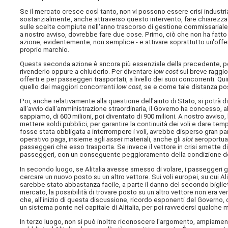
Se il mercato cresce così tanto, non vi possono essere crisi industriali
sostanzialmente, anche attraverso questo intervento, fare chiarezza per
sulle scelte compiute nell'anno trascorso di gestione commissariale e 
a nostro avviso, dovrebbe fare due cose. Primo, ciò che non ha fatto 
azione, evidentemente, non semplice - e attivare soprattutto un'offe
proprio marchio.
Questa seconda azione è ancora più essenziale della precedente, per
rivenderlo oppure a chiuderlo. Per diventare
low cost
sul breve raggio,
offerti e per passeggeri trasportati, a livello dei suoi concorrenti. Qui
quello dei maggiori concorrenti
low cost,
se e come tale distanza poss
Poi, anche relativamente alla questione dell'aiuto di Stato, si potrà
all'avvio dall'amministrazione straordinaria, il Governo ha concesso, al
sappiamo, di 600 milioni, poi diventato di 900 milioni. A nostro avviso
mettere soldi pubblici, per garantire la continuità dei voli e dare tem
fosse stata obbligata a interrompere i voli, avrebbe disperso gran pa
operativo paga, insieme agli
asset
materiali, anche gli
slot
aeroportua
passeggeri che esso trasporta. Se invece il vettore in crisi smette di 
passeggeri, con un conseguente peggioramento della condizione dei
In secondo luogo, se Alitalia avesse smesso di volare, i passeggeri gi
cercare un nuovo posto su un altro vettore. Sui voli europei, su cui A
sarebbe stato abbastanza facile, a parte il danno del secondo biglietto
mercato, la possibilità di trovare posto su un altro vettore non era 
che, all'inizio di questa discussione, ricordo esponenti del Governo, 
un sistema ponte nel capitale di Alitalia, per poi ravvedersi qualche
In terzo luogo, non si può inoltre riconoscere l'argomento, ampiamente u