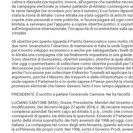
calma e rilassatezza rispetto, invece, all'urgenza che sarebbe nece
da campagna elettorale (e stiamo parlando di Alitalia) contengono un ris
le tante famiglie (ne ricordavo poc'anzi il numero) il cui futuro dipe
stata la storia di Alitalia: come Alitalia sia stata oggetto di antichi viz
coprire mire personali e mire politiche, si faceva pagare ad ogni cont
limitata, e servivano per l'appunto a coprire obiettivi politici. E sopra
sull'integrazione internazionale, l'incapacità di scommettere sulla qu
cittadini.
Gli obiettivi per quanto riguarda il Partito Democratico sono molto 
due temi. Innanzitutto l'obiettivo di mantenere in Italia la sede lo
per il nostro sviluppo economico e anche per salvaguardare i livelli
in Alitalia una compagnia che sia finalmente inquadrata in una grand
Sono obiettivi di buonsenso, obiettivi semplici, obiettivi ai quali a
che oggi ci permettiamo di sollecitare come obiettivi possibili per 
discussione può essere l'occasione per sollecitare l'attenzione del M
anche l'occasione per sollecitare il Ministro Toninelli ad applicare 
argomento, perché il Ministro dei trasporti e delle infrastrutture ci d
vuole sapere il Parlamento e lo vuole sapere il Paese perché la storia d
promesse elettorali che hanno davvero fatto il loro tempo
(Applausi d
PRESIDENTE. È iscritto a parlare l'onorevole Cantone. Ne ha facoltà.
LUCIANO CANTONE (
M5S
). Grazie, Presidente. Membri del Governo e
modificazioni, del decreto-legge 27 aprile 2018, n. 38, recante misu
complessi aziendali facenti capo ad Alitalia S.p.A., credo che cono
consapevoli di quanto sia delicata la questione. Essendo il Parlament
sunto della storia soprattutto dei fatti avvenuti dal 1996 ad oggi, co
italiana. La compagnia nel corso degli anni Novanta, quando ancora e
la sofferenza dei propri conti. Nel 1996, sotto il Governo Prodi, avv