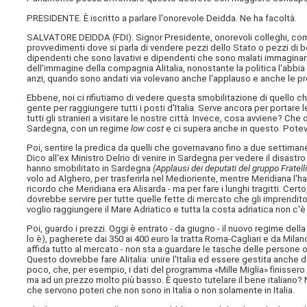
PRESIDENTE. È iscritto a parlare l'onorevole Deidda. Ne ha facoltà.
SALVATORE DEIDDA (
FDI
). Signor Presidente, onorevoli colleghi, 
provvedimenti dove si parla di vendere pezzi dello Stato o pezzi di be
dipendenti che sono lavativi e dipendenti che sono malati immaginari. 
dell'immagine della compagnia Alitalia, nonostante la politica l'abb
anzi, quando sono andati via volevano anche l'applauso e anche le 
Ebbene, noi ci rifiutiamo di vedere questa smobilitazione di quello che
gente per raggiungere tutti i posti d'Italia. Serve ancora per portare 
tutti gli stranieri a visitare le nostre città. Invece, cosa avviene? Che 
Sardegna, con un regime
low cost
e ci supera anche in questo. Poteva 
Poi, sentire la predica da quelli che governavano fino a due settim
Dico all'ex Ministro Delrio di venire in Sardegna per vedere il disastro
hanno smobilitato in Sardegna
(Applausi dei deputati del gruppo Fratell
volo ad Alghero, per trasferirla nel Medioriente, mentre Meridiana l'ha t
ricordo che Meridiana era Alisarda - ma per fare i lunghi tragitti. Cer
dovrebbe servire per tutte quelle fette di mercato che gli imprenditor
voglio raggiungere il Mare Adriatico e tutta la costa adriatica non c'è
Poi, guardo i prezzi. Oggi è entrato - da giugno - il nuovo regime dell
lo è), pagherete dai 350 ai 400 euro la tratta Roma-Cagliari e da Mila
affida tutto al mercato - non sta a guardare le tasche delle persone o
Questo dovrebbe fare Alitalia: unire l'Italia ed essere gestita anch
poco, che, per esempio, i dati del programma «Mille Miglia» finissero 
ma ad un prezzo molto più basso. È questo tutelare il bene italiano? N
che servono poteri che non sono in Italia o non solamente in Italia.