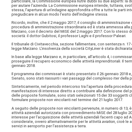
particolare, la Commissione europea nutre dubbi su due aspetti: la dur
per aiutare l'azienda. La Commissione europea intende, tuttavia, svol
stessa, l'apertura di un'indagine approfondita offre a tutte le parti in
pregiudicare in alcun modo l'esito dell'indagine stessa.
Ricordo, inoltre, che il 2 maggio 2017, il consiglio di amministrazione 
procedura di amministrazione straordinaria ed è stata ammessa alla p
Marzano, con il decreto del MiSE del 2 maggio 2017. Con lo stesso de
società: il dottor Gubitosi, il professor Laghi e il professor Paleari.
Il tribunale di Civitavecchia, sezione fallimentare, con sentenza n. 17 d
legge Marzano. L'insolvenza della società CityLiner è stata dichiarat
In base alla legge Marzano e, in particolare, all'articolo 4, i commis
proseguire il recupero economico delle attività imprenditoriali. Il te
gennaio 2018.
Il programma dei commissari è stato presentato il 26 gennaio 2018 e,
Senato, sono stati riassunti i vari passaggi del complesso iter della 
Sinteticamente, nel periodo intercorso tra l'apertura della procedura
manifestazioni di interesse diretto a contribuire alla definizione de
delle proposte formulate, sono stati selezionati 15 dei 33 soggetti ch
formulare proposte non vincolanti nel termine del 21 luglio 2017.
A seguito delle proposte non vincolanti pervenute, in numero di 13, è
attività aziendali autorizzata con provvedimento MiSE del 28 luglio 201
interesse per l'acquisizione delle attività aziendali facenti capo ad A
considerate, ovvero alternativamente per le attività
aviation
, cioè le 
servizi in aeroporto per l'assistenza a terra.