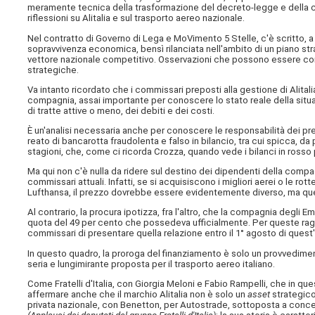
meramente tecnica della trasformazione del decreto-legge e della c
riflessioni su Alitalia e sul trasporto aereo nazionale.
Nel contratto di Governo di Lega e MoVimento 5 Stelle, c'è scritto, a
sopravvivenza economica, bensì rilanciata nell'ambito di un piano str
vettore nazionale competitivo. Osservazioni che possono essere con
strategiche.
Va intanto ricordato che i commissari preposti alla gestione di Alita
compagnia, assai importante per conoscere lo stato reale della situazi
di tratte attive o meno, dei debiti e dei costi.
È un'analisi necessaria anche per conoscere le responsabilità dei prec
reato di bancarotta fraudolenta e falso in bilancio, tra cui spicca, 
stagioni, che, come ci ricorda Crozza, quando vede i bilanci in rosso pe
Ma qui non c'è nulla da ridere sul destino dei dipendenti della compa
commissari attuali. Infatti, se si acquisiscono i migliori aerei o le 
Lufthansa, il prezzo dovrebbe essere evidentemente diverso, ma qu
Al contrario, la procura ipotizza, fra l'altro, che la compagnia degli E
quota del 49 per cento che possedeva ufficialmente. Per queste ragi
commissari di presentare quella relazione entro il 1° agosto di quest'
In questo quadro, la proroga del finanziamento è solo un provvedi
seria e lungimirante proposta per il trasporto aereo italiano.
Come Fratelli d'Italia, con Giorgia Meloni e Fabio Rampelli, che in ques
affermare anche che il marchio Alitalia non è solo un
asset
strategico
privata nazionale, con Benetton, per Autostrade, sottoposta a conce