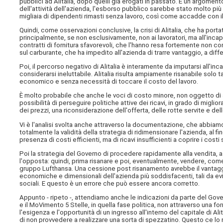
pubblici ad Alitalia, dopo quelli già erogati in passato. È un argomen
dell'attività dell'azienda, l'esborso pubblico sarebbe stato molto p
migliaia di dipendenti rimasti senza lavoro, così come accadde con 
Quindi, come osservazioni conclusive, la crisi di Alitalia, che ha por
principalmente, se non esclusivamente, non ai lavoratori, ma all'incap
contratti di fornitura sfavorevoli, che l'hanno resa fortemente non compe
sul carburante, che ha impedito all'azienda di trarre vantaggio, a dif
Poi, il percorso negativo di Alitalia è interamente da imputarsi all'i
considerarsi ineluttabile. Alitalia risulta ampiamente risanabile solo 
economico e senza necessità di toccare il costo del lavoro.
È molto probabile che anche le voci di costo minore, non oggetto di 
possibilità di perseguire politiche attive dei ricavi, in grado di miglio
dei prezzi, una riconsiderazione dell'offerta, delle rotte servite e del
Vi è l'analisi svolta anche attraverso la documentazione, che abbiam
totalmente la validità della strategia di ridimensionare l'azienda, al fin
presenza di costi efficienti, ma di ricavi insufficienti a coprire i cos
Poi la strategia del Governo di procedere rapidamente alla vendita, a 
l'opposta: quindi, prima risanare e poi, eventualmente, vendere, come 
gruppo Lufthansa. Una cessione post risanamento avrebbe il vantaggio
economiche e dimensionali dell'azienda più soddisfacenti, tali da ev
sociali. E questo è un errore che può essere ancora corretto.
Appunto - ripeto -, attendiamo anche le indicazioni da parte del Gov
e il MoVimento 5 Stelle, in quella fase politica, non attraverso una form
l'esigenza e l'opportunità di un ingresso all'interno del capitale di A
di non provvedere a realizzare una sorta di spezzatino. Questo ce lo r