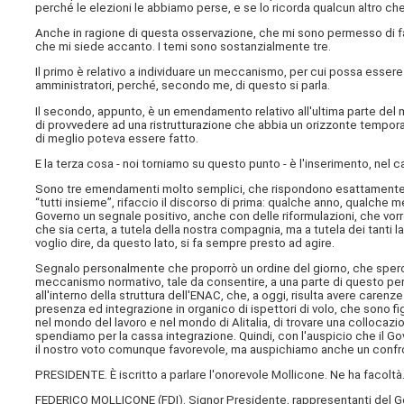
perché le elezioni le abbiamo perse, e se lo ricorda qualcun altro che 
Anche in ragione di questa osservazione, che mi sono permesso di f
che mi siede accanto. I temi sono sostanzialmente tre.
Il primo è relativo a individuare un meccanismo, per cui possa essere 
amministratori, perché, secondo me, di questo si parla.
Il secondo, appunto, è un emendamento relativo all'ultima parte del mi
di provvedere ad una ristrutturazione che abbia un orizzonte tempor
di meglio poteva essere fatto.
E la terza cosa - noi torniamo su questo punto - è l'inserimento, nel c
Sono tre emendamenti molto semplici, che rispondono esattamente a
“tutti insieme”, rifaccio il discorso di prima: qualche anno, qualche m
Governo un segnale positivo, anche con delle riformulazioni, che v
che sia certa, a tutela della nostra compagnia, ma a tutela dei tanti la
voglio dire, da questo lato, si fa sempre presto ad agire.
Segnalo personalmente che proporrò un ordine del giorno, che spero 
meccanismo normativo, tale da consentire, a una parte di questo perso
all'interno della struttura dell'ENAC, che, a oggi, risulta avere caren
presenza ed integrazione in organico di ispettori di volo, che sono 
nel mondo del lavoro e nel mondo di Alitalia, di trovare una collocaz
spendiamo per la cassa integrazione. Quindi, con l'auspicio che il 
il nostro voto comunque favorevole, ma auspichiamo anche un confron
PRESIDENTE. È iscritto a parlare l'onorevole Mollicone. Ne ha facoltà
FEDERICO MOLLICONE (
FDI
). Signor Presidente, rappresentanti del Go