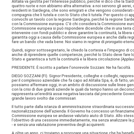
Alitalia va gestita per l'interesse pubblico, perché vi dico che la Sa
quattro ruote e non abbiamo altra alternativa: a noi servono gli aerei, 
residenti in Sardegna, che sono emigrati e che vengono considerati deg
compagnia che li tutela e con lo Stato che li tutela. Per questo ci a
convochi un tavolo con la regione Sardegna, perché la regione Sardegn
con la Commissione europea. C'è chi considera la Commissione europe
Commissione europea si può rispondere dicendole che in una terra d
intervenire con fondi pubblici e deve garantire la continuità, la libe
garantita oggi a causa della Commissione europea e anche dalla regio
fare un bando che vada bene. Noi siamo in regime di
prorogatio
eterna
Quindi, signor sottosegretario, le chiedo la cortesia e l'impegno di 
anche di riprendere quelle competenze, perché lo Stato deve fare lo 
Stato e garantisca a tutti la continuità e la libera circolazione
(Applaus
PRESIDENTE. È iscritto a parlare l'onorevole Sozzani. Ne ha facoltà.
DIEGO SOZZANI (
FI
). Signor Presidente, colleghe e colleghi, rappres
per il complesso aziendale che fa capo ad Alitalia Spa, è, di fatto, 
possiamo affermare oggi, in un ambito di discussione sulle linee ge
con la crisi di due grandi aziende le quali da tempo hanno un decorso 
rappresenta un'eredità assai negativa lasciata dal precedente Governo
grande lavoro svolto dai commissari.
Il tutto parte dalla istanza di amministrazione straordinaria successi
nazionalizzazione dell'azienda. Il Governo ha concesso un finanziam
Commissione europea se andasse valutato aiuto di Stato. Allo stess
l'obiettivo di una cessione immediatamente, ma senza analizzare la pos
- e senza una valutazione preventiva degli acquirenti.
A oltre un anno, ci troviamo a prorogare una situazione che ha benefici