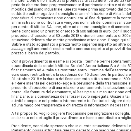
manutenzione e non rispetta la promessa di assumere 175 dei 237 lavora
periodo che erodono progressivamente il patrimonio netto e si decide,
modifica del piano industriale. Questo viene prima approvato dal CdA d
suddetto esito negativo, il consiglio di amministrazione di Alitalia 
procedura di amministrazione controllata. Al fine di garantire la cont
amministrazione controllata e vengono nominati dei commissari straordi
per cento di Alitalia-SAI, che, oltre ad essere consigliere di amminis
viene concesso un prestito oneroso di 600 milioni di euro. Con il su
procedura di cessione al 30 aprile 2018 e viene incrementato di 300 m
situazione delicata che merita grandissima attenzione. Pongo qui all'a
Sabre è stato acquistato a prezzi molto superiori rispetto ad altre co
leasing
degli aeromobili risulta molto oneroso rispetto ai prezzi di ric
prezzo al barile del petrolio.
Con il provvedimento in esame si sposta il termine per l'espletament
straordinaria della società Alitalia-Società Aerea Italiana-S.p.A. dal 3
finanziamento ad Alitalia sia restituito entro il termine dell'esercizi
euro siano restituiti entro la scadenza del 15 dicembre. In particolare 
31 ottobre 2018 e la durata del finanziamento a titolo oneroso di 600
e 1-
ter
è inserita nel decreto-legge la previsione della trasmissione al
presente disposizione di una relazione concernente la situazione econom
corso, alla fornitura del carburante, al
leasing
e alla manutenzione ordin
finanziarie, alla consistenza della forza-lavoro impiegata. Grazie a t
attività compiute nel periodo intercorrente tra l'entrata in vigore del
ad una maggiore trasparenza e chiarezza di informazioni necessaria i
A tal proposito, voglio cogliere l'occasione per ringraziare i collegh
analizzato nel dettaglio il provvedimento e hanno contribuito a miglior
Presidente, concludo sperando che in questa situazione delicata il mi
Parlamento possa affrontare questo decreto con maggiore consap