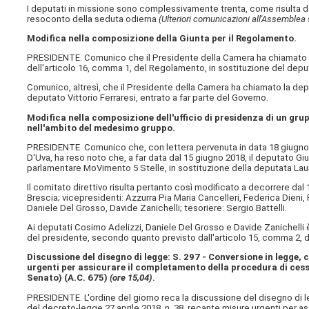
I deputati in missione sono complessivamente trenta, come risulta d
resoconto della seduta odierna
(Ulteriori comunicazioni all'Assemblea 
Modifica nella composizione della Giunta per il Regolamento.
PRESIDENTE. Comunico che il Presidente della Camera ha chiamato il 
dell'articolo 16, comma 1, del Regolamento, in sostituzione del depu
Comunico, altresì, che il Presidente della Camera ha chiamato la de
deputato Vittorio Ferraresi, entrato a far parte del Governo.
Modifica nella composizione dell'ufficio di presidenza di un gr
nell'ambito del medesimo gruppo.
PRESIDENTE. Comunico che, con lettera pervenuta in data 18 giugno
D'Uva, ha reso noto che, a far data dal 15 giugno 2018, il deputato G
parlamentare MoVimento 5 Stelle, in sostituzione della deputata Laur
Il comitato direttivo risulta pertanto così modificato a decorrere da
Brescia; vicepresidenti: Azzurra Pia Maria Cancelleri, Federica Dieni,
Daniele Del Grosso, Davide Zanichelli; tesoriere: Sergio Battelli.
Ai deputati Cosimo Adelizzi, Daniele Del Grosso e Davide Zanichelli è,
del presidente, secondo quanto previsto dall'articolo 15, comma 2,
Discussione del disegno di legge: S. 297 - Conversione in legge, 
urgenti per assicurare il completamento della procedura di cess
Senato) (A.C. 675)
(ore 15,04)
.
PRESIDENTE. L'ordine del giorno reca la discussione del disegno di l
del decreto-legge 27 aprile 2018, n. 38, recante misure urgenti per 