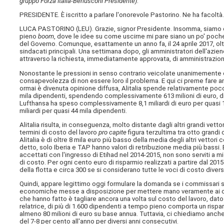
gruppo Forza Italia-Berlusconi Presidente)
.
PRESIDENTE. È iscritto a parlare l'onorevole Pastorino. Ne ha facoltà
LUCA PASTORINO (
LEU
). Grazie, signor Presidente. Insomma, siamo
pieno
boom
, dove le idee su come uscirne mi pare siano un po' poch
del Governo. Comunque, esattamente un anno fa, il 24 aprile 2017, oltr
sindacati principali. Una settimana dopo, gli amministratori dell'azie
attraverso la richiesta, immediatamente approvata, di amministrazion
Nonostante le pressioni in senso contrario veicolate unanimemente dagli
consapevolezza di non essere loro il problema. E qui ci preme fare 
ormai è divenuta opinione diffusa, Alitalia spende relativamente poco
mila dipendenti, spendendo complessivamente 613 milioni di euro, di cu
Lufthansa ha speso complessivamente 8,1 miliardi di euro per quasi 12
miliardi per quasi 44 mila dipendenti.
Alitalia risulta, in conseguenza, molto distante dagli altri grandi vet
termini di costo del lavoro
pro capite
figura terzultima tra otto grandi
Alitalia è di oltre 8 mila euro più basso della media degli altri vettori 
detto, solo Iberia e TAP hanno valori di retribuzione media più bassi. 
accettati con l'ingresso di Etihad nel 2014-2015, non sono serviti a mi
di costo. Per ogni cento euro di risparmio realizzati a partire dal 201
della flotta e circa 300 se si considerano tutte le voci di costo diver
Quindi, appare legittimo oggi formulare la domanda se i commissari st
economiche messe a disposizione per mettere mano veramente ai conti
che hanno fatto è tagliare ancora una volta sul costo del lavoro, da
relatrice, di più di 1.600 dipendenti a tempo pieno comporta un rispa
almeno 80 milioni di euro su base annua. Tuttavia, ci chiediamo anch
del 7-8 per cento all'anno per diversi anni consecutivi.