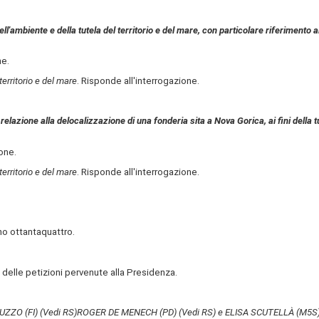
ll'ambiente e della tutela del territorio e del mare, con particolare riferimento a
ne.
territorio e del mare
. Risponde all'interrogazione.
elazione alla delocalizzazione di una fonderia sita a Nova Gorica, ai fini della tu
ione.
territorio e del mare
. Risponde all'interrogazione.
no ottantaquattro.
 delle petizioni pervenute alla Presidenza.
UZZO (FI)
(Vedi RS)
ROGER DE MENECH (PD)
(Vedi RS)
e ELISA SCUTELLÀ (M5S