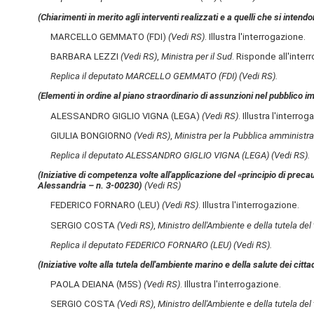
(Chiarimenti in merito agli interventi realizzati e a quelli che si int
MARCELLO GEMMATO (FDI)
(Vedi RS)
. Illustra l'interrogazione.
BARBARA LEZZI
(Vedi RS)
,
Ministra per il Sud
. Risponde all'inter
Replica il deputato MARCELLO GEMMATO (FDI)
(Vedi RS)
.
(Elementi in ordine al piano straordinario di assunzioni nel pubblico 
ALESSANDRO GIGLIO VIGNA (LEGA)
(Vedi RS)
. Illustra l'interrog
GIULIA BONGIORNO
(Vedi RS)
,
Ministra per la Pubblica amministr
Replica il deputato ALESSANDRO GIGLIO VIGNA (LEGA)
(Vedi RS)
.
(Iniziative di competenza volte all'applicazione del «principio di prec
Alessandria – n. 3-00230)
(Vedi RS)
FEDERICO FORNARO (LEU)
(Vedi RS)
. Illustra l'interrogazione.
SERGIO COSTA
(Vedi RS)
,
Ministro dell'Ambiente e della tutela del 
Replica il deputato FEDERICO FORNARO (LEU)
(Vedi RS)
.
(Iniziative volte alla tutela dell'ambiente marino e della salute dei citt
PAOLA DEIANA (M5S)
(Vedi RS)
. Illustra l'interrogazione.
SERGIO COSTA
(Vedi RS)
,
Ministro dell'Ambiente e della tutela del 