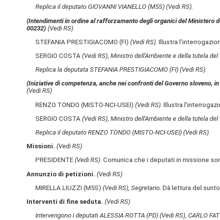
Replica il deputato GIOVANNI VIANELLO (M5S)
(Vedi RS)
.
(Intendimenti in ordine al rafforzamento degli organici del Ministero de
00232)
(Vedi RS)
STEFANIA PRESTIGIACOMO (FI)
(Vedi RS)
. Illustra l'interrogazio
SERGIO COSTA
(Vedi RS)
,
Ministro dell'Ambiente e della tutela del 
Replica la deputata STEFANIA PRESTIGIACOMO (FI)
(Vedi RS)
.
(Iniziative di competenza, anche nei confronti del Governo sloveno, in r
(Vedi RS)
RENZO TONDO (MISTO-NCI-USEI)
(Vedi RS)
. Illustra l'interrogaz
SERGIO COSTA
(Vedi RS)
,
Ministro dell'Ambiente e della tutela del 
Replica il deputato RENZO TONDO (MISTO-NCI-USEI)
(Vedi RS)
.
Missioni.
(Vedi RS)
PRESIDENTE
(Vedi RS)
. Comunica che i deputati in missione so
Annunzio di petizioni.
(Vedi RS)
MIRELLA LIUZZI (M5S)
(Vedi RS)
,
Segretario.
Dà lettura del sunto
Interventi di fine seduta.
(Vedi RS)
Intervengono i deputati ALESSIA ROTTA (PD)
(Vedi RS)
, CARLO FAT