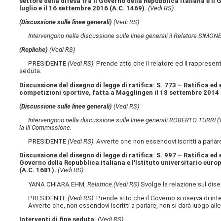
settore della difesa tra il Governo della Repubblica italiana e il
luglio e il 16 settembre 2016 (A.C. 1469).
(Vedi RS)
(Discussione sulle linee generali)
(Vedi RS)
Intervengono nella discussione sulle linee generali il Relatore SIMON
(Repliche)
(Vedi RS)
PRESIDENTE
(Vedi RS)
. Prende atto che il relatore ed il rappresent
seduta.
Discussione del disegno di legge di ratifica: S. 773 – Ratifica 
competizioni sportive, fatta a Magglingen il 18 settembre 2014
(Discussione sulle linee generali)
(Vedi RS)
Intervengono nella discussione sulle linee generali ROBERTO TURRI
(
la III Commissione.
PRESIDENTE
(Vedi RS)
. Avverte che non essendovi iscritti a parlare
Discussione del disegno di legge di ratifica: S. 997 – Ratifica ed
Governo della Repubblica italiana e l'Istituto universitario euro
(A.C. 1681).
(Vedi RS)
YANA CHIARA EHM,
Relatrice.
(Vedi RS)
Svolge la relazione sul dis
PRESIDENTE
(Vedi RS)
. Prende atto che il Governo si riserva di int
Avverte che, non essendovi iscritti a parlare, non si darà luogo alle
Interventi di fine seduta.
(Vedi RS)