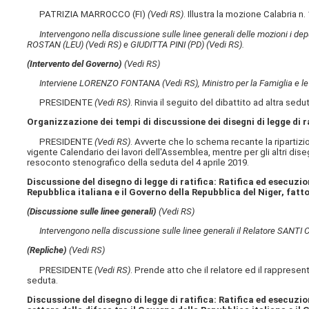
PATRIZIA MARROCCO (FI)
(Vedi RS)
. Illustra la mozione Calabria n.
Intervengono nella discussione sulle linee generali delle mozioni i 
ROSTAN (LEU)
(Vedi RS)
e GIUDITTA PINI (PD)
(Vedi RS)
.
(Intervento del Governo)
(Vedi RS)
Interviene LORENZO FONTANA
(Vedi RS)
, Ministro per la Famiglia e le
PRESIDENTE
(Vedi RS)
. Rinvia il seguito del dibattito ad altra sedu
Organizzazione dei tempi di discussione dei disegni di legge di r
PRESIDENTE
(Vedi RS)
. Avverte che lo schema recante la ripartiz
vigente Calendario dei lavori dell'Assemblea, mentre per gli altri disegn
resoconto stenografico della seduta del 4 aprile 2019.
Discussione del disegno di legge di ratifica: Ratifica ed esecuzi
Repubblica italiana e il Governo della Repubblica del Niger, fat
(Discussione sulle linee generali)
(Vedi RS)
Intervengono nella discussione sulle linee generali il Relatore SAN
(Repliche)
(Vedi RS)
PRESIDENTE
(Vedi RS)
. Prende atto che il relatore ed il rappresent
seduta.
Discussione del disegno di legge di ratifica: Ratifica ed esecuz