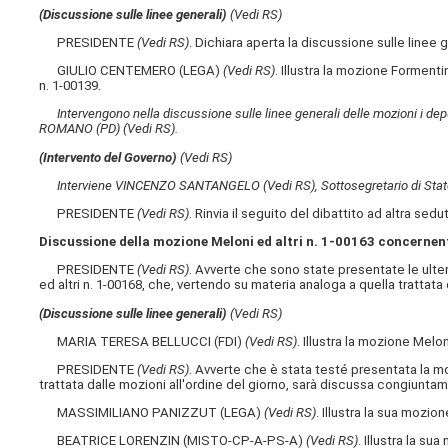
(Discussione sulle linee generali)
(Vedi RS)
PRESIDENTE
(Vedi RS)
. Dichiara aperta la discussione sulle linee 
GIULIO CENTEMERO (LEGA)
(Vedi RS)
. Illustra la mozione Forment
n. 1-00139.
Intervengono nella discussione sulle linee generali delle mozioni i 
ROMANO (PD)
(Vedi RS)
.
(Intervento del Governo)
(Vedi RS)
Interviene VINCENZO SANTANGELO
(Vedi RS)
, Sottosegretario di Stat
PRESIDENTE
(Vedi RS)
. Rinvia il seguito del dibattito ad altra sedu
Discussione della mozione Meloni ed altri n. 1-00163 concernente 
PRESIDENTE
(Vedi RS)
. Avverte che sono state presentate le ulteri
ed altri n. 1-00168, che, vertendo su materia analoga a quella tratta
(Discussione sulle linee generali)
(Vedi RS)
MARIA TERESA BELLUCCI (FDI)
(Vedi RS)
. Illustra la mozione Melon
PRESIDENTE
(Vedi RS)
. Avverte che è stata testé presentata la mo
trattata dalle mozioni all'ordine del giorno, sarà discussa congiunta
MASSIMILIANO PANIZZUT (LEGA)
(Vedi RS)
. Illustra la sua mozion
BEATRICE LORENZIN (MISTO-CP-A-PS-A)
(Vedi RS)
. Illustra la su