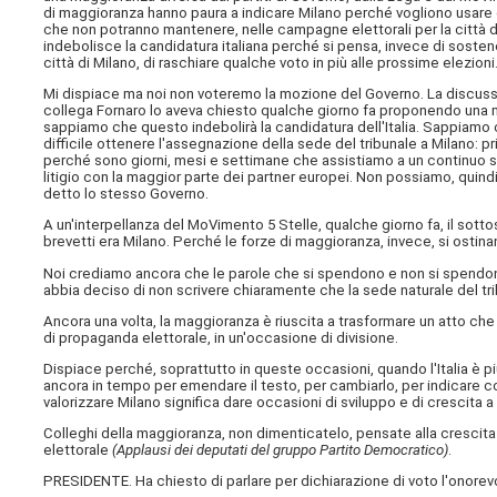
di maggioranza hanno paura a indicare Milano perché vogliono usare 
che non potranno mantenere, nelle campagne elettorali per la città d
indebolisce la candidatura italiana perché si pensa, invece di soste
città di Milano, di raschiare qualche voto in più alle prossime elezioni
Mi dispiace ma noi non voteremo la mozione del Governo. La discussion
collega Fornaro lo aveva chiesto qualche giorno fa proponendo una 
sappiamo che questo indebolirà la candidatura dell'Italia. Sappiamo c
difficile ottenere l'assegnazione della sede del tribunale a Milano: pr
perché sono giorni, mesi e settimane che assistiamo a un continuo s
litigio con la maggior parte dei partner europei. Non possiamo, quind
detto lo stesso Governo.
A un'interpellanza del MoVimento 5 Stelle, qualche giorno fa, il sotto
brevetti era Milano. Perché le forze di maggioranza, invece, si ostin
Noi crediamo ancora che le parole che si spendono e non si spendono
abbia deciso di non scrivere chiaramente che la sede naturale del tri
Ancora una volta, la maggioranza è riuscita a trasformare un atto ch
di propaganda elettorale, in un'occasione di divisione.
Dispiace perché, soprattutto in queste occasioni, quando l'Italia è più 
ancora in tempo per emendare il testo, per cambiarlo, per indicare co
valorizzare Milano significa dare occasioni di sviluppo e di crescita a 
Colleghi della maggioranza, non dimenticatelo, pensate alla crescita
elettorale
(Applausi dei deputati del gruppo Partito Democratico)
.
PRESIDENTE. Ha chiesto di parlare per dichiarazione di voto l'onorevol