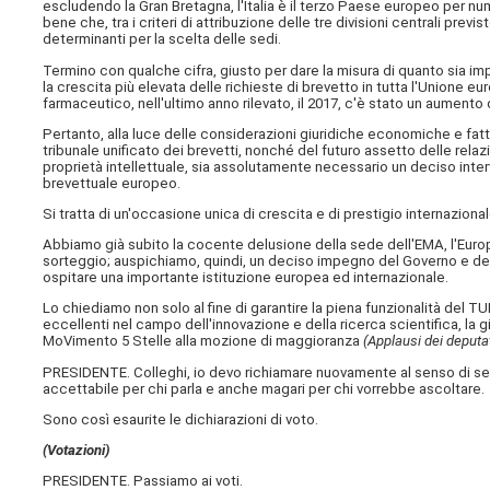
escludendo la Gran Bretagna, l'Italia è il terzo Paese europeo per nu
bene che, tra i criteri di attribuzione delle tre divisioni centrali prev
determinanti per la scelta delle sedi.
Termino con qualche cifra, giusto per dare la misura di quanto sia impo
la crescita più elevata delle richieste di brevetto in tutta l'Unione 
farmaceutico, nell'ultimo anno rilevato, il 2017, c'è stato un aumento 
Pertanto, alla luce delle considerazioni giuridiche economiche e fattua
tribunale unificato dei brevetti, nonché del futuro assetto delle rela
proprietà intellettuale, sia assolutamente necessario un deciso inter
brevettuale europeo.
Si tratta di un'occasione unica di crescita e di prestigio internazion
Abbiamo già subito la cocente delusione della sede dell'EMA, l'Eu
sorteggio; auspichiamo, quindi, un deciso impegno del Governo e della 
ospitare una importante istituzione europea ed internazionale.
Lo chiediamo non solo al fine di garantire la piena funzionalità del TU
eccellenti nel campo dell'innovazione e della ricerca scientifica, la 
MoVimento 5 Stelle alla mozione di maggioranza
(Applausi dei deputa
PRESIDENTE. Colleghi, io devo richiamare nuovamente al senso di seriet
accettabile per chi parla e anche magari per chi vorrebbe ascoltare.
Sono così esaurite le dichiarazioni di voto.
(Votazioni)
PRESIDENTE. Passiamo ai voti.