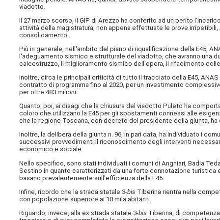
viadotto.
Il 27 marzo scorso, il GIP di Arezzo ha conferito ad un perito l'incari
attività della magistratura, non appena effettuate le prove irripetibil
consolidamento.
Più in generale, nell'ambito del piano di riqualificazione della E45, 
l'adeguamento sismico e strutturale del viadotto, che avranno una dura
calcestruzzo, il miglioramento sismico dell'opera, il rifacimento dell
Inoltre, circa le principali criticità di tutto il tracciato della E45, 
contratto di programma fino al 2020, per un investimento complessivo di
per oltre 483 milioni.
Quanto, poi, ai disagi che la chiusura del viadotto Puleto ha comportat
coloro che utilizzano la E45 per gli spostamenti connessi alle esigenze 
che la regione Toscana, con decreto del presidente della giunta, ha 
Inoltre, la delibera della giunta n. 96, in pari data, ha individuato i 
successivi provvedimenti il riconoscimento degli interventi necessari p
economico e sociale.
Nello specifico, sono stati individuati i comuni di Anghiari, Badia 
Sestino in quanto caratterizzati da una forte connotazione turistica 
basano prevalentemente sull'efficienza della E45.
Infine, ricordo che la strada statale 3-
bis
Tiberina rientra nella compete
con popolazione superiore ai 10 mila abitanti.
Riguardo, invece, alla ex strada statale 3-
bis
Tiberina, di competenza d