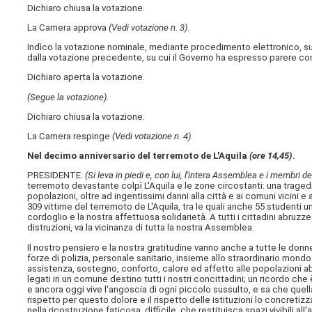
Dichiaro chiusa la votazione.
La Camera approva
(Vedi votazione n. 3)
.
Indìco la votazione nominale, mediante procedimento elettronico, sul
dalla votazione precedente, su cui il Governo ha espresso parere con
Dichiaro aperta la votazione.
(Segue la votazione).
Dichiaro chiusa la votazione.
La Camera respinge
(Vedi votazione n. 4).
Nel decimo anniversario del terremoto de L'Aquila
(ore 14,45)
.
PRESIDENTE.
(Si leva in piedi e, con lui, l'intera Assemblea e i membri d
terremoto devastante colpì L'Aquila e le zone circostanti: una trage
popolazioni, oltre ad ingentissimi danni alla città e ai comuni vicini e 
309 vittime del terremoto de L'Aquila, tra le quali anche 55 studenti un
cordoglio e la nostra affettuosa solidarietà. A tutti i cittadini abru
distruzioni, va la vicinanza di tutta la nostra Assemblea.
Il nostro pensiero e la nostra gratitudine vanno anche a tutte le donne
forze di polizia, personale sanitario, insieme allo straordinario mondo 
assistenza, sostegno, conforto, calore ed affetto alle popolazioni
legati in un comune destino tutti i nostri concittadini; un ricordo che
e ancora oggi vive l'angoscia di ogni piccolo sussulto, e sa che quel
rispetto per questo dolore e il rispetto delle istituzioni lo concreti
nella ricostruzione faticosa, difficile, che restituisca spazi vivibili al