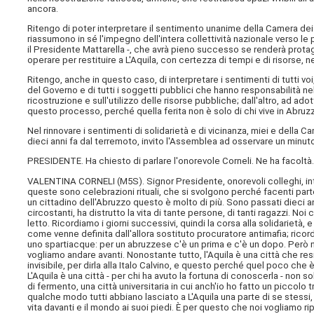
ancora.
Ritengo di poter interpretare il sentimento unanime della Camera de
riassumono in sé l'impegno dell'intera collettività nazionale verso le
il Presidente Mattarella -, che avrà pieno successo se renderà prota
operare per restituire a L'Aquila, con certezza di tempi e di risorse, nel
Ritengo, anche in questo caso, di interpretare i sentimenti di tutti vo
del Governo e di tutti i soggetti pubblici che hanno responsabilità n
ricostruzione e sull'utilizzo delle risorse pubbliche; dall'altro, ad a
questo processo, perché quella ferita non è solo di chi vive in Abruzz
Nel rinnovare i sentimenti di solidarietà e di vicinanza, miei e della C
dieci anni fa dal terremoto, invito l'Assemblea ad osservare un minuto
PRESIDENTE. Ha chiesto di parlare l'onorevole Corneli. Ne ha facoltà
VALENTINA CORNELI (
M5S
). Signor Presidente, onorevoli colleghi,
queste sono celebrazioni rituali, che si svolgono perché facenti parte
un cittadino dell'Abruzzo questo è molto di più. Sono passati dieci ann
circostanti, ha distrutto la vita di tante persone, di tanti ragazzi. No
letto. Ricordiamo i giorni successivi, quindi la corsa alla solidarietà
come venne definita dall'allora sostituto procuratore antimafia; ricord
uno spartiacque: per un abruzzese c'è un prima e c'è un dopo. Però n
vogliamo andare avanti. Nonostante tutto, l'Aquila è una città che re
invisibile, per dirla alla Italo Calvino, e questo perché quel poco che è
L'Aquila è una città - per chi ha avuto la fortuna di conoscerla - non s
di fermento, una città universitaria in cui anch'io ho fatto un piccolo
qualche modo tutti abbiano lasciato a L'Aquila una parte di se stessi, 
vita davanti e il mondo ai suoi piedi. È per questo che noi vogliamo ripa