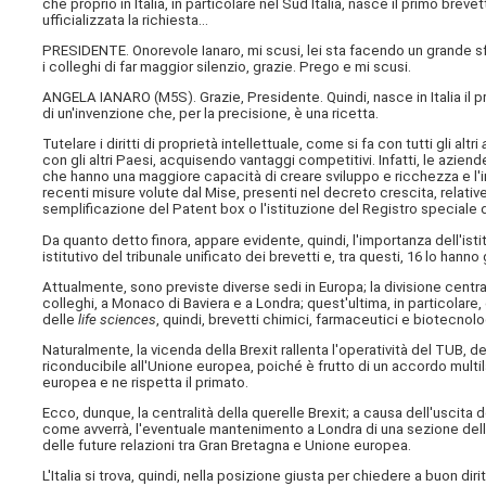
che proprio in Italia, in particolare nel Sud Italia, nasce il primo brevet
ufficializzata la richiesta…
PRESIDENTE. Onorevole Ianaro, mi scusi, lei sta facendo un grande sfor
i colleghi di far maggior silenzio, grazie. Prego e mi scusi.
ANGELA IANARO (
M5S
). Grazie, Presidente. Quindi, nasce in Italia il 
di un'invenzione che, per la precisione, è una ricetta.
Tutelare i diritti di proprietà intellettuale, come si fa con tutti gli altri
con gli altri Paesi, acquisendo vantaggi competitivi. Infatti, le aziend
che hanno una maggiore capacità di creare sviluppo e ricchezza e l'
recenti misure volute dal Mise, presenti nel decreto crescita, relativ
semplificazione del Patent box o l'istituzione del Registro speciale d
Da quanto detto finora, appare evidente, quindi, l'importanza dell'is
istitutivo del tribunale unificato dei brevetti e, tra questi, 16 lo hanno già
Attualmente, sono previste diverse sedi in Europa; la divisione centr
colleghi, a Monaco di Baviera e a Londra; quest'ultima, in particolar
delle
life sciences
, quindi, brevetti chimici, farmaceutici e biotecnolo
Naturalmente, la vicenda della Brexit rallenta l'operatività del TUB,
riconducibile all'Unione europea, poiché è frutto di un accordo multila
europea e ne rispetta il primato.
Ecco, dunque, la centralità della querelle Brexit; a causa dell'usci
come avverrà, l'eventuale mantenimento a Londra di una sezione del
delle future relazioni tra Gran Bretagna e Unione europea.
L'Italia si trova, quindi, nella posizione giusta per chiedere a buon d