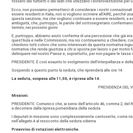
fossero dei furbetti o dei ladri che utilizzano l'esterovestizione per
Ecco, non possiamo permetterci di considerare i nostri connazionali c
essere residenti in Italia, non si vogliono iscrivere all'AIRE, perché una
questa sanzione, ma che vogliono continuare a essere residenti, a e
ambiguità, che, purtroppo, le parole del sottosegretario confermano 
termini, nei prossimi giorni.
E, purtroppo, abbiamo avuto conferma di una percezione che già era m
quest'Aula e nelle Commissioni, ma noi continueremo a chiedere, com
chiedono tutti coloro che sono interessati da questa normativa ingiu
normativa che renda giustizia a chi si sposta per lavoro o per motivi fa
delinquere nel nostro Paese e, soprattutto, per non pagare le tasse in 
PRESIDENTE. È così esaurito lo svolgimento dell'interpellanza e delle 
Sospendo a questo punto la seduta, che riprenderà alle ore 14.
La seduta, sospesa alle 11,50, è ripresa alle 14.
PRESIDENZA DEL 
Missioni.
PRESIDENTE. Comunico che, ai sensi dell'articolo 46, comma 2, del R
a decorrere dalla ripresa pomeridiana della seduta.
I deputati in missione sono complessivamente centosette, come risu
nell'
allegato A
al resoconto della seduta odierna.
Preavviso di votazioni elettroniche.