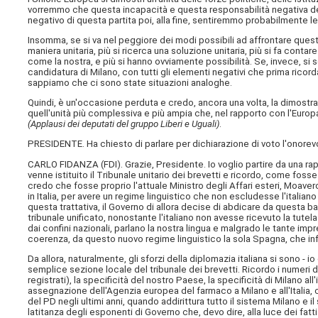
vorremmo che questa incapacità e questa responsabilità negativa del
negativo di questa partita poi, alla fine, sentiremmo probabilmente le 
Insomma, se si va nel peggiore dei modi possibili ad affrontare questi
maniera unitaria, più si ricerca una soluzione unitaria, più si fa con
come la nostra, e più si hanno ovviamente possibilità. Se, invece, si s
candidatura di Milano, con tutti gli elementi negativi che prima rico
sappiamo che ci sono state situazioni analoghe.
Quindi, è un'occasione perduta e credo, ancora una volta, la dimost
quell'unità più complessiva e più ampia che, nel rapporto con l'Eur
(Applausi dei deputati del gruppo Liberi e Uguali)
.
PRESIDENTE. Ha chiesto di parlare per dichiarazione di voto l'onorev
CARLO FIDANZA (
FDI
). Grazie, Presidente. Io voglio partire da una
venne istituito il Tribunale unitario dei brevetti e ricordo, come fosse o
credo che fosse proprio l'attuale Ministro degli Affari esteri, Moavero
in Italia, per avere un regime linguistico che non escludesse l'italiano 
questa trattativa, il Governo di allora decise di abdicare da questa
tribunale unificato, nonostante l'italiano non avesse ricevuto la tutela 
dai confini nazionali, parlano la nostra lingua e malgrado le tante impr
coerenza, da questo nuovo regime linguistico la sola Spagna, che inf
Da allora, naturalmente, gli sforzi della diplomazia italiana si sono - 
semplice sezione locale del tribunale dei brevetti. Ricordo i numeri di 
registrati), la specificità del nostro Paese, la specificità di Milano 
assegnazione dell'Agenzia europea del farmaco a Milano e all'Italia, 
del PD negli ultimi anni, quando addirittura tutto il sistema Milano e
latitanza degli esponenti di Governo che, devo dire, alla luce dei fatt