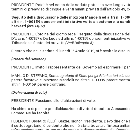
PRESIDENTE. Poiché nel corso della seduta potranno aver luogo vo
termini di preavviso di cinque e venti minuti previsti dall'articolo 4
Seguito della discussione delle mozioni Mandelli ed altri n. 1-00
altri n. 1-00159 concernenti iniziative volte a sostenere la cand
brevetti
(ore 14,02)
.
PRESIDENTE. L'ordine del giorno reca il seguito della discussione delle
D'Uva n. 1-00157 e De Luca ed altri n. 1-00159 concernenti iniziative 
Tribunale unificato dei brevetti
(Vedi l'allegato A)
.
Ricordo che nella seduta di lunedì 1° Aprile 2019, si è svolta la discus
(Parere del Governo)
PRESIDENTE. Invito il rappresentante del Governo ad esprimere il pare
MANLIO DI STEFANO,
Sottosegretario di Stato per gli Affari esteri e la 
parere favorevole. Mozione Mandelli ed altri n. 1-00085: parere contra
altri n. 1-00159: parere contrario.
(Dichiarazioni di voto)
PRESIDENTE. Passiamo alle dichiarazioni di voto.
Ha chiesto di parlare per dichiarazione di voto il deputato Alessandr
Fornaro. Ne ha facoltà.
FEDERICO FORNARO (
LEU
). Grazie, signor Presidente. Devo dire ch
il sottosegretario, è evidente che non è stata trovata un'intesa uni
un'occasione perduta, ma credo anche la dimostrazione di un'assolu