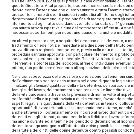
e 61 nell'anno 2018 (2 dei quali presso la casa circondariale di Trent
questo Dicastero. A tal proposito, occorre menzionare la nota con cui
debito conto l'attenzione che questo Ministro e tutta l'amministrazion
crescente numero di eventi suicidari verificatisi all'interno degli istit
determinano il fenomeno, al precipuo fine di raccogliere tutti gli indi
riferimento ad ogni fatto suicidario avvenuto a far data dal 1° gennai
una mirata attività ispettiva a cura del competente Ufficio III - Attiv
necessari accertamenti per ricostruire cause, dinamiche e modalità d
Va altresì precisato che, a seguito del decesso di un detenuto, a mag
trattamento chiede notizie immediate alla direzione dell'istituto penit
provveditorato regionale competente, previo nulla osta dell'autorità, 
procedura sanitaria applicata, con particolare riferimento al profilo psi
locazioni ed al percorso trattamentale. Tale attività ispettiva è altre
interventi e la prontezza dei soccorsi, al fine di individuare eventual
critico, con particolare riferimento all'applicazione delle circolari in 
Nella consapevolezza della possibile correlazione tra fenomeni suicida
dell'ordinamento penitenziario attuata nel corso di questa legislatura
innalzare gli
standard
qualitativi della vita detentiva, con particolare ri
famiglia, del lavoro, del trattamento penitenziario. Le linee direttiv
della vita carceraria, attraverso la previsione di norme volte al risp
conformità della vita penitenziaria a quella esterna, favorendo anche 
aspetti legati alla quotidianità della vita detentiva, in tema di colloc
opportunità di lavoro retribuito, sia intramurario che esterno, nonché 
anche attraverso il potenziamento del ricorso al lavoro domestico ed
detenuti ed agli internati, riconoscendo loro il diritto ad avere inform
ma anche durante ed al termine del periodo di detenzione; al riconos
detenuto venga assegnato all'istituto più vicino possibile alla residen
della tutela dei diritti delle donne detenute contro possibili condott