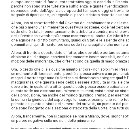
europei incaricato di fare questa trattativa oggi si candida in Francia
perché non sono state tutelate a sufficienza le giuste rivendicazioni d
riconoscimento dell'Agenzia europea del farmaco e oggi ci troviamo 
segnale di riparazione, un segnale di parziale ristoro rispetto a un to
Allora, uno si aspetterebbe dal Governo del cambiamento e dalla mag
che più o meno unanimemente quest'Aula sostiene, cioè nel cercare di f
sede che è stata momentaneamente attribuita a Londra, ma che evi
della Brexit non avrebbe più senso mantenere a Londra. Se infatti è 
che agisce nel diritto comunitario, quindi gli Stati e le aziende che a
comunitario; quindi mantenere una sede in una capitale che non farà
Allora, di fronte a questo dato di fatto, che dovrebbe portare automa
abbiamo dei distinguo capziosi francamente incomprensibili, così com
mozioni delle minoranze, che differiscono da quella di maggioranza pe
Ora, io credo che ci sia qualche minuto ancora - non solo i miei, Pres
un momento di ripensamento, perché si possa arrivare a un pronunciam
magari, il sottosegretario Di Stefano ci dovrebbero spiegare qual è l
maggioranza, che questa sede debba essere attribuita all'Italia e che si
dove altro, in quale altra città, questa sede possa essere ubicata se 
questa sede ma esistono naturalmente i numeri; esiste cioè un sistem
della produzione, ma anche del mondo giuridico. Penso, per esempio, a
la comunità giuridica del capoluogo lombardo, esempi che vanno tutti n
primato dal punto di vista del numero dei brevetti, un primato dal pun
che sono l'oggetto della sezione distaccata della Corte, che tutti qu
Allora, francamente, non si capisce se non a Milano, dove, signor sot
un parere negativo sulle mozioni delle minoranze.
Io mi auguro che nei prossimi minuti ci possa essere un chiarimento a