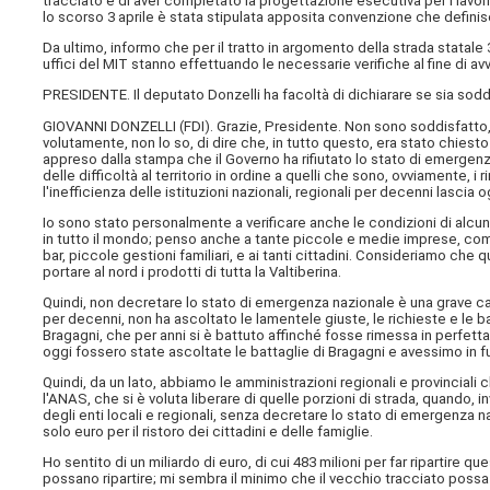
tracciato e di aver completato la progettazione esecutiva per i lavori
lo scorso 3 aprile è stata stipulata apposita convenzione che definis
Da ultimo, informo che per il tratto in argomento della strada statale 
uffici del MIT stanno effettuando le necessarie verifiche al fine di avv
PRESIDENTE. Il deputato Donzelli ha facoltà di dichiarare se sia soddi
GIOVANNI DONZELLI (
FDI
). Grazie, Presidente. Non sono soddisfatto,
volutamente, non lo so, di dire che, in tutto questo, era stato chi
appreso dalla stampa che il Governo ha rifiutato lo stato di emergen
delle difficoltà al territorio in ordine a quelli che sono, ovviamente, i
l'inefficienza delle istituzioni nazionali, regionali per decenni lascia 
Io sono stato personalmente a verificare anche le condizioni di alc
in tutto il mondo; penso anche a tante piccole e medie imprese, compre
bar, piccole gestioni familiari, e ai tanti cittadini. Consideriamo che qu
portare al nord i prodotti di tutta la Valtiberina.
Quindi, non decretare lo stato di emergenza nazionale è una grave ca
per decenni, non ha ascoltato le lamentele giuste, le richieste e le 
Bragagni, che per anni si è battuto affinché fosse rimessa in perfetta 
oggi fossero state ascoltate le battaglie di Bragagni e avessimo in f
Quindi, da un lato, abbiamo le amministrazioni regionali e provinciali 
l'ANAS, che si è voluta liberare di quelle porzioni di strada, quando,
degli enti locali e regionali, senza decretare lo stato di emergenza n
solo euro per il ristoro dei cittadini e delle famiglie.
Ho sentito di un miliardo di euro, di cui 483 milioni per far ripartir
possano ripartire; mi sembra il minimo che il vecchio tracciato possa