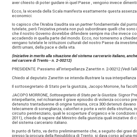
aver chiesto di poter guidare in quel Paese , vengono invece dimenti
Ecco, la vicenda della Scala manifesta esattamente questa assenza di 
economici.
Io capisco che l'Arabia Saudita sia un
partner
fondamentale dal punto 
tutelate, però l'iniziativa privata non può subordinare quelli che sono i
che il nostro Governo dovrebbe difendere sempre ma che invece cont
accadendo in quella parte del mondo. Ecco, noi torneremo a chiedere c
vengano tutelate le istituzioni culturali del nostro Paese da investi
diritti umani, della pace e della vita.
(Iniziative in merito alla situazione del sistema carcerario italiano, anch
nel carcere di Trento - n. 2-00212)
PRESIDENTE. Passiamo all'interpellanza Zanettin n. 2-00212
(Vedi l'al
Chiedo al deputato Zanettin se intenda illustrare la sua interpellanza o 
Il sottosegretario di Stato per la giustizia, Jacopo Morrone, ha facol
JACOPO MORRONE,
Sottosegretario di Stato per la Giustizia
. Signor Pr
interpellante, nel richiamare il grave episodio di violenza occorso pr
detenuto trantaduenne di origine tunisina, circa 300 detenuti davano
telecamere di sorveglianza, caloriferi e porte a vetri della struttura,
circuito penitenziario, quali le scoperture d'organico e le condizioni i
2011), chiede di sapere dal Ministro della giustizia quali iniziative 
del sistema carcerario italiano.
In punto di fatto, va detto preliminarmente che, a seguito dei gravi 
presso la procura della Repubblica di Trento, si dava corso ad una mira