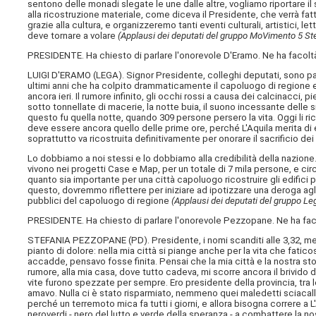
sentono delle monadi slegate le une dalle altre, vogliamo riportare il 
alla ricostruzione materiale, come diceva il Presidente, che verrà fat
grazie alla cultura, e organizzeremo tanti eventi culturali, artistici, le
deve tornare a volare
(Applausi dei deputati del gruppo MoVimento 5 Ste
PRESIDENTE. Ha chiesto di parlare l'onorevole D'Eramo. Ne ha facolt
LUIGI D'ERAMO (
LEGA
). Signor Presidente, colleghi deputati, sono pa
ultimi anni che ha colpito drammaticamente il capoluogo di regione e 
ancora ieri. Il rumore infinito, gli occhi rossi a causa dei calcinacci, p
sotto tonnellate di macerie, la notte buia, il suono incessante delle si
questo fu quella notte, quando 309 persone persero la vita. Oggi li r
deve essere ancora quello delle prime ore, perché L'Aquila merita di e
soprattutto va ricostruita definitivamente per onorare il sacrificio dei
Lo dobbiamo a noi stessi e lo dobbiamo alla credibilità della nazione.
vivono nei progetti Case e Map, per un totale di 7 mila persone, e cir
quanto sia importante per una città capoluogo ricostruire gli edifici p
questo, dovremmo riflettere per iniziare ad ipotizzare una deroga agli
pubblici del capoluogo di regione
(Applausi dei deputati del gruppo Le
PRESIDENTE. Ha chiesto di parlare l'onorevole Pezzopane. Ne ha fac
STEFANIA PEZZOPANE (
PD
). Presidente, i nomi scanditi alle 3,32
pianto di dolore: nella mia città si piange anche per la vita che fa
accadde, pensavo fosse finita. Pensai che la mia città e la nostra s
rumore, alla mia casa, dove tutto cadeva, mi scorre ancora il brivido di 
vite furono spezzate per sempre. Ero presidente della provincia, tra
amavo. Nulla ci è stato risparmiato, nemmeno quei maledetti sciacalli, 
perché un terremoto mica fa tutti i giorni, e allora bisogna correre a L'
neroverdi - nero del lutto e verde della speranza - a combattere la nos