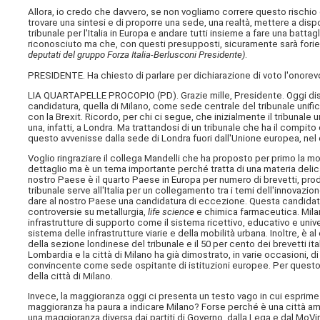
Allora, io credo che davvero, se non vogliamo correre questo rischio d
trovare una sintesi e di proporre una sede, una realtà, mettere a disp
tribunale per l'Italia in Europa e andare tutti insieme a fare una batt
riconosciuto ma che, con questi presupposti, sicuramente sarà foriero
deputati del gruppo Forza Italia-Berlusconi Presidente)
.
PRESIDENTE. Ha chiesto di parlare per dichiarazione di voto l'onorev
LIA QUARTAPELLE PROCOPIO (
PD
). Grazie mille, Presidente. Oggi d
candidatura, quella di Milano, come sede centrale del tribunale unifi
con la Brexit. Ricordo, per chi ci segue, che inizialmente il tribunale 
una, infatti, a Londra. Ma trattandosi di un tribunale che ha il compit
questo avvenisse dalla sede di Londra fuori dall'Unione europea, nel c
Voglio ringraziare il collega Mandelli che ha proposto per primo la mo
dettaglio ma è un tema importante perché tratta di una materia delica
nostro Paese è il quarto Paese in Europa per numero di brevetti, produce
tribunale serve all'Italia per un collegamento tra i temi dell'innovazion
dare al nostro Paese una candidatura di eccezione. Questa candidatur
controversie su metallurgia,
life science
e chimica farmaceutica. Milano
infrastrutture di supporto come il sistema ricettivo, educativo e unive
sistema delle infrastrutture viarie e della mobilità urbana. Inoltre, è al
della sezione londinese del tribunale e il 50 per cento dei brevetti it
Lombardia e la città di Milano ha già dimostrato, in varie occasioni, d
convincente come sede ospitante di istituzioni europee. Per questo d
della città di Milano.
Invece, la maggioranza oggi ci presenta un testo vago in cui esprime 
maggioranza ha paura a indicare Milano? Forse perché è una città ammi
una maggioranza diversa dai partiti di Governo, dalla Lega e dal MoV