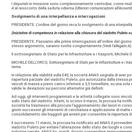
I deputati in missione sono complessivamente centodue, come risulta
A
al resoconto della seduta odierna
(Ulteriori comunicazioni all'Assem
Svolgimento di una interpellanza e interrogazioni.
PRESIDENTE. L'ordine del giorno reca lo svolgimento di una interpella
(Iniziative di competenza in relazione alla chiusura del viadotto Puleto s
PRESIDENTE. Passiamo alle prime interrogazioni all'ordine del giorno 
stesso argomento, saranno svolte congiuntamente
(Vedi l'allegato A)
Il sottosegretario di Stato per le Infrastrutture e i trasporti, Michele 
MICHELE DELL'ORCO,
Sottosegretario di Stato per le Infrastrutture e i tra
tema.
In relazione alla viabilità sulla E45, la società ANAS segnala di aver 
riapertura parziale del viadotto Puleto, poi autorizzata dalla stessa p
veicoli di massa a pieno carico inferiore a 3,5 tonnellate, su una sola
valide le deviazioni sui percorsi alternativi già definiti.
Ad oggi, gli interventi programmati e le attività collegate sono vinco
sullo stato del viadotto. Infatti, lo scorso 6 marzo, la procura ha noti
società ha trasmesso alla procura l'aggiornamento dei lavori in cors
giorni successivi gli interventi di cerchiatura e applicazione di malte
consolidamento dei baggioli già avviati per consentire la riapertura d
Il successivo 11 marzo, la procura ha notificato ad ANAS il provvedim
viadotto Puleto per evitare l'alterazione dello stato dei luoghi e co
indagine penale. ANAS ha, quindi, dovuto sospendere temporaneamente