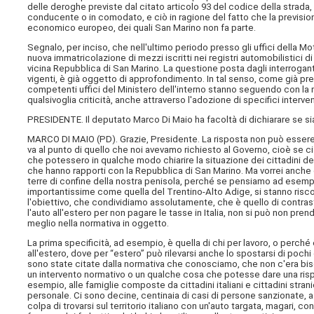
delle deroghe previste dal citato articolo 93 del codice della strada, 
conducente o in comodato, e ciò in ragione del fatto che la previsio
economico europeo, dei quali San Marino non fa parte.
Segnalo, per inciso, che nell'ultimo periodo presso gli uffici della Mo
nuova immatricolazione di mezzi iscritti nei registri automobilistici di
vicina Repubblica di San Marino. La questione posta dagli interroganti,
vigenti, è già oggetto di approfondimento. In tal senso, come già pre
competenti uffici del Ministero dell'interno stanno seguendo con la m
qualsivoglia criticità, anche attraverso l'adozione di specifici intervent
PRESIDENTE. Il deputato Marco Di Maio ha facoltà di dichiarare se sia
MARCO DI MAIO (
PD
). Grazie, Presidente. La risposta non può essere
va al punto di quello che noi avevamo richiesto al Governo, cioè se ci
che potessero in qualche modo chiarire la situazione dei cittadini del
che hanno rapporti con la Repubblica di San Marino. Ma vorrei anche 
terre di confine della nostra penisola, perché se pensiamo ad esempio 
importantissime come quella del Trentino-Alto Adige, si stanno risc
l'obiettivo, che condividiamo assolutamente, che è quello di contrast
l'auto all'estero per non pagare le tasse in Italia, non si può non p
meglio nella normativa in oggetto.
La prima specificità, ad esempio, è quella di chi per lavoro, o perc
all'estero, dove per “estero” può rilevarsi anche lo spostarsi di pochi
sono state citate dalla normativa che conosciamo, che non c'era bis
un intervento normativo o un qualche cosa che potesse dare una ris
esempio, alle famiglie composte da cittadini italiani e cittadini stran
personale. Ci sono decine, centinaia di casi di persone sanzionate,
colpa di trovarsi sul territorio italiano con un'auto targata, magari