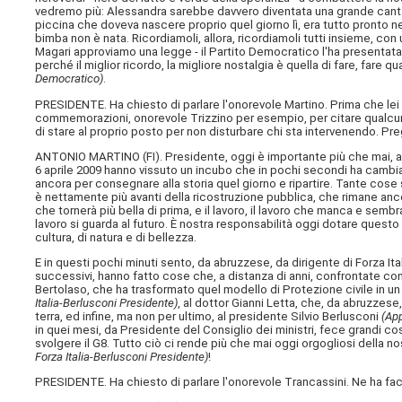
vedremo più: Alessandra sarebbe davvero diventata una grande canta
piccina che doveva nascere proprio quel giorno lì, era tutto pronto nell
bimba non è nata. Ricordiamoli, allora, ricordiamoli tutti insieme, c
Magari approviamo una legge - il Partito Democratico l'ha presentata 
perché il miglior ricordo, la migliore nostalgia è quella di fare, fare q
Democratico)
.
PRESIDENTE. Ha chiesto di parlare l'onorevole Martino. Prima che le
commemorazioni, onorevole Trizzino per esempio, per citare qualc
di stare al proprio posto per non disturbare chi sta intervenendo. Pr
ANTONIO MARTINO (
FI
). Presidente, oggi è importante più che mai, a 
6 aprile 2009 hanno vissuto un incubo che in pochi secondi ha cambia
ancora per consegnare alla storia quel giorno e ripartire. Tante cose s
è nettamente più avanti della ricostruzione pubblica, che rimane anco
che tornerà più bella di prima, e il lavoro, il lavoro che manca e semb
lavoro si guarda al futuro. È nostra responsabilità oggi dotare questo
cultura, di natura e di bellezza.
E in questi pochi minuti sento, da abruzzese, da dirigente di Forza Itali
successivi, hanno fatto cose che, a distanza di anni, confrontate con 
Bertolaso, che ha trasformato quel modello di Protezione civile in u
Italia-Berlusconi Presidente)
, al dottor Gianni Letta, che, da abruzzese
terra, ed infine, ma non per ultimo, al presidente Silvio Berlusconi
(App
in quei mesi, da Presidente del Consiglio dei ministri, fece grandi cos
svolgere il G8. Tutto ciò ci rende più che mai oggi orgogliosi della nostr
Forza Italia-Berlusconi Presidente)
!
PRESIDENTE. Ha chiesto di parlare l'onorevole Trancassini. Ne ha fac