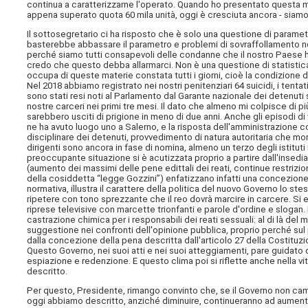
continua a caratterizzarne l'operato. Quando ho presentato questa mia
appena superato quota 60 mila unità, oggi è cresciuta ancora - siamo a 
Il sottosegretario ci ha risposto che è solo una questione di param
basterebbe abbassare il parametro e problemi di sovraffollamento non
perché siamo tutti consapevoli delle condanne che il nostro Paese ha ri
credo che questo debba allarmarci. Non è una questione di statistica,
occupa di queste materie constata tutti i giorni, cioè la condizione di
Nel 2018 abbiamo registrato nei nostri penitenziari 64 suicidi, i tentati
sono stati resi noti al Parlamento dal Garante nazionale dei detenuti 
nostre carceri nei primi tre mesi. Il dato che almeno mi colpisce di più
sarebbero usciti di prigione in meno di due anni. Anche gli episodi di 
ne ha avuto luogo uno a Salerno, e la risposta dell'amministrazione co
disciplinare dei detenuti, provvedimento di natura autoritaria che mo
dirigenti sono ancora in fase di nomina, almeno un terzo degli istituti
preoccupante situazione si è acutizzata proprio a partire dall'insedia
(aumento dei massimi delle pene edittali dei reati, continue restriz
della cosiddetta “legge Gozzini”) enfatizzano infatti una concezione 
normativa, illustra il carattere della politica del nuovo Governo lo st
ripetere con tono sprezzante che il reo dovrà marcire in carcere. 
riprese televisive con marcette trionfanti e parole d'ordine e sloga
castrazione chimica per i responsabili dei reati sessuali: al di là de
suggestione nei confronti dell'opinione pubblica, proprio perché sul
dalla concezione della pena descritta dall'articolo 27 della Costituzio
Questo Governo, nei suoi atti e nei suoi atteggiamenti, pare guida
espiazione e redenzione. E questo clima poi si riflette anche nella vit
descritto.
Per questo, Presidente, rimango convinto che, se il Governo non camb
oggi abbiamo descritto, anziché diminuire, continueranno ad aument