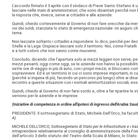
L'accordo firmato il 3 aprile con il sindaco di Pieve Santo Stefano è
lasciare nelle mani di amministratori, che sono disarmati perché non
la risposta che, invece, serve ai cittadini e alle aziende.
Quindi, chiedo cortesemente al Governo di non fare orecchie da mercant
voi dei soldi, stanziate lo stato di emergenza nazionale: mi auguro c
tema.
Non lasciate soltanto i cittadini a rispondere: lo dico, perché per dec
Stelle e la Lega. Dispiace lasciare solo il territorio. Noi, come Fratelli 
e a tutti coloro che non sanno come muoversi.
Concludo, dicendo che l'apertura solo ai mezzi leggeri non serve, perc
mezzi pesanti; oggi come oggi, se le aziende non hanno la possibilità d
sette ore di viaggio in più di auto, con i propri mezzi, si bloccano co
sopravvivere. Ed è un territorio in cui ci sono imprese importanti, in c
(perché si inquina di più, facendo un percorso più lungo) oltre ai di
incontro a queste situazioni con i normali ammortizzatori sociali, esse
Quindi, chiedo al Governo di non farsi sordo e, oltre a far ripartire le
servono per le aziende e le imprese.
(Iniziative di competenza in ordine all'ipotesi di ingresso dell'Arabia Sa
PRESIDENTE. Il sottosegretario di Stato, Michele Dell'Orco, ha facolt
A)
.
MICHELE DELL'ORCO,
Sottosegretario di Stato per le Infrastrutture e i tra
intraprendere relativamente al consiglio di amministrazione della Fond
dell'articolo 3 dello statuto del Teatro della Scala di Milano, lo Stat