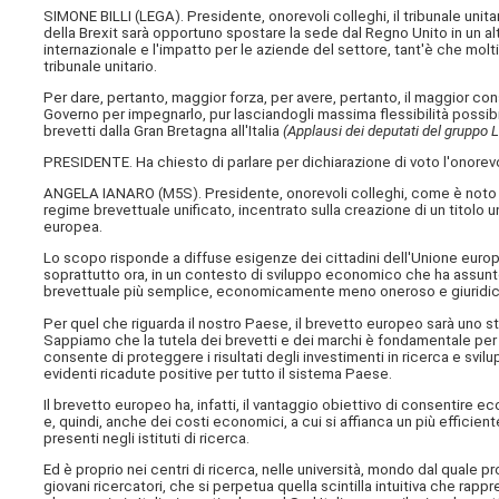
SIMONE BILLI (
LEGA
). Presidente, onorevoli colleghi, il tribunale uni
della Brexit sarà opportuno spostare la sede dal Regno Unito in un al
internazionale e l'impatto per le aziende del settore, tant'è che mo
tribunale unitario.
Per dare, pertanto, maggior forza, per avere, pertanto, il maggior 
Governo per impegnarlo, pur lasciandogli massima flessibilità possibil
brevetti dalla Gran Bretagna all'Italia
(Applausi dei deputati del gruppo 
PRESIDENTE. Ha chiesto di parlare per dichiarazione di voto l'onorevo
ANGELA IANARO (
M5S
). Presidente, onorevoli colleghi, come è noto
regime brevettuale unificato, incentrato sulla creazione di un titolo un
europea.
Lo scopo risponde a diffuse esigenze dei cittadini dell'Unione europea
soprattutto ora, in un contesto di sviluppo economico che ha assunto
brevettuale più semplice, economicamente meno oneroso e giuridi
Per quel che riguarda il nostro Paese, il brevetto europeo sarà uno st
Sappiamo che la tutela dei brevetti e dei marchi è fondamentale per l
consente di proteggere i risultati degli investimenti in ricerca e svilup
evidenti ricadute positive per tutto il sistema Paese.
Il brevetto europeo ha, infatti, il vantaggio obiettivo di consentire
e, quindi, anche dei costi economici, a cui si affianca un più effici
presenti negli istituti di ricerca.
Ed è proprio nei centri di ricerca, nelle università, mondo dal quale
giovani ricercatori, che si perpetua quella scintilla intuitiva che rappr