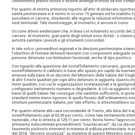
l'inserimento presso istituti o sezioni avvenga in modo da non compro
Per quanto di stretta attinenza rispetto all'atto di sindacato ispetti
sanità penitenziaria si è riunito lo scorso 15 gennaio ed ha stabilito 
suicidiario in carcere, chiedendo alle regioni le relazioni informative 
sedi territoriali. Tale monitoraggio, al momento, è ancora in corso.
Occorre altresì evidenziare che, in linea col richiamato accordo del 201
carcere. Al momento, gran parte degli istituti sono dotati - o stanno pe
autorità sanitarie i presidi e gli strumenti concordati.
In tale solco i provveditori regionali e le direzioni penitenziarie st
l'obiettivo di formare detenuti lavoranti con componenti adeguate se
persone detenute con limitazioni funzionali, anche di tipo psichico.
Con riguardo alla questione del sovraffollamento carcerario, giova p
sovraffollamento è calibrato in base allo spazio
pro capite
da riservar
emessa sulla base di un decreto del Ministero della Salute del 5 lugl
di altri 5 metri quadrati per ogni altro detenuto in aggiunta. Questo i
metri quadrati, con cui le organizzazioni sovranazionali e la giurispru
configurarsi trattamento inumano e degradante. A ciò va aggiunto che 
bassi di quelli italiani. Ne consegue che sarebbe sufficiente, in ipo
standard minimi meno rigoroso di quello fissato dall'ordinamento inte
strutture penitenziarie italiane, per tale effetto, si attesterebbero 
Per quanto attiene alla casa circondariale di Trento, alla data del 4 a
sovraffollamento pari al 65,39 per cento, come tale nettamente inferio
nazionale, che si attesta al 129,11 per cento. Resta fermo l'approcc
attraverso indiscriminati provvedimenti “svuotacarceri”, da cui disc
favorendo piuttosto interventi in materia di edilizia penitenziaria. In 
del 2018, “decreto sicurezza”, su iniziativa di questo Ministero sono 