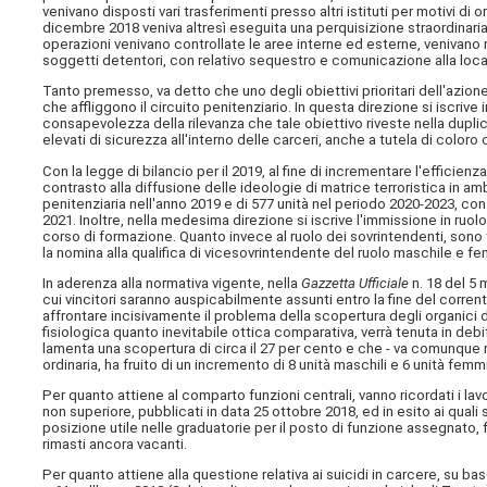
venivano disposti vari trasferimenti presso altri istituti per motivi di or
dicembre 2018 veniva altresì eseguita una perquisizione straordinaria in
operazioni venivano controllate le aree interne ed esterne, venivano r
soggetti detentori, con relativo sequestro e comunicazione alla loca
Tanto premesso, va detto che uno degli obiettivi prioritari dell'azione 
che affliggono il circuito penitenziario. In questa direzione si iscrive
consapevolezza della rilevanza che tale obiettivo riveste nella duplic
elevati di sicurezza all'interno delle carceri, anche a tutela di color
Con la legge di bilancio per il 2019, al fine di incrementare l'efficienz
contrasto alla diffusione delle ideologie di matrice terroristica in amb
penitenziaria nell'anno 2019 e di 577 unità nel periodo 2020-2023, con 
2021. Inoltre, nella medesima direzione si iscrive l'immissione in ruolo
corso di formazione. Quanto invece al ruolo dei sovrintendenti, sono 
la nomina alla qualifica di vicesovrintendente del ruolo maschile e f
In aderenza alla normativa vigente, nella
Gazzetta Ufficiale
n. 18 del 5
cui vincitori saranno auspicabilmente assunti entro la fine del corrente
affrontare incisivamente il problema della scopertura degli organici di P
fisiologica quanto inevitabile ottica comparativa, verrà tenuta in de
lamenta una scopertura di circa il 27 per cento e che - va comunque r
ordinaria, ha fruito di un incremento di 8 unità maschili e 6 unità femmin
Per quanto attiene al comparto funzioni centrali, vanno ricordati i lavor
non superiore, pubblicati in data 25 ottobre 2018, ed in esito ai quali s
posizione utile nelle graduatorie per il posto di funzione assegnato,
rimasti ancora vacanti.
Per quanto attiene alla questione relativa ai suicidi in carcere, su ba