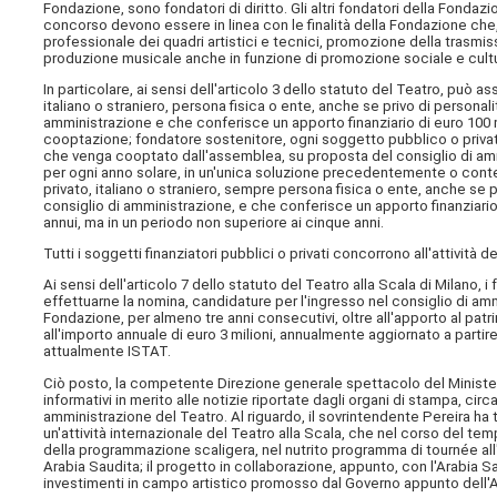
Fondazione, sono fondatori di diritto. Gli altri fondatori della Fondazi
concorso devono essere in linea con le finalità della Fondazione ch
professionale dei quadri artistici e tecnici, promozione della trasmissio
produzione musicale anche in funzione di promozione sociale e cultural
In particolare, ai sensi dell'articolo 3 dello statuto del Teatro, può a
italiano o straniero, persona fisica o ente, anche se privo di persona
amministrazione e che conferisce un apporto finanziario di euro 100
cooptazione; fondatore sostenitore, ogni soggetto pubblico o privato, 
che venga cooptato dall'assemblea, su proposta del consiglio di ammi
per ogni anno solare, in un'unica soluzione precedentemente o con
privato, italiano o straniero, sempre persona fisica o ente, anche se
consiglio di amministrazione, e che conferisce un apporto finanziario d
annui, ma in un periodo non superiore ai cinque anni.
Tutti i soggetti finanziatori pubblici o privati concorrono all'attività d
Ai sensi dell'articolo 7 dello statuto del Teatro alla Scala di Milan
effettuarne la nomina, candidature per l'ingresso nel consiglio di am
Fondazione, per almeno tre anni consecutivi, oltre all'apporto al patrim
all'importo annuale di euro 3 milioni, annualmente aggiornato a partir
attualmente ISTAT.
Ciò posto, la competente Direzione generale spettacolo del Minister
informativi in merito alle notizie riportate dagli organi di stampa, circ
amministrazione del Teatro. Al riguardo, il sovrintendente Pereira ha 
un'attività internazionale del Teatro alla Scala, che nel corso del t
della programmazione scaligera, nel nutrito programma di tournée all
Arabia Saudita; il progetto in collaborazione, appunto, con l'Arabia 
investimenti in campo artistico promosso dal Governo appunto dell'A