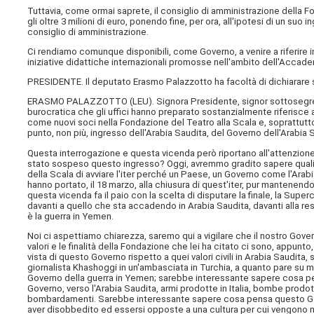
Tuttavia, come ormai saprete, il consiglio di amministrazione della Fo
gli oltre 3 milioni di euro, ponendo fine, per ora, all'ipotesi di un suo
consiglio di amministrazione.
Ci rendiamo comunque disponibili, come Governo, a venire a riferire in
iniziative didattiche internazionali promosse nell'ambito dell'Accadem
PRESIDENTE. Il deputato Erasmo Palazzotto ha facoltà di dichiarare se
ERASMO PALAZZOTTO (
LEU
). Signora Presidente, signor sottosegre
burocratica che gli uffici hanno preparato sostanzialmente riferisce a
come nuovi soci nella Fondazione del Teatro alla Scala e, soprattutto,
punto, non più, ingresso dell'Arabia Saudita, del Governo dell'Arabia 
Questa interrogazione e questa vicenda però riportano all'attenzione 
stato sospeso questo ingresso? Oggi, avremmo gradito sapere quali 
della Scala di avviare l'iter perché un Paese, un Governo come l'Ara
hanno portato, il 18 marzo, alla chiusura di quest'iter, pur mantene
questa vicenda fa il paio con la scelta di disputare la finale, la Super
davanti a quello che sta accadendo in Arabia Saudita, davanti alla r
è la guerra in Yemen.
Noi ci aspettiamo chiarezza, saremo qui a vigilare che il nostro Govern
valori e le finalità della Fondazione che lei ha citato ci sono, appunto, 
vista di questo Governo rispetto a quei valori civili in Arabia Saudi
giornalista Khashoggi in un'ambasciata in Turchia, a quanto pare su
Governo della guerra in Yemen; sarebbe interessante sapere cosa pen
Governo, verso l'Arabia Saudita, armi prodotte in Italia, bombe prodott
bombardamenti. Sarebbe interessante sapere cosa pensa questo Gover
aver disobbedito ed essersi opposte a una cultura per cui vengono 