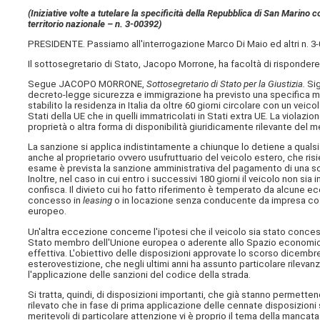
(Iniziative volte a tutelare la specificità della Repubblica di San Marino c
territorio nazionale – n. 3-00392)
PRESIDENTE. Passiamo all'interrogazione Marco Di Maio ed altri n. 3
Il sottosegretario di Stato, Jacopo Morrone, ha facoltà di rispondere
Segue JACOPO MORRONE,
Sottosegretario di Stato per la Giustizia.
Sig
decreto-legge sicurezza e immigrazione ha previsto una specifica modif
stabilito la residenza in Italia da oltre 60 giorni circolare con un veico
Stati della UE che in quelli immatricolati in Stati extra UE. La violazi
proprietà o altra forma di disponibilità giuridicamente rilevante del 
La sanzione si applica indistintamente a chiunque lo detiene a qualsi
anche al proprietario ovvero usufruttuario del veicolo estero, che risied
esame è prevista la sanzione amministrativa del pagamento di una so
Inoltre, nel caso in cui entro i successivi 180 giorni il veicolo non sia i
confisca. Il divieto cui ho fatto riferimento è temperato da alcune ecc
concesso in
leasing
o in locazione senza conducente da impresa cos
europeo.
Un'altra eccezione concerne l'ipotesi che il veicolo sia stato conces
Stato membro dell'Unione europea o aderente allo Spazio economico 
effettiva. L'obiettivo delle disposizioni approvate lo scorso dicemb
esterovestizione, che negli ultimi anni ha assunto particolare rilevanza 
l'applicazione delle sanzioni del codice della strada.
Si tratta, quindi, di disposizioni importanti, che già stanno permettend
rilevato che in fase di prima applicazione delle cennate disposizioni
meritevoli di particolare attenzione vi è proprio il tema della mancata