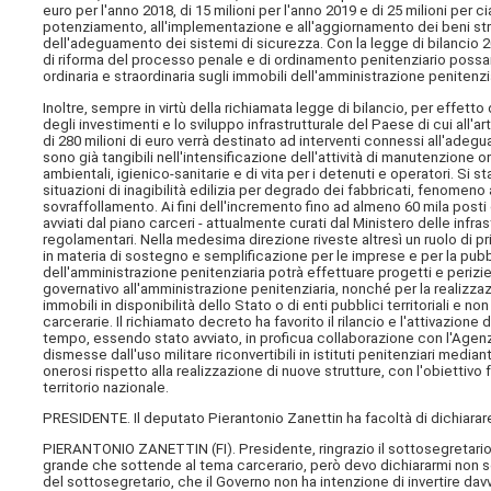
euro per l'anno 2018, di 15 milioni per l'anno 2019 e di 25 milioni per 
potenziamento, all'implementazione e all'aggiornamento dei beni strum
dell'adeguamento dei sistemi di sicurezza. Con la legge di bilancio 20
di riforma del processo penale e di ordinamento penitenziario possan
ordinaria e straordinaria sugli immobili dell'amministrazione penitenzia
Inoltre, sempre in virtù della richiamata legge di bilancio, per effetto
degli investimenti e lo sviluppo infrastrutturale del Paese di cui all'a
di 280 milioni di euro verrà destinato ad interventi connessi all'adeg
sono già tangibili nell'intensificazione dell'attività di manutenzione o
ambientali, igienico-sanitarie e di vita per i detenuti e operatori. Si st
situazioni di inagibilità edilizia per degrado dei fabbricati, fenomen
sovraffollamento. Ai fini dell'incremento fino ad almeno 60 mila post
avviati dal piano carceri - attualmente curati dal Ministero delle infrast
regolamentari. Nella medesima direzione riveste altresì un ruolo di p
in materia di sostegno e semplificazione per le imprese e per la pubbl
dell'amministrazione penitenziaria potrà effettuare progetti e perizie
governativo all'amministrazione penitenziaria, nonché per la realizza
immobili in disponibilità dello Stato o di enti pubblici territoriali e non 
carcerarie. Il richiamato decreto ha favorito il rilancio e l'attivazio
tempo, essendo stato avviato, in proficua collaborazione con l'Agenzi
dismesse dall'uso militare riconvertibili in istituti penitenziari med
onerosi rispetto alla realizzazione di nuove strutture, con l'obiettivo 
territorio nazionale.
PRESIDENTE. Il deputato Pierantonio Zanettin ha facoltà di dichiarare 
PIERANTONIO ZANETTIN (
FI
). Presidente, ringrazio il sottosegretar
grande che sottende al tema carcerario, però devo dichiararmi non so
del sottosegretario, che il Governo non ha intenzione di invertire dav