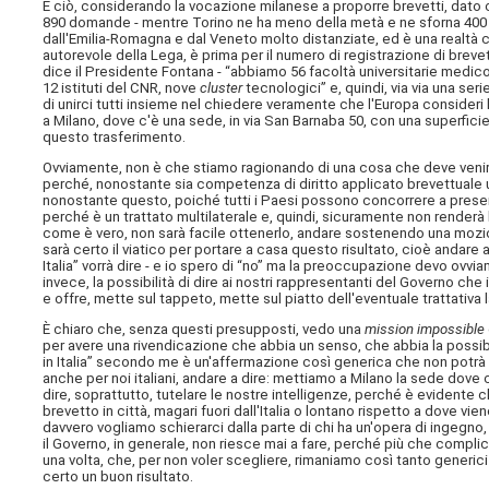
E ciò, considerando la vocazione milanese a proporre brevetti, dato c
890 domande - mentre Torino ne ha meno della metà e ne sforna 400 all
dall'Emilia-Romagna e dal Veneto molto distanziate, ed è una realtà
autorevole della Lega, è prima per il numero di registrazione di breve
dice il Presidente Fontana - “abbiamo 56 facoltà universitarie medico-
12 istituti del CNR, nove
cluster
tecnologici” e, quindi, via via una ser
di unirci tutti insieme nel chiedere veramente che l'Europa consideri 
a Milano, dove c'è una sede, in via San Barnaba 50, con una superfici
questo trasferimento.
Ovviamente, non è che stiamo ragionando di una cosa che deve venirc
perché, nonostante sia competenza di diritto applicato brevettuale
nonostante questo, poiché tutti i Paesi possono concorrere a presen
perché è un trattato multilaterale e, quindi, sicuramente non renderà l
come è vero, non sarà facile ottenerlo, andare sostenendo una mozi
sarà certo il viatico per portare a casa questo risultato, cioè andare 
Italia” vorrà dire - e io spero di “no” ma la preoccupazione devo ovv
invece, la possibilità di dire ai nostri rappresentanti del Governo che 
e offre, mette sul tappeto, mette sul piatto dell'eventuale trattativa l
È chiaro che, senza questi presupposti, vedo una
mission impossible
per avere una rivendicazione che abbia un senso, che abbia la possib
in Italia” secondo me è un'affermazione così generica che non potr
anche per noi italiani, andare a dire: mettiamo a Milano la sede dove c'
dire, soprattutto, tutelare le nostre intelligenze, perché è evidente c
brevetto in città, magari fuori dall'Italia o lontano rispetto a dove v
davvero vogliamo schierarci dalla parte di chi ha un'opera di ingegno,
il Governo, in generale, non riesce mai a fare, perché più che complic
una volta, che, per non voler scegliere, rimaniamo così tanto generic
certo un buon risultato.