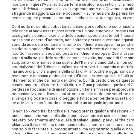
ricercare in quest'Aula, su alcuni temi e su alcune questioni, una me
ormai di
default
- quando si alza il rappresentante del Governo non a
stragrande maggioranza delle occasioni - sulle mozioni dà parere fav
senza neppure provare a ricercare, anche in un voto negativo, un voto
Qui il nodo mi sembra abbastanza chiaro, per quello che sono riuscito
relazione ai nuovi assetti
post
Brexit tra Unione europea e Regno Unito,
assegnata a Londra, cioè una delle sezioni specializzate del Tribuna
possa non essere d'accordo, non soltanto per una questione squisita
sono da ricercare sempre all'interno dell'Unione europea, ma perché 
sia del suo ruolo nella ricerca, nel numero di brevetti che ogni anno v
ricordo - ci vede al secondo posto nell'Unione europea. Quindi ci son
arresti sulla soglia della scelta, ancora una volta, incapace di fare si
scappato - che non solo sia quella dell'Italia una candidatura, non s
specializzata del Tribunale unificato dei brevetti in materia di meta
ma ancor di più lo sia quella della città di Milano, che è oggi, non d
ovviamente nessuna critica al resto d'Italia - da sempre la città più 
riferimento anche dal resto dell'Unione. Quindi, credo che, da questo 
assolutamente più corrette, più dirette. È una posizione, quella del 
perdesse l'occasione di una mozione unitaria e finisse per approvare 
comunicativo, con discussioni attorno poi alla sede che verrebbe candi
si venga a giocare in casa, o peggio si finisca per perdere questa, che
né di Milano – però, credo che sarebbe un segnale importante.
Io non so - vedo tra i banchi della maggioranza qualche riflessione -;
buon senso, che vada nella direzione ovviamente di unire, insieme all
brevetti, ovviamente anche quella di Milano. Quindi, per quel che c
chiarezza Italia e Milano come candidatura, mentre crediamo che quell
non solo di far sintesi al proprio interno, ma soprattutto quella di no
l'Unione Europea si dimostri un'unità delle forze politiche, delle istit