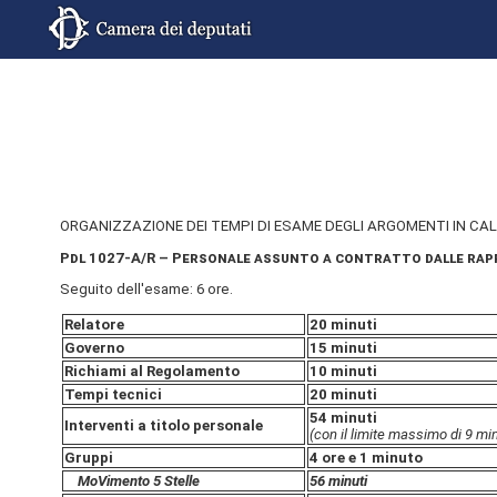
ORGANIZZAZIONE DEI TEMPI DI ESAME DEGLI ARGOMENTI IN CA
Pdl 1027-A/R – Personale assunto a contratto dalle rappre
Seguito dell'esame: 6 ore.
Relatore
20 minuti
Governo
15 minuti
Richiami al Regolamento
10 minuti
Tempi tecnici
20 minuti
54 minuti
Interventi a titolo personale
(con il limite massimo di 9 min
Gruppi
4 ore e 1 minuto
MoVimento 5 Stelle
56 minuti