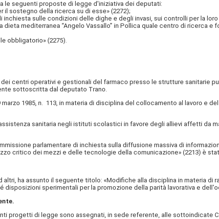
e seguenti proposte di legge d'iniziativa dei deputati:
l sostegno della ricerca su di esse» (2272);
ta sulle condizioni delle dighe e degli invasi, sui controlli per la loro si
eta mediterranea “Angelo Vassallo” in Pollica quale centro di ricerca e 
e obbligatorio» (2275).
i centri operativi e gestionali del farmaco presso le strutture sanitarie pu
ente sottoscritta dal deputato Trano.
zo 1985, n. 113, in materia di disciplina del collocamento al lavoro e del r
istenza sanitaria negli istituti scolastici in favore degli allievi affetti d
issione parlamentare di inchiesta sulla diffusione massiva di informazioni 
utilizzo critico dei mezzi e delle tecnologie della comunicazione» (2213) è 
tri, ha assunto il seguente titolo: «Modifiche alla disciplina in materia di ra
é disposizioni sperimentali per la promozione della parità lavorativa e dell
ente.
 progetti di legge sono assegnati, in sede referente, alle sottoindicate