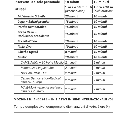
Interventi a titolo personale
10 minuti
10 minuti
1 ora e 50 minuti
1 ora e 20 m
Gruppi
(discussione)
(dichiarazioni
MoVimento 5 Stelle
23 minuti
10 minuti
Lega – Salvini premier
18 minuti
10 minuti
Partito Democratico
16 minuti
10 minuti
Forza Italia –
15 minuti
10 minuti
Berlusconi presidente
Fratelli d'Italia
10 minuti
10 minuti
Italia Viva
10 minuti
10 minuti
Liberi e Uguali
8 minuti
10 minuti
Misto:
10 minuti
10 minuti
CAMBIAMO! – 10 Volte Meglio
2 minuti
2 minuti
Minoranze Linguistiche
2 minuti
2 minuti
Noi Con l'Italia-USEI
2 minuti
2 minuti
Centro Democratico-Radicali
2 minuti
2 minuti
Italiani-+Europa
MAIE-Movimento Associativo
2 minuti
2 minuti
Italiani all'Estero
Mozione n. 1-00248 – Iniziative in sede internazionale vo
Tempo complessivo, comprese le dichiarazioni di voto: 6 ore (*).