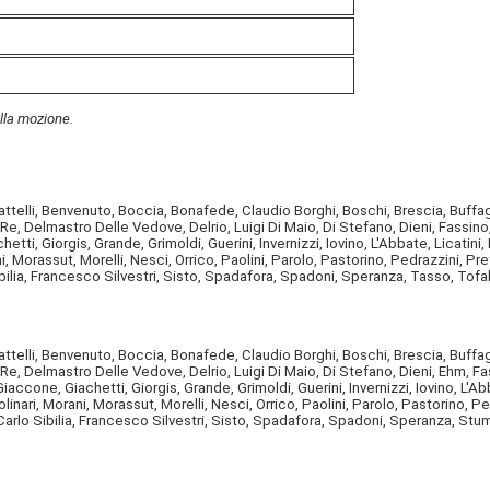
ella mozione.
telli, Benvenuto, Boccia, Bonafede, Claudio Borghi, Boschi, Brescia, Buffagni, 
Re, Delmastro Delle Vedove, Delrio, Luigi Di Maio, Di Stefano, Dieni, Fassino
etti, Giorgis, Grande, Grimoldi, Guerini, Invernizzi, Iovino, L'Abbate, Licatini,
, Morassut, Morelli, Nesci, Orrico, Paolini, Parolo, Pastorino, Pedrazzini, P
ilia, Francesco Silvestri, Sisto, Spadafora, Spadoni, Speranza, Tasso, Tofalo, 
telli, Benvenuto, Boccia, Bonafede, Claudio Borghi, Boschi, Brescia, Buffagni, 
Re, Delmastro Delle Vedove, Delrio, Luigi Di Maio, Di Stefano, Dieni, Ehm, Fa
iaccone, Giachetti, Giorgis, Grande, Grimoldi, Guerini, Invernizzi, Iovino, L'Abb
nari, Morani, Morassut, Morelli, Nesci, Orrico, Paolini, Parolo, Pastorino, P
rlo Sibilia, Francesco Silvestri, Sisto, Spadafora, Spadoni, Speranza, Stumpo