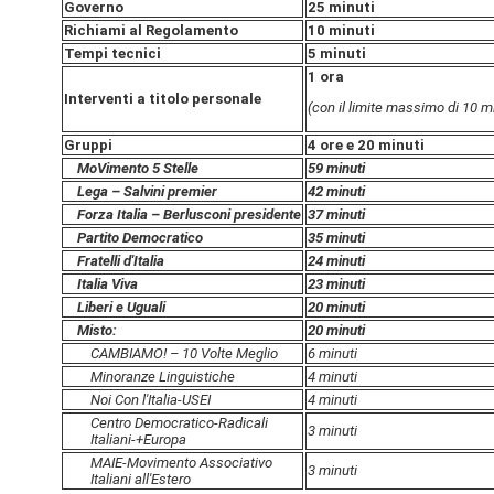
Governo
25 minuti
Richiami al Regolamento
10 minuti
Tempi tecnici
5 minuti
1 ora
Interventi a titolo personale
(con il limite massimo di 10 mi
Gruppi
4 ore e 20 minuti
MoVimento 5 Stelle
59 minuti
Lega – Salvini premier
42 minuti
Forza Italia – Berlusconi presidente
37 minuti
Partito Democratico
35 minuti
Fratelli d'Italia
24 minuti
Italia Viva
23 minuti
Liberi e Uguali
20 minuti
Misto:
20 minuti
CAMBIAMO! – 10 Volte Meglio
6 minuti
Minoranze Linguistiche
4 minuti
Noi Con l'Italia-USEI
4 minuti
Centro Democratico-Radicali
3 minuti
Italiani-+Europa
MAIE-Movimento Associativo
3 minuti
Italiani all'Estero