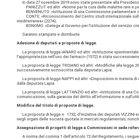
In data 27 novembre 2019 sono state presentate alla Presidenza l
PANIZZUT ed altri: «Norme per la cura delle malattie rare e per i
BENVENUTO: «Istituzione di una Commissione parlamentare di inchies
CONTE: «Riconoscimento del Centro studi internazionale sulla di
mediterranea» (2274);
BONOMO: «Delega al Governo per l'istituzione del servizio civil
Saranno stampate e distribuite.
Adesione di deputati a proposte di legge.
La proposta di legge IANARO ed altri: «Istituzione sperimentale de
l'appropriatezza nell'uso dei farmaci» (1572) è stata successivam
La proposta di legge TROIANO ed altri: «Modifiche alla legge 29 mar
successivamente sottoscritta dalla deputata Lapia.
La proposta di legge NAPPI ed altri: «Disposizioni in materia di ass
dalla deputata Lapia.
La proposta di legge LATTANZIO ed altri: «Istituzione di una Comm
comunicazione, sulla garanzia del diritto all'informazione e sull'
Modifica del titolo di proposte di legge.
La proposta di legge n. 1732, d'iniziativa dei deputati VIZZINI ed al
negli organi delle società quotate in mercati regolamentati, nonch
Assegnazione di progetti di legge a Commissioni in sede refer
A norma del comma 1 dell'articolo 72 del Regolamento, i seguenti