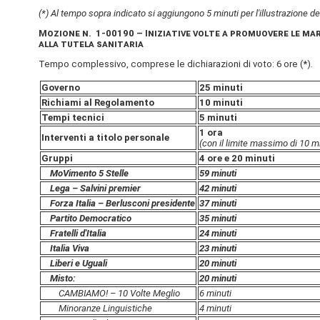
(*) Al tempo sopra indicato si aggiungono 5 minuti per l'illustrazione d
Mozione n. 1-00190 – Iniziative volte a promuovere le mara
alla tutela sanitaria
Tempo complessivo, comprese le dichiarazioni di voto: 6 ore (*).
Governo
25 minuti
Richiami al Regolamento
10 minuti
Tempi tecnici
5 minuti
1 ora
Interventi a titolo personale
(con il limite massimo di 10 mi
Gruppi
4 ore e 20 minuti
MoVimento 5 Stelle
59 minuti
Lega – Salvini premier
42 minuti
Forza Italia – Berlusconi presidente
37 minuti
Partito Democratico
35 minuti
Fratelli d'Italia
24 minuti
Italia Viva
23 minuti
Liberi e Uguali
20 minuti
Misto:
20 minuti
CAMBIAMO! – 10 Volte Meglio
6 minuti
Minoranze Linguistiche
4 minuti