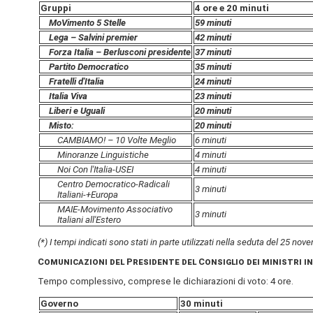
Gruppi
4 ore e 20 minuti
MoVimento 5 Stelle
59 minuti
Lega – Salvini premier
42 minuti
Forza Italia – Berlusconi presidente
37 minuti
Partito Democratico
35 minuti
Fratelli d'Italia
24 minuti
Italia Viva
23 minuti
Liberi e Uguali
20 minuti
Misto:
20 minuti
CAMBIAMO! – 10 Volte Meglio
6 minuti
Minoranze Linguistiche
4 minuti
Noi Con l'Italia-USEI
4 minuti
Centro Democratico-Radicali
3 minuti
Italiani-+Europa
MAIE-Movimento Associativo
3 minuti
Italiani all'Estero
(*) I tempi indicati sono stati in parte utilizzati nella seduta del 25 no
Comunicazioni del Presidente del Consiglio dei ministri in
Tempo complessivo, comprese le dichiarazioni di voto: 4 ore.
Governo
30 minuti