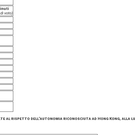
inuti
 di voto)
lte al rispetto dell'autonomia riconosciuta ad Hong Kong, alla lu