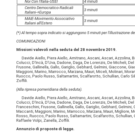
Noi Con l'Italia-USEI
4 minuti
Centro Democratico-Radicali
3 minuti
Italiani-+Europa
MAIE-Movimento Associativo
3 minuti
Italiani all'Estero
(*) Al tempo sopra indicato si aggiungono 5 minuti per l'illustrazione d
COMUNICAZIONI
Missioni valevoli nella seduta del 28 novembre 2019.
Davide Aiello, Piera Aiello, Amitrano, Ascani, Ascari, Azzolina, Bat
Colucci, D'Incà, D'Uva, Dadone, Daga, De Lorenzis, De Micheli, Del 
Frusone, Gallinella, Gallo, Gariglio, Gebhard, Gelmini, Giaccone, Giach
Maggioni, Marino, Marrocco, Marzana, Mauri, Miceli, Molinari, Morani
Ruocco, Paolo Russo, Saltamartini, Scalfarotto, Schullian, Carlo Sib
Zoffili.
(Alla ripresa pomeridiana della seduta).
Davide Aiello, Piera Aiello, Amitrano, Ascani, Ascari, Azzolina, Bat
Colucci, D'Incà, D'Uva, Dadone, Daga, De Lorenzis, De Micheli, Del 
Franceschini, Frusone, Gallinella, Gallo, Gariglio, Gebhard, Gelmini, G
Maccanti, Maggioni, Marino, Marrocco, Marzana, Mauri, Migliore, Moli
Rosso, Ruocco, Paolo Russo, Saltamartini, Scalfarotto, Schullian, Ca
Raffaele Volpi, Zanella, Zoffili.
Annunzio di proposte di legge.