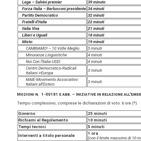
Lega – Salvini premier
39 minuto
Forza Italia – Berlusconi presidente
34 minuti
Partito Democratico
32 minuti
Fratelli d'Italia
22 minuti
Italia Viva
21 minuti
Liberi e Uguali
18 minuti
Misto:
19 minuti
CAMBIAMO! – 10 Volte Meglio
5 minuti
Minoranze Linguistiche
4 minuti
Noi Con l'Italia-USEI
4 minuti
Centro Democratico-Radicali
3 minuti
Italiani-+Europa
MAIE-Movimento Associativo
3 minuti
Italiani all'Estero
Mozioni n. 1-00181 e abb. – Iniziative in relazione all'em
Tempo complessivo, comprese le dichiarazioni di voto: 6 ore (*).
Governo
25 minuti
Richiami al Regolamento
10 minuti
Tempi tecnici
5 minuti
1 ora
Interventi a titolo personale
(con il limite massimo di 10 mi