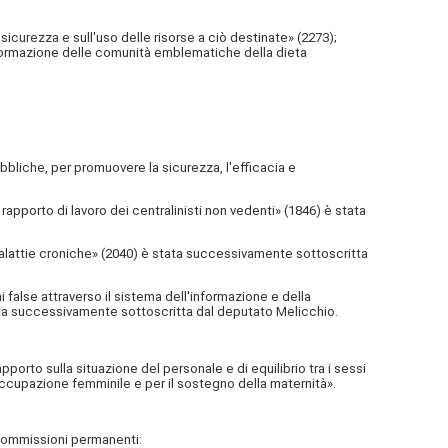
curezza e sull'uso delle risorse a ciò destinate» (2273);
formazione delle comunità emblematiche della dieta
bbliche, per promuovere la sicurezza, l'efficacia e
apporto di lavoro dei centralinisti non vedenti» (1846) è stata
a malattie croniche» (2040) è stata successivamente sottoscritta
false attraverso il sistema dell'informazione e della
stata successivamente sottoscritta dal deputato Melicchio.
pporto sulla situazione del personale e di equilibrio tra i sessi
'occupazione femminile e per il sostegno della maternità».
 Commissioni permanenti: