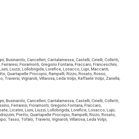
Businarolo, Cancelleri, Cantalamessa, Castelli, Cirielli, Colletti,
, Ferraresi, Fioramonti, Gregorio Fontana, Fraccaro, Franceschini,
 Liuni, Liuzzi, Lollobrigida, Lorefice, Losacco, Lupi, Maccanti,
retto, Quartapelle Procopio, Rampelli, Rizzo, Rosato, Rosso,
Traversi, Vignaroli, Villarosa, Leda Volpi, Raffaele Volpi, Zanella,
Businarolo, Cancelleri, Cantalamessa, Castelli, Cirielli, Colletti,
ssino, Ferraresi, Fioramonti, Gregorio Fontana, Fraccaro,
ate, Licatini, Liuni, Liuzzi, Lollobrigida, Lorefice, Losacco, Lupi,
edrazzini, Pretto, Quartapelle Procopio, Rampelli, Rizzo, Rosato,
, Tasso, Tofalo, Traversi, Vignaroli, Villarosa, Leda Volpi,