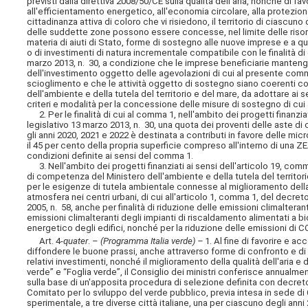
previsti dalla direttiva 2008/50/CE sulla qualità dell'aria, nonché di fa
all'efficientamento energetico, all'economia circolare, alla protezione
cittadinanza attiva di coloro che vi risiedono, il territorio di ciasc
delle suddette zone possono essere concesse, nel limite delle risorse
materia di aiuti di Stato, forme di sostegno alle nuove imprese e a q
o di investimenti di natura incrementale compatibile con le finalità di
marzo 2013, n. 30, a condizione che le imprese beneficiarie manteng
dell'investimento oggetto delle agevolazioni di cui al presente comm
scioglimento e che le attività oggetto di sostegno siano coerenti con 
dell'ambiente e della tutela del territorio e del mare, da adottare ai 
criteri e modalità per la concessione delle misure di sostegno di cui 
2. Per le finalità di cui al comma 1, nell'ambito dei progetti finanzia
legislativo 13 marzo 2013, n. 30, una quota dei proventi delle aste di
gli anni 2020, 2021 e 2022 è destinata a contributi in favore delle m
il 45 per cento della propria superficie compreso all'interno di una
condizioni definite ai sensi del comma 1.
3. Nell'ambito dei progetti finanziati ai sensi dell'articolo 19, comm
di competenza del Ministero dell'ambiente e della tutela del territori
per le esigenze di tutela ambientale connesse al miglioramento della qu
atmosfera nei centri urbani, di cui all'articolo 1, comma 1, del decret
2005, n. 58, anche per finalità di riduzione delle emissioni climaltera
emissioni climalteranti degli impianti di riscaldamento alimentati a 
energetico degli edifici, nonché per la riduzione delle emissioni di C
Art. 4-
quater
. –
(Programma Italia verde) –
1. Al fine di favorire e ac
diffondere le buone prassi, anche attraverso forme di confronto e di c
relativi investimenti, nonché il miglioramento della qualità dell'aria 
verde” e “Foglia verde”, il Consiglio dei ministri conferisce annualmente
sulla base di un'apposita procedura di selezione definita con decreto d
Comitato per lo sviluppo del verde pubblico, previa intesa in sede di Con
sperimentale, a tre diverse città italiane, una per ciascuno degli anni