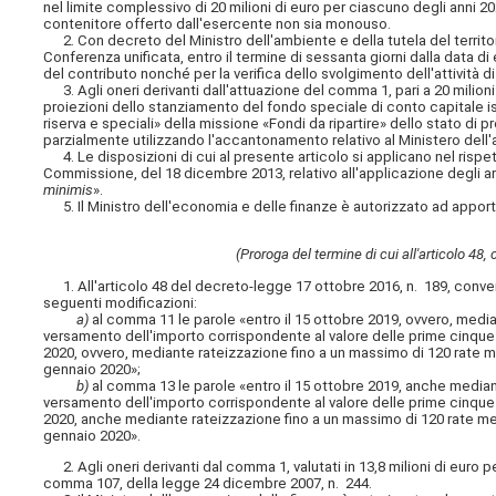
nel limite complessivo di 20 milioni di euro per ciascuno degli anni 2
contenitore offerto dall'esercente non sia monouso.
2. Con decreto del Ministro dell'ambiente e della tutela del territor
Conferenza unificata, entro il termine di sessanta giorni dalla data d
del contributo nonché per la verifica dello svolgimento dell'attività d
3. Agli oneri derivanti dall'attuazione del comma 1, pari a 20 milion
proiezioni dello stanziamento del fondo speciale di conto capitale isc
riserva e speciali» della missione «Fondi da ripartire» dello stato di 
parzialmente utilizzando l'accantonamento relativo al Ministero dell'a
4. Le disposizioni di cui al presente articolo si applicano nel rispet
Commissione, del 18 dicembre 2013, relativo all'applicazione degli art
minimis
».
5. Il Ministro dell'economia e delle finanze è autorizzato ad apportar
(Proroga del termine di cui all'articolo 48
1. All'articolo 48 del decreto-legge 17 ottobre 2016, n. 189, conver
seguenti modificazioni:
a)
al comma 11 le parole «entro il 15 ottobre 2019, ovvero, median
versamento dell'importo corrispondente al valore delle prime cinque r
2020, ovvero, mediante rateizzazione fino a un massimo di 120 rate men
gennaio 2020»;
b)
al comma 13 le parole «entro il 15 ottobre 2019, anche mediant
versamento dell'importo corrispondente al valore delle prime cinque r
2020, anche mediante rateizzazione fino a un massimo di 120 rate mensi
gennaio 2020».
2. Agli oneri derivanti dal comma 1, valutati in 13,8 milioni di euro pe
comma 107, della legge 24 dicembre 2007, n. 244.