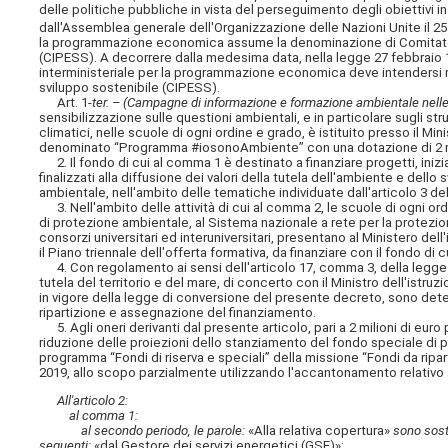
delle politiche pubbliche in vista del perseguimento degli obiettivi in
dall'Assemblea generale dell'Organizzazione delle Nazioni Unite il 2
la programmazione economica assume la denominazione di Comitato i
(CIPESS). A decorrere dalla medesima data, nella legge 27 febbraio 1
interministeriale per la programmazione economica deve intendersi r
sviluppo sostenibile (CIPESS).
Art. 1-
ter. – (Campagne di informazione e formazione ambientale nell
sensibilizzazione sulle questioni ambientali, e in particolare sugli s
climatici, nelle scuole di ogni ordine e grado, è istituito presso il Mi
denominato “Programma #iosonoAmbiente” con una dotazione di 2 mili
2. Il fondo di cui al comma 1 è destinato a finanziare progetti, inizi
finalizzati alla diffusione dei valori della tutela dell'ambiente e del
ambientale, nell'ambito delle tematiche individuate dall'articolo 3 d
3. Nell'ambito delle attività di cui al comma 2, le scuole di ogni o
di protezione ambientale, al Sistema nazionale a rete per la protezione 
consorzi universitari ed interuniversitari, presentano al Ministero dell
il Piano triennale dell'offerta formativa, da finanziare con il fondo di 
4. Con regolamento ai sensi dell'articolo 17, comma 3, della legge 
tutela del territorio e del mare, di concerto con il Ministro dell'istruz
in vigore della legge di conversione del presente decreto, sono deter
ripartizione e assegnazione del finanziamento.
5. Agli oneri derivanti dal presente articolo, pari a 2 milioni di eu
riduzione delle proiezioni dello stanziamento del fondo speciale di par
programma “Fondi di riserva e speciali” della missione “Fondi da ripar
2019, allo scopo parzialmente utilizzando l'accantonamento relativo al
All'articolo 2:
al comma 1:
al secondo periodo, le parole:
«Alla relativa copertura»
sono sosti
seguenti:
«dal Gestore dei servizi energetici (GSE)»;