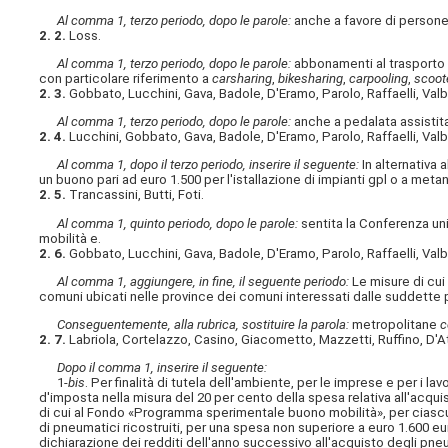
Al comma 1, terzo periodo, dopo le parole:
anche a favore di persone
2. 2.
Loss.
Al comma 1, terzo periodo, dopo le parole:
abbonamenti al trasporto 
con particolare riferimento a
carsharing
,
bikesharing
,
carpooling
,
scoot
2. 3.
Gobbato, Lucchini, Gava, Badole, D'Eramo, Parolo, Raffaelli, Val
Al comma 1, terzo periodo, dopo le parole:
anche a pedalata assistit
2. 4.
Lucchini, Gobbato, Gava, Badole, D'Eramo, Parolo, Raffaelli, Val
Al comma 1, dopo il terzo periodo, inserire il seguente:
In alternativa 
un buono pari ad euro 1.500 per l'istallazione di impianti gpl o a meta
2. 5.
Trancassini, Butti, Foti.
Al comma 1, quinto periodo, dopo le parole:
sentita la Conferenza uni
mobilità e.
2. 6.
Gobbato, Lucchini, Gava, Badole, D'Eramo, Parolo, Raffaelli, Val
Al comma 1, aggiungere, in fine, il seguente periodo:
Le misure di cui
comuni ubicati nelle province dei comuni interessati dalle suddette p
Conseguentemente, alla rubrica, sostituire la parola:
metropolitane
c
2. 7.
Labriola, Cortelazzo, Casino, Giacometto, Mazzetti, Ruffino, D'Att
Dopo il comma 1, inserire il seguente:
1-
bis
. Per finalità di tutela dell'ambiente, per le imprese e per i l
d'imposta nella misura del 20 per cento della spesa relativa all'acquisto
di cui al Fondo «Programma sperimentale buono mobilità», per ciascun
di pneumatici ricostruiti, per una spesa non superiore a euro 1.600 eu
dichiarazione dei redditi dell'anno successivo all'acquisto degli pne