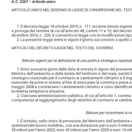
A.C. 2267 – Articolo unico
ARTICOLO UNICO NEL DISEGNO DI LEGGE DI CONVERSIONE NEL T
1. Il decreto-legge 14 ottobre 2019, n. 111, recante misure urgenti per
e proroga del termine di cui all'articolo 48, commi 11 e 13, del decre
dicembre 2016, n. 229, è convertito in legge con le modificazioni ripo
2. La presente legge entra in vigore il giorno successivo a quello 
ARTICOLI DEL DECRETO-LEGGE NEL TESTO DEL GOVERNO
(Misure urgenti per la definizione di una politica strategica nazional
1. Entro sessanta giorni dalla data di entrata in vigore del present
Ministro dell'ambiente e della tutela del territorio e del mare, sentiti i
strategico nazionale per il contrasto ai cambiamenti climatici e il mi
nazionale da porre in essere al fine di assicurare la corretta e piena
maggio 2008 e contrastare i cambiamenti climatici e sono identificat
la relativa tempistica attuativa.
2. Ciascuna amministrazione pubblica, di cui all'articolo 1, comma 2,
competenza al raggiungimento degli obiettivi di contrasto ai cambiame
(Misure per incentivare la m
1. È istituito, nello stato di previsione del Ministero dell'ambiente
sperimentale buono mobilità», con una dotazione pari a euro 5 milioni p
55 milioni per l'anno 2022, euro 45 milioni per l'anno 2023 e euro 10 mil