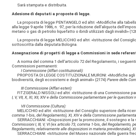
Sarà stampata e distribuita.
Adesione di deputati a proposte di legge.
La proposta di legge PENTANGELO ed altri: «Modifiche alla tabella A
alla legge 9 aprile 1986, n. 97, per la riduzione dell'aliquota dell'imp
metano o gas di petrolio liquefatto o ibridi utilizzati dagli invalidi»
La proposta di legge MELICCHIO ed altri: «Istituzione del Consiglio
sottoscritta dalla deputata Bologna.
Assegnazione di progetti di legge a Commissioni in sede referen
A norma del comma 1 dell'articolo 72 del Regolamento, i seguenti p
Commissioni permanenti:
I Commissione (Affari costituzionali):
PROPOSTA DI LEGGE COSTITUZIONALE MURONI: «Modifiche agli articoli
biodiversità, degli ecosistemi e degli animali» (2174)
Parere delle Comm
III Commissione (Affari esteri):
FITZGERALD NISSOLI ed altri: «Istituzione di una Commissione parlam
I, V, VII, X, XI, XII, XIV e della Commissione parlamentare per le questioni r
VII Commissione (Cultura):
MELICCHIO ed altri: «Istituzione del Consiglio superiore della ricer
comma 1-
bis,
del Regolamento), XI, XIV e della Commissione parlamentare
SERRACCHIANI: «Disposizioni per la promozione, il sostegno e la val
Commissioni I, III, V, VI (
ex
articolo 73, comma 1-
bis,
del Regolamento, per 
Regolamento, relativamente alle disposizioni in materia previdenziale), X
SERRACCHIANI: «Istituzione del Museo nazionale della guerra fre