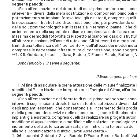
seguenti periodi:
«Fino all'emanazione del decreto di cui al primo periodo non sono cons
interventi – diversi dalla mera sostituzione di componenti principali –
potenziamento su impianti fotovoltaici già esistenti, compresi quelli 
le necessarie infrastrutture di connessione, che, pur prevedendo un 
delle soluzioni tecnologiche utilizzate sia in termini di pannelli che 
un incremento della superficie radiante complessiva e dell'area occupa
massima dei moduli fotovoltaici Rispetto al piano nel caso di struttu
all'altezza massima dell'asse di rotazione. Gli interventi di mera so
limiti di una tolleranza dell'1 per cento –, dell'altezza dei moduli inst
comprese le necessarie infrastrutture di connessione, sono soggetti 
**1. 05.
Gobbato, Lucchini, Gava, Badole, D'Eramo, Parolo, Raffaelli, 
Dopo l'articolo 1, inserire il seguente:
(Misure urgenti per la pr
1. Al fine di assicurare la piena attuazione delle misure finalizzate s
stabiliti dal Piano Nazionale Integrato per l'Energia e il Clima, all'art
seguenti periodi:
«Fino all'emanazione del decreto di cui al primo periodo non sono cons
interventi sugli impianti idroelettrici esistenti o autorizzati, divers
degli impianti esistenti, che consentono sia l'incremento della produz
e della gestione dei servizi e delle risorse locali, come il rifacimento
impianti già esistenti, compresi quelli da realizzare su progetti autor
modifiche al
layout
impianto o modifiche alle soluzioni tecnologiche ut
incremento della potenza autorizzata, nei limiti di una tolleranza de
alla sola Comunicazione di Inizio Lavori Asseverata.».
1. 06.
Lucchini, Gobbato, Gava, Badole, D'Eramo, Parolo, Raffaelli, Va