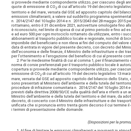
si provvede mediante corrispondente utilizzo, per ciascuno degli anni
quote di emissione di CO
di cui all'articolo 19 del decreto legislati
2
territorio e del mare, versata dal GSE ad apposito capitolo del bilancio
emissioni climalteranti, a valere sul suddetto programma sperimentale
n. 2014/2147 del 10 luglio 2014 e n. 2015/2043 del 28 maggio 2015 per 
rottamano, entro il 31 dicembre 2021, autovetture omologate fino alla
è riconosciuto, nel limite di spesa di cui al primo periodo e fino ad 
e ad euro 500 per ogni motociclo rottamato da utilizzare, entro i succe
abbonamenti al trasporto pubblico locale e regionale, nonché di bicic
imponibile del beneficiario e non rileva ai fini del computo del valor
data di entrata in vigore del presente decreto, con decreto del Ministr
dell'economia e delle finanze, il Ministro delle infrastrutture e dei tr
per l'ottenimento e l'erogazione del beneficio di cui al presente comm
2. Per le medesime finalità di cui al comma 1, per il finanziamento
norma di corsie preferenziali per il trasporto pubblico locale è autori
copertura si provvede mediante corrispondente utilizzo, per ciascuno 
emissione di CO
di cui all'articolo 19 del decreto legislativo 13 marz
2
mare, versata dal GSE ad apposito capitolo del bilancio dello Stato, c
sono presentati al Ministero dell'ambiente e della tutela del territor
procedure di infrazione comunitaria n. 2014/2147 del 10 luglio 2014 e
previsti dalla direttiva 2008/50/CE sulla qualità dell'aria e riferiti a
Ministro dell'ambiente e della tutela del territorio e del mare, da ado
decreto, di concerto con il Ministro delle infrastrutture e dei traspor
unificata che si pronuncia entro trenta giorni decorso il cui termine
i termini di presentazione delle domande.
(Disposizioni per la promo
1. Al fine di limitare le emissioni climalteranti e inquinanti in atmosfe