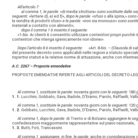
All'articolo 7:
al comma 1, le parole:
«di media struttura»
sono sostituite dalle se
seguenti:
«lettere
d)
,
e)
ed
f)
»,
dopo le parole:
«sfusi o alla spina,»
sono i
la vendita di prodotti sfusi»
e le parole:
«non sia monouso»
sono sostit
materiali a contatto con alimenti»;
dopo il comma 1 è inserito il seguente:
«1-
bis
. Ai clienti è consentito utilizzare contenitori propri purché ri
contenitori che ritenga igienicamente non idonei».
Dopo l'articolo 8 è inserito il seguente:
«Art. 8-
bis. – (Clausola di s
del presente decreto sono applicabili nelle regioni a statuto speci
rispettivi statuti e le relative norme di attuazione, anche con riferime
A.C. 2267 – Proposte emendative
PROPOSTE EMENDATIVE RIFERITE AGLI ARTICOLI DEL DECRETO-LE
Al comma 1, sostituire le parole:
novanta giorni
con le seguenti:
180 g
1. 1.
Lucchini, Gobbato, Gava, Badole, D'Eramo, Parolo, Raffaelli, Val
Al comma 1, sostituire le parole:
novanta giorni
con le seguenti:
120 g
1. 2.
Gobbato, Lucchini, Gava, Badole, D'Eramo, Parolo, Raffaelli, Val
Al comma 1, dopo le parole:
di Trento e di Bolzano
aggiungere le seg
confederazioni maggiormente rappresentative sul piano nazionale,.
1. 3.
Butti, Foti, Trancassini.
Al comma 1, aggiungere, in fine, le parole:
anche in considerazione de