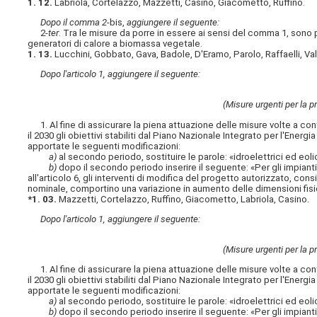
1. 12.
Labriola, Cortelazzo, Mazzetti, Casino, Giacometto, Ruffino.
Dopo il comma 2-
bis,
aggiungere il seguente:
2-
ter
. Tra le misure da porre in essere ai sensi del comma 1, sono 
generatori di calore a biomassa vegetale.
1. 13.
Lucchini, Gobbato, Gava, Badole, D'Eramo, Parolo, Raffaelli, Va
Dopo l'articolo 1, aggiungere il seguente:
(Misure urgenti per la pr
1. Al fine di assicurare la piena attuazione delle misure volte a cont
il 2030 gli obiettivi stabiliti dal Piano Nazionale Integrato per l'Energ
apportate le seguenti modificazioni:
a)
al secondo periodo, sostituire le parole: «idroelettrici ed eolic
b)
dopo il secondo periodo inserire il seguente: «Per gli impianti
all'articolo 6, gli interventi di modifica del progetto autorizzato, con
nominale, comportino una variazione in aumento delle dimensioni fisic
*1. 03.
Mazzetti, Cortelazzo, Ruffino, Giacometto, Labriola, Casino.
Dopo l'articolo 1, aggiungere il seguente:
(Misure urgenti per la pr
1. Al fine di assicurare la piena attuazione delle misure volte a cont
il 2030 gli obiettivi stabiliti dal Piano Nazionale Integrato per l'Energ
apportate le seguenti modificazioni:
a)
al secondo periodo, sostituire le parole: «idroelettrici ed eolic
b)
dopo il secondo periodo inserire il seguente: «Per gli impianti