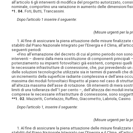
all'articolo 6 gli interventi di modifica del progetto autorizzato, cons
nominale, comportino una variazione in aumento delle dimensioni fisic
*1. 04.
Foti, Butti, Trancassini.
Dopo l'articolo 1 inserire il seguente:
(Misure urgenti per la pr
1. Al fine di assicurare la piena attuazione delle misure finalizzate s
stabiliti dal Piano Nazionale Integrato per l'Energia e il Clima, all'art
seguenti periodi:
«Fino all'emanazione del decreto di cui al primo periodo non sono cons
interventi – diversi dalla mera sostituzione di componenti principali –
potenziamento su impianti fotovoltaici già esistenti, compresi quelli 
le necessarie infrastrutture di connessione, che, pur prevedendo un 
delle soluzioni tecnologiche utilizzate sia in termini di pannelli che 
un incremento della superficie radiante complessiva e dell'area occupa
massima dei moduli fotovoltaici Rispetto al piano nel caso di struttu
all'altezza massima dell'asse di rotazione. Gli interventi di mera so
limiti di una tolleranza dell'1 per cento –, dell'altezza dei moduli inst
comprese le necessarie infrastrutture di connessione, sono soggetti 
**1. 02.
Mazzetti, Cortelazzo, Ruffino, Giacometto, Labriola, Casino.
Dopo l'articolo 1, inserire il seguente:
(Misure urgenti per la pr
1. Al fine di assicurare la piena attuazione delle misure finalizzate s
stabiliti dal Piano Nazionale Integrato per l'Energia e il Clima, all'art