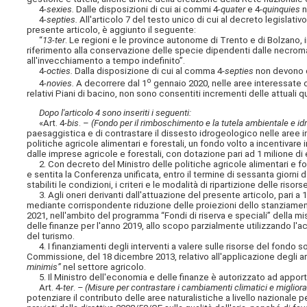
4
-sexies.
Dalle disposizioni di cui ai commi 4
-quater
e 4
-quinquies
n
4
-septies.
All'articolo 7 del testo unico di cui al decreto legislativ
presente articolo, è aggiunto il seguente:
“
13-ter
. Le regioni e le province autonome di Trento e di Bolzano, i
riferimento alla conservazione delle specie dipendenti dalle necromas
all'invecchiamento a tempo indefinito”.
4-
octies.
Dalla disposizione di cui al comma 4-
septies
non devono de
o
4-
novies.
A decorrere dal 1
gennaio 2020, nelle aree interessate d
relativi Piani di bacino, non sono consentiti incrementi delle attuali
Dopo l'articolo 4 sono inseriti i seguenti:
«Art. 4-
bis
. –
(Fondo per il rimboschimento e la tutela ambientale e id
paesaggistica e di contrastare il dissesto idrogeologico nelle aree int
politiche agricole alimentari e forestali, un fondo volto a incentiva
dalle imprese agricole e forestali, con dotazione pari ad 1 milione di e
2. Con decreto del Ministro delle politiche agricole alimentari e fores
e sentita la Conferenza unificata, entro il termine di sessanta giorni
stabiliti le condizioni, i criteri e le modalità di ripartizione delle risor
3. Agli oneri derivanti dall'attuazione del presente articolo, pari a 1 
mediante corrispondente riduzione delle proiezioni dello stanziamento 
2021, nell'ambito del programma “Fondi di riserva e speciali” della mi
delle finanze per l'anno 2019, allo scopo parzialmente utilizzando l'ac
del turismo.
4. I finanziamenti degli interventi a valere sulle risorse del fondo 
Commissione, del 18 dicembre 2013, relativo all'applicazione degli art
minimis”
nel settore agricolo.
5. Il Ministro dell'economia e delle finanze è autorizzato ad apportar
Art. 4-
ter
.
– (Misure per contrastare i cambiamenti climatici e migliorare 
potenziare il contributo delle aree naturalistiche a livello nazionale pe