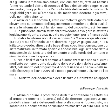
alla giustizia in materia ambientale, con due allegati, fatta ad Aarhus
fermo restando il diritto di accesso diffuso dei cittadini singoli e asso
ambientali, i soggetti di cui all'articolo 2-
bis
del decreto legislativo 14
degli obblighi di cui all'articolo 40 del medesimo decreto legislativo, 
della normativa vigente.
2. Ai fini di cui al comma 1, entro centottanta giorni dalla data di en
rilevamento automatico dell'inquinamento atmosferico, della qualità de
in rete le informazioni sul funzionamento del dispositivo, sui rilevamenti
3. Le pubbliche amministrazioni provvedono a svolgere le attività di 
legislazione vigente, senza nuovi o maggiori oneri per la finanza pubb
4. I dati e le informazioni di cui ai commi 1 e 2 sono acquisiti, con 
(ISPRA) di cui all'articolo 28 del decreto-legge 25 giugno 2008, n. 11
Istituto provvede, altresì, sulla base di una specifica convenzione con
sistematizzare, in formato aperto e accessibile, ogni ulteriore dato 
istituzionale del Ministero dell'ambiente e della tutela del territor
«Amministrazione trasparente».
5. Per le finalità di cui al comma 4 è autorizzata una spesa di euro 5
mediante corrispondente riduzione delle proiezioni dello stanziamento 
2021, nell'ambito del programma «Fondi di riserva e speciali» della mi
delle finanze per l'anno 2019, allo scopo parzialmente utilizzando l'a
mare.
6. Il Ministro dell'economia e delle finanze è autorizzato ad apportar
(Misure per l'incenti
1. Al fine di ridurre la produzione di rifiuti e contenere gli effetti cl
all'articolo 4, comma 1, lettere
d)
ed
e)
del decreto legislativo 31 mar
prodotti alimentari e detergenti, sfusi o alla spina, è riconosciuto, 
sostenuta e documentata per un importo massimo di euro 5.000 cias