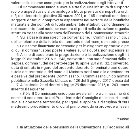
valere sulle risorse assegnate per la realizzazione degli interventi.
3. Il Commissario unico si avvale altresì di una struttura di support
ruolo o aspettativa o altro analogo istituto previsto dai rispettivi or
e 3, del decreto legislativo 30 marzo 2001, n. 165, nominati con decret
soggetti dotati di comprovata esperienza nel settore delle bonifiche 
maturata e dei compiti di tutela ambientale attribuiti dall'ordinamento
collocamento fuori ruolo, un numero di posti nella dotazione organica
struttura cessa alla scadenza dell'incarico del Commissario straordin
4. Sulla base di una specifica convenzione, il Commissario unico, un
dell'ambiente e della tutela del territorio e del mare, con sede press
5. Le risorse finanziarie necessarie per le esigenze operative e per i
di cui al comma 1, sono poste a valere su una quota, non superiore all
6. Al fine di accelerare la progettazione e la realizzazione degli int
legge 29 dicembre 2016, n. 243, convertito, con modificazioni dalla legg
septies
, comma 1, del decreto-legge 18 aprile 2019, n. 32, convertito,
data di entrata in vigore del presente decreto è nominato con decreto 
tutela del territorio e del mare e il Ministro per il sud e la coesione t
e passive del precedente Commissario. Il Commissario unico nominato
pubblicato nella
Gazzetta Ufficiale
n. 128 del 5 giugno 2017, cessa dal
7. All'articolo 2 del decreto-legge 29 dicembre 2016, n. 243, conver
inserito il seguente:
«
8
-
bis
. Il Commissario unico può avvalersi fino a un massimo di d
nominati con decreto del Presidente del Consiglio dei ministri, sentiti i
sud e la coesione territoriale, per i quali si applica la disciplina di c
medesimo procedimento di cui al primo periodo si provvede all'even
(Pubblic
1. In attuazione delle previsioni della Convenzione sull'accesso all