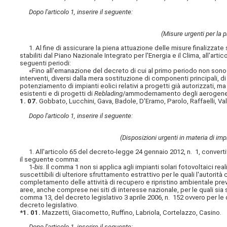
Dopo l'articolo 1, inserire il seguente:
(Misure urgenti per la p
1. Al fine di assicurare la piena attuazione delle misure finalizzate s
stabiliti dal Piano Nazionale Integrato per l'Energia e il Clima, all'art
seguenti periodi:
«Fino all'emanazione del decreto di cui al primo periodo non sono cons
interventi, diversi dalla mera sostituzione di componenti principali, di
potenziamento di impianti eolici relativi a progetti già autorizzati, ma
esistenti e di progetti di
Reblading
/ammodernamento degli aerogenerat
1. 07.
Gobbato, Lucchini, Gava, Badole, D'Eramo, Parolo, Raffaelli, Va
Dopo l'articolo 1, inserire il seguente:
(Disposizioni urgenti in materia di impi
1. All'articolo 65 del decreto-legge 24 gennaio 2012, n. 1, converti
il seguente comma:
1-
bis
. Il comma 1 non si applica agli impianti solari fotovoltaici real
suscettibili di ulteriore sfruttamento estrattivo per le quali l'autori
completamento delle attività di recupero e ripristino ambientale previ
aree, anche comprese nei siti di interesse nazionale, per le quali sia st
comma 13, del decreto legislativo 3 aprile 2006, n. 152 ovvero per le 
decreto legislativo.
*1. 01.
Mazzetti, Giacometto, Ruffino, Labriola, Cortelazzo, Casino.
Dopo l'articolo 1, inserire il seguente: