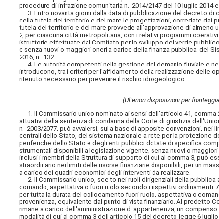
procedure di infrazione comunitaria n. 2014/2147 del 10 luglio 2014 
3. Entro novanta giorni dalla data di pubblicazione del decreto di c
della tutela del territorio e del mare le progettazioni, corredate dai p
tutela del territorio e del mare provvede all'approvazione di almeno u
2, per ciascuna città metropolitana, con i relativi programmi operativi
istruttorie effettuate dal Comitato per lo sviluppo del verde pubblico c
e senza nuovi o maggiori oneri a carico della finanza pubblica, del Si
2016, n. 132.
4. Le autorità competenti nella gestione del demanio fluviale e nel
introducono, tra i criteri per l'affidamento della realizzazione delle o
ritenuto necessario per prevenire il rischio idrogeologico.
(Ulteriori disposizioni per frontegg
1. Il Commissario unico nominato ai sensi dell'articolo 41, comma 
attuativi della sentenza di condanna della Corte di giustizia dell'Uni
n. 2003/2077, può avvalersi, sulla base di apposite convenzioni, nei l
centrali dello Stato, del sistema nazionale a rete per la protezione de
periferiche dello Stato e degli enti pubblici dotate di specifica com
strumentali disponibili a legislazione vigente, senza nuovi o maggiori o
inclusi i membri della Struttura di supporto di cui al comma 3, può e
straordinario nei limiti delle risorse finanziarie disponibili, per un ma
a carico dei quadri economici degli interventi da realizzare.
2. Il Commissario unico, scelto nei ruoli dirigenziali della pubblica 
comando, aspettativa o fuori ruolo secondo i rispettivi ordinamenti. 
per tutta la durata del collocamento fuori ruolo, aspettativa o coman
provenienza, equivalente dal punto di vista finanziario. Al predett
rimane a carico dell'amministrazione di appartenenza, un compenso ac
modalità di cui al comma 3 dell'articolo 15 del decreto-legge 6 luglio 