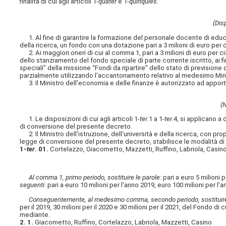
finalità di cui agli articoli 1-
quater
e 1-
quinquies.
(Disp
1. Al fine di garantire la formazione del personale docente di educazi
della ricerca, un fondo con una dotazione pari a 3 milioni di euro per
2. Ai maggiori oneri di cui al comma 1, pari a 3 milioni di euro per
dello stanziamento del fondo speciale di parte corrente iscritto, ai fi
speciali” della missione “Fondi da ripartire” dello stato di previsione
parzialmente utilizzando l'accantonamento relativo al medesimo Min
3. Il Ministro dell'economia e delle finanze è autorizzato ad apportar
(
1. Le disposizioni di cui agli articoli 1-
ter
.1 a 1-
ter
.4, si applicano a
di conversione del presente decreto.
2. Il Ministro dell'istruzione, dell'università e della ricerca, con pro
legge di conversione del presente decreto, stabilisce le modalità di 
1-
ter
. 01.
Cortelazzo, Giacometto, Mazzetti, Ruffino, Labriola, Casino
Al comma 1, primo periodo, sostituire le parole:
pari a euro 5 milioni 
seguenti
: pari a euro 10 milioni per l'anno 2019, euro 100 milioni per l'
Conseguentemente, al medesimo comma, secondo periodo, sostituire 
per il 2019, 30 milioni per il 2020 e 30 milioni per il 2021, del Fondo 
mediante.
2. 1.
Giacometto, Ruffino, Cortelazzo, Labriola, Mazzetti, Casino.