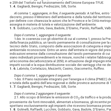
e 259 del Trattato sul funzionamento dell'Unione Europea-TFUE.
1. 4.
Gagliardi, Benigni, Pedrazzini, Silli, Sorte.
Al comma 1, aggiungere, in fine, il seguente periodo:
A tal fine, entro
decreto, presso il Ministero dell'ambiente e della tutela del territorio
per definire con chiarezza le azioni che le Province e le Città metr
assegna in materia di tutela e valorizzazione dell'ambiente.
1. 5.
Gobbato, Lucchini, Gava, Badole, D'Eramo, Parolo, Raffaelli, Val
Dopo il comma 1, aggiungere il seguente:
1-
bis
. In coerenza con gli obiettivi di cui al comma 1, presso la Pre
della finanza pubblica, un tavolo permanente di consultazione per la g
tecnici dello Stato, composto delle associazioni di categoria e impren
ambientale riconosciute. Entro un anno dall'entrata in vigore del pres
indicazioni emerse dalla consultazione del tavolo permanente di cui a
siano individuati provvedimenti e le misure, nonché i relativi fabbiso
un'economia decarbonizzata al 2050, in attuazione degli impegni intern
impatti sociali e la equa distribuzione sociale dei vantaggi che ne de
1. 6.
Labriola, Cortelazzo, Mazzetti, Casino, Giacometto, Ruffino.
Dopo il comma 1, aggiungere il seguente:
1-
bis
. Il Piano nazionale integrato per l'energia e il clima (PNIEC)
e tutela della qualità dell'aria regionali e delle province autonome di
1. 7.
Gagliardi, Benigni, Pedrazzini, Silli, Sorte.
Dopo il comma 2 aggiungere il seguente:
2.1. Allo scopo di limitare le emissioni di CO
da traffico e la produ
2
proveniente da fonti rinnovabili, alimentati a biomassa, gli incentivi pre
spettano esclusivamente agli impianti che ricevono biomassa provenie
1. 8.
Golinelli, Raffaelli, Lucchini, Gobbato, Gava, Badole, D'Eramo, Pa