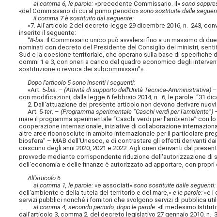
al comma 6, le parole:
«precedente Commissario. Il»
sono soppres
«del Commissario di cui al primo periodo»
sono sostituite dalle seguent
il comma 7 è sostituito dal seguente:
«7. All'articolo 2 del decreto-legge 29 dicembre 2016, n. 243, conve
inserito il seguente:
“
8-bis
. Il Commissario unico può avvalersi fino a un massimo di due 
nominati con decreto del Presidente del Consiglio dei ministri, sentiti i
Sud e la coesione territoriale, che operano sulla base di specifiche de
commi 1 e 3, con oneri a carico del quadro economico degli interven
sostituzione o revoca dei subcommissari”».
Dopo l'articolo 5 sono inseriti i seguenti:
«Art. 5-
bis. – (Attività di supporto dell'Unità Tecnica-Amministrativa) 
con modificazioni, dalla legge 6 febbraio 2014, n. 6, le parole: “31 
2. Dall'attuazione del presente articolo non devono derivare nuovi o
Art. 5-
ter
. –
(Programma sperimentale “Caschi verdi per l'ambiente”)
mare il programma sperimentale “Caschi verdi per l'ambiente” con lo sc
cooperazione internazionale, iniziative di collaborazione internaziona
altre aree riconosciute in ambito internazionale per il particolare preg
biosfera” – MAB dell'Unesco, e di contrastare gli effetti derivanti dai 
ciascuno degli anni 2020, 2021 e 2022. Agli oneri derivanti dal present
provvede mediante corrispondente riduzione dell'autorizzazione di spe
dell'economia e delle finanze è autorizzato ad apportare, con propri de
All'articolo 6:
al comma 1, le parole:
«e associati»
sono sostituite dalle seguenti:
dell'ambiente e della tutela del territorio e del mare,»
e le parole:
«e i 
servizi pubblici nonché i fornitori che svolgono servizi di pubblica util
al comma 4, secondo periodo, dopo le parole:
«Il medesimo Istituto
dall'articolo 3, comma 2, del decreto legislativo 27 gennaio 2010, n. 