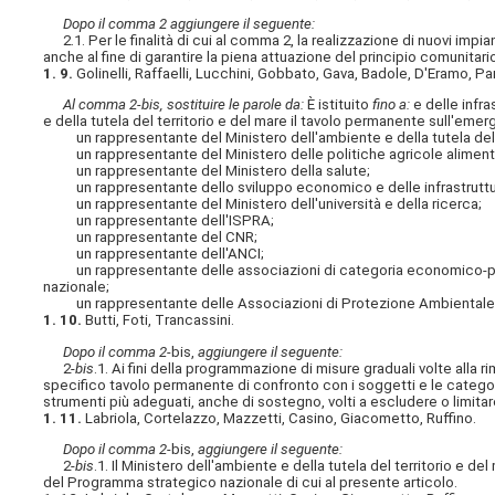
Dopo il comma 2 aggiungere il seguente:
2.1. Per le finalità di cui al comma 2, la realizzazione di nuovi impia
anche al fine di garantire la piena attuazione del principio comunitari
1. 9.
Golinelli, Raffaelli, Lucchini, Gobbato, Gava, Badole, D'Eramo, Pa
Al comma 2-bis, sostituire le parole da:
È istituito
fino a:
e delle infra
e della tutela del territorio e del mare il tavolo permanente sull'em
un rappresentante del Ministero dell'ambiente e della tutela del t
un rappresentante del Ministero delle politiche agricole alimentar
un rappresentante del Ministero della salute;
un rappresentante dello sviluppo economico e delle infrastrutture
un rappresentante del Ministero dell'università e della ricerca;
un rappresentante dell'ISPRA;
un rappresentante del CNR;
un rappresentante dell'ANCI;
un rappresentante delle associazioni di categoria economico-prod
nazionale;
un rappresentante delle Associazioni di Protezione Ambientale di cu
1. 10.
Butti, Foti, Trancassini.
Dopo il comma 2-
bis,
aggiungere il seguente:
2-
bis
.1. Ai fini della programmazione di misure graduali volte alla r
specifico tavolo permanente di confronto con i soggetti e le categorie
strumenti più adeguati, anche di sostegno, volti a escludere o limita
1. 11.
Labriola, Cortelazzo, Mazzetti, Casino, Giacometto, Ruffino.
Dopo il comma 2-
bis,
aggiungere il seguente:
2-
bis
.1. Il Ministero dell'ambiente e della tutela del territorio e
del Programma strategico nazionale di cui al presente articolo.