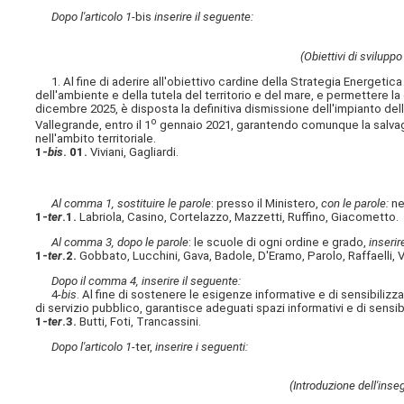
Dopo l'articolo 1-
bis
inserire il seguente:
(Obiettivi di sviluppo
1. Al fine di aderire all'obiettivo cardine della Strategia Energetic
dell'ambiente e della tutela del territorio e del mare, e permettere la 
dicembre 2025, è disposta la definitiva dismissione dell'impianto del
o
Vallegrande, entro il 1
gennaio 2021, garantendo comunque la salvagua
nell'ambito territoriale.
1-
bis
. 01.
Viviani, Gagliardi.
Al comma 1, sostituire le parole
: presso il Ministero,
con le parole:
ne
1-
ter
.1.
Labriola, Casino, Cortelazzo, Mazzetti, Ruffino, Giacometto.
Al comma 3, dopo le parole
: le scuole di ogni ordine e grado,
inserir
1-
ter
.2.
Gobbato, Lucchini, Gava, Badole, D'Eramo, Parolo, Raffaelli, 
Dopo il comma 4, inserire il seguente:
4-
bis
. Al fine di sostenere le esigenze informative e di sensibilizza
di servizio pubblico, garantisce adeguati spazi informativi e di sensib
1-
ter
.3.
Butti, Foti, Trancassini.
Dopo l'articolo 1-
ter,
inserire i seguenti:
(Introduzione dell'ins