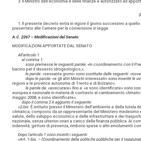
3. Il Ministro dell'economia e delle finanze è autorizzato ad apportar
(
1. Il presente decreto entra in vigore il giorno successivo a quello
presentato alle Camere per la conversione in legge.
A.C. 2267 – Modificazioni del Senato
MODIFICAZIONI APPORTATE DAL SENATO
All'articolo 1
:
al comma 1:
sono premesse le seguenti parole:
«In coordinamento con il Pian
bacino per il dissesto idrogeologico,»;
le parole:
«sessanta giorni»
sono sostituite dalle seguenti:
«novan
dopo le parole:
«e gli altri Ministri interessati»
sono inserite le se
regioni e le province autonome di Trento e di Bolzano»;
le parole da:
«assicurare»
fino a:
«e sono identificate»
sono sosti
europea e nazionale in materia di contrasto al cambiamento climatico
maggio 2008, e sono identificate»;
dopo il comma 2 è aggiunto il seguente:
«2
-bis
. È istituito presso il Ministero dell'ambiente e della tutela 
climatica, composto da un rappresentante del Ministero medesimo e di 
salute, dello sviluppo economico e delle infrastrutture e dei trasporti
nazionale, senza ulteriori oneri a carico della finanza pubblica. Ai
indennità, gettoni di presenza, rimborsi spese o altri emolumenti c
Dopo l'articolo 1 sono inseriti i seguenti:
«Art. 1-
bis. – (Coordinamento delle politiche pubbliche per il raggiungi