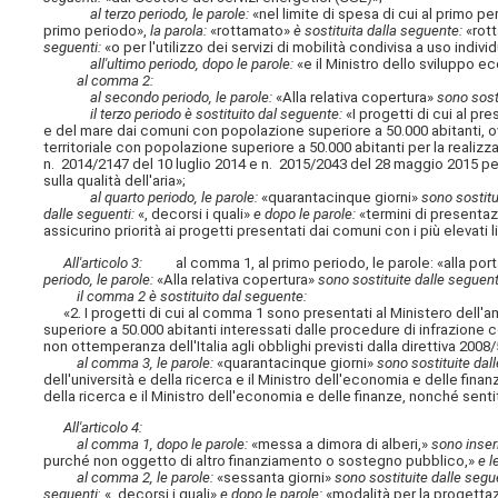
al terzo periodo, le parole:
«nel limite di spesa di cui al primo p
primo periodo»,
la parola:
«rottamato»
è sostituita dalla seguente:
«rot
seguenti:
«o per l'utilizzo dei servizi di mobilità condivisa a uso indivi
all'ultimo periodo, dopo le parole:
«e il Ministro dello sviluppo 
al comma 2:
al secondo periodo, le parole:
«Alla relativa copertura»
sono sosti
il terzo periodo è sostituito dal seguente:
«I progetti di cui al p
e del mare dai comuni con popolazione superiore a 50.000 abitanti, ov
territoriale con popolazione superiore a 50.000 abitanti per la realizz
n. 2014/2147 del 10 luglio 2014 e n. 2015/2043 del 28 maggio 2015 per 
sulla qualità dell'aria»;
al quarto periodo, le parole:
«quarantacinque giorni»
sono sostitu
dalle seguenti:
«, decorsi i quali»
e dopo le parole:
«termini di present
assicurino priorità ai progetti presentati dai comuni con i più elevati li
All'articolo 3:
al comma 1, al primo periodo, le parole: «alla por
periodo, le parole:
«Alla relativa copertura»
sono sostituite dalle seguent
il comma 2 è sostituito dal seguente:
«2. I progetti di cui al comma 1 sono presentati al Ministero dell'a
superiore a 50.000 abitanti interessati dalle procedure di infrazione
non ottemperanza dell'Italia agli obblighi previsti dalla direttiva 2008/5
al comma 3, le parole:
«quarantacinque giorni»
sono sostituite dal
dell'università e della ricerca e il Ministro dell'economia e delle finan
della ricerca e il Ministro dell'economia e delle finanze, nonché sent
All'articolo 4:
al comma 1, dopo le parole:
«messa a dimora di alberi,»
sono inseri
purché non oggetto di altro finanziamento o sostegno pubblico,»
e l
al comma 2, le parole:
«sessanta giorni»
sono sostituite dalle segu
seguenti
: «, decorsi i quali»
e dopo le parole:
«modalità per la progettaz