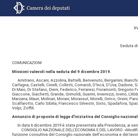
XV
Seduta di
COMUNICAZIONI
Missioni valevoli nella seduta del 9 dicembre 2019.
Amitrano, Ascani, Azzolina, Battelli, Benvenuto, Bergamini, Bianchi, 
Carfagna, Castelli, Cirielli, Colletti, Comaroli, D'Incà, D'Uva, Dadone,
Di Maio, Di Stefano, Dieni, Federico, Ferraresi, Fioramonti, Gregorio F
Giaccone, Giachetti, Grande, Grimoldi, Guerini, Invernizzi, Iovino, L'Ab
Marzana, Mauri, Molinari, Morani, Morassut, Morelli, Orrico, Orsini, Pa
Scalfarotto, Carlo Sibilia, Francesco Silvestri, Sisto, Spadafora, Spad
Volpi, Zoffili.
Annunzio di proposte di legge d'iniziativa del Consiglio nazional
In data 6 dicembre 2019 è stata presentata alla Presidenza, ai sensi
CONSIGLIO NAZIONALE DELL'ECONOMIA E DEL LAVORO: «Modifiche all
funzione consultiva del Consiglio nazionale dell'economia e del lavor