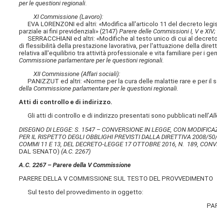
per le questioni regionali
.
XI Commissione (Lavoro):
EVA LORENZONI ed altri: «Modifica all'articolo 11 del decreto legisl
parziale ai fini previdenziali» (2147)
Parere delle Commissioni I, V e XIV;
SERRACCHIANI ed altri: «Modifiche al testo unico di cui al decreto l
di flessibilità della prestazione lavorativa, per l'attuazione della di
relativa all'equilibrio tra attività professionale e vita familiare per i g
Commissione parlamentare per le questioni regionali.
XII Commissione (Affari sociali):
PANIZZUT ed altri: «Norme per la cura delle malattie rare e per il s
della Commissione parlamentare per le questioni regionali
.
Atti di controllo e di indirizzo.
Gli atti di controllo e di indirizzo presentati sono pubblicati nell’
Al
DISEGNO DI LEGGE: S. 1547 – CONVERSIONE IN LEGGE, CON MODIFICA
PER IL RISPETTO DEGLI OBBLIGHI PREVISTI DALLA DIRETTIVA 2008/50
COMMI 11 E 13, DEL DECRETO-LEGGE 17 OTTOBRE 2016, N. 189, CONV
DAL SENATO)
(A.C. 2267)
A.C. 2267 – Parere della V Commissione
PARERE DELLA V COMMISSIONE SUL TESTO DEL PROVVEDIMENTO
Sul testo del provvedimento in oggetto:
PA