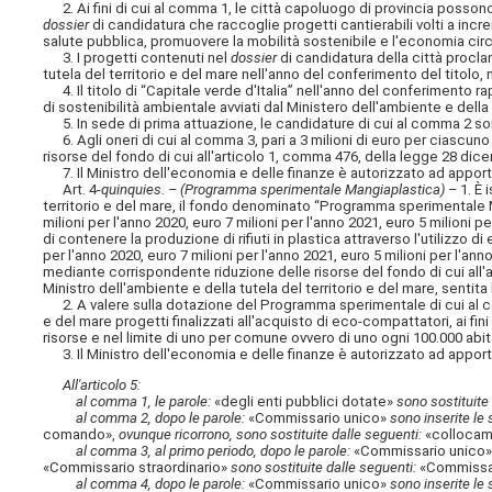
2. Ai fini di cui al comma 1, le città capoluogo di provincia possono 
dossier
di candidatura che raccoglie progetti cantierabili volti a increm
salute pubblica, promuovere la mobilità sostenibile e l'economia circo
3. I progetti contenuti nel
dossier
di candidatura della città proclam
tutela del territorio e del mare nell'anno del conferimento del titolo, ne
4. Il titolo di “Capitale verde d'Italia” nell'anno del conferimento rap
di sostenibilità ambientale avviati dal Ministero dell'ambiente e della 
5. In sede di prima attuazione, le candidature di cui al comma 2 so
6. Agli oneri di cui al comma 3, pari a 3 milioni di euro per ciascun
risorse del fondo di cui all'articolo 1, comma 476, della legge 28 dic
7. Il Ministro dell'economia e delle finanze è autorizzato ad apportar
Art. 4-
quinquies. – (Programma sperimentale Mangiaplastica) –
1. È 
territorio e del mare, il fondo denominato “Programma sperimentale Ma
milioni per l'anno 2020, euro 7 milioni per l'anno 2021, euro 5 milioni pe
di contenere la produzione di rifiuti in plastica attraverso l'utilizzo di 
per l'anno 2020, euro 7 milioni per l'anno 2021, euro 5 milioni per l'ann
mediante corrispondente riduzione delle risorse del fondo di cui all
Ministro dell'ambiente e della tutela del territorio e del mare, sentita
2. A valere sulla dotazione del Programma sperimentale di cui al com
e del mare progetti finalizzati all'acquisto di eco-compattatori, ai f
risorse e nel limite di uno per comune ovvero di uno ogni 100.000 abit
3. Il Ministro dell'economia e delle finanze è autorizzato ad apportar
All'articolo 5:
al comma 1, le parole:
«degli enti pubblici dotate»
sono sostituite
al comma 2, dopo le parole:
«Commissario unico»
sono inserite le 
comando»,
ovunque ricorrono, sono sostituite dalle seguenti:
«collocame
al comma 3, al primo periodo, dopo le parole:
«Commissario unico
«Commissario straordinario»
sono sostituite dalle seguenti:
«Commissar
al comma 4, dopo le parole:
«Commissario unico»
sono inserite le 