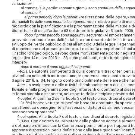
variazione»;
al comma 3, le parole:
«novanta giorni»
sono sostituite dalle segue
al comma 4:
al primo periodo, dopo le parole:
«realizzazione delle opere,»
son
demaniali fluviali»
sono inserite le seguenti:
«con relativo piano di ma
raccordo con la pianificazione e la programmazione delle misure e deg
distrettuale di cui all'articolo 63 del decreto legislativo 3 aprile 2006,
dopo il primo periodo sono aggiunti i seguenti:
«Al rimboschimento 
provvede secondo le modalità stabilite con decreto del Ministero dell'
sviluppo del verde pubblico di cui all'articolo 3 della legge 14 gennai
di conversione del presente decreto. Le autorità competenti di cui 
il rischio idrogeologico, devono darne motivatamente conto negli atti 
legislativo 14 marzo 2013, n. 33, sono pubblicati, entro trenta giorni 
internet
»;
dopo il comma 4 sono aggiunti i seguenti:
«4
-bis.
Le autorità competenti di cui al comma 4, tra i criteri per l
silvicoltura nelle città metropolitane, in coerenza con quanto previsto 
3 aprile 2018, n. 34, tengono conto principalmente delle aree che han
4
-ter.
Lo svolgimento delle attività di rimboschimento di cui al co
fluviale e nella programmazione degli interventi di contrasto al dissest
in forma singola o associata, nel rispetto della disciplina prevista dal 
4
-quater.
Al comma 2 dell'articolo 3 del testo unico di cui al decreto
“
s-bis)
bosco vetusto: superficie boscata costituita da specie 
caratteristica conseguente all'assenza di disturbi da almeno sessanta 
senescenza spontanee”.
4
-quinquies.
All'articolo 7 del testo unico di cui al decreto legislat
“
13-bis.
Con decreto del Ministero delle politiche agricole alimentar
e del mare e d'intesa con la Conferenza permanente per i rapporti tra
apposite disposizioni per la definizione delle linee guida per l'identif
gestione e tutela, anche al fine della creazione della Rete nazionale 