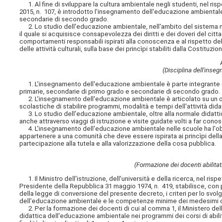
1. Al fine di sviluppare la cultura ambientale negli studenti, nel rispe
2015, n. 107, è introdotto l'insegnamento dell'educazione ambientale 
secondarie di secondo grado.
2. Lo studio dell'educazione ambientale, nell'ambito del sistema n
il quale si acquisisce consapevolezza dei diritti e dei doveri del cit
comportamenti responsabili ispirati alla conoscenza e al rispetto dell
delle attività culturali, sulla base dei princìpi stabiliti dalla Costituz
(Disciplina dell'inse
1. L'insegnamento dell'educazione ambientale è parte integrante dei
primarie, secondarie di primo grado e secondarie di secondo grado.
2. L'insegnamento dell'educazione ambientale è articolato su un orar
scolastiche di stabilire programmi, modalità e tempi dell'attività dida
3. Lo studio dell'educazione ambientale, oltre alla normale didattic
anche attraverso viaggi di istruzione e visite guidate volti a far con
4. L'insegnamento dell'educazione ambientale nelle scuole ha l'obie
appartenere a una comunità che deve essere ispirata ai princìpi della l
partecipazione alla tutela e alla valorizzazione della cosa pubblica.
(Formazione dei docenti abilita
1. Il Ministro dell'istruzione, dell'università e della ricerca, nel ris
Presidente della Repubblica 31 maggio 1974, n. 419, stabilisce, con p
della legge di conversione del presente decreto, i criteri per lo svo
dell'educazione ambientale e le competenze minime dei medesimi d
2. Per la formazione dei docenti di cui al comma 1, il Ministero dell'is
didattica dell'educazione ambientale nei programmi dei corsi di abili