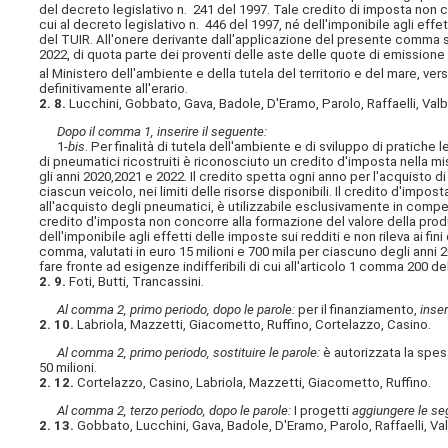
del decreto legislativo n. 241 del 1997. Tale credito di imposta non c
cui al decreto legislativo n. 446 del 1997, né dell'imponibile agli effett
del TUIR. All'onere derivante dall'applicazione del presente comma s
2022, di quota parte dei proventi delle aste delle quote di emissione
al Ministero dell'ambiente e della tutela del territorio e del mare, ve
definitivamente all'erario.
2. 8.
Lucchini, Gobbato, Gava, Badole, D'Eramo, Parolo, Raffaelli, Val
Dopo il comma 1, inserire il seguente:
1-
bis
. Per finalità di tutela dell'ambiente e di sviluppo di pratiche
di pneumatici ricostruiti è riconosciuto un credito d'imposta nella mis
gli anni 2020,2021 e 2022. Il credito spetta ogni anno per l'acquisto d
ciascun veicolo, nei limiti delle risorse disponibili. Il credito d'impo
all'acquisto degli pneumatici, è utilizzabile esclusivamente in compen
credito d'imposta non concorre alla formazione del valore della produzi
dell'imponibile agli effetti delle imposte sui redditi e non rileva ai fin
comma, valutati in euro 15 milioni e 700 mila per ciascuno degli ann
fare fronte ad esigenze indifferibili di cui all'articolo 1 comma 200 
2. 9.
Foti, Butti, Trancassini.
Al comma 2, primo periodo, dopo le parole:
per il finanziamento,
inser
2. 10.
Labriola, Mazzetti, Giacometto, Ruffino, Cortelazzo, Casino.
Al comma 2, primo periodo, sostituire le parole:
è autorizzata la spesa
50 milioni.
2. 12.
Cortelazzo, Casino, Labriola, Mazzetti, Giacometto, Ruffino.
Al comma 2, terzo periodo, dopo le parole:
I progetti
aggiungere le se
2. 13.
Gobbato, Lucchini, Gava, Badole, D'Eramo, Parolo, Raffaelli, Va