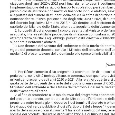
ciascuno degli anni 2020 e 2021 per il finanziamento degli investiment
l'implementazione del servizio di trasporto scolastico per i bambini de
primo ciclo di istruzione con mezzi di trasporto ibridi o elettrici, sel
alla portata del numero di studenti coinvolti e alla stima di riduzion
corrispondente utilizzo, per ciascuno degli anni 2020 e 2021, di quota
del decreto legislativo 13 marzo 2013, n. 30, destinata al Ministero d
capitolo del bilancio dello Stato, che resta acquisita definitivamente a
2. I progetti di cui al comma 1 sono presentati al Ministero dell'amb
associata, interessati dalle procedure di infrazione comunitaria n. 2
ottemperanza dell'Italia agli obblighi previsti dalla direttiva 2008/50/C
superiore a centomila abitanti.
3. Con decreto del Ministro dell'ambiente e della tutela del territori
vigore del presente decreto, sentito il Ministro dell'istruzione, dell'un
modalità di presentazione delle domande e le spese ammissibili ai fi
(Azion
1. Per il finanziamento di un programma sperimentale di messa a dimor
periurbane, nelle città metropolitane, in coerenza con quanto previsto
milioni per ciascuno degli anni 2020 e 2021. Alla relativa copertura s
quota parte dei proventi delle aste delle quote di emissione di CO2 di 
Ministero dell'ambiente e della tutela del territorio e del mare, vers
definitivamente all'erario.
2. Al fine di procedere a un rapido avvio del programma sperimentale 
del presente decreto, con decreto del Ministro dell'ambiente e della t
pronuncia entro trenta giorni decorso il cui termine il decreto è ema
lo sviluppo del verde pubblico di cui all'articolo 3 della legge 14 genn
riparto delle risorse di cui al comma 1 tra le città metropolitane, tene
sociale dei progetti, del livello di riqualificazione e di fruibilità dell'a