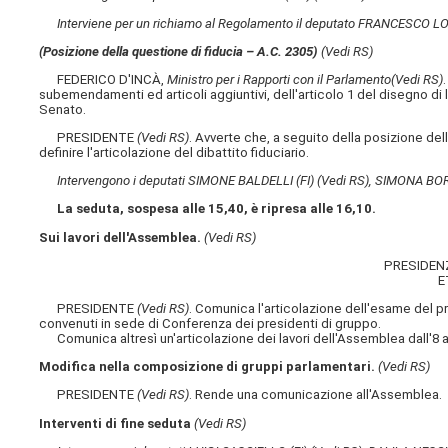
Interviene per un richiamo al Regolamento il deputato FRANCESCO 
(Posizione della questione di fiducia – A.C. 2305)
(Vedi RS)
FEDERICO D'INCÀ,
Ministro per i Rapporti con il Parlamento
(Vedi RS)
subemendamenti ed articoli aggiuntivi, dell'articolo 1 del disegno di
Senato.
PRESIDENTE
(Vedi RS)
. Avverte che, a seguito della posizione del
definire l'articolazione del dibattito fiduciario.
Intervengono i deputati SIMONE BALDELLI (FI)
(Vedi RS)
, SIMONA BO
La seduta, sospesa alle 15,40, è ripresa alle 16,10.
Sui lavori dell'Assemblea.
(Vedi RS)
PRESIDEN
E
PRESIDENTE
(Vedi RS)
. Comunica l'articolazione dell'esame del p
convenuti in sede di Conferenza dei presidenti di gruppo.
Comunica altresì un'articolazione dei lavori dell'Assemblea dall'8 a
Modifica nella composizione di gruppi parlamentari.
(Vedi RS)
PRESIDENTE
(Vedi RS)
. Rende una comunicazione all'Assemblea.
Interventi di fine seduta
(Vedi RS)