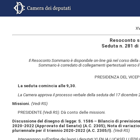
XV
Resoconto s
Seduta n. 281 d
Il Resoconto Sommario è disponibile on-line già nel corso della 
Sommario è corredato di collegamenti ipertestuali verso il
PRESIDENZA DEL VICE
La seduta comincia alle 9,30.
La Camera approva il processo verbale della seduta del 17 dicembre 
Missioni.
(Vedi RS)
PRESIDENTE
(Vedi RS)
. Dà conto delle missioni.
Discussione del disegno di legge: S. 1586 – Bilancio di previsione
2020-2022 (Approvato dal Senato) (A.C. 2305); Nota di variazioni
pluriennale per il triennio 2020-2022 (A.C. 2305/I).
(Vedi RS)
Intervengono sull'ordine dei lavori i deputati YLENJA LUCASELLI (FDI)