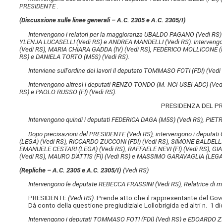
PRESIDENTE .
(Discussione sulle linee generali – A.C. 2305 e A.C. 2305/I)
Intervengono i relatori per la maggioranza UBALDO PAGANO
(Vedi RS)
YLENJA LUCASELLI
(Vedi RS)
e ANDREA MANDELLI
(Vedi RS)
. Interven
(Vedi RS)
, MARIA CHIARA GADDA (IV)
(Vedi RS)
, FEDERICO MOLLICONE (
RS)
e DANIELA TORTO (M5S)
(Vedi RS)
.
Interviene sull'ordine dei lavori il deputato TOMMASO FOTI (FDI)
(Vedi
Intervengono altresì i deputati RENZO TONDO (M.-NCI-USEI-ADC)
(Ved
RS)
e PAOLO RUSSO (FI)
(Vedi RS)
.
PRESIDENZA DEL P
Intervengono quindi i deputati FEDERICA DAGA (M5S)
(Vedi RS)
, PIE
Dopo precisazioni del PRESIDENTE
(Vedi RS)
, intervengono i deputa
(LEGA)
(Vedi RS)
, RICCARDO ZUCCONI (FDI)
(Vedi RS)
, SIMONE BALDELLI
EMANUELE CESTARI (LEGA)
(Vedi RS)
, RAFFAELE NEVI (FI)
(Vedi RS)
, GI
(Vedi RS)
, MAURO D'ATTIS (FI)
(Vedi RS)
e MASSIMO GARAVAGLIA (LEG
(Repliche – A.C. 2305 e A.C. 2305/I)
(Vedi RS)
Intervengono le deputate REBECCA FRASSINI
(Vedi RS)
, Relatrice d
PRESIDENTE
(Vedi RS)
. Prende atto che il rappresentante del Gover
Dà conto della questione pregiudiziale Lollobrigida ed altri n. 1 di
Intervengono i deputati TOMMASO FOTI (FDI)
(Vedi RS)
e EDOARDO Z