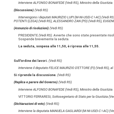
Interviene ALFONSO BONAFEDE
(Vedi RS)
, Ministro della Giustizia.
(Discussione)
(Vedi RS)
Intervengono i deputati MAURIZIO LUPI (M-NI-USEI-C !-AC)
(Vedi RS
POTENTI (LEGA)
(Vedi RS)
, ALESSANDRO ZAN (PD)
(Vedi RS)
, EUGEN
(Annunzio di risoluzioni)
(Vedi RS)
PRESIDENTE
(Vedi RS)
. Avverte che sono state presentate risolu
Sospende brevemente la seduta.
La seduta, sospesa alle 11,50, è ripresa alle 11,55.
Sull'ordine dei lavori.
(Vedi RS)
Interviene il deputato FELICE MAURIZIO D'ETTORE (FI)
(Vedi RS)
, a
Si riprende la discussione.
(Vedi RS)
(Replica e parere del Governo)
(Vedi RS)
Interviene ALFONSO BONAFEDE
(Vedi RS)
, Ministro della Giustizia.
VITTORIO FERRARESI,
Sottosegretario di Stato per la Giustizia.
(Ve
(Dichiarazioni di voto)
(Vedi RS)
Interviene la deputata MANUELA GAGLIARDI (M-NI-USEI-C !-AC)
(Ve