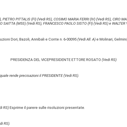
)
, PIETRO PITTALIS (FI)
(Vedi RS)
, COSIMO MARIA FERRI (IV)
(Vedi RS)
, CIRO MA
IO SAITTA (M5S)
(Vedi RS)
, FRANCESCO PAOLO SISTO (FI)
(Vedi RS)
e WALTER V
zioni Dori, Bazoli, Annibali e Conte n. 6-00095
(Vedi All. A)
e Molinari, Gelmini
PRESIDENZA DEL VICEPRESIDENTE ETTORE ROSATO
(Vedi RS)
l quale rende precisazioni il PRESIDENTE
(Vedi RS)
.
di RS)
Esprime il parere sulle risoluzioni presentate.
di RS)
.