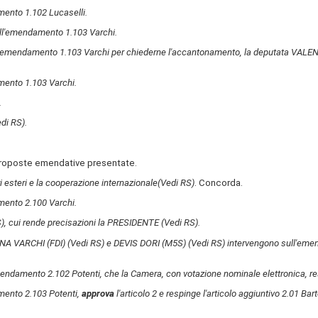
mento 1.102 Lucaselli.
ull'emendamento 1.103 Varchi.
ll'emendamento 1.103 Varchi per chiederne l'accantonamento, la deputata VA
mento 1.103 Varchi.
.
edi RS)
.
 proposte emendative presentate.
ri esteri e la cooperazione internazionale
(Vedi RS)
. Concorda.
mento 2.100 Varchi.
)
, cui rende precisazioni la PRESIDENTE
(Vedi RS)
.
NA VARCHI (FDI)
(Vedi RS)
e DEVIS DORI (M5S)
(Vedi RS)
intervengono sull'emen
mendamento 2.102 Potenti, che la Camera, con votazione nominale elettronica, re
mento 2.103 Potenti,
approva
l'articolo 2 e respinge l'articolo aggiuntivo 2.01 Bart