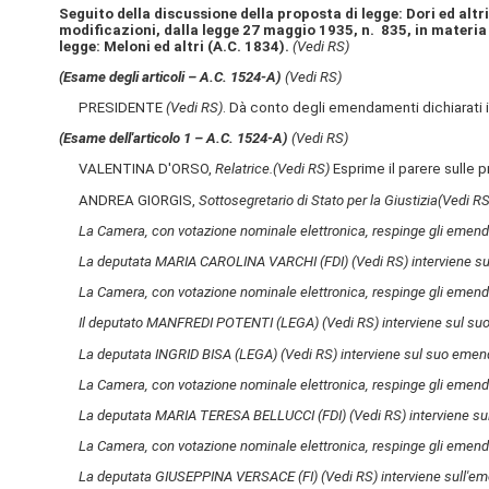
Seguito della discussione della proposta di legge: Dori ed altr
modificazioni, dalla legge 27 maggio 1935, n. 835, in materia 
legge: Meloni ed altri (A.C. 1834).
(Vedi RS)
(Esame degli articoli – A.C. 1524-A)
(Vedi RS)
PRESIDENTE
(Vedi RS)
. Dà conto degli emendamenti dichiarati i
(Esame dell'articolo 1 – A.C. 1524-A)
(Vedi RS)
VALENTINA D'ORSO,
Relatrice.
(Vedi RS)
Esprime il parere sulle
ANDREA GIORGIS,
Sottosegretario di Stato per la Giustizia
(Vedi RS
La Camera, con votazione nominale elettronica, respinge gli emenda
La deputata MARIA CAROLINA VARCHI (FDI)
(Vedi RS)
interviene s
La Camera, con votazione nominale elettronica, respinge gli emenda
Il deputato MANFREDI POTENTI (LEGA)
(Vedi RS)
interviene sul su
La deputata INGRID BISA (LEGA)
(Vedi RS)
interviene sul suo emend
La Camera, con votazione nominale elettronica, respinge gli emenda
La deputata MARIA TERESA BELLUCCI (FDI)
(Vedi RS)
interviene su
La Camera, con votazione nominale elettronica, respinge gli emendam
La deputata GIUSEPPINA VERSACE (FI)
(Vedi RS)
interviene sull'e