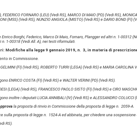
)
, FEDERICO FORNARO (LEU)
(Vedi RS)
, MARCO DI MAIO (PD)
(Vedi RS)
, MONICA
ZONI (M5S)
(Vedi RS)
, NUNZIO ANGIOLA (MISTO)
(Vedi RS)
e DARIO BOND (FI)
(V
 Enrico Borghi, Federico, Marco Di Maio, Fornaro, Plangger ed altri n. 1-00312
(N
ri n. 1-00318
(Vedi All. A)
, nei testi riformulati.
ri: Modifiche alla legge 9 gennaio 2019, n. 3, in materia di prescrizion
imento in Commissione.
 GELMINI (FI)
(Vedi RS)
, ROBERTO TURRI (LEGA)
(Vedi RS)
e MARIA CAROLINA V
vengono ENRICO COSTA (FI)
(Vedi RS)
e WALTER VERINI (PD)
(Vedi RS)
.
IDESI (LEGA)
(Vedi RS)
, FRANCESCO PAOLO SISTO (FI)
(Vedi RS)
e CIRO MASCHIO
gono inoltre i deputati LUCIA ANNIBALI (IV)
(Vedi RS)
e ALESSANDRO COLUCCI (M
approva
la proposta di rinvio in Commissione della proposta di legge n. 2059-A.
ice sulla proposta di legge n. 1524-A ed abbinata, per chiedere una sospensione d
edi RS)
.