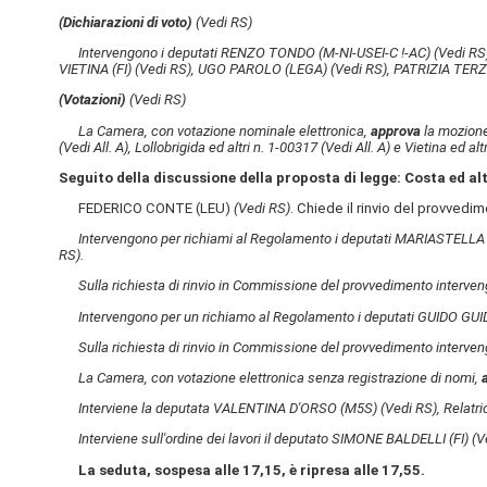
(Dichiarazioni di voto)
(Vedi RS)
Intervengono i deputati RENZO TONDO (M-NI-USEI-C !-AC)
(Vedi RS
VIETINA (FI)
(Vedi RS)
, UGO PAROLO (LEGA)
(Vedi RS)
, PATRIZIA TER
(Votazioni)
(Vedi RS)
La Camera, con votazione nominale elettronica,
approva
la mozione
(Vedi All. A)
, Lollobrigida ed altri n. 1-00317
(Vedi All. A)
e Vietina ed alt
Seguito della discussione della proposta di legge: Costa ed alt
FEDERICO CONTE (LEU)
(Vedi RS)
. Chiede il rinvio del provved
Intervengono per richiami al Regolamento i deputati MARIASTELLA
RS)
.
Sulla richiesta di rinvio in Commissione del provvedimento inter
Intervengono per un richiamo al Regolamento i deputati GUIDO GU
Sulla richiesta di rinvio in Commissione del provvedimento interven
La Camera, con votazione elettronica senza registrazione di nomi,
Interviene la deputata VALENTINA D'ORSO (M5S)
(Vedi RS)
, Relatr
Interviene sull'ordine dei lavori il deputato SIMONE BALDELLI (FI)
(V
La seduta, sospesa alle 17,15, è ripresa alle 17,55.