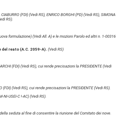
 CIABURRO (FDI)
(Vedi RS)
, ENRICO BORGHI (PD)
(Vedi RS)
, SIMONA
edi RS)
.
uova formulazione)
(Vedi All. A) e le mozioni Parolo ed altri n. 1-00316
e del reato (A.C. 2059-A).
(Vedi RS)
ARCHI (FDI)
(Vedi RS)
, cui rende precisazioni la PRESIDENTE
(Vedi
 (FDI)
(Vedi RS)
, cui rende precisazioni la PRESIDENTE
(Vedi RS)
.
-NI-USEI-C !-AC)
(Vedi RS)
.
ella seduta al fine di consentire la riunione del Comitato dei nove.