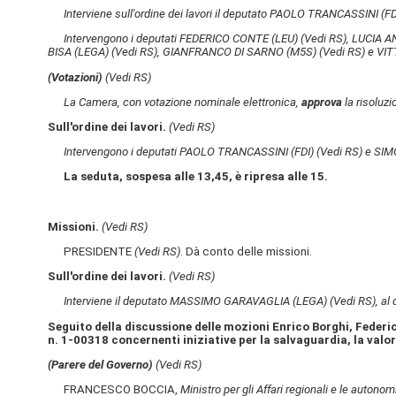
Interviene sull'ordine dei lavori il deputato PAOLO TRANCASSINI (F
Intervengono i deputati FEDERICO CONTE (LEU)
(Vedi RS)
, LUCIA A
BISA (LEGA)
(Vedi RS)
, GIANFRANCO DI SARNO (M5S)
(Vedi RS)
e VIT
(Votazioni)
(Vedi RS)
La Camera, con votazione nominale elettronica,
approva
la risoluzi
Sull'ordine dei lavori.
(Vedi RS)
Intervengono i deputati PAOLO TRANCASSINI (FDI)
(Vedi RS)
e SIM
La seduta, sospesa alle 13,45, è ripresa alle 15.
Missioni.
(Vedi RS)
PRESIDENTE
(Vedi RS)
. Dà conto delle missioni.
Sull'ordine dei lavori.
(Vedi RS)
Interviene il deputato MASSIMO GARAVAGLIA (LEGA)
(Vedi RS)
, al
Seguito della discussione delle mozioni Enrico Borghi, Federico
n. 1-00318 concernenti iniziative per la salvaguardia, la valor
(Parere del Governo)
(Vedi RS)
FRANCESCO BOCCIA,
Ministro per gli Affari regionali e le autonom