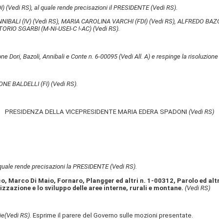
DI)
(Vedi RS)
, al quale rende precisazioni il PRESIDENTE
(Vedi RS)
.
NNIBALI (IV)
(Vedi RS)
, MARIA CAROLINA VARCHI (FDI)
(Vedi RS)
, ALFREDO BAZO
TORIO SGARBI (M-NI-USEI-C !-AC)
(Vedi RS)
.
one Dori, Bazoli, Annibali e Conte n. 6-00095
(Vedi All. A)
e respinge la risoluzione
ONE BALDELLI (FI)
(Vedi RS)
.
PRESIDENZA DELLA VICEPRESIDENTE MARIA EDERA SPADONI
(Vedi RS)
 quale rende precisazioni la PRESIDENTE
(Vedi RS)
.
, Marco Di Maio, Fornaro, Plangger ed altri n. 1-00312, Parolo ed altri 
izzazione e lo sviluppo delle aree interne, rurali e montane.
(Vedi RS)
ie
(Vedi RS)
. Esprime il parere del Governo sulle mozioni presentate.