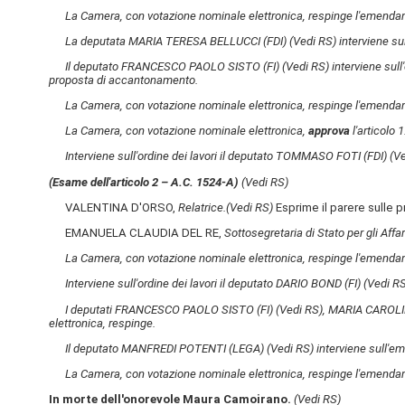
La Camera, con votazione nominale elettronica, respinge l'emenda
La deputata MARIA TERESA BELLUCCI (FDI)
(Vedi RS)
interviene s
Il deputato FRANCESCO PAOLO SISTO (FI)
(Vedi RS)
interviene su
proposta di accantonamento.
La Camera, con votazione nominale elettronica, respinge l'emenda
La Camera, con votazione nominale elettronica,
approva
l'articolo 1
Interviene sull'ordine dei lavori il deputato TOMMASO FOTI (FDI)
(V
(Esame dell'articolo 2 – A.C. 1524-A)
(Vedi RS)
VALENTINA D'ORSO,
Relatrice.
(Vedi RS)
Esprime il parere sulle
EMANUELA CLAUDIA DEL RE,
Sottosegretaria di Stato per gli Affa
La Camera, con votazione nominale elettronica, respinge l'emenda
Interviene sull'ordine dei lavori il deputato DARIO BOND (FI)
(Vedi RS
I deputati FRANCESCO PAOLO SISTO (FI)
(Vedi RS)
, MARIA CAROLI
elettronica, respinge.
Il deputato MANFREDI POTENTI (LEGA)
(Vedi RS)
interviene sull'e
La Camera, con votazione nominale elettronica, respinge l'emenda
In morte dell'onorevole Maura Camoirano.
(Vedi RS)