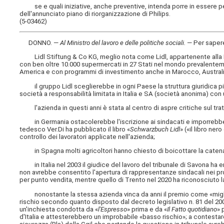
se e quali iniziative, anche preventive, intenda porre in essere per t
dell'annunciato piano di riorganizzazione di Philips.
(5-03462)
DONNO. —
Al Ministro del lavoro e delle politiche sociali
.
— Per saper
Lidl Stiftung & Co KG, meglio nota come Lidl, appartenente alla H
con ben oltre 10.000 supermercati in 27 Stati nel mondo prevalente
America e con programmi di investimento anche in Marocco, Austral
il gruppo Lidl sceglierebbe in ogni Paese la struttura giuridica più
società a responsabilità limitata in Italia e SA (società anonima) con 
l'azienda in questi anni è stata al centro di aspre critiche sul tra
in Germania ostacolerebbe l'iscrizione ai sindacati e imporrebbe rit
tedesco Ver.Di ha pubblicato il libro «
Schwarzbuch Lidl
» («il libro ne
controllo dei lavoratori applicate nell'azienda;
in Spagna molti agricoltori hanno chiesto di boicottare la catena c
in Italia nel 2003 il giudice del lavoro del tribunale di Savona ha 
non avrebbe consentito l'apertura di rappresentanze sindacali nei pro
per punto vendita, mentre quello di Trento nel 2020 ha riconosciuto la 
nonostante la stessa azienda vinca da anni il premio come «migliore
rischio secondo quanto disposto dal decreto legislativo n. 81 del 2
un'inchiesta condotta da «
l'Espresso
» prima e da «
Il Fatto quotidiano
» 
d'Italia e attesterebbero un improbabile «basso rischio»; a contestare 