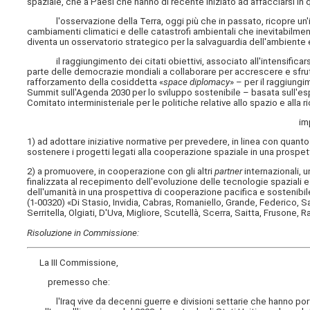
spaziale, che a Paesi che hanno di recente iniziato ad affacciarsi in 
l'osservazione della Terra, oggi più che in passato, ricopre un'imp
cambiamenti climatici e delle catastrofi ambientali che inevitabilment
diventa un osservatorio strategico per la salvaguardia dell'ambiente 
il raggiungimento dei citati obiettivi, associato all'intensificars
parte delle democrazie mondiali a collaborare per accrescere e sfrut
rafforzamento della cosiddetta «
space diplomacy
» – per il raggiungi
Summit sull'Agenda 2030 per lo sviluppo sostenibile – basata sull'esplo
Comitato interministeriale per le politiche relative allo spazio e alla 
im
1) ad adottare iniziative normative per prevedere, in linea con quanto 
sostenere i progetti legati alla cooperazione spaziale in una prosp
2) a promuovere, in cooperazione con gli altri
partner
internazionali, 
finalizzata al recepimento dell'evoluzione delle tecnologie spaziali e 
dell'umanità in una prospettiva di cooperazione pacifica e sostenibile 
(1-00320) «Di Stasio, Invidia, Cabras, Romaniello, Grande, Federico, Sa
Serritella, Olgiati, D'Uva, Migliore, Scutellà, Scerra, Saitta, Frusone,
Risoluzione in Commissione:
La III Commissione,
premesso che:
l'Iraq vive da decenni guerre e divisioni settarie che hanno portat