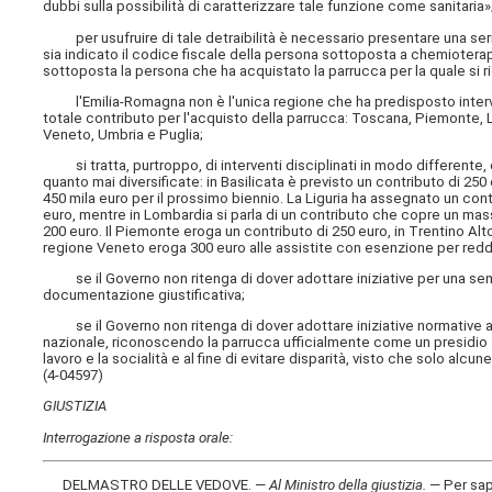
dubbi sulla possibilità di caratterizzare tale funzione come sanitaria»
per usufruire di tale detraibilità è necessario presentare una seri
sia indicato il codice fiscale della persona sottoposta a chemioterap
sottoposta la persona che ha acquistato la parrucca per la quale si r
l'Emilia-Romagna non è l'unica regione che ha predisposto interventi
totale contributo per l'acquisto della parrucca: Toscana, Piemonte, 
Veneto, Umbria e Puglia;
si tratta, purtroppo, di interventi disciplinati in modo differente, d
quanto mai diversificate: in Basilicata è previsto un contributo di 250
450 mila euro per il prossimo biennio. La Liguria ha assegnato un cont
euro, mentre in Lombardia si parla di un contributo che copre un ma
200 euro. Il Piemonte eroga un contributo di 250 euro, in Trentino Al
regione Veneto eroga 300 euro alle assistite con esenzione per redd
se il Governo non ritenga di dover adottare iniziative per una sem
documentazione giustificativa;
se il Governo non ritenga di dover adottare iniziative normative al fin
nazionale, riconoscendo la parrucca ufficialmente come un presidio sani
lavoro e la socialità e al fine di evitare disparità, visto che solo alcu
(4-04597)
GIUSTIZIA
Interrogazione a risposta orale:
DELMASTRO DELLE VEDOVE. —
Al Ministro della giustizia
.
— Per sa