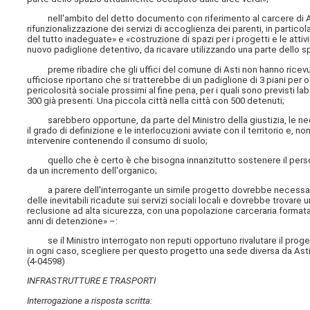
nell'ambito del detto documento con riferimento al carcere di Ast
rifunzionalizzazione dei servizi di accoglienza dei parenti, in particol
del tutto inadeguate» e «costruzione di spazi per i progetti e le attiv
nuovo padiglione detentivo, da ricavare utilizzando una parte dello 
preme ribadire che gli uffici del comune di Asti non hanno ricevu
ufficiose riportano che si tratterebbe di un padiglione di 3 piani per
pericolosità sociale prossimi al fine pena, per i quali sono previsti la
300 già presenti. Una piccola città nella città con 500 detenuti;
sarebbero opportune, da parte del Ministro della giustizia, le nece
il grado di definizione e le interlocuzioni avviate con il territorio e,
intervenire contenendo il consumo di suolo;
quello che è certo è che bisogna innanzitutto sostenere il personal
da un incremento dell'organico;
a parere dell'interrogante un simile progetto dovrebbe necessaria
delle inevitabili ricadute sui servizi sociali locali e dovrebbe trovare
reclusione ad alta sicurezza, con una popolazione carceraria format
anni di detenzione» –:
se il Ministro interrogato non reputi opportuno rivalutare il proge
in ogni caso, scegliere per questo progetto una sede diversa da Asti
(4-04598)
INFRASTRUTTURE E TRASPORTI
Interrogazione a risposta scritta: