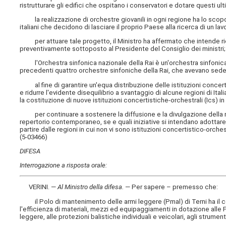
ristrutturare gli edifici che ospitano i conservatori e dotare questi ult
la realizzazione di orchestre giovanili in ogni regione ha lo scopo d
italiani che decidono di lasciare il proprio Paese alla ricerca di un lav
per attuare tale progetto, il Ministro ha affermato che intende ricorr
preventivamente sottoposto al Presidente del Consiglio dei ministri;
l'Orchestra sinfonica nazionale della Rai è un'orchestra sinfonica it
precedenti quattro orchestre sinfoniche della Rai, che avevano sede n
al fine di garantire un'equa distribuzione delle istituzioni concertis
e ridurre l'evidente disequilibrio a svantaggio di alcune regioni di Ital
la costituzione di nuove istituzioni concertistiche-orchestrali (Ics) in
per continuare a sostenere la diffusione e la divulgazione della music
repertorio contemporaneo, se e quali iniziative si intendano adottare pe
partire dalle regioni in cui non vi sono istituzioni concertistico-orchest
(5-03466)
DIFESA
Interrogazione a risposta orale:
VERINI. —
Al Ministro della difesa
.
— Per sapere – premesso che:
il Polo di mantenimento delle armi leggere (Pmal) di Terni ha il com
l'efficienza di materiali, mezzi ed equipaggiamenti in dotazione alle F
leggere, alle protezioni balistiche individuali e veicolari, agli strument