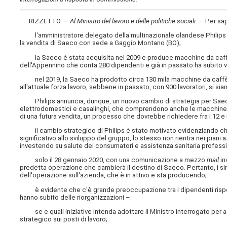
RIZZETTO. —
Al Ministro del lavoro e delle politiche sociali
.
— Per sa
l'amministratore delegato della multinazionale olandese Philips h
la vendita di Saeco con sede a Gaggio Montano (BO);
la Saeco è stata acquisita nel 2009 e produce macchine da caffè au
dell'Appennino che conta 280 dipendenti e già in passato ha subito var
nel 2019, la Saeco ha prodotto circa 130 mila macchine da caffè, 
all'attuale forza lavoro, sebbene in passato, con 900 lavoratori, si si
Philips annuncia, dunque, un nuovo cambio di strategia per Saeco, 
elettrodomestici e casalinghi, che comprendono anche le macchine da 
di una futura vendita, un processo che dovrebbe richiedere fra i 12 e 
il cambio strategico di Philips è stato motivato evidenziando ch
significativo allo sviluppo del gruppo, lo stesso non rientra nei piani
investendo su salute dei consumatori e assistenza sanitaria profess
solo il 28 gennaio 2020, con una comunicazione a mezzo
mail
in
predetta operazione che cambierà il destino di Saeco. Pertanto, i 
dell'operazione sull'azienda, che è in attivo e sta producendo;
è evidente che c'è grande preoccupazione tra i dipendenti rispetto 
hanno subito delle riorganizzazioni –:
se e quali iniziative intenda adottare il Ministro interrogato per ac
strategico sui posti di lavoro;