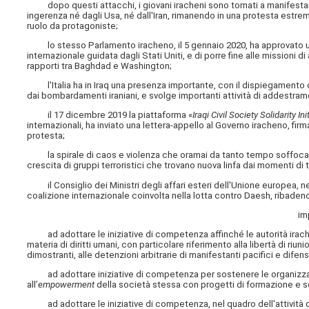
dopo questi attacchi, i giovani iracheni sono tornati a manifestare
ingerenza né dagli Usa, né dall'Iran, rimanendo in una protesta estre
ruolo da protagoniste;
lo stesso Parlamento iracheno, il 5 gennaio 2020, ha approvato una r
internazionale guidata dagli Stati Uniti, e di porre fine alle missioni 
rapporti tra Baghdad e Washington;
l'Italia ha in Iraq una presenza importante, con il dispiegamento 
dai bombardamenti iraniani, e svolge importanti attività di addestram
il 17 dicembre 2019 la piattaforma «
Iraqi Civil Society Solidarity Ini
internazionali, ha inviato una lettera-appello al Governo iracheno, firm
protesta;
la spirale di caos e violenza che oramai da tanto tempo soffoca l'Ir
crescita di gruppi terroristici che trovano nuova linfa dai momenti d
il Consiglio dei Ministri degli affari esteri dell'Unione europea, nel
coalizione internazionale coinvolta nella lotta contro Daesh, ribadendo 
im
ad adottare le iniziative di competenza affinché le autorità irachene
materia di diritti umani, con particolare riferimento alla libertà di ri
dimostranti, alle detenzioni arbitrarie di manifestanti pacifici e difenso
ad adottare iniziative di competenza per sostenere le organizzazioni
all’
empowerment
della società stessa con progetti di formazione e 
ad adottare le iniziative di competenza, nel quadro dell'attività d