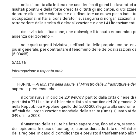
nella risposta alla lettera che una decina di giorni fa i lavoratori 
risultati positivi e della forte crescita di tutti gli indicatori, di util
ricorrere alle uscite volontarie e di ridiscutere un nuovo piano industria
occupazionali in Italia, considerato il susseguirsi di riorganizzazioni
retrocedere dalla scelta di delocalizzazione e che i 41 licenziament
dinanzi a tale situazione, che coinvolge il tessuto economico-produt
assenza del Governo –:
se e quali urgenti iniziative, nell'ambito delle proprie competenze,
più in generale, per contrastare il fenomeno delle delocalizzazioni da 
(5-03465)
SALUTE
Interrogazione a risposta orale:
FIORINI. —
Al Ministro della salute, al Ministro delle infrastrutture e de
sapere – premesso che:
il coronavirus, in codice 2019-nCoV, partito dalla città cinese di Wuh
portatisi a 7711 unità: è il bilancio stilato alla mattina del 30 genna
nella Repubblica Popolare quello del 2002-2003 legato alla sindrome r
ufficiali dell'organizzazione mondiale della sanità (Oms). Quanto ai de
349 di fine 2003;
il Ministero della salute ha fatto sapere che, fino ad ora, si sono riv
dell'epidemia. In caso di contagio, la procedura adottata dal Minister
della regione. In caso di complicanze è previsto il trasferimento allo