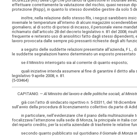
sicurezza (Rls) della Cgil che portando la questione in tribunale avr
effettuare correttamente la valutazione del rischio; quasi nessun di
protezione (Rspp), in quanto lo stesso dovrebbe gestire da solo 5 dir
inoltre, nella relazione dello stesso Rls, i negozi sarebbero insicur
invernale le temperature all'interno di alcuni magazzini scenderebbero 
giornaliero; al di sotto di ipotesi di incasso, il personale viene manda
richiamato dall'articolo 28 del decreto legislativo n. 81 del 2008, ris
frequente e reiterato uso di ansiolitici fatto dagli stessi dipendenti,
lavoro provocata dalle sempre più pressanti richieste degli alti funzio
a seguito delle suddette relazioni presentate all'azienda, F L., da 18
le suddette segnalazioni hanno determinato un esposto presentato al
se il Ministro interrogato sia al corrente di quanto esposto;
quali iniziative intenda assumere al fine di garantire il diritto alla 
legislativo 9 aprile 2008, n. 81.
(5-03464)
CAPITANIO. —
Al Ministro del lavoro e delle politiche sociali, al Mini
già con l'atto di sindacato ispettivo n. 5-03311, del 18 dicembre 20
sull'avvio della procedura di licenziamento collettivo da parte di Adida
in particolare, nell'evidenziare che il piano della multinazionale 
focalizzava l'attenzione sulla sede di Monza, la principale in Italia co
del reparto credito, per la scelta aziendale di trasferire le relative fun
secondo quanto pubblicato sul quotidiano
II Giornale di Monza
in