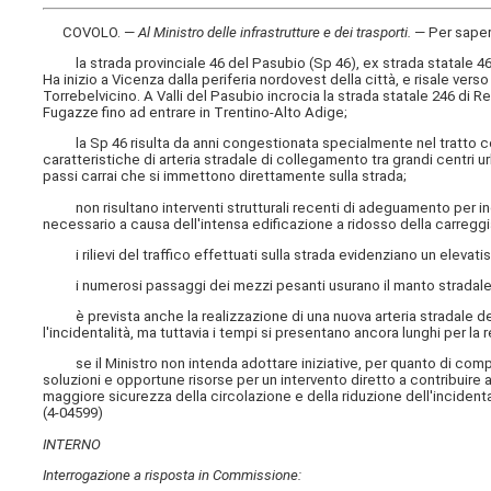
COVOLO. —
Al Ministro delle infrastrutture e dei trasporti
.
— Per sape
la strada provinciale 46 del Pasubio (Sp 46), ex strada statale 46 d
Ha inizio a Vicenza dalla periferia nordovest della città, e risale ver
Torrebelvicino. A Valli del Pasubio incrocia la strada statale 246 di R
Fugazze fino ad entrare in Trentino-Alto Adige;
la Sp 46 risulta da anni congestionata specialmente nel tratto com
caratteristiche di arteria stradale di collegamento tra grandi centri ur
passi carrai che si immettono direttamente sulla strada;
non risultano interventi strutturali recenti di adeguamento per incre
necessario a causa dell'intensa edificazione a ridosso della carreggi
i rilievi del traffico effettuati sulla strada evidenziano un elevatis
i numerosi passaggi dei mezzi pesanti usurano il manto stradale a 
è prevista anche la realizzazione di una nuova arteria stradale deno
l'incidentalità, ma tuttavia i tempi si presentano ancora lunghi per la 
se il Ministro non intenda adottare iniziative, per quanto di compete
soluzioni e opportune risorse per un intervento diretto a contribuire a
maggiore sicurezza della circolazione e della riduzione dell'incidenta
(4-04599)
INTERNO
Interrogazione a risposta in Commissione: