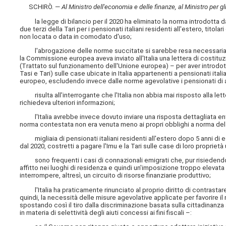
SCHIRÒ. —
Al Ministro dell'economia e delle finanze, al Ministro per gli
la legge di bilancio per il 2020 ha eliminato la norma introdotta da
due terzi della Tari per i pensionati italiani residenti all'estero, titol
non locata o data in comodato d'uso;
l'abrogazione delle norme succitate si sarebbe resa necessaria per 
la Commissione europea aveva inviato all'Italia una lettera di costituz
(Trattato sul funzionamento dell'Unione europea) – per aver introdot
Tasi e Tari) sulle case ubicate in Italia appartenenti a pensionati ital
europeo, escludendo invece dalle norme agevolative i pensionati di a
risulta all'interrogante che l'Italia non abbia mai risposto alla le
richiedeva ulteriori informazioni;
l'Italia avrebbe invece dovuto inviare una risposta dettagliata ent
norma contestata non era venuta meno ai propri obblighi a norma del 
migliaia di pensionati italiani residenti all'estero dopo 5 anni di e
dal 2020, costretti a pagare l'Imu e la Tari sulle case di loro proprietà u
sono frequenti i casi di connazionali emigrati che, pur risiedendo all'
affitto nei luoghi di residenza e quindi un'imposizione troppo elevata
interrompere, altresì, un circuito di risorse finanziarie produttivo;
l'Italia ha praticamente rinunciato al proprio diritto di contrastar
quindi, la necessità delle misure agevolative applicate per favorire il 
spostando così il tiro dalla discriminazione basata sulla cittadinanza 
in materia di selettività degli aiuti concessi ai fini fiscali –: