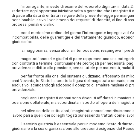
l'interrogante, in sede di esame del «decreto dignità», in data 2 
«adottare ogni opportuna iniziativa volta a garantire che i magistrati o
di pace alla data di entrata in vigore della presente legge permangan
pensionabile, salvo il venir meno dei requisiti di idoneità, al fine di 
processi penali e civili»;
con il medesimo ordine del giorno l'interrogante impegnava il 
incompatibilità, delle guarentigie e del trattamento giuridico, economic
giudiziario»;
la maggioranza, senza alcuna interlocuzione, respingeva il predet
magistrati onorari e giudici di pace rappresentano una categoria di 
con contratti a termine, continuamente prorogati per necessità, paga
previdenza e diritto alla pensione, senza tutele per maternità, malattia
per far fronte alla crisi del sistema giudiziario, affossato da milion
anni Novanta, lo Stato ha creato la figura del magistrato onorario, non
esclusivo, scaricandogli addosso il compito di smaltire migliaia di p
previdenziale;
negli anni i magistrati onorari sono divenuti affidatari in maniera st
posizione collaterale, ma subordinata, rispetto all'opera dei magistrat
nel silenzio delle istituzioni, i magistrati onorari contribuiscono a 
lavoro pari a quelli dei colleghi togati pur essendo trattati come lavora
il servizio giustizia è essenziale per un moderno Stato di diritto 
giudiziarie e la sua organizzazione alle crescenti esigenze del Paese