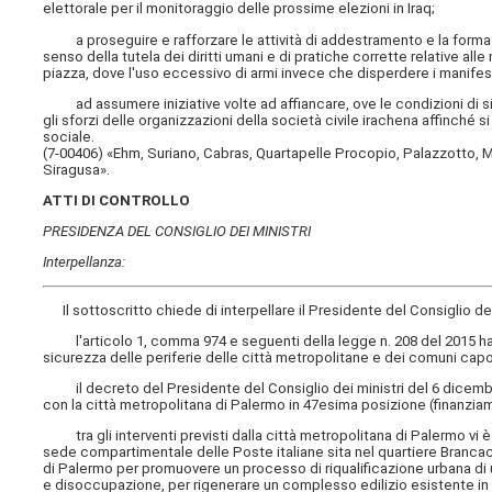
elettorale per il monitoraggio delle prossime elezioni in Iraq;
a proseguire e rafforzare le attività di addestramento e la formazi
senso della tutela dei diritti umani e di pratiche corrette relative all
piazza, dove l'uso eccessivo di armi invece che disperdere i manifes
ad assumere iniziative volte ad affiancare, ove le condizioni di sic
gli sforzi delle organizzazioni della società civile irachena affinché s
sociale.
(7-00406) «Ehm, Suriano, Cabras, Quartapelle Procopio, Palazzotto, Migl
Siragusa».
ATTI DI CONTROLLO
PRESIDENZA DEL CONSIGLIO DEI MINISTRI
Interpellanza:
Il sottoscritto chiede di interpellare
il Presidente del Consiglio dei
l'articolo 1, comma 974 e seguenti della legge n. 208 del 2015 ha ist
sicurezza delle periferie delle città metropolitane e dei comuni capo
il decreto del Presidente del Consiglio dei ministri del 6 dicembr
con la città metropolitana di Palermo in 47esima posizione (finanziame
tra gli interventi previsti dalla città metropolitana di Palermo vi è
sede compartimentale delle Poste italiane sita nel quartiere Brancacci
di Palermo per promuovere un processo di riqualificazione urbana di u
e disoccupazione, per rigenerare un complesso edilizio esistente in un