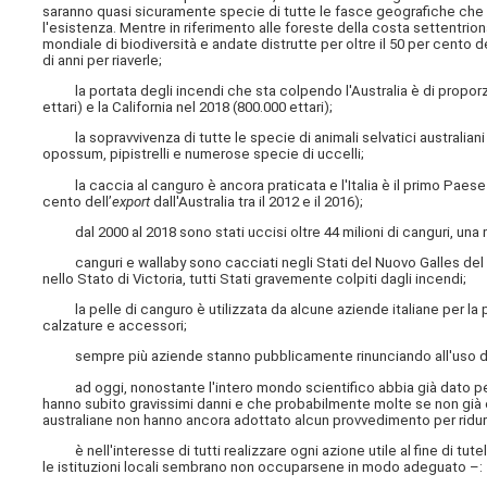
saranno quasi sicuramente specie di tutte le fasce geografiche che ve
l'esistenza. Mentre in riferimento alle foreste della costa settentr
mondiale di biodiversità e andate distrutte per oltre il 50 per cento 
di anni per riaverle;
la portata degli incendi che sta colpendo l'Australia è di proporz
ettari) e la California nel 2018 (800.000 ettari);
la sopravvivenza di tutte le specie di animali selvatici australiani 
opossum, pipistrelli e numerose specie di uccelli;
la caccia al canguro è ancora praticata e l'Italia è il primo Paese eu
cento dell’
export
dall'Australia tra il 2012 e il 2016);
dal 2000 al 2018 sono stati uccisi oltre 44 milioni di canguri, una m
canguri e wallaby sono cacciati negli Stati del Nuovo Galles del S
nello Stato di Victoria, tutti Stati gravemente colpiti dagli incendi;
la pelle di canguro è utilizzata da alcune aziende italiane per la p
calzature e accessori;
sempre più aziende stanno pubblicamente rinunciando all'uso di 
ad oggi, nonostante l'intero mondo scientifico abbia già dato per ce
hanno subito gravissimi danni e che probabilmente molte se non già es
australiane non hanno ancora adottato alcun provvedimento per ridurr
è nell'interesse di tutti realizzare ogni azione utile al fine di tute
le istituzioni locali sembrano non occuparsene in modo adeguato –: