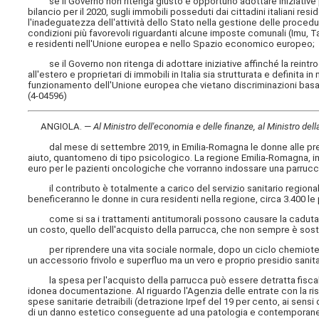
se il Governo non ritenga giusto e opportuno adottare iniziative per 
bilancio per il 2020, sugli immobili posseduti dai cittadini italiani res
l'inadeguatezza dell'attività dello Stato nella gestione delle procedu
condizioni più favorevoli riguardanti alcune imposte comunali (Imu, Tasi 
e residenti nell'Unione europea e nello Spazio economico europeo;
se il Governo non ritenga di adottare iniziative affinché la reintroduz
all'estero e proprietari di immobili in Italia sia strutturata e defini
funzionamento dell'Unione europea che vietano discriminazioni basat
(4-04596)
ANGIOLA. —
Al Ministro dell'economia e delle finanze, al Ministro dell
dal mese di settembre 2019, in Emilia-Romagna le donne alle prese
aiuto, quantomeno di tipo psicologico. La regione Emilia-Romagna, in
euro per le pazienti oncologiche che vorranno indossare una parrucc
il contributo è totalmente a carico del servizio sanitario region
beneficeranno le donne in cura residenti nella regione, circa 3.400 l
come si sa i trattamenti antitumorali possono causare la caduta de
un costo, quello dell'acquisto della parrucca, che non sempre è sost
per riprendere una vita sociale normale, dopo un ciclo chemioter
un accessorio frivolo e superfluo ma un vero e proprio presidio sanit
la spesa per l'acquisto della parrucca può essere detratta fiscal
idonea documentazione. Al riguardo l'Agenzia delle entrate con la riso
spese sanitarie detraibili (detrazione Irpef del 19 per cento, ai sensi
di un danno estetico conseguente ad una patologia e contemporaneam