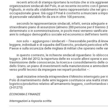
recenti articoli di stampa riportano la notizia che si sta aggravand
organizzazioni sindacali del Polo, in un recente incontro con il gen
Figliuolo, in visita allo stabilimento hanno rappresentato che nel gir
occupazionale grave. Già oggi il Pmal è costretto a rinunciare a imp
di personale valutabile fin da ora in oltre 100 persone;
secondo le rappresentanze sindacali, infatti, senza adeguate e im
straordinario piano di assunzioni (almeno 200 persone per il triennio
determinato o in somministrazione, in pochi mesi verranno vanificate 
anni lo sviluppo demografico sociale ed economico dell'intero territo
non solo – aggiungono i sindacati – l'inesorabile perdita di
kno
leggere, individuali e di squadra dell'Esercito, produrrà pericolosi eff
Paese e sulla sicurezza delle migliaia di militari che operano nelle vari
in questo contesto, le richieste sindacali riguardano: lo sblocc
legge n. 244 del 2012; la riapertura delle ex scuole allievi operai e a
trasmissione delle conoscenze; la ricerca e consolidamento delle co
dello Stato; un piano di investimenti nella manutenzione e ammodernam
verso profili tecnici da impiegare nei reparti produttivi –:
quali iniziative intenda intraprendere il Ministro interrogato per ris
Polo di mantenimento delle armi leggere costituisce una realtà strateg
logistico/produttivo relativo all'armamento leggero, confrontandosi co
(3-01273)
ECONOMIA E FINANZE
Interrogazioni a risposta scritta: