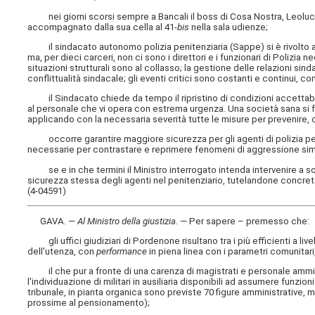
nei giorni scorsi sempre a Bancali il boss di Cosa Nostra, Leoluc
accompagnato dalla sua cella al 41-
bis
nella sala udienze;
il sindacato autonomo polizia penitenziaria (Sappe) si è rivolto al
ma, per dieci carceri, non ci sono i direttori e i funzionari di Polizia 
situazioni strutturali sono al collasso; la gestione delle relazioni si
conflittualità sindacale; gli eventi critici sono costanti e continui, come
il Sindacato chiede da tempo il ripristino di condizioni accettabili 
al personale che vi opera con estrema urgenza. Una società sana si fond
applicando con la necessaria severità tutte le misure per prevenire,
occorre garantire maggiore sicurezza per gli agenti di polizia pen
necessarie per contrastare e reprimere fenomeni di aggressione simil
se e in che termini il Ministro interrogato intenda intervenire a sos
sicurezza stessa degli agenti nel penitenziario, tutelandone concret
(4-04591)
GAVA. —
Al Ministro della giustizia
.
— Per sapere – premesso che:
gli uffici giudiziari di Pordenone risultano tra i più efficienti a liv
dell'utenza, con
performance
in piena linea con i parametri comunitari,
il che pur a fronte di una carenza di magistrati e personale ammini
l'individuazione di militari in ausiliaria disponibili ad assumere funzio
tribunale, in pianta organica sono previste 70 figure amministrative, 
prossime al pensionamento);