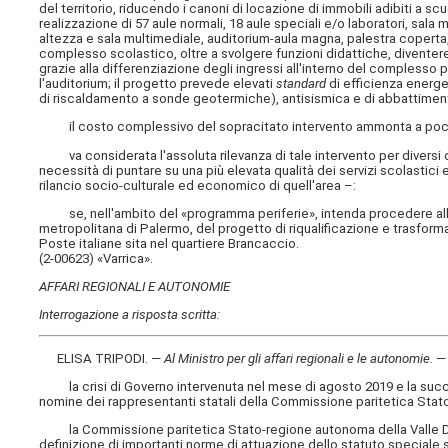
del territorio, riducendo i canoni di locazione di immobili adibiti a scu
realizzazione di 57 aule normali, 18 aule speciali e/o laboratori, sala
altezza e sala multimediale, auditorium-aula magna, palestra coperta, s
complesso scolastico, oltre a svolgere funzioni didattiche, diventereb
grazie alla differenziazione degli ingressi all'interno del complesso pe
l'auditorium; il progetto prevede elevati
standard
di efficienza energe
di riscaldamento a sonde geotermiche), antisismica e di abbattiment
il costo complessivo del sopracitato intervento ammonta a poco m
va considerata l'assoluta rilevanza di tale intervento per diversi q
necessità di puntare su una più elevata qualità dei servizi scolastici
rilancio socio-culturale ed economico di quell'area –:
se, nell'ambito del «programma periferie», intenda procedere alla 
metropolitana di Palermo, del progetto di riqualificazione e trasfo
Poste italiane sita nel quartiere Brancaccio.
(2-00623) «Varrica».
AFFARI REGIONALI E AUTONOMIE
Interrogazione a risposta scritta:
ELISA TRIPODI. —
Al Ministro per gli affari regionali e le autonomie
.
— 
la crisi di Governo intervenuta nel mese di agosto 2019 e la succ
nomine dei rappresentanti statali della Commissione paritetica Stato
la Commissione paritetica Stato-regione autonoma della Valle D'Aost
definizione di importanti norme di attuazione dello statuto speciale s