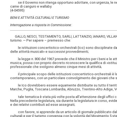
se il Governo non ritenga opportuno adottare, con urgenza, le necess
carne di canguro e wallaby.
(4-04595)
BENI E ATTIVITÀ CULTURALI E TURISMO
Interrogazione a risposta in Commissione:
GALLO, NESCI, TESTAMENTO, SARLI, LATTANZIO, IANARO, VILLAN
turismo
.
— Per sapere – premesso che:
le istituzioni concertistico-orchestrali (Ico) sono disciplinate dall
delle attività musicali» e successivi provvedimenti;
la legge n. 800 del 1967 prevede che il Ministro per i beni e le attiv
musica, possa con proprio decreto riconoscere la qualifica di «istituz
professionale che svolgono almeno cinque mesi di attività;
il principale scopo delle istituzioni concertistico-orchestrali è la 
contemporaneo, con un particolare coinvolgimento dei giovani che so
le Ico dovrebbero essere equamente distribuite su tutto il territori
Marche, Puglia, Toscana Lombardia, Abruzzo, Trentino-Alto Adige, Ven
tale tematica è stata più volte posta all'attenzione degli uffici comp
Nella precedente legislatura, sia durante la legislatura in corso, eviden
e dei relativi contributi ad esse assegnati;
con favore, si apprende da un articolo di giornale pubblicato dal
culturali e per il turismo convenga con la volontà del Movimento 5 stell