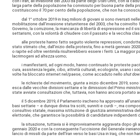
con l'Iran, all'invasione del 2003 da parte degli Stati Uniti, con la ca
larga parte della popolazione ha convissuto per buona parte della prop
costituiscono il 70 per cento della popolazione, che non ha conosciut
dal 1° ottobre 2019 in Iraq milioni di giovani si sono riversati nelle
mobilitazione dall'invasione statunitense del 2003, che ha coinvolto 1
Governo, la corruzione, la mancanza di libertà di espressione ed il si
settarismi, con la volontà di chiudere con il passato e la vecchia cl
alle proteste hanno fatto seguito violente repressioni, condotte sia
stato stimato che, dall'inizio della protesta, fino a metà gennaio 202
o rapite ed oltre ventimila risulterebbero essere i feriti. La maggior pa
lacrimogeni ad altezza uomo;
i manifestanti, ad ogni modo, hanno continuato le proteste pacifi
cura, assistenza legale, cibo, attività culturali, ecologiste, usano i
soc
volte ha bloccato internet nel/paese, come accaduto nello
shut dow
le richieste del movimento, giunte a inizio dicembre 2019, sono la
esca dalle vecchie divisioni settarie e le dimissioni del Primo minist
state avviate consultazioni che, tuttavia, non hanno ancora portato a
il 5 dicembre 2019, il Parlamento iracheno ha approvato all'unanimi
basi settarie – e dunque divisa tra sciiti, sunniti e curdi –, ma compos
consultivo statale, massima istituzione di giustizia amministrativa de
elettorale, che garantisce la possibilità di candidature indipendenti da
la situazione, tuttavia si è improvvisamente aggravata dopo gli att
gennaio 2020 e con la conseguente l'uccisione del Generale iraniano 
lancio di missili da parte dell'Iran verso le basi Usa in Iraq, che non ha