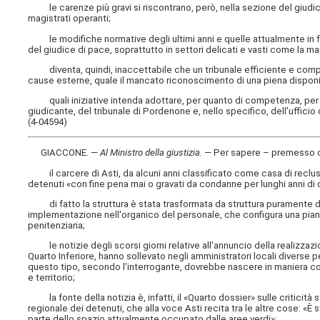
le carenze più gravi si riscontrano, però, nella sezione del giudic
magistrati operanti;
le modifiche normative degli ultimi anni e quelle attualmente in
del giudice di pace, soprattutto in settori delicati e vasti come la ma
diventa, quindi, inaccettabile che un tribunale efficiente e compete
cause esterne, quale il mancato riconoscimento di una piena disponibi
quali iniziative intenda adottare, per quanto di competenza, per 
giudicante, del tribunale di Pordenone e, nello specifico, dell'ufficio
(4-04594)
GIACCONE. —
Al Ministro della giustizia
.
— Per sapere – premesso 
il carcere di Asti, da alcuni anni classificato come casa di reclu
detenuti «con fine pena mai o gravati da condanne per lunghi anni di
di fatto la struttura è stata trasformata da struttura puramente 
implementazione nell'organico del personale, che configura una pianta
penitenziaria;
le notizie degli scorsi giorni relative all'annuncio della realizzazi
Quarto Inferiore, hanno sollevato negli amministratori locali diverse
questo tipo, secondo l'interrogante, dovrebbe nascere in maniera con
e territorio;
la fonte della notizia è, infatti, il «Quarto dossier» sulle criticità s
regionale dei detenuti, che alla voce Asti recita tra le altre cose: «È
parte dello spazio attualmente occupato dalle aree verdi»;