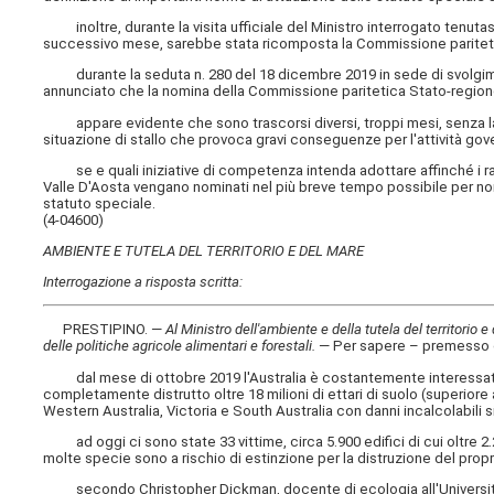
inoltre, durante la visita ufficiale del Ministro interrogato tenutasi 
successivo mese, sarebbe stata ricomposta la Commissione pariteti
durante la seduta n. 280 del 18 dicembre 2019 in sede di svolgimen
annunciato che la nomina della Commissione paritetica Stato-regione
appare evidente che sono trascorsi diversi, troppi mesi, senza la
situazione di stallo che provoca gravi conseguenze per l'attività gove
se e quali iniziative di competenza intenda adottare affinché i ra
Valle D'Aosta vengano nominati nel più breve tempo possibile per non
statuto speciale.
(4-04600)
AMBIENTE E TUTELA DEL TERRITORIO E DEL MARE
Interrogazione a risposta scritta:
PRESTIPINO. —
Al Ministro dell'ambiente e della tutela del territorio e
delle politiche agricole alimentari e forestali
.
— Per sapere – premesso 
dal mese di ottobre 2019 l'Australia è costantemente interessata d
completamente distrutto oltre 18 milioni di ettari di suolo (superiore
Western Australia, Victoria e South Australia con danni incalcolabili si
ad oggi ci sono state 33 vittime, circa 5.900 edifici di cui oltre 2.200
molte specie sono a rischio di estinzione per la distruzione del prop
secondo Christopher Dickman, docente di ecologia all'Università d