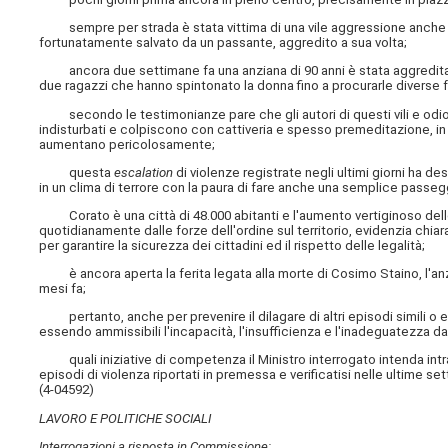
sempre per strada è stata vittima di una vile aggressione anche un
fortunatamente salvato da un passante, aggredito a sua volta;
ancora due settimane fa una anziana di 90 anni è stata aggredita all'i
due ragazzi che hanno spintonato la donna fino a procurarle diverse f
secondo le testimonianze pare che gli autori di questi vili e odiosi 
indisturbati e colpiscono con cattiveria e spesso premeditazione, in
aumentano pericolosamente;
questa
escalation
di violenze registrate negli ultimi giorni ha d
in un clima di terrore con la paura di fare anche una semplice passeg
Corato è una città di 48.000 abitanti e l'aumento vertiginoso delle
quotidianamente dalle forze dell'ordine sul territorio, evidenzia chi
per garantire la sicurezza dei cittadini ed il rispetto delle legalità;
è ancora aperta la ferita legata alla morte di Cosimo Staino, l'anzi
mesi fa;
pertanto, anche per prevenire il dilagare di altri episodi simili o em
essendo ammissibili l'incapacità, l'insufficienza e l'inadeguatezza da p
quali iniziative di competenza il Ministro interrogato intenda intra
episodi di violenza riportati in premessa e verificatisi nelle ultime set
(4-04592)
LAVORO E POLITICHE SOCIALI
Interrogazioni a risposta in Commissione: