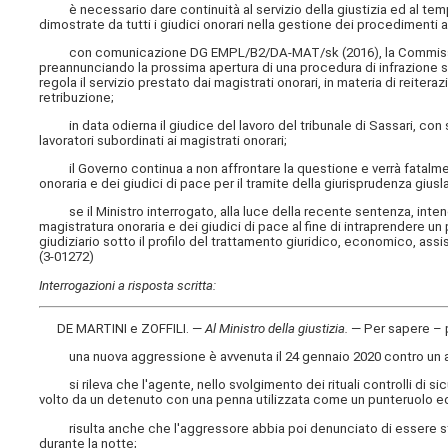
è necessario dare continuità al servizio della giustizia ed al temp
dimostrate da tutti i giudici onorari nella gestione dei procedimenti a
con comunicazione DG EMPL/B2/DA-MAT/sk (2016), la Commissione
preannunciando la prossima apertura di una procedura di infrazione sul
regola il servizio prestato dai magistrati onorari, in materia di reitera
retribuzione;
in data odierna il giudice del lavoro del tribunale di Sassari, con s
lavoratori subordinati ai magistrati onorari;
il Governo continua a non affrontare la questione e verrà fatalmente
onoraria e dei giudici di pace per il tramite della giurisprudenza giusl
se il Ministro interrogato, alla luce della recente sentenza, inten
magistratura onoraria e dei giudici di pace al fine di intraprendere un
giudiziario sotto il profilo del trattamento giuridico, economico, assi
(3-01272)
Interrogazioni a risposta scritta:
DE MARTINI e ZOFFILI. —
Al Ministro della giustizia
.
— Per sapere –
una nuova aggressione è avvenuta il 24 gennaio 2020 contro un agent
si rileva che l'agente, nello svolgimento dei rituali controlli di sicu
volto da un detenuto con una penna utilizzata come un punteruolo ed è
risulta anche che l'aggressore abbia poi denunciato di essere stato
durante la notte;