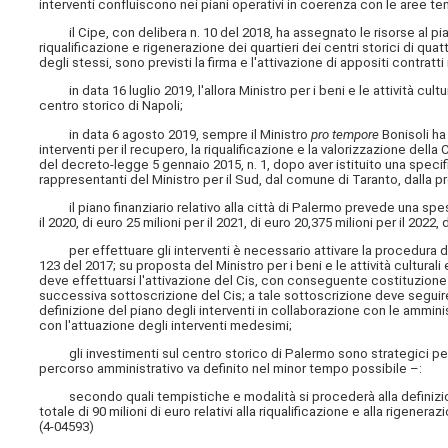
interventi confluiscono nei piani operativi in coerenza con le aree t
il Cipe, con delibera n. 10 del 2018, ha assegnato le risorse al pia
riqualificazione e rigenerazione dei quartieri dei centri storici di q
degli stessi, sono previsti la firma e l'attivazione di appositi contratti 
in data 16 luglio 2019, l'allora Ministro per i beni e le attività cultur
centro storico di Napoli;
in data 6 agosto 2019, sempre il Ministro
pro tempore
Bonisoli ha 
interventi per il recupero, la riqualificazione e la valorizzazione dell
del decreto-legge 5 gennaio 2015, n. 1, dopo aver istituito una spec
rappresentanti del Ministro per il Sud, dal comune di Taranto, dalla pr
il piano finanziario relativo alla città di Palermo prevede una spesa d
il 2020, di euro 25 milioni per il 2021, di euro 20,375 milioni per il 2022, 
per effettuare gli interventi è necessario attivare la procedura di c
123 del 2017; su proposta del Ministro per i beni e le attività culturali
deve effettuarsi l'attivazione del Cis, con conseguente costituzione 
successiva sottoscrizione del Cis; a tale sottoscrizione deve seguir
definizione del piano degli interventi in collaborazione con le amminis
con l'attuazione degli interventi medesimi;
gli investimenti sul centro storico di Palermo sono strategici per il 
percorso amministrativo va definito nel minor tempo possibile –:
secondo quali tempistiche e modalità si procederà alla definizio
totale di 90 milioni di euro relativi alla riqualificazione e alla rigener
(4-04593)