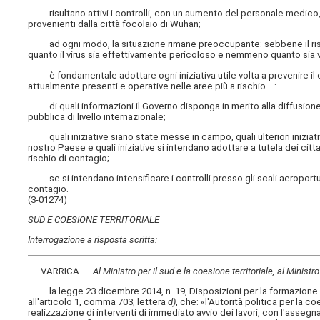
risultano attivi i controlli, con un aumento del personale medico, ne
provenienti dalla città focolaio di Wuhan;
ad ogni modo, la situazione rimane preoccupante: sebbene il risc
quanto il virus sia effettivamente pericoloso e nemmeno quanto sia v
è fondamentale adottare ogni iniziativa utile volta a prevenire il con
attualmente presenti e operative nelle aree più a rischio –:
di quali informazioni il Governo disponga in merito alla diffusione d
pubblica di livello internazionale;
quali iniziative siano state messe in campo, quali ulteriori iniziativ
nostro Paese e quali iniziative si intendano adottare a tutela dei citta
rischio di contagio;
se si intendano intensificare i controlli presso gli scali aeroportual
contagio.
(3-01274)
SUD E COESIONE TERRITORIALE
Interrogazione a risposta scritta:
VARRICA. —
Al Ministro per il sud e la coesione territoriale, al Ministro 
la legge 23 dicembre 2014, n. 19, Disposizioni per la formazione del
all'articolo 1, comma 703, lettera
d)
, che: «l'Autorità politica per la 
realizzazione di interventi di immediato avvio dei lavori, con l'assegna