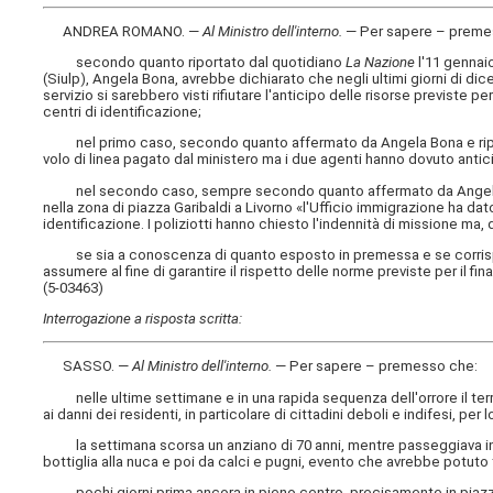
ANDREA ROMANO. —
Al Ministro dell'interno
.
— Per sapere – preme
secondo quanto riportato dal quotidiano
La Nazione
l'11 gennaio
(Siulp), Angela Bona, avrebbe dichiarato che negli ultimi giorni di dice
servizio si sarebbero visti rifiutare l'anticipo delle risorse previste 
centri di identificazione;
nel primo caso, secondo quanto affermato da Angela Bona e riport
volo di linea pagato dal ministero ma i due agenti hanno dovuto antic
nel secondo caso, sempre secondo quanto affermato da Angela 
nella zona di piazza Garibaldi a Livorno «l'Ufficio immigrazione ha d
identificazione. I poliziotti hanno chiesto l'indennità di missione ma, di
se sia a conoscenza di quanto esposto in premessa e se corrispond
assumere al fine di garantire il rispetto delle norme previste per il fi
(5-03463)
Interrogazione a risposta scritta:
SASSO. —
Al Ministro dell'interno
.
— Per sapere – premesso che:
nelle ultime settimane e in una rapida sequenza dell'orrore il territ
ai danni dei residenti, in particolare di cittadini deboli e indifesi, per l
la settimana scorsa un anziano di 70 anni, mentre passeggiava in v
bottiglia alla nuca e poi da calci e pugni, evento che avrebbe potuto 
pochi giorni prima ancora in pieno centro, precisamente in piazza