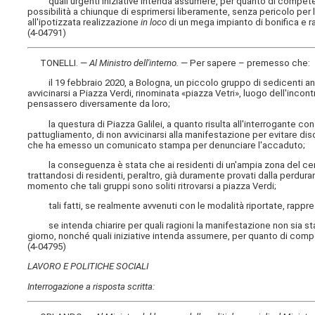
quali urgenti iniziative intenda assumere, per quanto di competenz
possibilità a chiunque di esprimersi liberamente, senza pericolo per l
all'ipotizzata realizzazione
in loco
di un mega impianto di bonifica e ra
(4-04791)
TONELLI. —
Al Ministro dell'interno
.
— Per sapere – premesso che:
il 19 febbraio 2020, a Bologna, un piccolo gruppo di sedicenti anar
avvicinarsi a Piazza Verdi, rinominata «piazza Vetri», luogo dell'incont
pensassero diversamente da loro;
la questura di Piazza Galilei, a quanto risulta all'interrogante con
pattugliamento, di non avvicinarsi alla manifestazione per evitare di
che ha emesso un comunicato stampa per denunciare l'accaduto;
la conseguenza è stata che ai residenti di un'ampia zona del centro
trattandosi di residenti, peraltro, già duramente provati dalla perduran
momento che tali gruppi sono soliti ritrovarsi a piazza Verdi;
tali fatti, se realmente avvenuti con le modalità riportate, rappre
se intenda chiarire per quali ragioni la manifestazione non sia stata 
giorno, nonché quali iniziative intenda assumere, per quanto di compe
(4-04795)
LAVORO E POLITICHE SOCIALI
Interrogazione a risposta scritta: