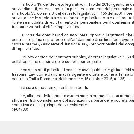
l'articolo 19, del decreto legislativo n. 175 del 2016 «gestione de
provvedimenti, criteri e modalità per il reclutamento del personale nel 
all'articolo 35, comma 3, del decreto legislativo n. 165 del 2001, ripr
previsto che le società a partecipazione pubblica totale o di control
«criteri e modalità di reclutamento del personale e per il conferimento
trasparenza, pubblicità e imparzialità»;
la Corte dei conti ha individuato i presupposti di legittimità che d
controllate prima di procedere all'affidamento di un incarico devono ve
risorse interne», «esigenze di funzionalità», «proporzionalità del com
di imparzialità»;
il nuovo codice dei contratti pubblici, decreto legislativo n. 50 de
collaborazione da parte delle società partecipate;
non sono stati pubblicati bandi né avvisi pubblici e gli incarichi sono
trasparenza», come da normativa vigente e citata e come affermato da
controllo Emilia-Romagna, deliberazione 15 ottobre 2015, n. 135) –:
se sia a conoscenza dei fatti esposti;
se, alla luce delle criticità evidenziate in premessa, non ritenga di
affidamenti di consulenze e collaborazioni da parte delle società parte
normativa e dalla giurisprudenza esistente.
(4-04788)