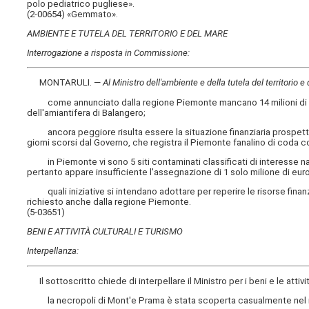
polo pediatrico pugliese».
(2-00654) «Gemmato».
AMBIENTE E TUTELA DEL TERRITORIO E DEL MARE
Interrogazione a risposta in Commissione:
MONTARULI. —
Al Ministro dell'ambiente e della tutela del territorio e
come annunciato dalla regione Piemonte mancano 14 milioni di euro g
dell'amiantifera di Balangero;
ancora peggiore risulta essere la situazione finanziaria prospettata
giorni scorsi dal Governo, che registra il Piemonte fanalino di coda co
in Piemonte vi sono 5 siti contaminati classificati di interesse na
pertanto appare insufficiente l'assegnazione di 1 solo milione di euro
quali iniziative si intendano adottare per reperire le risorse finan
richiesto anche dalla regione Piemonte.
(5-03651)
BENI E ATTIVITÀ CULTURALI E TURISMO
Interpellanza:
Il sottoscritto chiede di interpellare
il Ministro per i beni e le attivi
la necropoli di Mont'e Prama è stata scoperta casualmente nel mar