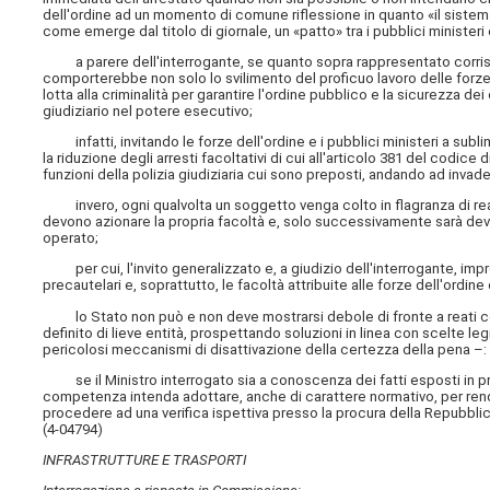
dell'ordine ad un momento di comune riflessione in quanto «il sistema 
come emerge dal titolo di giornale, un «patto» tra i pubblici ministeri 
a parere dell'interrogante, se quanto sopra rappresentato corrispo
comporterebbe non solo lo svilimento del proficuo lavoro delle forze
lotta alla criminalità per garantire l'ordine pubblico e la sicurezza 
giudiziario nel potere esecutivo;
infatti, invitando le forze dell'ordine e i pubblici ministeri a subli
la riduzione degli arresti facoltativi di cui all'articolo 381 del codi
funzioni della polizia giudiziaria cui sono preposti, andando ad inva
invero, ogni qualvolta un soggetto venga colto in flagranza di reato
devono azionare la propria facoltà e, solo successivamente sarà devolu
operato;
per cui, l'invito generalizzato e, a giudizio dell'interrogante, imp
precautelari e, soprattutto, le facoltà attribuite alle forze dell'ord
lo Stato non può e non deve mostrarsi debole di fronte a reati cos
definito di lieve entità, prospettando soluzioni in linea con scelte l
pericolosi meccanismi di disattivazione della certezza della pena –:
se il Ministro interrogato sia a conoscenza dei fatti esposti in prem
competenza intenda adottare, anche di carattere normativo, per ren
procedere ad una verifica ispettiva presso la procura della Repubblica 
(4-04794)
INFRASTRUTTURE E TRASPORTI