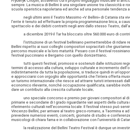
Fryderyk Chopin, attraverso cui il proprio linguaggio musicale si arric
sempre. La musica di Bellini è una singolare unione tra classicità e r
scuola operistica napoletana ed anche ad una personale tendenza a
negli ultimi anni il Teatro Massimo «V. Bellini» di Catania sta vive
l'ente è tenuto ad effettuare la propria programmazione lirica, a causa 
spettacolo e dei debiti contratti negli anni dallo stesso Teatro, dall'a
a dicembre 2019 il Tar ha bloccato oltre 560.000 euro di contribut
l'istituzione di un festival belliniano permetterebbe di ridare resp
Bellini rispetto ai suoi colleghi compositori sopracitati che giusta
percorso musicale e la loro maturità: Pesaro con il festival rossinian
festival pucciniano e Bergamo con quello donizettiano;
tutti questi festival, promossi e sostenuti dalle istituzioni regional
termini di accesso alla cultura, sviluppo culturale e incremento dell'of
indistintamente da tutta la popolazione, si traduce quindi in un'oppo
e approcciarsi con orgoglio alle opportunità che l'intera offerta mus
un turismo internazionale che riesce ad attrarre turisti interessati d
economico rilevante, nonché occupazione qualificata; sarebbe inoltre
dare un contributo alla crescita culturale locale;
uno speciale concorso e premio per giovani compositori al di sotto 
primarie e secondarie di I grado riguardante vari aspetti della cultura
riferimento culturali nell'economia locale. Il festival stesso può ser
Vincenzo Bellini, per arrivare al teatro greco-romano, a Taormina e ad 
prevedere numerosi eventi, concerti, giornate di studio e conferenze d
musicologi di chiara fama e in collaborazione con l'università di Catan
la realizzazione del Bellini Teatro Festival è dunque un investimen