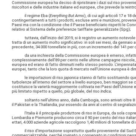
Commissione europea ha deciso di ripristinare i dazi sul riso proveni
risicoltori e delle industrie italiane ed europee, che prevede la reintr
il regime Eba (
Everything But Arms
), di cui agli articoli 17 e 
contingentamenti a tutti i prodotti, escluse armi e munizioni, provenie
Paesi ma con la condizione che il Paese beneficiario rispetti le Conven
relativo al Sistema delle preferenze tariffarie generalizzate (Spg);
tuttavia, dall'inizio del 2019, si è registro un aumento notevole di 
tratta di un aumento molto significativo: in soli sei mesi, da gennaio
precedente, 34.000 tonnellate in più, con un incremento del 141 per 
da una inchiesta della Commissione europea è emerso, infatti, c
complessivamente dell'89 per cento nelle ultime campagne risicole, ch
europea ed erano di fatto diminuiti nello stesso periodo. L'impennata 
europei, tanto che la loro quota di mercato nell'Unione europea è di
le importazioni di riso
japonica
stanno di fatto sostituendo que
turbolenze all'interno del settore a livello europeo, ben maggiori se 
costituisce la varietà maggiormente coltivata nei Paesi dell'Unione eu
più limitato rispetto a quello, più globale, del riso
Indica
;
soltanto nell'ultimo anno, dalla Cambogia, sono arrivati oltre 8 mili
il Pakistan e la Thailandia, pur essendo da anni al centro di segnalaz
l'Italia è il principale produttore di riso in Europa, da sola copre 
Lombardia e Piemonte producono circa il 90 per cento del riso italian
ettari, 4.000 aziende agricole raccolgono 1,40 milioni di tonnellate di r
il riso d'importazione soprattutto quello proveniente dal Sud Est
commercializzabile, perché rovinato o conservato in condizioni pes