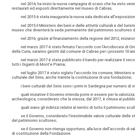
nel 2014, ha inizio la nuova campagna di scavo che ha visto venire a
restaurati ed esposti direttamente nel museo di Cabras;
nel 2015 è stata inaugurata la nuova sala dedicata all'esposizione 
nel 2015 il Ministero dei beni e delle attività culturali e del turism
museo che diventerà la sede permanente del patrimonio scultoreo d
nel 2016, grazie al finanziamento della regione del 2012, iniziarono
nel marzo 2017 è stato firmato l'accordo con l'Arcidiocesi di Orist
della Curia, saranno gestiti dal comune di Cabras per i prossimi 10 ann
nel marzo 2017 è stata pubblicato il bando per realizzare il secon
tutti i Giganti di Mont'e Prama;
nel luglio 2017 è stato siglato l'accordo tra comune, Ministero e r
culturale del Sinis, anche tramite la costituzione di una fondazione;
i beni culturali del Sinis sono i primi in Sardegna per numero di vis
quali iniziative il Governo intenda porre in essere per la valorizzaz
archeologica, considerato che la stessa, dal 2017, è chiusa al pubbli
quali siano gli indirizzi relativi al rientro di tutto il patrimonio sc
se il Governo, considerato l'inestimabile valore culturale delle statu
del patrimonio scultoreo;
se il Governo non ritenga opportuno, alla luce dell'accordo di valori
di costituzione della Fondazione.