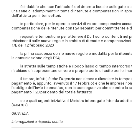
è indubbio che con l'articolo 4 del decreto fiscale collegato alla 
una serie di adempimenti in tema di ritenute e compensazioni in appa
dell'attività per interi settori;
in particolare, per le opere o servizi di valore complessivo annuo 
compensazione delle ritenute con F24 separati per committente e deve
requisiti e tempistiche per ottenere il Durf sono contenuti nel pro
chiarimenti sulle nuove regole in ambito di ritenute e compensazioni i
1/E del 12 febbraio 2020;
la prima scadenza con le nuove regole e modalità per le ritenute di
la comunicazione degli F24;
la stretta sulle tempistiche e il poco lasso di tempo intercorso tra
rischiano di rappresentare un vero e proprio corto circuito per le im
il timore, infatti, è che l'Agenzia non riesca a rilasciare in tempo il 
pagamento è, appunto, avvenuto il 17 febbraio) e che le imprese non
l'obbligo dell'invio telematico, con la conseguenza che se entro la sc
pagamento il 20 per cento del totale fatturato –:
se e quali urgenti iniziative il Ministro interrogato intenda adotta
(4-04787)
GIUSTIZIA
Interrogazioni a risposta scritta: