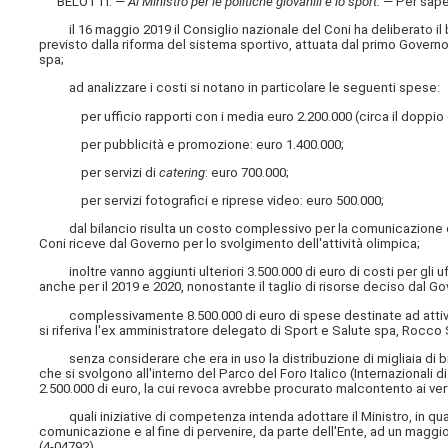
BELOTTI. —
Al Ministro per le politiche giovanili e lo sport
.
— Per sape
il 16 maggio 2019 il Consiglio nazionale del Coni ha deliberato il b
previsto dalla riforma del sistema sportivo, attuata dal primo Governo
spa;
ad analizzare i costi si notano in particolare le seguenti spese:
per ufficio rapporti con i media euro 2.200.000 (circa il doppio d
per pubblicità e promozione: euro 1.400.000;
per servizi di
catering
: euro 700.000;
per servizi fotografici e riprese video: euro 500.000;
dal bilancio risulta un costo complessivo per la comunicazione del 
Coni riceve dal Governo per lo svolgimento dell'attività olimpica;
inoltre vanno aggiunti ulteriori 3.500.000 di euro di costi per gli u
anche per il 2019 e 2020, nonostante il taglio di risorse deciso dal Go
complessivamente 8.500.000 di euro di spese destinate ad attività n
si riferiva l'ex amministratore delegato di Sport e Salute spa, Rocco 
senza considerare che era in uso la distribuzione di migliaia di bigli
che si svolgono all'interno del Parco del Foro Italico (Internazionali d
2.500.000 di euro, la cui revoca avrebbe procurato malcontento ai vert
quali iniziative di competenza intenda adottare il Ministro, in qualità
comunicazione e al fine di pervenire, da parte dell'Ente, ad un mag
(4-04792)