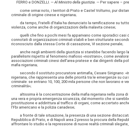
FERRO e DONZELLI. —
Al Ministro della giustizia
.
— Per sapere – pr
come ormai noto, i territori di Prato e Castel Volturno, pur dista
criminale di origine cinese e nigeriana;
da tempo, Fratelli d'Italia ha denunciato la ramificazione su tutto il
violenza, come anche di organizzazioni della malavita cinese;
quelli che fino a pochi mesi fa apparivano come sporadici casi di 
connotati di organizzazioni criminali stabili e ben strutturate secondo 
riconosciuto dalla stessa Corte di cassazione, VI sezione penale;
anche negli ambienti della giustizia si starebbe facendo largo la
parallelismi rispetto al fenomeno mafioso «nostrano», come avvalorato
associazioni criminali cinesi dell'area pratese e dai dirigenti della po
mafia nigeriana;
secondo il sostituto procuratore antimafia, Cesare Sirignano: «I
nigeriana, che rappresenta una delle priorità tra le emergenze su cui
criminale: se entrano 10, 100, 200 mila persone che non lavorano e ven
criminalità»;
altissima è la concentrazione della mafia nigeriana nella zona di Cas
una vera e propria emergenza sicurezza, dal momento che si sarebbe ad
prostituzione e addirittura al traffico di organi, come accertato anch
l'Fbi americano e la polizia canadese;
a fronte di tale situazione, la presenza di una sezione distaccata d
Repubblica di Prato, e di Napoli area 2 presso la procura della Repub
affrontare lo studio e la repressione di nuove realtà criminali slegate,