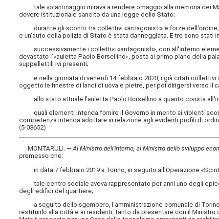
tale volantinaggio mirava a rendere omaggio alla memoria dei Martir
dovere istituzionale sancito da una legge dello Stato;
durante gli scontri tra collettivi «antagonisti» e forze dell'ordine, 
e un'auto della polizia di Stato è stata danneggiata. E tre sono stati in
successivamente i collettivi «antagonisti», con all'interno elemen
devastato l’«auletta Paolo Borsellino», posta al primo piano della pal
suppellettili ivi presenti;
e nella giornata di venerdì 14 febbraio 2020, i già citati collettivi 
oggetto le finestre di lanci di uova e pietre, per poi dirigersi verso il
c
allo stato attuale l'auletta Paolo Borsellino a quanto consta all'in
quali elementi intenda fornire il Governo in merito ai violenti scontri
competenza intenda adottare in relazione agli evidenti profili di ordi
(5-03652)
MONTARULI. —
Al Ministro dell'interno, al Ministro dello sviluppo eco
premesso che:
in data 7 febbraio 2019 a Torino, in seguito all'Operazione «Scinti
tale centro sociale aveva rappresentato per anni uno degli epicent
degli edifici del quartiere;
a seguito dello sgombero, l'amministrazione comunale di Torino ave
restituirlo alla città e ai residenti, tanto da presentare con il Minist