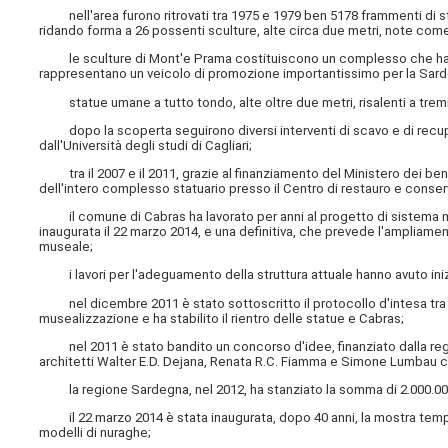
nell'area furono ritrovati tra 1975 e 1979 ben 5178 frammenti di s
ridando forma a 26 possenti sculture, alte circa due metri, note come
le sculture di Mont'e Prama costituiscono un complesso che ha sem
rappresentano un veicolo di promozione importantissimo per la Sar
statue umane a tutto tondo, alte oltre due metri, risalenti a tremil
dopo la scoperta seguirono diversi interventi di scavo e di recuper
dall'Università degli studi di Cagliari;
tra il 2007 e il 2011, grazie al finanziamento del Ministero dei beni 
dell'intero complesso statuario presso il Centro di restauro e conserv
il comune di Cabras ha lavorato per anni al progetto di sistema 
inaugurata il 22 marzo 2014, e una definitiva, che prevede l'ampliame
museale;
i lavori per l'adeguamento della struttura attuale hanno avuto iniz
nel dicembre 2011 è stato sottoscritto il protocollo d'intesa tra 
musealizzazione e ha stabilito il rientro delle statue e Cabras;
nel 2011 è stato bandito un concorso d'idee, finanziato dalla regione
architetti Walter E.D. Dejana, Renata R.C. Fiamma e Simone Lumbau c
la regione Sardegna, nel 2012, ha stanziato la somma di 2.000.000 
il 22 marzo 2014 è stata inaugurata, dopo 40 anni, la mostra tempor
modelli di nuraghe;