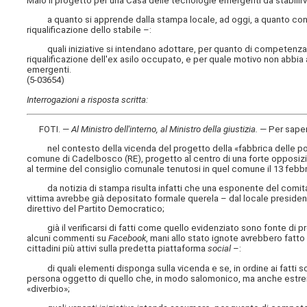
Maio il progetto per una Casa delle tecnologie emergenti da stabilirvi 
a quanto si apprende dalla stampa locale, ad oggi, a quanto consta 
riqualificazione dello stabile –:
quali iniziative si intendano adottare, per quanto di competenza, p
riqualificazione dell'ex asilo occupato, e per quale motivo non abbia
emergenti.
(5-03654)
Interrogazioni a risposta scritta:
FOTI. —
Al Ministro dell'interno, al Ministro della giustizia
.
— Per sape
nel contesto della vicenda del progetto della «fabbrica delle polve
comune di Cadelbosco (RE), progetto al centro di una forte opposizione
al termine del consiglio comunale tenutosi in quel comune il 13 febbr
da notizia di stampa risulta infatti che una esponente del comitat
vittima avrebbe già depositato formale querela – dal locale presiden
direttivo del Partito Democratico;
già il verificarsi di fatti come quello evidenziato sono fonte di pr
alcuni commenti su
Facebook
, mani allo stato ignote avrebbero fatto 
cittadini più attivi sulla predetta piattaforma
social
–:
di quali elementi disponga sulla vicenda e se, in ordine ai fatti sopra
persona oggetto di quello che, in modo salomonico, ma anche estr
«diverbio»;