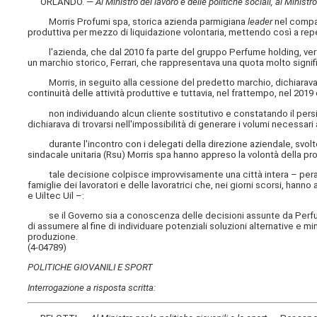
ORLANDO. —
Al Ministro del lavoro e delle politiche sociali, al Minis
Morris Profumi spa, storica azienda parmigiana
leader
nel compar
produttiva per mezzo di liquidazione volontaria, mettendo così a repen
l'azienda, che dal 2010 fa parte del gruppo Perfume holding, vertev
un marchio storico, Ferrari, che rappresentava una quota molto signifi
Morris, in seguito alla cessione del predetto marchio, dichiarava di
continuità delle attività produttive e tuttavia, nel frattempo, nel 2019
non individuando alcun cliente sostitutivo e constatando il persi
dichiarava di trovarsi nell'impossibilità di generare i volumi necessari
durante l'incontro con i delegati della direzione aziendale, svoltosi
sindacale unitaria (Rsu) Morris spa hanno appreso la volontà della prop
tale decisione colpisce improvvisamente una città intera – peraltro 
famiglie dei lavoratori e delle lavoratrici che, nei giorni scorsi, ha
e Uiltec Uil –:
se il Governo sia a conoscenza delle decisioni assunte da Perfume 
di assumere al fine di individuare potenziali soluzioni alternative e m
produzione.
(4-04789)
POLITICHE GIOVANILI E SPORT
Interrogazione a risposta scritta: