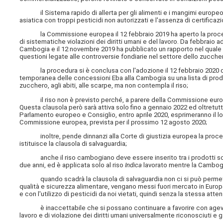
il Sistema rapido di allerta per gli alimenti e i mangimi europeo (R
asiatica con troppi pesticidi non autorizzati e l'assenza di certificazio
la Commissione europea il 12 febbraio 2019 ha aperto la procedura
di sistematiche violazioni dei diritti umani e del lavoro. Da febbraio
Cambogia e il 12 novembre 2019 ha pubblicato un rapporto nel quale ha co
questioni legate alle controversie fondiarie nel settore dello zucche
la procedura si è conclusa con l'adozione il 12 febbraio 2020 di
temporanea delle concessioni Eba alla Cambogia su una lista di prodot
zucchero, agli abiti, alle scarpe, ma non contempla il riso;
il riso non è previsto perché, a parere della Commissione europea
Questa clausola però sarà attiva solo fino a gennaio 2022 ed oltretut
Parlamento europeo e Consiglio, entro aprile 2020, esprimeranno il lor
Commissione europea, prevista per il prossimo 12 agosto 2020;
inoltre, pende dinnanzi alla Corte di giustizia europea la proc
istituisce la clausola di salvaguardia;
anche il riso cambogiano deve essere inserito tra i prodotti sogget
due anni, ed è applicata solo al riso
Indica
lavorato mentre la Cambog
quando scadrà la clausola di salvaguardia non ci si può permettere
qualità e sicurezza alimentare, vengano messi fuori mercato in Europa da
e con l'utilizzo di pesticidi da noi vietati, quindi senza la stessa att
è inaccettabile che si possano continuare a favorire con agevolaz
lavoro e di violazione dei diritti umani universalmente riconosciuti e ga