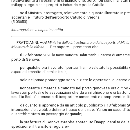
relativamente a investimenti di rilancio che, però, non sono mai stati r
sviluppo legata a un progetto industriale per la Catullo –:
se il Ministro interrogato, relativamente a quanto illustrato in pre
societari e il futuro dell'aeroporto Catullo di Verona.
(5-03653)
Interrogazione a risposta scritta:
FRATOIANNI. —
Al Ministro delle infrastrutture e dei trasporti, al Minis
Ministro della difesa
.
— Per sapere – premesso che:
il 17 febbraio 2020 la nave saudita Bahri Yanbu, carica di armament
porto di Genova;
per qualche ora i lavoratori portuali hanno valutato la possibilità di
export
e il transito di armi in Italia;
solo nel primo pomeriggio sono iniziate le operazioni di carico di 
nonostante il materiale caricato nel porto genovese era di tipo civil
lavoratori portuali e le associazioni che da anni chiedono e si batt
saudita Barhi è accusata di trasportare armamenti e componenti milita
da quanto si apprende da un articolo pubblicato il 18 febbraio 2
internazionale avrebbe definito il caso della nave Yanbu un caso di t
ci sarebbe stato un passaggio doganale;
la prefettura di Genova avrebbe sostenuto l'inapplicabilità della 
spedizione, il transito è regolare»;