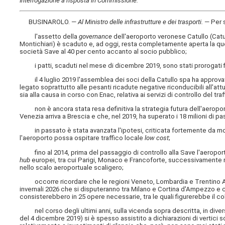
Interrogazione a risposta in Commissione:
BUSINAROLO. —
Al Ministro delle infrastrutture e dei trasporti
.
— Per 
l'assetto della
governance
dell'aeroporto veronese Catullo (Catul
Montichiari) è scaduto e, ad oggi, resta completamente aperta la que
società Save al 40 per cento accanto al socio pubblico;
i patti, scaduti nel mese di dicembre 2019, sono stati prorogati f
il 4 luglio 2019 l'assemblea dei soci della Catullo spa ha approvato 
legato soprattutto alle pesanti ricadute negative riconducibili all'att
sia alla causa in corso con Enac, relativa ai servizi di controllo del tr
non è ancora stata resa definitiva la strategia futura dell'aeropor
Venezia arriva a Brescia e che, nel 2019, ha superato i 18 milioni di p
in passato è stata avanzata l'ipotesi, criticata fortemente da molti 
l'aeroporto possa ospitare traffico locale
low cost
;
fino al 2014, prima del passaggio di controllo alla Save l'aeroporto
hub
europei, tra cui Parigi, Monaco e Francoforte, successivamente rid
nello scalo aeroportuale scaligero;
occorre ricordare che le regioni Veneto, Lombardia e Trentino Alto
invernali 2026 che si disputeranno tra Milano e Cortina d'Ampezzo e
consisterebbero in 25 opere necessarie, tra le quali figurerebbe il 
nel corso degli ultimi anni, sulla vicenda sopra descritta, in dive
del 4 dicembre 2019) si è spesso assistito a dichiarazioni di vertici so