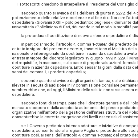
I sottoscritti chiedono di interpellare
il Presidente del Consiglio de
secondo quanto si evince dalla delibera di giunta n. 2272, del 4 dic
potenziamento delle relative eccellenze e al fine di rafforzare l'attra
ospedaliera «Giovanni XXIII – polo pediatrico pugliese», derivante dal
universitaria «Policlinico» di Bari, riducendo in tal modo la mobilità
la procedura di costituzione di nuove aziende ospedaliere è discip
in particolar modo, l'articolo 4, comma 1-
quater
, del predetto de
entrata in vigore del presente decreto, trasmettono al Ministro della sa
nazionale o interregionale da costituire in azienda ospedaliera avuto
entrata in vigore del decreto legislativo 19 giugno 1999, n. 229, il Mini
dei requisiti e, in mancanza, sulla base di proprie valutazioni, formula 
costituire in azienda ospedaliera. Entro sessanta giorni dalla data dell
sensi del comma 1, i predetti ospedali.»;
secondo quanto si evince dagli organi di stampa, dalle dichiarazion
rilevate in seduta di audizione in IV commissione consiliare permanen
sembrerebbe che, ad oggi, il Ministro della salute non si sia ancora e
ospedaliera;
secondo fonti di stampa, pare che il direttore generale del Policlin
mancato scorporo e dalla auspicata autonomia del plesso pediatrico «G
organizzative nell'ambito della gestione dell'intera struttura del Poli
consentirebbe la corretta erogazione dei livelli essenziali di assiste
se il Governo pediatrico intenda adottare le iniziative di competenz
ospedaliera, consentendo alla regione Puglia di procedere allo scorpor
costituire così, ai sensi dell'articolo 4, comma 1-
quater,
del citato de