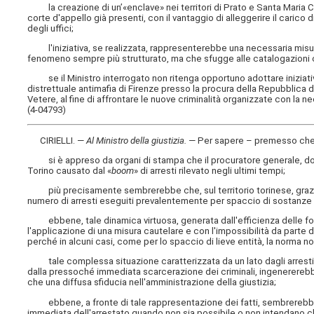
la creazione di un’«enclave» nei territori di Prato e Santa Maria Capu
corte d'appello già presenti, con il vantaggio di alleggerire il carico 
degli uffici;
l'iniziativa, se realizzata, rappresenterebbe una necessaria misura 
fenomeno sempre più strutturato, ma che sfugge alle catalogazioni 
se il Ministro interrogato non ritenga opportuno adottare iniziative
distrettuale antimafia di Firenze presso la procura della Repubblica 
Vetere, al fine di affrontare le nuove criminalità organizzate con la 
(4-04793)
CIRIELLI. —
Al Ministro della giustizia
.
— Per sapere – premesso che
si è appreso da organi di stampa che il procuratore generale, dott
Torino causato dal «
boom
» di arresti rilevato negli ultimi tempi;
più precisamente sembrerebbe che, sul territorio torinese, grazie 
numero di arresti eseguiti prevalentemente per spaccio di sostanze
ebbene, tale dinamica virtuosa, generata dall'efficienza delle forze
l'applicazione di una misura cautelare e con l'impossibilità da parte 
perché in alcuni casi, come per lo spaccio di lieve entità, la norma n
tale complessa situazione caratterizzata da un lato dagli arresti effe
dalla pressoché immediata scarcerazione dei criminali, ingenererebbe n
che una diffusa sfiducia nell'amministrazione della giustizia;
ebbene, a fronte di tale rappresentazione dei fatti, sembrerebbe che 
immediata dell'arrestato quando non sia possibile o non intendano ch