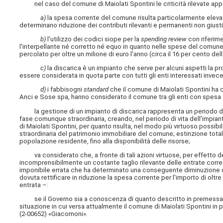
nel caso del comune di Maiolati Spontini le criticità rilevate appa
a)
la spesa corrente del comune risulta particolarmente elevat
determinano riduzione dei contributi rilevanti e permanenti non giustif
b)
l'utilizzo dei codici siope per la
spending review
con riferimen
l'interpellante né corretto né equo in quanto nelle spese del comune, c
percolato per oltre un milione di euro l'anno (circa il 16 per cento d
c)
la discarica è un impianto che serve per alcuni aspetti la p
essere considerata in quota parte con tutti gli enti interessati invece 
d)
i fabbisogni
standard
che il comune di Maiolati Spontini ha
Anci e Sose spa, hanno considerato il comune tra gli enti con spesa e
la gestione di un impianto di discarica rappresenta un periodo dete
fase comunque straordinaria, creando, nel periodo di vita dell'impia
di Maiolati Spontini, per quanto risulta, nel modo più virtuoso possi
straordinaria del patrimonio immobiliare del comune; estinzione totale d
popolazione residente, fino alla disponibilità delle risorse;
va considerato che, a fronte di tali azioni virtuose, per effetto del
incomprensibilmente un costante taglio rilevante delle entrate corrent
imponibile errata che ha determinato una conseguente diminuzione di 
dovuta rettificare in riduzione la spesa corrente per l'importo di oltre
entrata –:
se il Governo sia a conoscenza di quanto descritto in premessa e, in
situazione in cui versa attualmente il comune di Maiolati Spontini in 
(2-00652) «Giacomoni».