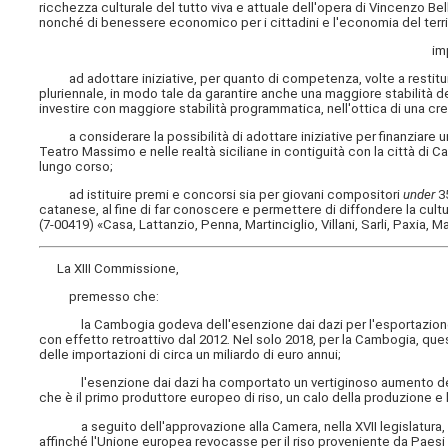
ricchezza culturale del tutto viva e attuale dell'opera di Vincenzo Belli
nonché di benessere economico per i cittadini e l'economia del terri
im
ad adottare iniziative, per quanto di competenza, volte a restituire
pluriennale, in modo tale da garantire anche una maggiore stabilità dei
investire con maggiore stabilità programmatica, nell'ottica di una cresc
a considerare la possibilità di adottare iniziative per finanziare un
Teatro Massimo e nelle realtà siciliane in contiguità con la città di C
lungo corso;
ad istituire premi e concorsi sia per giovani compositori
under
35
catanese, al fine di far conoscere e permettere di diffondere la cult
(7-00419) «Casa, Lattanzio, Penna, Martinciglio, Villani, Sarli, Paxia, 
La XIII Commissione,
premesso che:
la Cambogia godeva dell'esenzione dai dazi per l'esportazione di
con effetto retroattivo dal 2012. Nel solo 2018, per la Cambogia, quest
delle importazioni di circa un miliardo di euro annui;
l'esenzione dai dazi ha comportato un vertiginoso aumento delle impo
che è il primo produttore europeo di riso, un calo della produzione e 
a seguito dell'approvazione alla Camera, nella XVII legislatura, d
affinché l'Unione europea revocasse per il riso proveniente da Paesi