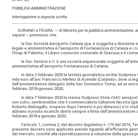
PUBBLICA AMMINISTRAZIONE
Interrogazione a risposta scritta:
SURIANO e FICARA. —
Al Ministro per la pubblica amministrazione, a
sapere – premesso che:
la Sac Società Aeroporto Catania spa, è soggetta a direzione e c
legale e amministrativa è l'aeroporto di Fontanarossa di Catania e i 
l'Irsap di Palermo, il Libero consorzio comunale di Siracusa e il comu
la Sac Service s.r.l. è una società unipersonale soggetta all'atti
amministrativa all'aeroporto Fontanarossa di Catania;
in data 2 febbraio 2020 la testata giornalistica
on-line
Sudpress ti
mila euro all'avv. Francesco Merlino di Acireale (Catania)», dove si le
dall'amministratore delegato della Sac Domenico Torrisi, ad un unic
febbraio 2018-gennaio 2020;
in data 7 febbraio 2020 la stessa Sudpress titola «SAC aeroporto di
non solo»; sembrerebbe che il commercialista Salvatore Nicotra (già
Roberto Barbagallo, sospeso dopo l'arresto e poi dimesso) e lo studi
abbiano ricevuto incarichi diretti sempre a firma dell'amministratore
febbraio 2018 a gennaio 2020;
l'articolo 1, comma 2, del decreto legislativo n. 175 del 2016, Tes
presente decreto sono applicate avendo riguardo all'efficiente gest
del mercato, nonché alla razionalizzazione e riduzione della spesa p