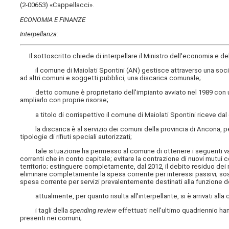
(2-00653) «Cappellacci».
ECONOMIA E FINANZE
Interpellanza:
Il sottoscritto chiede di interpellare
il Ministro dell'economia e dell
il comune di Maiolati Spontini (AN) gestisce attraverso una socie
ad altri comuni e soggetti pubblici, una discarica comunale;
detto comune è proprietario dell'impianto avviato nel 1989 con un 
ampliarlo con proprie risorse;
a titolo di corrispettivo il comune di Maiolati Spontini riceve dal
la discarica è al servizio dei comuni della provincia di Ancona, per i
tipologie di rifiuti speciali autorizzati;
tale situazione ha permesso al comune di ottenere i seguenti vantagg
correnti che in conto capitale; evitare la contrazione di nuovi mutui con
territorio; estinguere completamente, dal 2012, il debito residuo dei
eliminare completamente la spesa corrente per interessi passivi; sos
spesa corrente per servizi prevalentemente destinati alla funzione dei s
attualmente, per quanto risulta all'interpellante, si è arrivati alla
i tagli della
spending review
effettuati nell'ultimo quadriennio ha
presenti nei comuni;