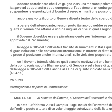
occorre sottolineare che il 26 giugno 2019 una mozione parlamentar
tempore
ad adoperarsi in sede europea per l'adozione di un embargo com
sospendere le esportazioni di bombe d'aereo e missili che possono es
ancora una volta il porto di Genova diventa teatro dello sbarco di 
a parere dell'interrogante, nessun porto italiano dovrebbe essere di
guerra in Yemen che affama e uccide migliaia di civili in quella region
il Governo dovrebbe essere più intransigente per l'interrogante nel
approvata dal Parlamento;
la legge n. 185 del 1990 vieta il transito di armamenti in Italia qual
di gravi violazioni delle convenzioni internazionali in materia di diri
le prese di posizione anche internazionali, sulle violazioni perpetrate
se il Governo intenda chiarire quali siano le motivazioni che hanno
della compagnia saudita Bhari nel porto di Genova e sulla base di qua
dalla legge n. 185 del 1990 e anche alla luce di quanto indicato nel
(4-04790)
INTERNO
Interrogazioni a risposta in Commissione:
MONTARULI. —
Al Ministro dell'interno, al Ministro dell'università e de
in data 13 febbraio 2020 il Campus Luigi Einaudi dell'università di Tor
dell'ordine poste a tutela di un volantinaggio autorizzato della lista un