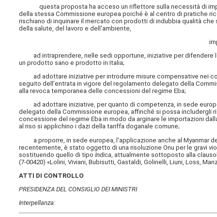
questa proposta ha acceso un riflettore sulla necessità di imporre 
della stessa Commissione europea poiché è al centro di pratiche rico
rischiano di inquinare il mercato con prodotti di indubbia qualità che 
della salute, del lavoro e dell'ambiente,
im
ad intraprendere, nelle sedi opportune, iniziative per difendere le 
un prodotto sano e prodotto in Italia;
ad adottare iniziative per introdurre misure compensative nei confro
seguito dell'entrata in vigore del regolamento delegato della Commis
alla revoca temporanea delle concessioni del regime Eba;
ad adottare iniziative, per quanto di competenza, in sede europea,
delegato della Commissione europea, affinché si possa includergli ri
concessione del regime Eba in modo da arginare le importazioni dalla 
al riso si applichino i dazi della tariffa doganale comune;
a proporre, in sede europea, l'applicazione anche al Myanmar dell
recentemente, è stato oggetto di una risoluzione Onu per le gravi violaz
sostituendo quello di tipo
Indica
, attualmente sottoposto alla clausola 
(7-00420) «Lolini, Viviani, Bubisutti, Gastaldi, Golinelli, Liuni, Loss, Ma
ATTI DI CONTROLLO
PRESIDENZA DEL CONSIGLIO DEI MINISTRI
Interpellanza: