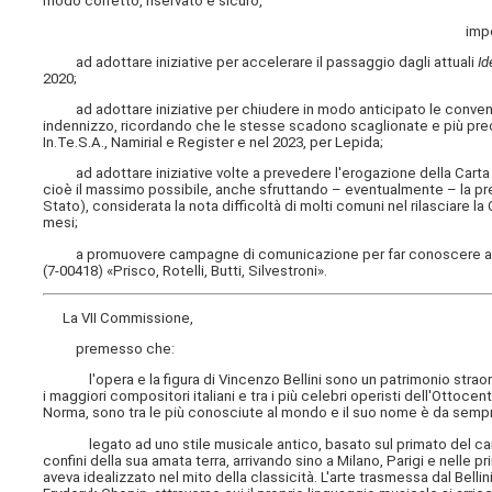
modo corretto, riservato e sicuro,
imp
ad adottare iniziative per accelerare il passaggio dagli attuali
Id
2020;
ad adottare iniziative per chiudere in modo anticipato le convenz
indennizzo, ricordando che le stesse scadono scaglionate e più precis
In.Te.S.A., Namirial e Register e nel 2023, per Lepida;
ad adottare iniziative volte a prevedere l'erogazione della Carta d'i
cioè il massimo possibile, anche sfruttando – eventualmente – la prese
Stato), considerata la nota difficoltà di molti comuni nel rilasciare l
mesi;
a promuovere campagne di comunicazione per far conoscere agli italia
(7-00418) «Prisco, Rotelli, Butti, Silvestroni».
La VII Commissione,
premesso che:
l'opera e la figura di Vincenzo Bellini sono un patrimonio straordinari
i maggiori compositori italiani e tra i più celebri operisti dell'Ottoce
Norma, sono tra le più conosciute al mondo e il suo nome è da sempre 
legato ad uno stile musicale antico, basato sul primato del canto v
confini della sua amata terra, arrivando sino a Milano, Parigi e nelle
aveva idealizzato nel mito della classicità. L'arte trasmessa dal Bellin