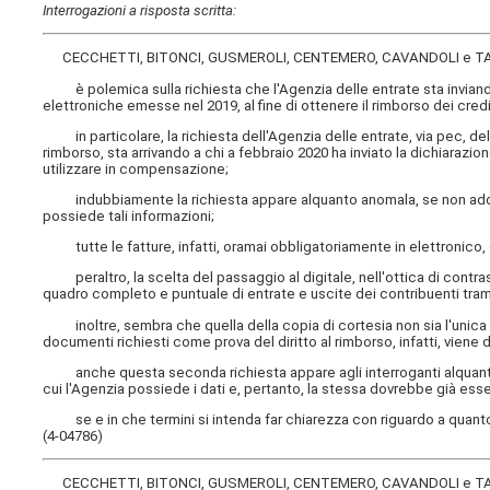
Interrogazioni a risposta scritta:
CECCHETTI, BITONCI, GUSMEROLI, CENTEMERO, CAVANDOLI e T
è polemica sulla richiesta che l'Agenzia delle entrate sta inviando in
elettroniche emesse nel 2019, al fine di ottenere il rimborso dei credi
in particolare, la richiesta dell'Agenzia delle entrate, via pec, de
rimborso, sta arrivando a chi a febbraio 2020 ha inviato la dichiarazion
utilizzare in compensazione;
indubbiamente la richiesta appare alquanto anomala, se non addiri
possiede tali informazioni;
tutte le fatture, infatti, oramai obbligatoriamente in elettronico,
peraltro, la scelta del passaggio al digitale, nell'ottica di contrasto
quadro completo e puntuale di entrate e uscite dei contribuenti trami
inoltre, sembra che quella della copia di cortesia non sia l'unica a
documenti richiesti come prova del diritto al rimborso, infatti, vien
anche questa seconda richiesta appare agli interroganti alquanto
cui l'Agenzia possiede i dati e, pertanto, la stessa dovrebbe già es
se e in che termini si intenda far chiarezza con riguardo a quant
(4-04786)
CECCHETTI, BITONCI, GUSMEROLI, CENTEMERO, CAVANDOLI e T