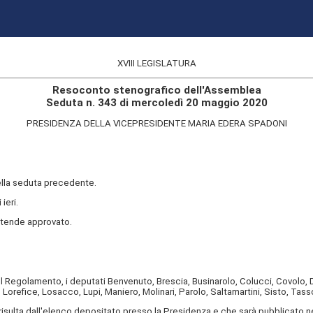
XVIII LEGISLATURA
Resoconto stenografico dell'Assemblea
Seduta n. 343 di mercoledì 20 maggio 2020
PRESIDENZA DELLA VICEPRESIDENTE MARIA EDERA SPADONI
della seduta precedente.
ieri.
ntende approvato.
 Regolamento, i deputati Benvenuto, Brescia, Businarolo, Colucci, Covolo, D
 Lorefice, Losacco, Lupi, Maniero, Molinari, Parolo, Saltamartini, Sisto, Tass
sulta dall'elenco depositato presso la Presidenza e che sarà pubblicato ne