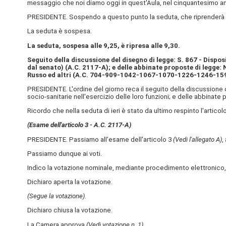
messaggio che noi diamo oggi in quest'Aula, nel cinquantesimo ann
PRESIDENTE. Sospendo a questo punto la seduta, che riprenderà al
La seduta è sospesa.
La seduta, sospesa alle 9,25, è ripresa alle 9,30.
Seguito della discussione del disegno di legge: S. 867 - Disposi
dal senato) (A.C. 2117-A); e delle abbinate proposte di legge: No
Russo ed altri (A.C. 704-909-1042-1067-1070-1226-1246-15
PRESIDENTE. L'ordine del giorno reca il seguito della discussione d
socio-sanitarie nell'esercizio delle loro funzioni; e delle abbina
Ricordo che nella seduta di ieri è stato da ultimo respinto l'articol
(Esame dell'articolo 3 - A.C. 2117-A)
PRESIDENTE. Passiamo all'esame dell'articolo 3
(Vedi l'allegato A)
,
Passiamo dunque ai voti.
Indìco la votazione nominale, mediante procedimento elettronico, s
Dichiaro aperta la votazione.
(Segue la votazione)
.
Dichiaro chiusa la votazione.
La Camera approva
(Vedi votazione n. 1).