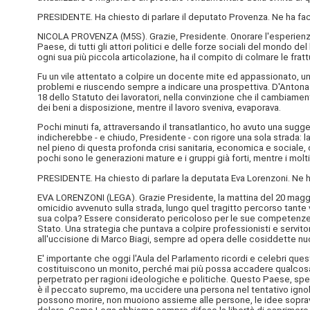
PRESIDENTE. Ha chiesto di parlare il deputato Provenza. Ne ha fac
NICOLA PROVENZA (
M5S
). Grazie, Presidente. Onorare l'esperienz
Paese, di tutti gli attori politici e delle forze sociali del mondo del
ogni sua più piccola articolazione, ha il compito di colmare le frat
Fu un vile attentato a colpire un docente mite ed appassionato, un 
problemi e riuscendo sempre a indicare una prospettiva. D'Antona av
18 dello Statuto dei lavoratori, nella convinzione che il cambiament
dei beni a disposizione, mentre il lavoro sveniva, evaporava.
Pochi minuti fa, attraversando il transatlantico, ho avuto una sugg
indicherebbe - e chiudo, Presidente - con rigore una sola strada: la s
nel pieno di questa profonda crisi sanitaria, economica e sociale, d
pochi sono le generazioni mature e i gruppi già forti, mentre i molti 
PRESIDENTE. Ha chiesto di parlare la deputata Eva Lorenzoni. Ne h
EVA LORENZONI (
LEGA
). Grazie Presidente, la mattina del 20 mag
omicidio avvenuto sulla strada, lungo quel tragitto percorso tante vo
sua colpa? Essere considerato pericoloso per le sue competenze e l
Stato. Una strategia che puntava a colpire professionisti e servito
all'uccisione di Marco Biagi, sempre ad opera delle cosiddette nu
E' importante che oggi l'Aula del Parlamento ricordi e celebri ques
costituiscono un monito, perché mai più possa accadere qualcosa d
perpetrato per ragioni ideologiche e politiche. Questo Paese, spec
è il peccato supremo, ma uccidere una persona nel tentativo ignob
possono morire, non muoiono assieme alle persone, le idee soprav