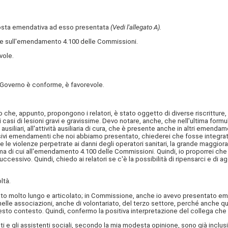
posta emendativa ad esso presentata
(Vedi l'allegato A).
rere sull'emendamento 4.100 delle Commissioni.
vole.
el Governo è conforme, è favorevole.
e, appunto, propongono i relatori, è stato oggetto di diverse riscritture, per
casi di lesioni gravi e gravissime. Devo notare, anche, che nell'ultima form
liari, all'attività ausiliaria di cura, che è presente anche in altri emendame
sivi emendamenti che noi abbiamo presentato, chiederei che fosse integrata
utte le violenze perpetrate ai danni degli operatori sanitari, la grande magg
ma di cui all'emendamento 4.100 delle Commissioni. Quindi, io proporrei che 
cessivo. Quindi, chiedo ai relatori se c'è la possibilità di ripensarci e d
ltà.
stato molto lungo e articolato; in Commissione, anche io avevo presentato 
lle associazioni, anche di volontariato, del terzo settore, perché anche quel
uesto contesto. Quindi, confermo la positiva interpretazione del collega che
i e gli assistenti sociali, secondo la mia modesta opinione, sono già inclusi,