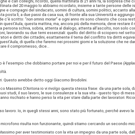
ghe e cari colleghi, ricordo, quella mattinata di 21 anni fa, la sorpresa che c
inata del 20 maggio lo abbiamo ricordato, insieme a tante persone delle istit
e e compagni del sindacato, uomini di cultura, uomini politici, accanto alla
osta lì, a due passi da casa sua, di fronte alla sua Università e aggiungo
e c'è scritto: “
non omnis moriar
” e ogni anno mi sono chiesto che cosa resta
 quest'Aula, questa mattina, ma, ancora più della memoria, deve restare il 
una persona schiva, sobria, attenta al dialogo, attenta all'ascolto, non solo 
oni, lavorando su due temi essenziali: quello del diritto di sciopero nel setto
ratori e diritti dei cittadini, esattamente il tema del conflitto tra diritti e
uest'Aula, di quella che faremo nei prossimi giorni e la soluzione che ne da
cercare il compromesso, dice…
to è l'esempio che dobbiamo portare per noi e per il futuro del Paese
(Appla
ltà.
tori. Questo avrebbe detto oggi Giacomo Brodolini.
amico Massimo D'Antona io vi rivolgo questa stessa frase: da una parte sola, 
 suoi studi, il suo lavoro, le sue consulenze e la sua vita - questo tipo di mes
nno rischiato e hanno perso la vita per stare dalla parte dei lavoratori. R
so lavoro. Io, in quegli stessi anni, sono stato più fortunato, perché avevo la
il microfono risulta non funzionante, quindi stiamo cercando un secondo mic
io Massimo per aver testimoniato con la vita un impegno da una parte sola, da