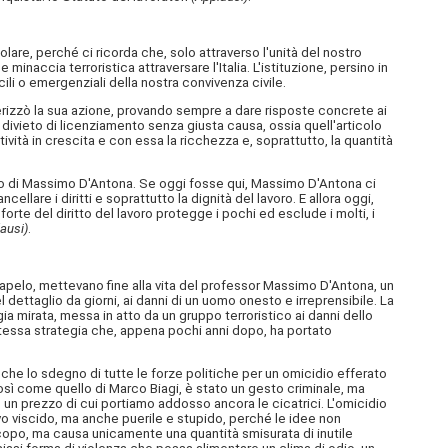
lare, perché ci ricorda che, solo attraverso l'unità del nostro
minaccia terroristica attraversare l'Italia. L'istituzione, persino in
ili o emergenziali della nostra convivenza civile.
terizzò la sua azione, provando sempre a dare risposte concrete ai
 divieto di licenziamento senza giusta causa, ossia quell'articolo
ività in crescita e con essa la ricchezza e, soprattutto, la quantità
ardo di Massimo D'Antona. Se oggi fosse qui, Massimo D'Antona ci
llare i diritti e soprattutto la dignità del lavoro. E allora oggi,
orte del diritto del lavoro protegge i pochi ed esclude i molti, i
ausi)
.
iapelo, mettevano fine alla vita del professor Massimo D'Antona, un
l dettaglio da giorni, ai danni di un uomo onesto e irreprensibile. La
a mirata, messa in atto da un gruppo terroristico ai danni dello
 stessa strategia che, appena pochi anni dopo, ha portato
nche lo sdegno di tutte le forze politiche per un omicidio efferato
osì come quello di Marco Biagi, è stato un gesto criminale, ma
 un prezzo di cui portiamo addosso ancora le cicatrici. L'omicidio
vo viscido, ma anche puerile e stupido, perché le idee non
opo, ma causa unicamente una quantità smisurata di inutile