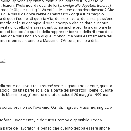
i colse: appena sapemmo, molti di noi corsero lì, lo videro, lo
uzioni: l'Aula ricorda quando lei (
si rivolge alla deputata Boldrini
),
 moglie Olga e alla figlia Valentina. Ma che cosa ricordavamo? Che
 a due passi da dove venne gambizzato - oggi è il 20 maggio,
 di quest'uomo, di questa vita, del suo lavoro, della sua passione.
ricordo del suo esempio, il buon esempio che ha dato al nostro
convinta di quello che aveva dentro, ma anche pronta a cambiare la
re dei trasporti e quello della rappresentanza e della riforma della
quivalenti che parla non solo di quel mondo, ma parla esattamente del
nno i riformisti, come era Massimo D'Antona, non era di far
usi)
.
dalla parte dei lavoratori. Perché vede, signora Presidente, questo
saggio: “da una parte sola, dalla parte dei lavoratori”, bene, queste
icordo Massimo oggi perché è stato ucciso il 20 maggio 1999, ma
 scorta: loro non ce l'avevano. Quindi, ringrazio Massimo, ringrazio
rofono. Ovviamente, le do tutto il tempo disponibile. Prego.
lla parte dei lavoratori; e penso che questo debba essere anche il