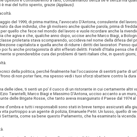
e opinioni e continueremo a farlo, condannando senza se e senza ma qualsia
 è mai del tutto spento, grazie
(Applausi)
.
acoltà.
 maggio del 1999, di prima mattina, l'avvocato D'Antona, consulente del lavor
cinato da due individui, che gli rivolsero anche qualche parola, prima di fred
dare per quello che fece nel mondo del lavoro e vuole ricordare anche la rive
a che agiva e che, qualche anno dopo, uccise anche Marco Biagi, a Bologna,
classe proletaria stava scomparendo, uccideva nel nome della difesa del prol
direzione capitalista e quella anche di ridurre i diritti dei lavoratori. Penso 
fu anche protagonista di altri efferati delitti. Fratelli d'Italia pensa che i
mente si prenderebbe cura dei problemi di tanti italiani che, in questi gio
ltà.
ecnici della politica, perché finalmente hai l'occasione di sentirti parte di un'
ono di non poter fare, ma spesso vedi i tuoi sforzi sbattere contro la dur
 delle idee, ti senti un po' il cuoco di un ristorante in cui certamente altri 
 Ezio Tarantelli, Marco Biagi e Massimo D'Antona, ucciso accanto a un muro, in 
e punte delle Brigate Rosse, che tanto aveva insanguinato il Paese dal 1974 al
 d'ombra e tutti i responsabili sono stati in breve tempo assicurati alla giu
vita purtroppo a un agente di polizia, Emanuele Petri. Un lusso, quello di vede
anni Settanta, come sa bene questo Parlamento, che ha esaminato la vicenda.
à.