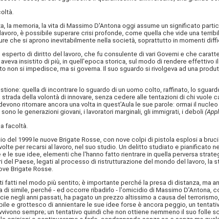
oltà.
a, la memoria, la vita di Massimo D'Antona oggi assume un significato partico
 lavoro, è possibile superare crisi profonde, come quella che vide una terribile 
ture che si aprono inevitabilmente nella società, soprattutto in momenti diffic
esperto di diritto del lavoro, che fu consulente di vari Governi e che carat
eva insistito di più, in quell'epoca storica, sul modo di rendere effettivo il
o non si impedisce, ma si governa. Il suo sguardo si rivolgeva ad una produtt
estione: quella di incontrare lo sguardo di un uomo colto, raffinato, lo sgu
trada della volontà di innovare, senza cedere alle tentazioni di chi vuole cance
evono ritornare ancora una volta in quest'Aula le sue parole: ormai il nucleo f
sono le generazioni giovani, i lavoratori marginali, gli immigrati, i deboli
(Appl
a facoltà.
gio del 1999 le nuove Brigate Rosse, con nove colpi di pistola esplosi a bruc
lte per recarsi al lavoro, nel suo studio. Un delitto studiato e pianificato ne
e sue idee, elementi che l'hanno fatto rientrare in quella perversa strategi
ri del Paese, legati al processo di ristrutturazione del mondo del lavoro, la
ove Brigate Rosse.
ti fatti nel modo più sentito; è importante perché la presa di distanza, ma a
i simile, perché - ed occorre ribadirlo - l'omicidio di Massimo D'Antona, c
ie negli anni passati, ha pagato un prezzo altissimo a causa del terrorismo,
ile e grottesco di annientare le sue idee forse è ancora peggio, un tentati
vivono sempre; un tentativo quindi che non ottiene nemmeno il suo folle sc