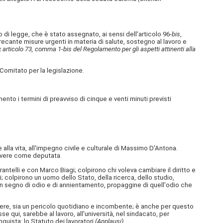
di legge, che è stato assegnato, ai sensi dell'articolo 96-
bis
,
cante misure urgenti in materia di salute, sostegno al lavoro e
 (ex articolo 73, comma 1-bis del Regolamento per gli aspetti attinenti alla
 Comitato per la legislazione.
 i termini di preavviso di cinque e venti minuti previsti
ne alla vita, all'impegno civile e culturale di Massimo D'Antona.
i avere come deputata.
antelli e con Marco Biagi; colpirono chi voleva cambiare il diritto e
; colpirono un uomo dello Stato, della ricerca, dello studio,
 un segno di odio e di annientamento, propaggine di quell'odio che
ttere, sia un pericolo quotidiano e incombente; è anche per questo
 qui, sarebbe al lavoro, all'università, nel sindacato, per
nquista: lo Statuto dei lavoratori
(Applausi)
.