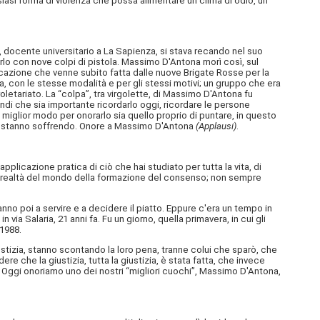
si forma di violenza che possa alimentare un clima di odio, un
o, docente universitario a La Sapienza, si stava recando nel suo
darlo con nove colpi di pistola. Massimo D'Antona morì così, sul
ndicazione che venne subito fatta dalle nuove Brigate Rosse per la
 con le stesse modalità e per gli stessi motivi; un gruppo che era
etariato. La “colpa”, tra virgolette, di Massimo D'Antona fu
quindi che sia importante ricordarlo oggi, ricordare le persone
l miglior modo per onorarlo sia quello proprio di puntare, in questo
rni, stanno soffrendo. Onore a Massimo D'Antona
(Applausi)
.
applicazione pratica di ciò che hai studiato per tutta la vita, di
a realtà del mondo della formazione del consenso; non sempre
vanno poi a servire e a decidere il piatto. Eppure c'era un tempo in
via Salaria, 21 anni fa. Fu un giorno, quella primavera, in cui gli
 1988.
stizia, stanno scontando la loro pena, tranne colui che sparò, che
re che la giustizia, tutta la giustizia, è stata fatta, che invece
 Oggi onoriamo uno dei nostri “migliori cuochi”, Massimo D'Antona,