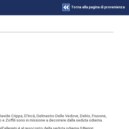
Torna alla pagina di provenienza
avide Crippa, D'Incà, Delmastro Delle Vedove, Delrio, Frusone,
o e Zoffili sono in missione a decorrere dalla seduta odierna.
ll'
allegato A
al resoconto della seduta odierna
(Ulteriori