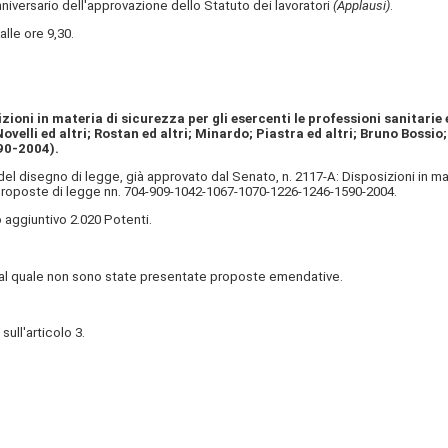
iversario dell'approvazione dello Statuto dei lavoratori
(Applausi)
.
le ore 9,30.
zioni in materia di sicurezza per gli esercenti le professioni sanitarie
velli ed altri; Rostan ed altri; Minardo; Piastra ed altri; Bruno Bossio; 
90-2004).
el disegno di legge, già approvato dal Senato, n. 2117-A: Disposizioni in mate
te proposte di legge nn. 704-909-1042-1067-1070-1226-1246-1590-2004.
o aggiuntivo 2.020 Potenti.
 al quale non sono state presentate proposte emendative.
ull'articolo 3.