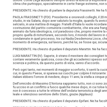
dolore. Come Lega abbiamo sempre difeso la libertà di esprimere l
clima che purtroppo, specialmente in certe frange estreme, non si
PRESIDENTE. Ha chiesto di parlare la deputata Frassinetti. Ne ha f
PAOLA FRASSINETTI (
FDI
). Presidente e onorevoli colleghi, il 20
studio, in via Salaria, dopo aver salutato la moglie, quando fu avvi
selciato, in una mattina di maggio. Fratelli d'Italia lo vuole ricor
costruzione del partito comunista combattente, che era una frangi
animato da furia ideologica, col paradosso che, proprio mentre la 
proprio quella di ristrutturare, secondo loro, il mondo del lavoro in 
condannate in quel processo, tra cui Nadia Desdemona Lioce, che poi 
momento di emergenza, sul lavoro, perché lui, se fosse qui, sicura
PRESIDENTE. Ha chiesto di parlare il deputato Marattin. Ne ha faco
LUIGI MARATTIN (
IV
). Sapete, è strano il mestiere dei consiglieri t
contare veramente qualcosa, cosa che gli accademici spesso soffr
scienza e politica, da questo punto di vista, vanno d'accordo.
Però ogni tanto, nei momenti di maggior sconforto, ti senti la cucina
cui, in questo Paese, si sparava sui cuochi per colpire il ristorante:
italiani ebbero l'orrore di rivedere, dopo 11 anni, la stella a cinqu
Dell'omicidio di Massimo D'Antona sappiamo tutto, non ci sono zone
fu ucciso in un conflitto a fuoco qualche mese dopo, in cui tolse la 
non è concesso a tutte le vittime dell'ondata terroristica degli 
leale e silenzioso servitore dello Stato, grazie
(Applausi)
.
PRESIDENTE. Ha chiesto di parlare il deputato Epifani. Ne ha facolt