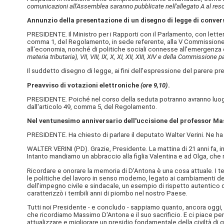
comunicazioni all'Assemblea saranno pubblicate nell'allegato A al res
Annunzio della presentazione di un disegno di legge di conve
PRESIDENTE. Il Ministro per i Rapporti con il Parlamento, con lette
comma 1, del Regolamento, in sede referente, alla V Commissione (B
all'economia, nonché di politiche sociali connesse all'emergenza
materia tributaria), VII, VIII, IX, X, XI, XII, XIII, XIV e della Commissione
Il suddetto disegno di legge, ai fini dell'espressione del parere p
Preavviso di votazioni elettroniche
(ore 9,10)
.
PRESIDENTE. Poiché nel corso della seduta potranno avranno luogo
dall'articolo 49, comma 5, del Regolamento.
Nel ventunesimo anniversario dell'uccisione del professor M
PRESIDENTE. Ha chiesto di parlare il deputato Walter Verini. Ne ha 
WALTER VERINI (
PD
). Grazie, Presidente. La mattina di 21 anni fa, i
Intanto mandiamo un abbraccio alla figlia Valentina e ad Olga, che 
Ricordare e onorare la memoria di D'Antona è una cosa attuale. I ter
le politiche del lavoro in senso moderno, legato ai cambiamenti dell
dell'impegno civile e sindacale, un esempio di rispetto autentico d
caratterizzò i terribili anni di piombo nel nostro Paese.
Tutti noi Presidente - e concludo - sappiamo quanto, ancora oggi,
che ricordiamo Massimo D'Antona e il suo sacrificio. E ci piace pen
attualizzare e migliorare un presidio fondamentale della civiltà di 