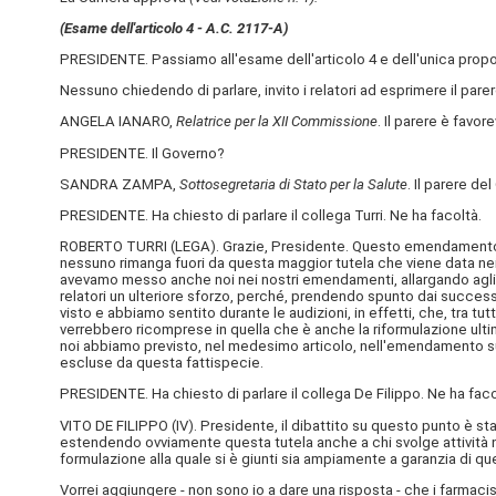
(Esame dell'articolo 4 - A.C. 2117-A)
PRESIDENTE. Passiamo all'esame dell'articolo 4 e dell'unica pro
Nessuno chiedendo di parlare, invito i relatori ad esprimere il pa
ANGELA IANARO,
Relatrice per la XII Commissione
. Il parere è favore
PRESIDENTE. Il Governo?
SANDRA ZAMPA,
Sottosegretaria di Stato per la Salute
. Il parere d
PRESIDENTE. Ha chiesto di parlare il collega Turri. Ne ha facoltà.
ROBERTO TURRI (
LEGA
). Grazie, Presidente. Questo emendamento ch
nessuno rimanga fuori da questa maggior tutela che viene data nei 
avevamo messo anche noi nei nostri emendamenti, allargando agli ausi
relatori un ulteriore sforzo, perché, prendendo spunto dai succes
visto e abbiamo sentito durante le audizioni, in effetti, che, tra t
verrebbero ricomprese in quella che è anche la riformulazione ulti
noi abbiamo previsto, nel medesimo articolo, nell'emendamento suc
escluse da questa fattispecie.
PRESIDENTE. Ha chiesto di parlare il collega De Filippo. Ne ha faco
VITO DE FILIPPO (
IV
). Presidente, il dibattito su questo punto è 
estendendo ovviamente questa tutela anche a chi svolge attività ne
formulazione alla quale si è giunti sia ampiamente a garanzia di q
Vorrei aggiungere - non sono io a dare una risposta - che i farmacist