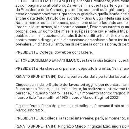
ETTORE GUGLIELMO EPIFANI (
LEU
). Signora Presidente, care colle
accompagnarono all'obitorio. Da vent'anni a questa parte, ogni matt
da Presidente della Camera, partecipò, con tanti colleghi, compagn
cosa commemoravamo? Ogni anno io guardavo quella lapide che sta p
anche data dello Statuto dei lavoratori - Gino Giugni. Nella sua lapid
Naturalmente resta la memoria, quello che stiamo facendo anche in
Paese, alle istituzioni, alla nostra comunità, l'esempio intanto di 
propria idea. Un uomo che mise la sua passione civile nelle istituzi
pubblica amministrazione e anche lì del conflitto tra diritti dei lavo
nostro mondo di oggi, della discussione che abbiamo fatto ieri in q
prevalere un diritto sull'altro, ma di cercare la conciliazione, di 
PRESIDENTE. Collega, dovrebbe concludere,
ETTORE GUGLIELMO EPIFANI (
LEU
). Questa è la sua lezione, ques
PRESIDENTE. Ha chiesto di parlare il deputato Brunetta. Ne ha faco
RENATO BRUNETTA (
FI
). Da una parte sola, dalla parte dei lavora
Cinquant'anni dallo Statuto dei lavoratori oggi; e per ricordare l'
è uno strano Paese, in cui chi ha detto, ha realizzato - attraverso i
persone, in questo nostro Paese, in un momento storico tragico, ha
ricordo Ezio Tarantelli nel 1985, ricordo Marco Biagi nel 2002.
E qui mi fermo. Erano degli amici, dei colleghi, facevano il mio stes
Marco, ringrazio…
PRESIDENTE. Sì, collega, la faccio intervenire, però, al momento, 
RENATO BRUNETTA (
FI
). Ringrazio Marco, ringrazio Ezio, ringraz