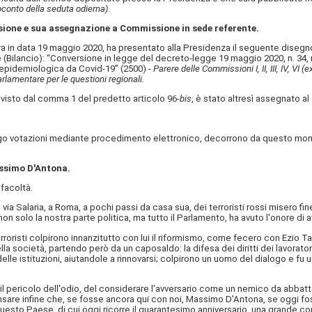
oconto della seduta odierna)
.
rsione e sua assegnazione a Commissione in sede referente.
ra in data 19 maggio 2020, ha presentato alla Presidenza il seguente disegno 
ilancio): “Conversione in legge del decreto-legge 19 maggio 2020, n. 34, re
 epidemiologica da Covid-19” (2500) -
Parere delle Commissioni I, II, III, IV, VI
 parlamentare per le questioni regionali.
revisto dal comma 1 del predetto articolo 96-
bis
, è stato altresì assegnato al
 votazioni mediante procedimento elettronico, decorrono da questo momento
assimo D'Antona.
facoltà.
n via Salaria, a Roma, a pochi passi da casa sua, dei terroristi rossi misero fi
non solo la nostra parte politica, ma tutto il Parlamento, ha avuto l'onore d
roristi colpirono innanzitutto con lui il riformismo, come fecero con Ezio Tar
a società, partendo però da un caposaldo: la difesa dei diritti dei lavoratori
elle istituzioni, aiutandole a rinnovarsi; colpirono un uomo del dialogo e fu
 il pericolo dell'odio, del considerare l'avversario come un nemico da abba
sare infine che, se fosse ancora qui con noi, Massimo D'Antona, se oggi fosse
questo Paese, di cui oggi ricorre il quarantesimo anniversario, una grande co