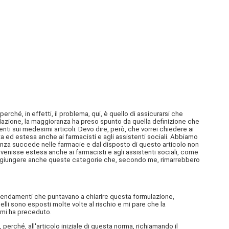
ché, in effetti, il problema, qui, è quello di assicurarsi che
ulazione, la maggioranza ha preso spunto da quella definizione che
nti sui medesimi articoli. Devo dire, però, che vorrei chiedere ai
 ed estesa anche ai farmacisti e agli assistenti sociali. Abbiamo
ioranza succede nelle farmacie e dal disposto di questo articolo non
venisse estesa anche ai farmacisti e agli assistenti sociali, come
i aggiungere anche queste categorie che, secondo me, rimarrebbero
emendamenti che puntavano a chiarire questa formulazione,
li sono esposti molte volte al rischio e mi pare che la
 mi ha preceduto.
 perché, all'articolo iniziale di questa norma, richiamando il