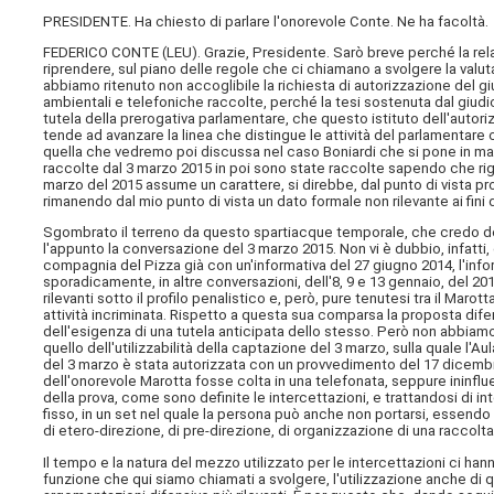
PRESIDENTE. Ha chiesto di parlare l'onorevole Conte. Ne ha facoltà.
FEDERICO CONTE (
LEU
). Grazie, Presidente. Sarò breve perché la re
riprendere, sul piano delle regole che ci chiamano a svolgere la valut
abbiamo ritenuto non accoglibile la richiesta di autorizzazione del gi
ambientali e telefoniche raccolte, perché la tesi sostenuta dal giudic
tutela della prerogativa parlamentare, che questo istituto dell'autor
tende ad avanzare la linea che distingue le attività del parlamentare
quella che vedremo poi discussa nel caso Boniardi che si pone in mani
raccolte dal 3 marzo 2015 in poi sono state raccolte sapendo che ri
marzo del 2015 assume un carattere, si direbbe, dal punto di vista pro
rimanendo dal mio punto di vista un dato formale non rilevante ai fini
Sgombrato il terreno da questo spartiacque temporale, che credo deb
l'appunto la conversazione del 3 marzo 2015. Non vi è dubbio, infatti,
compagnia del Pizza già con un'informativa del 27 giugno 2014, l'info
sporadicamente, in altre conversazioni, dell'8, 9 e 13 gennaio, del 2
rilevanti sotto il profilo penalistico e, però, pure tenutesi tra il Maro
attività incriminata. Rispetto a questa sua comparsa la proposta dife
dell'esigenza di una tutela anticipata dello stesso. Però non abbiam
quello dell'utilizzabilità della captazione del 3 marzo, sulla quale l
del 3 marzo è stata autorizzata con un provvedimento del 17 dicembre 
dell'onorevole Marotta fosse colta in una telefonata, seppure ininflue
della prova, come sono definite le intercettazioni, e trattandosi di i
fisso, in un set nel quale la persona può anche non portarsi, essendo
di etero-direzione, di pre-direzione, di organizzazione di una raccolt
Il tempo e la natura del mezzo utilizzato per le intercettazioni ci han
funzione che qui siamo chiamati a svolgere, l'utilizzazione anche di q