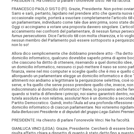
PRESIDENTE. Ha chiesto di parlare l'onorevole Sisto. Ne ha facoltà.
FRANCESCO PAOLO SISTO (
FI
). Grazie, Presidente. Non potrei ovvia
Sarro e sarò, pertanto, lapidario nel prendere atto che questa nuova s
occasionale ospite, porterà a svuotare completamente l'articolo 68 d
un parlamentare, individuato come tale due anni prima, sono state dich
Oggi ci accingiamo a votare una proposta davvero singolare. L'articolo
accanimento nei confronti del parlamentare, di nessun
fumus persecu
fumus persecutionis.
Dice l'articolo 68 con molta chiarezza, e lo vogli
nessun membro del Parlamento può essere sottoposto a perquisizione
non lo so!
Allora dico semplicemente che dobbiamo prendere atto - l'ha detto il re
domicilio informatico, qualcuno dovrebbe saperlo prima di aprire bocc
che ciascuno ha diritto di ottenere, riservando a quel domicilio idee, r
un domicilio informatico, nessuno ci può mettere il naso se sono parlam
finanza, viene nel mio computer e sceglie quello che è mio e quello 
allorquando un parlamentare elegge un domicilio informatico e dice “
altrimenti noi andiamo a legittimare la perquisizione selettiva, cioè
serve, e fra quello che serve posso prendere quello che, invece, n
indiscriminato al domicilio informatico? Bene, lo possiamo anche fare
quando si tratta di difendere i principi, noi siamo garantisti dentro,
tutela assoluta e non relativa, assoluta! Non è un domicilio a seconda
Partito Democratico. Quindi, invito l'Aula ad una profonda riflession
domicilio informatico di ciascun parlamentare. Noi voteremo rigid
Italia-Berlusconi Presidente
e
di deputati del gruppo Lega-Salvini Premier
PRESIDENTE. Ha chiesto di parlare l'onorevole Vinci. Ne ha facoltà.
GIANLUCA VINCI (
LEGA
). Grazie, Presidente. Cercherò di essere brev
risulta affatto chiara a dispetto di quanto è stato detto fino a que