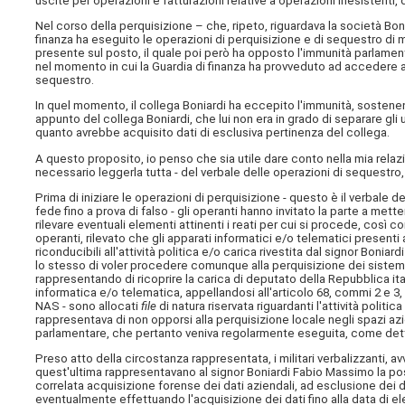
uscite per operazioni e fatturazioni relative a operazioni inesistenti,
Nel corso della perquisizione – che, ripeto, riguardava la società Bonia
finanza ha eseguito le operazioni di perquisizione e di sequestro di m
presente sul posto, il quale poi però ha opposto l'immunità parlament
nel momento in cui la Guardia di finanza ha provveduto ad accedere 
sequestro.
In quel momento, il collega Boniardi ha eccepito l'immunità, sosten
appunto del collega Boniardi, che lui non era in grado di separare gli 
quanto avrebbe acquisito dati di esclusiva pertinenza del collega.
A questo proposito, io penso che sia utile dare conto nella mia relaz
necessario leggerla tutta - del verbale delle operazioni di sequestro,
Prima di iniziare le operazioni di perquisizione - questo è il verbale 
fede fino a prova di falso - gli operanti hanno invitato la parte a mett
rilevare eventuali elementi attinenti i reati per cui si procede, così 
operanti, rilevato che gli apparati informatici e/o telematici presenti
riconducibili all'attività politica e/o carica rivestita dal signor Bo
lo stesso di voler procedere comunque alla perquisizione dei sistemi 
rappresentando di ricoprire la carica di deputato della Repubblica it
informatica e/o telematica, appellandosi all'articolo 68, commi 2 e 3
NAS - sono allocati
file
di natura riservata riguardanti l'attività polit
rappresentava di non opporsi alla perquisizione locale negli spazi azien
parlamentare, che pertanto veniva regolarmente eseguita, come dett
Preso atto della circostanza rappresentata, i militari verbalizzanti, av
quest'ultima rappresentavano al signor Boniardi Fabio Massimo la pos
correlata acquisizione forense dei dati aziendali, ad esclusione dei dati 
eventualmente effettuando l'acquisizione dei dati fino alla data di ele