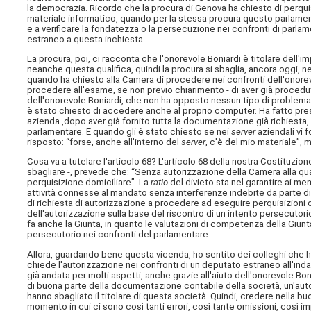
la democrazia. Ricordo che la procura di Genova ha chiesto di perqui
materiale informatico, quando per la stessa procura questo parlamenta
e a verificare la fondatezza o la persecuzione nei confronti di parla
estraneo a questa inchiesta.
La procura, poi, ci racconta che l'onorevole Boniardi è titolare dell'i
neanche questa qualifica, quindi la procura si sbaglia, ancora oggi, n
quando ha chiesto alla Camera di procedere nei confronti dell'onorevo
procedere all'esame, se non previo chiarimento - di aver già procedut
dell'onorevole Boniardi, che non ha opposto nessun tipo di problema, 
è stato chiesto di accedere anche al proprio computer. Ha fatto presen
azienda ,dopo aver già fornito tutta la documentazione già richiesta
parlamentare. E quando gli è stato chiesto se nei
server
aziendali vi 
risposto: “forse, anche all'interno del
server
, c'è del mio materiale”, 
Cosa va a tutelare l'articolo 68? L'articolo 68 della nostra Costituzi
sbagliare -, prevede che: “Senza autorizzazione della Camera alla 
perquisizione domiciliare”. La
ratio
del divieto sta nel garantire ai me
attività connesse al mandato senza interferenze indebite da parte di al
di richiesta di autorizzazione a procedere ad eseguire perquisizion
dell'autorizzazione sulla base del riscontro di un intento persecutorio
fa anche la Giunta, in quanto le valutazioni di competenza della Giu
persecutorio nei confronti del parlamentare.
Allora, guardando bene questa vicenda, ho sentito dei colleghi che 
chiede l'autorizzazione nei confronti di un deputato estraneo all'in
già andata per molti aspetti, anche grazie all'aiuto dell'onorevole B
di buona parte della documentazione contabile della società, un'autori
hanno sbagliato il titolare di questa società. Quindi, credere nella bu
momento in cui ci sono così tanti errori, così tante omissioni, così i