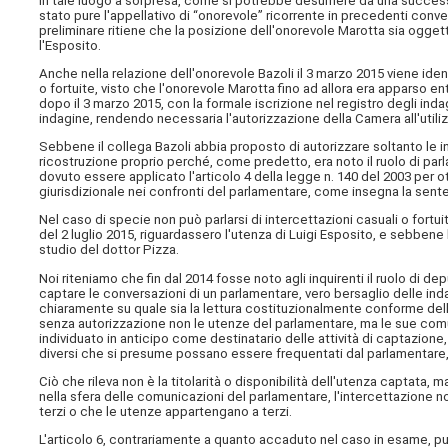
in tale luogo a sorpresa, come si potrebbe desumere da una successi
stato pure l'appellativo di “onorevole” ricorrente in precedenti conve
preliminare ritiene che la posizione dell'onorevole Marotta sia ogget
l'Esposito.
Anche nella relazione dell'onorevole Bazoli il 3 marzo 2015 viene ide
o fortuite, visto che l'onorevole Marotta fino ad allora era apparso e
dopo il 3 marzo 2015, con la formale iscrizione nel registro degli inda
indagine, rendendo necessaria l'autorizzazione della Camera all'utili
Sebbene il collega Bazoli abbia proposto di autorizzare soltanto le i
ricostruzione proprio perché, come predetto, era noto il ruolo di pa
dovuto essere applicato l'articolo 4 della legge n. 140 del 2003 per o
giurisdizionale nei confronti del parlamentare, come insegna la sente
Nel caso di specie non può parlarsi di intercettazioni casuali o fortu
del 2 luglio 2015, riguardassero l'utenza di Luigi Esposito, e sebbene 
studio del dottor Pizza.
Noi riteniamo che fin dal 2014 fosse noto agli inquirenti il ruolo di de
captare le conversazioni di un parlamentare, vero bersaglio delle inda
chiaramente su quale sia la lettura costituzionalmente conforme dell'
senza autorizzazione non le utenze del parlamentare, ma le sue comun
individuato in anticipo come destinatario delle attività di captazion
diversi che si presume possano essere frequentati dal parlamentare, 
Ciò che rileva non è la titolarità o disponibilità dell'utenza captata,
nella sfera delle comunicazioni del parlamentare, l'intercettazione no
terzi o che le utenze appartengano a terzi.
L'articolo 6, contrariamente a quanto accaduto nel caso in esame, può 