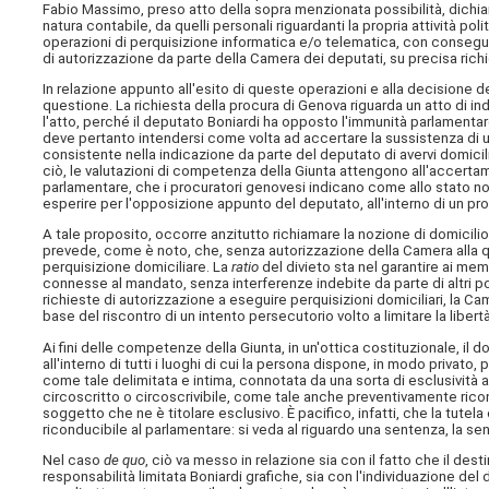
Fabio Massimo, preso atto della sopra menzionata possibilità, dichia
natura contabile, da quelli personali riguardanti la propria attività poli
operazioni di perquisizione informatica e/o telematica, con consegu
di autorizzazione da parte della Camera dei deputati, su precisa richi
In relazione appunto all'esito di queste operazioni e alla decisione del
questione. La richiesta della procura di Genova riguarda un atto di in
l'atto, perché il deputato Boniardi ha opposto l'immunità parlamenta
deve pertanto intendersi come volta ad accertare la sussistenza di u
consistente nella indicazione da parte del deputato di avervi domicilio
ciò, le valutazioni di competenza della Giunta attengono all'accerta
parlamentare, che i procuratori genovesi indicano come allo stato non
esperire per l'opposizione appunto del deputato, all'interno di un pro
A tale proposito, occorre anzitutto richiamare la nozione di domicilio
prevede, come è noto, che, senza autorizzazione della Camera alla
perquisizione domiciliare. La
ratio
del divieto sta nel garantire ai mem
connesse al mandato, senza interferenze indebite da parte di altri pot
richieste di autorizzazione a eseguire perquisizioni domiciliari, la
base del riscontro di un intento persecutorio volto a limitare la libert
Ai fini delle competenze della Giunta, in un'ottica costituzionale, il
all'interno di tutti i luoghi di cui la persona dispone, in modo privato,
come tale delimitata e intima, connotata da una sorta di esclusività
circoscritto o circoscrivibile, come tale anche preventivamente ric
soggetto che ne è titolare esclusivo. È pacifico, infatti, che la tutel
riconducibile al parlamentare: si veda al riguardo una sentenza, la se
Nel caso
de quo
, ciò va messo in relazione sia con il fatto che il des
responsabilità limitata Boniardi grafiche, sia con l'individuazione del 