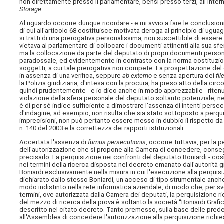
non direttamente presso il parlamentare, bensì presso terzi, all'inter
Storage
.
Al riguardo occorre dunque ricordare - e mi avvio a fare le conclusio
di cui all'articolo 68 costituisce motivata deroga al principio di uguag
si tratti di una prerogativa personalissima, non suscettibile di essere 
vietava al parlamentare di collocare i documenti attinenti alla sua sfera
ma la collocazione da parte del deputato di propri documenti personali 
paradossale, ed evidentemente in contrasto con la norma costituziona
soggetti, a cui tale prerogativa non compete. La prospettazione del 
in assenza di una verifica, seppure
ab externo
e senza apertura dei
fil
la Polizia giudiziaria, d'intesa con la procura, ha preso atto della c
quindi prudentemente - e io dico anche in modo apprezzabile - riten
violazione della sfera personale del deputato soltanto potenziale, nell
è di per sé indice sufficiente a dimostrare l'assenza di intenti persec
d'indagine; ad esempio, non risulta che sia stato sottoposto a perqui
imprecisioni, non può pertanto essere messo in dubbio il rispetto da p
n. 140 del 2003 e la correttezza dei rapporti istituzionali.
Accertata l'assenza di
fumus persecutionis
, occorre tuttavia, per la 
dell'autorizzazione che si propone alla Camera di concedere, conse
precisarlo. La perquisizione nei confronti del deputato Boniardi - c
nei termini della ricerca disposta nel decreto emanato dall'autorità
Boniardi esclusivamente nella misura in cui l'esecuzione alla perquis
dichiarato dallo stesso Boniardi, un acceso di tipo strumentale anch
modo indistinto nella rete informatica aziendale, di modo che, per svo
termini, ove autorizzata dalla Camera dei deputati, la perquisizione
del mezzo di ricerca della prova è soltanto la società “Boniardi Gra
descritto nel citato decreto. Tanto premesso, sulla base delle prede
all'Assemblea di concedere l'autorizzazione alla perquisizione richies