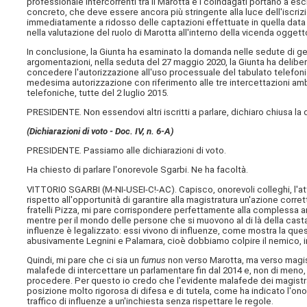
professionale intercorrenti tra il Marotta e i coindagati portano a escl
concreto, che deve essere ancora più stringente alla luce dell'iscrizi
immediatamente a ridosso delle captazioni effettuate in quella data 
nella valutazione del ruolo di Marotta all'interno della vicenda ogget
In conclusione, la Giunta ha esaminato la domanda nelle sedute di gen
argomentazioni, nella seduta del 27 maggio 2020, la Giunta ha delibe
concedere l'autorizzazione all'uso processuale del tabulato telefoni
medesima autorizzazione con riferimento alle tre intercettazioni ambie
telefoniche, tutte del 2 luglio 2015.
PRESIDENTE. Non essendovi altri iscritti a parlare, dichiaro chiusa la
(Dichiarazioni di voto -
Doc. IV, n. 6-A
)
PRESIDENTE. Passiamo alle dichiarazioni di voto.
Ha chiesto di parlare l'onorevole Sgarbi. Ne ha facoltà.
VITTORIO SGARBI (
M-NI-USEI-C!-AC
). Capisco, onorevoli colleghi, l'a
rispetto all'opportunità di garantire alla magistratura un'azione corre
fratelli Pizza, mi pare corrispondere perfettamente alla complessa art
mentre per il mondo delle persone che si muovono al di là della casta de
influenze è legalizzato: essi vivono di influenze, come mostra la ques
abusivamente Legnini e Palamara, cioè dobbiamo colpire il nemico, 
Quindi, mi pare che ci sia un
fumus
non verso Marotta, ma verso magist
malafede di intercettare un parlamentare fin dal 2014 e, non di meno
procedere. Per questo io credo che l'evidente malafede dei magistra
posizione molto rigorosa di difesa e di tutela, come ha indicato l'on
traffico di influenze a un'inchiesta senza rispettare le regole.