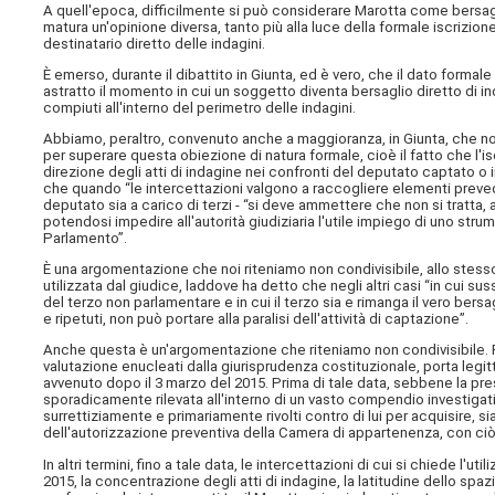
A quell'epoca, difficilmente si può considerare Marotta come bersaglio
matura un'opinione diversa, tanto più alla luce della formale iscrizion
destinatario diretto delle indagini.
È emerso, durante il dibattito in Giunta, ed è vero, che il dato formale 
astratto il momento in cui un soggetto diventa bersaglio diretto di i
compiuti all'interno del perimetro delle indagini.
Abbiamo, peraltro, convenuto anche a maggioranza, in Giunta, che no
per superare questa obiezione di natura formale, cioè il fatto che l'i
direzione degli atti di indagine nei confronti del deputato captato o 
che quando “le intercettazioni valgono a raccogliere elementi prevedibi
deputato sia a carico di terzi - “si deve ammettere che non si tratta,
potendosi impedire all'autorità giudiziaria l'utile impiego di uno st
Parlamento”.
È una argomentazione che noi riteniamo non condivisibile, allo stes
utilizzata dal giudice, laddove ha detto che negli altri casi “in cui s
del terzo non parlamentare e in cui il terzo sia e rimanga il vero bers
e ripetuti, non può portare alla paralisi dell'attività di captazione”.
Anche questa è un'argomentazione che riteniamo non condivisibile. Piut
valutazione enucleati dalla giurisprudenza costituzionale, porta legi
avvenuto dopo il 3 marzo del 2015. Prima di tale data, sebbene la p
sporadicamente rilevata all'interno di un vasto compendio investigativo
surrettiziamente e primariamente rivolti contro di lui per acquisire, sia 
dell'autorizzazione preventiva della Camera di appartenenza, con ciò
In altri termini, fino a tale data, le intercettazioni di cui si chiede l
2015, la concentrazione degli atti di indagine, la latitudine dello spaz