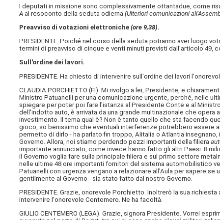
I deputati in missione sono complessivamente ottantadue, come risul
A
al resoconto della seduta odierna
(Ulteriori comunicazioni all'Assem
Preavviso di votazioni elettroniche
(ore 9,38)
.
PRESIDENTE. Poiché nel corso della seduta potranno aver luogo vo
termini di preavviso di cinque e venti minuti previsti dall'articolo 4
Sull'ordine dei lavori
.
PRESIDENTE. Ha chiesto di intervenire sull'ordine dei lavori l'onorevo
CLAUDIA PORCHIETTO (
FI
). Mi rivolgo a lei, Presidente, e chiaramen
Ministro Patuanelli per una comunicazione urgente, perché, nelle ultim
spiegare per poter poi fare l'istanza al Presidente Conte e al Ministr
dell'indotto auto, è arrivata da una grande multinazionale che opera a
investimento. Il tema qual è? Non è tanto quello che sta facendo qu
gioco, so benissimo che eventuali interferenze potrebbero essere anch
permetto di dirlo - ha parlato fin troppo, Alitalia o Atlantia insegnano
Governo. Allora, noi stiamo perdendo pezzi importanti della filiera
au
importante annunciato, come invece hanno fatto gli altri Paesi: 8 milia
il Governo voglia fare sulla principale filiera e sul primo settore met
nelle ultime 48 ore importanti fornitori del sistema automobilistico v
Patuanelli con urgenza vengano a relazionare all'Aula per sapere se 
gentilmente al Governo - sia stato fatto dal nostro Governo.
PRESIDENTE. Grazie, onorevole Porchietto. Inoltrerò la sua richiesta 
intervenire l'onorevole Centemero. Ne ha facoltà.
GIULIO CENTEMERO (
LEGA
). Grazie, signora Presidente. Vorrei espri