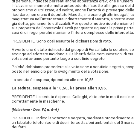
di persone, indagate per reati anche abbastanza gravi; che il numero
iniziava in un momento molto antecedente rispetto all'ingresso del de
proponiamo di utilizzare; ed inoltre, anche l'attività di prosieguo delle
ricordare, non erano il deputato Marotta, ma erano gli altri indagati, c
magistratura nell'intercettare indirettamente il Marotta, a nostro avv
già detto, pienamente utilizzabili. Per questo motivo riconfermiamo l
alla proposta dell'onorevole Bazoli per quanto riguarda la prima parte
sarà di diniego, perché riteniamo l'intero complesso delle intercetta
PRESIDENTE. Sono così esaurite le dichiarazioni di voto.
Avverto che è stato richiesto dal gruppo di Forza Italia lo scrutinio 
accinge ad adottare incidono sulla libertà delle comunicazioni di cui 
votazioni avranno pertanto luogo a scrutinio segreto.
Poiché dobbiamo procedere alla votazione a scrutinio segreto, sospen
posto nell'emiciclo per lo svolgimento della votazione.
La seduta è sospesa, riprenderà alle ore 10,55.
La seduta, sospesa alle 10,50, è ripresa alle 10,55.
PRESIDENTE. La seduta è ripresa. Colleghi, visto che in molti casi no
correttamente le mascherine.
(Votazione -
Doc. IV, n. 6-A
)
PRESIDENTE. Indìco la votazione segreta, mediante procedimento elett
un tabulato telefonico e di due intercettazioni ambientali del 3 marzo 
dei fatti.