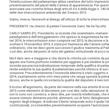
l'interlocuzione del parlamentare abbia carattere del tutto imprevisto
preventivamente del
placet
della Camera di appartenenza. Per questo 
assicurare una corretta lettura degli articoli 4 e 6 della legge n. 140
delle due intercettazioni ambientali del 3 marzo 2015.
Siamo, invece, favorevoli al diniego all'utilizzo di tutte le intercetta
PRESIDENTE. Ha chiesto di parlare l'onorevole Sarro. Ne ha facoltà.
CARLO SARRO (
FI
). Presidente, la vicenda che esaminiamo stamane e 
paradigmatica dell'atteggiamento che spesso la magistratura ha nei
nel 2014, le intercettazioni sono compiute nel 2015, la decisione e la 
svoltasi il 19 novembre 2019, è stata poi trasmessa alla Camera solt
ordinatorio, che nei dieci giorni successivi il giudice trasmetta al P
così dire, anche dal punto di vista del galateo istituzionale di poco
Ma il dato vero e maggiore e che desta le critiche più convinte da part
appare una forma piuttosto evidente per aggirare e per eludere le pre
vicenda una precisa individuazione temporale della qualifica di parl
rende evidente la sua qualità di parlamentare perché riferisce al suo
votazione. Precedentemente l'onorevole Marotta è stato oggetto e q
2014, esattamente sette-otto mesi prima che venga operata la prima de
dicevo, anche in quella circostanza la qualità del deputato è ben nota 
Il ricorso all'argomento, da parte del relatore nella sua attività di ric
2015 come elemento di discrimine, per così dire, nella valutazione di 
non lo sono non convince, e devo dire, per onestà intellettuale, che
essere ritenuto dirimente perché, altrimenti, noi di fatto delegherem
registro degli indagati, di indicare il limite temporale entro il quale l
costituzionali, occorrerebbe preventivamente acquisire l'autorizzaz