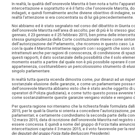
In realtà, la qualità dell'onorevole Marotta è ben nota a tutto l'appa
intercettazione e soprattutto vi è il fatto che l'onorevole Marotta, dop
indagati, e quindi formalmente anche diviene obiettivo di indagine, s
realtà l'attenzione si era concentrata su di lui già precedentemente.
Noi abbiamo ed è stato segnalato nel corso del dibattito in Giunta 
dell'onorevole Marotta nell'area di ascolto; per di più è lo stesso giu
gennaio, il 23 gennaio e il 25 febbraio 2015, ben prima delle intercettaz
stessa giurisprudenza della Corte costituzionale ritiene come sintom
dell'autorizzazione del Parlamento, che ricorrono in questo caso. La 
con la quale il Marotta intrattiene rapporti con i soggetti che sono s
intrattenuti anche per ragioni di conoscenza, di condivisione di spazi p
questi rapporti, il dato sostanziale della possibilità che il solo elem
momento esatto a partire dal quale non è più possibile operare il cont
appartenenza, costituirebbero un pericolosissimo strumento di elusi
singolo parlamentare.
In realtà tutta questa vicenda dimostra come, pur dinanzi ad un rispet
sostanziale elusione delle garanzie, e come un parlamentare possa ri
dell'onorevole Marotta abbiamo visto che è stato anche oggetto di una
operatori di Polizia giudiziaria); e come tutto questo possa avvenire 
come sostanzialmente queste garanzie vengano violate e vengano d
Per questa ragione noi riteniamo che la richiesta finale formulata da
2015, per le quali la Giunta si orienta a concedere l'autorizzazione, 
parlamentari; e certamente condividiamo la seconda parte della concl
12 marzo 2015, data di iscrizione dell'onorevole Marotta nel registr
essere concessa. E quindi a nome del gruppo di Forza Italia annuncio i
intercettazioni captate il 3 marzo 2015, e il voto favorevole per la res
dei deputati del gruppo Forza Italia-Berlusconi Presidente)
.