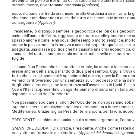
avvenuta nel porto di Beirut, tra cui ci sono anche alcuni militari italian
probabilmente, diventeranno centinaia
(Applausi)
.
Ecco, il Libano soffre da anni, insieme alla Giordania a dire il vero, la 
che sono stati dimenticati quasi del tutto dalla comunità internazion
conseguenze
(Applausi)
.
Presidente, io distinguo sempre la geopolitica dei libri dalla geopol
amici dell'uno o dell'altro; oggi siamo di fronte a delle persone che so
spasso anche il cane, e mi scusi dell'esempio molto semplice, molto t
scese in piazza mesi fa in mezzo a una crisi, appunto quella siriana, 
adeguata, una classe politica che ha causato una crisi economica, ch
libanesi, del resto, sono per lo più molto istruiti e nella diaspora p
fulgide.
Il Libano è un Paese che ha accolto le eresie, ha accolto le minoranz
eresie anche dell'Islam, parlando di drusi per esempio. Oggi si trova c
fatto che la lira libanese si è sganciata dal dollaro, dove la Banca cen
Venerdì ci ritroveremo con una sentenza su un processo che ha defin
degli ultimi dieci anni, cioè la sentenza sull'assassinio di Ḥarīrī. Sui 
loco
e l'Italia rappresentino un agente primario di aiuto umanitario per
risponde ai valori dell'Occidente.
Non possiamo abdicare ai valori dell'Occidente, non possiamo abband
logiche di mera speculazione politica o economica a breve termine, s
Mediterraneo. Grazie, signor Presidente, e ancora, per favore, ricord
PRESIDENTE. Ha chiesto di parlare, sullo stesso argomento, l'onorev
SALVATORE DEIDDA (
FDI
). Grazie, Presidente. Anche come Fratelli d'I
coinvolto per fortuna in maniera lieve
(Applausi dei deputati del gruppo Fr