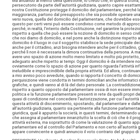
Ma andando al merito della questione, io credo che, in questa storia, 
persecutorio da parte dell'autorità giudiziaria, quanto capire esatta
nostra Costituzione protegge il domicilio del parlamentare, perché la
maggioranza, partono dal presupposto che sia possibile operare una di
versi nuova, quella del domicilio del parlamentare, che dovrebbe esse
questo per certi versi può essere condiviso come metodo di approccio
perché, in realtà, l'intento della Costituzione, nel garantire la prote
rispetto a quella che può essere la nozione di domicilio in senso civi
che noi diamo di domicilio, e nel porre anche la distinzione rispetto a
domicilio è il luogo in cui il soggetto stabilisce la sede principale d
anche per il cittadino, anzi bisogna intendere anche per il cittadino, gl
perché lì non è necessaria la dimora continuativa della persona. A ma
avere uno spazio di azione molto meno limitato e molto più protetto, 
adeguato anche rispetto ai tempi. Oggi il domicilio è da intendere 
ovviamente come lo spazio di azione per quanto riguarda l'attività i
ineludibile e imprescindibile della propria attività. Ed allora, continu
a mio avviso poco avvedute, quando si rapporta il concetto di domicili
perquisizione viene condotta in termini domiciliari anche informatici ri
grafiche, e quindi vanno al di là del dato personale. La contraddizion
rispetto a quanto opposto dal parlamentare ossia di non essere immed
politica e la funzione parlamentare presenti in rete da quelli propri 
quasi di condizione nel concedere l'autorizzazione, per cui l'autorità
questa attività di discernimento, spostando, dal parlamentare e dalle
all'autorità giudiziaria, quanto sia pertinente alla funzione parlamentar
giuridica, qual è appunto la società; in questi termini, determinando 
che assegna al parlamentare innanzitutto la scelta di ciò che è il pro
attività esterna, ma soprattutto di come la valutazione di quanto a
parlamentare ed al controllo del Parlamento e non certo all'autorità g
appare convincente e quindi annuncio il voto contrario del gruppo di 