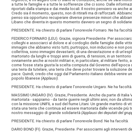
a tutte le famiglie e a tutte le sofferenze che ci sono. Dalle informaz
riportati dalla stampa e dai
media
locali. Il nostro pensiero va anche ai
Credo sia il momento, questo, non di ritirarli ma di rafforzarli. Abbiam
penso sia opportuno recuperare diverse presenze minori che abbiamo in
Libano che diventa in questo momento davvero un segno di solidarie
PRESIDENTE. Ha chiesto di parlare l'onorevole Fornaro. Ne ha facoltà
FEDERICO FORNARO (
LEU
). Grazie, signora Presidente. Per associar
colleghi e associarci al dolore e al cordoglio delle famiglie delle v
immagini che abbiamo visto tutti, purtroppo, non inducono e non po
collettiva, sono immagini devastanti, di una devastazione e di un'espl
martoriato da lunghi e troppi anni di guerra, di tensioni, in un territ
ovviamente anche ai nostri militari e, in particolare, al militare feri
come fosse stata giusta la scelta compiuta dal Governo dell'epoca di
una terra da tutelare, una terra che deve poter trovare la soluzione de
pace. Quindi, credo che oggi dal Parlamento italiano debba venire un
popolo libanese
(Applausi)
.
PRESIDENTE. Ha chiesto di parlare l'onorevole Ungaro. Ne ha facoltà
MASSIMO UNGARO (
IV
). Grazie, Presidente. Anche da parte di Italia 
martoriata - sappiamo - da tante guerre negli ultimi anni, non da ulti
con la missione UNIFIL a sud del fiume Litani. Un grande martirio di vit
stata una terra che continua ad essere martoriata dalle vicende più tr
nostro messaggio di grande solidarietà
(Applausi dei deputati del grupp
PRESIDENTE. Ha chiesto di parlare l'onorevole Bond. Ne ha facoltà.
DARIO BOND (
FI
). Grazie, Presidente. Per associarmi agli interventi d