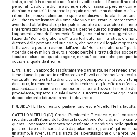
tratta, perché in concreto non è stato verificabile -, il Boniardi ha 
personali. È solo una dichiarazione, è solo un assunto perché - come r
dichiarato domiciliato presso la propria azienda e ha dichiarato di svo
informatici, senza delimitare lo spazio esclusivo di tutela - le proprie
dell'udienza preliminare di Roma, che vuole utilizzare le intercetta
avendo ad obiettivo altro principale imputato e solo accidentalme
l'interpretazione di Bonardi prevalga, perché questo significherebbe, a 
l'argomentazione dell'onorevole Sgarbi, come al solito suggestiva e d
l'azienda “Boniardi grafiche srl”, a parte il dato nominalistico, è sme
distinto dalla persona del suo socio, che non ne è il legale rapprese
fatturazione posta in essere dall'azienda “Boniardi grafiche srl” per f
vicenda dei 49 milioni di euro. Proprio perché si tratta di due soggett
tenuto escluso per questa ragione, non può pensare che, per questa
socio e al quale dà il nome.
È, tra l'altro, un approdo assolutamente garantista, se noi intendiam
farne abuso, la proposta dell'onorevole Bazoli di circoscrivere così s
verità, altrimenti si tratta di una vera e propria ipocrisia - dopo un 
dirla tutta, la resistenza di Boniardi ha realizzato già l'effetto dife
persecutionis
ma anche di riconoscere la correttezza e il rispetto del
procedente, rispetto al quale il voto di autorizzazione che oggi noi s
riconoscimento istituzionalmente doveroso.
PRESIDENTE. Ha chiesto di parlare l'onorevole Vitiello. Ne ha facoltà.
CATELLO VITIELLO (
IV
). Grazie, Presidente. Presidente, noi non siam
incardinata all'interno della Giunta la questione Boniardi, non lo siam
questa, l'occasione mancata per verificare le condizioni nelle quali u
parlamentare e alle sue attività da parlamentare, perché qui non si tr
un attimo, è avvenuta, ma si tratta della perquisizione di una rete. S