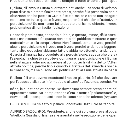
Presidente, dev'essere massima sempre e forse ancora di più rispett
E, allora, all'inizio in Giunta ci eravamo dati anche una sorta di
vademe
punti di vista e creare finalmente prassi, perché è la prima volta che 
obiezione che ho posto in Giunta è stata: ma se è terzo non indagato,
eccetera, se tutto questo è vero, ma perché si chiedono l'autorizza
perquisizione! Se non hanno fatto questo e ci hanno chiesto, invece
problematica di non facile risoluzione.
Seconda perplessità, secondo dubbio, e questo, invece, dà la stura a
stata una discrasia fra quanto richiesto dal pubblico ministero e quant
materialmente alla perquisizione. Non è assolutamente vero, perché s
alcuna perquisizione e invece non è vero, perché andando a leggere g
tante altre occasioni abbiamo fatto e abbiamo ottenuto - andando a l
Guardia di finanza ha proceduto alla perquisizione, sapeva che c'era u
l'azienda, ha chiesto se poteva continuare la perquisizione e il Bon
nella stanza e volevano accedere al computer, lì - li! - ha detto: “Atten
attività politica, perché fino a quando si trattava dell'azienda e voi c
lo consento, ma se ci sono atti politici legati alla mia attività da par
E, allora, è lì che doveva incastrarsi il nostro giudizio, è lì che dove
per l'accesso alla rete informatica e al
cloud
dell'azienda, perché, Pr
Infine, la questione etichette. Se dovessimo sempre prescindere dal
approssimazione. Sul computer non c'era la scritta “parlamentare” 
eravamo all'epoca persuasi e non lo siamo neanche adesso
(Applausi
PRESIDENTE. Ha chiesto di parlare l'onorevole Bazoli. Ne ha facoltà.
ALFREDO BAZOLI (
PD
). Presidente, anche qui solo una breve allocuzi
Vitiello, la Guardia di finanza si è arrestata nell'esecuzione delle o