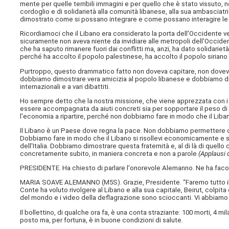
mente per quelle terribili immagini e per quello che è stato vissuto, 
cordoglio e di solidarietà alla comunità libanese, alla sua ambasciat
dimostrato come si possano integrare e come possano interagire le var
Ricordiamoci che il Libano era considerato la porta dell'Occidente vers
sicuramente non aveva niente da invidiare alle metropoli dell'Occident
che ha saputo rimanere fuori dai conflitti ma, anzi, ha dato solidarietà
perché ha accolto il popolo palestinese, ha accolto il popolo sirian
Purtroppo, questo drammatico fatto non doveva capitare, non doveva
dobbiamo dimostrare vera amicizia al popolo libanese e dobbiamo dim
internazionali e a vari dibattiti.
Ho sempre detto che la nostra missione, che viene apprezzata con i n
essere accompagnata da aiuti concreti sia per sopportare il peso di q
l'economia a ripartire, perché non dobbiamo fare in modo che il Liban
Il Libano è un Paese dove regna la pace. Non dobbiamo permettere ch
Dobbiamo fare in modo che il Libano si risollevi economicamente e
dell'Italia. Dobbiamo dimostrare questa fraternità e, al di là di quello
concretamente subito, in maniera concreta e non a parole
(Applausi d
PRESIDENTE. Ha chiesto di parlare l'onorevole Alemanno. Ne ha facol
MARIA SOAVE ALEMANNO (
M5S
). Grazie, Presidente. “Faremo tutto i
Conte ha voluto rivolgere al Libano e alla sua capitale, Beirut, colpit
del mondo e i video della deflagrazione sono scioccanti. Vi abbiamo
Il bollettino, di qualche ora fa, è una conta straziante: 100 morti, 4 mil
posto ma, per fortuna, è in buone condizioni di salute.