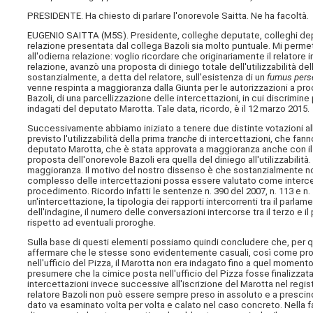
PRESIDENTE. Ha chiesto di parlare l'onorevole Saitta. Ne ha facoltà.
EUGENIO SAITTA (
M5S
). Presidente, colleghe deputate, colleghi de
relazione presentata dal collega Bazoli sia molto puntuale. Mi permet
all'odierna relazione: voglio ricordare che originariamente il relatore 
relazione, avanzò una proposta di diniego totale dell'utilizzabilità de
sostanzialmente, a detta del relatore, sull'esistenza di un
fumus pers
venne respinta a maggioranza dalla Giunta per le autorizzazioni a pro
Bazoli, di una parcellizzazione delle intercettazioni, in cui discrimine 
indagati del deputato Marotta. Tale data, ricordo, è il 12 marzo 2015.
Successivamente abbiamo iniziato a tenere due distinte votazioni all'
previsto l'utilizzabilità della prima
tranche
di intercettazioni, che fann
deputato Marotta, che è stata approvata a maggioranza anche con il n
proposta dell'onorevole Bazoli era quella del diniego all'utilizzabilità
maggioranza. Il motivo del nostro dissenso è che sostanzialmente noi
complesso delle intercettazioni possa essere valutato come intercetta
procedimento. Ricordo infatti le sentenze n. 390 del 2007, n. 113 e n. 
un'intercettazione, la tipologia dei rapporti intercorrenti tra il parla
dell'indagine, il numero delle conversazioni intercorse tra il terzo e i
rispetto ad eventuali proroghe.
Sulla base di questi elementi possiamo quindi concludere che, per q
affermare che le stesse sono evidentemente casuali, così come propos
nell'ufficio del Pizza, il Marotta non era indagato fino a quel momen
presumere che la cimice posta nell'ufficio del Pizza fosse finalizzata
intercettazioni invece successive all'iscrizione del Marotta nel registr
relatore Bazoli non può essere sempre preso in assoluto e a prescinde
dato va esaminato volta per volta e calato nel caso concreto. Nella fat