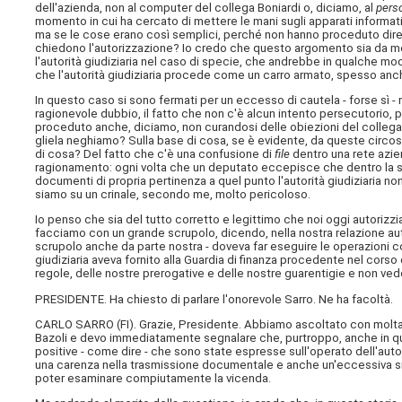
dell'azienda, non al computer del collega Boniardi o, diciamo, al
pers
momento in cui ha cercato di mettere le mani sugli apparati informatic
ma se le cose erano così semplici, perché non hanno proceduto diret
chiedono l'autorizzazione? Io credo che questo argomento sia da met
l'autorità giudiziaria nel caso di specie, che andrebbe in qualche m
che l'autorità giudiziaria procede come un carro armato, spesso anch
In questo caso si sono fermati per un eccesso di cautela - forse sì -
ragionevole dubbio, il fatto che non c'è alcun intento persecutorio, 
proceduto anche, diciamo, non curandosi delle obiezioni del collega 
gliela neghiamo? Sulla base di cosa, se è evidente, da queste circos
di cosa? Del fatto che c'è una confusione di
file
dentro una rete azie
ragionamento: ogni volta che un deputato eccepisce che dentro la so
documenti di propria pertinenza a quel punto l'autorità giudiziaria 
siamo su un crinale, secondo me, molto pericoloso.
Io penso che sia del tutto corretto e legittimo che noi oggi autorizz
facciamo con un grande scrupolo, dicendo, nella nostra relazione aut
scrupolo anche da parte nostra - doveva far eseguire le operazioni 
giudiziaria aveva fornito alla Guardia di finanza procedente nel corso 
regole, delle nostre prerogative e delle nostre guarentigie e non ve
PRESIDENTE. Ha chiesto di parlare l'onorevole Sarro. Ne ha facoltà.
CARLO SARRO (
FI
). Grazie, Presidente. Abbiamo ascoltato con molta a
Bazoli e devo immediatamente segnalare che, purtroppo, anche in que
positive - come dire - che sono state espresse sull'operato dell'auto
una carenza nella trasmissione documentale e anche un'eccessiva sint
poter esaminare compiutamente la vicenda.