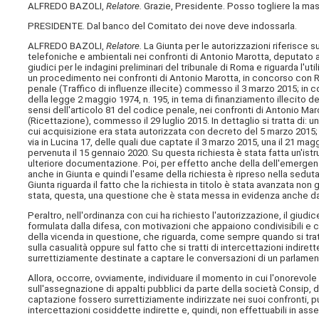
ALFREDO BAZOLI,
Relatore.
Grazie, Presidente. Posso togliere la ma
PRESIDENTE. Dal banco del Comitato dei nove deve indossarla.
ALFREDO BAZOLI,
Relatore.
La Giunta per le autorizzazioni riferisce 
telefoniche e ambientali nei confronti di Antonio Marotta, deputato a
giudici per le indagini preliminari del tribunale di Roma e riguarda l'ut
un procedimento nei confronti di Antonio Marotta, in concorso con Raff
penale (Traffico di influenze illecite) commesso il 3 marzo 2015; in con
della legge 2 maggio 1974, n. 195, in tema di finanziamento illecito de
sensi dell'articolo 81 del codice penale, nei confronti di Antonio Maro
(Ricettazione), commesso il 29 luglio 2015. In dettaglio si tratta di: u
cui acquisizione era stata autorizzata con decreto del 5 marzo 2015; 
via in Lucina 17, delle quali due captate il 3 marzo 2015, una il 21 magg
pervenuta il 15 gennaio 2020. Su questa richiesta è stata fatta un'ist
ulteriore documentazione. Poi, per effetto anche della dell'emergenza 
anche in Giunta e quindi l'esame della richiesta è ripreso nella sedu
Giunta riguarda il fatto che la richiesta in titolo è stata avanzata non 
stata, questa, una questione che è stata messa in evidenza anche dal
Peraltro, nell'ordinanza con cui ha richiesto l'autorizzazione, il giu
formulata dalla difesa, con motivazioni che appaiono condivisibili e 
della vicenda in questione, che riguarda, come sempre quando si tratt
sulla casualità oppure sul fatto che si tratti di intercettazioni indire
surrettiziamente destinate a captare le conversazioni di un parlamen
Allora, occorre, ovviamente, individuare il momento in cui l'onorevole 
sull'assegnazione di appalti pubblici da parte della società Consip, div
captazione fossero surrettiziamente indirizzate nei suoi confronti, pu
intercettazioni cosiddette indirette e, quindi, non effettuabili in as