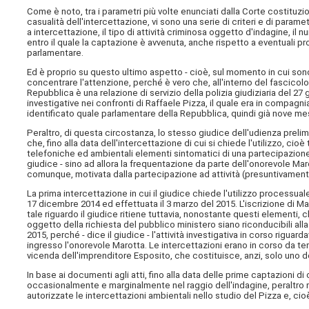
Come è noto, tra i parametri più volte enunciati dalla Corte costituzio
casualità dell'intercettazione, vi sono una serie di criteri e di parametr
a intercettazione, il tipo di attività criminosa oggetto d'indagine, il 
entro il quale la captazione è avvenuta, anche rispetto a eventuali pr
parlamentare.
Ed è proprio su questo ultimo aspetto - cioè, sul momento in cui sono
concentrare l'attenzione, perché è vero che, all'interno del fascicol
Repubblica è una relazione di servizio della polizia giudiziaria del 27 
investigative nei confronti di Raffaele Pizza, il quale era in compagnia
identificato quale parlamentare della Repubblica, quindi già nove mesi
Peraltro, di questa circostanza, lo stesso giudice dell'udienza prelimi
che, fino alla data dell'intercettazione di cui si chiede l'utilizzo, cio
telefoniche ed ambientali elementi sintomatici di una partecipazione d
giudice - sino ad allora la frequentazione da parte dell'onorevole Marot
comunque, motivata dalla partecipazione ad attività (presuntivamente
La prima intercettazione in cui il giudice chiede l'utilizzo processua
17 dicembre 2014 ed effettuata il 3 marzo del 2015. L'iscrizione di Ma
tale riguardo il giudice ritiene tuttavia, nonostante questi elementi, 
oggetto della richiesta del pubblico ministero siano riconducibili alla
2015, perché - dice il giudice - l'attività investigativa in corso riguar
ingresso l'onorevole Marotta. Le intercettazioni erano in corso da temp
vicenda dell'imprenditore Esposito, che costituisce, anzi, solo uno d
In base ai documenti agli atti, fino alla data delle prime captazioni di 
occasionalmente e marginalmente nel raggio dell'indagine, peraltro mo
autorizzate le intercettazioni ambientali nello studio del Pizza e, cio