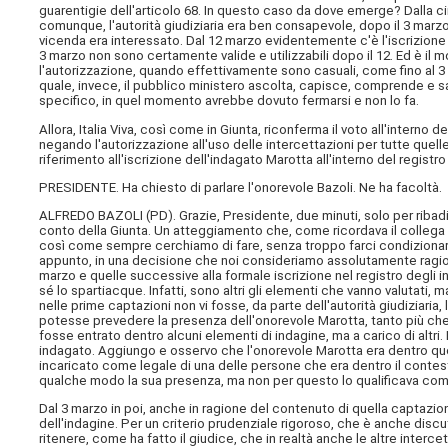
guarentigie dell'articolo 68. In questo caso da dove emerge? Dalla cir
comunque, l'autorità giudiziaria era ben consapevole, dopo il 3 marzo,
vicenda era interessato. Dal 12 marzo evidentemente c'è l'iscrizione 
3 marzo non sono certamente valide e utilizzabili dopo il 12. Ed è il
l'autorizzazione, quando effettivamente sono casuali, come fino al 
quale, invece, il pubblico ministero ascolta, capisce, comprende e s
specifico, in quel momento avrebbe dovuto fermarsi e non lo fa.
Allora, Italia Viva, così come in Giunta, riconferma il voto all'interno
negando l'autorizzazione all'uso delle intercettazioni per tutte quell
riferimento all'iscrizione dell'indagato Marotta all'interno del registr
PRESIDENTE. Ha chiesto di parlare l'onorevole Bazoli. Ne ha facoltà.
ALFREDO BAZOLI (
PD
). Grazie, Presidente, due minuti, solo per riba
conto della Giunta. Un atteggiamento che, come ricordava il collega Vi
così come sempre cerchiamo di fare, senza troppo farci condizionare d
appunto, in una decisione che noi consideriamo assolutamente ragionev
marzo e quelle successive alla formale iscrizione nel registro degli i
sé lo spartiacque. Infatti, sono altri gli elementi che vanno valutat
nelle prime captazioni non vi fosse, da parte dell'autorità giudiziaria,
potesse prevedere la presenza dell'onorevole Marotta, tanto più che
fosse entrato dentro alcuni elementi di indagine, ma a carico di altri. 
indagato. Aggiungo e osservo che l'onorevole Marotta era dentro quel
incaricato come legale di una delle persone che era dentro il contest
qualche modo la sua presenza, ma non per questo lo qualificava com
Dal 3 marzo in poi, anche in ragione del contenuto di quella captazi
dell'indagine. Per un criterio prudenziale rigoroso, che è anche discu
ritenere, come ha fatto il giudice, che in realtà anche le altre interc