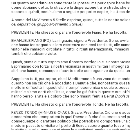
Su quanto accaduto ieri sono tante le ipotesi, ma per capire bene bi
come abbiamo detto, lo strazio e la disperazione tra le strade, che sono
sospeso, quindi, continuiamo a seguire per poter capire, in attesa de
A nome del MoVimento 5 Stelle esprimo, quindi, tutta la nostra solidari
dei deputati del gruppo MoVimento 5 Stelle)
.
PRESIDENTE. Ha chiesto di parlare l'onorevole Fiano. Ne ha facoltà.
EMANUELE FIANO (
PD
). La ringrazio, signora Presidente. Sono, ovvia
che hanno ieri segnato la loro esistenza con così tanti lutti, alle num
visto nelle immagini circolate in tutti i circuiti internazionali, immagi
terribili che abbiamo visto.
Quindi, prima di tutto esprimiamo il nostro cordoglio e la nostra vicin
Esprimiamo con forza la nostra vicinanza ai nostri militari lì impegnati 
altri, che hanno, comunque, ricavato delle conseguenze da quella ter
Sappiamo tutti, purtroppo, che il Mediterraneo è una zona del mondo, l
questo non sia ciò che è accaduto a Beirut e che, nonostante questa ter
molto in difficoltà in questi ultimi tempi, economica e sociale, possa
militari e siamo certi che l'Italia, come ha già fatto in queste ore, of
hanno perso la vita e a coloro che sono rimasti feriti a Beirut
(Applausi
PRESIDENTE. Ha chiesto di parlare l'onorevole Tondo. Ne ha facoltà.
RENZO TONDO (
M-NI-USEI-C!-AC
). Grazie, Presidente. Ciò che è accad
economica che comporterà in quel Paese ciò che è successo nel porto d
conseguenze di carattere politico che potrebbero comportare una cris
modo in passato di visitare il porto di Beirut, sapere quanto fosse im
logistico, e mi auguro che ci siano le condizioni, anche se sarà molto d