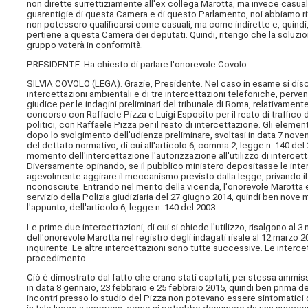
non dirette surrettiziamente all'ex collega Marotta, ma invece casuali 
guarentigie di questa Camera e di questo Parlamento, noi abbiamo riten
non potessero qualificarsi come casuali, ma come indirette e, quindi,
pertiene a questa Camera dei deputati. Quindi, ritengo che la soluzio
gruppo voterà in conformità.
PRESIDENTE. Ha chiesto di parlare l'onorevole Covolo.
SILVIA COVOLO (
LEGA
). Grazie, Presidente. Nel caso in esame si dis
intercettazioni ambientali e di tre intercettazioni telefoniche, perven
giudice per le indagini preliminari del tribunale di Roma, relativamen
concorso con Raffaele Pizza e Luigi Esposito per il reato di traffico di 
politici, con Raffaele Pizza per il reato di intercettazione. Gli element
dopo lo svolgimento dell'udienza preliminare, svoltasi in data 7 nov
del dettato normativo, di cui all'articolo 6, comma 2, legge n. 140 de
momento dell'intercettazione l'autorizzazione all'utilizzo di intercet
Diversamente opinando, se il pubblico ministero depositasse le inte
agevolmente aggirare il meccanismo previsto dalla legge, privando 
riconosciute. Entrando nel merito della vicenda, l'onorevole Marotta 
servizio della Polizia giudiziaria del 27 giugno 2014, quindi ben nove me
l'appunto, dell'articolo 6, legge n. 140 del 2003.
Le prime due intercettazioni, di cui si chiede l'utilizzo, risalgono al 
dell'onorevole Marotta nel registro degli indagati risale al 12 marzo
inquirente. Le altre intercettazioni sono tutte successive. Le interce
procedimento.
Ciò è dimostrato dal fatto che erano stati captati, per stessa ammis
in data 8 gennaio, 23 febbraio e 25 febbraio 2015, quindi ben prima del
incontri presso lo studio del Pizza non potevano essere sintomatici 