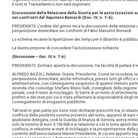
il voto in Transatlantico non sarà registrato.
Discussione della Relazione della Giunta per le autorizzazioni 
nei confronti del deputato Boniardi (Doc. IV, n. 7-A).
PRESIDENTE. L'ordine del giorno reca la discussione della relazione d
perquisizione domiciliare nei confronti di Fabio Massimo Boniardi.
Lo schema recante la ripartizione dei tempi per il dibattito è pubblic
La Giunta propone di concedere l'autorizzazione richiesta.
(Discussione – Doc. IV, n. 7-A)
PRESIDENTE. Dichiaro aperta la discussione. Ha facoltà di parlare il rel
ALFREDO BAZOLI,
Relatore
. Grazie, Presidente. Come lei ricordava, l
perquisizione domiciliare, anche informatica, presso tutti gli uffici e s
amministratore, con conseguente sequestro di quanto ritenuto pertine
vicenda che coinvolge Stefano Bruno Galli, consigliere della regione L
penale, cioè il reato di riciclaggio. Si tratta di un rivolo di un'inch
profitto e dei reati per cui è stata affermata la responsabilità degli i
conseguimento di erogazioni pubbliche.
Tali reati in gran parte poi sono stati dichiarati prescritti ma, in re
confisca della predetta somma provento del reato, appunto di euro 48.
giudiziaria delegata, cioè la Guardia di finanza di Genova, aveva rintr
solo la somma di euro 3.150.000 e in relazione a ciò si sono aperti 
confisca, in relazione ai reati di riciclaggio e la prospettazione del
corrente dell'associazione Maroni Presidente, di cui era appunto lega