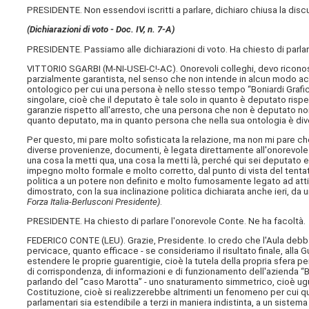
PRESIDENTE. Non essendovi iscritti a parlare, dichiaro chiusa la disc
(Dichiarazioni di voto -
Doc. IV, n. 7-A
)
PRESIDENTE. Passiamo alle dichiarazioni di voto. Ha chiesto di parlar
VITTORIO SGARBI (
M-NI-USEI-C!-AC
). Onorevoli colleghi, devo ricon
parzialmente garantista, nel senso che non intende in alcun modo ac
ontologico per cui una persona è nello stesso tempo “Boniardi Grafic
singolare, cioè che il deputato è tale solo in quanto è deputato rispetto
garanzie rispetto all'arresto, che una persona che non è deputato non
quanto deputato, ma in quanto persona che nella sua ontologia è di
Per questo, mi pare molto sofisticata la relazione, ma non mi pare che 
diverse provenienze, documenti, è legata direttamente all'onorevole B
una cosa la metti qua, una cosa la metti là, perché qui sei deputato e
impegno molto formale e molto corretto, dal punto di vista del tentativ
politica a un potere non definito e molto fumosamente legato ad atti
dimostrato, con la sua inclinazione politica dichiarata anche ieri, da u
Forza Italia-Berlusconi Presidente)
.
PRESIDENTE. Ha chiesto di parlare l'onorevole Conte. Ne ha facoltà.
FEDERICO CONTE (
LEU
). Grazie, Presidente. Io credo che l'Aula deb
pervicace, quanto efficace - se consideriamo il risultato finale, alla 
estendere le proprie guarentigie, cioè la tutela della propria sfera p
di corrispondenza, di informazioni e di funzionamento dell'azienda “B
parlando del “caso Marotta” - uno snaturamento simmetrico, cioè ugu
Costituzione, cioè si realizzerebbe altrimenti un fenomeno per cui qu
parlamentari sia estendibile a terzi in maniera indistinta, a un sistema 