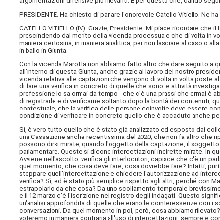
argomentazioni difensive più rilevanti. È per questo che, dando segui
PRESIDENTE. Ha chiesto di parlare l'onorevole Catello Vitiello. Ne ha 
CATELLO VITIELLO (
IV
). Grazie, Presidente. Mi piace ricordare che il
prescindendo dal merito della vicenda processuale che di volta in volt
maniera certosina, in maniera analitica, per non lasciare al caso o alla
in ballo in Giunta.
Con la vicenda Marotta non abbiamo fatto altro che dare seguito a qu
all'interno di questa Giunta, anche grazie al lavoro del nostro presi
vicenda relativa alle captazioni che vengono di volta in volta poste
di fare una verifica in concreto di quelle che sono le attività investig
professione lo sa ormai da tempo - che c'è una prassi che ormai è abitu
di registrarle e di verificarne soltanto dopo la bontà dei contenuti,
contestuale, che la verifica delle persone coinvolte deve essere conte
condizione di verificare in concreto quello che è accaduto anche pe
Sì, è vero tutto quello che è stato già analizzato ed esposto dai coll
una Cassazione anche recentissima del 2020, che non fa altro che rip
possono dirsi mirate, quando l'oggetto della captazione, il soggetto 
parlamentare. Queste si dicono intercettazioni indirette mirate. In q
Avviene nell'ascolto: verifica gli interlocutori, capisce che c'è un p
quel momento, che cosa deve fare, cosa dovrebbe fare? Infatti, purtr
stoppare quell'intercettazione e chiedere l'autorizzazione ad inter
verifica? Sì, ed è stato più semplice rispetto agli altri, perché co
estrapolarlo da che cosa? Da uno scollamento temporale brevissimo,
e il 12 marzo c'è l'iscrizione nel registro degli indagati. Questo sign
un'analisi approfondita di quelle che erano le cointeressenze con i
conversazioni. Da quel momento in poi, però, cosa abbiamo rilevato?
voteremo in maniera contraria all'uso di intercettazioni, sempre e c