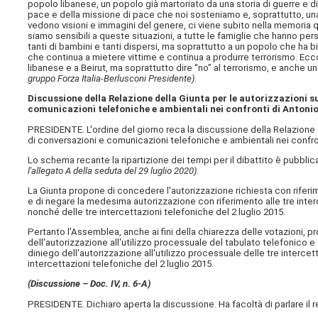
popolo libanese, un popolo già martoriato da una storia di guerre e d
pace e della missione di pace che noi sosteniamo e, soprattutto, una 
vedono visioni e immagini del genere, ci viene subito nella memoria q
siamo sensibili a queste situazioni, a tutte le famiglie che hanno per
tanti di bambini e tanti dispersi, ma soprattutto a un popolo che ha 
che continua a mietere vittime e continua a produrre terrorismo. Ecc
libanese e a Beirut, ma soprattutto dire “no” al terrorismo, e anche un 
gruppo Forza Italia-Berlusconi Presidente)
.
Discussione della Relazione della Giunta per le autorizzazioni s
comunicazioni telefoniche e ambientali nei confronti di Antonio 
PRESIDENTE. L'ordine del giorno reca la discussione della Relazione d
di conversazioni e comunicazioni telefoniche e ambientali nei confront
Lo schema recante la ripartizione dei tempi per il dibattito è pubblica
l'allegato A della seduta del 29 luglio 2020)
.
La Giunta propone di concedere l'autorizzazione richiesta con riferim
e di negare la medesima autorizzazione con riferimento alle tre interc
nonché delle tre intercettazioni telefoniche del 2 luglio 2015.
Pertanto l'Assemblea, anche ai fini della chiarezza delle votazioni, 
dell'autorizzazione all'utilizzo processuale del tabulato telefonico e 
diniego dell'autorizzazione all'utilizzo processuale delle tre intercet
intercettazioni telefoniche del 2 luglio 2015.
(Discussione – Doc. IV, n. 6-A)
PRESIDENTE. Dichiaro aperta la discussione. Ha facoltà di parlare il r