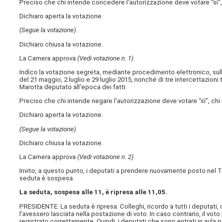
Preciso che chi intende concedere l'autorizzazione deve votare “sì”,
Dichiaro aperta la votazione.
(Segue la votazione).
Dichiaro chiusa la votazione.
La Camera approva
(Vedi votazione n. 1)
.
Indìco la votazione segreta, mediante procedimento elettronico, sulla 
del 21 maggio, 2 luglio e 29 luglio 2015, nonché di tre intercettazioni t
Marotta deputato all'epoca dei fatti.
Preciso che chi intende negare l'autorizzazione deve votare “sì”, ch
Dichiaro aperta la votazione.
(Segue la votazione).
Dichiaro chiusa la votazione.
La Camera approva
(Vedi votazione n. 2)
.
Invito, a questo punto, i deputati a prendere nuovamente posto nel Tr
seduta è sospesa.
La seduta, sospesa alle 11, è ripresa alle 11,05.
PRESIDENTE. La seduta è ripresa. Colleghi, ricordo a tutti i deputati, c
l'avessero lasciata nella postazione di voto. In caso contrario, il voto
registrato correttamente. Quindi, i deputati che sono entrati in aula p