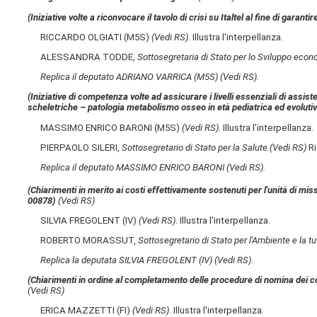
(Iniziative volte a riconvocare il tavolo di crisi su Italtel al fine di garan
RICCARDO OLGIATI (M5S)
(Vedi RS)
. Illustra l'interpellanza.
ALESSANDRA TODDE,
Sottosegretaria di Stato per lo Sviluppo econ
Replica il deputato ADRIANO VARRICA (M5S)
(Vedi RS)
.
(Iniziative di competenza volte ad assicurare i livelli essenziali di assis
scheletriche – patologia metabolismo osseo in età pediatrica ed evolutiv
MASSIMO ENRICO BARONI (M5S)
(Vedi RS)
. Illustra l'interpellanza.
PIERPAOLO SILERI,
Sottosegretario di Stato per la Salute.
(Vedi RS)
Ri
Replica il deputato MASSIMO ENRICO BARONI
(Vedi RS)
.
(Chiarimenti in merito ai costi effettivamente sostenuti per l'unità di missi
00878)
(Vedi RS)
SILVIA FREGOLENT (IV)
(Vedi RS)
. Illustra l'interpellanza.
ROBERTO MORASSUT,
Sottosegretario di Stato per l'Ambiente e la tut
Replica la deputata SILVIA FREGOLENT (IV)
(Vedi RS)
.
(Chiarimenti in ordine al completamento delle procedure di nomina dei comp
(Vedi RS)
ERICA MAZZETTI (FI)
(Vedi RS)
. Illustra l'interpellanza.