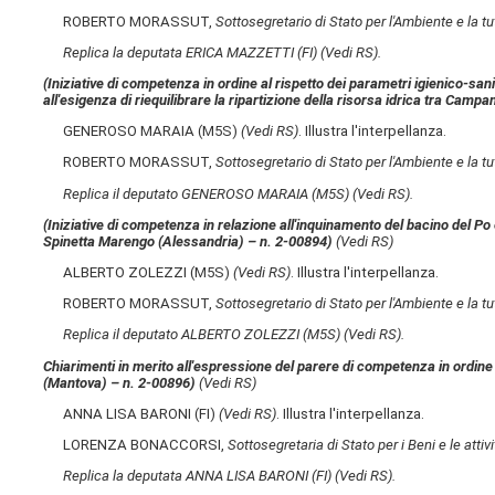
ROBERTO MORASSUT,
Sottosegretario di Stato per l'Ambiente e la tut
Replica la deputata ERICA MAZZETTI (FI)
(Vedi RS)
.
(Iniziative di competenza in ordine al rispetto dei parametri igienico-san
all'esigenza di riequilibrare la ripartizione della risorsa idrica tra Camp
GENEROSO MARAIA (M5S)
(Vedi RS)
. Illustra l'interpellanza.
ROBERTO MORASSUT,
Sottosegretario di Stato per l'Ambiente e la tut
Replica il deputato GENEROSO MARAIA (M5S)
(Vedi RS)
.
(Iniziative di competenza in relazione all'inquinamento del bacino del Po
Spinetta Marengo (Alessandria) – n. 2-00894)
(Vedi RS)
ALBERTO ZOLEZZI (M5S)
(Vedi RS)
. Illustra l'interpellanza.
ROBERTO MORASSUT,
Sottosegretario di Stato per l'Ambiente e la tut
Replica il deputato ALBERTO ZOLEZZI (M5S)
(Vedi RS)
.
Chiarimenti in merito all'espressione del parere di competenza in ordine
(Mantova) – n. 2-00896)
(Vedi RS)
ANNA LISA BARONI (FI)
(Vedi RS)
. Illustra l'interpellanza.
LORENZA BONACCORSI,
Sottosegretaria di Stato per i Beni e le attivi
Replica la deputata ANNA LISA BARONI (FI)
(Vedi RS)
.