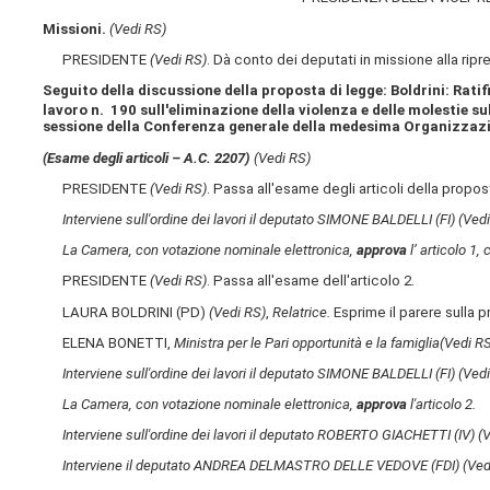
Missioni.
(Vedi RS)
PRESIDENTE
(Vedi RS)
. Dà conto dei deputati in missione alla rip
Seguito della discussione della proposta di legge: Boldrini: Rat
lavoro n. 190 sull'eliminazione della violenza e delle molestie su
sessione della Conferenza generale della medesima Organizzazi
(Esame degli articoli – A.C. 2207)
(Vedi RS)
PRESIDENTE
(Vedi RS)
. Passa all'esame degli articoli della propos
Interviene sull'ordine dei lavori il deputato SIMONE BALDELLI (FI)
(Ved
La Camera, con votazione nominale elettronica,
approva
l’ articolo 1,
PRESIDENTE
(Vedi RS)
. Passa all'esame dell'articolo 2.
LAURA BOLDRINI (PD)
(Vedi RS)
,
Relatrice.
Esprime il parere sulla
ELENA BONETTI,
Ministra per le Pari opportunità e la famiglia
(Vedi R
Interviene sull'ordine dei lavori il deputato SIMONE BALDELLI (FI)
(Ved
La Camera, con votazione nominale elettronica,
approva
l'articolo 2.
Interviene sull'ordine dei lavori il deputato ROBERTO GIACHETTI (IV)
(
Interviene il deputato ANDREA DELMASTRO DELLE VEDOVE (FDI)
(Ved