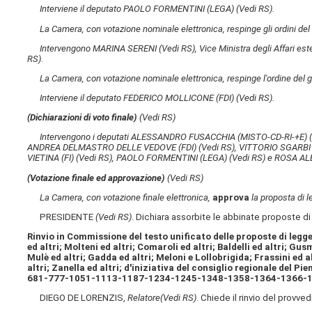
Interviene il deputato PAOLO FORMENTINI (LEGA)
(Vedi RS)
.
La Camera, con votazione nominale elettronica, respinge gli ordini de
Intervengono MARINA SERENI
(Vedi RS)
, Vice Ministra degli Affari 
RS)
.
La Camera, con votazione nominale elettronica, respinge l'ordine del 
Interviene il deputato FEDERICO MOLLICONE (FDI)
(Vedi RS)
.
(Dichiarazioni di voto finale)
(Vedi RS)
Intervengono i deputati ALESSANDRO FUSACCHIA (MISTO-CD-RI-+E)
ANDREA DELMASTRO DELLE VEDOVE (FDI)
(Vedi RS)
, VITTORIO SGARBI 
VIETINA (FI)
(Vedi RS)
, PAOLO FORMENTINI (LEGA)
(Vedi RS)
e ROSA AL
(Votazione finale ed approvazione)
(Vedi RS)
La Camera, con votazione finale elettronica,
approva
la proposta di 
PRESIDENTE
(Vedi RS)
. Dichiara assorbite le abbinate proposte di
Rinvio in Commissione del testo unificato delle proposte di legge:
ed altri; Molteni ed altri; Comaroli ed altri; Baldelli ed altri; Gu
Mulè ed altri; Gadda ed altri; Meloni e Lollobrigida; Frassini ed alt
altri; Zanella ed altri; d'iniziativa del consiglio regionale de
681-777-1051-1113-1187-1234-1245-1348-1358-1364-1366-1
DIEGO DE LORENZIS,
Relatore
(Vedi RS)
. Chiede il rinvio del prov