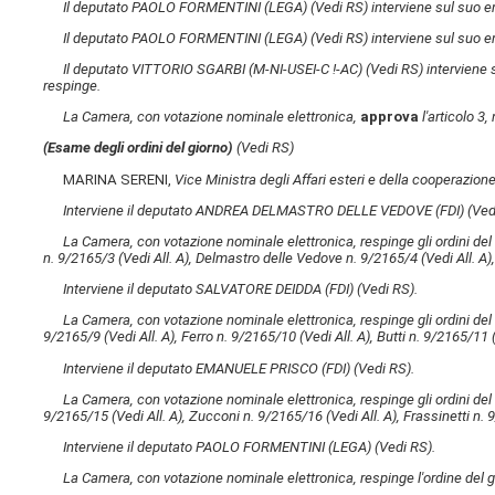
Il deputato PAOLO FORMENTINI (LEGA)
(Vedi RS)
interviene sul suo 
Il deputato PAOLO FORMENTINI (LEGA)
(Vedi RS)
interviene sul suo 
Il deputato VITTORIO SGARBI (M-NI-USEI-C !-AC)
(Vedi RS)
interviene 
respinge.
La Camera, con votazione nominale elettronica,
approva
l'articolo 3,
(Esame degli ordini del giorno)
(Vedi RS)
MARINA SERENI,
Vice Ministra degli Affari esteri e della cooperazion
Interviene il deputato ANDREA DELMASTRO DELLE VEDOVE (FDI)
(Ved
La Camera, con votazione nominale elettronica, respinge gli ordini del
n. 9/2165/3
(Vedi All. A)
, Delmastro delle Vedove n. 9/2165/4
(Vedi All. A)
Interviene il deputato SALVATORE DEIDDA (FDI)
(Vedi RS)
.
La Camera, con votazione nominale elettronica, respinge gli ordini de
9/2165/9
(Vedi All. A)
, Ferro n. 9/2165/10
(Vedi All. A)
, Butti n. 9/2165/11
Interviene il deputato EMANUELE PRISCO (FDI)
(Vedi RS)
.
La Camera, con votazione nominale elettronica, respinge gli ordini de
9/2165/15
(Vedi All. A)
, Zucconi n. 9/2165/16
(Vedi All. A)
, Frassinetti n.
Interviene il deputato PAOLO FORMENTINI (LEGA)
(Vedi RS)
.
La Camera, con votazione nominale elettronica, respinge l'ordine del g