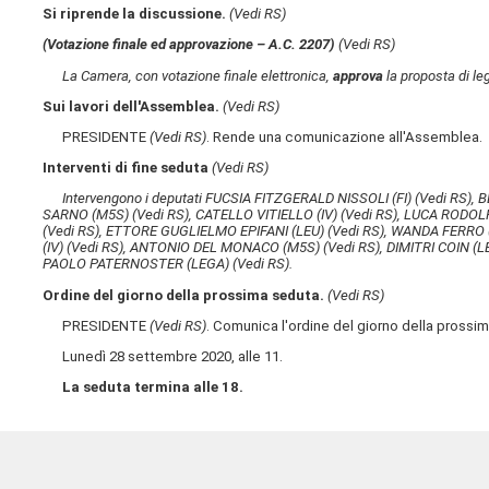
Si riprende la discussione.
(Vedi RS)
(Votazione finale ed approvazione – A.C. 2207)
(Vedi RS)
La Camera, con votazione finale elettronica,
approva
la proposta di leg
Sui lavori dell'Assemblea.
(Vedi RS)
PRESIDENTE
(Vedi RS)
. Rende una comunicazione all'Assemblea.
Interventi di fine seduta
(Vedi RS)
Intervengono i deputati FUCSIA FITZGERALD NISSOLI (FI)
(Vedi RS)
, 
SARNO (M5S)
(Vedi RS)
, CATELLO VITIELLO (IV)
(Vedi RS)
, LUCA RODOL
(Vedi RS)
, ETTORE GUGLIELMO EPIFANI (LEU)
(Vedi RS)
, WANDA FERRO 
(IV)
(Vedi RS)
, ANTONIO DEL MONACO (M5S)
(Vedi RS)
, DIMITRI COIN (
PAOLO PATERNOSTER (LEGA)
(Vedi RS)
.
Ordine del giorno della prossima seduta.
(Vedi RS)
PRESIDENTE
(Vedi RS)
. Comunica l'ordine del giorno della prossi
Lunedì 28 settembre 2020, alle 11.
La seduta termina alle 18.