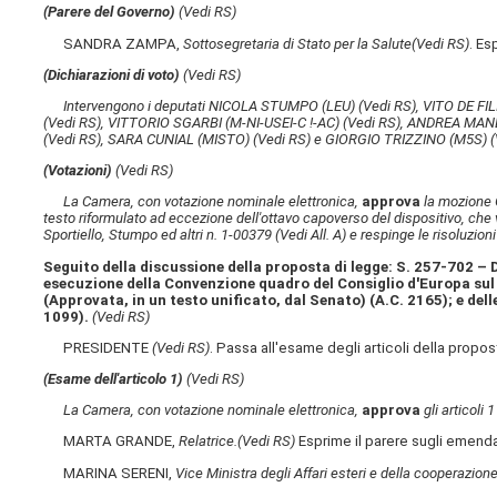
(Parere del Governo)
(Vedi RS)
SANDRA ZAMPA,
Sottosegretaria di Stato per la Salute
(Vedi RS)
. Es
(Dichiarazioni di voto)
(Vedi RS)
Intervengono i deputati NICOLA STUMPO (LEU)
(Vedi RS)
, VITO DE FI
(Vedi RS)
, VITTORIO SGARBI (M-NI-USEI-C !-AC)
(Vedi RS)
, ANDREA MAND
(Vedi RS)
, SARA CUNIAL (MISTO)
(Vedi RS)
e GIORGIO TRIZZINO (M5S)
(
(Votazioni)
(Vedi RS)
La Camera, con votazione nominale elettronica,
approva
la mozione G
testo riformulato ad eccezione dell'ottavo capoverso del dispositivo, ch
Sportiello, Stumpo ed altri n. 1-00379
(Vedi All. A)
e respinge le risoluzion
Seguito della discussione della proposta di legge: S. 257-702 – D
esecuzione della Convenzione quadro del Consiglio d'Europa sul v
(Approvata, in un testo unificato, dal Senato) (A.C. 2165); e del
1099).
(Vedi RS)
PRESIDENTE
(Vedi RS)
. Passa all'esame degli articoli della propos
(Esame dell'articolo 1)
(Vedi RS)
La Camera, con votazione nominale elettronica,
approva
gli articoli 
MARTA GRANDE,
Relatrice.
(Vedi RS)
Esprime il parere sugli emend
MARINA SERENI,
Vice Ministra degli Affari esteri e della cooperazion