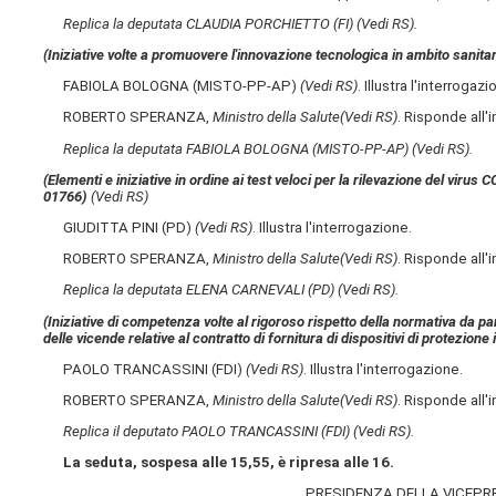
Replica la deputata CLAUDIA PORCHIETTO (FI)
(Vedi RS)
.
(Iniziative volte a promuovere l'innovazione tecnologica in ambito sanitar
FABIOLA BOLOGNA (MISTO-PP-AP)
(Vedi RS)
. Illustra l'interrogazi
ROBERTO SPERANZA,
Ministro della Salute
(Vedi RS)
. Risponde all'
Replica la deputata FABIOLA BOLOGNA (MISTO-PP-AP)
(Vedi RS)
.
(Elementi e iniziative in ordine ai test veloci per la rilevazione del virus 
01766)
(Vedi RS)
GIUDITTA PINI (PD)
(Vedi RS)
. Illustra l'interrogazione.
ROBERTO SPERANZA,
Ministro della Salute
(Vedi RS)
. Risponde all'
Replica la deputata ELENA CARNEVALI (PD)
(Vedi RS)
.
(Iniziative di competenza volte al rigoroso rispetto della normativa da parte
delle vicende relative al contratto di fornitura di dispositivi di protezion
PAOLO TRANCASSINI (FDI)
(Vedi RS)
. Illustra l'interrogazione.
ROBERTO SPERANZA,
Ministro della Salute
(Vedi RS)
. Risponde all'
Replica il deputato PAOLO TRANCASSINI (FDI)
(Vedi RS)
.
La seduta, sospesa alle 15,55, è ripresa alle 16.
PRESIDENZA DELLA VICEPR