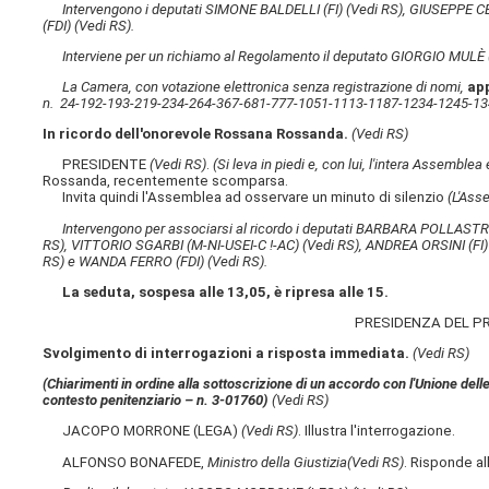
Intervengono i deputati SIMONE BALDELLI (FI)
(Vedi RS)
, GIUSEPPE 
(FDI)
(Vedi RS)
.
Interviene per un richiamo al Regolamento il deputato GIORGIO MULÈ 
La Camera, con votazione elettronica senza registrazione di nomi,
ap
n. 24-192-193-219-234-264-367-681-777-1051-1113-1187-1234-1245-1
In ricordo dell'onorevole Rossana Rossanda.
(Vedi RS)
PRESIDENTE
(Vedi RS)
.
(Si leva in piedi e, con lui, l'intera Assemble
Rossanda, recentemente scomparsa.
Invita quindi l'Assemblea ad osservare un minuto di silenzio
(L'Ass
Intervengono per associarsi al ricordo i deputati BARBARA POLLASTR
RS)
, VITTORIO SGARBI (M-NI-USEI-C !-AC)
(Vedi RS)
, ANDREA ORSINI (FI
RS)
e WANDA FERRO (FDI)
(Vedi RS)
.
La seduta, sospesa alle 13,05, è ripresa alle 15.
PRESIDENZA DEL P
Svolgimento di interrogazioni a risposta immediata.
(Vedi RS)
(Chiarimenti in ordine alla sottoscrizione di un accordo con l'Unione delle 
contesto penitenziario – n. 3-01760)
(Vedi RS)
JACOPO MORRONE (LEGA)
(Vedi RS)
. Illustra l'interrogazione.
ALFONSO BONAFEDE,
Ministro della Giustizia
(Vedi RS)
. Risponde al