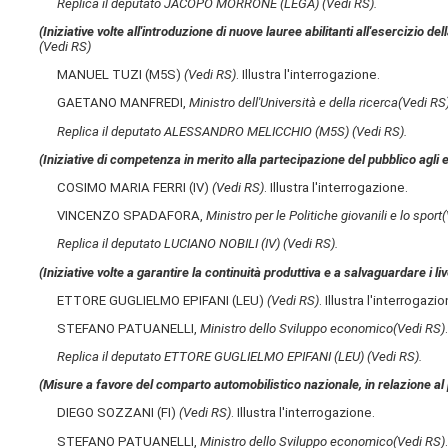
Replica il deputato JACOPO MORRONE (LEGA)
(Vedi RS)
.
(Iniziative volte all'introduzione di nuove lauree abilitanti all'esercizio 
(Vedi RS)
MANUEL TUZI (M5S)
(Vedi RS)
. Illustra l'interrogazione.
GAETANO MANFREDI,
Ministro dell'Università e della ricerca
(Vedi RS
Replica il deputato ALESSANDRO MELICCHIO (M5S)
(Vedi RS)
.
(Iniziative di competenza in merito alla partecipazione del pubblico agli 
COSIMO MARIA FERRI (IV)
(Vedi RS)
. Illustra l'interrogazione.
VINCENZO SPADAFORA,
Ministro per le Politiche giovanili e lo sport
(
Replica il deputato LUCIANO NOBILI (IV)
(Vedi RS)
.
(Iniziative volte a garantire la continuità produttiva e a salvaguardare i li
ETTORE GUGLIELMO EPIFANI (LEU)
(Vedi RS)
. Illustra l'interrogazio
STEFANO PATUANELLI,
Ministro dello Sviluppo economico
(Vedi RS)
Replica il deputato ETTORE GUGLIELMO EPIFANI (LEU)
(Vedi RS)
.
(Misure a favore del comparto automobilistico nazionale, in relazione al
DIEGO SOZZANI (FI)
(Vedi RS)
. Illustra l'interrogazione.
STEFANO PATUANELLI,
Ministro dello Sviluppo economico
(Vedi RS)