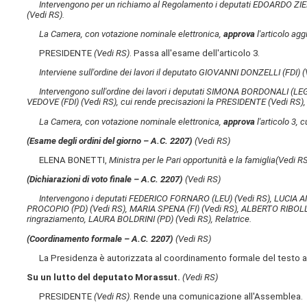
Intervengono per un richiamo al Regolamento i deputati EDOARDO Z
(Vedi RS)
.
La Camera, con votazione nominale elettronica,
approva
l'articolo agg
PRESIDENTE
(Vedi RS)
. Passa all'esame dell'articolo 3.
Interviene sull'ordine dei lavori il deputato GIOVANNI DONZELLI (FDI)
(
Intervengono sull'ordine dei lavori i deputati SIMONA BORDONALI (L
VEDOVE (FDI)
(Vedi RS)
, cui rende precisazioni la PRESIDENTE
(Vedi RS)
La Camera, con votazione nominale elettronica,
approva
l'articolo 3, 
(Esame degli ordini del giorno – A.C. 2207)
(Vedi RS)
ELENA BONETTI,
Ministra per le Pari opportunità e la famiglia
(Vedi R
(Dichiarazioni di voto finale – A.C. 2207)
(Vedi RS)
Intervengono i deputati FEDERICO FORNARO (LEU)
(Vedi RS)
, LUCIA A
PROCOPIO (PD)
(Vedi RS)
, MARIA SPENA (FI)
(Vedi RS)
, ALBERTO RIBOL
ringraziamento, LAURA BOLDRINI (PD)
(Vedi RS)
, Relatrice.
(Coordinamento formale – A.C. 2207)
(Vedi RS)
La Presidenza è autorizzata al coordinamento formale del testo a
Su un lutto del deputato Morassut.
(Vedi RS)
PRESIDENTE
(Vedi RS)
. Rende una comunicazione all'Assemblea.