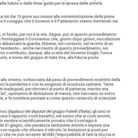
a Salute e delle linee guida per la ripresa delle attività
sa sin dai 15 giorni successivi alla somministrazione della prima
nche il coraggio che il Governo e il Parlamento stanno mettendo nei
che, in fondo, per noi è la vita. Segue, poi, in questo provvedimento
 a fronteggiare il Coronavirus che, giorno dopo giorno, inoculazione
bbassare la guardia. Ebbene, nel contesto, nel recinto di un
 Presidente -, anche nel merito di questo provvedimento, noi
o contribuito, dunque, alla scelta del Governo Draghi, l'unica
le, a nome del gruppo di Italia Viva, alla fiducia posta
allo stremo, schiacciata dal peso di provvedimenti restrittivi della
 con la pandemia e con le esigenze di sicurezza sanitaria. Tante
stri inadeguati, per ritrovarci al punto di partenza, mentre una
Zan”, operazioni di distrazione di massa, che tracciano un solco
età, e fa sorridere pensare a come questo cenacolo di scienziati
senso
(Applausi dei deputati del gruppo Fratelli d'Italia)
, gli unici in
 pure il rapporto costi-benefici, nel senso che ai costi enormi,
ndo sembra scientificamente provato che il contagio è
 dal 21 giugno, che penalizza tantissime attività e impone una
 con regole che sfiorano il ridicolo; le limitazioni ai posti per
che ne può recepire 40.000; l'impossibilità di fare la doccia in