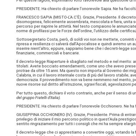
Per queste ragioni, esprimiamo voto favorevole alla questione di f
PRESIDENTE. Ha chiesto di parlare l'onorevole Sapia. Ne ha facolt
FRANCESCO SAPIA (
MISTO-L'A.C'È
). Grazie, Presidente. Il decret
disomogenea, felicemente assembrata, mescolata e fiera, unita solt
percorso per riaprire le attività. Nel testo compaiono le annunciate 
norme di profilassi per le Forze dell'ordine, l'utilizzo delle certific
Sottosegretario Costa, però, di soldi voi non ne mettete, convinti 
ripresa e resilienza ci salverà dall'Apocalisse e quindi avremo un 
inserire nient'altro; eppure, sappiamo bene che i decreti-legge so
finanziarie, commerciali e bancarie.
Il decreto-legge Riaperture è sbagliato nel metodo e nel merito: ancor
titolati. Avete bocciato emendamenti, come uno che avevo presentato
protrae da oltre 15 anni. Ma questo non importa al Governo dei miglio
Calabria, in cui il lavoro interinale costa di più del lavoro stabile; 
democrazia. Il provvedimento non va bene nemmeno nel merito, perché
nuove risorse sul diritto all'istruzione, sgravi fiscali, agevolazioni 
Per tutto questo, dichiaro il voto contrario, anche per il senso di 
del gruppo Fratelli d'Italia).
PRESIDENTE. Ha chiesto di parlare l'onorevole Occhionero. Ne ha 
GIUSEPPINA OCCHIONERO (
IV
). Grazie, Presidente. Prima di entra
privilegio di iniziare il mio percorso politico in quest'Aula presti
sentito ringraziamento per tutti i consigli che mi ha sempre elarg
Il decreto-legge che ci apprestiamo a convertire oggi, votando la f