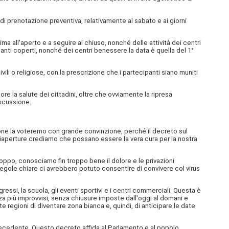
tà di prenotazione preventiva, relativamente al sabato e ai giorni
rima all'aperto e a seguire al chiuso, nonché delle attività dei centri
mpianti coperti, nonché dei centri benessere la data è quella del 1°
vili o religiose, con la prescrizione che i partecipanti siano muniti
 la salute dei cittadini, oltre che ovviamente la ripresa
iscussione.
ione la voteremo con grande convinzione, perché il decreto sul
 riaperture crediamo che possano essere la vera cura per la nostra
ppo, conosciamo fin troppo bene il dolore e le privazioni
gole chiare ci avrebbero potuto consentire di convivere col virus
ressi, la scuola, gli eventi sportivi e i centri commerciali. Questa è
za più improvvisi, senza chiusure imposte dall'oggi al domani e
 regioni di diventare zona bianca e, quindi, di anticipare le date
precedente. Questo decreto affida al Parlamento e al popolo