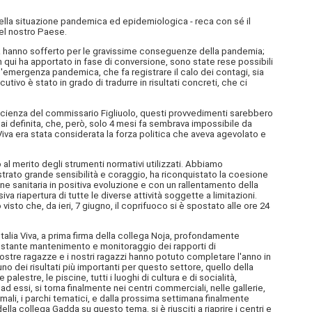
ella situazione pandemica ed epidemiologica - reca con sé il
del nostro Paese.
finora hanno sofferto per le gravissime conseguenze della pandemia;
n qui ha apportato in fase di conversione, sono state rese possibili
l'emergenza pandemica, che fa registrare il calo dei contagi, sia
ivo è stato in grado di tradurre in risultati concreti, che ci
fficienza del commissario Figliuolo, questi provvedimenti sarebbero
rmai definita, che, però, solo 4 mesi fa sembrava impossibile da
iva era stata considerata la forza politica che aveva agevolato e
l merito degli strumenti normativi utilizzati. Abbiamo
strato grande sensibilità e coraggio, ha riconquistato la coesione
e sanitaria in positiva evoluzione e con un rallentamento della
va riapertura di tutte le diverse attività soggette a limitazioni.
visto che, da ieri, 7 giugno, il coprifuoco si è spostato alle ore 24
Italia Viva, a prima firma della collega Noja, profondamente
 costante mantenimento e monitoraggio dei rapporti di
nostre ragazze e i nostri ragazzi hanno potuto completare l'anno in
uno dei risultati più importanti per questo settore, quello della
lestre, le piscine, tutti i luoghi di cultura e di socialità,
d essi, si torna finalmente nei centri commerciali, nelle gallerie,
rmali, i parchi tematici, e dalla prossima settimana finalmente
a collega Gadda su questo tema, si è riusciti a riaprire i centri e