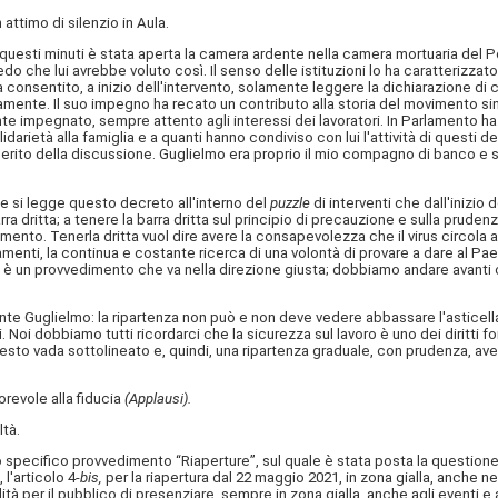
attimo di silenzio in Aula.
n questi minuti è stata aperta la camera ardente nella camera mortuaria del Po
 che lui avrebbe voluto così. Il senso delle istituzioni lo ha caratterizzato s
a consentito, a inizio dell'intervento, solamente leggere la dichiarazione di
ente. Il suo impegno ha recato un contributo alla storia del movimento sind
gente impegnato, sempre attento agli interessi dei lavoratori. In Parlamento 
idarietà alla famiglia e a quanti hanno condiviso con lui l'attività di questi 
erito della discussione. Guglielmo era proprio il mio compagno di banco e spes
e si legge questo decreto all'interno del
puzzle
di interventi che dall'inizio 
arra dritta; a tenere la barra dritta sul principio di precauzione e sulla pr
nto. Tenerla dritta vuol dire avere la consapevolezza che il virus circola a
amenti, la continua e costante ricerca di una volontà di provare a dare al Paese
è un provvedimento che va nella direzione giusta; dobbiamo andare avanti c
e Guglielmo: la ripartenza non può e non deve vedere abbassare l'asticella 
 Noi dobbiamo tutti ricordarci che la sicurezza sul lavoro è uno dei diritti f
uesto vada sottolineato e, quindi, una ripartenza graduale, con prudenza, av
revole alla fiducia
(Applausi).
tà.
o specifico provvedimento “Riaperture”, sul quale è stata posta la questione 
l'articolo 4-
bis,
per la riapertura dal 22 maggio 2021, in zona gialla, anche nei 
ità per il pubblico di presenziare, sempre in zona gialla, anche agli eventi e al