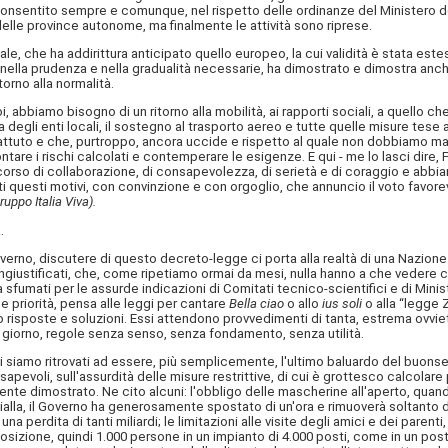
consentito sempre e comunque, nel rispetto delle ordinanze del Ministero dell
elle province autonome, ma finalmente le attività sono riprese.
le, che ha addirittura anticipato quello europeo, la cui validità è stata este
 pur nella prudenza e nella gradualità necessarie, ha dimostrato e dimostra a
orno alla normalità.
noi, abbiamo bisogno di un ritorno alla mobilità, ai rapporti sociali, a quello 
 degli enti locali, il sostegno al trasporto aereo e tutte quelle misure tese
uto e che, purtroppo, ancora uccide e rispetto al quale non dobbiamo mai a
re i rischi calcolati e contemperare le esigenze. E qui - me lo lasci dire,
orso di collaborazione, di consapevolezza, di serietà e di coraggio e abbiam
i questi motivi, con convinzione e con orgoglio, che annuncio il voto favorevo
ruppo Italia Viva).
.
overno, discutere di questo decreto-legge ci porta alla realtà di una Nazione 
o ingiustificati, che, come ripetiamo ormai da mesi, nulla hanno a che vedere
 vita sfumati per le assurde indicazioni di Comitati tecnico-scientifici e di Mini
e priorità, pensa alle leggi per cantare
Bella ciao
o allo
ius soli
o alla “legge 
ono risposte e soluzioni. Essi attendono provvedimenti di tanta, estrema ovvi
o giorno, regole senza senso, senza fondamento, senza utilità.
 ci siamo ritrovati ad essere, più semplicemente, l'ultimo baluardo del buon
nsapevoli, sull'assurdità delle misure restrittive, di cui è grottesco calcolare
ente dimostrato. Ne cito alcuni: l'obbligo delle mascherine all'aperto, qua
a gialla, il Governo ha generosamente spostato di un'ora e rimuoverà soltanto
a perdita di tanti miliardi; le limitazioni alle visite degli amici e dei parenti,
izione, quindi 1.000 persone in un impianto di 4.000 posti, come in un posto 