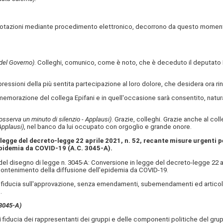
tazioni mediante procedimento elettronico, decorrono da questo momento i t
 del Governo)
. Colleghi, comunico, come è noto, che è deceduto il deputato 
spressioni della più sentita partecipazione al loro dolore, che desidera ora
memorazione del collega Epifani e in quell'occasione sarà consentito, natur
sserva un minuto di silenzio - Applausi)
. Grazie, colleghi. Grazie anche al col
Applausi)
, nel banco da lui occupato con orgoglio e grande onore.
legge del decreto-legge 22 aprile 2021, n. 52, recante misure urgenti pe
epidemia da COVID-19 (A.C. 3045-A​).
el disegno di legge n. 3045-A: Conversione in legge del decreto-legge 22 apr
 contenimento della diffusione dell'epidemia da COVID-19.
di fiducia sull'approvazione, senza emendamenti, subemendamenti ed articoli 
.
 3045-A​)
 fiducia dei rappresentanti dei gruppi e delle componenti politiche del gru