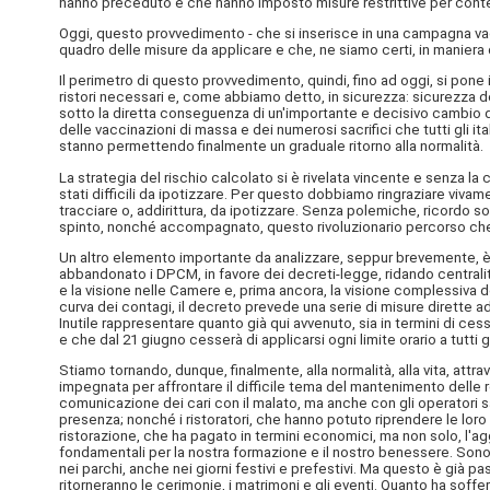
hanno preceduto e che hanno imposto misure restrittive per cont
Oggi, questo provvedimento - che si inserisce in una campagna va
quadro delle misure da applicare e che, ne siamo certi, in maniera 
Il perimetro di questo provvedimento, quindi, fino ad oggi, si pone 
ristori necessari e, come abbiamo detto, in sicurezza: sicurezza del
sotto la diretta conseguenza di un'importante e decisivo cambio di 
delle vaccinazioni di massa e dei numerosi sacrifici che tutti gli i
stanno permettendo finalmente un graduale ritorno alla normalità.
La strategia del rischio calcolato si è rivelata vincente e senza 
stati difficili da ipotizzare. Per questo dobbiamo ringraziare vivam
tracciare o, addirittura, da ipotizzare. Senza polemiche, ricordo 
spinto, nonché accompagnato, questo rivoluzionario percorso che o
Un altro elemento importante da analizzare, seppur brevemente, è i
abbandonato i DPCM, in favore dei decreti-legge, ridando centralit
e la visione nelle Camere e, prima ancora, la visione complessiva 
curva dei contagi, il decreto prevede una serie di misure dirette ad a
Inutile rappresentare quanto già qui avvenuto, sia in termini di cess
e che dal 21 giugno cesserà di applicarsi ogni limite orario a tutti 
Stiamo tornando, dunque, finalmente, alla normalità, alla vita, attr
impegnata per affrontare il difficile tema del mantenimento delle r
comunicazione dei cari con il malato, ma anche con gli operatori sa
presenza; nonché i ristoratori, che hanno potuto riprendere le loro a
ristorazione, che ha pagato in termini economici, ma non solo, l'aggra
fondamentali per la nostra formazione e il nostro benessere. Sono ma
nei parchi, anche nei giorni festivi e prefestivi. Ma questo è già pa
ritorneranno le cerimonie, i matrimoni e gli eventi. Quanto ha soffer