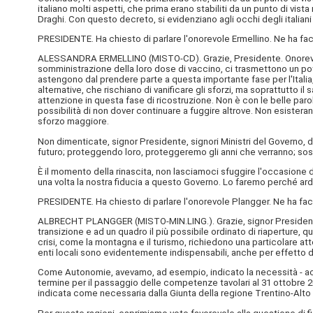
italiano molti aspetti, che prima erano stabiliti da un punto di v
Draghi. Con questo decreto, si evidenziano agli occhi degli italiani
PRESIDENTE. Ha chiesto di parlare l'onorevole Ermellino. Ne ha fac
ALESSANDRA ERMELLINO (
MISTO-CD
). Grazie, Presidente. Onorev
somministrazione della loro dose di vaccino, ci trasmettono un pote
astengono dal prendere parte a questa importante fase per l'Italia,
alternative, che rischiano di vanificare gli sforzi, ma soprattutto il
attenzione in questa fase di ricostruzione. Non è con le belle parole
possibilità di non dover continuare a fuggire altrove. Non esistera
sforzo maggiore.
Non dimenticate, signor Presidente, signori Ministri del Governo, d
futuro; proteggendo loro, proteggeremo gli anni che verranno; soste
È il momento della rinascita, non lasciamoci sfuggire l'occasione 
una volta la nostra fiducia a questo Governo. Lo faremo perché arde i
PRESIDENTE. Ha chiesto di parlare l'onorevole Plangger. Ne ha fac
ALBRECHT PLANGGER (
MISTO-MIN.LING.
). Grazie, signor Preside
transizione e ad un quadro il più possibile ordinato di riaperture, q
crisi, come la montagna e il turismo, richiedono una particolare atten
enti locali sono evidentemente indispensabili, anche per effetto de
Come Autonomie, avevamo, ad esempio, indicato la necessità - accolta 
termine per il passaggio delle competenze tavolari al 31 ottobre 20
indicata come necessaria dalla Giunta della regione Trentino-Alto