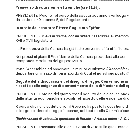
Preavviso di votazioni elettroniche
(ore 11,28)
.
PRESIDENTE. Poiché nel corso della seduta potranno aver luogo vo
dall'articolo 49, comma 5, del Regolamento.
In morte del deputato Ettore Guglielmo Epifani.
PRESIDENTE.
(Si leva in piedi e, con lui l'intera Assemblea e i membri
XVII e XVIII legislatura.
La Presidenza della Camera ha già fatto pervenire ai familiari le e
Nei prossimi giorni il Presidente della Camera procederà alla com
componente politica del gruppo Misto.
Invito l'Assemblea ad osservare un minuto di silenzio
(L'Assemblea o
depositare un mazzo di fiori a ricordo di Guglielmo sul suo posto
(
Seguito della discussione del disegno di legge: Conversione in 
rispetto delle esigenze di contenimento della diffusione dell'
PRESIDENTE. L'ordine del giorno reca il seguito della discussione d
delle attività economiche e sociali nel rispetto delle esigenze di
Ricordo che nella seduta di ieri il Governo ha posto la questione 
in legge del decreto-legge in esame, nel testo della Commissione
(Dichiarazioni di voto sulla questione di fiducia - Articolo unico - A.C.
PRESIDENTE. Passiamo alle dichiarazioni di voto sulla questione di