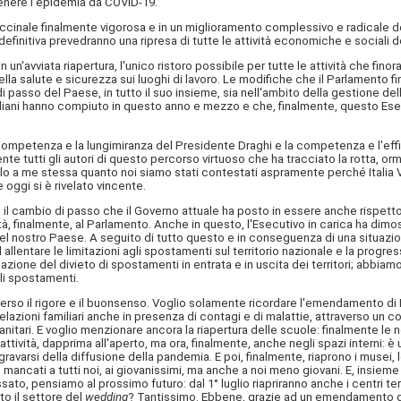
enere l'epidemia da COVID-19.
ccinale finalmente vigorosa e in un miglioramento complessivo e radicale d
definitiva prevedranno una ripresa di tutte le attività economiche e sociali 
in un'avviata riapertura, l'unico ristoro possibile per tutte le attività che 
la salute e sicurezza sui luoghi di lavoro. Le modifiche che il Parlamento fi
passo del Paese, in tutto il suo insieme, sia nell'ambito della gestione del
taliani hanno compiuto in questo anno e mezzo e che, finalmente, questo Esecut
la competenza e la lungimiranza del Presidente Draghi e la competenza e l'e
ente tutti gli autori di questo percorso virtuoso che ha tracciato la rotta, o
solo a me stessa quanto noi siamo stati contestati aspramente perché Italia V
ggi si è rivelato vincente.
l cambio di passo che il Governo attuale ha posto in essere anche rispetto a
à, finalmente, al Parlamento. Anche in questo, l'Esecutivo in carica ha dimo
del nostro Paese. A seguito di tutto questo e in conseguenza di una situazion
llentare le limitazioni agli spostamenti sul territorio nazionale e la progressi
azione del divieto di spostamenti in entrata e in uscita dei territori; abbiamo 
gli spostamenti.
averso il rigore e il buonsenso. Voglio solamente ricordare l'emendamento di 
elazioni familiari anche in presenza di contagi e di malattie, attraverso un
nitari. E voglio menzionare ancora la riapertura delle scuole: finalmente le 
ttività, dapprima all'aperto, ma ora, finalmente, anche negli spazi interni: è 
varsi della diffusione della pandemia. E poi, finalmente, riaprono i musei, le pa
ncati a tutti noi, ai giovanissimi, ma anche a noi meno giovani. E, insieme a
ssato, pensiamo al prossimo futuro: dal 1° luglio riapriranno anche i centri te
to il settore del
wedding
? Tantissimo. Ebbene, grazie ad un emendamento dell