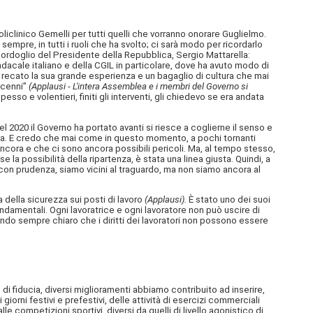
liclinico Gemelli per tutti quelli che vorranno onorare Guglielmo.
empre, in tutti i ruoli che ha svolto; ci sarà modo per ricordarlo
 cordoglio del Presidente della Repubblica, Sergio Mattarella:
acale italiano e della CGIL in particolare, dove ha avuto modo di
ha recato la sua grande esperienza e un bagaglio di cultura che mai
decenni”
(Applausi
-
L'intera Assemblea e i membri del Governo si
so e volentieri, finiti gli interventi, gli chiedevo se era andata
del 2020 il Governo ha portato avanti si riesce a coglierne il senso e
udenza. E credo che mai come in questo momento, a pochi tornanti
ncora e che ci sono ancora possibili pericoli. Ma, al tempo stesso,
 la possibilità della ripartenza, è stata una linea giusta. Quindi, a
on prudenza, siamo vicini al traguardo, ma non siamo ancora al
della sicurezza sui posti di lavoro
(Applausi).
È stato uno dei suoi
ondamentali. Ogni lavoratrice e ogni lavoratore non può uscire di
endo sempre chiaro che i diritti dei lavoratori non possono essere
di fiducia, diversi miglioramenti abbiamo contribuito ad inserire,
giorni festivi e prefestivi, delle attività di esercizi commerciali
le competizioni sportivi, diversi da quelli di livello agonistico di