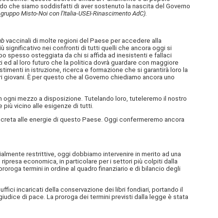
ndo che siamo soddisfatti di aver sostenuto la nascita del Governo
l gruppo Misto-Noi con l'Italia-USEI-Rinascimento AdC).
ub
vaccinali di molte regioni del Paese per accedere alla
ignificativo nei confronti di tutti quelli che ancora oggi si
o spesso osteggiata da chi si affida ad inesistenti e fallaci
azzi ed al loro futuro che la politica dovrà guardare con maggiore
timenti in istruzione, ricerca e formazione che si garantirà loro la
stri giovani. È per questo che al Governo chiediamo ancora uno
on ogni mezzo a disposizione. Tutelando loro, tuteleremo il nostro
iù vicino alle esigenze di tutti.
 concreta alle energie di questo Paese. Oggi confermeremo ancora
ialmente restrittive, oggi dobbiamo intervenire in merito ad una
ripresa economica, in particolare per i settori più colpiti dalla
proroga termini in ordine al quadro finanziario e di bilancio degli
fici incaricati della conservazione dei libri fondiari, portando il
iudice di pace. La proroga dei termini previsti dalla legge è stata