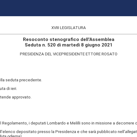
XVIII LEGISLATURA
Resoconto stenografico dell'Assemblea
Seduta n. 520 di martedì 8 giugno 2021
PRESIDENZA DEL VICEPRESIDENTE ETTORE ROSATO
della seduta precedente.
ta di ieri.
ntende approvato.
 Regolamento, i deputati Lombardo e Melilli sono in missione a decorrere d
l'elenco depositato presso la Presidenza e che sarà pubblicato nell'
allegat
duta odierna)
.