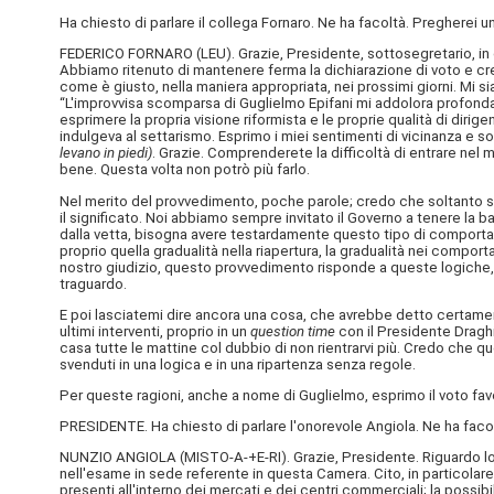
Ha chiesto di parlare il collega Fornaro. Ne ha facoltà. Pregherei un 
FEDERICO FORNARO (
LEU
). Grazie, Presidente, sottosegretario, i
Abbiamo ritenuto di mantenere ferma la dichiarazione di voto e credo
come è giusto, nella maniera appropriata, nei prossimi giorni. Mi si
“L'improvvisa scomparsa di Guglielmo Epifani mi addolora profondam
esprimere la propria visione riformista e le proprie qualità di diri
indulgeva al settarismo. Esprimo i miei sentimenti di vicinanza e sol
levano in piedi)
. Grazie. Comprenderete la difficoltà di entrare nel m
bene. Questa volta non potrò più farlo.
Nel merito del provvedimento, poche parole; credo che soltanto s
il significato. Noi abbiamo sempre invitato il Governo a tenere la b
dalla vetta, bisogna avere testardamente questo tipo di comportame
proprio quella gradualità nella riapertura, la gradualità nei comport
nostro giudizio, questo provvedimento risponde a queste logiche, 
traguardo.
E poi lasciatemi dire ancora una cosa, che avrebbe detto certament
ultimi interventi, proprio in un
question time
con il Presidente Draghi.
casa tutte le mattine col dubbio di non rientrarvi più. Credo che q
svenduti in una logica e in una ripartenza senza regole.
Per queste ragioni, anche a nome di Guglielmo, esprimo il voto favo
PRESIDENTE. Ha chiesto di parlare l'onorevole Angiola. Ne ha facol
NUNZIO ANGIOLA (
MISTO-A-+E-RI
). Grazie, Presidente. Riguardo l
nell'esame in sede referente in questa Camera. Cito, in particolare, 
presenti all'interno dei mercati e dei centri commerciali; la possibil