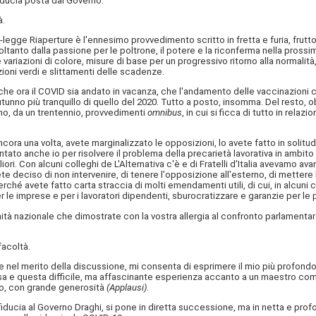
iducia posta dal Governo.
à.
o-legge Riaperture è l'ennesimo provvedimento scritto in fretta e furia, frut
anto dalla passione per le poltrone, il potere e la riconferma nella prossim
variazioni di colore, misure di base per un progressivo ritorno alla normalità, 
azioni verdi e slittamenti delle scadenze.
che ora il COVID sia andato in vacanza, che l'andamento delle vaccinazioni ci
autunno più tranquillo di quello del 2020. Tutto a posto, insomma. Del resto,
no, da un trentennio, provvedimenti
omnibus
, in cui si ficca di tutto in relaz
a una volta, avete marginalizzato le opposizioni, lo avete fatto in solitudine,
 anche io per risolvere il problema della precarietà lavorativa in ambito san
ri. Con alcuni colleghi de L'Alternativa c'è e di Fratelli d'Italia avevamo avan
avete deciso di non intervenire, di tenere l'opposizione all'esterno, di mettere l
 avete fatto carta straccia di molti emendamenti utili, di cui, in alcuni cas
per le imprese e per i lavoratori dipendenti, sburocratizzare e garanzie per le p
unità nazionale che dimostrate con la vostra allergia al confronto parlamenta
facoltà.
re nel merito della discussione, mi consenta di esprimere il mio più profondo
giosa e questa difficile, ma affascinante esperienza accanto a un maestro come 
ito, con grande generosità
(Applausi)
.
iducia al Governo Draghi, si pone in diretta successione, ma in netta e prof