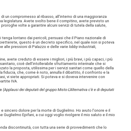
to di un compromesso al ribasso, all'interno di una maggioranza
a legislatura. Avete svolto bene il compitino, avete previsto un
proroghe volte a garantire alcuni servizi di tutela della salute,
 tenga lontano dai pericoli, persuasi che il Piano nazionale di
 obietterete, questo è un decreto specifico, nel quale non si poteva
ione alle pressioni di Palazzo e delle varie
lobby
industriali,
 avete creduto di essere i migliori, i più bravi, i più capaci, i più
itario, cioè dell'intollerabile sfruttamento interinale che si
zato la proposta, utilissima per i servizi sanitari come quello della
a fiducia, che, come è noto, annulla il dibattito, il confronto e la
i, vi siete appropriati. Si poteva e si doveva intervenire con
artite IVA.
re
(Applausi dei deputati del gruppo Misto-L'Alternativa c'è e di deputati
 e sincero dolore per la morte di Guglielmo. Ho avuto l'onore e il
Guglielmo Epifani, a cui oggi voglio rivolgere il mio saluto e il mio
onda discontinuità, con tutta una serie di provvedimenti che lo