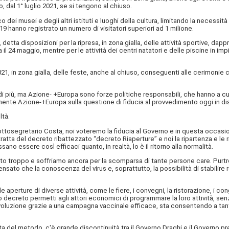
o, dal 1° luglio 2021, se si tengono al chiuso.
o dei musei e degli altri istituti e luoghi della cultura, limitando la necessi
2019 hanno registrato un numero di visitatori superiori ad 1 milione.
detta disposizioni per la ripresa, in zona gialla, delle attività sportive, dapp
a il 24 maggio, mentre per le attività dei centri natatori e delle piscine in i
021, in zona gialla, delle feste, anche al chiuso, conseguenti alle cerimonie ci
più, ma Azione- +Europa sono forze politiche responsabili, che hanno a cuore
nente Azione-+Europa sulla questione di fiducia al provvedimento oggi in d
ltà.
Sottosegretario Costa, noi voteremo la fiducia al Governo e in questa occas
ratta del decreto ribattezzato “decreto Riaperture” e noi la ripartenza e le
ano essere così efficaci quanto, in realtà, lo è il ritorno alla normalità.
to troppo e soffriamo ancora per la scomparsa di tante persone care. Purtro
 che la conoscenza del virus e, soprattutto, la possibilità di stabilire re
erture di diverse attività, come le fiere, i convegni, la ristorazione, i cong
 decreto permetti agli attori economici di programmare la loro attività, sen
 evoluzione grazie a una campagna vaccinale efficace, sta consentendo a tante
a del metodo, c'è grande discontinuità tra il Governo Draghi e il Governo 