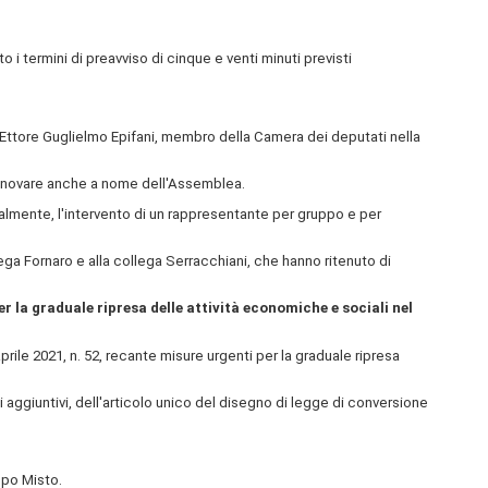
ermini di preavviso di cinque e venti minuti previsti
Ettore Guglielmo Epifani, membro della Camera dei deputati nella
 rinnovare anche a nome dell'Assemblea.
almente, l'intervento di un rappresentante per gruppo e per
lega Fornaro e alla collega Serracchiani, che hanno ritenuto di
r la graduale ripresa delle attività economiche e sociali nel
ile 2021, n. 52, recante misure urgenti per la graduale ripresa
aggiuntivi, dell'articolo unico del disegno di legge di conversione
ppo Misto.