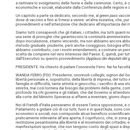
a riattivare lo svolgimento delle feste e delle cerimonie. Certo, è 
economiche e sociali, elaborate dalla Conferenza delle regioni e d
Un capitolo a parte va dedicato, secondo me, al
green pass
vaccina
dose di vaccino e fino ai 9 mesi a venire: un'altra iniziativa, che,
provvedimenti e nell'attenzione che dedicano all'importanza del rit
Siamo tutti consapevoli che gli italiani, i cittadini, ma tutti quanti 
una serie di proroghe che garantiscono la continuità amministrativa
dopo inoculazione, stiamo vincendo, ma non abbiamo ancora abbatt
metodo graduale, prudente, però anche coraggioso, bisogna affronta
abbiamo contribuito, con i nostri emendamenti, a costruire un perc
scelta da compiere nel vero interesse del Paese. È, quindi, per tutt
dall'Esecutivo su questo provvedimento
(Applausi dei deputati del g
PRESIDENTE. Ha chiesto di parlare l'onorevole Ferro. Ne ha facoltà
WANDA FERRO (
FDI
). Presidente, onorevoli colleghi, signori del G
libertà personale e, soprattutto, della libertà di impresa, del tutt
famiglie in difficoltà, tante attività in ginocchio, i sacrifici di una
sinistra, mai così lontana dai bisogni dai problemi della gente, com
profondo tra chi governa e gli italiani, che dal Governo si attend
alla corte del Ministro Speranza si affanni a inventare, giorno dop
Noi di Fratelli d'Italia pensavamo di essere l'unica opposizione, e
Parlamento a gridare ciò di cui tutti, fuori e in quest'Aula, sono co
economici e sociali, non corrisponde alcun beneficio scientificam
praticamente irrilevante all'aria aperta; il coprifuoco, che, in zon
restrizione pesantissima alla libertà e al movimento dei cittadini, e un
manifestazioni sportive, che non tengono conto degli spazi a dispos