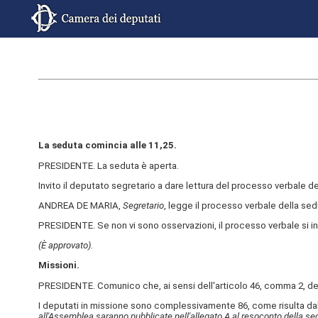
La seduta comincia alle 11,25.
PRESIDENTE. La seduta è aperta.
Invito il deputato segretario a dare lettura del processo verbale 
ANDREA DE MARIA,
Segretario
, legge il processo verbale della sedu
PRESIDENTE. Se non vi sono osservazioni, il processo verbale si i
(È approvato)
.
Missioni.
PRESIDENTE. Comunico che, ai sensi dell'articolo 46, comma 2, del
I deputati in missione sono complessivamente 86, come risulta dal
all'Assemblea saranno pubblicate nell'allegato A al resoconto della se