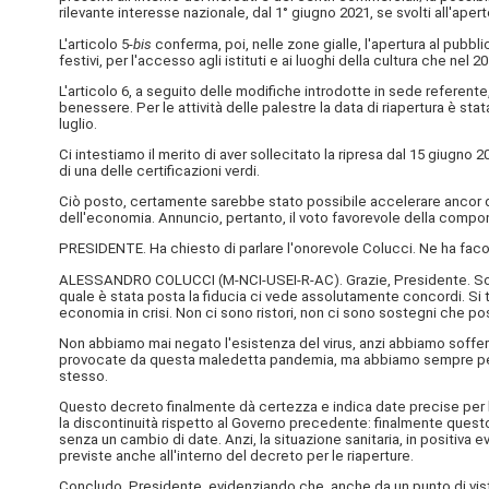
rilevante interesse nazionale, dal 1° giugno 2021, se svolti all'apert
L'articolo 5-
bis
conferma, poi, nelle zone gialle, l'apertura al pubblic
festivi, per l'accesso agli istituti e ai luoghi della cultura che nel 
L'articolo 6, a seguito delle modifiche introdotte in sede referente, 
benessere. Per le attività delle palestre la data di riapertura è stat
luglio.
Ci intestiamo il merito di aver sollecitato la ripresa dal 15 giugno 2
di una delle certificazioni verdi.
Ciò posto, certamente sarebbe stato possibile accelerare ancor di 
dell'economia. Annuncio, pertanto, il voto favorevole della compo
PRESIDENTE. Ha chiesto di parlare l'onorevole Colucci. Ne ha faco
ALESSANDRO COLUCCI (
M-NCI-USEI-R-AC
). Grazie, Presidente. 
quale è stata posta la fiducia ci vede assolutamente concordi. Si t
economia in crisi. Non ci sono ristori, non ci sono sostegni che poss
Non abbiamo mai negato l'esistenza del virus, anzi abbiamo soffer
provocate da questa maledetta pandemia, ma abbiamo sempre pensato
stesso.
Questo decreto finalmente dà certezza e indica date precise per le ap
la discontinuità rispetto al Governo precedente: finalmente questo
senza un cambio di date. Anzi, la situazione sanitaria, in positiva
previste anche all'interno del decreto per le riaperture.
Concludo, Presidente, evidenziando che, anche da un punto di vist