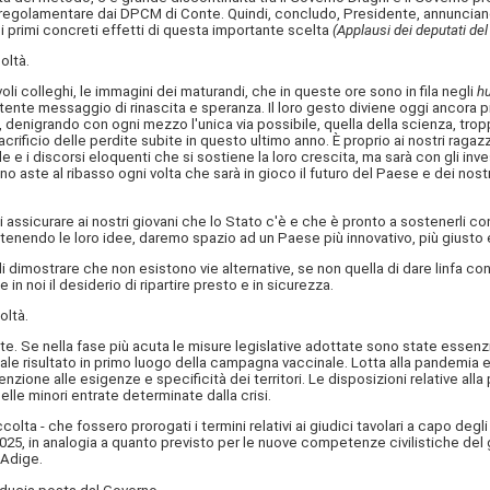
ista regolamentare dai DPCM di Conte. Quindi, concludo, Presidente, annuncia
 i primi concreti effetti di questa importante scelta
(Applausi dei deputati de
oltà.
oli colleghi, le immagini dei maturandi, che in queste ore sono in fila negli
h
nte messaggio di rinascita e speranza. Il loro gesto diviene oggi ancora più s
 denigrando con ogni mezzo l'unica via possibile, quella della scienza, tropp
 sacrificio delle perdite subite in questo ultimo anno. È proprio ai nostri rag
 e i discorsi eloquenti che si sostiene la loro crescita, ma sarà con gli inves
nno aste al ribasso ogni volta che sarà in gioco il futuro del Paese e dei no
i assicurare ai nostri giovani che lo Stato c'è e che è pronto a sostenerli c
nendo le loro idee, daremo spazio ad un Paese più innovativo, più giusto e p
di dimostrare che non esistono vie alternative, se non quella di dare linfa
n noi il desiderio di ripartire presto e in sicurezza.
oltà.
nte. Se nella fase più acuta le misure legislative adottate sono state essenz
uale risultato in primo luogo della campagna vaccinale. Lotta alla pandemia e 
zione alle esigenze e specificità dei territori. Le disposizioni relative alla 
lle minori entrate determinate dalla crisi.
- che fossero prorogati i termini relativi ai giudici tavolari a capo degli uf
25, in analogia a quanto previsto per le nuove competenze civilistiche del g
 Adige.