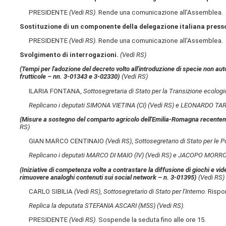
PRESIDENTE
(Vedi RS)
. Rende una comunicazione all'Assemblea.
Sostituzione di un componente della delegazione italiana presso
PRESIDENTE
(Vedi RS)
. Rende una comunicazione all'Assemblea.
Svolgimento di interrogazioni.
(Vedi RS)
(Tempi per l'adozione del decreto volto all'introduzione di specie non auto
frutticole – nn. 3-01343 e 3-02330)
(Vedi RS)
ILARIA FONTANA,
Sottosegretaria di Stato per la Transizione ecologi
Replicano i deputati SIMONA VIETINA (CI)
(Vedi RS)
e LEONARDO TAR
(Misure a sostegno del comparto agricolo dell'Emilia-Romagna recenteme
RS)
GIAN MARCO CENTINAIO
(Vedi RS)
,
Sottosegretario di Stato per le Po
Replicano i deputati MARCO DI MAIO (IV)
(Vedi RS)
e JACOPO MORRO
(Iniziative di competenza volte a contrastare la diffusione di giochi e vi
rimuovere analoghi contenuti sui social network – n. 3-01395)
(Vedi RS)
CARLO SIBILIA
(Vedi RS)
,
Sottosegretario di Stato per l'Interno
. Rispo
Replica la deputata STEFANIA ASCARI (M5S)
(Vedi RS)
.
PRESIDENTE
(Vedi RS)
. Sospende la seduta fino alle ore 15.