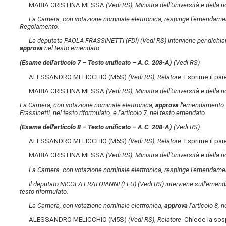
MARIA CRISTINA MESSA
(Vedi RS)
,
Ministra dell'Università e della r
La Camera, con votazione nominale elettronica, respinge l'emendamen
Regolamento.
La deputata PAOLA FRASSINETTI (FDI)
(Vedi RS)
interviene per dichia
approva
nel testo emendato.
(Esame dell'articolo 7 – Testo unificato – A.C. 208-A​)
(Vedi RS)
ALESSANDRO MELICCHIO (M5S)
(Vedi RS)
,
Relatore
. Esprime il pa
MARIA CRISTINA MESSA
(Vedi RS)
,
Ministra dell'Università e della r
La Camera, con votazione nominale elettronica,
approva
l'emendamento 7
Frassinetti, nel testo riformulato, e l'articolo 7, nel testo emendato.
(Esame dell'articolo 8 – Testo unificato – A.C. 208-A​)
(Vedi RS)
ALESSANDRO MELICCHIO (M5S)
(Vedi RS)
,
Relatore
. Esprime il pa
MARIA CRISTINA MESSA
(Vedi RS)
,
Ministra dell'Università e della r
La Camera, con votazione nominale elettronica, respinge l'emendamen
Il deputato NICOLA FRATOIANNI (LEU)
(Vedi RS)
interviene sull'emend
testo riformulato.
La Camera, con votazione nominale elettronica,
approva
l'articolo 8, 
ALESSANDRO MELICCHIO (M5S)
(Vedi RS)
,
Relatore
. Chiede la so