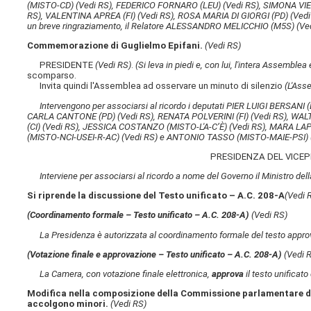
(MISTO-CD)
(Vedi RS)
, FEDERICO FORNARO (LEU)
(Vedi RS)
, SIMONA VIE
RS)
, VALENTINA APREA (FI)
(Vedi RS)
, ROSA MARIA DI GIORGI (PD)
(Vedi
un breve ringraziamento, il Relatore ALESSANDRO MELICCHIO (M5S)
(Ve
Commemorazione di Guglielmo Epifani.
(Vedi RS)
PRESIDENTE
(Vedi RS)
.
(Si leva in piedi e, con lui, l'intera Assemble
scomparso.
Invita quindi l'Assemblea ad osservare un minuto di silenzio
(L'Ass
Intervengono per associarsi al ricordo i deputati PIER LUIGI BERSANI 
CARLA CANTONE (PD)
(Vedi RS)
, RENATA POLVERINI (FI)
(Vedi RS)
, WAL
(CI)
(Vedi RS)
, JESSICA COSTANZO (MISTO-L'A-C’È)
(Vedi RS)
, MARA LAP
(MISTO-NCI-USEI-R-AC)
(Vedi RS)
e ANTONIO TASSO (MISTO-MAIE-PSI)
PRESIDENZA DEL VICE
Interviene per associarsi al ricordo a nome del Governo il Ministro
Si riprende la discussione del Testo unificato – A.C. 208-A​
(Vedi 
(Coordinamento formale – Testo unificato – A.C. 208-A​)
(Vedi RS)
La Presidenza è autorizzata al coordinamento formale del testo appro
(Votazione finale e approvazione – Testo unificato – A.C. 208-A​)
(Vedi 
La Camera, con votazione finale elettronica,
approva
il testo unifica
Modifica nella composizione della Commissione parlamentare d'in
accolgono minori.
(Vedi RS)