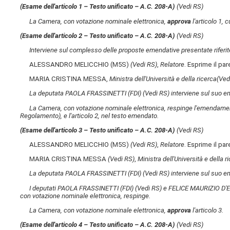
(Esame dell'articolo 1 – Testo unificato – A.C. 208-A​)
(Vedi RS)
La Camera, con votazione nominale elettronica,
approva
l'articolo 1, 
(Esame dell'articolo 2 – Testo unificato – A.C. 208-A​)
(Vedi RS)
Interviene sul complesso delle proposte emendative presentate riferite
ALESSANDRO MELICCHIO (M5S)
(Vedi RS)
,
Relatore
. Esprime il pa
MARIA CRISTINA MESSA,
Ministra dell'Università e della ricerca
(Ved
La deputata PAOLA FRASSINETTI (FDI)
(Vedi RS)
interviene sul suo e
La Camera, con votazione nominale elettronica, respinge l'emendamen
Regolamento), e l'articolo 2, nel testo emendato.
(Esame dell'articolo 3 – Testo unificato – A.C. 208-A​)
(Vedi RS)
ALESSANDRO MELICCHIO (M5S)
(Vedi RS)
,
Relatore
. Esprime il pa
MARIA CRISTINA MESSA
(Vedi RS)
,
Ministra dell'Università e della r
La deputata PAOLA FRASSINETTI (FDI)
(Vedi RS)
interviene sul suo e
I deputati PAOLA FRASSINETTI (FDI)
(Vedi RS)
e FELICE MAURIZIO D'
con votazione nominale elettronica, respinge.
La Camera, con votazione nominale elettronica,
approva
l'articolo 3.
(Esame dell'articolo 4 – Testo unificato – A.C. 208-A​)
(Vedi RS)