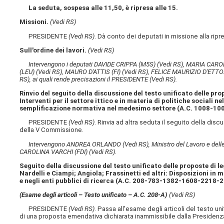
La seduta, sospesa alle 11,50, è ripresa alle 15.
Missioni.
(Vedi RS)
PRESIDENTE
(Vedi RS)
. Dà conto dei deputati in missione alla rip
Sull'ordine dei lavori.
(Vedi RS)
Intervengono i deputati DAVIDE CRIPPA (M5S)
(Vedi RS)
, MARIA CARO
(LEU)
(Vedi RS)
, MAURO D'ATTIS (FI)
(Vedi RS)
, FELICE MAURIZIO D'ETT
RS)
, ai quali rende precisazioni il PRESIDENTE
(Vedi RS)
.
Rinvio del seguito della discussione del testo unificato delle prop
Interventi per il settore ittico e in materia di politiche sociali n
semplificazione normativa nel medesimo settore (A.C. 1008​-100
PRESIDENTE
(Vedi RS)
. Rinvia ad altra seduta il seguito della dis
della V Commissione.
Intervengono ANDREA ORLANDO
(Vedi RS)
, Ministro del Lavoro e de
CAROLINA VARCHI (FDI)
(Vedi RS)
.
Seguito della discussione del testo unificato delle proposte di leg
Nardelli e Ciampi; Angiola; Frassinetti ed altri: Disposizioni in m
e negli enti pubblici di ricerca (A.C. 208​-783​-1382​-1608​-2218​-
(Esame degli articoli – Testo unificato – A.C. 208-A​)
(Vedi RS)
PRESIDENTE
(Vedi RS)
. Passa all'esame degli articoli del testo 
di una proposta emendativa dichiarata inammissibile dalla Presiden