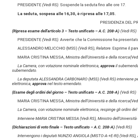
PRESIDENTE
(Vedi RS)
. Sospende la seduta fino alle ore 17.
La seduta, sospesa alle 16,30, è ripresa alle 17,05.
PRESIDENZA DEL P
(Ripresa esame dell'articolo 3 – Testo unificato – A.C. 208-A​)
(Vedi RS)
PRESIDENTE
(Vedi RS)
. Avverte che la Commissione ha presentat
ALESSANDRO MELICCHIO (M5S)
(Vedi RS)
,
Relatore
. Esprime il p
MARIA CRISTINA MESSA,
Ministra dell'Università e della ricerca
(Ved
La Camera, con votazione nominale elettronica,
approva
il subemenda
subemendato.
La deputata ALESSANDRA CARBONARO (M5S)
(Vedi RS)
interviene pe
elettronica,
approva
nel testo emendato.
(Esame degli ordini del giorno – Testo unificato – A.C. 208-A​)
(Vedi RS)
MARIA CRISTINA MESSA,
Ministra dell'Università e della ricerca
(Ved
La Camera, con votazione nominale elettronica, respinge gli ordini del
Interviene MARIA CRISTINA MESSA
(Vedi RS)
, Ministro dell'Università
(Dichiarazioni di voto finale – Testo unificato – A.C. 208-A​)
(Vedi RS)
Intervengono i deputati NUNZIO ANGIOLA (MISTO-A-+E-RI)
(Vedi RS)
,