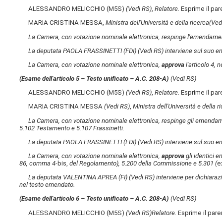
ALESSANDRO MELICCHIO (M5S)
(Vedi RS)
,
Relatore
. Esprime il pa
MARIA CRISTINA MESSA,
Ministra dell'Università e della ricerca
(Ved
La Camera, con votazione nominale elettronica, respinge l'emendamen
La deputata PAOLA FRASSINETTI (FDI)
(Vedi RS)
interviene sul suo e
La Camera, con votazione nominale elettronica,
approva
l'articolo 4, 
(Esame dell'articolo 5 – Testo unificato – A.C. 208-A​)
(Vedi RS)
ALESSANDRO MELICCHIO (M5S)
(Vedi RS)
,
Relatore
. Esprime il pa
MARIA CRISTINA MESSA
(Vedi RS)
,
Ministra dell'Università e della r
La Camera, con votazione nominale elettronica, respinge gli emendame
5.102 Testamento e 5.107 Frassinetti.
La deputata PAOLA FRASSINETTI (FDI)
(Vedi RS)
interviene sul suo e
La Camera, con votazione nominale elettronica,
approva
gli identici 
86, comma 4-
bis,
del Regolamento), 5.200 della Commissione e 5.301 (
e
La deputata VALENTINA APREA (FI)
(Vedi RS)
interviene per dichiaraz
nel testo emendato.
(Esame dell'articolo 6 – Testo unificato – A.C. 208-A​)
(Vedi RS)
ALESSANDRO MELICCHIO (M5S)
(Vedi RS)
Relatore
. Esprime il par