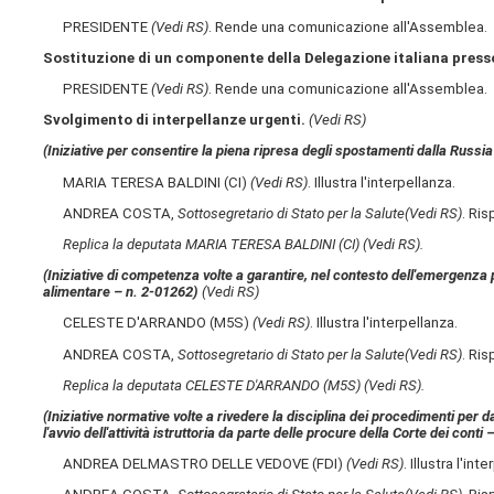
PRESIDENTE
(Vedi RS)
. Rende una comunicazione all'Assemblea.
Sostituzione di un componente della Delegazione italiana pres
PRESIDENTE
(Vedi RS)
. Rende una comunicazione all'Assemblea.
Svolgimento di interpellanze urgenti.
(Vedi RS)
(Iniziative per consentire la piena ripresa degli spostamenti dalla Russia ve
MARIA TERESA BALDINI (CI)
(Vedi RS)
. Illustra l'interpellanza.
ANDREA COSTA,
Sottosegretario di Stato per la Salute
(Vedi RS)
. Ris
Replica la deputata MARIA TERESA BALDINI (CI)
(Vedi RS)
.
(Iniziative di competenza volte a garantire, nel contesto dell'emergenza
alimentare – n. 2-01262)
(Vedi RS)
CELESTE D'ARRANDO (M5S)
(Vedi RS)
. Illustra l'interpellanza.
ANDREA COSTA,
Sottosegretario di Stato per la Salute
(Vedi RS)
. Ris
Replica la deputata CELESTE D'ARRANDO (M5S)
(Vedi RS)
.
(Iniziative normative volte a rivedere la disciplina dei procedimenti per d
l'avvio dell'attività istruttoria da parte delle procure della Corte dei conti
ANDREA DELMASTRO DELLE VEDOVE (FDI)
(Vedi RS)
. Illustra l'int