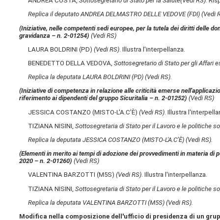
ANDREA COSTA,
Sottosegretario di Stato per la Salute
(Vedi RS)
. Ris
Replica il deputato ANDREA DELMASTRO DELLE VEDOVE (FDI)
(Vedi 
(Iniziative, nelle competenti sedi europee, per la tutela dei diritti delle d
gravidanza – n. 2-01254)
(Vedi RS)
LAURA BOLDRINI (PD)
(Vedi RS)
. Illustra l'interpellanza.
BENEDETTO DELLA VEDOVA,
Sottosegretario di Stato per gli Affari 
Replica la deputata LAURA BOLDRINI (PD)
(Vedi RS)
.
(Iniziative di competenza in relazione alle criticità emerse nell'applicazio
riferimento ai dipendenti del gruppo Sicuritalia – n. 2-01252)
(Vedi RS)
JESSICA COSTANZO (MISTO-L'A.C’È)
(Vedi RS)
. Illustra l'interpell
TIZIANA NISINI,
Sottosegretaria di Stato per il Lavoro e le politiche so
Replica la deputata JESSICA COSTANZO (MISTO-L'A.C’È)
(Vedi RS)
.
(Elementi in merito ai tempi di adozione dei provvedimenti in materia di pol
2020 – n. 2-01260)
(Vedi RS)
VALENTINA BARZOTTI (M5S)
(Vedi RS)
. Illustra l'interpellanza.
TIZIANA NISINI,
Sottosegretaria di Stato per il Lavoro e le politiche so
Replica la deputata VALENTINA BARZOTTI (M5S)
(Vedi RS)
.
Modifica nella composizione dell'ufficio di presidenza di un gr