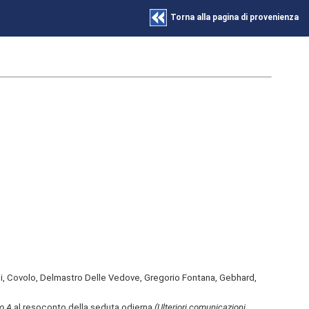
Torna alla pagina di provenienza
oli, Covolo, Delmastro Delle Vedove, Gregorio Fontana, Gebhard,
o A
al resoconto della seduta odierna
(Ulteriori comunicazioni