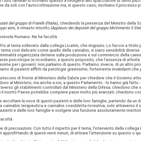
 i loro familiari si ritrovano spesso a rivolgersi allo spacciatore di turno piu
 da soli con l'autocoltivazione ma, in questo caso, rischiano il processo p
ati del gruppo di Fratelli d'Italia)
, chiedendo la presenza del Ministro della Sa
pi anni, è rimasto irrisolto
(Applausi dei deputati del gruppo MoVimento 5 Stel
orevole Romano. Ne ha facoltà.
h'io al tema sollevato dalla collega Licatini, che ringrazio. Lo faccio a tito
tema così delicato come quello della cannabis, vi siano sensibilità diverse a
iminalità organizzata detiene sulla produzione e sul commercio della cannabis
tanze psicotrope (e ricordiamo, a questo proposito, che l'assenza di attività 
ime per i giovani): non parliamo di questo. Parliamo, invece, di un altro pro
arliamo di pazienti afflitti da patologie gravissime, fortemente invalidanti ch
 riuniscono di fronte al Ministero della Salute per chiedere che il Governo atti
edono al Ministero, ma anche a noi, a questo Parlamento - lo hanno già fatto 
verso gli stabilimenti controllati dal Ministero della Difesa; chiedono che 
li il nostro Paese potrebbe compiere passi molto più avanzati; chiedono cose
oltare la voce di questi pazienti e delle loro famiglie, partendo da un dat
ne tra cannabis terapeutica e cannabis cosiddetta ricreativa; solo attraverso
ei pazienti e delle loro famiglie e svolgere una funzione assolutamente meritor
acoltà.
ie di precisazioni. Con tutto il rispetto per il tema, l'intervento della colleg
ri approfittando di questi venti minuti, di attirare l'attenzione su questo o