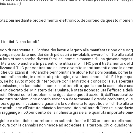
duta odierna)
.
tazioni mediante procedimento elettronico, decorrono da questo momento i t
Licatini. Ne ha facoltà.
hiedo di intervenire sull'ordine dei lavori è legato alla manifestazione che og
rispettato uno dei diritti più sacri e inviolabili, ovvero il diritto alla salute
n loro ci sono anche diversi familiari, come la mamma di una giovane ragazza 
a. Ma vi sono anche altri pazienti che utilizzano il THC per il trattamento del
tilizzano il THC per contrastare nausea e vomito in trattamenti come la chemi
che utilizzano il THC anche per ripristinare alcune funzioni basilari, come
 naturali, ma che, in certi stati patologici, diventano impossibili. Ed è per
, se ho avuto modo di interloquire con il Ministro e conosco la sua apertura e
enissimo, da farmacista, come la sottoscritta, quella con la cannabis è una
e un decreto del Ministero della Salute, è stata riconosciuta l'efficacia della 
uiti. Diversi sono i problemi che riguardano questi pazienti, dall'inaccurate
ono tutti problemi che contribuiscono a determinare il grande problema, quell
a oggi non riusciamo a garantire la continuità terapeutica e il diritto alla c
che attribuisce all'Istituto chimico farmaceutico militare di Firenze la produ
 raggiunge il 50 per cento della richiesta grazie alle quantità importate pri
iche e climatiche, potrebbe non soltanto fornire il 100 per cento della nost
n cura con la cannabis non riesce ad accedere alla terapia. Chi ci guadagna?