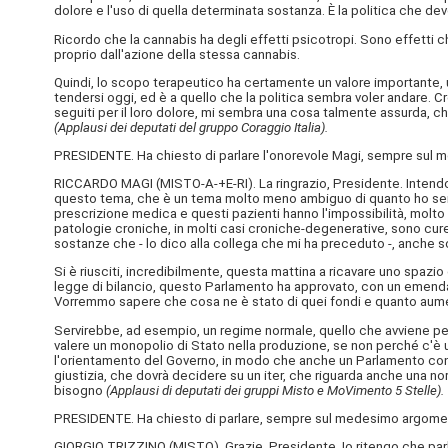
dolore e l'uso di quella determinata sostanza. È la politica che d
Ricordo che la cannabis ha degli effetti psicotropi. Sono effett
proprio dall'azione della stessa cannabis.
Quindi, lo scopo terapeutico ha certamente un valore importante, un
tendersi oggi, ed è a quello che la politica sembra voler andare.
seguiti per il loro dolore, mi sembra una cosa talmente assurda, c
(Applausi dei deputati del gruppo Coraggio Italia).
PRESIDENTE. Ha chiesto di parlare l'onorevole Magi, sempre sul 
RICCARDO MAGI (
MISTO-A-+E-RI
). La ringrazio, Presidente. Intend
questo tema, che è un tema molto meno ambiguo di quanto ho sentit
prescrizione medica e questi pazienti hanno l'impossibilità, molto 
patologie croniche, in molti casi croniche-degenerative, sono cure 
sostanze che - lo dico alla collega che mi ha preceduto -, anche so
Si è riusciti, incredibilmente, questa mattina a ricavare uno spazio
legge di bilancio, questo Parlamento ha approvato, con un emendame
Vorremmo sapere che cosa ne è stato di quei fondi e quanto aumen
Servirebbe, ad esempio, un regime normale, quello che avviene per 
valere un monopolio di Stato nella produzione, se non perché c'è u
l'orientamento del Governo, in modo che anche un Parlamento con u
giustizia, che dovrà decidere su un iter, che riguarda anche una nor
bisogno
(Applausi di deputati dei gruppi Misto e MoVimento 5 Stelle).
PRESIDENTE. Ha chiesto di parlare, sempre sul medesimo argomento,
GIORGIO TRIZZINO (
MISTO
). Grazie, Presidente. Io ritengo che pa