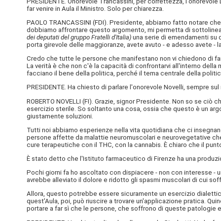
PRESIDENTE. Onorevole Trancassini, per correttezza, l'onorevole Lica
far venire in Aula il Ministro. Solo per chiarezza.
PAOLO TRANCASSINI (
FDI
). Presidente, abbiamo fatto notare che n
dobbiamo affrontare questo argomento, mi permetta di sottolineare l'
dei deputati del gruppo Fratelli d'Italia)
una serie di emendamenti su que
porta girevole delle maggioranze, avete avuto - e adesso avete - la 
Credo che tutte le persone che manifestano non vi chiedono di fare
La verità è che non c'è la capacità di confrontarvi all'interno dell
facciano il bene della politica, perché il tema centrale della politi
PRESIDENTE. Ha chiesto di parlare l'onorevole Novelli, sempre su
ROBERTO NOVELLI (
FI
). Grazie, signor Presidente. Non so se ciò ch
esercizio sterile. So soltanto una cosa, ossia che questo è un arg
giustamente soluzioni.
Tutti noi abbiamo esperienze nella vita quotidiana che ci insegnano 
persone affette da malattie neuromuscolari e neurovegetative che,
cure terapeutiche con il THC, con la cannabis. È chiaro che il pu
È stato detto che l'Istituto farmaceutico di Firenze ha una produz
Pochi giorni fa ho ascoltato con dispiacere - non con interesse - 
avrebbe alleviato il dolore e ridotto gli spasmi muscolari di cui soff
Allora, questo potrebbe essere sicuramente un esercizio dialettic
quest'Aula, poi, può riuscire a trovare un'applicazione pratica. Quin
portare a far sì che le persone, che soffrono di queste patologie