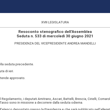
XVIII LEGISLATURA
Resoconto stenografico dell'Assemblea
Seduta n. 533 di mercoledì 30 giugno 2021
PRESIDENZA DEL VICEPRESIDENTE ANDREA MANDELLI
della seduta precedente.
ta di ieri.
ntende approvato.
Regolamento, i deputati Amitrano, Ascari, Battelli, Brescia, Cirielli, Comar
 Tasso sono in missione a decorrere dalla seduta odierna.
l'elenco depositato presso la Presidenza e che sarà pubblicato nell'
allegat