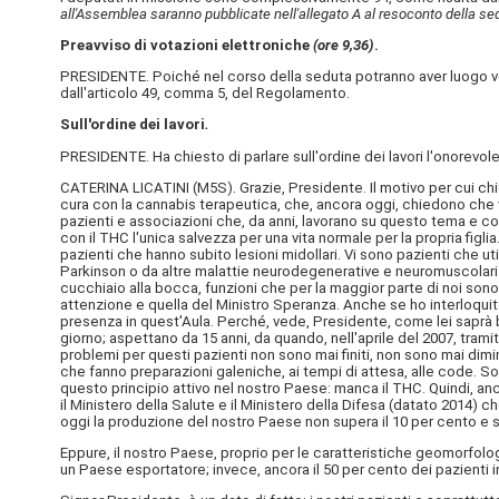
all'Assemblea saranno pubblicate nell'allegato A al resoconto della se
Preavviso di votazioni elettroniche
(ore 9,36)
.
PRESIDENTE. Poiché nel corso della seduta potranno aver luogo vo
dall'articolo 49, comma 5, del Regolamento.
Sull'ordine dei lavori
.
PRESIDENTE. Ha chiesto di parlare sull'ordine dei lavori l'onorevole 
CATERINA LICATINI (
M5S
). Grazie, Presidente. Il motivo per cui c
cura con la cannabis terapeutica, che, ancora oggi, chiedono che venga 
pazienti e associazioni che, da anni, lavorano su questo tema e co
con il THC l'unica salvezza per una vita normale per la propria figli
pazienti che hanno subito lesioni midollari. Vi sono pazienti che u
Parkinson o da altre malattie neurodegenerative e neuromuscolari 
cucchiaio alla bocca, funzioni che per la maggior parte di noi sono
attenzione e quella del Ministro Speranza. Anche se ho interloquito
presenza in quest'Aula. Perché, vede, Presidente, come lei saprà b
giorno; aspettano da 15 anni, da quando, nell'aprile del 2007, tramit
problemi per questi pazienti non sono mai finiti, non sono mai dimin
che fanno preparazioni galeniche, ai tempi di attesa, alle code. S
questo principio attivo nel nostro Paese: manca il THC. Quindi, ancor
il Ministero della Salute e il Ministero della Difesa (datato 2014) 
oggi la produzione del nostro Paese non supera il 10 per cento e si
Eppure, il nostro Paese, proprio per le caratteristiche geomorfolog
un Paese esportatore; invece, ancora il 50 per cento dei pazienti i