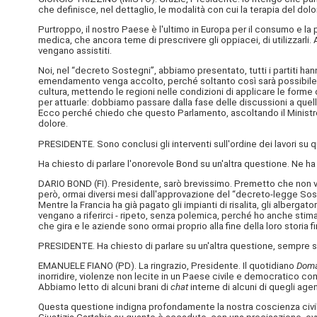
che definisce, nel dettaglio, le modalità con cui la terapia del dol
Purtroppo, il nostro Paese è l'ultimo in Europa per il consumo e 
medica, che ancora teme di prescrivere gli oppiacei, di utilizzarl
vengano assistiti.
Noi, nel “decreto Sostegni”, abbiamo presentato, tutti i partiti ha
emendamento venga accolto, perché soltanto così sarà possibile c
cultura, mettendo le regioni nelle condizioni di applicare le forme
per attuarle: dobbiamo passare dalla fase delle discussioni a quel
Ecco perché chiedo che questo Parlamento, ascoltando il Ministro, p
dolore.
PRESIDENTE. Sono conclusi gli interventi sull'ordine dei lavori su
Ha chiesto di parlare l'onorevole Bond su un'altra questione. Ne ha
DARIO BOND (
FI
). Presidente, sarò brevissimo. Premetto che non v
però, ormai diversi mesi dall'approvazione del “decreto-legge Sost
Mentre la Francia ha già pagato gli impianti di risalita, gli albergat
vengano a riferirci - ripeto, senza polemica, perché ho anche stima -
che gira e le aziende sono ormai proprio alla fine della loro storia 
PRESIDENTE. Ha chiesto di parlare su un'altra questione, sempre sull
EMANUELE FIANO (
PD
). La ringrazio, Presidente. Il quotidiano
Doma
inorridire, violenze non lecite in un Paese civile e democratico com
Abbiamo letto di alcuni brani di
chat
interne di alcuni di quegli agen
Questa questione indigna profondamente la nostra coscienza civile e