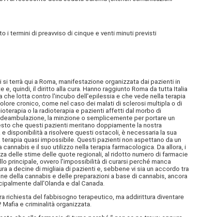
ermini di preavviso di cinque e venti minuti previsti
gi si terrà qui a Roma, manifestazione organizzata dai pazienti in
 e, quindi, il diritto alla cura. Hanno raggiunto Roma da tutta Italia
che lotta contro l'incubo dell'epilessia e che vede nella terapia
 dolore cronico, come nel caso dei malati di sclerosi multipla o di
oterapia o la radioterapia e pazienti affetti dal morbo di
 la deambulazione, la minzione o semplicemente per portare un
 questo che questi pazienti meritano doppiamente la nostra
 disponibilità a risolvere questi ostacoli, è necessaria la sua
 terapia quasi impossibile. Questi pazienti non aspettano da un
cannabis e il suo utilizzo nella terapia farmacologica. Da allora, i
zza delle stime delle quote regionali, al ridotto numero di farmacie
o principale, ovvero l'impossibilità di curarsi perché manca
ura a decine di migliaia di pazienti e, sebbene vi sia un accordo tra
zione della cannabis e delle preparazioni a base di cannabis, ancora
ncipalmente dall'Olanda e dal Canada.
ra richiesta del fabbisogno terapeutico, ma addirittura diventare
 Mafia e criminalità organizzata.