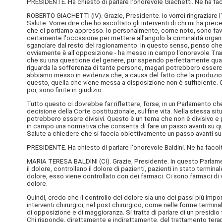
PRESIDENTE. Ha chiesto di parlare l'onorevole Giachetti. Ne ha fac
ROBERTO GIACHETTI (
IV
). Grazie, Presidente. Io vorrei ringraziar
Salute. Vorrei dire che ho ascoltato gli interventi di chi mi ha 
che ci portiamo appresso. Io personalmente, come noto, sono favor
certamente l'occasione per mettere all'angolo la criminalità organi
sganciare dal resto del ragionamento. In questo senso, penso che 
ovviamente è all'opposizione - ha messo in campo l'onorevole Tran
che su una questione del genere, pur sapendo perfettamente qual è 
riguarda la sofferenza di tante persone, magari potrebbero esserci 
abbiamo messo in evidenza che, a causa del fatto che la produzione
questo, quella che viene messa a disposizione non è sufficiente. C
poi, sono finite in giudizio.
Tutto questo ci dovrebbe far riflettere, forse, in un Parlamento che
decisione della Corte costituzionale, sul fine vita. Nella stessa si
potrebbero essere divisivi. Questo è un tema che non è divisivo 
in campo una normativa che consenta di fare un passo avanti su que
Salute a chiedere che si faccia obiettivamente un passo avanti s
PRESIDENTE. Ha chiesto di parlare l'onorevole Baldini. Ne ha facolt
MARIA TERESA BALDINI (
CI
). Grazie, Presidente. In questo Parlam
il dolore, controllano il dolore di pazienti, pazienti in stato termin
dolore, esso viene controllato con dei farmaci. Ci sono farmaci di 
dolore.
Quindi, credo che il controllo del dolore sia uno dei passi più import
interventi chirurgici, nel post chirurgico, come nelle forme terminal
di opposizione e di maggioranza. Si tratta di parlare di un presidio
Chi risponde, direttamente e indirettamente, del trattamento terap