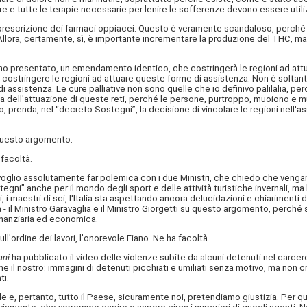
ore e tutte le terapie necessarie per lenire le sofferenze devono essere utili
la prescrizione dei farmaci oppiacei. Questo è veramente scandaloso, perché
i. Allora, certamente, sì, è importante incrementare la produzione del THC, 
nno presentato, un emendamento identico, che costringerà le regioni ad attua
ostringere le regioni ad attuare queste forme di assistenza. Non è soltan
 di assistenza. Le cure palliative non sono quelle che io definivo palilalia, 
la dell'attuazione di queste reti, perché le persone, purtroppo, muoiono e m
renda, nel “decreto Sostegni”, la decisione di vincolare le regioni nell'assi
 questo argomento.
 facoltà.
oglio assolutamente far polemica con i due Ministri, che chiedo che vengano 
egni” anche per il mondo degli sport e delle attività turistiche invernali, 
ori, i maestri di sci, l'Italia sta aspettando ancora delucidazioni e chiarimenti
 il Ministro Garavaglia e il Ministro Giorgetti su questo argomento, perché si
finanziaria ed economica.
'ordine dei lavori, l'onorevole Fiano. Ne ha facoltà.
ni
ha pubblicato il video delle violenze subite da alcuni detenuti nel carce
e il nostro: immagini di detenuti picchiati e umiliati senza motivo, ma non cr
ti.
, pertanto, tutto il Paese, sicuramente noi, pretendiamo giustizia. Per ques