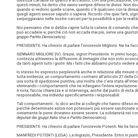
Giustizia Cartabia su quanto è accaduto, con una precisazione, ovv
questi minuti, ha detto che vanno sempre difese le divise. Non dov
quando si vedono quelle scene, quando c'è qualcuno con la divisa ch
quegli agenti avesse saputo o sapeva. Ricordo che quei fatti, sig
serpeggiavano nelle nostre carceri per la possibilità e per la realtà 
Noi pensiamo che si debba capire tutta la catena di comando che 
può accadere e, perché ciò non accada mai più, serve una giustizia t
gruppo Partito Democratico).
PRESIDENTE. Ha chiesto di parlare l'onorevole Migliore. Ne ha faco
GENNARO MIGLIORE (
IV
). Grazie, signor Presidente. In primo luogo,
contezza attraverso la diffusione di immagini che non solo sconce
da tanti agenti tutti i giorni. Ma i fatti che abbiamo potuto veder
Io stesso ho espresso perplessità anche in relazione alle misure cau
tutta evidenza, un comportamento contrario all'articolo 27 della 
una sorta di spedizione punitiva, una rivolta che c'era stata all'in
eliminando i comportamenti che ne infangano l'intera reputazione. È
è nota, faccia chiarezza e si intervenga, anche dal punto di vista 
responsabile, ma individui specificamente i responsabili.
Tali comportamenti - lo dico anche ai colleghi che hanno difeso in
perché determinate azioni non potessero più essere sanzionate sempl
ovviamente le pene dovranno essere severe. La solidarietà nei conf
deputati dei gruppi Italia Viva e Partito Democratico).
PRESIDENTE. Ha chiesto di parlare l'onorevole Potenti. Ne ha facol
MANFREDI POTENTI (
LEGA
). La ringrazio, Presidente. Entro in p