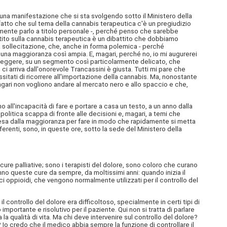
è una manifestazione che si sta svolgendo sotto il Ministero della
fatto che sul tema della cannabis terapeutica c'è un pregiudizio
amente parlo a titolo personale -, perché penso che sarebbe
attito sulla cannabis terapeutica è un dibattito che dobbiamo
 sollecitazione, che, anche in forma polemica - perché
una maggioranza così ampia. E, magari, perché no, io mi augurerei
e leggere, su un segmento così particolarmente delicato, che
i arriva dall'onorevole Trancassini è giusta. Tutti mi pare che
sitati di ricorrere all'importazione della cannabis. Ma, nonostante
agari non vogliono andare al mercato nero e allo spaccio e che,
o all'incapacità di fare e portare a casa un testo, a un anno dalla
politica scappa di fronte alle decisioni e, magari, a temi che
resa dalla maggioranza per fare in modo che rapidamente si metta
renti, sono, in queste ore, sotto la sede del Ministero della
ure palliative; sono i terapisti del dolore, sono coloro che curano
 hanno queste cure da sempre, da moltissimi anni: quando inizia il
i oppioidi, che vengono normalmente utilizzati per il controllo del
il controllo del dolore era difficoltoso, specialmente in certi tipi di
mportante e risolutivo per il paziente. Qui non si tratta di parlare
a qualità di vita. Ma chi deve intervenire sul controllo del dolore?
Io credo che il medico abbia sempre la funzione di controllare il