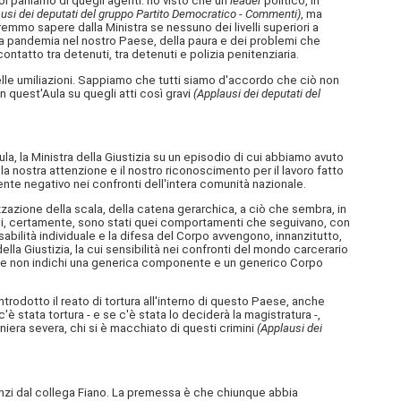
i parliamo di quegli agenti: ho visto che un
leader
politico, in
usi dei deputati del gruppo Partito Democratico - Commenti)
, ma
emmo sapere dalla Ministra se nessuno dei livelli superiori a
la pandemia nel nostro Paese, della paura e dei problemi che
contatto tra detenuti, tra detenuti e polizia penitenziaria.
lle umiliazioni. Sappiamo che tutti siamo d'accordo che ciò non
n quest'Aula su quegli atti così gravi
(Applausi dei deputati del
Aula, la Ministra della Giustizia su un episodio di cui abbiamo avuto
nostra attenzione e il nostro riconoscimento per il lavoro fatto
ente negativo nei confronti dell'intera comunità nazionale.
izzazione della scala, della catena gerarchica, a ciò che sembra, in
ali, certamente, sono stati quei comportamenti che seguivano, con
sabilità individuale e la difesa del Corpo avvengono, innanzitutto,
la Giustizia, la cui sensibilità nei confronti del mondo carcerario
orso e non indichi una generica componente e un generico Corpo
odotto il reato di tortura all'interno di questo Paese, anche
stata tortura - e se c'è stata lo deciderà la magistratura -,
iera severa, chi si è macchiato di questi crimini
(Applausi dei
'anzi dal collega Fiano. La premessa è che chiunque abbia