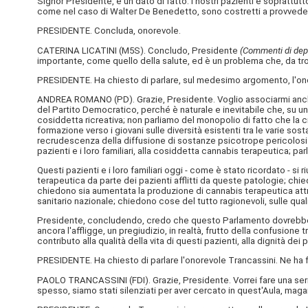
Signor Presidente, è un dato di fatto: i nostri pazienti e soprattutto
come nel caso di Walter De Benedetto, sono costretti a provvedere
PRESIDENTE. Concluda, onorevole.
CATERINA LICATINI (
M5S
). Concludo, Presidente
(Commenti di deput
importante, come quello della salute, ed è un problema che, da trop
PRESIDENTE. Ha chiesto di parlare, sul medesimo argomento, l'on
ANDREA ROMANO (
PD
). Grazie, Presidente. Voglio associarmi anc
del Partito Democratico, perché è naturale e inevitabile che, su un 
cosiddetta ricreativa; non parliamo del monopolio di fatto che la cr
formazione verso i giovani sulle diversità esistenti tra le varie sos
recrudescenza della diffusione di sostanze psicotrope pericolosiss
pazienti e i loro familiari, alla cosiddetta cannabis terapeutica; p
Questi pazienti e i loro familiari oggi - come è stato ricordato - si
terapeutica da parte dei pazienti afflitti da queste patologie; chi
chiedono sia aumentata la produzione di cannabis terapeutica attra
sanitario nazionale; chiedono cose del tutto ragionevoli, sulle qua
Presidente, concludendo, credo che questo Parlamento dovrebbe asc
ancora l'affligge, un pregiudizio, in realtà, frutto della confusio
contributo alla qualità della vita di questi pazienti, alla dignità d
PRESIDENTE. Ha chiesto di parlare l'onorevole Trancassini. Ne ha f
PAOLO TRANCASSINI (
FDI
). Grazie, Presidente. Vorrei fare una ser
spesso, siamo stati silenziati per aver cercato in quest'Aula, maga