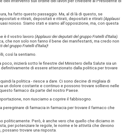
 dell'intervento sull'ordine dei lavori per chiedere al Presidente di
sura, ha fatto questo passaggio. Ma, al di là di questo, se
ti e ritirati, depositati e ritirati, depositati e ritirati
(Applausi
è quasi noioso. Siamo stati e siamo all'opposizione, ma, con questa
e è il vostro lavoro
(Applausi dei deputati del gruppo Fratelli d'Italia).
itica, che non solo non fanno il bene dei manifestanti, ma credo non
 del gruppo Fratelli d'Italia)
!
i, così la sentiamo.
 poco, inizierà sotto le finestre del Ministero della Salute sia un
definitivamente di essere attenzionato dalla politica per trovare
indi la politica - riesce a dare. Ci sono decine di migliaia di
a un dolore costante e continuo e possono trovare sollievo nelle
i questo farmaco da parte del nostro Paese.
mportazione, non riusciamo a coprire il fabbisogno.
a peregrinare di farmacia in farmacia per trovare il farmaco che
mo politicamente. Però, è anche vero che quello che diciamo in
testa, per potenziare le regole, le norme e le attività che devono
, possano trovare una risposta.