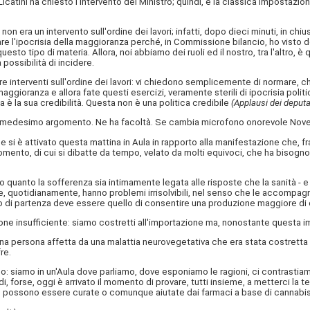
tini ha chiesto l'intervento del Ministro; quindi, è la classica impostazione
on era un intervento sull'ordine dei lavori; infatti, dopo dieci minuti, in chiu
ipocrisia della maggioranza perché, in Commissione bilancio, ho visto deposita
sto tipo di materia. Allora, noi abbiamo dei ruoli ed il nostro, tra l'altro, 
possibilità di incidere.
 interventi sull'ordine dei lavori: vi chiedono semplicemente di normare, ch
a maggioranza e allora fate questi esercizi, veramente sterili di ipocrisia pol
ca è la sua credibilità. Questa non è una politica credibile
(Applausi dei deputati
l medesimo argomento. Ne ha facoltà. Se cambia microfono onorevole Novell
e si è attivato questa mattina in Aula in rapporto alla manifestazione che, fra
omento, di cui si dibatte da tempo, velato da molti equivoci, che ha bisogno 
quanto la sofferenza sia intimamente legata alle risposte che la sanità - e qu
 quotidianamente, hanno problemi irrisolvibili, nel senso che le accompagn
nto di partenza deve essere quello di consentire una produzione maggiore d
ione insufficiente: siamo costretti all'importazione ma, nonostante questa i
una persona affetta da una malattia neurovegetativa che era stata costretta 
re.
o: siamo in un'Aula dove parliamo, dove esponiamo le ragioni, ci contrastia
di, forse, oggi è arrivato il momento di provare, tutti insieme, a metterci la 
 e possono essere curate o comunque aiutate dai farmaci a base di cannabis