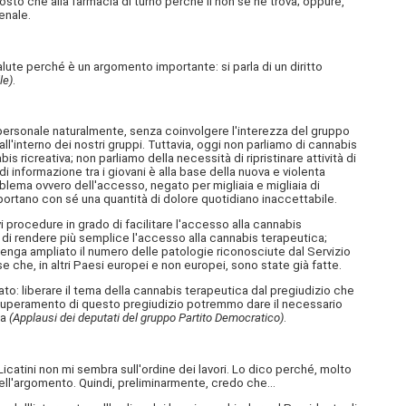
ttosto che alla farmacia di turno perché lì non se ne trova; oppure,
enale.
lute perché è un argomento importante: si parla di un diritto
le)
.
lo personale naturalmente, senza coinvolgere l'interezza del gruppo
ll'interno dei nostri gruppi. Tuttavia, oggi non parliamo di cannabis
 ricreativa; non parliamo della necessità di ripristinare attività di
di informazione tra i giovani è alla base della nuova e violenta
blema ovvero dell'accesso, negato per migliaia e migliaia di
e portano con sé una quantità di dolore quotidiano inaccettabile.
vi procedure in grado di facilitare l'accesso alla cannabis
- di rendere più semplice l'accesso alla cannabis terapeutica;
venga ampliato il numero delle patologie riconosciute dal Servizio
 che, in altri Paesi europei e non europei, sono state già fatte.
o: liberare il tema della cannabis terapeutica dal pregiudizio che
 il superamento di questo pregiudizio potremmo dare il necessario
ia
(Applausi dei deputati del gruppo Partito Democratico)
.
a Licatini non mi sembra sull'ordine dei lavori. Lo dico perché, molto
 quell'argomento. Quindi, preliminarmente, credo che…