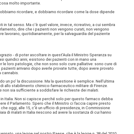
a cosa molto importante.
e dobbiamo ricordare, e dobbiamo ricordare come la dose dipende
in tal senso. Ma c'è quel valore, invece, ricreativo, a cui sembra
rlamento, dire che i pazienti non vengono curati, non vengono
re lavorano, quotidianamente, per la salvaguardia del paziente
ingrazio - di poter ascoltare in quest'Aula il Ministro Speranza su
i quindici anni, esistono dei pazienti con in mano una
 le loro patologie, che non sono solo cure palliative: sono cure di
i pazienti arrivano dopo averle provate tutte, dopo avere provato
a cannabis.
ando un po' la discussione. Ma la questione è semplice. Nell'ultima
i allo stabilimento chimico-farmaceutico militare di Firenze.
n sia sufficiente a soddisfare le richieste dei malati.
e in Italia. Non si capisce perché solo per questo farmaco debba
re il Parlamento. Spero che il Ministro ci faccia capire presto
e oggi, alle 15, c'è un ufficio di presidenza, in Commissione
ia di malati in Italia riescono ad avere la sostanza di cui hanno
ccennato, una legge nel nostro Paese, che è la legge n. 38 del 2010,