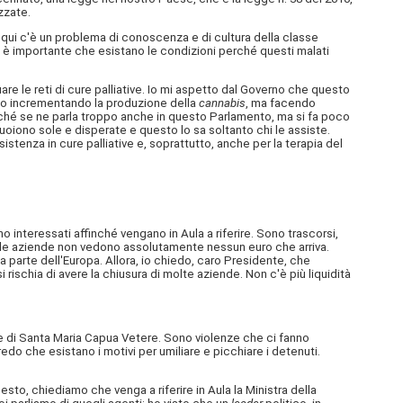
zzate.
 qui c'è un problema di conoscenza e di cultura della classe
ma è importante che esistano le condizioni perché questi malati
re le reti di cure palliative. Io mi aspetto dal Governo che questo
to incrementando la produzione della
cannabis
, ma facendo
perché se ne parla troppo anche in questo Parlamento, ma si fa poco
uoiono sole e disperate e questo lo sa soltanto chi le assiste.
stenza in cure palliative e, soprattutto, anche per la terapia del
interessati affinché vengano in Aula a riferire. Sono trascorsi,
ma le aziende non vedono assolutamente nessun euro che arriva.
 da parte dell'Europa. Allora, io chiedo, caro Presidente, che
 rischia di avere la chiusura di molte aziende. Non c'è più liquidità
re di Santa Maria Capua Vetere. Sono violenze che ci fanno
edo che esistano i motivi per umiliare e picchiare i detenuti.
to, chiediamo che venga a riferire in Aula la Ministra della