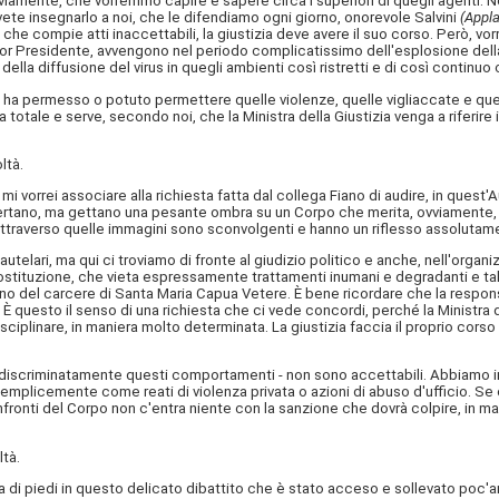
iamente, che vorremmo capire e sapere circa i superiori di quegli agenti. No
ete insegnarlo a noi, che le difendiamo ogni giorno, onorevole Salvini
(Appla
e compie atti inaccettabili, la giustizia deve avere il suo corso. Però, vorr
nor Presidente, avvengono nel periodo complicatissimo dell'esplosione del
della diffusione del virus in quegli ambienti così ristretti e di così continuo 
ha permesso o potuto permettere quelle violenze, quelle vigliaccate e que
otale e serve, secondo noi, che la Ministra della Giustizia venga a riferire i
ltà.
 mi vorrei associare alla richiesta fatta dal collega Fiano di audire, in quest'
rtano, ma gettano una pesante ombra su un Corpo che merita, ovviamente, la 
e attraverso quelle immagini sono sconvolgenti e hanno un riflesso assolutam
telari, ma qui ci troviamo di fronte al giudizio politico e anche, nell'organ
Costituzione, che vieta espressamente trattamenti inumani e degradanti e t
terno del carcere di Santa Maria Capua Vetere. È bene ricordare che la respon
 questo il senso di una richiesta che ci vede concordi, perché la Ministra del
disciplinare, in maniera molto determinata. La giustizia faccia il proprio c
discriminatamente questi comportamenti - non sono accettabili. Abbiamo intr
icemente come reati di violenza privata o azioni di abuso d'ufficio. Se c'è 
ronti del Corpo non c'entra niente con la sanzione che dovrà colpire, in man
tà.
unta di piedi in questo delicato dibattito che è stato acceso e sollevato poc