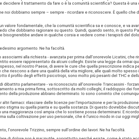
eve decidere il trattamento da fare o è la comunità scientifica? Questa è un
i che noi dobbiamo sempre – sempre - ricordare e riconoscere. È quello ch
 valore fondamentale, che la comunità scientifica sa e conosce, e va avanti 
 Credo che dobbiamo ragionare su questo. Quindi, quando sento, in questo Pa
he bisognerebbe andare in qualche corsia e vedere come i terapisti del dolo
medesimo argomento. Ne ha facoltà.
o associarmi alla richiesta - avanzata per prima dall'onorevole Licatini, che r
o essere rappresentato da alcuni colleghi. Esiste una legge da ormai quas
spesso, nel nostro Paese, di avere le cure che quella prescrizione indica per
che riescono a dare una qualità della vita migliore, alle quali molto spesso 
tto il profilo degli effetti psicotropi, sono molto più pesanti del THC e dell
 di dibattito parlamentare - va riconosciuto all'onorevole Trancassini - forz
nto a mia prima firma, sottoscritto da molti colleghi, il raddoppio dei fond
to della produzione abbiano determinato. Io sono convinto che comunque no
altri farmaci: rilasciare delle licenze per l'importazione e per la produzion
no stigma su quella pianta e su quella sostanza. Di questo dovrebbe discute
na maggioranza così ampia che lo sostiene possa determinarsi. E ricordo ch
ma sulla coltivazione per uso personale, che è l'unico modo in cui oggi miglia
 l'onorevole Trizzino, sempre sull'ordine dei lavori. Ne ha facoltà.
rlare di dolore non è mai inutile, soprattutto perché esiste, come è stato a