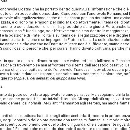
oltà.
e l'onorevole Licatini, che ha portato dentro quest'Aula l'informazione che c'
preceduto e non posso che concordare. Concordo con l'onorevole Romano, sul 
evole alla legalizzazione anche della canapa per uso ricreativo - ma ovvi
zzata, e ci sono mille ragioni per dirlo. Ma, obiettivamente, il tema del dib
anche le considerazioni di chi mi ha preceduto siano giuste. Però, anche la
cassini, non è fuori luogo, se effettivamente siamo dentro la maggioranza, 
la posizione di Fratelli d'Italia sul tema della legalizzazione delle drogh
anche un'attenzione e un impegno da Fratelli d'Italia. La sollecitazione che c
 nazionale che avviene nell'Istituto militare non è sufficiente, siamo neces
i sono i casi di persone che, per curarsi, hanno dovuto coltivarla, perché m
 - in questo caso sì - dimostra spesso e volentieri il suo fallimento. Pensiam
tuazione ci troveremo se mai affronteremo il tema dell'ergastolo ostativo. La 
e penso che la sollecitazione dell'onorevole Trancassini dovrebbe essere p
sto fronte e dare una risposta, una volta tanto concreta, a coloro che, soffe
u questo
(Applausi dei deputati del gruppo Italia Viva).
à.
ento da poco sono state approvate le cure palliative. Ma sappiamo chi fa le c
ale, ma anche pazienti in stati iniziali di terapia. Gli ospedali più organizzati
vario genere, dai normali FANS antinfiammatori agli steroidi, ma anche farmac
anti che la medicina ha fatto negli ultimi anni. Infatti, mentre in precedenza 
i, oggi il controllo del dolore avviene con tantissimi farmaci e in modo molto i
 terapeutico, perlomeno per quello che ci riguarda, che sicuramente riguarda l
eutico? È questo che mi chiedo: risponde il paziente o risponde il medico? 