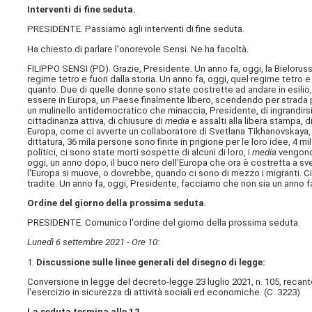
Interventi di fine seduta.
PRESIDENTE. Passiamo agli interventi di fine seduta.
Ha chiesto di parlare l'onorevole Sensi. Ne ha facoltà.
FILIPPO SENSI (
PD
). Grazie, Presidente. Un anno fa, oggi, la Bielorus
regime tetro e fuori dalla storia. Un anno fa, oggi, quel regime tetro 
quanto. Due di quelle donne sono state costrette ad andare in esilio, 
essere in Europa, un Paese finalmente libero, scendendo per strada p
un mulinello antidemocratico che minaccia, Presidente, di ingrandirsi,
cittadinanza attiva, di chiusure di
media
e assalti alla libera stampa, 
Europa, come ci avverte un collaboratore di Svetlana Tikhanovskaya,
dittatura, 36 mila persone sono finite in prigione per le loro idee, 4 m
politici, ci sono state morti sospette di alcuni di loro, i
media
vengono 
oggi, un anno dopo, il buco nero dell'Europa che ora è costretta a sv
l'Europa si muove, o dovrebbe, quando ci sono di mezzo i migranti. 
tradite. Un anno fa, oggi, Presidente, facciamo che non sia un anno f
Ordine del giorno della prossima seduta.
PRESIDENTE. Comunico l'ordine del giorno della prossima seduta.
Lunedì 6 settembre 2021 - Ore 10:
1.
Discussione sulle linee generali del disegno di legge:
Conversione in legge del decreto-legge 23 luglio 2021, n. 105, reca
l'esercizio in sicurezza di attività sociali ed economiche. (C. 3223​)
La seduta termina alle 12.