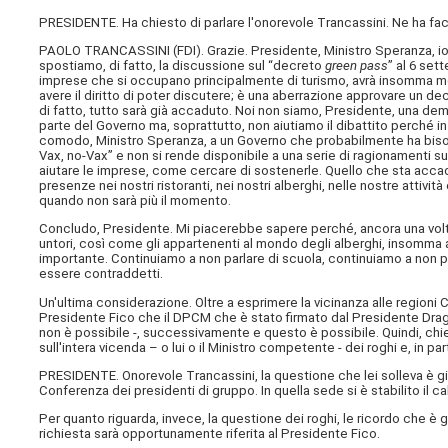
PRESIDENTE. Ha chiesto di parlare l'onorevole Trancassini. Ne ha fac
PAOLO TRANCASSINI (
FDI
). Grazie. Presidente, Ministro Speranza, i
spostiamo, di fatto, la discussione sul “decreto
green pass
” al 6 set
imprese che si occupano principalmente di turismo, avrà insomma m
avere il diritto di poter discutere; è una aberrazione approvare un 
di fatto, tutto sarà già accaduto. Noi non siamo, Presidente, una 
parte del Governo ma, soprattutto, non aiutiamo il dibattito perché 
comodo, Ministro Speranza, a un Governo che probabilmente ha bisogn
Vax, no-Vax” e non si rende disponibile a una serie di ragionamenti
aiutare le imprese, come cercare di sostenerle. Quello che sta acca
presenze nei nostri ristoranti, nei nostri alberghi, nelle nostre attiv
quando non sarà più il momento.
Concludo, Presidente. Mi piacerebbe sapere perché, ancora una volta
untori, così come gli appartenenti al mondo degli alberghi, insomma
importante. Continuiamo a non parlare di scuola, continuiamo a non par
essere contraddetti.
Un'ultima considerazione. Oltre a esprimere la vicinanza alle regioni Ca
Presidente Fico che il DPCM che è stato firmato dal Presidente Draghi
non è possibile -, successivamente e questo è possibile. Quindi, chied
sull'intera vicenda – o lui o il Ministro competente - dei roghi e, in 
PRESIDENTE. Onorevole Trancassini, la questione che lei solleva è 
Conferenza dei presidenti di gruppo. In quella sede si è stabilito il 
Per quanto riguarda, invece, la questione dei roghi, le ricordo che è g
richiesta sarà opportunamente riferita al Presidente Fico.