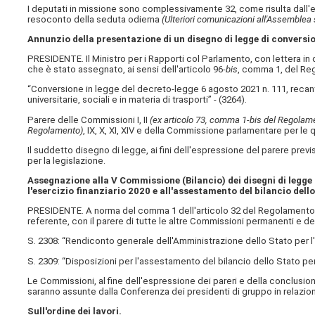
I deputati in missione sono complessivamente 32, come risulta dall'
resoconto della seduta odierna
(Ulteriori comunicazioni all'Assemblea 
Annunzio della presentazione di un disegno di legge di convers
PRESIDENTE. Il Ministro per i Rapporti col Parlamento, con lettera in
che è stato assegnato, ai sensi dell'articolo 96-
bis
, comma 1, del Reg
“Conversione in legge del decreto-legge 6 agosto 2021 n. 111, recante
universitarie, sociali e in materia di trasporti” - (3264).
Parere delle Commissioni I, II
(ex articolo 73, comma 1-bis del Regolamen
Regolamento)
, IX, X, XI, XIV e della Commissione parlamentare per le q
Il suddetto disegno di legge, ai fini dell'espressione del parere prev
per la legislazione.
Assegnazione alla V Commissione (Bilancio) dei disegni di legge 
l'esercizio finanziario 2020 e all'assestamento del bilancio dell
PRESIDENTE. A norma del comma 1 dell'articolo 32 del Regolamento, i
referente, con il parere di tutte le altre Commissioni permanenti e d
S. 2308: “Rendiconto generale dell'Amministrazione dello Stato per l'
S. 2309: “Disposizioni per l'assestamento del bilancio dello Stato per
Le Commissioni, al fine dell'espressione dei pareri e della conclusi
saranno assunte dalla Conferenza dei presidenti di gruppo in relazione
Sull'ordine dei lavori.