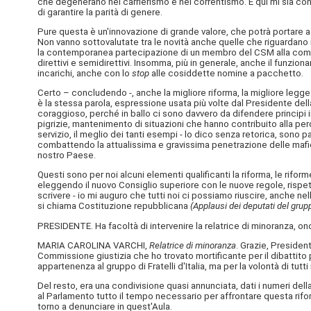
che degenerano nel carrierismo e nel correntismo. E qui mi sia con
di garantire la parità di genere.
Pure questa è un'innovazione di grande valore, che potrà portare a 
Non vanno sottovalutate tra le novità anche quelle che riguardano i
la contemporanea partecipazione di un membro del CSM alla commiss
direttivi e semidirettivi. Insomma, più in generale, anche il funzi
incarichi, anche con lo
stop
alle cosiddette nomine a pacchetto.
Certo – concludendo -, anche la migliore riforma, la migliore legge
è la stessa parola, espressione usata più volte dal Presidente de
coraggioso, perché in ballo ci sono davvero da difendere princip
pigrizie, mantenimento di situazioni che hanno contribuito alla perdi
servizio, il meglio dei tanti esempi - lo dico senza retorica, sono p
combattendo la attualissima e gravissima penetrazione delle mafie, l
nostro Paese.
Questi sono per noi alcuni elementi qualificanti la riforma, le riform
eleggendo il nuovo Consiglio superiore con le nuove regole, rispet
scrivere - io mi auguro che tutti noi ci possiamo riuscire, anche ne
si chiama Costituzione repubblicana
(Applausi dei deputati del grup
PRESIDENTE. Ha facoltà di intervenire la relatrice di minoranza, on
MARIA CAROLINA VARCHI,
Relatrice di minoranza
. Grazie, Preside
Commissione giustizia che ho trovato mortificante per il dibattito 
appartenenza al gruppo di Fratelli d'Italia, ma per la volontà di tu
Del resto, era una condivisione quasi annunciata, dati i numeri de
al Parlamento tutto il tempo necessario per affrontare questa rif
torno a denunciare in quest'Aula.