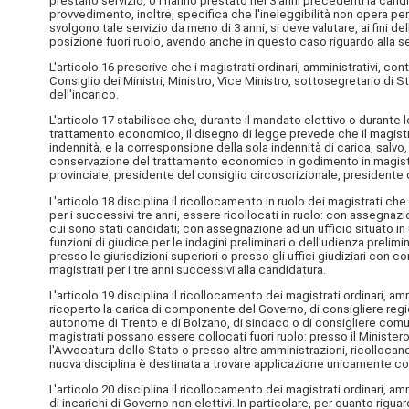
prestano servizio, o l'hanno prestato nei 3 anni precedenti la candida
provvedimento, inoltre, specifica che l'ineleggibilità non opera per
svolgono tale servizio da meno di 3 anni, si deve valutare, ai fini de
posizione fuori ruolo, avendo anche in questo caso riguardo alla s
L'articolo 16 prescrive che i magistrati ordinari, amministrativi, c
Consiglio dei Ministri, Ministro, Vice Ministro, sottosegretario di
dell'incarico.
L'articolo 17 stabilisce che, durante il mandato elettivo o durante 
trattamento economico, il disegno di legge prevede che il magistr
indennità, e la corresponsione della sola indennità di carica, salvo,
conservazione del trattamento economico in godimento in magistrat
provinciale, presidente del consiglio circoscrizionale, president
L'articolo 18 disciplina il ricollocamento in ruolo dei magistrati c
per i successivi tre anni, essere ricollocati in ruolo: con assegnaz
cui sono stati candidati; con assegnazione ad un ufficio situato in
funzioni di giudice per le indagini preliminari o dell'udienza prelim
presso le giurisdizioni superiori o presso gli uffici giudiziari con c
magistrati per i tre anni successivi alla candidatura.
L'articolo 19 disciplina il ricollocamento dei magistrati ordinari, 
ricoperto la carica di componente del Governo, di consigliere regi
autonome di Trento e di Bolzano, di sindaco o di consigliere comun
magistrati possano essere collocati fuori ruolo: presso il Ministero 
l'Avvocatura dello Stato o presso altre amministrazioni, ricollocando 
nuova disciplina è destinata a trovare applicazione unicamente con
L'articolo 20 disciplina il ricollocamento dei magistrati ordinari, ammi
di incarichi di Governo non elettivi. In particolare, per quanto rigu