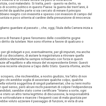
tizia, così malandato. Si tratta, però - questo va detto, va
di scontro politico in questo Paese: la guerra dei trent'anni, è
rché da qualche parte si sia cercato di minare il principio
 abbiano reagito con invasività e spesso con invasioni di campo del
giustizia e poco attenta al cardine della presunzione di innocenza
liamo guardare al passato -, che, oggi, l'Aula della Camera inizia a
cerca di frenare il grave fenomeno delle cosiddette gogne
 diritto da tutelare. Non sono riforme a favore di qualcuno o
 per gli indagati e poi, eventualmente, per gli imputati, ma anche
cui discutiamo, di aiutare la magistratura a ritrovare quella
ubblica Mattarella ha sempre richiamato con forza in questi
zie all'equilibrio e alla misura del vicepresidente Ermini. Questi
 nuova recente elezione a Capo dello Stato. Questa riforma, anche
iopero, che rischierebbe, a nostro giudizio, tra l'altro di non
 giro chi avrebbe voglia di assestare qualche colpo, qualche
della volontà soggettiva di singoli parlamentari, che su temi molto
quel senso, però alcuni rischi paventati di colpire l'indipendenza
ndidati; sarebbe stato come certificare “tiriamo a sorte, ogni
se stato un altro tema legittimo di discussione, la responsabilità
sottovalutare e risarcire i frequenti casi di mala giustizia per
ebbe voluto azzerare il passaggio di funzioni, in vista di una