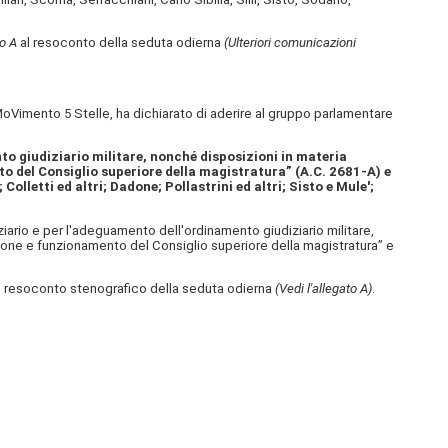
o A
al resoconto della seduta odierna
(Ulteriori comunicazioni
oVimento 5 Stelle, ha dichiarato di aderire al gruppo parlamentare
to giudiziario militare, nonché disposizioni in materia
to del Consiglio superiore della magistratura” (A.C. 2681-A​) e
olletti ed altri; Dadone; Pollastrini ed altri; Sisto e Mule';
iario e per l'adeguamento dell'ordinamento giudiziario militare,
uzione e funzionamento del Consiglio superiore della magistratura” e
A al resoconto stenografico della seduta odierna
(Vedi l'allegato A)
.