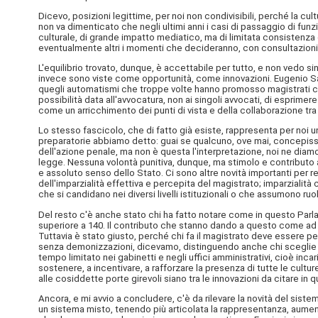
Dicevo, posizioni legittime, per noi non condivisibili, perché la cul
non va dimenticato che negli ultimi anni i casi di passaggio di funz
culturale, di grande impatto mediatico, ma di limitata consistenza
eventualmente altri i momenti che decideranno, con consultazioni po
L'equilibrio trovato, dunque, è accettabile per tutto, e non vedo sinc
invece sono viste come opportunità, come innovazioni. Eugenio Sait
quegli automatismi che troppe volte hanno promosso magistrati che
possibilità data all'avvocatura, non ai singoli avvocati, di esprim
come un arricchimento dei punti di vista e della collaborazione tra
Lo stesso fascicolo, che di fatto già esiste, rappresenta per noi uno
preparatorie abbiamo detto: guai se qualcuno, ove mai, concepisse
dell'azione penale, ma non è questa l'interpretazione, noi ne diamo 
legge. Nessuna volontà punitiva, dunque, ma stimolo e contributo
e assoluto senso dello Stato. Ci sono altre novità importanti per re
dell'imparzialità effettiva e percepita del magistrato; imparzialità
che si candidano nei diversi livelli istituzionali o che assumono ruo
Del resto c'è anche stato chi ha fatto notare come in questo Parlam
superiore a 140. Il contributo che stanno dando a questo come ad al
Tuttavia è stato giusto, perché chi fa il magistrato deve essere pe
senza demonizzazioni, dicevamo, distinguendo anche chi sceglie liber
tempo limitato nei gabinetti e negli uffici amministrativi, cioè incar
sostenere, a incentivare, a rafforzare la presenza di tutte le cultu
alle cosiddette porte girevoli siano tra le innovazioni da citare in q
Ancora, e mi avvio a concludere, c'è da rilevare la novità del siste
un sistema misto, tenendo più articolata la rappresentanza, aumen