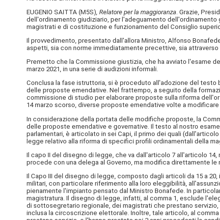
EUGENIO SAITTA (
M5S
)
, Relatore per la maggioranza
. Grazie, Presi
dell'ordinamento giudiziario, per l'adeguamento dell'ordinamento giu
magistrati e di costituzione e funzionamento del Consiglio superio
Il provvedimento, presentato dall'allora Ministro, Alfonso Bonafede
aspetti, sia con norme immediatamente precettive, sia attraverso l
Premetto che la Commissione giustizia, che ha avviato l'esame del pr
marzo 2021, in una serie di audizioni informali.
Conclusa la fase istruttoria, si è proceduto all'adozione del testo
delle proposte emendative. Nel frattempo, a seguito della formazione
commissione di studio per elaborare proposte sulla riforma dell'or
14 marzo scorso, diverse proposte emendative volte a modificare il
In considerazione della portata delle modifiche proposte, la Commis
delle proposte emendative e governative. Il testo al nostro esame
parlamentari, è articolato in sei Capi, il primo dei quali (dall'artic
legge relativo alla riforma di specifici profili ordinamentali della
Il capo II del disegno di legge, che va dall'articolo 7 all'articolo 
procede con una delega al Governo, ma modifica direttamente le n
Il Capo III del disegno di legge, composto dagli articoli da 15 a 20
militari, con particolare riferimento alla loro eleggibilità, all'ass
pienamente l'impianto pensato dal Ministro Bonafede. In particolare,
magistratura. Il disegno di legge, infatti, al comma 1, esclude l'e
di sottosegretario regionale, dei magistrati che prestano servizio, o
inclusa la circoscrizione elettorale. Inoltre, tale articolo, al co