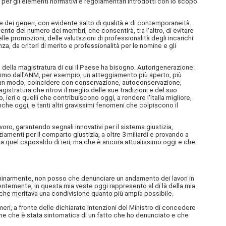
 per gli elementi normativi e regolamentari introdotti con lo scopo
e dei generi, con evidente salto di qualità e di contemporaneità.
nto del numero dei membri, che consentirà, tra l'altro, di evitare
 promozioni, delle valutazioni di professionalità degli incarichi
a, da criteri di merito e professionalità per le nomine e gli
 della magistratura di cui il Paese ha bisogno. Autorigenerazione:
emmo dall'ANM, per esempio, un atteggiamento più aperto, più
lcun modo, coincidere con conservazione, autoconservazione,
istratura che ritrovi il meglio delle sue tradizioni e del suo
 ieri o quelli che contribuiscono oggi, a rendere l'Italia migliore,
nche oggi, e tanti altri gravissimi fenomeni che colpiscono il
avoro, garantendo segnali innovativi per il sistema giustizia,
menti per il comparto giustizia, a oltre 3 miliardi e provando a
ta a quel caposaldo di ieri, ma che è ancora attualissimo oggi e che
minarmente, non posso che denunciare un andamento dei lavori in
dentemente, in questa mia veste oggi rappresento al di là della mia
a, che meritava una condivisione quanto più ampia possibile.
ri, a fronte delle dichiarate intenzioni del Ministro di concedere
ne che è stata sintomatica di un fatto che ho denunciato e che