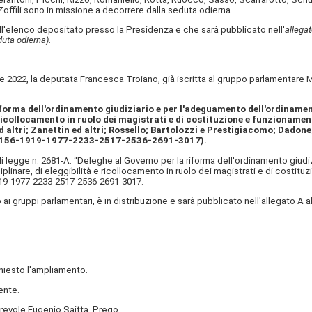
offili sono in missione a decorrere dalla seduta odierna.
l'elenco depositato presso la Presidenza e che sarà pubblicato nell'
allegat
duta odierna)
.
 2022, la deputata Francesca Troiano, già iscritta al gruppo parlamentare M
iforma dell'ordinamento giudiziario e per l'adeguamento dell'ordinamen
 ricollocamento in ruolo dei magistrati e di costituzione e funzionamen
 altri; Zanettin ed altri; Rossello; Bartolozzi e Prestigiacomo; Dadone; C
156​-1919​-1977​-2233​-2517​-2536​-2691​-3017​).
 legge n. 2681-A: “Deleghe al Governo per la riforma dell'ordinamento giudiz
plinare, di eleggibilità e ricollocamento in ruolo dei magistrati e di costit
919-1977-2233-2517-2536-2691-3017.
o ai gruppi parlamentari, è in distribuzione e sarà pubblicato nell'allegato 
hiesto l'ampliamento.
ente.
orevole Eugenio Saitta. Prego.