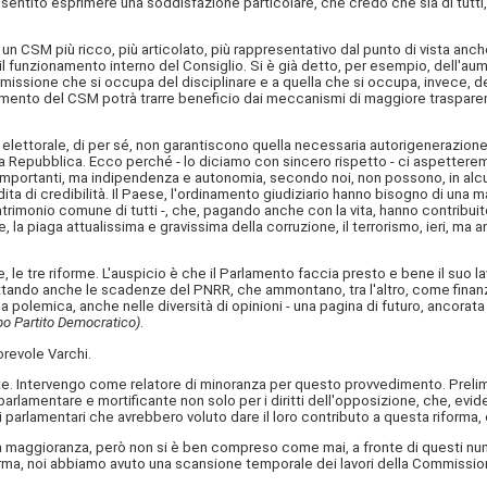
sentito esprimere una soddisfazione particolare, che credo che sia di tutti,
un CSM più ricco, più articolato, più rappresentativo dal punto di vista anch
l funzionamento interno del Consiglio. Si è già detto, per esempio, dell'aume
ione che si occupa del disciplinare e a quella che si occupa, invece, delle
onamento del CSM potrà trarre beneficio dai meccanismi di maggiore trasparenz
 elettorale, di per sé, non garantiscono quella necessaria autorigenerazione
lla Repubblica. Ecco perché - lo diciamo con sincero rispetto - ci aspetter
i importanti, ma indipendenza e autonomia, secondo noi, non possono, in a
ta di credibilità. Il Paese, l'ordinamento giudiziario hanno bisogno di una mag
atrimonio comune di tutti -, che, pagando anche con la vita, hanno contribuito,
a piaga attualissima e gravissima della corruzione, il terrorismo, ieri, ma a
e, le tre riforme. L'auspicio è che il Parlamento faccia presto e bene il suo l
tando anche le scadenze del PNRR, che ammontano, tra l'altro, come finanzia
lla polemica, anche nelle diversità di opinioni - una pagina di futuro, ancora
po Partito Democratico)
.
orevole Varchi.
nte. Intervengo come relatore di minoranza per questo provvedimento. Preli
parlamentare e mortificante non solo per i diritti dell'opposizione, che, evi
tti i parlamentari che avrebbero voluto dare il loro contributo a questa riform
lla maggioranza, però non si è ben compreso come mai, a fronte di questi nume
orma, noi abbiamo avuto una scansione temporale dei lavori della Commissio