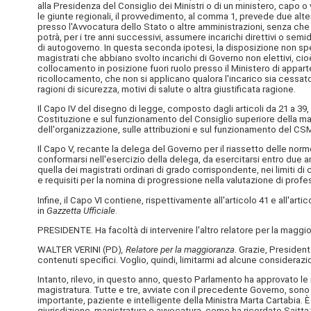
alla Presidenza del Consiglio dei Ministri o di un ministero, capo o
le giunte regionali, il provvedimento, al comma 1, prevede due alte
presso l'Avvocatura dello Stato o altre amministrazioni, senza che 
potrà, per i tre anni successivi, assumere incarichi direttivi o semid
di autogoverno. In questa seconda ipotesi, la disposizione non spec
magistrati che abbiano svolto incarichi di Governo non elettivi, c
collocamento in posizione fuori ruolo presso il Ministero di appart
ricollocamento, che non si applicano qualora l'incarico sia cessa
ragioni di sicurezza, motivi di salute o altra giustificata ragione.
Il Capo IV del disegno di legge, composto dagli articoli da 21 a 3
Costituzione e sul funzionamento del Consiglio superiore della magi
dell'organizzazione, sulle attribuzioni e sul funzionamento del CS
Il Capo V, recante la delega del Governo per il riassetto delle norme 
conformarsi nell'esercizio della delega, da esercitarsi entro due ann
quella dei magistrati ordinari di grado corrispondente, nei limiti di
e requisiti per la nomina di progressione nella valutazione di profes
Infine, il Capo VI contiene, rispettivamente all'articolo 41 e all'arti
in
Gazzetta Ufficiale
.
PRESIDENTE. Ha facoltà di intervenire l'altro relatore per la maggior
WALTER VERINI (
PD
)
, Relatore per la maggioranza
. Grazie, Presiden
contenuti specifici. Voglio, quindi, limitarmi ad alcune considerazi
Intanto, rilevo, in questo anno, questo Parlamento ha approvato le r
magistratura. Tutte e tre, avviate con il precedente Governo, sono
importante, paziente e intelligente della Ministra Marta Cartabia. È 
giurisdizione, magistratura e avvocatura, come ha ricordato Saitta