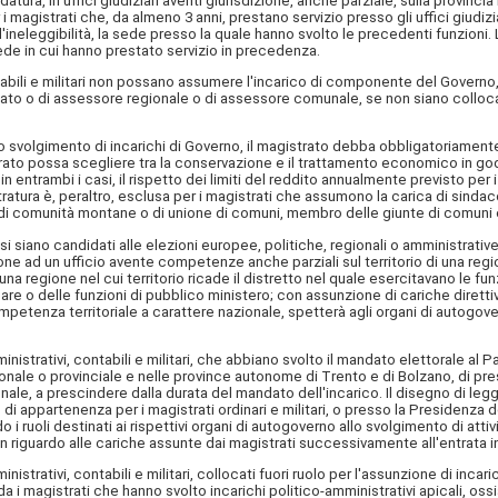
tura, in uffici giudiziari aventi giurisdizione, anche parziale, sulla provincia
 i magistrati che, da almeno 3 anni, prestano servizio presso gli uffici giudi
ll'ineleggibilità, la sede presso la quale hanno svolto le precedenti funzioni. L
ede in cui hanno prestato servizio in precedenza.
ontabili e militari non possano assumere l'incarico di componente del Governo
 Stato o di assessore regionale o di assessore comunale, se non siano collocat
lo svolgimento di incarichi di Governo, il magistrato debba obbligatoriamente t
ato possa scegliere tra la conservazione e il trattamento economico in go
 in entrambi i casi, il rispetto dei limiti del reddito annualmente previsto per
ura è, peraltro, esclusa per i magistrati che assumono la carica di sindac
e di comunità montane o di unione di comuni, membro delle giunte di comuni 
he si siano candidati alle elezioni europee, politiche, regionali o amministra
ione ad un ufficio avente competenze anche parziali sul territorio di una regio
 una regione nel cui territorio ricade il distretto nel quale esercitavano le
inare o delle funzioni di pubblico ministero; con assunzione di cariche diretti
ompetenza territoriale a carattere nazionale, spetterà agli organi di autogoverno
amministrativi, contabili e militari, che abbiano svolto il mandato elettorale 
onale o provinciale e nelle province autonome di Trento e di Bolzano, di pre
ale, a prescindere dalla durata del mandato dell'incarico. Il disegno di leg
di appartenenza per i magistrati ordinari e militari, o presso la Presidenza d
i ruoli destinati ai rispettivi organi di autogoverno allo svolgimento di attiv
 riguardo alle cariche assunte dai magistrati successivamente all'entrata in 
nistrativi, contabili e militari, collocati fuori ruolo per l'assunzione di incari
arda i magistrati che hanno svolto incarichi politico-amministrativi apicali, o