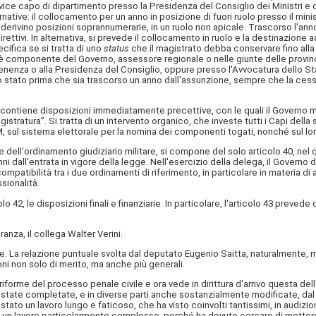
 vice capo di dipartimento presso la Presidenza del Consiglio dei Ministri e 
rnative: il collocamento per un anno in posizione di fuori ruolo presso il mi
derivino posizioni soprannumerarie, in un ruolo non apicale. Trascorso l'anno,
irettivi. In alternativa, si prevede il collocamento in ruolo e la destinazione a
ifica se si tratta di uno
status
che il magistrato debba conservare fino alla
ioè componente del Governo, assessore regionale o nelle giunte delle provin
enenza o alla Presidenza del Consiglio, oppure presso l'Avvocatura dello Sta
to stato prima che sia trascorso un anno dall'assunzione, sempre che la ces
9, contiene disposizioni immediatamente precettive, con le quali il Governo m
stratura”. Si tratta di un intervento organico, che investe tutti i Capi del
M, sul sistema elettorale per la nomina dei componenti togati, nonché sul l
dell'ordinamento giudiziario militare, si compone del solo articolo 40, nel qual
i dall'entrata in vigore della legge. Nell'esercizio della delega, il Governo 
 compatibilità tra i due ordinamenti di riferimento, in particolare in materia d
sionalità.
colo 42, le disposizioni finali e finanziarie. In particolare, l'articolo 43 preve
anza, il collega Walter Verini.
te. La relazione puntuale svolta dal deputato Eugenio Saitta, naturalmente, 
oni non solo di merito, ma anche più generali.
iforme del processo penale civile e ora vede in dirittura d'arrivo questa del
 state completate, e in diverse parti anche sostanzialmente modificate, dal 
stato un lavoro lungo e faticoso, che ha visto coinvolti tantissimi, in audizi
; un lavoro particolarmente complesso, perché ha dovuto cercare di mettere i