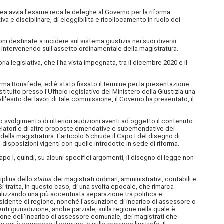
lea avvia l'esame reca le deleghe al Governo per la riforma
a e disciplinare, di eleggibilità e ricollocamento in ruolo dei
i destinate a incidere sul sistema giustizia nei suoi diversi
, intervenendo sull'assetto ordinamentale della magistratura.
 legislativa, che l'ha vista impegnata, tra il dicembre 2020 e il
irma Bonafede, ed è stato fissato il termine per la presentazione
tuito presso l'Ufficio legislativo del Ministero della Giustizia una
esito dei lavori di tale commissione, il Governo ha presentato, il
o svolgimento di ulteriori audizioni aventi ad oggetto il contenuto
relatori e di altre proposte emendative e subemendative dei
 della magistratura. L'articolo 6 chiude il Capo I del disegno di
 disposizioni vigenti con quelle introdotte in sede di riforma.
apo I, quindi, su alcuni specifici argomenti, il disegno di legge non
iplina dello
status
dei magistrati ordinari, amministrativi, contabili e
 Si tratta, in questo caso, di una svolta epocale, che rimarca
realizzando una più accentuata separazione tra politica e
residente di regione, nonché l'assunzione di incarico di assessore o
enti giurisdizione, anche parziale, sulla regione nella quale è
nzione dell'incarico di assessore comunale, dei magistrati che