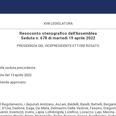
XVIII LEGISLATURA
Resoconto stenografico dell'Assemblea
Seduta n. 678 di martedì 19 aprile 2022
PRESIDENZA DEL VICEPRESIDENTE ETTORE ROSATO
della seduta precedente.
ta del 13 aprile 2022.
ntende approvato.
golamento, i deputati Amitrano, Ascani, Baldelli, Barelli, Battelli, Bergamini
nca', D'Uva, Dadone, Daga, De Maria, Delmastro Delle Vedove, Fassino, Gregorio 
rini, Invernizzi, Iovino, Lapia, Lollobrigida, Lorefice, Losacco, Lupi, Macina, 
Perantoni, Picchi, Rizzo, Romaniello, Rotta, Ruocco, Sasso, Scalfarotto, Schull