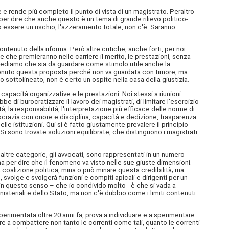
e e rende più completo il punto di vista di un magistrato. Peraltro
 per dire che anche questo è un tema di grande rilievo politico-
 essere un rischio, l'azzeramento totale, non c'è. Saranno
contenuto della riforma. Però altre critiche, anche forti, per noi
che premieranno nelle carriere il merito, le prestazioni, senza
crediamo che sia da guardare come stimolo utile anche la
sostenuto questa proposta perché non va guardata con timore, ma
 sottolineato, non è certo un ospite nella casa della giustizia.
 capacità organizzative e le prestazioni. Noi stessi a riunioni
i burocratizzare il lavoro dei magistrati, di limitare l'esercizio
, la responsabilità, l'interpretazione più efficace delle norme di
razia con onore e disciplina, capacità e dedizione, trasparenza
le istituzioni. Qui si è fatto giustamente prevalere il principio
 Si sono trovate soluzioni equilibrate, che distinguono i magistrati
 altre categorie, gli avvocati, sono rappresentati in un numero
a per dire che il fenomeno va visto nelle sue giuste dimensioni.
 coalizione politica, mina o può minare questa credibilità; ma
 svolge e svolgerà funzioni e compiti apicali e dirigenti per un
osa in questo senso – che io condivido molto - è che si vada a
nisteriali e dello Stato, ma non c'è dubbio come i limiti contenuti
sperimentata oltre 20 anni fa, prova a individuare e a sperimentare
e a combattere non tanto le correnti come tali, quanto le correnti