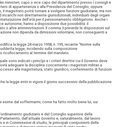
dei ministeri, capo o vice capo del dipartimento presso i consigli e
nistero di appartenenza o alla Presidenza del Consiglio, oppure
 il magistrato potrà tornare a svolgere funzioni giudiziarie, ma non
d incarichi non direttamente giurisdizionali, individuati dagli organi
 maturazione dell'età per il pensionamento obbligatorio. Anche i
ce autonome, hanno a disposizione due possibilità: il
to o altre amministrazioni. Il comma 3 prevede le disposizioni sul
sazione non dipenda da dimissioni volontarie, non conseguenti a
odifica la legge 24 marzo 1958, n. 195, recante “Norme sulla
la suddetta legge, incidendo sulla composizione
oro ricollocamento al termine del mandato.
e sono indicati i princìpi e i criteri direttivi cui il Governo deve
dovrà adeguare la disciplina concernente i magistrati militari a
i accesso alla magistratura, stato giuridico, conferimento di funzioni
de che la legge entri in vigore il giorno successivo della pubblicazione
mi esime dal soffermarmi, come ha fatto molto bene lui, sui
l'ordinamento giudiziario e del Consiglio superiore della
Parlamento, dall'attuale Governo e, naturalmente, dal lavoro
oni e in Commissioni di studio, le principali componenti della
nsieme e di trovare sintesi tra punti di vista anche