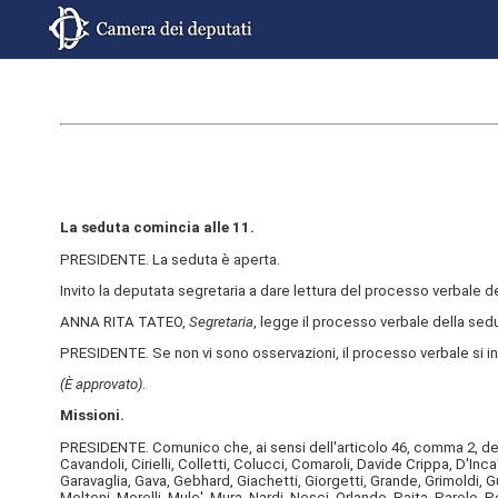
La seduta comincia alle 11.
PRESIDENTE. La seduta è aperta.
Invito la deputata segretaria a dare lettura del processo verbale 
ANNA RITA TATEO,
Segretaria
, legge il processo verbale della sedu
PRESIDENTE. Se non vi sono osservazioni, il processo verbale si i
(È approvato)
.
Missioni.
PRESIDENTE. Comunico che, ai sensi dell'articolo 46, comma 2, del Re
Cavandoli, Cirielli, Colletti, Colucci, Comaroli, Davide Crippa, D'I
Garavaglia, Gava, Gebhard, Giachetti, Giorgetti, Grande, Grimoldi, Gue
Molteni, Morelli, Mule', Mura, Nardi, Nesci, Orlando, Paita, Parolo, 