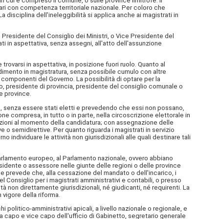
 in cui è compreso il comune, o sulle province limitrofe. Il
ziari con competenza territoriale nazionale. Per coloro che
a disciplina dell'ineleggibilità si applica anche ai magistrati in
, Presidente del Consiglio dei Ministri, o Vice Presidente del
i in aspettativa, senza assegni, all'atto dell'assunzione
rovarsi in aspettativa, in posizione fuori ruolo. Quanto al
dimento in magistratura, senza possibile cumulo con altre
 i componenti del Governo. La possibilità di optare per la
o, presidente di provincia, presidente del consiglio comunale o
e province.
tive, senza essere stati eletti e prevedendo che essi non possano,
ne compresa, in tutto o in parte, nella circoscrizione elettorale in
 funzioni al momento della candidatura; con assegnazione delle
ve o semidirettive. Per quanto riguarda i magistrati in servizio
 individuare le attività non giurisdizionali alle quali destinare tali
al Parlamento europeo, al Parlamento nazionale, ovvero abbiano
sidente o assessore nelle giunte delle regioni o delle province
ge prevede che, alla cessazione del mandato o dell'incarico, i
el Consiglio per i magistrati amministrativi e contabili, o presso
ità non direttamente giurisdizionali, né giudicanti, né requirenti. La
vigore della riforma.
chi politico-amministrativi apicali, a livello nazionale o regionale, e
ssia capo e vice capo dell'ufficio di Gabinetto, segretario generale