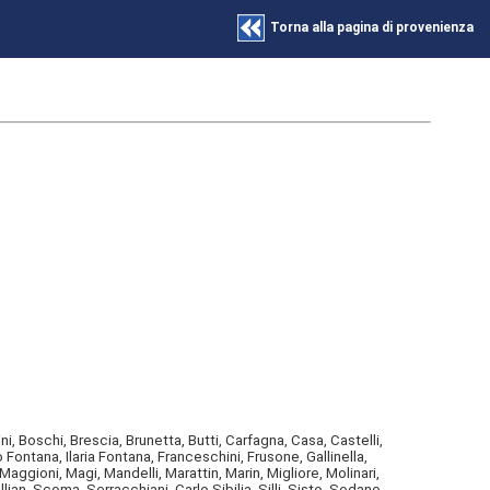
Torna alla pagina di provenienza
, Boschi, Brescia, Brunetta, Butti, Carfagna, Casa, Castelli,
Fontana, Ilaria Fontana, Franceschini, Frusone, Gallinella,
Maggioni, Magi, Mandelli, Marattin, Marin, Migliore, Molinari,
ian, Scoma, Serracchiani, Carlo Sibilia, Silli, Sisto, Sodano,