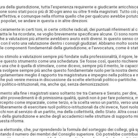
tura della giurisdizione, tutta l'esperienza requirente e giudicante arricchisc
ione sono stati poco più di 30 ogni anno su oltre 9 mila magistrati. Tutto ciò
 effettiva; e comunque nella riforma quello che per qualcuno avrebbe potuto
polari, se andare in questa o in altre direzioni.
eramente in certi toni, in certe critiche radicali, dei puntuali riferimenti al 
ta le ha ricordate, ne voglio brevemente specificare alcune. Ci sono norme 
 a valutazioni più attente avrebbero avuto esiti diversi. In questo senso 
ere con il voto una valutazione dentro i consigli giudiziari. Abbiamo molto 
 le componenti fondamentali della giurisdizione; e l'avvocatura, come è stato
 stimolo a valutazioni sempre più fondate sulla professionalità, il rigore, le
 questo strumento come una schedatura. Se fosse così, questo rischierebbe d
una che è quella di stimolare, come dicevo, sempre più il merito, le capacità
 a svolgere sempre più anche questo fondamentale ruolo per la nostra democ
golamentare meglio il rapporto tra magistratura e impegno nella politica e nel
 che può venire messa in discussione da scelte elettorali politico-partitiche.
li politico-istituzionali, ma, anche qui, senza demonizzazioni.
ento alla fine i magistrati siano soltanto tre tra Camera e Senato; per dire,
tri provvedimenti è di primissima qualità, quindi non è per fare polemica, m
rcepito come imparziale, come terzo, e la scelta verso un partito, verso una
amente di esercitare ruoli politico-istituzionali da chi invece, fuori ruolo,
ichi non al servizio di un partito, ma della collettività, dello Stato. Altra c
re della giurisdizione e anche degli accademici nelle strutture di supporto mi
uesta riforma.
ma elettorale, che, pur riprendendo la formula del sorteggio dei collegi, già 
tando il numero dei membri del Consiglio superiore. Ciò potrebbe contribuir