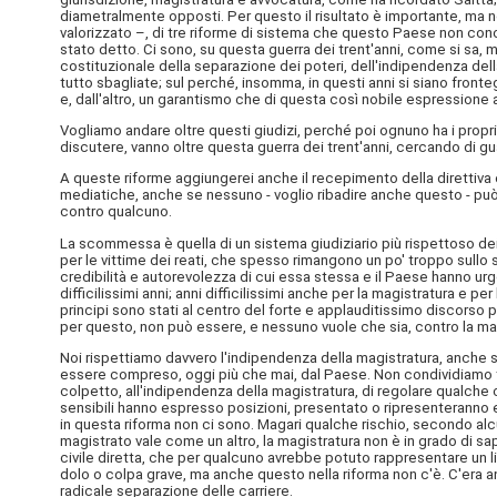
diametralmente opposti. Per questo il risultato è importante, ma non
valorizzato –, di tre riforme di sistema che questo Paese non conos
stato detto. Ci sono, su questa guerra dei trent'anni, come si sa, 
costituzionale della separazione dei poteri, dell'indipendenza del
tutto sbagliate; sul perché, insomma, in questi anni si siano front
e, dall'altro, un garantismo che di questa così nobile espressione
Vogliamo andare oltre questi giudizi, perché poi ognuno ha i propri
discutere, vanno oltre questa guerra dei trent'anni, cercando di guar
A queste riforme aggiungerei anche il recepimento della direttiva
mediatiche, anche se nessuno - voglio ribadire anche questo - può p
contro qualcuno.
La scommessa è quella di un sistema giudiziario più rispettoso dei p
per le vittime dei reati, che spesso rimangono un po' troppo sullo 
credibilità e autorevolezza di cui essa stessa e il Paese hanno u
difficilissimi anni; anni difficilissimi anche per la magistratura e 
principi sono stati al centro del forte e applauditissimo discorso
per questo, non può essere, e nessuno vuole che sia, contro la ma
Noi rispettiamo davvero l'indipendenza della magistratura, anche se
essere compreso, oggi più che mai, dal Paese. Non condividiamo toni
colpetto, all'indipendenza della magistratura, di regolare qualche c
sensibili hanno espresso posizioni, presentato o ripresenteranno e
in questa riforma non ci sono. Magari qualche rischio, secondo alc
magistrato vale come un altro, la magistratura non è in grado di sap
civile diretta, che per qualcuno avrebbe potuto rappresentare un lim
dolo o colpa grave, ma anche questo nella riforma non c'è. C'era anch
radicale separazione delle carriere.