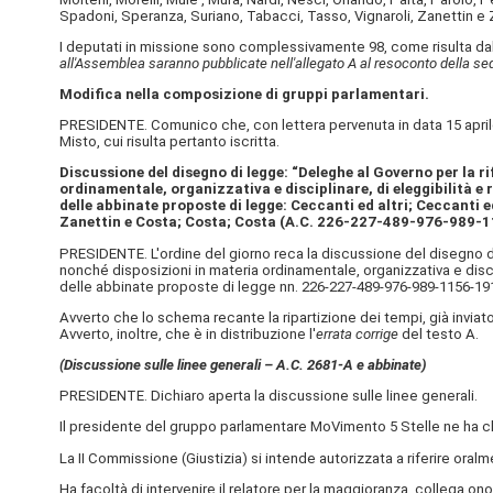
Spadoni, Speranza, Suriano, Tabacci, Tasso, Vignaroli, Zanettin e Z
I deputati in missione sono complessivamente 98, come risulta dal
all'Assemblea saranno pubblicate nell'allegato A al resoconto della se
Modifica nella composizione di gruppi parlamentari.
PRESIDENTE. Comunico che, con lettera pervenuta in data 15 aprile
Misto, cui risulta pertanto iscritta.
Discussione del disegno di legge: “Deleghe al Governo per la r
ordinamentale, organizzativa e disciplinare, di eleggibilità e
delle abbinate proposte di legge: Ceccanti ed altri; Ceccanti ed
Zanettin e Costa; Costa; Costa (A.C. 226​-227​-489​-976​-989​-1
PRESIDENTE. L'ordine del giorno reca la discussione del disegno di
nonché disposizioni in materia ordinamentale, organizzativa e disci
delle abbinate proposte di legge nn. 226-227-489-976-989-1156-1
Avverto che lo schema recante la ripartizione dei tempi, già inviat
Avverto, inoltre, che è in distribuzione l'
errata corrige
del testo A.
(Discussione sulle linee generali – A.C. 2681-A​ e abbinate)
PRESIDENTE. Dichiaro aperta la discussione sulle linee generali.
Il presidente del gruppo parlamentare MoVimento 5 Stelle ne ha c
La II Commissione (Giustizia) si intende autorizzata a riferire oralm
Ha facoltà di intervenire il relatore per la maggioranza, collega on