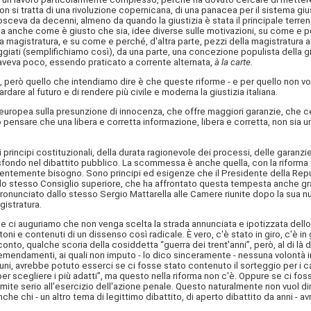
 si tratta di una rivoluzione copernicana, di una panacea per il sistema gius
ceva da decenni, almeno da quando la giustizia è stata il principale terreno 
ma anche come è giusto che sia, idee diverse sulle motivazioni, su come e pe
la magistratura, e su come e perché, d'altra parte, pezzi della magistratura
eggiati (semplifichiamo così), da una parte, una concezione populista della 
 aveva poco, essendo praticato a corrente alternata,
à la carte.
, però quello che intendiamo dire è che queste riforme - e per quello non vog
dare al futuro e di rendere più civile e moderna la giustizia italiana.
 europea sulla presunzione di innocenza, che offre maggiori garanzie, che 
ensare che una libera e corretta informazione, libera e corretta, non sia un
rincipi costituzionali, della durata ragionevole dei processi, delle garanzie
sfondo nel dibattito pubblico. La scommessa è anche quella, con la riforma di 
rgentemente bisogno. Sono principi ed esigenze che il Presidente della Rep
per lo stesso Consiglio superiore, che ha affrontato questa tempesta anche gra
 pronunciato dallo stesso Sergio Mattarella alle Camere riunite dopo la sua
gistratura.
 ci auguriamo che non venga scelta la strada annunciata e ipotizzata dello sc
 e contenuti di un dissenso così radicale. È vero, c'è stato in giro, c'è in
onto, qualche scoria della cosiddetta “guerra dei trent'anni”, però, al di là 
mendamenti, ai quali non imputo - lo dico sinceramente - nessuna volontà in 
uni, avrebbe potuto esserci se ci fosse stato contenuto il sorteggio per i ca
er scegliere i più adatti”, ma questo nella riforma non c'è. Oppure se ci fos
ite serio all'esercizio dell'azione penale. Questo naturalmente non vuol dire 
e chi - un altro tema di legittimo dibattito, di aperto dibattito da anni - avr