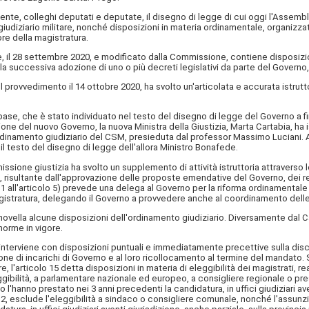
dente, colleghi deputati e deputate, il disegno di legge di cui oggi l'Assemb
diziario militare, nonché disposizioni in materia ordinamentale, organizzativ
re della magistratura.
, il 28 settembre 2020, e modificato dalla Commissione, contiene disposizion
a successiva adozione di uno o più decreti legislativi da parte del Governo
ovvedimento il 14 ottobre 2020, ha svolto un'articolata e accurata istruttoria
 base, che è stato individuato nel testo del disegno di legge del Governo a f
 del nuovo Governo, la nuova Ministra della Giustizia, Marta Cartabia, ha isti
dinamento giudiziario del CSM, presieduta dal professor Massimo Luciani. All'
 testo del disegno di legge dell'allora Ministro Bonafede.
sione giustizia ha svolto un supplemento di attività istruttoria attraverso l
, risultante dall'approvazione delle proposte emendative del Governo, dei 
olo 1 all'articolo 5) prevede una delega al Governo per la riforma ordinamentale
 magistratura, delegando il Governo a provvedere anche al coordinamento delle
14, novella alcune disposizioni dell'ordinamento giudiziario. Diversamente dal C
orme in vigore.
, interviene con disposizioni puntuali e immediatamente precettive sulla disc
unzione di incarichi di Governo e al loro ricollocamento al termine del mandato.
 l'articolo 15 detta disposizioni in materia di eleggibilità dei magistrati, 
leggibilità, a parlamentare nazionale ed europeo, a consigliere regionale o p
 l'hanno prestato nei 3 anni precedenti la candidatura, in uffici giudiziari av
mma 2, esclude l'eleggibilità a sindaco o consigliere comunale, nonché l'assu