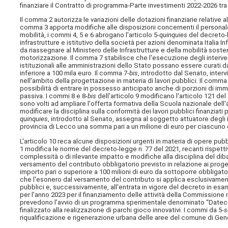
finanziare il Contratto di programma-Parte investimenti 2022-2026 tra il
Il comma 2 autorizza le variazioni delle dotazioni finanziarie relative 
comma 3 apporta modifiche alle disposizioni concernenti il personale d
mobilità, i commi 4, 5 e 6 abrogano l'articolo 5-
quinquies
del decreto-l
infrastrutture e istitutivo della società per azioni denominata Italia
da riassegnare al Ministero delle Infrastrutture e della mobilità sosteni
motorizzazione. Il comma 7 stabilisce che l'esecuzione degli intervent
istituzionali alle amministrazioni dello Stato possano essere curati da
inferiore a 100 mila euro. Il comma 7-
bis
, introdotto dal Senato, interv
nell'ambito della progettazione in materia di lavori pubblici. Il comma
possibilità di entrare in possesso anticipato anche di porzioni di imm
passiva. I commi 8 e 8-
bis
dell'articolo 9 modificano l'articolo 121 del
sono volti ad ampliare l'offerta formativa della Scuola nazionale del
modificare la disciplina sulla conformità dei lavori pubblici finanzia
quinquies
, introdotto al Senato, assegna al soggetto attuatore degli i
provincia di Lecco una somma pari a un milione di euro per ciascuno d
L'articolo 10 reca alcune disposizioni urgenti in materia di opere pub
1 modifica le norme del decreto-legge n. 77 del 2021, recanti rispett
complessità o di rilevante impatto e modifiche alla disciplina del dib
versamento del contributo obbligatorio previsto in relazione ai proget
importo pari o superiore a 100 milioni di euro da sottoporre obbligato
che l'esonero dal versamento del contributo si applica esclusivamente
pubblici e, successivamente, all'entrata in vigore del decreto in esam
per l'anno 2023 per il finanziamento delle attività della Commissione n
prevedono l'avvio di un programma sperimentale denominato “Dateci s
finalizzato alla realizzazione di parchi gioco innovativi. I commi da 5-
s
riqualificazione e rigenerazione urbana delle aree del comune di G