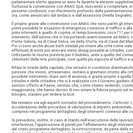
parlamentare eletto appena un anno fa durante le elezioni supplet
fruttuosa la convenzione con ANAS SpA, riuscendo a completare, in soli
pessime condizioni, con rifacimento profondo della pavimentazione l
ora, come annunciato dal sindaco e dall'assessora Ornella Segnalini, d
È proprio grazie alla convenzione con ANAS che sono partiti gli inter
prima possibile le situazioni di emergenza connesse al traffico e alla 
primi interventi è quello di coprire, in tempi brevissimi, circa l'11 per 
intervento, dell'azione che si sta portando avanti insieme ad ANAS, vogl
Ponte Galeria, via di Casal Selce, via della Storta, via di Casal del Ma
Poi ci sono anche alcuni tratti stradali più interni alla città come viale 
effettuati di notte per arrecare meno disagi possibili ai cittadini, com
Utilizzando le risorse previste per il Giubileo, unite a quelle del co
chilometri della rete principale, cioè quella più esposta al traffico e a
Rifare le strade della capitale, che versano in condizioni drammatiche, s
persone che vivono, attraversano, visitano e gravitano intorno alla cit
possibile intervenire, dopo anni di assenza, è grazie proprio a quella lea
cittadini e delle cittadine che si è realizzata con il Governo guidato 
servizio offerto al Paese, servizio che, come stiamo vedendo, continua
maggioranza, che hanno deciso di non votare la fiducia proprio nel m
bisogno, stavano per vedere la luce.
Ma veniamo ora agli aspetti normativi del provvedimento. L'articolo 1
accelerazione delle procedure di valutazione di impatto ambientale, VI
compresi nel programma dettagliato degli interventi connessi alle cele
Si prevedono, inoltre, in caso di ritardo nell'esecuzione delle lavoraz
interferenze, l'applicazione di penali per l'affidamento degli interven
dal citato programma dettagliato, la sottoscrizione, da parte della s