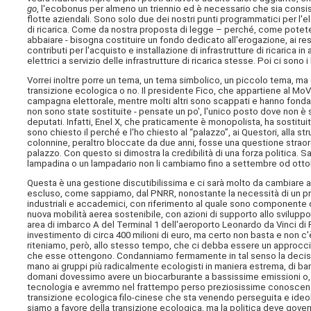
go
, l'ecobonus per almeno un triennio ed è necessario che sia consis
flotte aziendali. Sono solo due dei nostri punti programmatici per l'el
di ricarica. Come da nostra proposta di legge – perché, come potete 
abbaiare - bisogna costituire un fondo dedicato all'erogazione, ai resid
contributi per l'acquisto e installazione di infrastrutture di ricarica
elettrici a servizio delle infrastrutture di ricarica stesse. Poi ci sono 
Vorrei inoltre porre un tema, un tema simbolico, un piccolo tema, ma 
transizione ecologica o no. Il presidente Fico, che appartiene al MoVi
campagna elettorale, mentre molti altri sono scappati e hanno fondato
non sono state sostituite - pensate un po', l'unico posto dove non è 
deputati. Infatti, Enel X, che praticamente è monopolista, ha sostituit
sono chiesto il perché e l'ho chiesto al “palazzo”, ai Questori, alla
colonnine, peraltro bloccate da due anni, fosse una questione straor
palazzo. Con questo si dimostra la credibilità di una forza politica. 
lampadina o un lampadario non li cambiamo fino a settembre od otto
Questa è una gestione discutibilissima e ci sarà molto da cambiare an
escluso, come sappiamo, dal PNRR, nonostante la necessità di un pr
industriali e accademici, con riferimento al quale sono componente del
nuova mobilità aerea sostenibile, con azioni di supporto allo svilupp
area di imbarco A del Terminal 1 dell'aeroporto Leonardo da Vinci di
investimento di circa 400 milioni di euro, ma certo non basta e non c'è 
riteniamo, però, allo stesso tempo, che ci debba essere un approcci
che esse ottengono. Condanniamo fermamente in tal senso la decisi
mano ai gruppi più radicalmente ecologisti in maniera estrema, di ba
domani dovessimo avere un biocarburante a bassissime emissioni o, 
tecnologia e avremmo nel frattempo perso preziosissime conoscenze tecn
transizione ecologica filo-cinese che sta venendo perseguita e ideolog
siamo a favore della transizione ecologica, ma la politica deve gover