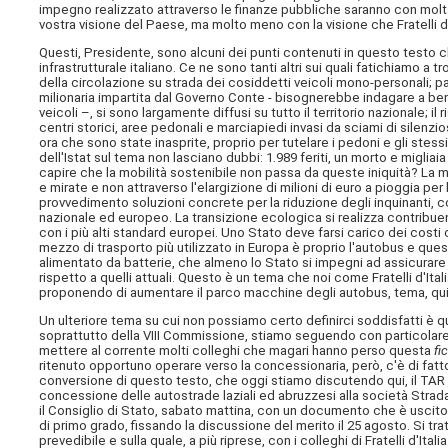
impegno realizzato attraverso le finanze pubbliche saranno con molta 
vostra visione del Paese, ma molto meno con la visione che Fratelli d'
Questi, Presidente, sono alcuni dei punti contenuti in questo testo
infrastrutturale italiano. Ce ne sono tanti altri sui quali fatichiamo a tr
della circolazione su strada dei cosiddetti veicoli mono-personali; pa
milionaria impartita dal Governo Conte - bisognerebbe indagare a benef
veicoli –, si sono largamente diffusi su tutto il territorio nazionale; 
centri storici, aree pedonali e marciapiedi invasi da sciami di silenz
ora che sono state inasprite, proprio per tutelare i pedoni e gli stes
dell'Istat sul tema non lasciano dubbi: 1.989 feriti, un morto e migli
capire che la mobilità sostenibile non passa da queste iniquità? La m
e mirate e non attraverso l'elargizione di milioni di euro a pioggia pe
provvedimento soluzioni concrete per la riduzione degli inquinanti, c
nazionale ed europeo. La transizione ecologica si realizza contribue
con i più alti standard europei. Uno Stato deve farsi carico dei costi c
mezzo di trasporto più utilizzato in Europa è proprio l'autobus e que
alimentato da batterie, che almeno lo Stato si impegni ad assicurare
rispetto a quelli attuali. Questo è un tema che noi come Fratelli d'Ital
proponendo di aumentare il parco macchine degli autobus, tema, quin
Un ulteriore tema su cui non possiamo certo definirci soddisfatti è que
soprattutto della VIII Commissione, stiamo seguendo con particolare
mettere al corrente molti colleghi che magari hanno perso questa
fi
ritenuto opportuno operare verso la concessionaria, però, c'è di fatt
conversione di questo testo, che oggi stiamo discutendo qui, il TAR 
concessione delle autostrade laziali ed abruzzesi alla società Strada 
il Consiglio di Stato, sabato mattina, con un documento che è uscito
di primo grado, fissando la discussione del merito il 25 agosto. Si trat
prevedibile e sulla quale, a più riprese, con i colleghi di Fratelli d'It