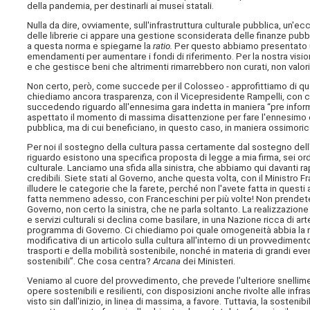
della pandemia, per destinarli ai musei statali.
Nulla da dire, ovviamente, sull'infrastruttura culturale pubblica, un'ecce
delle librerie ci appare una gestione sconsiderata delle finanze pub
a questa norma e spiegarne la
ratio.
Per questo abbiamo presentato
emendamenti per aumentare i fondi di riferimento. Per la nostra visione
e che gestisce beni che altrimenti rimarrebbero non curati, non valori
Non certo, però, come succede per il Colosseo - approfittiamo di qu
chiediamo ancora trasparenza, con il Vicepresidente Rampelli, con cu
succedendo riguardo all'ennesima gara indetta in maniera “pre informat
aspettato il momento di massima disattenzione per fare l'ennesimo col
pubblica, ma di cui beneficiano, in questo caso, in maniera ossimorica, 
Per noi il sostegno della cultura passa certamente dal sostegno dell'
riguardo esistono una specifica proposta di legge a mia firma, sei o
culturale. Lanciamo una sfida alla sinistra, che abbiamo qui davanti r
credibili. Siete stati al Governo, anche questa volta, con il Ministro
illudere le categorie che la farete, perché non l'avete fatta in questi
fatta nemmeno adesso, con Franceschini per più volte! Non prendete in 
Governo, non certo la sinistra, che ne parla soltanto. La realizzazion
e servizi culturali si declina come basilare, in una Nazione ricca di a
programma di Governo. Ci chiediamo poi quale omogeneità abbia la n
modificativa di un articolo sulla cultura all'interno di un provvediment
trasporti e della mobilità sostenibile, nonché in materia di grandi even
sostenibili”. Che cosa centra?
Arcana
dei Ministeri.
Veniamo al cuore del provvedimento, che prevede l'ulteriore snelliment
opere sostenibili e resilienti, con disposizioni anche rivolte alle infr
visto sin dall'inizio, in linea di massima, a favore. Tuttavia, la sosteni