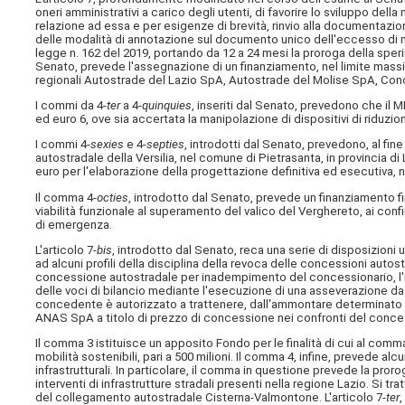
oneri amministrativi a carico degli utenti, di favorire lo sviluppo dell
relazione ad essa e per esigenze di brevità, rinvio alla documentazion
delle modalità di annotazione sul documento unico dell'eccesso di m
legge n. 162 del 2019, portando da 12 a 24 mesi la proroga della sper
Senato, prevede l'assegnazione di un finanziamento, nel limite massim
regionali Autostrade del Lazio SpA, Autostrade del Molise SpA, Con
I commi da 4-
ter
a 4-
quinquies
, inseriti dal Senato, prevedono che il
ed euro 6, ove sia accertata la manipolazione di dispositivi di riduzio
I commi 4-
sexies
e 4-
septies
, introdotti dal Senato, prevedono, al fine
autostradale della Versilia, nel comune di Pietrasanta, in provincia d
euro per l'elaborazione della progettazione definitiva ed esecutiva, n
Il comma 4-
octies
, introdotto dal Senato, prevede un finanziamento fi
viabilità funzionale al superamento del valico del Verghereto, ai confi
di emergenza.
L'articolo 7-
bis
, introdotto dal Senato, reca una serie di disposizioni u
ad alcuni profili della disciplina della revoca delle concessioni autos
concessione autostradale per inadempimento del concessionario, l'im
delle voci di bilancio mediante l'esecuzione di una asseverazione da p
concedente è autorizzato a trattenere, dall'ammontare determinato a
ANAS SpA a titolo di prezzo di concessione nei confronti del conce
Il comma 3 istituisce un apposito Fondo per le finalità di cui al comma 
mobilità sostenibili, pari a 500 milioni. Il comma 4, infine, prevede alc
infrastrutturali. In particolare, il comma in questione prevede la proroga
interventi di infrastrutture stradali presenti nella regione Lazio. Si
del collegamento autostradale Cisterna-Valmontone. L'articolo 7-
ter
,