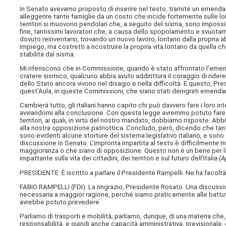
In Senato avevamo proposto di inserire nel testo, tramite un emend
alleggerire tante famiglie da un costo che incide fortemente sulle lo
territori si muovono pendolari che, a seguito del sisma, sono impossibi
fine, tantissimi lavoratori che, a causa dello spopolamento e svuota
dovuto reinventarsi, trovando un nuovo lavoro, lontano dalla propria 
impiego, ma costretti a ricostruire la propria vita lontano da quella 
stabilità dal sisma.
Mi riferiscono che in Commissione, quando è stato affrontato l'eme
cratere sismico, qualcuno abbia avuto addirittura il coraggio di ridere, d
dello Stato ancora vivono nel disagio e nella difficoltà. E questo, Pr
quest'Aula, in queste Commissioni, che siano stati denigrati emendame
Cambierà tutto, gli italiani hanno capito chi può davvero fare i loro in
avviandomi alla conclusione. Con questa legge avremmo potuto fare m
territori, ai quali, in virtù del nostro mandato, dobbiamo risposte. Ab
alla nostra opposizione patriottica. Concludo, però, dicendo che tan
sono evidenti alcune storture del sistema legislativo italiano, e son
discussione in Senato. L'impronta impartita al testo è difficilmente m
maggioranza o che siano di opposizione. Questo non è un bene per la
impattante sulla vita dei cittadini, dei territori e sul futuro dell'Italia
(A
PRESIDENTE. È iscritto a parlare il Presidente Rampelli. Ne ha facoltà
FABIO RAMPELLI (
FDI
). La ringrazio, Presidente Rosato. Una discussi
necessaria a maggior ragione, perché siamo praticamente alle battute
avrebbe potuto prevedere.
Parliamo di trasporti e mobilità; parliamo, dunque, di una materia che, 
responsabilità, e quindi anche capacità amministrativa, previsionale, o