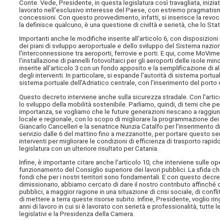
Conte. Vede, Presidente, in questa legislatura così travagliata, ini
lavorato nell'esclusivo interesse del Paese, con estremo pragmatismo
concessioni. Con questo provvedimento, infatti, si inserisce la rev
la definisce qualcuno, è una questione di civiltà e serietà, che lo Sta
Importanti anche le modifiche inserite all'articolo 6, con disposizion
dei piani di sviluppo aeroportuale e dello sviluppo del Sistema nazio
l'interconnessione tra aeroporti, ferrovie e porti. E qui, come MoVime
l'installazione di pannelli fotovoltaici per gli aeroporti delle isole m
inserite all'articolo 3 con un fondo apposito e la semplificazione di a
degli interventi. In particolare, si espande l'autorità di sistema portua
sistema portuale dell'Adriatico centrale, con l'inserimento del porto 
Questo decreto interviene anche sulla sicurezza stradale. Con l'articolo
lo sviluppo della mobilità sostenibile. Parliamo, quindi, di temi che p
importanza, se vogliamo che le future generazioni riescano a raggiunger
locale e regionale, con lo scopo di migliorare la programmazione dei s
Giancarlo Cancelleri e la senatrice Nunzia Catalfo per l'inserimento
servizio dalle 6 del mattino fino a mezzanotte, per portare questo servi
interventi per migliorare le condizioni di efficienza di trasporto rap
legislatura con un ulteriore risultato per Catania.
Infine, è importante citare anche l'articolo 10, che interviene sulle o
funzionamento del Consiglio superiore dei lavori pubblici. La sfida c
fondi che per i nostri territori sono fondamentali. E con questo decre
dimissionario, abbiamo cercato di dare il nostro contributo affinché 
pubblici, a maggior ragione in una situazione di crisi sociale, di confli
di mettere a terra queste risorse subito. Infine, Presidente, voglio ri
anni di lavoro in cui si è lavorato con serietà e professionalità, tutt
legislativi e la Presidenza della Camera.