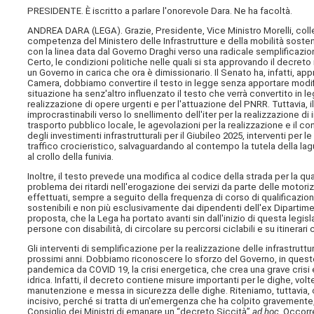
PRESIDENTE. È iscritto a parlare l'onorevole Dara. Ne ha facoltà.
ANDREA DARA (
LEGA
). Grazie, Presidente, Vice Ministro Morelli, col
competenza del Ministero delle Infrastrutture e della mobilità sosteni
con la linea data dal Governo Draghi verso una radicale semplificazion
Certo, le condizioni politiche nelle quali si sta approvando il decre
un Governo in carica che ora è dimissionario. Il Senato ha, infatti, a
Camera, dobbiamo convertire il testo in legge senza apportare modifi
situazione ha senz'altro influenzato il testo che verrà convertito in 
realizzazione di opere urgenti e per l'attuazione del PNRR. Tuttavia,
improcrastinabili verso lo snellimento dell'iter per la realizzazione di 
trasporto pubblico locale, le agevolazioni per la realizzazione e il cont
degli investimenti infrastrutturali per il Giubileo 2025, interventi per l
traffico crocieristico, salvaguardando al contempo la tutela della la
al crollo della funivia.
Inoltre, il testo prevede una modifica al codice della strada per la qu
problema dei ritardi nell'erogazione dei servizi da parte delle motorizz
effettuati, sempre a seguito della frequenza di corso di qualificazione
sostenibili e non più esclusivamente dai dipendenti dell'ex Dipartimento
proposta, che la Lega ha portato avanti sin dall'inizio di questa legis
persone con disabilità, di circolare su percorsi ciclabili e su itinerari
Gli interventi di semplificazione per la realizzazione delle infrastrutt
prossimi anni. Dobbiamo riconoscere lo sforzo del Governo, in quest
pandemica da COVID 19, la crisi energetica, che crea una grave crisi e
idrica. Infatti, il decreto contiene misure importanti per le dighe, volt
manutenzione e messa in sicurezza delle dighe. Riteniamo, tuttavia, 
incisivo, perché si tratta di un'emergenza che ha colpito gravemente, so
Consiglio dei Ministri di emanare un “decreto Siccità”
ad hoc
. Occorre