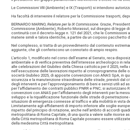
Le Commissioni VIII (Ambiente) e IX (Trasporti) si intendono autorizza
Ha facoltà di intervenire il relatore per la Commissione trasporti, de
BERNARDO MARINO,
Relatore per la IX Commissione
. Grazie, President
Commissione (Ambiente), Roberto Morassut, sul disegno di legge di co
continuità con il decreto-legge n. 121 del 2021, che le Commissioni a
materie simili e talora identiche, a partire da un corposo pacchetto d
Nel complesso, si tratta di un provvedimento dal contenuto estremame
aggiunte, che gli conferiscono un connotato di ampio respiro.
L'articolo 1, modificato nel corso dell'esame al Senato, reca disposi
ambientale e di verifica preventiva dell'interesse archeologico in re
alle celebrazioni del Giubileo della Chiesa cattolica per il 2025, nella 
nell'esecuzione delle lavorazioni rispetto al cronoprogramma delle ope
società Giubileo 2025, di apposite convenzioni con ANAS SpA, in quali
sicurezza e la manutenzione straordinaria delle strade, previsti dal c
degli interventi e per l'approvvigionamento di beni e servizi utili ad a
per l'affidamento dei contratti pubblici PNRR e PNC; si autorizzano 
convenzioni con ANAS per l'affidamento degli interventi per la mess
sviluppo e la riqualificazione funzionale delle strade di penetrazione
situazioni di emergenza connesse al traffico e alla mobilità in vista dei
Limitatamente agli affidamenti di importo inferiore alle soglie europ
rispetto del principio di rotazione, anche nell'ambito di accordi qua
metropolitana di Roma Capitale, di una quota a valere sulle risorse as
della Città metropolitana di Roma Capitale possano essere utilizzate a
della medesima Città metropolitana.