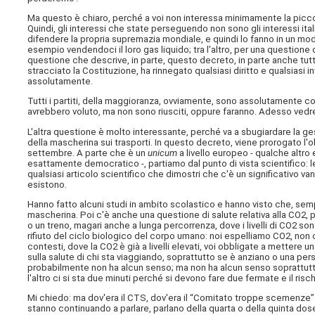
Ma questo è chiaro, perché a voi non interessa minimamente la picco
Quindi, gli interessi che state perseguendo non sono gli interessi itali
difendere la propria supremazia mondiale, e quindi lo fanno in un mo
esempio vendendoci il loro gas liquido; tra l'altro, per una questione
questione che descrive, in parte, questo decreto, in parte anche tu
stracciato la Costituzione, ha rinnegato qualsiasi diritto e qualsiasi 
assolutamente.
Tutti i partiti, della maggioranza, ovviamente, sono assolutamente 
avrebbero voluto, ma non sono riusciti, oppure faranno. Adesso ved
L'altra questione è molto interessante, perché va a sbugiardare la 
della mascherina sui trasporti. In questo decreto, viene prorogato l'ob
settembre. A parte che è un
unicum
a livello europeo - qualche altr
esattamente democratico -, partiamo dal punto di vista scientifico: le 
qualsiasi articolo scientifico che dimostri che c'è un significativo van
esistono.
Hanno fatto alcuni studi in ambito scolastico e hanno visto che, sempr
mascherina. Poi c'è anche una questione di salute relativa alla CO2
o un treno, magari anche a lunga percorrenza, dove i livelli di CO2 so
rifiuto del ciclo biologico del corpo umano: noi espelliamo CO2, non c
contesti, dove la CO2 è già a livelli elevati, voi obbligate a mettere
sulla salute di chi sta viaggiando, soprattutto se è anziano o una per
probabilmente non ha alcun senso; ma non ha alcun senso soprattutto
l'altro ci si sta due minuti perché si devono fare due fermate e il ri
Mi chiedo: ma dov'era il CTS, dov'era il “Comitato troppe scemenze”?
stanno continuando a parlare, parlano della quarta o della quinta dose