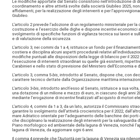
Le modifiche apportate dal Senato consistono nell'introduzione di dispo
coordinamento e altre attività svolte dalla società Giubileo 2025, nonc
affidamenti, per la realizzazione degli interventi e per l'approvvigiona
Giubileo.
L'articolo 2 prevede l'adozione di un regolamento ministeriale per la 
costruzione e l'esercizio delle dighe e dispone incentivi economici a f
svolgimento di specifiche funzioni di vigilanza tecnica sui lavori e sul
e di valutazione della sicurezza.
L'articolo 3, nei commi da 1 a 4, istituisce un fondo per il finanziame
costiera e disciplina alcuni aspetti procedurali relativi all'individua
modifiche puntuali alle disposizioni della legge di bilancio per il 20
l'esecuzione di interventi straordinari su quelle già esistenti, rispett
Carabinieri e nello stato di previsione del Ministero dell'Economia e de
L'articolo 3, comma 5-
bis
, introdotto al Senato, dispone che, con dec
carattere tecnico dettate dalla Organizzazione marittima internazion
L'articolo 3-
bis
, introdotto anch'esso al Senato, istituisce a sua volta
una dotazione di un milione e mezzo di euro, in ciascuno degli anni 20
mediante l'erogazione di incentivi finalizzati all'acquisto di motori e
L'articolo 4, commi da 1 a 3, da un lato, autorizza il Commissario straor
garantire lo svolgimento dell'attività crocieristica per il 2022, dall'al
mare Adriatico orientale per l'adeguamento delle banchine dei porti 
che disciplinano la realizzazione degli interventi per la salvaguardi
Piano morfologico ed ambientale della laguna di Venezia, nonché l'ap
laguna di Venezia, da aggiornare ogni 6 anni.
Il comma 4 prevede che l'Autorità per la laguna di Venezia sia rideno