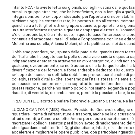
Intanto FCA - lo avrete letto sui giornali, colleghi - uscirà dalle quot
ormai un gruppo straniero, che ha beneficiato, con la famiglia Agnelli, n
integrazioni, per lo sviluppo industriale, per l'apertura di nuovi stabil
si chiama oggi, ha esternalizzato, ha portato tutto all'estero, compr
quindi sarà a tutti gli effetti un gruppo straniero, proprietario di giorn
un'altra interferenza rispetto a questa campagna elettorale. Doman
c'è una proprietà, c'è un interesse. In questo caso l'interesse e la pr
continua ad attaccare Fratelli d'Italia e l'opposizione con linee editori
Meloni ha una sorella, Arianna Meloni, che fa politica con lei da qua
Dobbiamo prendere, poi, spunto dalle parole del grande Enrico Mattei, 
dell'Italia, che ha pagato con la pelle questa visionarietà e questa ca
indipendenza energetica attraverso un
mix
energetico, quindi non sol
qualcuno, evidentemente, se ne è accorto e ha fatto quello che ha fa
diversificazione dei fornitori, e forse andrebbe dedicato a lui questo
sviluppo del consumo dell'Italia dobbiamo preoccuparci anche di poten
colleghi, Fratelli d'Italia - che, speriamo per l'Italia stessa, insieme 
con passione e competenza, ma soprattutto con indipendenza, cercherà
questa Nazione, perché noi siamo popolo, noi siamo leggenda e popo
riscatto, di vendetta, di cambiamento, perché lo possiamo fare, lo 
PRESIDENTE. È iscritto a parlare l'onorevole Luciano Cantone. Ne ha 
LUCIANO CANTONE (
M5S
). Grazie, Presidente. Onorevoli colleghe e 
riguardare il tema di infrastrutture e trasporti, anche se la discuss
affari correnti, a Camere sciolte. Anche per questo decreto non ci è 
ringraziare i colleghi senatori per il buon lavoro di miglioramento
che riguardano molti territori. Oggi discutiamo, infatti, di un decr
accelerare e migliorare le opere pubbliche, con particolare riguardo a