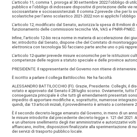
L'articolo 11, comma 1, proroga al 30 settembre 2022 l'obbligo di utili
pubblico e l'obbligo di indossare dispositivi di protezione delle vie res
sociosanitarie e socioassistenziali. Il comma 2 prevede che per lo svol
scolastiche per l'anno scolastico 2021-2022 non si applichi l'obbligo d
L'articolo 12, modificato dal Senato, autorizza la spesa di 8 milioni di 
funzionamento delle commissioni tecniche VIA, VAS e PNRR-PNIEC.
Infine, l'articolo 12-
bis
reca norme in materia di accelerazione dei giudiz
ter
, introdotto dal Senato, dispone che del Comitato di monitoraggio a
elettronica con tecnologia 5G facciano parte anche uno o più rappres
L'articolo 12-
quater
prevede misure economiche per le istituzioni cultur
competenze delle regioni a statuto speciale e delle province auton
PRESIDENTE. Il rappresentante del Governo non ritiene di intervenire
È iscritto a parlare il collega Battilocchio. Ne ha facoltà.
ALESSANDRO BATTILOCCHIO (
FI
). Grazie, Presidente. Colleghi, il 
votato e approvato dal Senato il 28 luglio scorso. Ovviamente, tutto l
conseguenza principale è che tutti gli emendamenti presentati sono 
impedito di apportare modifiche e, soprattutto, numerose integrazioni
quindi, dai 13 articoli iniziali, il provvedimento è arrivato a contenere 2
È il secondo decreto-legge emanato dal Governo, in meno di un anno, d
le misure introdotte dal precedente decreto-legge n. 121 del 2021. A
e un ulteriore snellimento degli iter amministrativi e autorizzativi vol
affiancano, inoltre, disposizioni finalizzate alla sperimentazione d
dei servizi di trasporto pubblico locale.