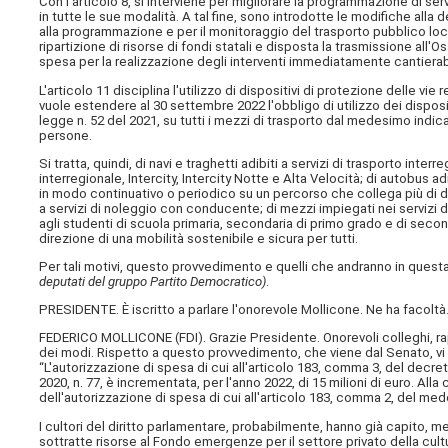
Con l'articolo 8, si interviene per migliorare la programmazione di serv
in tutte le sue modalità. A tal fine, sono introdotte le modifiche alla 
alla programmazione e per il monitoraggio del trasporto pubblico loc
ripartizione di risorse di fondi statali e disposta la trasmissione all'O
spesa per la realizzazione degli interventi immediatamente cantierab
L'articolo 11 disciplina l'utilizzo di dispositivi di protezione delle vie
vuole estendere al 30 settembre 2022 l'obbligo di utilizzo dei dispositiv
legge n. 52 del 2021, su tutti i mezzi di trasporto dal medesimo indica
persone.
Si tratta, quindi, di navi e traghetti adibiti a servizi di trasporto inter
interregionale, Intercity, Intercity Notte e Alta Velocità; di autobus ad
in modo continuativo o periodico su un percorso che collega più di due 
a servizi di noleggio con conducente; di mezzi impiegati nei servizi 
agli studenti di scuola primaria, secondaria di primo grado e di sec
direzione di una mobilità sostenibile e sicura per tutti.
Per tali motivi, questo provvedimento e quelli che andranno in ques
deputati del gruppo Partito Democratico)
.
PRESIDENTE. È iscritto a parlare l'onorevole Mollicone. Ne ha facoltà
FEDERICO MOLLICONE (
FDI
). Grazie Presidente. Onorevoli colleghi, r
dei modi. Rispetto a questo provvedimento, che viene dal Senato, vi l
“L'autorizzazione di spesa di cui all'articolo 183, comma 3, del decre
2020, n. 77, è incrementata, per l'anno 2022, di 15 milioni di euro. A
dell'autorizzazione di spesa di cui all'articolo 183, comma 2, del m
I cultori del diritto parlamentare, probabilmente, hanno già capito, m
sottratte risorse al Fondo emergenze per il settore privato della cultu