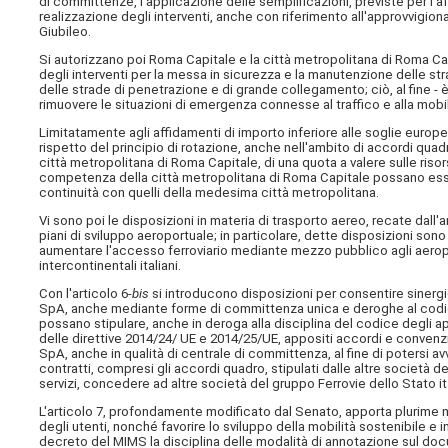
di committenze, l'applicazione delle semplificazioni, previste per l'a
realizzazione degli interventi, anche con riferimento all'approvvigiona
Giubileo.
Si autorizzano poi Roma Capitale e la città metropolitana di Roma C
degli interventi per la messa in sicurezza e la manutenzione delle str
delle strade di penetrazione e di grande collegamento; ciò, al fine - è
rimuovere le situazioni di emergenza connesse al traffico e alla mobilit
Limitatamente agli affidamenti di importo inferiore alle soglie euro
rispetto del principio di rotazione, anche nell'ambito di accordi qua
città metropolitana di Roma Capitale, di una quota a valere sulle risors
competenza della città metropolitana di Roma Capitale possano essere
continuità con quelli della medesima città metropolitana.
Vi sono poi le disposizioni in materia di trasporto aereo, recate dall'ar
piani di sviluppo aeroportuale; in particolare, dette disposizioni son
aumentare l'accesso ferroviario mediante mezzo pubblico agli aeropor
intercontinentali italiani.
Con l'articolo 6-
bis
si introducono disposizioni per consentire sinergie
SpA, anche mediante forme di committenza unica e deroghe al codic
possano stipulare, anche in deroga alla disciplina del codice degli 
delle direttive 2014/24/ UE e 2014/25/UE, appositi accordi e convenzi
SpA, anche in qualità di centrale di committenza, al fine di potersi avv
contratti, compresi gli accordi quadro, stipulati dalle altre società de
servizi, concedere ad altre società del gruppo Ferrovie dello Stato ita
L'articolo 7, profondamente modificato dal Senato, apporta plurime modi
degli utenti, nonché favorire lo sviluppo della mobilità sostenibile e 
decreto del MIMS la disciplina delle modalità di annotazione sul d