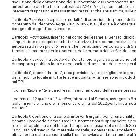
risoluzione della convenzione del 18 novembre 2009 sottoscritta tra
autostradale costituita dall'autostrada A24 e A25, la continuità e la 
interventi di ripristino e messa in sicurezza, anche antisismica, sul
L'articolo 7-
quater
disciplina le modalità di copertura degli oneri dell
contenuto del decreto-legge 7 luglio 2022, n. 85, il quale è consegu
disegno di legge di conversione.
L'articolo 7-
quinquies
, inserito nel corso dell'esame al Senato, discipli
l'importatore e i singoli distributori autorizzati alla commercializzazi
autorizzati da non più di 6 mesi e che non abbiano percorso più di 6 m
termini di scadenza per la conferma delle prenotazioni
online
dei cont
L'articolo 7-
sexies
, introdotto dal Senato, proroga la sospensione dell'o
di trasporto pubblico locale e regionale nell'acquisto dei mezzi per i
L'articolo 8, commi da 1 a 12, reca previsioni volte a migliorare la pr
della mobilità locale in tutte le sue modalità. A tal fine sono introdo
sul TPL.
I commi 12-
bis
e 12-
ter
, anch'essi inseriti nel corso dell'esame presso
I commi da 12-
quater
a 12-
septies
, introdotti al Senato, assegnano 8 m
isole minori siciliane e 5 milioni di euro annui dal 2022 per la linea
cantieri”.
L'articolo 9 contiene una serie di interventi urgenti per la funzionalità 
comma 1 provvede a rimodulare le autorizzazioni di spesa volte a pro
rete metropolitana e del trasporto rapido di massa, delle città di Gen
l'acquisto o il rinnovo del materiale rotabile; a consentire l'acceleraz
alta velocità e alta capacità sulla linea ferroviaria adriatica, anche al