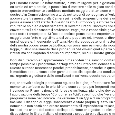
per il nostro Paese. Le infrastrutture, le misure urgenti per la gestio
culturale ed ambientale, la possibilità di mettere nelle migliori condizio
questo provvedimento avrebbero meritato maggiore attenzione e magg
costretti in Commissione fino a tarda notte pur di consegnare all'Au
approvato e trasmesso alla Camera prima della sospensione dei lavori, 
possa essere soddisfatto di questo testo. Purtroppo questo testo è fig
imputabile solo ed esclusivamente al Governo Draghi. Onorevoli colleghi
eravate tutti lì ad osannare il professor Draghi, ma è impossibile gove
terra sotto i propri piedi. Si fosse conclusa prima questa esperienz
maggioranza forte e legittimata dal voto popolare ed, invece, ci ritrov
grandi opere e, in generale, dell'Italia. Non vi preoccupate, ci rimet
della nostra opposizione patriottica, non possiamo esimerci dal rico
legge, quali lo snellimento delle procedure VIA ovvero quelle per la
intenti, ma che riaprono discussioni importanti, su cui il nostro grup
Oggi discuteremo ed approveremo circa i poteri che saranno conferiti 
tempo possibile il programma dettagliato degli interventi connessi all
Questo si rende necessario poiché, probabilmente, neanche in questa 
la modifica costituzionale che garantirebbe alla capitale una condizio
mai urgente a giudicare dalle condizioni in cui versa questa nostra ci
Poi, onorevoli colleghi, per quanto riguarda le dighe, infrastrutture 
momento storico in cui le crisi idriche sono sempre più frequenti, no
inserisce nel Piano nazionale di ripresa e resilienza, piano che dovr
l'approvazione della legge “Concorrenza
light
”; specifico che “versi
programmazione per indicare una versione di un'
App
e di un programma
basilare. Il disegno di legge Concorrenza è stato proprio questo, un p
comunque non potrà che creare nocumento all'imprenditoria italiana
balneari, ma anche del settore della produzione energetica ed elettric
discussione, lo Stato italiano si impegna a progettare, realizzare e me