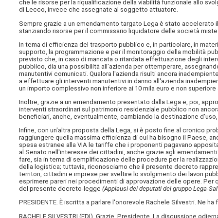
che le risorse per la riqualificazione della viabilità funzionale allo sv
di Lecco, invece che assegnate al soggetto attuatore.
Sempre grazie a un emendamento targato Lega è stato accelerato i
stanziando risorse per il commissario liquidatore delle società miste 
In tema di efficienza del trasporto pubblico e, in particolare, in mate
supporto, la programmazione e per il monitoraggio della mobilità pub
previsto che, in caso di mancata o ritardata effettuazione degli inter
pubblico, dia una possibilità all'azienda per ottemperare, assegnando
manutentivi comunicati. Qualora l'azienda risulti ancora inadempiente
a effettuare gli interventi manutentivi in danno all'azienda inadempi
un importo complessivo non inferiore ai 10 mila euro e non superiore a
Inoltre, grazie a un emendamento presentato dalla Lega e, poi, appro
interventi straordinari sul patrimonio residenziale pubblico non anc
beneficiari, anche, eventualmente, cambiando la destinazione d'uso, a
Infine, con un'altra proposta della Lega, si è posto fine al cronico 
raggiungere quella massima efficienza di cui ha bisogno il Paese, anc
spesa estranee alla VIA le tariffe che i proponenti pagavano apposita
al Senato nell'interesse dei cittadini, anche grazie agli emendament
fare, sia in tema di semplificazione delle procedure per la realizzaz
della logistica; tuttavia, riconosciamo che il presente decreto rappre
territori, cittadini e imprese per sveltire lo svolgimento dei lavori pu
esprimere pareri nei procedimenti di approvazione delle opere. Per 
del presente decreto-legge
(Applausi dei deputati del gruppo Lega-Sal
PRESIDENTE. È iscritta a parlare l'onorevole Rachele Silvestri. Ne ha 
RACHELE SILVESTRI (
FDI
). Grazie, Presidente. La discussione odier