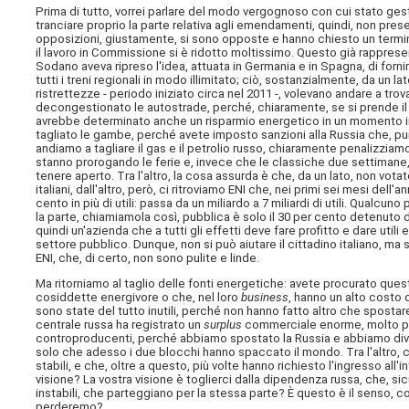
Prima di tutto, vorrei parlare del modo vergognoso con cui stato gestit
tranciare proprio la parte relativa agli emendamenti, quindi, non pre
opposizioni, giustamente, si sono opposte e hanno chiesto un termine
il lavoro in Commissione si è ridotto moltissimo. Questo già rappres
Sodano aveva ripreso l'idea, attuata in Germania e in Spagna, di fornir
tutti i treni regionali in modo illimitato; ciò, sostanzialmente, da un
ristrettezze - periodo iniziato circa nel 2011 -, volevano andare a tr
decongestionato le autostrade, perché, chiaramente, se si prende il t
avrebbe determinato anche un risparmio energetico in un momento in c
tagliato le gambe, perché avete imposto sanzioni alla Russia che, pur
andiamo a tagliare il gas e il petrolio russo, chiaramente penalizzia
stanno prorogando le ferie e, invece che le classiche due settimane
tenere aperto. Tra l'altro, la cosa assurda è che, da un lato, non v
italiani, dall'altro, però, ci ritroviamo ENI che, nei primi sei mesi dell'
cento in più di utili: passa da un miliardo a 7 miliardi di utili. Qualcu
la parte, chiamiamola così, pubblica è solo il 30 per cento detenut
quindi un'azienda che a tutti gli effetti deve fare profitto e dare utili
settore pubblico. Dunque, non si può aiutare il cittadino italiano, m
ENI, che, di certo, non sono pulite e linde.
Ma ritorniamo al taglio delle fonti energetiche: avete procurato questo
cosiddette energivore o che, nel loro
business
, hanno un alto costo 
sono state del tutto inutili, perché non hanno fatto altro che spostare 
centrale russa ha registrato un
surplus
commerciale enorme, molto più 
controproducenti, perché abbiamo spostato la Russia e abbiamo divi
solo che adesso i due blocchi hanno spaccato il mondo. Tra l'altro, c
stabili, e che, oltre a questo, più volte hanno richiesto l'ingresso all'i
visione? La vostra visione è toglierci dalla dipendenza russa, che, si
instabili, che parteggiano per la stessa parte? È questo è il senso
perderemo?