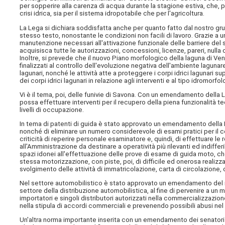
per sopperire alla carenza di acqua durante la stagione estiva, che, 
crisi idrica, sia per il sistema idropotabile che per l'agricoltura.
La Lega si dichiara soddisfatta anche per quanto fatto dal nostro grup
stesso testo, nonostante le condizioni non facili di lavoro. Grazie a 
manutenzione necessari all'attivazione funzionale delle barriere del 
acquisisca tutte le autorizzazioni, concessioni, licenze, pareri, nul
Inoltre, si prevede che il nuovo Piano morfologico della laguna di Vene
finalizzati al controllo dell'evoluzione negativa dell'ambiente lagunar
lagunari, nonché le attività atte a proteggere i corpi idrici lagunari sup
dei corpi idrici lagunari in relazione agli interventi e al tipo idromorf
Vi è il tema, poi, delle funivie di Savona. Con un emendamento della 
possa effettuare interventi per il recupero della piena funzionalità tec
livelli di occupazione.
In tema di patenti di guida è stato approvato un emendamento della L
nonché di eliminare un numero considerevole di esami pratici per il 
criticità di reperire personale esaminatore e, quindi, di effettuare le
all'Amministrazione da destinare a operatività più rilevanti ed indifferi
spazi idonei all'effettuazione delle prove di esame di guida moto, 
stessa motorizzazione, con piste, poi, di difficile ed onerosa realiz
svolgimento delle attività di immatricolazione, carta di circolazione, 
Nel settore automobilistico è stato approvato un emendamento del no
settore della distribuzione automobilistica, al fine di pervenire a un m
importatori e singoli distributori autorizzati nella commercializzazi
nella stipula di accordi commerciali e prevenendo possibili abusi nel
Un'altra norma importante inserita con un emendamento dei senatori d