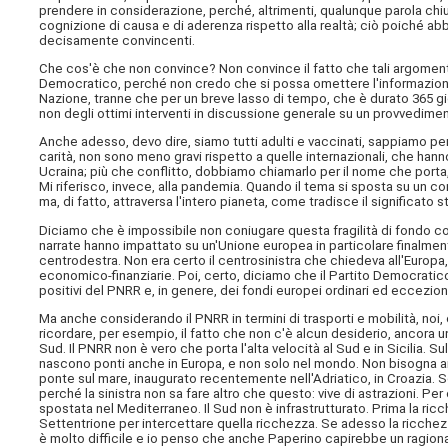
prendere in considerazione, perché, altrimenti, qualunque parola chi
cognizione di causa e di aderenza rispetto alla realtà; ciò poiché ab
decisamente convincenti.
Che cos'è che non convince? Non convince il fatto che tali argomenta
Democratico, perché non credo che si possa omettere l'informazion
Nazione, tranne che per un breve lasso di tempo, che è durato 365 gior
non degli ottimi interventi in discussione generale su un provvedim
Anche adesso, devo dire, siamo tutti adulti e vaccinati, sappiamo perf
carità, non sono meno gravi rispetto a quelle internazionali, che hann
Ucraina; più che conflitto, dobbiamo chiamarlo per il nome che porta, e
Mi riferisco, invece, alla pandemia. Quando il tema si sposta su un co
ma, di fatto, attraversa l'intero pianeta, come tradisce il significato 
Diciamo che è impossibile non coniugare questa fragilità di fondo
narrate hanno impattato su un'Unione europea in particolare finalmen
centrodestra. Non era certo il centrosinistra che chiedeva all'Europa
economico-finanziarie. Poi, certo, diciamo che il Partito Democratico 
positivi del PNRR e, in genere, dei fondi europei ordinari ed eccezional
Ma anche considerando il PNRR in termini di trasporti e mobilità, n
ricordare, per esempio, il fatto che non c'è alcun desiderio, ancora una
Sud. Il PNRR non è vero che porta l'alta velocità al Sud e in Sicilia. Su
nascono ponti anche in Europa, e non solo nel mondo. Non bisogna and
ponte sul mare, inaugurato recentemente nell'Adriatico, in Croazia. S
perché la sinistra non sa fare altro che questo: vive di astrazioni. Per
spostata nel Mediterraneo. Il Sud non è infrastrutturato. Prima la ricc
Settentrione per intercettare quella ricchezza. Se adesso la ricchez
è molto difficile e io penso che anche Paperino capirebbe un ragio