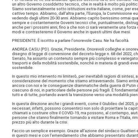
un altro Governo cosiddetto tecnico, che in realtà è molto più polit
Siamo sostanzialmente sotto istituzioni extra-italiane, come, per esem
cattivo tempo. Abbiamo, dall'altra parte, l'Europa, la Commissione e
vedendo dagli ultimi 20-30 anni. Abbiamo capito benissimo ormai qual
sempre e costantemente Governi tecnici che, puntualmente, distruggon
anche per i prossimi anni, fino a che non ci sarà veramente una forza 
modi e contrasteremo il Governo anche in questi ultimi due mesi.
PRESIDENTE. È iscritto a parlare l'onorevole Casu. Ne ha facoltà.
ANDREA CASU (
PD
). Grazie, Presidente. Onorevoli colleghe e onore
disegno di legge di conversione del decreto-legge n. 68 del 2022, che
Senato, ha assunto un contenuto sempre più complesso e variegato. So
trasporti e della mobilità sostenibile, nonché in materia di grandi even
sostenibile.
In questo mio intervento mi limiterò, per inevitabili ragioni di sintesi
considerazione del momento che stiamo attraversando. Siamo entrati
ancora con noi e le conseguenze drammatiche della guerra di Putin co
ciascuno di noi, in particolare delle persone più fragili. È fondamental
tutti e di tutte, portando avanti la transizione verso una modalità pi
In questa direzione anche i grandi eventi, come il Giubileo del 2025,
necessari, infatti, possono consentirci non solo di proiettare la capi
chiamati a costruire oltre il COVID-19, ma possono, al contempo, aiutarci
persone che stanno finalmente tornando a visitare Roma e l'Italia, r
prezzo più alto durante la crisi.
Faccio un semplice esempio. Grazie all'azione del sindaco Gualtieri e 
in questi mesi e con l'emendamento che abbiamo presentato durante il