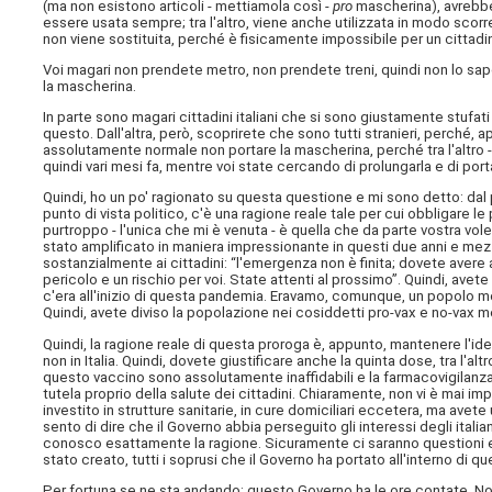
(ma non esistono articoli - mettiamola così -
pro
mascherina), avrebbe
essere usata sempre; tra l'altro, viene anche utilizzata in modo scorre
non viene sostituita, perché è fisicamente impossibile per un cittad
Voi magari non prendete metro, non prendete treni, quindi non lo s
la mascherina.
In parte sono magari cittadini italiani che si sono giustamente stufat
questo. Dall'altra, però, scoprirete che sono tutti stranieri, perché, 
assolutamente normale non portare la mascherina, perché tra l'altro -
quindi vari mesi fa, mentre voi state cercando di prolungarla e di port
Quindi, ho un po' ragionato su questa questione e mi sono detto: dal pu
punto di vista politico, c'è una ragione reale tale per cui obbligare 
purtroppo - l'unica che mi è venuta - è quella che da parte vostra vo
stato amplificato in maniera impressionante in questi due anni e me
sostanzialmente ai cittadini: “l'emergenza non è finita; dovete aver
pericolo e un rischio per voi. State attenti al prossimo”. Quindi, av
c'era all'inizio di questa pandemia. Eravamo, comunque, un popolo molt
Quindi, avete diviso la popolazione nei cosiddetti pro-vax e no-vax me
Quindi, la ragione reale di questa proroga è, appunto, mantenere l'ide
non in Italia. Quindi, dovete giustificare anche la quinta dose, tra l'alt
questo vaccino sono assolutamente inaffidabili e la farmacovigilan
tutela proprio della salute dei cittadini. Chiaramente, non vi è mai i
investito in strutture sanitarie, in cure domiciliari eccetera, ma avete 
sento di dire che il Governo abbia perseguito gli interessi degli italia
conosco esattamente la ragione. Sicuramente ci saranno questioni e
stato creato, tutti i soprusi che il Governo ha portato all'interno di q
Per fortuna se ne sta andando: questo Governo ha le ore contate. Non