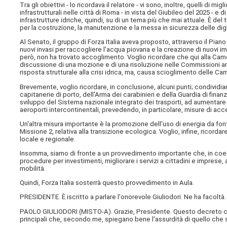
Tra gli obiettivi - lo ricordava il relatore - vi sono, inoltre, quelli di mi
infrastrutturali nelle città di Roma - in vista del Giubileo del 2025 - 
infrastrutture idriche, quindi, su di un tema più che mai attuale. È del t
per la costruzione, la manutenzione e la messa in sicurezza delle dig
Al Senato, il gruppo di Forza Italia aveva proposto, attraverso il Piano
nuovi invasi per raccogliere l'acqua piovana e la creazione di nuovi im
però, non ha trovato accoglimento. Voglio ricordare che qui alla Came
discussione di una mozione e di una risoluzione nelle Commissioni a
risposta strutturale alla crisi idrica, ma, causa scioglimento delle Cam
Brevemente, voglio ricordare, in conclusione, alcuni punti; condivid
capitanerie di porto, dell'Arma dei carabinieri e della Guardia di fina
sviluppo del Sistema nazionale integrato dei trasporti, ad aumentare 
aeroporti intercontinentali, prevedendo, in particolare, misure di acce
Un'altra misura importante è la promozione dell'uso di energia da fonti 
Missione 2, relativa alla transizione ecologica. Voglio, infine, ricord
locale e regionale.
Insomma, siamo di fronte a un provvedimento importante che, in coeren
procedure per investimenti, migliorare i servizi a cittadini e imprese, 
mobilità.
Quindi, Forza Italia sosterrà questo provvedimento in Aula.
PRESIDENTE. È iscritto a parlare l'onorevole Giuliodori. Ne ha facoltà.
PAOLO GIULIODORI (
MISTO-A
). Grazie, Presidente. Questo decreto co
principali che, secondo me, spiegano bene l'assurdità di quello che s