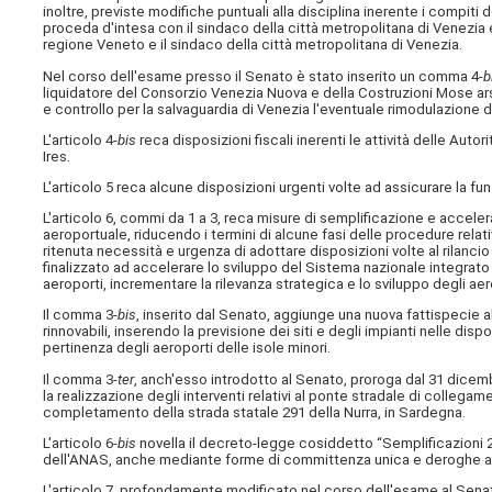
inoltre, previste modifiche puntuali alla disciplina inerente i compiti de
proceda d'intesa con il sindaco della città metropolitana di Venezia e 
regione Veneto e il sindaco della città metropolitana di Venezia.
Nel corso dell'esame presso il Senato è stato inserito un comma 4-
b
liquidatore del Consorzio Venezia Nuova e della Costruzioni Mose ars
e controllo per la salvaguardia di Venezia l'eventuale rimodulazione del
L'articolo 4-
bis
reca disposizioni fiscali inerenti le attività delle Auto
Ires.
L'articolo 5 reca alcune disposizioni urgenti volte ad assicurare la fun
L'articolo 6, commi da 1 a 3, reca misure di semplificazione e acceleraz
aeroportuale, riducendo i termini di alcune fasi delle procedure relat
ritenuta necessità e urgenza di adottare disposizioni volte al rilancio
finalizzato ad accelerare lo sviluppo del Sistema nazionale integrat
aeroporti, incrementare la rilevanza strategica e lo sviluppo degli aero
Il comma 3-
bis
, inserito dal Senato, aggiunge una nuova fattispecie al
rinnovabili, inserendo la previsione dei siti e degli impianti nelle dis
pertinenza degli aeroporti delle isole minori.
Il comma 3-
ter
, anch'esso introdotto al Senato, proroga dal 31 dicemb
la realizzazione degli interventi relativi al ponte stradale di collegam
completamento della strada statale 291 della Nurra, in Sardegna.
L'articolo 6-
bis
novella il decreto-legge cosiddetto “Semplificazioni 20
dell'ANAS, anche mediante forme di committenza unica e deroghe al 
L'articolo 7, profondamente modificato nel corso dell'esame al Senato, 