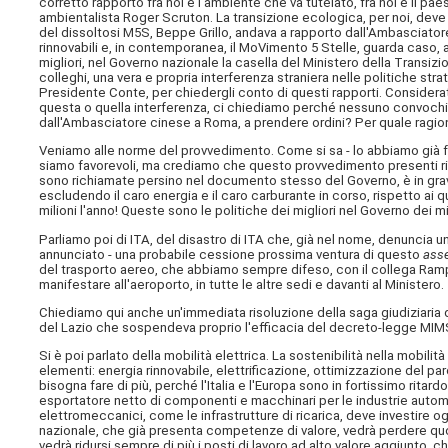
corretto rapporto fra noi e l'ambiente che va tutelato, fra noi e il pae
ambientalista Roger Scruton. La transizione ecologica, per noi, deve
del dissoltosi M5S, Beppe Grillo, andava a rapporto dall'Ambasciator
rinnovabili e, in contemporanea, il MoVimento 5 Stelle, guarda caso
migliori, nel Governo nazionale la casella del Ministero della Trans
colleghi, una vera e propria interferenza straniera nelle politiche st
Presidente Conte, per chiedergli conto di questi rapporti. Considera
questa o quella interferenza, ci chiediamo perché nessuno convochi C
dall'Ambasciatore cinese a Roma, a prendere ordini? Per quale ragi
Veniamo alle norme del provvedimento. Come si sa - lo abbiamo già fat
siamo favorevoli, ma crediamo che questo provvedimento presenti rileva
sono richiamate persino nel documento stesso del Governo, è in grave
escludendo il caro energia e il caro carburante in corso, rispetto ai q
milioni l'anno! Queste sono le politiche dei migliori nel Governo dei mig
Parliamo poi di ITA, del disastro di ITA che, già nel nome, denuncia u
annunciato - una probabile cessione prossima ventura di questo
ass
del trasporto aereo, che abbiamo sempre difeso, con il collega Rampe
manifestare all'aeroporto, in tutte le altre sedi e davanti al Ministero.
Chiediamo qui anche un'immediata risoluzione della saga giudiziaria d
del Lazio che sospendeva proprio l'efficacia del decreto-legge MIM
Si è poi parlato della mobilità elettrica. La sostenibilità nella mobil
elementi: energia rinnovabile, elettrificazione, ottimizzazione del pa
bisogna fare di più, perché l'Italia e l'Europa sono in fortissimo rita
esportatore netto di componenti e macchinari per le industrie auto
elettromeccanici, come le infrastrutture di ricarica, deve investire ogg
nazionale, che già presenta competenze di valore, vedrà perdere qu
vedrà ridursi sempre di più i posti di lavoro ad alto valore aggiunto, 