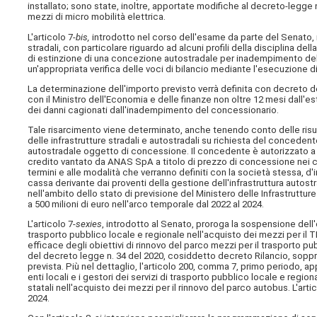
installato; sono state, inoltre, apportate modifiche al decreto-legge
mezzi di micro mobilità elettrica.
L'articolo 7-
bis,
introdotto nel corso dell'esame da parte del Senato, r
stradali, con particolare riguardo ad alcuni profili della disciplina del
di estinzione di una concezione autostradale per inadempimento del 
un'appropriata verifica delle voci di bilancio mediante l'esecuzione d
La determinazione dell'importo previsto verrà definita con decreto del
con il Ministro dell'Economia e delle finanze non oltre 12 mesi dall'es
dei danni cagionati dall'inadempimento del concessionario.
Tale risarcimento viene determinato, anche tenendo conto delle risult
delle infrastrutture stradali e autostradali su richiesta del concedente.
autostradale oggetto di concessione. Il concedente è autorizzato a 
credito vantato da ANAS SpA a titolo di prezzo di concessione nei 
termini e alle modalità che verranno definiti con la società stessa, d
cassa derivante dai proventi della gestione dell'infrastruttura autost
nell'ambito dello stato di previsione del Ministero delle Infrastrutture
a 500 milioni di euro nell'arco temporale dal 2022 al 2024.
L'articolo 7-
sexies
, introdotto al Senato, proroga la sospensione dell'o
trasporto pubblico locale e regionale nell'acquisto dei mezzi per il TP
efficace degli obiettivi di rinnovo del parco mezzi per il trasporto pu
del decreto legge n. 34 del 2020, cosiddetto decreto Rilancio, soppri
prevista. Più nel dettaglio, l'articolo 200, comma 7, primo periodo, ap
enti locali e i gestori dei servizi di trasporto pubblico locale e regio
statali nell'acquisto dei mezzi per il rinnovo del parco autobus. L'ar
2024.