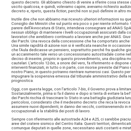
questo decreto. Gli abbiamo chiesto di venire a riferire cosa stesse 
uscito qualcosa, e quindi, volevamo capire; avevamo richiesto audizio
decreto e, ripeto, questa
fiction
, perché non si può definire in altro 
Inutile dire che non abbiamo mai ricevuto ulteriori informazioni su q
Consiglio dei Ministri che sul punto era poco o per niente informato
parere dell'Avvocatura di Stato, intendeva consegnare ad ANAS SpA il
nessun obbligo di mantenere i livelli occupazionali assicurati dalla c
lavoratori che avrebbero continuato a lavorare anche per ANAS. Giust
dei Parchi. Una revoca della concessione che ha comportato anche l'in
Una simile rapidità di azione non si è verificata neanche in occasione d
che l'Aula dedicasse un pensiero, soprattutto perché fra qualche gior
un accanimento tale verso un concessionario autostradale come nel ca
deciso di inserire, proprio in questo provvedimento, una disciplina m
cautelari. L'articolo 12-
bis
, a onore del vero, fa riferimento e dispone
interventi finanziati, in tutto o in parte, con risorse previste dal Pian
nostro Piano, in questo potranno rientrare numerosi casi. Questo per il
impugnare la sospensiva emessa dal tribunale amministrativo della re
prognostica.
Oggi, con questa legge, con l'articolo 7-
bis
, il Governo prova a limit
Sostanzialmente, prima si fa il danno e dopo si tenta di evitare la be
dei Parchi rischia di trascinare lo Stato in una battaglia giudiziaria l
pericolosi, considerato che il medesimo decreto che reca la revoca
assumere nuovi dipendenti, in danno dei vecchi, contravvenendo in modo
occupazionali e la stabilità dei posti di lavoro.
Sempre con riferimento alle autostrade A24 e A25, ci sarebbe piaciut
aree del cratere sismico del Centro Italia. Questi territori, dimenticati 
comunque deputati in quelle zone, necessitano aiuti costanti e mirati 