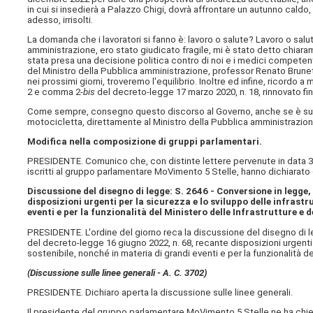
in cui si insedierà a Palazzo Chigi, dovrà affrontare un autunno caldo, n
adesso, irrisolti.
La domanda che i lavoratori si fanno è: lavoro o salute? Lavoro o salu
amministrazione, ero stato giudicato fragile, mi è stato detto ch
stata presa una decisione politica contro di noi e i medici competent
del Ministro della Pubblica amministrazione, professor Renato Brunetta,
nei prossimi giorni, troveremo l'equilibrio. Inoltre ed infine, ricordo 
2 e comma 2-
bis
del decreto-legge 17 marzo 2020, n. 18, rinnovato fi
Come sempre, consegno questo discorso al Governo, anche se è su car
motocicletta, direttamente al Ministro della Pubblica amministrazio
Modifica nella composizione di gruppi parlamentari.
PRESIDENTE. Comunico che, con distinte lettere pervenute in data 30 l
iscritti al gruppo parlamentare MoVimento 5 Stelle, hanno dichiarato d
Discussione del disegno di legge: S. 2646 - Conversione in legge
disposizioni urgenti per la sicurezza e lo sviluppo delle infrastr
eventi e per la funzionalità del Ministero delle Infrastrutture e d
PRESIDENTE. L'ordine del giorno reca la discussione del disegno di l
del decreto-legge 16 giugno 2022, n. 68, recante disposizioni urgenti p
sostenibile, nonché in materia di grandi eventi e per la funzionalità del
(Discussione sulle linee generali - A. C. 3702​)
PRESIDENTE. Dichiaro aperta la discussione sulle linee generali.
Il presidente del gruppo parlamentare MoVimento 5 Stelle ne ha chi