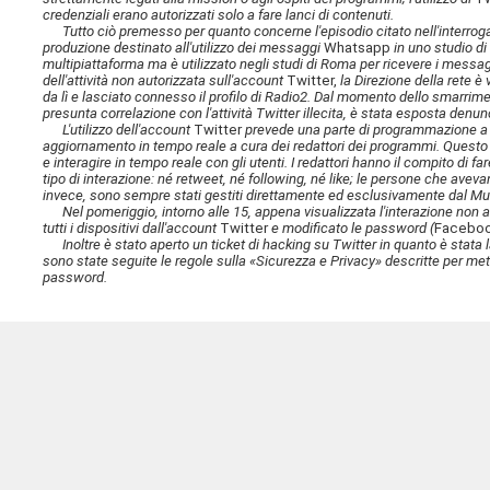
credenziali erano autorizzati solo a fare lanci di contenuti.
Tutto ciò premesso per quanto concerne l'episodio citato nell'interrogazio
produzione destinato all'utilizzo dei messaggi
Whatsapp
in uno studio di
multipiattaforma ma è utilizzato negli studi di Roma per ricevere i mess
dell'attività non autorizzata sull'account
Twitter,
la Direzione della rete 
da lì e lasciato connesso il profilo di Radio2. Dal momento dello smarrime
presunta correlazione con l'attività Twitter illecita, è stata esposta denu
L'utilizzo dell'account
Twitter
prevede una parte di programmazione a ca
aggiornamento in tempo reale a cura dei redattori dei programmi. Questo è
e interagire in tempo reale con gli utenti. I redattori hanno il compito di fa
tipo di interazione: né retweet, né following, né like; le persone che avev
invece, sono sempre stati gestiti direttamente ed esclusivamente dal Mul
Nel pomeriggio, intorno alle 15, appena visualizzata l'interazione non a
tutti i dispositivi dall'account
Twitter
e modificato le password (
Facebook
Inoltre è stato aperto un ticket di hacking su Twitter in quanto è stata la
sono state seguite le regole sulla «Sicurezza e Privacy» descritte per me
password.