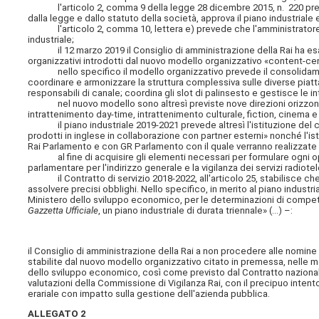
l'articolo 2, comma 9 della legge 28 dicembre 2015, n. 220 prevede 
dalla legge e dallo statuto della società, approva il piano industriale e i
l'articolo 2, comma 10, lettera e) prevede che l'amministratore del
industriale;
il 12 marzo 2019 il Consiglio di amministrazione della Rai ha esa
organizzativi introdotti dal nuovo modello organizzativo «content-cen
nello specifico il modello organizzativo prevede il consolidamento
coordinare e armonizzare la struttura complessiva sulle diverse piatta
responsabili di canale; coordina gli slot di palinsesto e gestisce le 
nel nuovo modello sono altresì previste nove direzioni orizzontali
intrattenimento day-time, intrattenimento culturale, fiction, cinema e 
il piano industriale 2019-2021 prevede altresì l'istituzione del cana
prodotti in inglese in collaborazione con partner esterni» nonché l'is
Rai Parlamento e con GR Parlamento con il quale verranno realizzate s
al fine di acquisire gli elementi necessari per formulare ogni opp
parlamentare per l'indirizzo generale e la vigilanza dei servizi radiotel
il Contratto di servizio 2018-2022, all'articolo 25, stabilisce che a
assolvere precisi obblighi. Nello specifico, in merito al piano industri
Ministero dello sviluppo economico, per le determinazioni di compet
Gazzetta Ufficiale
, un piano industriale di durata triennale» (...) –:
il Consiglio di amministrazione della Rai a non procedere alle nomine
stabilite dal nuovo modello organizzativo citato in premessa, nelle m
dello sviluppo economico, così come previsto dal Contratto nazionale
valutazioni della Commissione di Vigilanza Rai, con il precipuo inten
erariale con impatto sulla gestione dell'azienda pubblica.
ALLEGATO 2