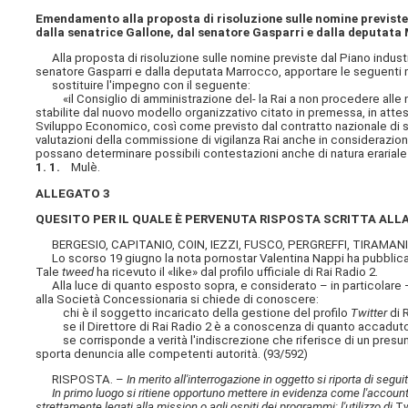
Emendamento alla proposta di risoluzione sulle nomine previste
dalla senatrice Gallone, dal senatore Gasparri e dalla deputata
Alla proposta di risoluzione sulle nomine previste dal Piano industri
senatore Gasparri e dalla deputata Marrocco, apportare le seguenti 
sostituire l'impegno con il seguente:
«il Consiglio di amministrazione del- la Rai a non procedere alle n
stabilite dal nuovo modello organizzativo citato in premessa, in attes
Sviluppo Economico, così come previsto dal contratto nazionale di se
valutazioni della commissione di vigilanza Rai anche in considerazione
possano determinare possibili contestazioni anche di natura erariale
1. 1.
Mulè.
ALLEGATO 3
QUESITO PER IL QUALE È PERVENUTA RISPOSTA SCRITTA ALLA
BERGESIO, CAPITANIO, COIN, IEZZI, FUSCO, PERGREFFI, TIRAMAN
Lo scorso 19 giugno la nota pornostar Valentina Nappi ha pubblic
Tale
tweed
ha ricevuto il «like» dal profilo ufficiale di Rai Radio 2.
Alla luce di quanto esposto sopra, e considerato – in particolare – i
alla Società Concessionaria si chiede di conoscere:
chi è il soggetto incaricato della gestione del profilo
Twitter
di R
se il Direttore di Rai Radio 2 è a conoscenza di quanto accaduto 
se corrisponde a verità l'indiscrezione che riferisce di un presu
sporta denuncia alle competenti autorità. (93/592)
RISPOSTA. –
In merito all'interrogazione in oggetto si riporta di se
In primo luogo si ritiene opportuno mettere in evidenza come l'accoun
strettamente legati alla mission o agli ospiti dei programmi; l'utilizzo di
Tw