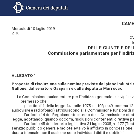
CAME
Mercoledì 10 luglio 2019
219.
XV
DELLE GIUNTE E DE
Commissione parlamentare per l'indirizzo
ALLEGATO 1
Proposta di risoluzione sulle nomine previste dal piano industri
Gallone, dal senatore Gasparri e dalla deputata Marrocco.
La Commissione parlamentare per l'indirizzo generale e la vigilanza 
premesso che:
gli articoli 1 della legge 14 aprile 1975, n. 103, e 49, comma 12
audiovisivi e radiofonici) attribuiscono alla Commissione funzioni di ind
l'articolo 14 del Regolamento interno della Commissione citata stab
legge, adottando, quando occorra, risoluzioni contenenti direttive p
l'articolo 45 del decreto legislativo 31 luglio 2005, n. 177 (Testo 
servizio pubblico generale radiotelevisivo è affidato in concessione a
durata triennale con il quale ne sono individuati diritti e obblighi;