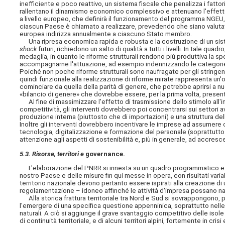
inefficiente e poco reattivo, un sistema fiscale che penalizza i fattori
rallentano il dinamismo economico complessivo e attenuano l'effetto
a livello europeo, che definirà il funzionamento del programma NGEU, le
ciascun Paese è
chiamato a realizzare, prevedendo che siano valuta
europea indirizza annualmente a ciascuno Stato membro.
Una ripresa economica rapida e robusta e la costruzione di un siste
shock
futuri, richiedono un salto di qualità a tutti i livelli. In tale
medaglia, in quanto le riforme strutturali rendono più produttiva la 
accompagnarne l'attuazione, ad esempio indennizzando le categorie e
Poiché non poche riforme strutturali sono naufragate per gli stringenti
quindi funzionale alla realizzazione di riforme mirate rappresenta un
cominciare da quella della parità di genere, che potrebbe aprirsi a nu
«bilancio di genere» che dovrebbe essere, per la prima volta, present
Al fine di massimizzare l'effetto di trasmissione dello stimolo all'i
competitività, gli interventi dovrebbero poi concentrarsi sui settori 
produzione interna (piuttosto che di importazioni) e una struttura dell
Inoltre gli interventi dovrebbero incentivare le imprese ad assumere
tecnologia, digitalizzazione e formazione del personale (soprattutto
attenzione agli aspetti di sostenibilità e, più in generale, ad accres
5.3. Risorse, territori e
governance.
L'elaborazione del PNRR si innesta su un quadro programmatico e norm
nostro Paese e delle misure fin qui messe in opera, con risultati variab
territorio nazionale devono pertanto essere ispirati alla creazione di
regolamentazione – idoneo affinché le attività d'impresa possano na
Alla storica frattura territoriale tra Nord e Sud si sovrappongono, poi
l'emergere di una specifica questione appenninica, soprattutto nelle 
naturali. A ciò si aggiunge il grave svantaggio competitivo delle isol
di continuità territoriale, e di alcuni territori alpini, fortemente in cr