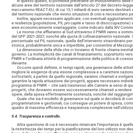
In questo quadro, si potrebbe prevedere un irrobustimento delle misu
alcune aree del territorio nazionale dall'articolo 27 del decreto-legge
meccanismo REACT-EU, di cui 15,1 miliardi di euro saranno destinati al
del territorio nazionale che vivono situazioni di crisi e necessitano 
Inoltre, appare necessario applicare, con eventuali aggiustamenti, il c
e resilienza (popolazione, PIL
pro capite
e tasso di disoccupazione) an
aree economicamente svantaggiate, come indicato dalla XIV Commi
Le risorse che affluiranno al Sud attraverso il PNRR vanno a sommars
del QFP 2021-2027, nonché alla quota di cofinanziamento nazionale. Si 
percentuale sul PIL nazionale, quella dell'intervento straordinario pe
storica, probabilmente unica e irripetibile, per consentire al Mezzogi
La dimensione della sfida che ci troviamo di fronte chiama inevitabilmen
governo. La
molteplicità dei canali di finanziamento, soprattutto ver
PNRR e l'ordinaria attività di programmazione della politica di coesi
rilevante.
Occorre quindi definire, in tempi rapidi, una
governance
delle attiv
migliore le esigenze di una visione complessiva e a carattere nazionale
sottostanti, a partire da quello regionale, saranno chiamati a svolgere
garantire la rapida attuazione dei progetti, appare necessario indivi
programma di PNRR – che sarà trasmesso alle Camere ai sensi di quant
progetti, che dovranno essere successivamente chiamati a rendere c
opere, della spesa effettivamente sostenuta, nonché del raggiungimen
Quale che sia il modello di
governance
sul quale si deciderà di co
programmatorie e gestionali, cui consegue un potere di spesa, corrisp
quadro di massima efficienza e trasparenza complessive nell'utilizzo 
5.4. Trasparenza e controllo.
Altra questione di cui è necessario rimarcare l'importanza è quella d
la ristrettezza dei tempi per la pianificazione del loro utilizzo non