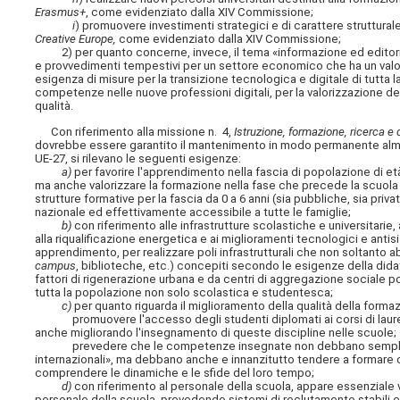
Erasmus+
, come evidenziato dalla XIV Commissione;
i
) promuovere investimenti strategici e di carattere strutturale
Creative Europe,
come evidenziato dalla XIV Commissione;
2) per quanto concerne, invece, il tema «informazione ed editoria»
e provvedimenti tempestivi per un settore economico che ha un valore
esigenza di misure per la transizione tecnologica e digitale di tutta l
competenze nelle nuove professioni digitali, per la valorizzazione de
qualità.
Con riferimento alla missione n. 4,
Istruzione, formazione, ricerca e 
dovrebbe essere garantito il mantenimento in modo permanente almeno
UE-27, si rilevano le seguenti esigenze:
a)
per favorire l'apprendimento nella fascia di popolazione di e
ma anche valorizzare la formazione nella fase che precede la scuola pr
strutture formative per la fascia da 0 a 6 anni (sia pubbliche, sia privat
nazionale ed effettivamente accessibile a tutte le famiglie;
b)
con riferimento alle infrastrutture scolastiche e universitarie,
alla riqualificazione energetica e ai miglioramenti tecnologici e ant
apprendimento, per realizzare poli infrastrutturali che non soltanto 
campus
, biblioteche, etc.) concepiti secondo le esigenze della did
fattori di rigenerazione urbana e da centri di aggregazione sociale posit
tutta la popolazione non solo scolastica e studentesca;
c)
per quanto riguarda il miglioramento della qualità della form
promuovere l'accesso degli studenti diplomati ai corsi di laurea 
anche migliorando l'insegnamento di queste discipline nelle scuole;
prevedere che le competenze insegnate non debbano semplicem
internazionali», ma debbano anche e innanzitutto tendere a formare ci
comprendere le dinamiche e le sfide del loro tempo;
d)
con riferimento al personale della scuola, appare essenziale va
personale della scuola, prevedendo sistemi di reclutamento stabili e 