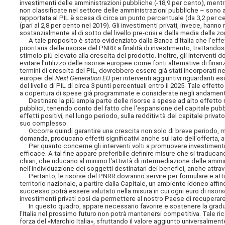
investimenti delle amministrazioni pubbliche (-18,9 per cento), ment
non classificate nel settore delle amministrazioni pubbliche – sono au
rapportata al PIL è scesa di circa un punto percentuale (da 3,2 per cen
(pari al 2,8 per cento nel 2019). Gli investimenti privati, invece, han
sostanzialmente al di sotto del livello pre-crisi e della media della zo
A tale proposito è stato evidenziato dalla Banca d'Italia che l'effe
prioritaria delle risorse del PNRR a finalità di investimento, trattando
stimolo più elevato alla crescita del prodotto. Inoltre, gli interventi
evitare l'utilizzo delle risorse europee come fonti alternative di finan
termini di crescita del PIL, dovrebbero essere già stati incorporati nel
europei del
Next Generation EU
per interventi aggiuntivi riguardanti 
del livello di PIL di circa 3 punti percentuali entro il 2025. Tale effe
a copertura di spese già programmate e considerate negli andamenti 
Destinare la più ampia parte delle risorse a spese ad alto effetto m
pubblici, tenendo conto del fatto che l'espansione del capitale pubbli
effetti positivi, nel lungo periodo, sulla redditività del capitale priva
suo complesso.
Occorre quindi garantire una crescita non solo di breve periodo, ma du
domanda, producano effetti significativi anche sul lato dell'offerta
Per quanto concerne gli interventi volti a promuovere investimenti p
efficace. A tal fine appare preferibile definire misure che si traduca
chiari, che riducano al minimo l'attività di intermediazione delle am
nell'individuazione dei soggetti destinatari dei benefìci, anche attra
Pertanto, le risorse del PNRR dovranno servire per formulare e attua
territorio nazionale, a partire dalla Capitale, un ambiente idoneo af
successo potrà essere valutato nella misura in cui ogni euro di riso
investimenti privati così da permettere al nostro Paese di recuperar
In questo quadro, appare necessario favorire e sostenere la gradual
l'Italia nel prossimo futuro non potrà mantenersi competitiva. Tale ri
forza del «Marchio Italia», sfruttando il valore aggiunto universalmen