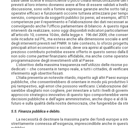
base delle scelte e insufficiente o poco chiara rendicontazione dei risul
previsti al loro interno dovranno avere al fine di essere validati a l
discussione, sono volti a fornire espresse garanzie anche sotto tali p
operativi efficaci e funzionanti occorre tuttavia attrezzarsi per temp
servizio, composta da soggetti pubblici (si pensi, ad esempio, all'ISTAT
competenze per il reperimento e l'elaborazione dei dati necessari a
coinvolgendo anche l'Ufficio parlamentare di bilancio. A questo riguard
interventi da realizzare, sono oggi disponibili indicatori particolarme
all'articolo 10, comma 10-
bis
, della legge n. 196 del 2009, che consen
sole ricadute sul PIL, ma estesa anche alla dimensione sociale e ambi
degli interventi previsti nel PNRR. In tale contesto, lo sforzo proget
principali attori economici e sociali, deve ora aprirsi al qualificato 
prezioso contributo potrebbe essere offerto in questo senso dalla B
non solo come
partner
finanziario affidabile, ma anche come operator
programmazione degli investimenti utili al Paese.
L'obiettivo della massima trasparenza nell'utilizzo delle risorse po
dedicati – che consenta in tempo reale, a tutti i cittadini, di verific
riferimento agli obiettivi fissati.
L'Italia presenta un notevole ritardo, rispetto agli altri Paesi europe
pubbliche, che consentirebbero di orientare in modo più produttivo l
più tempestivo, agli errori che possono verificarsi. L'elaborazione 
sarebbe sbagliato non cogliere, per innestare a tutti i livelli di govern
approccio strategico innovativo di questo tipo comporterebbe verreb
decisioni pubbliche e dell'agire amministrativo, anche dopo e al di là 
futuro e sulla qualità della nostra democrazia, che fungerebbe da sti
5.5. Finanza pubblica e debito.
La necessità di destinare la massima parte dei fondi europei a interv
strettamente connessa all'esigenza, imprescindibile anche in questa f
pubblici.