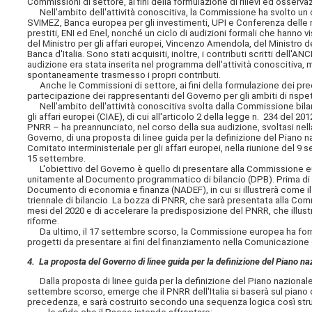
Commissioni di settore, ai fini della formulazione di rilievi ed osserva
Nell'ambito dell'attività conoscitiva, la Commissione ha svolto un ci
SVIMEZ, Banca europea per gli investimenti, UPI e Conferenza delle r
prestiti, ENI ed Enel, nonché un ciclo di audizioni formali che hanno
del Ministro per gli affari europei, Vincenzo Amendola, del Ministro d
Banca d'Italia. Sono stati acquisiti, inoltre, i contributi scritti dell'A
audizione era stata inserita nel programma dell'attività conoscitiva,
spontaneamente trasmesso i propri contributi.
Anche le Commissioni di settore, ai fini della formulazione dei prede
partecipazione dei rappresentanti del Governo per gli ambiti di risp
Nell'ambito dell'attività conoscitiva svolta dalla Commissione bilanc
gli affari europei (CIAE), di cui all'articolo 2 della legge n. 234 del 2
PNRR – ha preannunciato, nel corso della sua audizione, svoltasi nell
Governo, di una proposta di linee guida per la definizione del Piano na
Comitato interministeriale per gli affari europei, nella riunione de
15 settembre.
L'obiettivo del Governo è quello di presentare alla Commissione europe
unitamente al Documento programmatico di bilancio (DPB). Prima di 
Documento di economia e finanza (NADEF), in cui si illustrerà come i
triennale di bilancio. La bozza di PNRR, che sarà presentata alla Comm
mesi del 2020 e di accelerare la predisposizione del PNRR, che illustr
riforme.
Da ultimo, il 17 settembre scorso, la Commissione europea ha fornito 
progetti da presentare ai fini del finanziamento nella Comunicazione
4. La proposta del Governo di linee guida per la definizione del Piano naz
Dalla proposta di linee guida per la definizione del Piano nazionale 
settembre scorso, emerge che il PNRR dell'Italia si baserà sul piano d
precedenza, e sarà costruito secondo una sequenza logica così stru