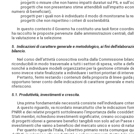
progetti o misure che non hanno impatti duraturi sul PIL e sull'o
progetti che non presentano stime attendibili sull'impatto econo
numero di beneficiari);
progetti per i quali non è individuato il modo di monitorarne la re
progetti che non rispettino i criteri di sostenibilità.
In questo contesto il Governo ha costituito una
task force
coordina
ha raccolto le proposte pervenute dalle amministrazioni centrali, dal
la valutazione e la selezione.
5. Indicazioni di carattere generale e metodologico, ai fini dell'elabora
bilancio.
Nel corso dell'attività conoscitiva svolta dalla Commissione bilan
riconducibili in modo trasversale a tutti i settori di spesa, volte a defi
nonché a individuare modelli organizzativi per la gestione ottimale de
sono invece state finalizzate a individuare i settori prioritari di inter
Pertanto, fermi restando i contenuti della proposta di linee guida 
opportuno tener conto delle indicazioni di carattere generale e met
riferiscono.
5.1. Produttività, investimenti e crescita.
Una prima fondamentale necessità consiste nell'individuare criteri d
A questo riguardo, va ricordato innanzitutto che le indicazioni for
PNRR e dei relativi progetti sottolineano l'importanza delle cosiddet
Stati membri, richiedono investimenti significativi, creano occupazion
di progetti idonei a generare benefici tangibili non solo ad un Paese 
investimenti che vanno a beneficio del mercato unico e sono di natur
Per quanto riguarda l'Italia, l'obiettivo primario resta comunque quell