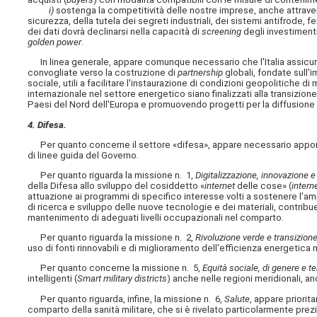
i)
sostenga la competitività delle nostre imprese, anche attravers
sicurezza, della tutela dei segreti industriali, dei sistemi antifrode,
dei dati dovrà declinarsi nella capacità di
screening
degli investimenti 
golden power
.
In linea generale, appare comunque necessario che l'Italia assicuri c
convogliate verso la costruzione di
partnership
globali, fondate sull'i
sociale, utili a facilitare l'instaurazione di condizioni geopolitiche 
internazionale nel settore energetico siano finalizzati alla transizi
Paesi del Nord dell'Europa e promuovendo progetti per la diffusione 
4. Difesa.
Per quanto concerne il settore «difesa», appare necessario apporta
di linee guida del Governo.
Per quanto riguarda la missione n. 1,
Digitalizzazione, innovazione e
della Difesa allo sviluppo del cosiddetto «
internet
delle cose» (
intern
attuazione ai programmi di specifico interesse volti a sostenere l'a
di ricerca e sviluppo delle nuove tecnologie e dei materiali, contrib
mantenimento di adeguati livelli occupazionali nel comparto.
Per quanto riguarda la missione n. 2,
Rivoluzione verde e transizion
uso di fonti rinnovabili e di miglioramento dell'efficienza energetica 
Per quanto concerne la missione n. 5,
Equità sociale, di genere e ter
intelligenti (
Smart military districts
) anche nelle regioni meridionali, anc
Per quanto riguarda, infine, la missione n. 6,
Salute
, appare priorit
comparto della sanità militare, che si è rivelato particolarmente prez