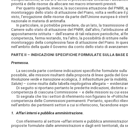
priorità e delle risorse da allocare nei macro interventi previsti.
Per quanto riguarda, invece, la successiva attuazione del PNRR, ap
monitoraggio dello stato di attuazione del Piano, volta a verificare il 
visto, l'erogazione delle risorse da parte dell'Unione europea è strett
nazionale in materia di antimafia.
In particolare, si potrebbe prevedere, da un lato, la trasmissione d
Camere sullo stato di attuazione del PNRR, dall'altro, l'attribuzio
appositamente istituita – dell'esame di tali relazioni periodiche, al fin
competenza, ferma restando, tra l'altro, la possibilità di istituire n
monitoraggio della complessiva fase di attuazione del Piano. In ques
nell'ambito della quale il Governo dia conto dello stato di avanzame
PARTE II – INDICAZIONI SPECIFICHE FORMULATE SULLA BASE 
Premessa.
La seconda parte contiene indicazioni specifiche formulate sulla ba
possibile, alle missioni risultanti dalla proposta di linee guida del Gov
Rivoluzione verde e transizione ecologica, 3. Infrastrutture per la mobilità, 
Salute)
– come risulta dalla tabella riepilogativa allegata – evidenzia
Di seguito si riportano pertanto le predette indicazioni, distinte a 
competenza di ciascuna Commissione – e delle missioni su cui esse
Si segnala che tra i settori di riferimento non figurano le «Politi
competenza delle Commissioni permanenti. Pertanto, specifici rilievi
nell'ambito dei pertinenti settori a cui si riferiscono, facendone es
1. Affari interni e pubblica amministrazione.
Con riferimento al settore «affari interni e pubblica amministrazione
proposte formulate dalle amministrazioni e dagli enti territoriali, da 