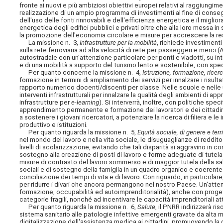
fronte ai nuovi e più ambiziosi obiettivi europei relativi al raggiungime
realizzazione di un ampio programma di investimenti al fine di consegu
dell'uso delle fonti rinnovabili e dell'efficienza energetica e il miglio
energetica degli edifici pubblici e privati oltre che alla loro messa in
la promozione dell'economia circolare e misure per accrescere la res
La missione n. 3,
Infrastrutture per la mobilità
, richiede investiment
sulla rete ferroviaria ad alta velocità di rete per passeggeri e merci 
autostradale con un'attenzione particolare per ponti e viadotti, su int
e di una mobilità a supporto del turismo lento e sostenibile, con speci
Per quanto concerne la missione n. 4,
Istruzione, formazione, ricerc
formazione in termini di ampliamento dei servizi per innalzare i risulta
rapporto numerico docenti/discenti per classe. Nelle scuole e nelle un
interventi infrastrutturali per innalzare la qualità degli ambienti di a
infrastrutture per
e-learning
). Si interverrà, inoltre, con politiche spe
apprendimento permanente e formazione dei lavoratori e dei cittadini d
a sostenere i giovani ricercatori, a potenziare la ricerca di filiera e 
produttivo e istituzioni.
Per quanto riguarda la missione n. 5,
Equità sociale, di genere e terri
nel mondo del lavoro e nella vita sociale, le disuguaglianze
di reddito
livelli di scolarizzazione, evitando che tali disparità si aggravino i
sostegno alla creazione di posti di lavoro e forme adeguate di tutela
misure di contrasto del lavoro sommerso e di maggior tutela della salu
sociali e di sostegno della famiglia in un quadro organico e coerente 
conciliazione dei tempi di vita e di lavoro. Con riguardo, in particolar
per ridurre i divari che ancora permangono nel nostro Paese. Un'attenz
formazione, occupabilità ed autoimprenditorialità), anche con progett
categorie fragili, nonché ad incentivare le capacità imprenditoriali a
Per quanto riguarda la missione n. 6,
Salute
, il PNRR indirizzerà ri
sistema sanitario alle patologie infettive emergenti gravate da alta m
digitalizzazione dell'assistenza medica ai cittadini, promuovendo la 