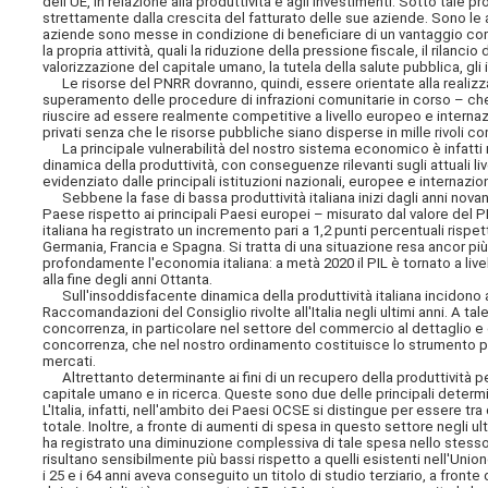
dell'UE, in relazione alla produttività e agli investimenti. Sotto tale
strettamente dalla crescita del fatturato delle sue aziende. Sono le
aziende sono messe in condizione di beneficiare di un vantaggio comp
la propria attività, quali la riduzione della pressione fiscale, il rilanci
valorizzazione del capitale umano, la tutela della salute pubblica, gli 
Le risorse del PNRR dovranno, quindi, essere orientate alla realizza
superamento delle procedure di infrazioni comunitarie in corso – che
riuscire ad essere realmente competitive a livello europeo e internazi
privati senza che le risorse pubbliche siano disperse in mille rivoli
La principale vulnerabilità del nostro sistema economico è infatti r
dinamica della produttività, con conseguenze rilevanti sugli attuali
evidenziato dalle principali istituzioni nazionali, europee e internazion
Sebbene la fase di bassa produttività italiana inizi dagli anni novanta,
Paese rispetto ai principali Paesi europei – misurato dal valore del PI
italiana ha registrato un incremento pari a 1,2 punti percentuali rispet
Germania, Francia e Spagna. Si tratta di una situazione resa ancor p
profondamente l'economia italiana: a metà 2020 il PIL è tornato a livelli
alla fine degli anni Ottanta.
Sull'insoddisfacente dinamica della produttività italiana incidono a
Raccomandazioni del Consiglio rivolte all'Italia negli ultimi anni. A tal
concorrenza, in particolare nel settore del commercio al dettaglio e
concorrenza, che nel nostro ordinamento costituisce lo strumento pe
mercati.
Altrettanto determinante ai fini di un recupero della produttività per
capitale umano e in ricerca. Queste sono due delle principali determ
L'Italia, infatti, nell'ambito dei Paesi OCSE si distingue per essere t
totale. Inoltre, a fronte di aumenti di spesa in questo settore negli ul
ha registrato una diminuzione complessiva di tale spesa nello stesso a
risultano sensibilmente più bassi rispetto a quelli esistenti nell'Unio
i 25 e i 64 anni aveva conseguito un titolo di studio terziario, a fronte