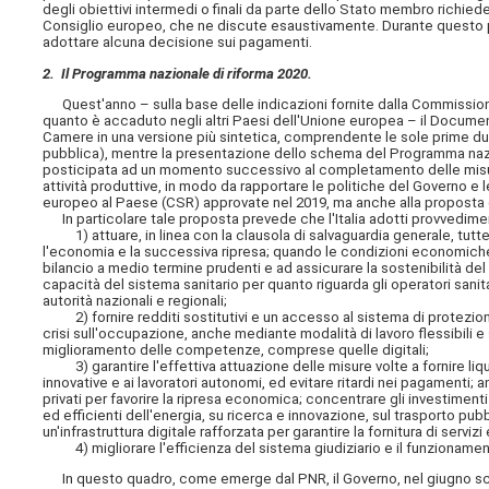
degli obiettivi intermedi o finali da parte dello Stato membro richie
Consiglio europeo, che ne discute esaustivamente. Durante questo p
adottare alcuna decisione sui pagamenti.
2. Il Programma nazionale di riforma 2020.
Quest'anno – sulla base delle indicazioni fornite dalla Commissione
quanto è accaduto negli altri Paesi dell'Unione europea – il Docume
Camere in una versione più sintetica, comprendente le sole prime du
pubblica), mentre la presentazione dello schema del Programma nazion
posticipata ad un momento successivo al completamento delle misure
attività produttive, in modo da rapportare le politiche del Governo e 
europeo al Paese (CSR) approvate nel 2019, ma anche alla proposta
In particolare tale proposta prevede che l'Italia adotti provvedimenti
1) attuare, in linea con la clausola di salvaguardia generale, tut
l'economia e la successiva ripresa; quando le condizioni economiche 
bilancio a medio termine prudenti e ad assicurare la sostenibilità del
capacità del sistema sanitario per quanto riguarda gli operatori sanitar
autorità nazionali e regionali;
2) fornire redditi sostitutivi e un accesso al sistema di protezione s
crisi sull'occupazione, anche mediante modalità di lavoro flessibili e
miglioramento delle competenze, comprese quelle digitali;
3) garantire l'effettiva attuazione delle misure volte a fornire liqu
innovative e ai lavoratori autonomi, ed evitare ritardi nei pagamenti; 
privati per favorire la ripresa economica; concentrare gli investimenti 
ed efficienti dell'energia, su ricerca e innovazione, sul trasporto pubbl
un'infrastruttura digitale rafforzata per garantire la fornitura di servizi
4) migliorare l'efficienza del sistema giudiziario e il funzionamen
In questo quadro, come emerge dal PNR, il Governo, nel giugno scors