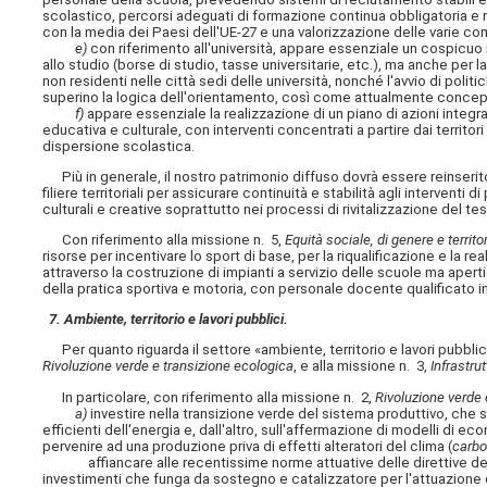
scolastico, percorsi adeguati di formazione continua obbligatoria e retri
con la media dei Paesi dell'UE-27 e una valorizzazione delle varie c
e)
con riferimento all'università, appare essenziale un cospicuo i
allo studio (borse di studio, tasse universitarie, etc.), ma anche per la 
non residenti nelle città sedi delle università, nonché l'avvio di po
superino la logica dell'orientamento, così come attualmente concep
f)
appare essenziale la realizzazione di un piano di azioni integr
educativa e culturale, con interventi concentrati a partire dai territ
dispersione scolastica.
Più in generale, il nostro patrimonio diffuso dovrà essere reinserito 
filiere territoriali per assicurare continuità e stabilità agli intervent
culturali e creative soprattutto nei processi di rivitalizzazione del 
Con riferimento alla missione n. 5,
Equità sociale, di genere e territo
risorse per incentivare lo sport di base, per la riqualificazione e la re
attraverso la costruzione di impianti a servizio delle scuole ma apert
della pratica sportiva e motoria, con personale docente qualificato in
7. Ambiente, territorio e lavori pubblici.
Per quanto riguarda il settore «ambiente, territorio e lavori pubblici
Rivoluzione verde e transizione ecologica
, e alla missione n. 3,
Infrastrut
In particolare, con riferimento alla missione n. 2,
Rivoluzione verde 
a)
investire nella transizione verde del sistema produttivo, che si
efficienti dell'energia e, dall'altro, sull'affermazione di modelli di e
pervenire ad una produzione priva di effetti alteratori del clima (
carbo
affiancare alle recentissime norme attuative delle direttive de
investimenti che funga da sostegno e catalizzatore per l'attuazione 