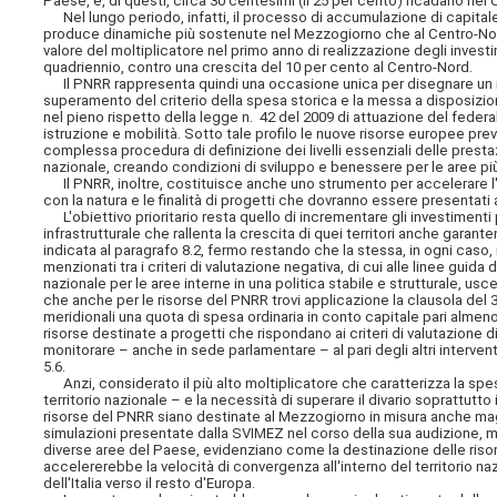
Paese, e, di questi, circa 30 centesimi (il 25 per cento) ricadano nel
Nel lungo periodo, infatti, il processo di accumulazione di capitale
produce dinamiche più sostenute nel Mezzogiorno che al Centro-Nor
valore del moltiplicatore nel primo anno di realizzazione degli investi
quadriennio, contro una crescita del 10 per cento al Centro-Nord.
Il PNRR rappresenta quindi una occasione unica per disegnare un n
superamento del criterio della spesa storica e la messa a disposizione
nel pieno rispetto della legge n. 42 del 2009 di attuazione del federa
istruzione e mobilità. Sotto tale profilo le nuove risorse europee pre
complessa procedura di definizione dei livelli essenziali delle prestazio
nazionale, creando condizioni di sviluppo e benessere per le aree p
Il PNRR, inoltre, costituisce anche uno strumento per accelerare l
con la natura e le finalità di progetti che dovranno essere presentati
L'obiettivo prioritario resta quello di incrementare gli investimenti pu
infrastrutturale che rallenta la crescita di quei territori anche garan
indicata al paragrafo 8.2, fermo restando che la stessa, in ogni caso,
menzionati tra i criteri di valutazione negativa, di cui alle linee gui
nazionale per le aree interne in una politica stabile e strutturale, u
che anche per le risorse del PNRR trovi applicazione la clausola del 3
meridionali una quota di spesa ordinaria in conto capitale pari almen
risorse destinate a progetti che rispondano ai criteri di valutazione d
monitorare – anche in sede parlamentare – al pari degli altri interven
5.6.
Anzi, considerato il più alto moltiplicatore che caratterizza la spes
territorio nazionale – e la necessità di superare il divario soprattutto
risorse del PNRR siano destinate al Mezzogiorno in misura anche mag
simulazioni presentate dalla SVIMEZ nel corso della sua audizione, met
diverse aree del Paese, evidenziano come la destinazione delle riso
accelererebbe la velocità di convergenza all'interno del territorio 
dell'Italia verso il resto d'Europa.