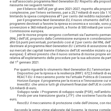
e sull'associato programma
Next Generation EU
. Rispetto alla propos
riassunte nei seguenti termini:
per il bilancio dell'UE per gli anni 2021-2027, rispetto alla propos
complessive, per l'intero settennio, pari a 25,7 miliardi di euro (da 1.1
limitando la spesa complessiva all'1 per cento del reddito nazionale 
per il programma
Next Generation EU
, il nuovo strumento dell'UE
programmi destinati a favorire la ripresa economica e sociale, sono pre
sovvenzioni e 360 miliardi per prestiti, a fronte di 500 miliardi per sov
Commissione europea;
per le risorse proprie vengono confermati sia l'aumento permanente
(RNL) dell'UE, proposto dalla Commissione europea in considerazio
altri 0,6 punti percentuali, portandolo così al 2 per cento del RNL dell
destinare al programma
Next Generation EU
. L'attività di assunzione d
sui mercati dei capitali tramite il bilancio dell'UE verrebbe iniziato a p
europea). È altresì previsto che il nuovo sistema di risorse proprie en
relativa all'espletamento delle procedure per la sua adozione da par
o
dal 1
gennaio 2021.
Per quanto riguarda lo strumento
Next Generation EU
, l'ammontare
Dispositivo per la ripresa e la resilienza (RRF): 672,5 miliardi di euro (
REACT-EU: il meccanismo ponte tra l'attuale Politica di Coesione e
Horizon Europe: il programma per la ricerca e l'innovazione cui ven
InvestEU: che unisce tutti gli strumenti finanziari dell'UE in continu
5,6 miliardi di euro;
Sviluppo rurale: i Programmi di sviluppo rurale (PSR), nell'ambito de
Fondo per una transizione giusta (JTF): che sostiene l'uscita dai c
euro;
RescEU: il meccanismo di protezione civile dell'Unione, con risors
Secondo le prime stime elaborate dal Governo, le risorse comple