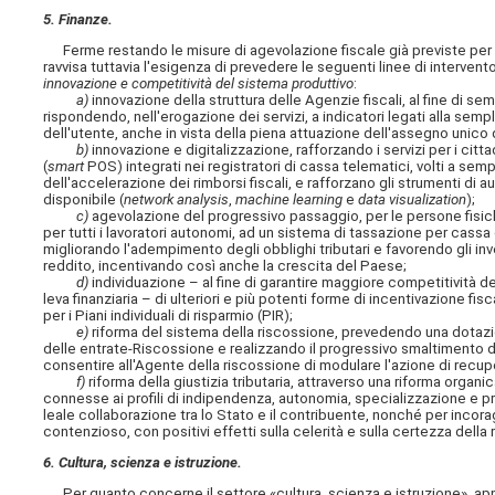
5. Finanze.
Ferme restando le misure di agevolazione fiscale già previste per speci
ravvisa tuttavia l'esigenza di prevedere le seguenti linee di intervento 
innovazione e competitività del sistema produttivo
:
a)
innovazione della struttura delle Agenzie fiscali, al fine di sem
rispondendo, nell'erogazione dei servizi, a indicatori legati alla semp
dell'utente, anche in vista della piena attuazione dell'assegno unico 
b)
innovazione e digitalizzazione, rafforzando i servizi per i citta
(
smart
POS) integrati nei registratori di cassa telematici, volti a sem
dell'accelerazione dei rimborsi fiscali, e rafforzano gli strumenti di au
disponibile (
network analysis
,
machine learning
e
data visualization
);
c)
agevolazione del progressivo passaggio, per le persone fisic
per tutti i lavoratori autonomi, ad un sistema di tassazione per cass
migliorando l'adempimento degli obblighi tributari e favorendo gli inv
reddito, incentivando così anche la crescita del Paese;
d)
individuazione – al fine di garantire maggiore competitività de
leva finanziaria – di ulteriori e più potenti forme di incentivazione f
per i Piani individuali di risparmio (PIR);
e)
riforma del sistema della riscossione, prevedendo una dotazion
delle entrate-Riscossione e realizzando il progressivo smaltimento del
consentire all'Agente della riscossione di modulare l'azione di recup
f)
riforma della giustizia tributaria, attraverso una riforma organica
connesse ai profili di indipendenza, autonomia, specializzazione e pr
leale collaborazione tra lo Stato e il contribuente, nonché per incoragg
contenzioso, con positivi effetti sulla celerità e sulla certezza della
6. Cultura, scienza e istruzione.
Per quanto concerne il settore «cultura, scienza e istruzione», appa