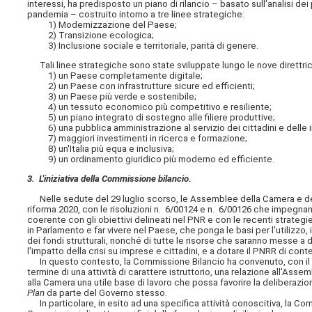
interessi, ha predisposto un piano di rilancio – basato sull'analisi dei 
pandemia – costruito intorno a tre linee strategiche:
1) Modernizzazione del Paese;
2) Transizione ecologica;
3) Inclusione sociale e territoriale, parità di genere.
Tali linee strategiche sono state sviluppate lungo le nove direttrici
1) un Paese completamente digitale;
2) un Paese con infrastrutture sicure ed efficienti;
3) un Paese più verde e sostenibile;
4) un tessuto economico più competitivo e resiliente;
5) un piano integrato di sostegno alle filiere produttive;
6) una pubblica amministrazione al servizio dei cittadini e delle 
7) maggiori investimenti in ricerca e formazione;
8) un'Italia più equa e inclusiva;
9) un ordinamento giuridico più moderno ed efficiente.
3. L'iniziativa della Commissione bilancio.
Nelle sedute del 29 luglio scorso, le Assemblee della Camera e de
riforma 2020, con le risoluzioni n. 6/00124 e n. 6/00126 che impegnano
coerente con gli obiettivi delineati nel PNR e con le recenti strateg
in Parlamento e far vivere nel Paese, che ponga le basi per l'utilizzo,
dei fondi strutturali, nonché di tutte le risorse che saranno messe a d
l'impatto della crisi su imprese e cittadini, e a dotare il PNRR di conte
In questo contesto, la Commissione Bilancio ha convenuto, con il co
termine di una attività di carattere istruttorio, una relazione all'Ass
alla Camera una utile base di lavoro che possa favorire la deliberazion
Plan
da parte del Governo stesso.
In particolare, in esito ad una specifica attività conoscitiva, la C