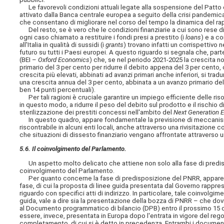
Le favorevoli condizioni attuali legate alla sospensione del Patto di
attivato dalla Banca centrale europea a seguito della crisi pandemi
che consentano di migliorare nel corso del tempo la dinamica del ra
Del resto, se è vero che le condizioni finanziarie a cui sono rese di
ogni caso chiamato a restituire i fondi presi a prestito (i
loans
) e a c
all'Italia in qualità di sussidi (i
grants
) trovano infatti un corrispettiv
futuro su tutti i Paesi europei. A questo riguardo si segnala che, par
(BEI –
Oxford Economics
) che, se nel periodo 2021-2025 la crescita n
primario del 3 per cento per ridurre il debito appena del 3 per cento,
crescita più elevati, abbinati ad avanzi primari anche inferiori, si t
una crescita annua del 3 per cento, abbinata a un avanzo primario de
ben 14 punti percentuali).
Per tali ragioni è cruciale garantire un impiego efficiente delle riso
in questo modo, a ridurre il peso del debito sul prodotto e il rischio 
sterilizzazione dei prestiti concessi nell'ambito del
Next Generation 
In questo quadro, appare fondamentale la previsione di meccanismi 
riscontrabile in alcuni enti locali, anche attraverso una rivisitazione
co
che situazioni di dissesto finanziario vengano affrontate attraverso un 
5.6. Il coinvolgimento del Parlamento.
Un aspetto molto delicato che attiene non solo alla fase di predisp
coinvolgimento del Parlamento.
Per quanto concerne la fase di predisposizione del PNRR, appare i
fase, di cui la proposta di linee guida presentata dal Governo rappr
riguardo con specifici atti di indirizzo. In particolare, tale coinvol
guida, vale a dire sia la presentazione della bozza di PNRR – che
al Documento programmatico di bilancio (DPB) entro il prossimo 15 
essere, invece, presentata in Europa dopo l'entrata in vigore del re
completamento, di cui si è detto in precedenza. Entrambi i documen