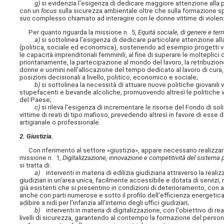
g)
si evidenzia l'esigenza di dedicare maggiore attenzione alla p
con un
focus
sulla sicurezza ambientale oltre che sulla formazione sp
suo complesso chiamato ad interagire con le donne vittime di violen
Per quanto riguarda la missione n. 5,
Equità sociale, di genere e terri
a)
si sottolinea l'esigenza di dedicare particolare attenzione alla
(politica, sociale ed economica), sostenendo ad esempio progetti volt
le capacità imprenditoriali femminili, al fine di superare le molteplic
prioritariamente, la partecipazione al mondo del lavoro, la retribuzione
donne e uomini nell'allocazione del tempo dedicato al lavoro di cura, a
posizioni decisionali a livello, politico, economico e sociale;
b)
si sottolinea la necessità di attuare nuove politiche giovanili v
stupefacenti e bevande alcoliche, promuovendo altresì le politiche vo
del Paese;
c)
si rileva l'esigenza di incrementare le risorse del Fondo di sol
vittime di reati di tipo mafioso, prevedendo altresì in favore di ess
artigianale o professionale.
2. Giustizia.
Con riferimento al settore «giustizia», appare necessario realizzare 
missione n. 1,
Digitalizzazione, innovazione e competitività del sistema 
si tratta di:
a)
interventi in materia di edilizia giudiziaria attraverso la reali
giudiziari in un'area unica, facilmente accessibile e dotata di servizi, 
già esistenti che si presentino in condizioni di deterioramento, con a
anche con parti numerose e sotto il profilo dell'efficienza energetica
adibire a nidi per l'infanzia all'interno degli uffici giudiziari;
b)
interventi in materia di digitalizzazione, con l'obiettivo di r
livelli di sicurezza, garantendo al contempo la formazione del perso