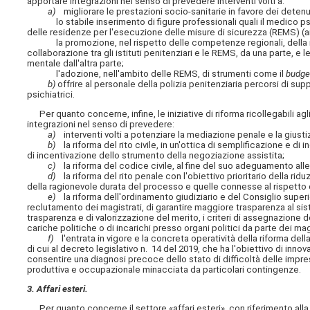
apportare integrazioni nel senso di prevedere interventi volti a:
a)
migliorare le prestazioni socio-sanitarie in favore dei detenu
lo stabile inserimento di figure professionali quali il medico psic
delle residenze per l'esecuzione delle misure di sicurezza (REMS) (
la promozione, nel rispetto delle competenze regionali, della real
collaborazione tra gli istituti penitenziari e le REMS, da una parte, e l
mentale dall'altra parte;
l'adozione, nell'ambito delle REMS, di strumenti come il
budge
b)
offrire al personale della polizia penitenziaria percorsi di su
psichiatrici.
Per quanto concerne, infine, le iniziative di riforma ricollegabili agl
integrazioni nel senso di prevedere:
a)
interventi volti a potenziare la mediazione penale e la giusti
b)
la riforma del rito civile, in un'ottica di semplificazione e di
di incentivazione dello strumento della negoziazione assistita;
c)
la riforma del codice civile, al fine del suo adeguamento all
d)
la riforma del rito penale con l'obiettivo prioritario della 
della ragionevole durata del processo e quelle connesse al rispetto 
e)
la riforma dell'ordinamento giudiziario e del Consiglio superio
reclutamento dei magistrati, di garantire maggiore trasparenza al siste
trasparenza e di valorizzazione del merito, i criteri di assegnazione degl
cariche politiche o di incarichi presso organi politici da parte dei mag
f)
l'entrata in vigore e la concreta operatività della riforma della
di cui al decreto legislativo n. 14 del 2019, che ha l'obiettivo di inno
consentire una diagnosi precoce dello stato di difficoltà delle impr
produttiva e occupazionale minacciata da particolari contingenze.
3. Affari esteri.
Per quanto concerne il settore «affari esteri», con riferimento alla