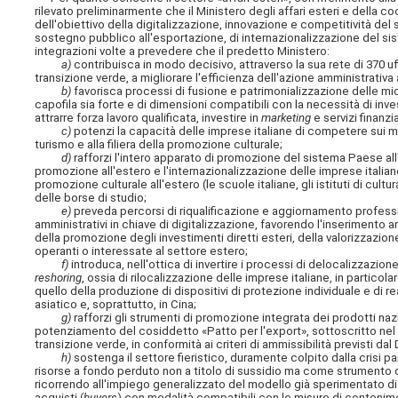
rilevato preliminarmente che il Ministero degli affari esteri e della
dell'obiettivo della digitalizzazione, innovazione e competitività del
sostegno pubblico all'esportazione, di internazionalizzazione del s
integrazioni volte a prevedere che il predetto Ministero:
a)
contribuisca in modo decisivo, attraverso la sua rete di 370 uff
transizione verde, a migliorare l'efficienza dell'azione amministrativa
b)
favorisca processi di fusione e patrimonializzazione delle mic
capofila sia forte e di dimensioni compatibili con la necessità di in
attrarre forza lavoro qualificata, investire in
marketing
e servizi finanzia
c)
potenzi la capacità delle imprese italiane di competere sui mer
turismo e alla filiera della promozione culturale;
d)
rafforzi l'intero apparato di promozione del sistema Paese all'
promozione all'estero e l'internazionalizzazione delle imprese itali
promozione culturale all'estero (le scuole italiane, gli istituti di cultu
delle borse di studio;
e)
preveda percorsi di riqualificazione e aggiornamento professi
amministrativi in chiave di digitalizzazione, favorendo l'inserimento a
della promozione degli investimenti diretti esteri, della valorizzazio
operanti o interessate al settore estero;
f)
introduca, nell'ottica di invertire i processi di delocalizzazione,
reshoring
, ossia di rilocalizzazione delle imprese italiane, in particol
quello della produzione di dispositivi di protezione individuale e di 
asiatico e, soprattutto, in Cina;
g)
rafforzi gli strumenti di promozione integrata dei prodotti naz
potenziamento del cosiddetto «Patto per l'export», sottoscritto nel g
transizione verde, in conformità ai criteri di ammissibilità previsti dal 
h)
sostenga il settore fieristico, duramente colpito dalla crisi 
risorse a fondo perduto non a titolo di sussidio ma come strumento di
ricorrendo all'impiego generalizzato del modello già sperimentato di «co
acquisti (
buyers
) con modalità compatibili con le misure di conteni