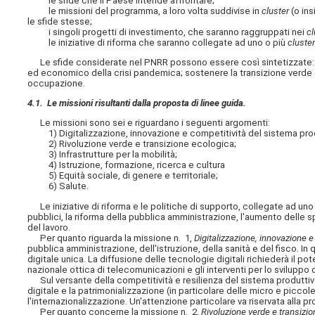
le sfide che il Paese intende affrontare;
le missioni del programma, a loro volta suddivise in
cluster
(o ins
le sfide stesse;
i singoli progetti di investimento, che saranno raggruppati nei
cl
le iniziative di riforma che saranno collegate ad uno o più
cluste
Le sfide considerate nel PNRR possono essere così sintetizzate: miglio
ed economico della crisi pandemica; sostenere la transizione verde e 
occupazione.
4.1. Le missioni risultanti dalla proposta di linee guida.
Le missioni sono sei e riguardano i seguenti argomenti:
1) Digitalizzazione, innovazione e competitività del sistema prod
2) Rivoluzione verde e transizione ecologica;
3) Infrastrutture per la mobilità;
4) Istruzione, formazione, ricerca e cultura
5) Equità sociale, di genere e territoriale;
6) Salute.
Le iniziative di riforma e le politiche di supporto, collegate ad uno
pubblici, la riforma della pubblica amministrazione, l'aumento delle spes
del lavoro.
Per quanto riguarda la missione n. 1,
Digitalizzazione, innovazione e
pubblica amministrazione, dell'istruzione, della sanità e del fisco. I
digitale unica. La diffusione delle tecnologie digitali richiederà il 
nazionale ottica di telecomunicazioni e gli interventi per lo sviluppo d
Sul versante della competitività e resilienza del sistema produttiv
digitale e la patrimonializzazione (in particolare delle micro e picco
l'internazionalizzazione. Un'attenzione particolare va riservata alla p
Per quanto concerne la missione n. 2,
Rivoluzione verde e transizi