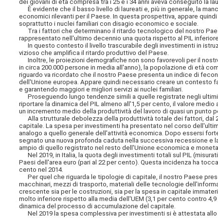
dei giovani di età compresa tra i 25 e i 34 anni aveva conseguito la la
È evidente che il basso livello di laureati e, più in generale, la ma
economici rilevanti per il Paese. In questa prospettiva, appare quindi
soprattutto i nuclei familiari con disagio economico e sociale.
Tra i fattori che determinano il ritardo tecnologico del nostro Paese v
rappresentato nell'ultimo decennio una quota rispetto al PIL inferiore
In questo contesto il livello trascurabile degli investimenti in istruzi
vizioso che amplifica il ritardo produttivo del Paese.
Inoltre, le proiezioni demografiche non sono favorevoli per il nostr
in circa 200.000 persone in media all'anno), la popolazione di età compr
riguardo va ricordato che il nostro Paese presenta un indice di fecondi
dell'Unione europea. Appare quindi necessario creare un contesto fav
e garantendo maggiori e migliori servizi ai nuclei familiari.
Proseguendo lungo tendenze simili a quelle registrate negli ultimi d
riportare la dinamica del PIL almeno all'1,5 per cento, il valore medio a
un incremento medio della produttività del lavoro di quasi un punto p
Alla strutturale debolezza della produttività totale dei fattori, da
capitale. La spesa per investimenti ha presentato nel corso dell'u
analogo a quello generale dell'attività economica. Dopo essersi fortem
segnato una nuova profonda caduta nella successiva recessione e la 
ampio di quello registrato nel resto dell'Unione economica e moneta
Nel 2019, in Italia, la quota degli investimenti totali sul PIL (misurat
Paesi dell'area euro (pari al 22 per cento). Questa incidenza ha tocc
cento nel 2014.
Per quel che riguarda le tipologie di capitale, il nostro Paese pres
macchinari, mezzi di trasporto, materiali delle tecnologie dell'info
crescente sia per le costruzioni, sia per la spesa in capitale immaterial
molto inferiore rispetto alla media dell'UEM (3,1 per cento contro 4
dinamica del processo di accumulazione del capitale.
Nel 2019 la spesa complessiva per investimenti si è attestata allo st