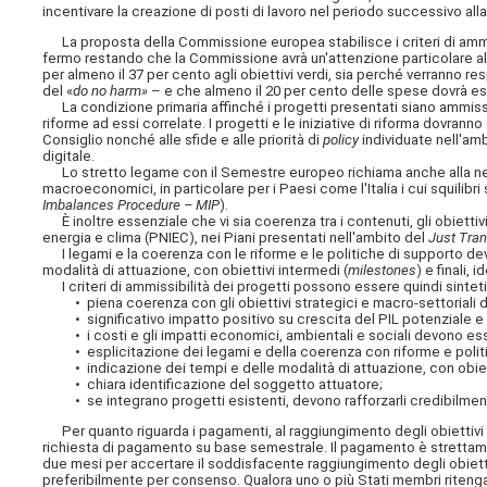
incentivare la creazione di posti di lavoro nel periodo successivo al
La proposta della Commissione europea stabilisce i criteri di ammiss
fermo restando che la Commissione avrà un'attenzione particolare al
per almeno il 37 per cento agli obiettivi verdi, sia perché verranno re
del «
do no harm»
– e che almeno il 20 per cento delle spese dovrà ess
La condizione primaria affinché i progetti presentati siano ammissib
riforme ad essi correlate. I progetti e le iniziative di riforma dovra
Consiglio nonché alle sfide e alle priorità di
policy
individuate nell'amb
digitale.
Lo stretto legame con il Semestre europeo richiama anche alla neces
macroeconomici, in particolare per i Paesi come l'Italia i cui squilibri
Imbalances Procedure – MIP
).
È inoltre essenziale che vi sia coerenza tra i contenuti, gli obiettiv
energia e clima (PNIEC), nei Piani presentati nell'ambito del
Just Tran
I legami e la coerenza con le riforme e le politiche di supporto de
modalità di attuazione, con obiettivi intermedi (
milestones
) e finali,
I criteri di ammissibilità dei progetti possono essere quindi sinteti
• piena coerenza con gli obiettivi strategici e macro-settoriali 
• significativo impatto positivo su crescita del PIL potenziale 
• i costi e gli impatti economici, ambientali e sociali devono esser
• esplicitazione dei legami e della coerenza con riforme e politi
• indicazione dei tempi e delle modalità di attuazione, con obiett
• chiara identificazione del soggetto attuatore;
• se integrano progetti esistenti, devono rafforzarli credibilmen
Per quanto riguarda i pagamenti, al raggiungimento degli obiettivi
richiesta di pagamento su base semestrale. Il pagamento è strettame
due mesi per accertare il
soddisfacente raggiungimento degli obietti
preferibilmente per consenso. Qualora uno o più Stati membri riteng