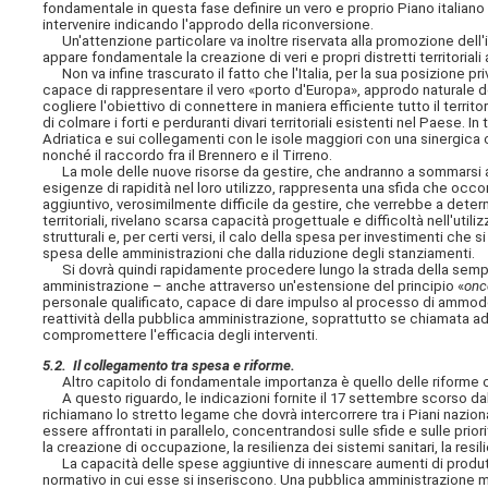
fondamentale in questa fase definire un vero e proprio Piano italian
intervenire indicando l'approdo della riconversione.
Un'attenzione particolare va inoltre riservata alla promozione dell'i
appare fondamentale la creazione di veri e propri distretti territoriali a
Non va infine trascurato il fatto che l'Italia, per la sua posizione 
capace di rappresentare il vero «porto d'Europa», approdo naturale dei 
cogliere l'obiettivo di connettere in maniera efficiente tutto il territo
di colmare i forti e perduranti divari territoriali esistenti nel Paese. 
Adriatica e sui collegamenti con le isole maggiori con una sinergica con
nonché il raccordo fra il Brennero e il Tirreno.
La mole delle nuove risorse da gestire, che andranno a sommarsi agli
esigenze di rapidità nel loro utilizzo, rappresenta una sfida che oc
aggiuntivo, verosimilmente difficile da gestire, che verrebbe a determ
territoriali, rivelano scarsa capacità progettuale e difficoltà nell'ut
strutturali e, per certi versi, il calo della spesa per investimenti che 
spesa delle amministrazioni che dalla riduzione degli stanziamenti.
Si dovrà quindi rapidamente procedere lungo la strada della sempli
amministrazione – anche attraverso un'estensione del principio «
onc
personale qualificato, capace di dare impulso al processo di ammode
reattività della pubblica amministrazione, soprattutto se chiamata ad
compromettere l'efficacia degli interventi.
5.2. Il collegamento tra spesa e riforme.
Altro capitolo di fondamentale importanza è quello delle riforme
A questo riguardo, le indicazioni fornite il 17 settembre scorso dal
richiamano lo stretto legame che dovrà intercorrere tra i Piani nazi
essere affrontati in parallelo, concentrandosi sulle sfide e sulle prior
la creazione di occupazione, la resilienza dei sistemi sanitari, la re
La capacità delle spese aggiuntive di innescare aumenti di produtt
normativo in cui esse si inseriscono. Una pubblica amministrazione m