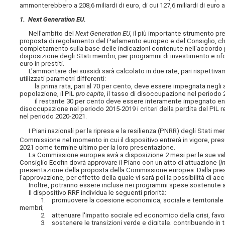
ammonterebbero a 208,6 miliardi di euro, di cui 127,6 miliardi di euro a 
1. Next Generation EU.
Nell'ambito del
Next Generation EU
, il più importante strumento prev
proposta di regolamento del Parlamento europeo e del Consiglio, che i
completamento sulla base delle indicazioni contenute nell'accordo pol
disposizione degli Stati membri, per programmi di investimento e riforme
euro in prestiti.
L'ammontare dei sussidi sarà calcolato in due rate, pari rispettivame
utilizzati parametri differenti:
la prima rata, pari al 70 per cento, deve essere impegnata negli ann
popolazione, il PIL
pro capite
, il tasso di disoccupazione nel periodo
il restante 30 per cento deve essere interamente impegnato entro la
disoccupazione nel periodo 2015-2019 i criteri della perdita del PIL r
nel periodo 2020-2021.
I Piani nazionali per la ripresa e la resilienza (PNRR) degli Stati m
Commissione nel momento in cui il dispositivo entrerà in vigore, pre
2021 come termine ultimo per la loro presentazione.
La Commissione europea avrà a disposizione 2 mesi per le sue valuta
Consiglio Ecofin dovrà approvare il Piano con un atto di attuazione (
i
presentazione della proposta della Commissione europea. Dalla pres
l'approvazione, per effetto della quale vi sarà poi la possibilità di 
Inoltre, potranno essere incluse nei programmi spese sostenute a part
Il dispositivo RRF individua le seguenti priorità:
1. promuovere la coesione economica, sociale e territoriale dell'
membri;
2. attenuare l'impatto sociale ed economico della crisi, favorendo
3. sostenere le transizioni verde e digitale, contribuendo in tal m