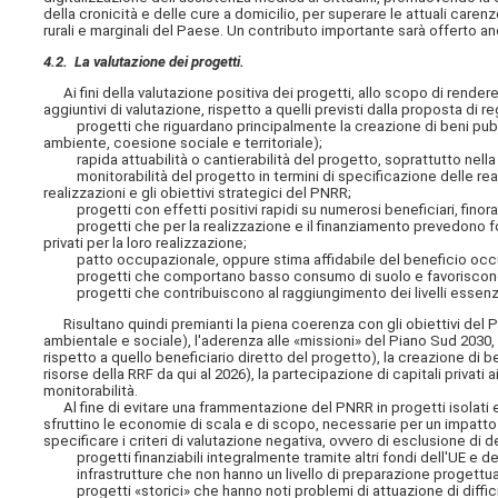
della cronicità e delle cure a domicilio, per superare le attuali carenz
rurali e marginali del Paese. Un contributo importante sarà offerto 
4.2. La valutazione dei progetti.
Ai fini della valutazione positiva dei progetti, allo scopo di rendere 
aggiuntivi di valutazione, rispetto a quelli previsti dalla proposta d
progetti che riguardano principalmente la creazione di beni pubblic
ambiente, coesione sociale e territoriale);
rapida attuabilità o cantierabilità del progetto, soprattutto nella
monitorabilità del progetto in termini di specificazione delle realiz
realizzazioni e gli obiettivi strategici del PNRR;
progetti con effetti positivi rapidi su numerosi beneficiari, finora
progetti che per la realizzazione e il finanziamento prevedono for
privati per la loro realizzazione;
patto occupazionale, oppure stima affidabile del beneficio occ
progetti che comportano basso consumo di suolo e favoriscono l'uti
progetti che contribuiscono al raggiungimento dei livelli essenzia
Risultano quindi premianti la piena coerenza con gli obiettivi del Pia
ambientale e sociale), l'aderenza alle «missioni» del Piano Sud 2030, 
rispetto a quello beneficiario diretto del progetto), la creazione di b
risorse della RRF da qui al 2026), la partecipazione di capitali privati 
monitorabilità.
Al fine di evitare una frammentazione del PNRR in progetti isolati e no
sfruttino le economie di scala e di scopo, necessarie per un impatto si
specificare i criteri di valutazione negativa, ovvero di esclusione di d
progetti finanziabili integralmente tramite altri fondi dell'UE e d
infrastrutture che non hanno un livello di preparazione progettuale
progetti «storici» che hanno noti problemi di attuazione di difficil