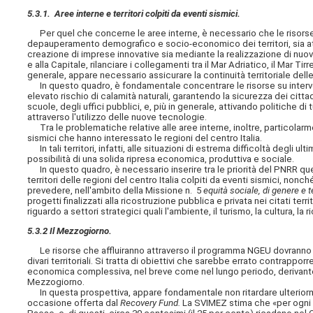
5.3.1. Aree interne e territori colpiti da eventi sismici.
Per quel che concerne le aree interne, è necessario che le risorse 
depauperamento demografico e socio-economico dei territori, sia attra
creazione di imprese innovative sia mediante la realizzazione di nuove 
e alla Capitale, rilanciare i collegamenti tra il Mar Adriatico, il Mar Ti
generale, appare necessario assicurare la continuità territoriale
delle
In questo quadro, è fondamentale concentrare le risorse su interventi 
elevato rischio di calamità naturali, garantendo la sicurezza dei citta
scuole, degli uffici pubblici, e, più in generale, attivando politiche d
attraverso l'utilizzo delle nuove tecnologie.
Tra le problematiche relative alle aree interne, inoltre, particolarm
sismici che hanno interessato le regioni del centro Italia.
In tali territori, infatti, alle situazioni di estrema difficoltà degli u
possibilità di una solida ripresa economica, produttiva e sociale.
In questo quadro, è necessario inserire tra le priorità del PNRR quel
territori delle regioni del centro Italia colpiti da eventi sismici, nonch
prevedere, nell'ambito della Missione n. 5
equità sociale, di genere e te
progetti finalizzati alla ricostruzione pubblica e privata nei citati ter
riguardo a settori strategici quali l'ambiente, il turismo, la cultura, la 
5.3.2 Il Mezzogiorno.
Le risorse che affluiranno attraverso il programma NGEU dovranno ess
divari territoriali. Si tratta di obiettivi che sarebbe errato contrapp
economica complessiva, nel breve come nel lungo periodo, derivante
Mezzogiorno.
In questa prospettiva, appare fondamentale non ritardare ulteriormente
occasione offerta dal
Recovery Fund.
La SVIMEZ stima che «per ogni eu