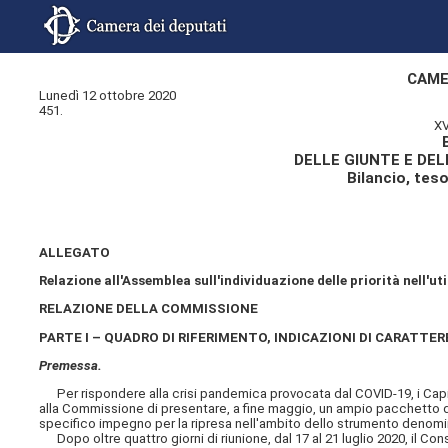
CAME
Lunedì 12 ottobre 2020
451.
XV
DELLE GIUNTE E DE
Bilancio, tes
ALLEGATO
Relazione all'Assemblea sull'individuazione delle priorità nell'ut
RELAZIONE DELLA COMMISSIONE
PARTE I – QUADRO DI RIFERIMENTO, INDICAZIONI DI CARATT
Premessa.
Per rispondere alla crisi pandemica provocata dal COVID-19, i Capi
alla Commissione di presentare, a fine maggio, un ampio pacchetto di
specifico impegno per la ripresa nell'ambito dello strumento denom
Dopo oltre quattro giorni di riunione, dal 17 al 21 luglio 2020, il Co