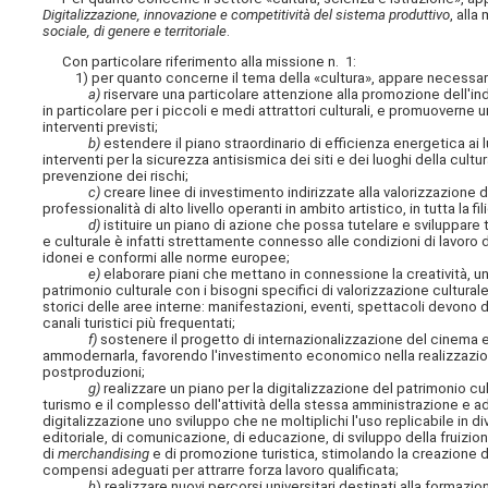
Digitalizzazione, innovazione e competitività del sistema produttivo
, alla
sociale, di genere e territoriale
.
Con particolare riferimento alla missione n. 1:
1) per quanto concerne il tema della «cultura», appare necessar
a)
riservare una particolare attenzione alla promozione dell'indu
in particolare per i piccoli e medi attrattori culturali, e promuoverne 
interventi previsti;
b)
estendere il piano straordinario di efficienza energetica ai l
interventi per la sicurezza antisismica dei siti e dei luoghi della cul
prevenzione dei rischi;
c)
creare linee di investimento indirizzate alla valorizzazione 
professionalità di alto livello operanti in ambito artistico, in tutta la fi
d)
istituire un piano di azione che possa tutelare e sviluppare t
e culturale è infatti strettamente connesso alle condizioni di lavoro di
idonei e conformi alle norme europee;
e)
elaborare piani che mettano in connessione la creatività, una
patrimonio culturale con i bisogni specifici di valorizzazione cultural
storici delle aree interne: manifestazioni, eventi, spettacoli devono
canali turistici più frequentati;
f)
sostenere il progetto di internazionalizzazione del cinema e de
ammodernarla, favorendo l'investimento economico nella realizzazion
postproduzioni;
g)
realizzare un piano per la digitalizzazione del patrimonio cult
turismo e il complesso dell'attività della stessa amministrazione e ad
digitalizzazione uno sviluppo che ne moltiplichi l'uso replicabile in d
editoriale, di comunicazione, di educazione, di sviluppo della fruizi
di
merchandising
e di promozione turistica, stimolando la creazione d
compensi adeguati per attrarre forza lavoro qualificata;
h
) realizzare nuovi percorsi universitari destinati alla formazi