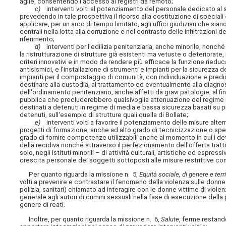
agile, consentendo l'accesso ai registri da remoto;
c)
interventi volti al potenziamento del personale dedicato al setto
prevedendo in tale prospettiva il ricorso alla costituzione di speciali 
applicare, per un arco di tempo limitato, agli uffici giudiziari che sia
centrali nella lotta alla corruzione e nel contrasto delle infiltrazioni
riferimento;
d)
interventi per l'edilizia penitenziaria, anche minorile, nonché 
la ristrutturazione di strutture già esistenti ma vetuste o deteriorat
criteri innovativi e in modo da rendere più efficace la funzione ried
antisismici, e l'installazione di strumenti e impianti per la sicurezza 
impianti per il compostaggio di comunità, con individuazione e predisp
destinare alla custodia, al trattamento ed eventualmente alla diagnosi 
dell'ordinamento penitenziario, anche affetti da gravi patologie, al fi
pubblica che precluderebbero qualsivoglia attenuazione del regime in
destinati a detenuti in regime di media e bassa sicurezza basati su 
detenuti, sull'esempio di strutture quali quella di Bollate;
e)
interventi volti a favorire il potenziamento delle misure alter
progetti di formazione, anche ad alto grado di tecnicizzazione o speci
grado di fornire competenze utilizzabili anche al momento in cui i det
della recidiva nonché attraverso il perfezionamento dell'offerta tratt
solo, negli istituti minorili – di attività culturali, artistiche ed espr
crescita personale dei soggetti sottoposti alle misure restrittive con s
Per quanto riguarda la missione n. 5,
Equità sociale, di genere e terri
volti a prevenire e contrastare il fenomeno della violenza sulle donn
polizia, sanitari) chiamato ad interagire con le donne vittime di violen
generale agli autori di crimini sessuali nella fase di esecuzione dell
genere di reati.
Inoltre, per quanto riguarda la missione n. 6,
Salute
, ferme restand