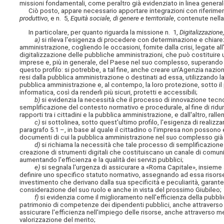
missioni fondamentali, come peraltro già evidenziato in linea generale
Ciò posto, appare necessario apportare integrazioni con riferiment
produttivo
, e n. 5,
Equità sociale, di genere e territoriale
, contenute nell
In particolare, per quanto riguarda la missione n. 1,
Digitalizzazione
a)
si rileva l'esigenza di procedere con determinazione e chiar
amministrazione, cogliendo le occasioni, fornite dalla crisi, legate
digitalizzazione delle pubbliche amministrazioni, che può costituire 
imprese e, più in generale, del Paese nel suo complesso, superando l
questo profilo: si potrebbe, a tal fine, anche creare un'Agenzia nazion
resi dalla pubblica amministrazione o destinati ad essa, utilizzando 
pubblica amministrazione e, al contempo, la loro protezione, sotto il p
informatica, così da renderli più sicuri, protetti e accessibili;
b)
si evidenzia la necessità che il processo di innovazione tecn
semplificazione del contesto normativo e procedurale, al fine di ridurre
rapporti tra i cittadini e la pubblica amministrazione, e dall'altro, rall
c)
si sottolinea, sotto quest'ultimo profilo, l'esigenza di realizz
paragrafo 5.1 –, in base al quale il cittadino o l'impresa non possono es
documenti di cui la pubblica amministrazione nel suo complesso già
d)
si richiama la necessità che tale processo di semplificazione s
creazione di strumenti digitali che costituiscano un canale di comunic
aumentando l'efficienza e la qualità dei servizi pubblici;
e)
si segnala l'urgenza di assicurare a «Roma Capitale», insieme a
definire uno specifico statuto normativo, assegnando ad essa risorse
investimento che derivano dalla sua specificità e peculiarità, garan
considerazione del suo ruolo e anche in vista del prossimo Giubileo;
f)
si evidenzia come il miglioramento nell'efficienza della pubbl
patrimonio di competenze dei dipendenti pubblici, anche attraverso i
assicurare l'efficienza nell'impiego delle risorse, anche attraverso me
valorizzazione del merito;