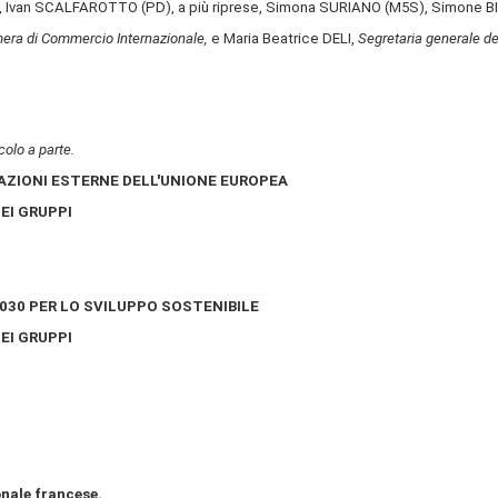
, Ivan SCALFAROTTO (PD), a più riprese, Simona SURIANO (M5S), Simone BILLI
mera di Commercio Internazionale,
e Maria Beatrice DELI,
Segretaria generale d
colo a parte.
AZIONI ESTERNE DELL'UNIONE EUROPEA
EI GRUPPI
30 PER LO SVILUPPO SOSTENIBILE
EI GRUPPI
nale francese.