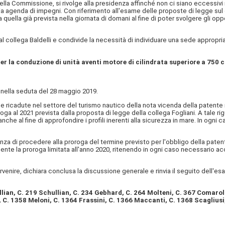
la Commissione, si rivolge alla presidenza affinché non ci siano eccessivi 
pria agenda di impegni. Con riferimento all'esame delle proposte di legge su
a quella già prevista nella giornata di
domani al fine di poter svolgere gli o
ollega Baldelli e condivide la necessità di individuare una sede appropria
per la conduzione di unità aventi motore di cilindrata superiore a 750 c
ella seduta del 28 maggio 2019.
ricadute nel settore del turismo nautico della nota vicenda della patente n
ga al 2021 prevista dalla proposta di legge della collega Fogliani. A tale ri
 anche al fine di approfondire i profili inerenti alla sicurezza in mare. In 
genza di procedere alla proroga del termine previsto per l'obbligo della pate
mente la proroga limitata all'anno 2020, ritenendo in ogni caso necessario ac
venire, dichiara conclusa la discussione generale e rinvia il seguito dell'es
lian, C. 219 Schullian, C. 234 Gebhard, C. 264 Molteni, C. 367 Comaroli
. 1358 Meloni, C. 1364 Frassini, C. 1366 Maccanti, C. 1368 Scagliusi, 