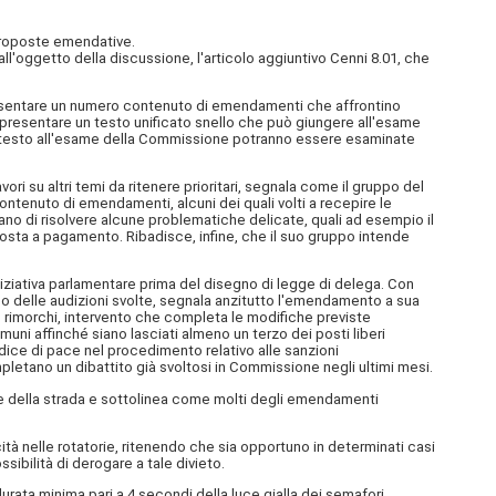
proposte emendative.
'oggetto della discussione, l'articolo aggiuntivo Cenni 8.01, che
a presentare un numero contenuto di emendamenti che affrontino
to presentare un testo unificato snello che può giungere all'esame
o del testo all'esame della Commissione potranno essere esaminate
 su altri temi da ritenere prioritari, segnala come il gruppo del
ntenuto di emendamenti, alcuni dei quali volti a recepire le
tano di risolvere alcune problematiche delicate, quali ad esempio il
 sosta a pagamento. Ribadisce, infine, che il suo gruppo intende
ziativa parlamentare prima del disegno di legge di delega. Con
o delle audizioni svolte, segnala anzitutto l'emendamento a sua
oro rimorchi, intervento che completa le modifiche previste
omuni affinché siano lasciati almeno un terzo dei posti liberi
dice di pace nel procedimento relativo alle sanzioni
letano un dibattito già svoltosi in Commissione negli ultimi mesi.
e della strada e sottolinea come molti degli emendamenti
tà nelle rotatorie, ritenendo che sia opportuno in determinati casi
sibilità di derogare a tale divieto.
ata minima pari a 4 secondi della luce gialla dei semafori.