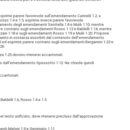
rime parere favorevole sull'emendamento Carinelli 1.2, a
Rosso 1.4 e 1.5; esprime invece parere favorevole
amento degli emendamenti Serritella 1.8 e Mulè 1.10, mentre
e contrario sugli emendamenti Rosso 1.13 e Baldelli 1.14, mentre
zani 1.18 e sugli emendamenti Rosso 1.19 e Mulè 1.20. Propone
quanto in sostanza assorbiti dal contenuto dell'emendamento
 ed esprime parere contrario sugli emendamenti Bergamini 1.23 e
26.
anza 1.25 devono ritenersi accantonati.
to dall'emendamento Spessotto 1.12. Ne chiede quindi
accantonati.
aldelli 1.6, Rosso 1.4 e 1.5.
del testo unificato, deve ritenersi precluso dall'approvazione
enti Meloni 1.9 e Gemmato 1.11.