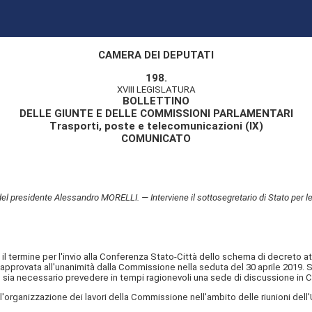
CAMERA DEI DEPUTATI
198.
XVIII LEGISLATURA
BOLLETTINO
DELLE GIUNTE E DELLE COMMISSIONI PARLAMENTARI
Trasporti, poste e telecomunicazioni (IX)
COMUNICATO
 presidente Alessandro MORELLI. — Interviene il sottosegretario di Stato per le in
rmine per l'invio alla Conferenza Stato-Città dello schema di decreto attua
, approvata all'unanimità dalla Commissione nella seduta del 30 aprile 2019. S
e sia necessario prevedere in tempi ragionevoli una sede di discussione in 
ll'organizzazione dei lavori della Commissione nell'ambito delle riunioni dell'