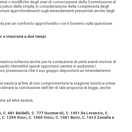
rinvii o modifiche degli orari di convocazione della Commissione al
l codice della strada, in considerazione della complessità degli
pportuni approfondimenti sugli emendamenti presentati anche dagli
ta per un confronto approfondito con il Governo sulla questione
c a iniezione a due tempi.
autica richiesta anche per la conduzione di unità aventi motore di
guardo riterrebbe quindi opportuno sentire in audizione i
ogni caso preannuncia che il suo gruppo depositerà un emendamento
nte nautica al fine di non compromettere la stagione turistica ormai
celerare la conclusione dell’
iter
di tale proposta di legge, anche
ame ad altra seduta.
, C. 681 Baldelli, C. 777 Gusmeroli, C. 1051 De Lorenzis, C.
C. 1399 Vinci, C. 1400 Vinci, C. 1601 Butti, C. 1613 Zanella e