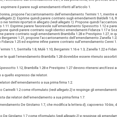
ad esprimere il parere sugli emendamenti riferiti all'articolo 1.
Donina, propone l'accantonamento dell'emendamento Termini 1.1, mentre esp
 allegato 2).
Esprime quindi parere contrario sugli emendamenti Baldelli 1.6, 
nei termini riportati in allegato
(vedi allegato 1).
Propone quindi l'accanton
o 1.11. Esprime parere favorevole sull'emendamento
Spessotto 1.12 e parer
ne quindi parere contrario sugli identici emendamenti Fidanza 1.17 e Soz
parere contrario sugli emendamenti Brambilla 1.28 e Prestipino 1.27, in 
o Bergamini 1.21, propone l'accantonamento dell'emendamento Zanella 1.22
Fidanza 1.25 ed esprime infine parere contrario sull'emendamento Cenni 1.
rmini 1.1, Serritella 1.8, Mulè 1.10, Bergamini 1.16 e 1.3, Zanella 1.22 e Fid
r le quali l'emendamento Brambilla 1.28 dovrebbe essere ritenuto assorbi
pessotto 1.12, Brambilla 1.28 e Prestipino 1.27 devono ritenersi anch'essi 
 quello espresso dai relatori.
latori dell'emendamento a sua prima firma 1.2.
Carinelli 1.2 come riformulato
(vedi allegato 2)
e respinge gli emendamenti B
 dai relatori dell'emendamento a sua prima firma 1.7.
'emendamento De Girolamo 1.7, che modifica la lettera
d)
, capoverso 10-
bis
, 
o De Girolamo 1.7 come riformulato
(vedi allegato 2)
e respinge gli emendam