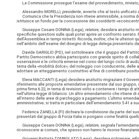
La Commissione prosegue l'esame del provvedimento, rinviato, d
Alessandro MORELLI,
presidente
, avverte che al testo unifica
Comunica che la Presidenza non ritiene ammissibile, a norma degli 
istituisce un fondo per la concessione dei cosiddetti «ecoincentivi»
Giuseppe Cesare DONINA (Lega),
relatore,
desidera anzitutto ri
specifiche questioni sulle quali poter aprire un confronto serrato. 
dell'Assemblea in tempi ristretti. Ricorda, inoltre, che le ulterio
nell'ambito dell'esame del disegno di legge delega presentato da
Davide GARIGLIO (PD), nel sottolineare che il gruppo del Partito 
Partito Democratico abbia partecipato con grande spirito di colla
osservazioni e le criticità emerse nel corso del lungo ciclo di aud
tema della «mobilità dolce», del noleggio con conducente, delle age
adottare un atteggiamento costruttivo al fine di contribuire posit
Elena MACCANTI (Lega) desidera anzitutto ringraziare il Governo c
riferimento alle proposte emendative presentate dal suo gruppo, c
prima firma 6.22, in tema di revisioni volto a contenere i tempi di 
nell'ultima legge di bilancio. Un altro emendamento che ritiene di se
all'interno delle aree di parcheggio a pagamento. L'ultimo emendam
amministrative; si tratta in particolare dell'emendamento 5.41 a s
Federica ZANELLA (FI) dichiara la condivisione da parte del suo 
presentati dal gruppo di Forza Italia si pongano come finalità quell
Giuseppe Cesare DONINA (Lega),
relatore,
segnala l'emendament
riconoscere ai comuni, che spesso non hanno le risorse finanziarie a
Giovanni Battista TOMBOLATO (Lega), desidera richiamare, infine, 