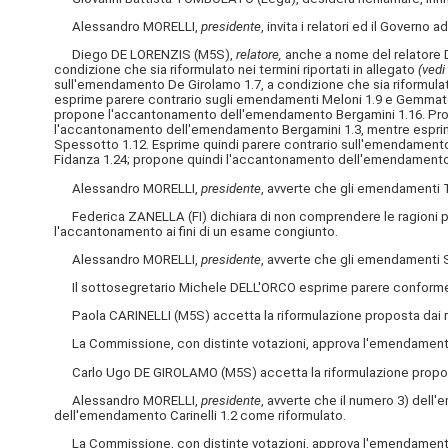
Alessandro MORELLI,
presidente
, invita i relatori ed il Governo 
Diego DE LORENZIS (M5S),
relatore,
anche a nome del relatore 
condizione che sia riformulato nei termini riportati in allegato
(vedi
sull'emendamento De Girolamo 1.7, a condizione che sia riformulato 
esprime parere contrario sugli emendamenti Meloni 1.9 e Gemmat
propone l'accantonamento dell'emendamento Bergamini 1.16. Propo
l'accantonamento dell'emendamento Bergamini 1.3, mentre esprime 
Spessotto 1.12. Esprime quindi parere contrario sull'emendament
Fidanza 1.24; propone quindi l'accantonamento dell'emendamento 
Alessandro MORELLI,
presidente
, avverte che gli emendamenti Te
Federica ZANELLA (FI) dichiara di non comprendere le ragioni pe
l'accantonamento ai fini di un esame congiunto.
Alessandro MORELLI,
presidente
, avverte che gli emendamenti S
Il sottosegretario Michele DELL'ORCO esprime parere conforme a
Paola CARINELLI (M5S) accetta la riformulazione proposta dai re
La Commissione, con distinte votazioni, approva l'emendamento 
Carlo Ugo DE GIROLAMO (M5S) accetta la riformulazione proposta
Alessandro MORELLI,
presidente
, avverte che il numero 3) dell
dell'emendamento Carinelli 1.2 come riformulato.
La Commissione, con distinte votazioni, approva l'emendament