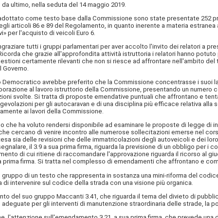
a ultimo, nella seduta del 14 maggio 2019.
to adottato come testo base dalla Commissione sono state presentate 252 
articoli 86 e 89 del Regolamento, in quanto inerente a materia estranea all
 per l'acquisto di veicoli Euro 6.
ngraziare tutti i gruppi parlamentari per aver accolto l'invito dei relatori 
Ricorda che grazie all'approfondita attività istruttoria i relatori hanno potu
ri questioni certamente rilevanti che non si riesce ad affrontare nell'ambit
l Governo.
Democratico avrebbe preferito che la Commissione concentrasse i suoi lavori
borazione al lavoro istruttorio della Commissione, presentando un numero co
izioni svolte. Si tratta di proposte emendative puntuali che affrontano e ten
volazioni per gli autocaravan e di una disciplina più efficace relativa alla
ivamente ai lavori della Commissione.
he ha voluto rendersi disponibile ad esaminare le proposte di legge di ini
he cercano di venire incontro alle numerose sollecitazioni emerse nel cors
attesa sia delle revisioni che delle immatricolazioni degli autoveicoli e dei l
gnalare, il 3.9 a sua prima firma, riguarda la previsione di un obbligo per i c
ento di cui ritiene di raccomandare l'approvazione riguarda il ricorso al giu
ua prima firma. Si tratta nel complesso di emendamenti che affrontano e comp
gruppo di un testo che rappresenta in sostanza una mini-riforma del codic
a di intervenire sul codice della strada con una visione più organica.
o del suo gruppo Maccanti 3.41, che riguarda il tema del divieto di pubblici
deguate per gli interventi di manutenzione straordinaria delle strade, la pos
l'attenzione sull'emendamento 3.21, a sua prima firma, che prevede una dur