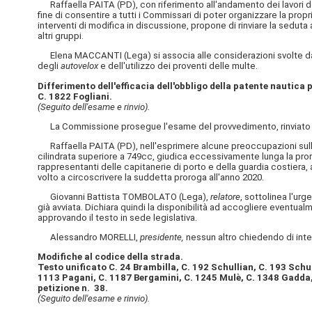
Raffaella PAITA (PD), con riferimento all'andamento dei lavori del
fine di consentire a tutti i Commissari di poter organizzare la pro
interventi di modifica in discussione, propone di rinviare la seduta 
altri gruppi.
Elena MACCANTI (Lega) si associa alle considerazioni svolte dal c
degli
autovelox
e dell'utilizzo dei proventi delle multe.
Differimento dell'efficacia dell'obbligo della patente nautica 
C. 1822 Fogliani.
(Seguito dell'esame e rinvio).
La Commissione prosegue l'esame del provvedimento, rinviato n
Raffaella PAITA (PD), nell'esprimere alcune preoccupazioni sulle 
cilindrata superiore a 749cc, giudica eccessivamente lunga la proro
rappresentanti delle capitanerie di porto e della guardia costiera,
volto a circoscrivere la suddetta proroga all'anno 2020.
Giovanni Battista TOMBOLATO (Lega),
relatore
, sottolinea l'ur
già avviata. Dichiara quindi la disponibilità ad accogliere eventual
approvando il testo in sede legislativa.
Alessandro MORELLI,
presidente,
nessun altro chiedendo di inter
Modifiche al codice della strada.
Testo unificato C. 24 Brambilla, C. 192 Schullian, C. 193 Schul
1113 Pagani, C. 1187 Bergamini, C. 1245 Mulè, C. 1348 Gadda, C
petizione n. 38.
(Seguito dell'esame e rinvio).