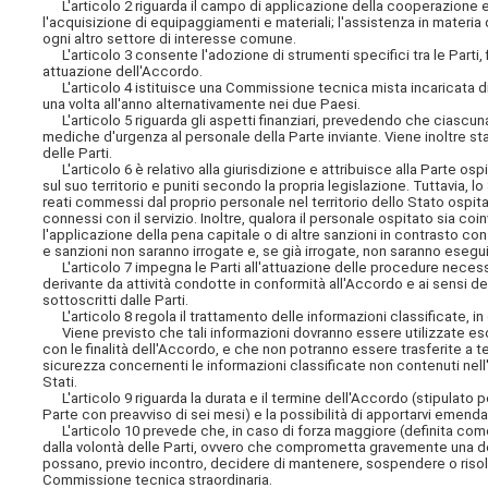
L'articolo 2 riguarda il campo di applicazione della cooperazione e cio
l'acquisizione di equipaggiamenti e materiali; l'assistenza in materia d
ogni altro settore di interesse comune.
L'articolo 3 consente l'adozione di strumenti specifici tra le Parti, f
attuazione dell'Accordo.
L'articolo 4 istituisce una Commissione tecnica mista incaricata di 
una volta all'anno alternativamente nei due Paesi.
L'articolo 5 riguarda gli aspetti finanziari, prevedendo che ciascu
mediche d'urgenza al personale della Parte inviante. Viene inoltre stab
delle Parti.
L'articolo 6 è relativo alla giurisdizione e attribuisce alla Parte osp
sul suo territorio e puniti secondo la propria legislazione. Tuttavia, lo
reati commessi dal proprio personale nel territorio dello Stato ospita
connessi con il servizio. Inoltre, qualora il personale ospitato sia coi
l'applicazione della pena capitale o di altre sanzioni in contrasto con
e sanzioni non saranno irrogate e, se già irrogate, non saranno esegui
L'articolo 7 impegna le Parti all'attuazione delle procedure necess
derivante da attività condotte in conformità all'Accordo e ai sensi del
sottoscritti dalle Parti.
L'articolo 8 regola il trattamento delle informazioni classificate, in 
Viene previsto che tali informazioni dovranno essere utilizzate escl
con le finalità dell'Accordo, e che non potranno essere trasferite a ter
sicurezza concernenti le informazioni classificate non contenuti nell
Stati.
L'articolo 9 riguarda la durata e il termine dell'Accordo (stipulato p
Parte con preavviso di sei mesi) e la possibilità di apportarvi emend
L'articolo 10 prevede che, in caso di forza maggiore (definita come 
dalla volontà delle Parti, ovvero che comprometta gravemente una delle
possano, previo incontro, decidere di mantenere, sospendere o risol
Commissione tecnica straordinaria.