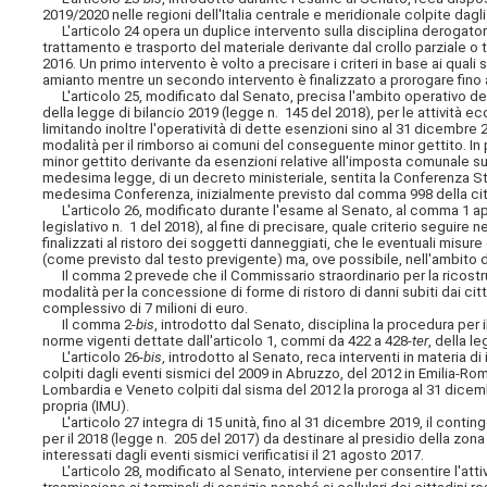
2019/2020 nelle regioni dell'Italia centrale e meridionale colpite dagli
L'articolo 24 opera un duplice intervento sulla disciplina derogatoria
trattamento e trasporto del materiale derivante dal crollo parziale o tot
2016. Un primo intervento è volto a precisare i criteri in base ai qual
amianto mentre un secondo intervento è finalizzato a prorogare fino al
L'articolo 25, modificato dal Senato, precisa l'ambito operativo dell
della legge di bilancio 2019 (legge n. 145 del 2018), per le attività 
limitando inoltre l'operatività di dette esenzioni sino al 31 dicembre 
modalità per il rimborso ai comuni del conseguente minor gettito. In p
minor gettito derivante da esenzioni relative all'imposta comunale sul
medesima legge, di un decreto ministeriale, sentita la Conferenza St
medesima Conferenza, inizialmente previsto dal comma 998 della cit
L'articolo 26, modificato durante l'esame al Senato, al comma 1 appo
legislativo n. 1 del 2018), al fine di precisare, quale criterio segui
finalizzati al ristoro dei soggetti danneggiati, che le eventuali misure
(come previsto dal testo previgente) ma, ove possibile, nell'ambito de
Il comma 2 prevede che il Commissario straordinario per la ricostruzi
modalità per la concessione di forme di ristoro di danni subiti dai citta
complessivo di 7 milioni di euro.
Il comma 2-
bis
, introdotto dal Senato, disciplina la procedura per i
norme vigenti dettate dall'articolo 1, commi da 422 a 428-
ter
, della l
L'articolo 26-
bis
, introdotto al Senato, reca interventi in materia di
colpiti dagli eventi sismici del 2009 in Abruzzo, del 2012 in Emilia-R
Lombardia e Veneto colpiti dal sisma del 2012 la proroga al 31 dicem
propria (IMU).
L'articolo 27 integra di 15 unità, fino al 31 dicembre 2019, il conting
per il 2018 (legge n. 205 del 2017) da destinare al presidio della zo
interessati dagli eventi sismici verificatisi il 21 agosto 2017.
L'articolo 28, modificato al Senato, interviene per consentire l'attiv