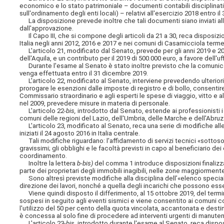
economico e lo stato patrimoniale – documenti contabili disciplinati d
sull'ordinamento degli enti locali) – relativi all'esercizio 2018 entro i
La disposizione prevede inoltre che tali documenti siano inviati all
dall'approvazione.
Il Capo III, che si compone degli articoli da 21 a 30, reca disposizion
Italia negli anni 2012, 2016 e 2017 e nei comuni di Casamicciola term
L'articolo 21, modificato dal Senato, prevede per gli anni 2019 e 202
dell'Aquila, e un contributo per il 2019 di 500.000 euro, a favore dell'
Durante l'esame al Senato è stato inoltre previsto che la comunicaz
venga effettuata entro il 31 dicembre 2019.
L'articolo 22, modificato al Senato, interviene prevedendo ulteriori mis
prorogare le esenzioni dalle imposte di registro e di bollo, consentir
Commissario straordinario e agli esperti le spese di viaggio, vitto e a
nel 2009, prevedere misure in materia di personale.
L'articolo 22-
bis,
introdotto dal Senato, estende ai professionisti i
comuni delle regioni del Lazio, dell'Umbria, delle Marche e dell'Abruz
L'articolo 23, modificato al Senato, reca una serie di modifiche alle
iniziati il 24 agosto 2016 in Italia centrale.
Tali modifiche riguardano: l'affidamento di servizi tecnici «sottosogl
gravissimi; gli obblighi e le facoltà previsti in capo al beneficiario de
coordinamento.
Inoltre la lettera
b-bis)
del comma 1 introduce disposizioni finalizza
parte dei proprietari degli immobili inagibili, nelle zone maggiormente
Sono altresì previste modifiche alla disciplina dell’«elenco speciale» 
direzione dei lavori, nonché a quella degli incarichi che possono e
Viene quindi disposto il differimento, al 15 ottobre 2019, del termin
sospesi in seguito agli eventi sismici e viene consentito ai comuni co
l'utilizzo del 50 per cento della quota vincolata, accantonata e desti
è concessa al solo fine di procedere ad interventi urgenti di manuten
L'articolo 23-
bis
, introdotto durante l'esame al Senato, reca dispos