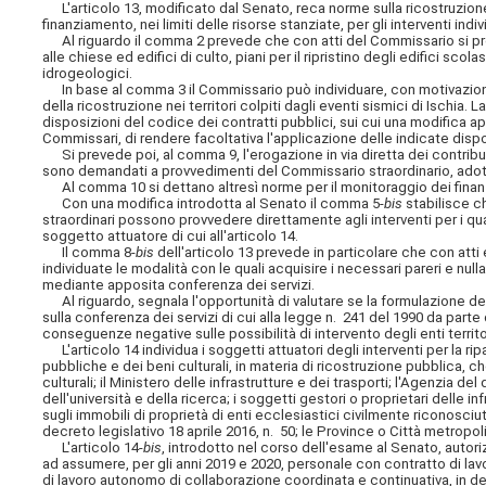
L'articolo 13, modificato dal Senato, reca norme sulla ricostruzion
finanziamento, nei limiti delle risorse stanziate, per gli interventi indiv
Al riguardo il comma 2 prevede che con atti del Commissario si pro
alle chiese ed edifici di culto, piani per il ripristino degli edifici scola
idrogeologici.
In base al comma 3 il Commissario può individuare, con motivazione, gl
della ricostruzione nei territori colpiti dagli eventi sismici di Ischi
disposizioni del codice dei contratti pubblici, sui cui una modifica a
Commissari, di rendere facoltativa l'applicazione delle indicate disposi
Si prevede poi, al comma 9, l'erogazione in via diretta dei contributi
sono demandati a provvedimenti del Commissario straordinario, adotta
Al comma 10 si dettano altresì norme per il monitoraggio dei finan
Con una modifica introdotta al Senato il comma 5-
bis
stabilisce ch
straordinari possono provvedere direttamente agli interventi per i qual
soggetto attuatore di cui all'articolo 14.
Il comma 8-
bis
dell'articolo 13 prevede in particolare che con atti
individuate le modalità con le quali acquisire i necessari pareri e nul
mediante apposita conferenza dei servizi.
Al riguardo, segnala l'opportunità di valutare se la formulazione de
sulla conferenza dei servizi di cui alla legge n. 241 del 1990 da parte 
conseguenze negative sulle possibilità di intervento degli enti territo
L'articolo 14 individua i soggetti attuatori degli interventi per la rip
pubbliche e dei beni culturali, in materia di ricostruzione pubblica, che
culturali; il Ministero delle infrastrutture e dei trasporti; l'Agenzia d
dell'università e della ricerca; i soggetti gestori o proprietari delle in
sugli immobili di proprietà di enti ecclesiastici civilmente riconosciuti
decreto legislativo 18 aprile 2016, n. 50; le Province o Città metropol
L'articolo 14-
bis
, introdotto nel corso dell'esame al Senato, autori
ad assumere, per gli anni 2019 e 2020, personale con contratto di la
di lavoro autonomo di collaborazione coordinata e continuativa, in d