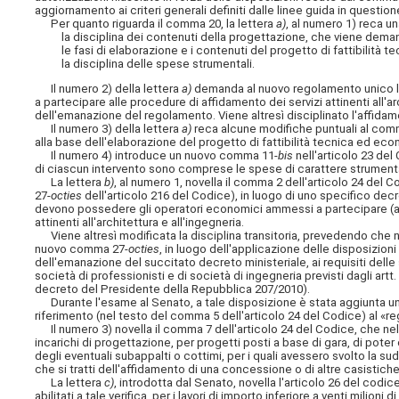
aggiornamento ai criteri generali definiti dalle linee guida in question
Per quanto riguarda il comma 20, la lettera
a)
, al numero 1) reca un
la disciplina dei contenuti della progettazione, che viene deman
le fasi di elaborazione e i contenuti del progetto di fattibilità t
la disciplina delle spese strumentali.
Il numero 2) della lettera
a)
demanda al nuovo regolamento unico la
a partecipare alle procedure di affidamento dei servizi attinenti all'ar
dell'emanazione del regolamento. Viene altresì disciplinato l'affidame
Il numero 3) della lettera
a)
reca alcune modifiche puntuali al comma
alla base dell'elaborazione del progetto di fattibilità tecnica ed econ
Il numero 4) introduce un nuovo comma 11-
bis
nell'articolo 23 de
di ciascun intervento sono comprese le spese di carattere strumentale
La lettera
b)
, al numero 1, novella il comma 2 dell'articolo 24 de
27-
octies
dell'articolo 216 del Codice), in luogo di uno specifico decre
devono possedere gli operatori economici ammessi a partecipare (ai s
attinenti all'architettura e all'ingegneria.
Viene altresì modificata la disciplina transitoria, prevedendo che n
nuovo comma 27-
octies
, in luogo dell'applicazione delle disposizion
dell'emanazione del succitato decreto ministeriale, ai requisiti delle 
società di professionisti e di società di ingegneria previsti dagli ar
decreto del Presidente della Repubblica 207/2010).
Durante l'esame al Senato, a tale disposizione è stata aggiunta una
riferimento (nel testo del comma 5 dell'articolo 24 del Codice) al «r
Il numero 3) novella il comma 7 dell'articolo 24 del Codice, che nel te
incarichi di progettazione, per progetti posti a base di gara, di poter
degli eventuali subappalti o cottimi, per i quali avessero svolto la su
che si tratti dell'affidamento di una concessione o di altre casistiche
La lettera
c)
, introdotta dal Senato, novella l'articolo 26 del codi
abilitati a tale verifica, per i lavori di importo inferiore a venti milio