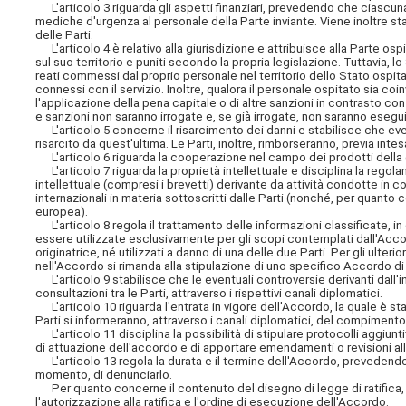
L'articolo 3 riguarda gli aspetti finanziari, prevedendo che ciascu
mediche d'urgenza al personale della Parte inviante. Viene inoltre stab
delle Parti.
L'articolo 4 è relativo alla giurisdizione e attribuisce alla Parte osp
sul suo territorio e puniti secondo la propria legislazione. Tuttavia, lo
reati commessi
dal proprio personale nel territorio dello Stato ospit
connessi con il servizio. Inoltre, qualora il personale ospitato sia coi
l'applicazione della pena capitale o di altre sanzioni in contrasto con
e sanzioni non saranno irrogate e, se già irrogate, non saranno esegui
L'articolo 5 concerne il risarcimento dei danni e stabilisce che eve
risarcito da quest'ultima. Le Parti, inoltre, rimborseranno, previa int
L'articolo 6 riguarda la cooperazione nel campo dei prodotti della 
L'articolo 7 riguarda la proprietà intellettuale e disciplina la rego
intellettuale (compresi i brevetti) derivante da attività condotte in c
internazionali in materia sottoscritti dalle Parti (nonché, per quanto c
europea).
L'articolo 8 regola il trattamento delle informazioni classificate, in
essere utilizzate esclusivamente per gli scopi contemplati dall'Acco
originatrice, né utilizzati a danno di una delle due Parti. Per gli ulte
nell'Accordo si rimanda alla stipulazione di uno specifico Accordo di 
L'articolo 9 stabilisce che le eventuali controversie derivanti dall
consultazioni tra le Parti, attraverso i rispettivi canali diplomatici.
L'articolo 10 riguarda l'entrata in vigore dell'Accordo, la quale è sta
Parti si informeranno, attraverso i canali diplomatici, del compimento 
L'articolo 11 disciplina la possibilità di stipulare protocolli aggiun
di attuazione dell'accordo e di apportare emendamenti o revisioni al
L'articolo 13 regola la durata e il termine dell'Accordo, prevedendo 
momento, di denunciarlo.
Per quanto concerne il contenuto del disegno di legge di ratifica, il 
l'autorizzazione alla ratifica e l'ordine di esecuzione dell'Accordo.