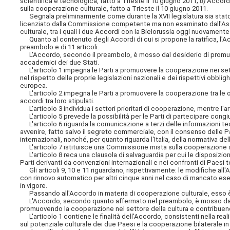
scientifica e tecnologica, fatto a Trieste il 10 giugno 2011;
b)
Accordo 
sulla cooperazione culturale, fatto a Trieste il 10 giugno 2011.
Segnala preliminarmente come durante la XVII legislatura sia stato p
licenziato dalla Commissione competente ma non esaminato dall'Asse
culturale, tra i quali i due Accordi con la Bielorussia oggi nuovament
Quanto al contenuto degli Accordi di cui si propone la ratifica, l'A
preambolo e di 11 articoli.
L'Accordo, secondo il preambolo, è mosso dal desiderio di promuove
accademici dei due Stati.
L'articolo 1 impegna le Parti a promuovere la cooperazione nei setto
nel rispetto delle proprie legislazioni nazionali e dei rispettivi obblig
europea.
L'articolo 2 impegna le Parti a promuovere la cooperazione tra le or
accordi tra loro stipulati.
L'articolo 3 individua i settori prioritari di cooperazione, mentre l'
L'articolo 5 prevede la possibilità per le Parti di partecipare congiu
L'articolo 6 riguarda la comunicazione a terzi delle informazioni tec
avvenire, fatto salvo il segreto commerciale, con il consenso delle Part
internazionali, nonché, per quanto riguarda l'Italia, della normativa d
L'articolo 7 istituisce una Commissione mista sulla cooperazione s
L'articolo 8 reca una clausola di salvaguardia per cui le disposizion
Parti derivanti da convenzioni internazionali e nei confronti di Paesi te
Gli articoli 9, 10 e 11 riguardano, rispettivamente: le modifiche all'Ac
con rinnovo automatico per altri cinque anni nel caso di mancato eserc
in vigore.
Passando all'Accordo in materia di cooperazione culturale, esso è
L'Accordo, secondo quanto affermato nel preambolo, è mosso dall'inte
promuovendo la cooperazione nel settore della cultura e contribuendo
L'articolo 1 contiene le finalità dell'Accordo, consistenti nella rea
sul potenziale culturale dei due Paesi e la cooperazione
bilaterale i