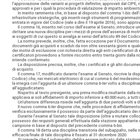
l'approvazione delle varianti ai progetti definitivi, approvati dal CIPE,
approvati e per i quali la procedura di valutazione di impatto ambienta
In merito rammenta che, in base al disposto del comma 1-
bis
dell'
infrastrutture strategiche, già inseriti negli strumenti di programmazio
entrata in vigore del Codice (vale a dire il 19 aprile 2016), sono appr
Il comma 16, inserito nel corso dell'esame al Senato, introduce 
dettare una nuova disciplina per i mezzi di prova dell'assenza di mo
ai soggetti di cui questo si avvalga ai sensi dell'articolo 89 del Codic
La norma prevede, inoltre, che, fatta eccezione per il Documento Unic
documenti già acquisiti e scaduti da non oltre sessanta giorni e qua
dei motivi di esclusione con richiesta diretta agli enti certificatori d
certificatori provvedono a fornire riscontro entro trenta giorni dalla r
intende confermato.
La disposizione precisa, inoltre, che i certificati e gli altri documen
di acquisto.
Il comma 17, modificato durante l'esame al Senato, riscrive la dis
Codice) che, nei mercati elettronici di cui al comma 6 del medesimo a
la integra con l'aggiunta di un ulteriore comma 6-
ter
volto a disciplina
all'aggiudicatario.
Rispetto al testo previgente, una prima modifica risultante dalla ri
applicava ai soli affidamenti di importo inferiore a 40.000 euro, a tutti 
Un'ulteriore differenza risiede nell'aggiunta di due periodi volti a di
Il nuovo comma 6-
ter
dispone che, nelle procedure di affidamento 
verifica esclusivamente il possesso da parte dell'aggiudicatario dei r
Durante l'esame al Senato tale disposizione (oltre a mutare collocazi
possesso dei requisiti generali effettuata dalla stazione appaltante qu
campione in base al disposto del precedente comma 6-
bis
.
Il comma 18 detta una disciplina transitoria del subappalto, nelle mo
efficacia finale di tale disciplina è fissato al 31 dicembre 2020.
Si prevede che il subappalto debba essere indicato dalle stazioni 