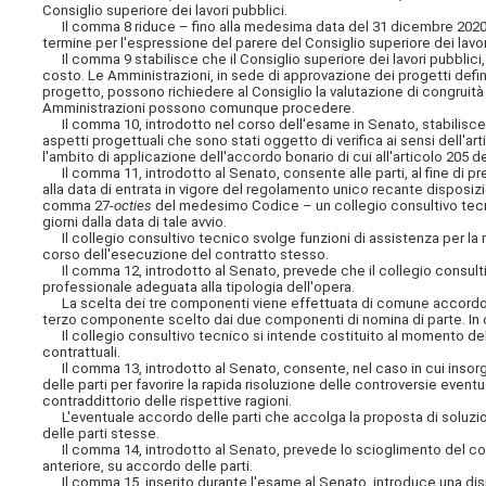
Consiglio superiore dei lavori pubblici.
Il comma 8 riduce – fino alla medesima data del 31 dicembre 2020 i
termine per l'espressione del parere del Consiglio superiore dei lavor
Il comma 9 stabilisce che il Consiglio superiore dei lavori pubblici,
costo. Le Amministrazioni, in sede di approvazione dei progetti defi
progetto, possono richiedere al Consiglio la valutazione di congruità 
Amministrazioni possono comunque procedere.
Il comma 10, introdotto nel corso dell'esame in Senato, stabilisce
aspetti progettuali che sono stati oggetto di verifica ai sensi dell'
l'ambito di applicazione dell'accordo bonario di cui all'articolo 205
Il comma 11, introdotto al Senato, consente alle parti, al fine di pr
alla data di entrata in vigore del regolamento unico recante disposiz
comma 27-
octies
del medesimo Codice – un collegio consultivo tecni
giorni dalla data di tale avvio.
Il collegio consultivo tecnico svolge funzioni di assistenza per la ra
corso dell'esecuzione del contratto stesso.
Il comma 12, introdotto al Senato, prevede che il collegio consulti
professionale adeguata alla tipologia dell'opera.
La scelta dei tre componenti viene effettuata di comune accordo t
terzo componente scelto dai due componenti di nomina di parte. In o
Il collegio consultivo tecnico si intende costituito al momento del
contrattuali.
Il comma 13, introdotto al Senato, consente, nel caso in cui insorga
delle parti per favorire la rapida risoluzione delle controversie even
contraddittorio delle rispettive ragioni.
L'eventuale accordo delle parti che accolga la proposta di soluzione
delle parti stesse.
Il comma 14, introdotto al Senato, prevede lo scioglimento del coll
anteriore, su accordo delle parti.
Il comma 15, inserito durante l'esame al Senato, introduce una dispos