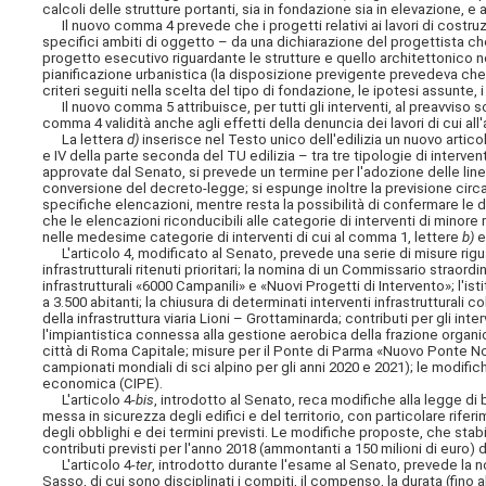
calcoli delle strutture portanti, sia in fondazione sia in elevazione, e a
Il nuovo comma 4 prevede che i progetti relativi ai lavori di cost
specifici ambiti di oggetto – da una dichiarazione del progettista che
progetto esecutivo riguardante le strutture e quello architettonico n
pianificazione urbanistica (la disposizione previgente prevedeva che a
criteri seguiti nella scelta del tipo di fondazione, le ipotesi assunte,
Il nuovo comma 5 attribuisce, per tutti gli interventi, al preavviso s
comma 4 validità anche agli effetti della denuncia dei lavori di cui all'
La lettera
d)
inserisce nel Testo unico dell'edilizia un nuovo artico
e IV della parte seconda del TU edilizia – tra tre tipologie di interventi
approvate dal Senato, si prevede un termine per l'adozione delle linee 
conversione del decreto-legge; si espunge inoltre la previsione circa
specifiche
elencazioni, mentre resta la possibilità di confermare le d
che le elencazioni riconducibili alle categorie di interventi di minore 
nelle medesime categorie di interventi di cui al comma 1, lettere
b)
L'articolo 4, modificato al Senato, prevede una serie di misure riguar
infrastrutturali ritenuti prioritari; la nomina di un Commissario straord
infrastrutturali «6000 Campanili» e «Nuovi Progetti di Intervento»; l'is
a 3.500 abitanti; la chiusura di determinati interventi infrastruttural
della infrastruttura viaria Lioni – Grottaminarda; contributi per gli inte
l'impiantistica connessa alla gestione aerobica della frazione organica 
città di Roma Capitale; misure per il Ponte di Parma «Nuovo Ponte Nor
campionati mondiali di sci alpino per gli anni 2020 e 2021); le modif
economica (CIPE).
L'articolo 4-
bis
, introdotto al Senato, reca modifiche alla legge di 
messa in sicurezza degli edifici e del territorio, con particolare rif
degli obblighi e dei termini previsti. Le modifiche proposte, che sta
contributi previsti per l'anno 2018 (ammontanti a 150 milioni di euro)
L'articolo 4-
ter
, introdotto durante l'esame al Senato, prevede la n
Sasso, di cui sono disciplinati i compiti, il compenso, la durata (fino 