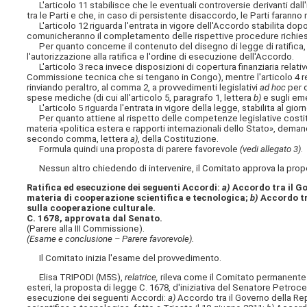
L'articolo 11 stabilisce che le eventuali controversie derivanti dal
tra le Parti e che, in caso di persistente disaccordo, le Parti faranno
L'articolo 12 riguarda l'entrata in vigore dell'Accordo stabilita dopo 
comunicheranno il completamento delle rispettive procedure richiest
Per quanto concerne il contenuto del disegno di legge di ratifica, il 
l'autorizzazione alla ratifica e l'ordine di esecuzione dell'Accordo.
L'articolo 3 reca invece disposizioni di copertura finanziaria relative
Commissione tecnica che si tengano in Congo), mentre l'articolo 4 reca
rinviando peraltro, al comma 2, a provvedimenti legislativi
ad hoc
per q
spese mediche (di cui all'articolo 5, paragrafo 1, lettera
b)
e sugli eme
L'articolo 5 riguarda l'entrata in vigore della legge, stabilita al gi
Per quanto attiene al rispetto delle competenze legislative costituz
materia «politica estera e rapporti internazionali dello Stato», deman
secondo comma, lettera
a)
, della Costituzione.
Formula quindi una proposta di parere favorevole
(vedi allegato 3)
.
Nessun altro chiedendo di intervenire, il Comitato approva la propos
Ratifica ed esecuzione dei seguenti Accordi:
a)
Accordo tra il Go
materia di cooperazione scientifica e tecnologica;
b)
Accordo tr
sulla cooperazione culturale.
C. 1678, approvata dal Senato.
(Parere alla III Commissione).
(Esame e conclusione – Parere favorevole).
Il Comitato inizia l'esame del provvedimento.
Elisa TRIPODI (M5S),
relatrice,
rileva come il Comitato permanente pe
esteri, la proposta di legge C. 1678, d'iniziativa del Senatore Petrocel
esecuzione dei seguenti Accordi:
a)
Accordo tra il Governo della Rep