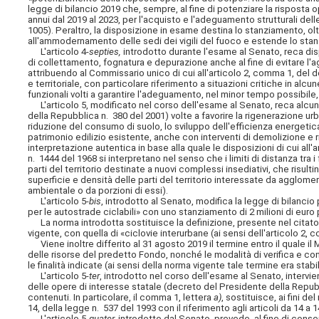
legge di bilancio 2019 che, sempre, al fine di potenziare la risposta o
annui dal 2019 al 2023, per l'acquisto e l'adeguamento strutturali delle
1005). Peraltro, la disposizione in esame destina lo stanziamento, ol
all'ammodernamento delle sedi dei vigili del fuoco e estende lo stanz
L'articolo 4-
septies,
introdotto durante l'esame al Senato, reca dis
di collettamento, fognatura e depurazione anche al fine di evitare l
attribuendo al Commissario unico di cui all'articolo 2, comma 1, del 
e territoriale, con particolare riferimento a situazioni critiche in al
funzionali volti a garantire l'adeguamento, nel minor tempo possibile,
L'articolo 5, modificato nel corso dell'esame al Senato, reca alcune 
della Repubblica n. 380 del 2001) volte a favorire la rigenerazione urb
riduzione del consumo di
suolo, lo sviluppo dell'efficienza energetic
patrimonio edilizio esistente, anche con interventi di demolizione e 
interpretazione autentica in base alla quale le disposizioni di cui all
n. 1444 del 1968 si interpretano nel senso che i limiti di distanza tra i 
parti del territorio destinate a nuovi complessi insediativi, che risulti
superficie e densità delle parti del territorio interessate da agglomer
ambientale o da porzioni di essi).
L'articolo 5-
bis
, introdotto al Senato, modifica la legge di bilancio 
per le autostrade ciclabili» con uno stanziamento di 2 milioni di euro 
La norma introdotta sostituisce la definizione, presente nel citato 
vigente, con quella di «ciclovie interurbane (ai sensi dell'articolo 2,
Viene inoltre differito al 31 agosto 2019 il termine entro il quale il M
delle risorse del predetto Fondo, nonché le modalità di verifica e contr
le finalità indicate (ai sensi della norma vigente tale termine era stabil
L'articolo 5-
ter
, introdotto nel corso dell'esame al Senato, intervie
delle opere di interesse statale (decreto del Presidente della Repubbl
contenuti. In particolare, il comma 1, lettera
a)
, sostituisce, ai fini de
14, della legge n. 537 del 1993 con il riferimento agli articoli da 14 a 1
L'articolo 5-
quater,
introdotto dal Senato, prevede, al fine di con