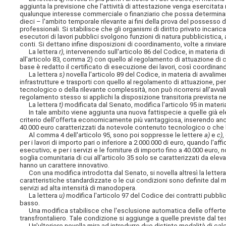
aggiunta la previsione che l'attività di attestazione venga esercitata 
qualunque interesse commerciale o finanziario che possa determinare
dieci – l'ambito temporale rilevante ai fini della prova del possesso 
professionali. Si stabilisce che gli organismi di diritto privato incari
esecutori di lavori pubblici svolgono funzioni di natura pubblicistica, 
conti. Si dettano infine disposizioni di coordinamento, volte a rinvia
La lettera
r)
, intervenendo sull'articolo 86 del Codice, in materia di
all'articolo 83, comma 2) con quello al regolamento di attuazione di c
base è redatto il certificato di esecuzione dei lavori, così coordina
La lettera
s)
novella l'articolo 89 del Codice, in materia di avvalim
infrastrutture e trasporti con quello al regolamento di attuazione, pe
tecnologico o della rilevante complessità, non può ricorrersi all'avvalim
regolamento stesso si applichi la disposizione transitoria prevista n
La lettera
t)
modificata dal Senato, modifica l'articolo 95 in materia
In tale ambito viene aggiunta una nuova fattispecie a quelle già el
criterio dell'offerta economicamente più vantaggiosa, inserendo anche i
40.000 euro caratterizzati da notevole contenuto tecnologico o che 
Al comma 4 dell'articolo 95, sono poi soppresse le lettere
a)
e
c)
,
per i lavori di importo pari o inferiore a 2.000.000 di euro, quando l'
esecutivo; e per i servizi e le forniture di importo fino a 40.000 euro, 
soglia comunitaria di cui all'articolo 35 solo se caratterizzati da ele
hanno un carattere innovativo.
Con una modifica introdotta dal Senato, si novella altresì la letter
caratteristiche standardizzate o le cui condizioni sono definite dal m
servizi ad alta intensità di manodopera.
La lettera
u)
modifica l'articolo 97 del Codice dei contratti pubblic
basso.
Una modifica stabilisce che l'esclusione automatica delle offerte
transfrontaliero. Tale condizione si aggiunge a quelle previste dal tes
Un'ulteriore novella mira ad introdurre due distinte modalità di calco