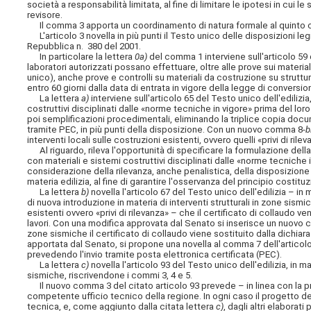
società a responsabilità limitata, al fine di limitare le ipotesi in cui 
revisore.
Il comma 3 apporta un coordinamento di natura formale al quinto co
L'articolo 3 novella in più punti il Testo unico delle disposizioni leg
Repubblica n. 380 del 2001.
In particolare la lettera
0a)
del comma 1 interviene sull'articolo 59 d
laboratori autorizzati possano effettuare, oltre alle prove sui materia
unico), anche prove e controlli su materiali da costruzione su struttu
entro 60 giorni dalla data di entrata in vigore della legge di conversi
La lettera
a)
interviene sull'articolo 65 del Testo unico dell'ediliz
costruttivi disciplinati dalle «norme tecniche in vigore» prima del lo
poi semplificazioni procedimentali, eliminando la triplice copia docu
tramite PEC, in più punti della disposizione. Con un nuovo comma 8-
b
interventi locali sulle costruzioni esistenti, ovvero quelli «privi di ril
Al riguardo, rileva l'opportunità di specificare la formulazione della
con materiali e sistemi costruttivi disciplinati dalle «norme tecniche i
considerazione della rilevanza, anche penalistica, della disposizione
materia edilizia, al fine di garantire l'osservanza del principio costit
La lettera
b)
novella l'articolo 67 del Testo unico dell'edilizia – in
di nuova introduzione in materia di interventi strutturali in zone sismi
esistenti ovvero «privi di rilevanza» – che il certificato di collaudo 
lavori. Con una modifica approvata dal Senato si inserisce un nuovo
zone sismiche il certificato di collaudo viene sostituito dalla dichiara
apportata dal Senato, si propone una novella al comma 7 dell'articolo 
prevedendo l'invio tramite posta elettronica certificata (PEC).
La lettera
c)
novella l'articolo 93 del Testo unico dell'edilizia, in 
sismiche, riscrivendone i commi 3, 4 e 5.
Il nuovo comma 3 del citato articolo 93 prevede – in linea con la p
competente ufficio tecnico della regione. In ogni caso il progetto de
tecnica, e, come aggiunto dalla citata lettera
c)
, dagli altri elaborat