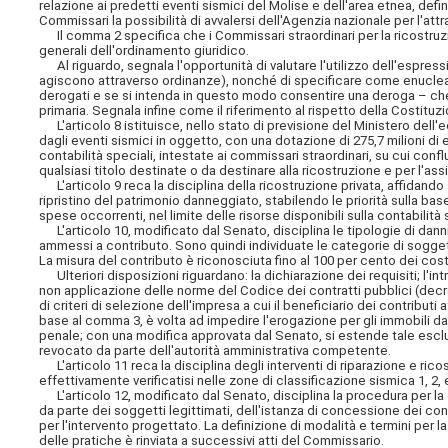
relazione ai predetti eventi sismici del Molise e dell'area etnea, defin
Commissari la possibilità di avvalersi dell'Agenzia nazionale per l'att
Il comma 2 specifica che i Commissari straordinari per la ricostruzio
generali dell'ordinamento giuridico.
Al riguardo, segnala l'opportunità di valutare l'utilizzo dell'espres
agiscono attraverso ordinanze), nonché di specificare come enuclear
derogati e se si intenda in questo modo consentire una deroga – che
primaria. Segnala infine come il riferimento al rispetto della Costitu
L'articolo 8 istituisce, nello stato di previsione del Ministero dell'
dagli eventi sismici in oggetto, con una dotazione di 275,7 milioni di 
contabilità speciali, intestate ai commissari straordinari, su cui conf
qualsiasi titolo destinate o da destinare alla ricostruzione e per l'as
L'articolo 9 reca la disciplina della ricostruzione privata, affidando
ripristino del patrimonio danneggiato, stabilendo le priorità sulla bas
spese occorrenti, nel limite delle risorse disponibili sulla contabilità
L'articolo 10, modificato dal Senato, disciplina le tipologie di danni 
ammessi a contributo. Sono quindi individuate le categorie di sogget
La misura del contributo è riconosciuta fino al 100 per cento dei costi
Ulteriori disposizioni riguardano: la dichiarazione dei requisiti; l'int
non applicazione delle norme del Codice dei contratti pubblici (decreto
di criteri di selezione dell'impresa a cui il beneficiario dei contributi
base al comma 3, è volta ad impedire l'erogazione per gli immobili da
penale; con una modifica approvata dal Senato, si estende tale esclu
revocato da parte dell'autorità amministrativa competente.
L'articolo 11 reca la disciplina degli interventi di riparazione e ricos
effettivamente verificatisi nelle zone di classificazione sismica 1, 2,
L'articolo 12, modificato dal Senato, disciplina la procedura per la
da parte dei soggetti legittimati, dell'istanza di concessione dei contr
per l'intervento progettato. La definizione di modalità e termini per 
delle pratiche è rinviata a successivi atti del Commissario.