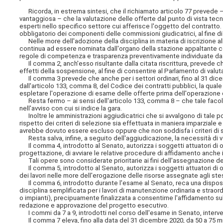
Ricorda, in estrema sintesi, che il richiamato articolo 77 prevede – 
vantaggiosa – che la valutazione delle offerte dal punto di vista t
esperti nello specifico settore cui afferisce l'oggetto del contratto. 
obbligatorio dei componenti delle commissioni giudicatrici, al fine di
Nelle more dell'adozione della disciplina in materia di iscrizione a
continua ad essere nominata dall'organo della stazione appaltante c
regole di competenza e trasparenza preventivamente individuate da
Il comma 2, anch'esso risultante dalla citata riscrittura, prevede c
effetti della sospensione, al fine di consentire al Parlamento di va
Il comma 3 prevede che anche per i settori ordinari, fino al 31 dicemb
dall'articolo 133, comma 8, del Codice dei contratti pubblici, la qual
espletare l'operazione di esame delle offerte prima dell'operazione di 
Resta fermo – ai sensi dell'articolo 133, comma 8 – che tale facol
nell'avviso con cui si indice la gara.
Inoltre le amministrazioni aggiudicatrici che si avvalgono di tale pos
rispetto dei criteri di selezione sia effettuata in
maniera imparziale e
avrebbe dovuto essere escluso oppure che non soddisfa i criteri di se
Resta salva, infine, a seguito dell'aggiudicazione, la necessità di veri
Il comma 4, introdotto al Senato, autorizza i soggetti attuatori di op
progettazione, di avviare le relative procedure di affidamento anche in 
Tali opere sono considerate prioritarie ai fini dell'assegnazione dei
Il comma 5, introdotto al Senato, autorizza i soggetti attuatori di 
dei lavori nelle more dell'erogazione delle risorse assegnate agli ste
Il comma 6, introdotto durante l'esame al Senato, reca una disposizi
disciplina semplificata per i lavori di manutenzione ordinaria e straord
o impianti), precipuamente finalizzata a consentirne l'affidamento su
redazione e approvazione del progetto esecutivo.
I commi da 7 a 9, introdotti nel corso dell'esame in Senato, interven
Il comma 7 eleva, fino alla data del 31 dicembre 2020, da 50 a 75 mili