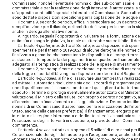
Commissario, nonché l'eventuale nomina di due sub-commissari e l'ist
commissariale e per la realizzazione degli interventi è autorizzata la
un'apposita contabilità speciale intestata al Commissario. Sono altres
sono dettate disposizioni specifiche per la captazione delle acque e in 
Il comma 9, secondo periodo, affida in particolare ad un decreto del 
semplificazione per il rilascio, nell'ambito dei lavori per la messa in
anche in deroga alle relative norme.
Al riguardo, segnala l'opportunità di valutare se la formulazione dell
antimafia di rango legislativo, la quale risulterebbe suscettibile di d
L'articolo 4-
quater
, introdotto al Senato, reca disposizioni di spe
sperimentale per il triennio 2019-2021 di alcune deroghe alle norme co
finalizzata a garantire che sussistano le disponibilità di competenza
assicurare la
tempestività dei pagamenti in un quadro ordinamentale che
adeguato alla tempistica di realizzazione delle spese di investiment
Il comma 2, per semplificare e accelerare le procedure di assegnazi
della legge di contabilità vengano disposte con decreti del Ragionie
L'articolo 4-
quinquies
, al fine di assicurare una tempestiva realizzazi
ad evitare l'automatica risoluzione sia degli accordi di programma per 
che di quelli ammessi al finanziamento per i quali gli enti attuatori no
scaduto il termine di proroga eventualmente autorizzato dal Ministero 
valutazione, il Ministro della salute, con proprio decreto ricognitivo,
all'ammissione a finanziamento o all'aggiudicazione. Decorso inutilme
nomina di un Commissario Straordinario per la realizzazione dell'interv
Stato, anche della carriera prefettizia). Il finanziamento, erogato per
intestato alla regione interessata e dedicato all'edilizia sanitaria su
l'esecuzione degli interventi in questione, si prevede che il Commiss
committenza.
L'articolo 4-
sexies
autorizza la spesa di 5 milioni di euro annui per 
Corpo nazionale dei vigili del fuoco e per l'adeguamento, anche strut
«potenziamento della risposta operativa del Corpo». Ricorda che una