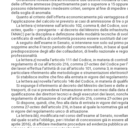
delle offerte ammesse (rispettivamente pari o superiore a 15 oppure in
possono rideterminare i medesimi criteri, sempre al fine di impedire c
della soglia di anomalia.
Quanto al criterio dell'offerta economicamente più vantaggiosa di cui 
l'applicazione del calcolo ivi previsto ai casi di ammissione di tre o p
La lettera
v)
interviene sull'articolo 102, comma 8, del Codice, sost
octies
, quello –
previgente – al decreto del Ministro delle infrastruttu
l'ANAC) per la disciplina e definizione delle modalità tecniche di svolg
certificato di verifica di conformità possono essere sostituiti dal ce
A seguito dell'esame in Senato, si interviene non solo sul primo per
sopprime anche il terzo periodo del comma novellato, in base al qua
predisposizione degli albi dei collaudatori, di livello nazionale e reg
professionalità.
La lettera
z)
novella l'articolo 111 del Codice, in materia di control
regolamento di cui all'articolo 216, comma 27-
octies
del Codice per l'
dei lavori effettua l'attività di cui all'articolo 101, comma 3, in man
particolare riferimento alle metodologie e strumentazioni elettroniche
Si stabilisce inoltre che fino alla entrata in vigore del regolamento s
La lettera
aa)
novella l'articolo 146 del Codice, in materia di qualif
Si espunge il riferimento al decreto del Ministro dei beni e delle atti
trasporti, di cui si prevedeva l'emanazione entro sei mesi dalla data di 
qualificazione dei direttori tecnici e degli esecutori dei lavori, nonché 
regolamento di attuazione di cui all'articolo 216, comma 27-
octies
pr
Si dispone, quindi, che, fino alla data di entrata in vigore del rego
comma 27-
octies
dell'articolo 216, in base al quale la normativa già a
in vigore del regolamento unico di attuazione.
La lettera
bb)
, modificata nel corso dell'esame al Senato, novellan
dal quale scatta l'obbligo, per i titolari di concessioni già in essere a
aprile 2016), di affidare mediante procedure ad evidenza pubblica una q