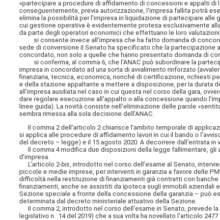
«partecipare a procedure di affidamento di concessioni e appalti di la
conseguentemente, previa autorizzazione, l'impresa fallita potrà eseg
elimina la possibilità per l'impresa in liquidazione di partecipare alle 
cui gestione operativa è evidentemente protesa esclusivamente alla l
da parte degli operatori economici che effettuano le loro valutazioni
si consente invece all'impresa che ha fatto domanda di concordato 
sede di conversione il Senato ha specificato che la partecipazione 
concordato, non solo a quelle che hanno presentato domanda di con
si conferma, al comma 6, che l'ANAC può subordinare la partecipazio
impresa in concordato ad una sorta di avvalimento rinforzato (avvalers
finanziaria, tecnica, economica, nonché di certificazione, richiesti p
e della stazione appaltante a mettere a disposizione, per la durata d
all'impresa ausiliata nel caso in cui questa nel corso della gara, ovve
dare regolare esecuzione all'appalto o alla concessione quando l'imp
linee guida). La novità consiste nell'eliminazione delle parole «sent
sembra rimessa alla sola decisione dell'ANAC.
Il comma 2 dell'articolo 2 chiarisce l'ambito temporale di applicazio
si applica alle procedure di affidamento lavori in cui il bando o l'avviso
del decreto – legge) e il 15 agosto 2020. A decorrere dall'entrata in 
Il comma 4 modifica due disposizioni della legge fallimentare, gli ar
d'impresa.
L'articolo 2-
bis
, introdotto nel corso dell'esame al Senato, intervi
piccole e medie imprese, per interventi in garanzia a favore delle PMI t
difficoltà nella restituzione di finanziamenti già contratti con banche 
finanziamenti, anche se assistiti da ipoteca sugli immobili aziendali e
Sezione speciale a fronte della concessione della garanzia – può es
determinata dal decreto ministeriale attuativo della Sezione.
Il comma 2, introdotto nel corso dell'esame in Senato, prevede la mo
legislativo n. 14 del 2019) che a sua volta ha novellato l'articolo 2477