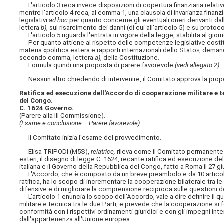
L'articolo 3 reca invece disposizioni di copertura finanziaria relati
mentre l'articolo 4 reca, al comma 1, una clausola di invarianza finanzi
legislativi
ad hoc
per quanto concerne gli eventuali oneri derivanti dall
lettera
b)
, sul risarcimento dei danni (di cui all'articolo 5) e su protoc
L'articolo 5 riguarda l'entrata in vigore della legge, stabilita al gi
Per quanto attiene al rispetto delle competenze legislative costituz
materia «politica estera e rapporti internazionali dello
Stato», demanda
secondo comma, lettera
a)
, della Costituzione.
Formula quindi una proposta di parere favorevole
(vedi allegato 2)
.
Nessun altro chiedendo di intervenire, il Comitato approva la propos
Ratifica ed esecuzione dell'Accordo di cooperazione militare e t
del Congo.
C. 1624 Governo.
(Parere alla III Commissione).
(Esame e conclusione – Parere favorevole).
Il Comitato inizia l'esame del provvedimento.
Elisa TRIPODI (M5S),
relatrice,
rileva come il Comitato permanente pe
esteri, il disegno di legge C. 1624, recante ratifica ed esecuzione d
italiana e il Governo della Repubblica del Congo, fatto a Roma il 27 g
L'Accordo, che è composto da un breve preambolo e da 10 articoli, s
ratifica, ha lo scopo di incrementare la cooperazione bilaterale tra le
difensive e di migliorare la comprensione reciproca sulle questioni d
L'articolo 1 enuncia lo scopo dell'Accordo, vale a dire definire il q
militare e tecnica tra le due Parti, e prevede che la cooperazione si f
conformità con i rispettivi ordinamenti giuridici e con gli impegni inter
dall'appartenenza all'Unione europea.