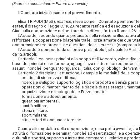
(Esame e conclusione – Parere favorevole).
Il Comitato inizia l'esame del provvedimento.
Elisa TRIPODI (M5S),
relatrice,
rileva come il Comitato permanente pe
esteri, il disegno di legge C. 1623, recante ratifica ed esecuzione de
Ciad sulla cooperazione nel settore della difesa, fatto a Roma il 26 lu
L'Accordo, secondo quanto precisato nella relazione illustrativa al d
rafforzare la cooperazione bilaterale tra le Forze armate dei due Stati
comprensione reciproca sulle questioni della sicurezza (compresa la l
L'Accordo è composto da un breve preambolo (nel quale le Parti confe
da 12 articoli.
L'articolo 1 enuncia i princìpi e lo scopo dell'Accordo, vale a dire i
base dei princìpi di reciprocità, uguaglianza e interesse reciproco, in
assunti, nonché, per quanto riguarda l'Italia, con gli obblighi derivan
L'articolo 2 disciplina l'attuazione, i campi e le modalità della coo
politica di sicurezza e difesa;
ricerca e sviluppo, supporto logistico e prodotti e servizi per la 
operazioni di mantenimento della pace e di assistenza umanitar
organizzazione e impiego delle Forze armate;
formazione e addestramento;
questioni ambientali;
sanità militare;
storia militare;
sport militare;
altri settori di comune interesse.
Quanto alle modalità della cooperazione, essa potrà avvenire, fra l'
attività di formazione e seminari nonché ad esercitazioni e a operaz
culturali e sportivi, supporto a iniziative commerciali relative a prodott