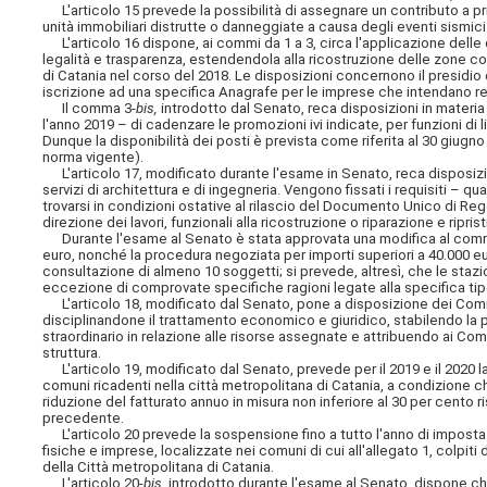
L'articolo 15 prevede la possibilità di assegnare un contributo a pri
unità immobiliari distrutte o danneggiate a causa degli eventi sismici e
L'articolo 16 dispone, ai commi da 1 a 3, circa l'applicazione delle di
legalità e trasparenza, estendendola alla ricostruzione delle zone co
di Catania nel corso del 2018. Le disposizioni concernono il presidio di
iscrizione ad una specifica Anagrafe per le imprese che intendano real
Il comma 3-
bis,
introdotto dal Senato, reca disposizioni in materia 
l'anno 2019 – di cadenzare le promozioni ivi indicate, per funzioni di l
Dunque la disponibilità dei posti è prevista come riferita al 30 giu
norma vigente).
L'articolo 17, modificato durante l'esame in Senato, reca disposizion
servizi di architettura e di ingegneria. Vengono fissati i requisiti – qua
trovarsi in condizioni ostative al rilascio del Documento Unico di Rego
direzione dei lavori, funzionali alla ricostruzione o riparazione e ripri
Durante l'esame al Senato è stata approvata una modifica al comma 5 
euro, nonché la procedura negoziata per importi superiori a 40.000 eur
consultazione di almeno 10 soggetti; si prevede, altresì, che le stazio
eccezione di comprovate specifiche ragioni legate alla specifica tip
L'articolo 18, modificato dal Senato, pone a disposizione dei Comm
disciplinandone il trattamento economico e giuridico, stabilendo la 
straordinario in relazione alle risorse assegnate e attribuendo ai Commi
struttura.
L'articolo 19, modificato dal Senato, prevede per il 2019 e il 2020 l
comuni ricadenti nella città metropolitana di Catania, a condizione ch
riduzione del fatturato annuo in misura non inferiore al 30 per cento
precedente.
L'articolo 20 prevede la sospensione fino a tutto l'anno di imposta 
fisiche e imprese, localizzate nei comuni di cui all'allegato 1, colpit
della Città metropolitana di Catania.
L'articolo 20-
bis
, introdotto durante l'esame al Senato, dispone che 