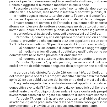
pubblici, per l'accelerazione degli interventi infrastrutturali, di rige
Senato e oggetto di numerose modifiche in quella sede.
Passando a sintetizzare brevemente il contenuto del decreto-legge, ch
articoli da 1 a 5-
septies
, reca norme in materia di contratti pubblici, d
In merito segnala innanzitutto che durante l'esame al Senato l'artico
di diverse disposizioni presenti nel testo iniziale del decreto-legge.
Il nuovo testo del comma 1 dell'articolo 1, risultante dalla riscrittu
riforma complessiva del settore e comunque nel rispetto dei principi
norme del Codice dei contratti pubblici di cui al decreto legislativo n
In particolare, si tratta delle seguenti disposizioni del Codice:
l'articolo 37, comma 4, che disciplina le modalità con cui i comuni 
forniture, prevedendo che qualora la stazione appaltante sia un comu
1 e 2 dello stesso articolo 37 per gli acquisti di importo contenuto
a)
ricorrendo a una centrale di committenza o a soggetti aggreg
b)
mediante unioni di comuni costituite e qualificate come cen
committenza nelle forme previste dall'ordinamento.
c)
ricorrendo alla stazione unica appaltante costituita presso l
l'articolo 59, comma 1, quarto periodo, ove viene stabilito il divie
cioè il divieto di affidamento congiunto della progettazione e dell'es
In deroga a tale divieto, l'articolo 216, comma 4-
bis
, del Codice, h
del divieto per le opere i cui progetti definitivi risultino definitivam
aprile 2016) con pubblicazione del bando entro dodici mesi dalla data
Al riguardo segnala che la reintroduzione dell'appalto integrato è st
a
conoscitiva svolta dall'8
Commissione (Lavori pubblici) del Senato sul
sottolineato che «l'obbligo di dover andare in gara con la sola prog
investimenti, tanto più se legato alla difficoltà di individuare risorse 
l'articolo 77, comma 3, quarto periodo, quanto all'obbligo di sceglier
all'articolo 78; viene precisato che resta però fermo l'obbligo di i
preventivamente individuate da ciascuna stazione appaltante.