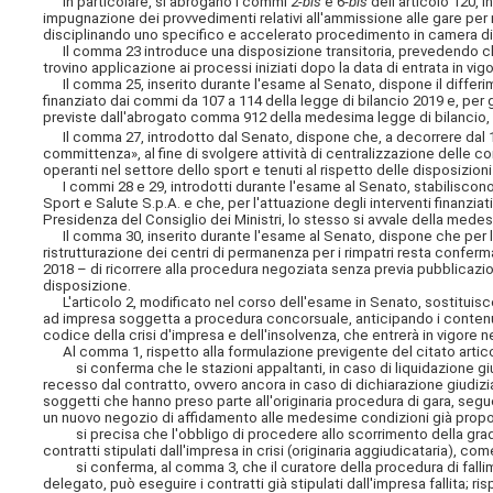
In particolare, si abrogano i commi 2-
bis
e 6-
bis
dell'articolo 120, 
impugnazione dei provvedimenti relativi all'ammissione alle gare per m
disciplinando uno specifico e accelerato procedimento in camera di
Il comma 23 introduce una disposizione transitoria, prevedendo che
trovino applicazione ai processi iniziati dopo la data di entrata in v
Il comma 25, inserito durante l'esame al Senato, dispone il differime
finanziato dai commi da 107 a 114 della legge di bilancio 2019 e, per 
previste dall'abrogato comma 912 della medesima legge di bilancio
Il comma 27, introdotto dal Senato, dispone che, a decorrere dal 
committenza», al fine di svolgere attività di centralizzazione delle 
operanti nel settore dello sport e tenuti al rispetto delle disposizion
I commi 28 e 29, introdotti durante l'esame al Senato, stabiliscono c
Sport e Salute S.p.A. e che, per l'attuazione degli interventi finanziat
Presidenza del Consiglio dei Ministri, lo stesso si avvale della mede
Il comma 30, inserito durante l'esame al Senato, dispone che per l'
ristrutturazione dei centri di permanenza per i rimpatri resta conferm
2018 – di ricorrere alla procedura negoziata senza previa pubblicazio
disposizione.
L'articolo 2, modificato nel corso dell'esame in Senato, sostituisce 
ad impresa soggetta a procedura concorsuale, anticipando i contenuti
codice della crisi d'impresa e dell'insolvenza, che entrerà in vigore n
Al comma 1, rispetto alla formulazione previgente del citato artico
si conferma che le stazioni appaltanti, in caso di liquidazione giud
recesso dal contratto, ovvero ancora in caso di dichiarazione giudizia
soggetti che hanno preso parte all'originaria procedura di gara, seguen
un nuovo negozio di affidamento alle medesime condizioni già proposte
si precisa che l'obbligo di procedere allo scorrimento della gradua
contratti stipulati dall'impresa in crisi (originaria aggiudicataria), c
si conferma, al comma 3, che il curatore della procedura di falliment
delegato, può eseguire i contratti già stipulati dall'impresa fallita; r