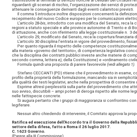
trasmissione ai terminali di servizio nonché ai cellulari dei cittadini 
riguardanti gli scenari di rischio, l'organizzazione dei servizi di protez
attenuare le conseguenze derivanti dagli eventi calamitosi previsti.
Il comma 5 introduce inoltre disposizioni concernenti la definizione
recepimento del nuovo Codice europeo per le comunicazioni elettron
L'articolo 28-
bis
, introdotto con una modifica del Senato, reca la c
regioni a statuto speciale e alle province autonome di Trento e di Bo
di attuazione, anche con riferimento alla legge costituzionale n. 3 de
L'articolo 29, modificato dal Senato, reca la copertura finanziaria de
L'articolo 30 disciplina l'entrata in vigore del provvedimento, fissa
Per quanto riguarda il rispetto delle competenze costituzionalment
alla materia «governo del territorio», di competenza legislativa conc
che la disciplina dei contratti pubblici investe anche materie di compe
secondo comma, lettera
e)
, della Costituzione) e «ordinamento civil
Formula quindi una proposta di parere favorevole
(vedi allegato 1)
.
Stefano CECCANTI (PD) ritiene che il provvedimento in esame, come g
profilo della proprietà della formulazione, mancando sia in semplicit
alla qualità dei testi legislativi, anche nella prospettiva di consentir
Esprime altresì perplessità sulla parte del provvedimento che attrib
suo avviso, discutibili – ampi poteri di deroga rispetto alle norme le
nelle fattispecie concrete.
Si augura pertanto che i gruppi di maggioranza si confrontino con
legiferare.
Nessun altro chiedendo di intervenire, il Comitato approva la propos
Ratifica ed esecuzione dell'Accordo tra il Governo della Repubbli
settore della difesa, fatto a Roma il 26 luglio 2017.
C. 1623 Governo.
(Parere alla III Commissione).