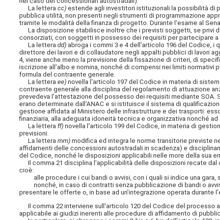
nel caso dei concessionari autostradali).
La lettera
cc)
estende agli investitori istituzionali la possibilità d
pubblica utilità, non presenti negli strumenti di programmazione appr
tramite le modalità della finanza di progetto. Durante l'esame al Senat
La disposizione stabilisce inoltre che i previsti soggetti, se privi d
consorziati, con soggetti in possesso dei requisiti per partecipare a 
La lettera
dd)
abroga i commi 3 e 4 dell'articolo 196 del Codice, i q
direttore dei lavori e di collaudatore negli appalti pubblici di lavor
4, viene anche meno la
previsione della fissazione di criteri, di speci
iscrizione all'albo e nomina, nonché di compensi nei limiti normativi pre
formula del contraente generale.
La lettera
ee)
novella l'articolo 197 del Codice in materia di siste
contraente generale alla disciplina del regolamento di attuazione anzi
prevedeva l'attestazione del possesso dei requisiti mediante SOA. Si 
erano determinate dall'ANAC e si istituisce il sistema di qualificaz
gestione affidata al Ministero delle infrastrutture e dei trasporti: e
finanziaria, alla adeguata idoneità tecnica e organizzativa nonché a
La lettera
ff)
novella l'articolo 199 del Codice, in materia di gestio
previsioni.
La lettera
mm)
modifica ed integra le norme transitorie previste nel
affidamenti delle concessioni autostradali in scadenza) e disciplin
del Codice, nonché le disposizioni applicabili nelle more della sua ent
Il comma 21 disciplina l'applicabilità delle disposizioni recate dal
cioè:
alle procedure i cui bandi o avvisi, con i quali si indice una gara,
nonché, in caso di contratti senza pubblicazione di bandi o avvisi, a
presentare le offerte o, in base ad un'integrazione operata durante l'
Il comma 22 interviene sull'articolo 120 del Codice del processo ammin
applicabile ai giudizi inerenti alle procedure di affidamento di pubblic