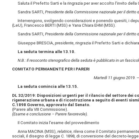
Saluta il Prefetto Sarti e la ringrazia per aver accolto l'invito della
Sandra SARTI,
Presidente della Commissione nazionale per il diritto d
Intervengono, svolgendo considerazioni e ponendo quesiti, i dep
(LeU), Francesco BERTI (M5S) e Yana Chiara EHM (M5S).
Sandra SARTI,
Presidente della Commissione nazionale per il diritto d
Giuseppe BRESCIA,
presidente
, ringrazia il Prefetto Sarti e dichia
La seduta termina alle 13.10.
N.B.: Il resoconto stenografico della seduta è pubblicato in un fascicol
COMITATO PERMANENTE PER I PARERI
Martedì 11 giugno 2019. —
La seduta comincia alle 13.15.
DL 32/2019: Disposizioni urgenti per il rilancio del settore dei co
rigenerazione urbana e di ricostruzione a seguito di eventi sismi
C.1898 Governo, approvato dal Senato.
(Parere alla VIII Commissione).
(Esame e conclusione – Parere favorevole).
Il Comitato inizia l'esame del provvedimento
Anna MACINA (M5S),
relatrice,
rileva come il Comitato permanente p
sociali, il disegno di legge C. 1898, di conversione del decreto-legge 