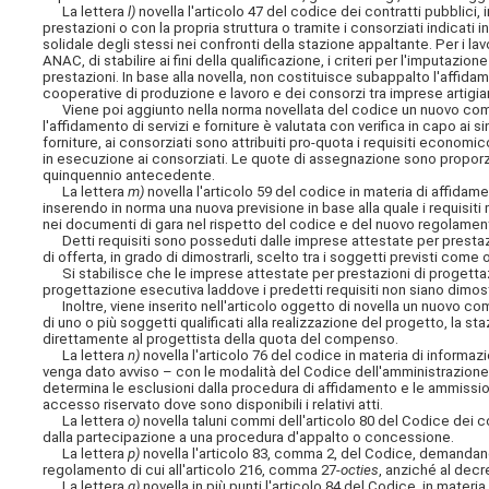
La lettera
l)
novella l'articolo 47 del codice dei contratti pubblici, 
prestazioni o con la propria struttura o tramite i consorziati indicati
solidale degli stessi nei confronti della stazione appaltante. Per i 
ANAC, di stabilire ai fini della qualificazione, i criteri per l'imputaz
prestazioni. In base alla novella, non costituisce subappalto l'affida
cooperative di produzione e lavoro e dei consorzi tra imprese artigia
Viene poi aggiunto nella norma novellata del codice un nuovo co
l'affidamento di servizi e forniture è valutata con verifica in capo ai 
forniture, ai consorziati sono attribuiti pro-quota i requisiti economi
in esecuzione ai consorziati. Le quote di assegnazione sono proporzio
quinquennio antecedente.
La lettera
m)
novella l'articolo 59 del codice in materia di affidam
inserendo in norma una nuova previsione in base alla quale i requisit
nei documenti di gara nel rispetto del codice e del nuovo regolamento
Detti requisiti sono posseduti dalle imprese attestate per prestazi
di offerta, in grado di dimostrarli, scelto tra i soggetti previsti come
Si stabilisce che le imprese attestate per prestazioni di progettaz
progettazione esecutiva laddove i predetti requisiti non siano dimost
Inoltre, viene inserito nell'articolo oggetto di novella un nuovo c
di uno o più soggetti qualificati alla realizzazione del progetto, la 
direttamente al progettista della quota del compenso.
La lettera
n)
novella l'articolo 76 del codice in materia di informaz
venga dato avviso – con le modalità del Codice dell'amministrazione 
determina le esclusioni dalla procedura di affidamento e le ammission
accesso riservato dove sono disponibili i relativi atti.
La lettera
o)
novella taluni commi dell'articolo 80 del Codice dei c
dalla partecipazione a una procedura d'appalto o concessione.
La lettera
p)
novella l'articolo 83, comma 2, del Codice, demandando l
regolamento di cui all'articolo 216, comma 27-
octies
, anziché al decre
La lettera
q)
novella in più punti l'articolo 84 del Codice, in materia