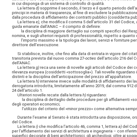
in cui disponga di un sistema di controllo di qualità.
La lettera
d)
sopprime il secondo, il terzo e il quarto periodo dell'a
principi in materia di trasparenza, al fine di escludere la pubblicaz
dalla procedura di affidamento dei contratti pubblici (cosiddetta pubb
La lettera
e)
, che modifica il comma 5 dell'articolo 31 del Codice,
guida emanate dall'ANAC – il compito di definire:
la disciplina di maggiore dettaglio sui compiti specifici del Resp
nomina, e sugli ulteriori requisiti di professionalità, rispetto a quant
l'importo massimo e la tipologia dei lavori, servizi e forniture per i q
direttore dell'esecuzione.
Si stabilisce, inoltre, che fino alla data di entrata in vigore del cit
transitoria prevista dal nuovo comma 27-
octies
dell'articolo 216 del C
dell'ANAC.
La lettera
g)
reca una serie di novelle agli articoli del Codice dei co
rilevanza europea (cosiddetti «sottosoglia»). Tali novelle riguardano il
distinti e la disciplina dell'anticipazione del prezzo all'appaltatore.
La lettera
h)
interviene invece sulle modalità di affidamento dei la
derogatoria introdotta, limitatamente all'anno 2019, dal comma 912 d
24 dell'articolo 1.
Ulteriori novelle recate dalla lettera
h)
riguardano:
la disciplina di dettaglio delle procedure per gli affidamenti «sot
degli operatori economici;
l'utilizzo del criterio del «minor prezzo» come alternativa sempre 
Durante l'esame al Senato è stata introdotta una disposizione, ora 
del Codice.
La lettera
i)
che modifica l'articolo 46, comma 1, lettera
a)
del Codi
per l'affidamento dei servizi di architettura e ingegneria – con riferim
superfici decorate di beni architettonici, gli archeologi, oltre ai sogge