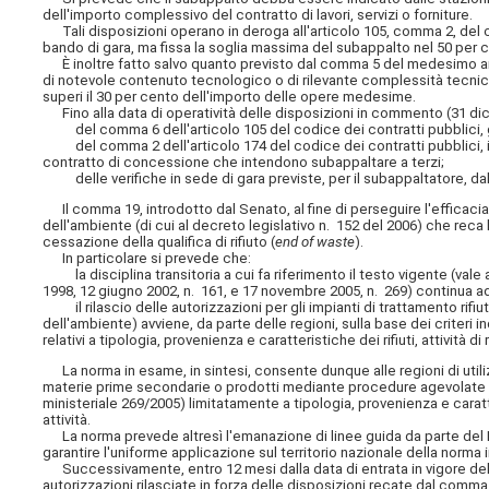
dell'importo complessivo del contratto di lavori, servizi o forniture.
Tali disposizioni operano in deroga all'articolo 105, comma 2, del c
bando di gara, ma fissa la soglia massima del subappalto nel 50 per ce
È inoltre fatto salvo quanto previsto dal comma 5 del medesimo artic
di notevole contenuto tecnologico o di rilevante complessità tecnica,
superi il 30 per cento dell'importo delle opere medesime.
Fino alla data di operatività delle disposizioni in commento (31 di
del comma 6 dell'articolo 105 del codice dei contratti pubblici, g
del comma 2 dell'articolo 174 del codice dei contratti pubblici, il 
contratto di concessione che intendono subappaltare a terzi;
delle verifiche in sede di gara previste, per il subappaltatore, dall
Il comma 19, introdotto dal Senato, al fine di perseguire l'efficacia 
dell'ambiente (di cui al decreto legislativo n. 152 del 2006) che reca l
cessazione della qualifica di rifiuto (
end of waste
).
In particolare si prevede che:
la disciplina transitoria a cui fa riferimento il testo vigente (vale a
1998, 12 giugno 2002, n. 161, e 17 novembre 2005, n. 269) continua ad a
il rilascio delle autorizzazioni per gli impianti di trattamento rifiuti (d
dell'ambiente) avviene, da parte delle regioni, sulla base dei criteri ind
relativi a tipologia, provenienza e caratteristiche dei rifiuti, attività 
La norma in esame, in sintesi, consente dunque alle regioni di utilizzar
materie prime secondarie o prodotti mediante procedure agevolate (di
ministeriale 269/2005) limitatamente a tipologia, provenienza e caratte
attività.
La norma prevede altresì l'emanazione di linee guida da parte del 
garantire l'uniforme applicazione sul territorio nazionale della norma
Successivamente, entro 12 mesi dalla data di entrata in vigore del de
autorizzazioni rilasciate in forza delle disposizioni recate dal com