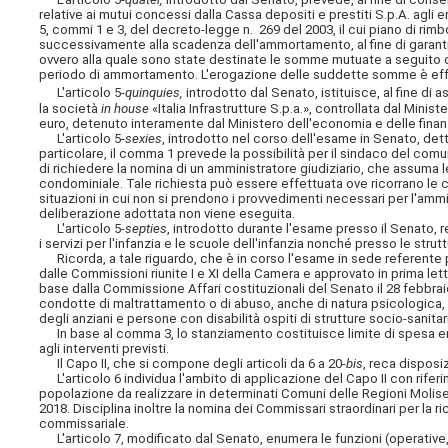
relative ai mutui concessi dalla Cassa depositi e prestiti S.p.A. agli en
5, commi 1 e 3, del decreto-legge n. 269 del 2003, il cui piano di r
successivamente alla scadenza dell'ammortamento, al fine di garantir
ovvero alla quale sono state destinate le somme mutuate a seguito dei 
periodo di ammortamento. L'erogazione delle suddette somme è effet
L'articolo 5-
quinquies,
introdotto dal Senato, istituisce, al fine di 
la società
in house
«Italia Infrastrutture S.p.a.», controllata dal Minist
euro, detenuto interamente dal Ministero dell'economia e delle finan
L'articolo 5-
sexies
, introdotto nel corso dell'esame in Senato, dett
particolare, il comma 1 prevede la possibilità per il sindaco del comu
di richiedere la nomina di un amministratore giudiziario, che assuma l
condominiale.
Tale richiesta può essere effettuata ove ricorrano le c
situazioni in cui non si prendono i provvedimenti necessari per l'am
deliberazione adottata non viene eseguita.
L'articolo 5-
septies
, introdotto durante l'esame presso il Senato, 
i servizi per l'infanzia e le scuole dell'infanzia nonché presso le strut
Ricorda, a tale riguardo, che è in corso l'esame in sede referente p
dalle Commissioni riunite I e XI della Camera e approvato in prima let
base dalla Commissione Affari costituzionali del Senato il 28 febbrai
condotte di maltrattamento o di abuso, anche di natura psicologica, in 
degli anziani e persone con disabilità ospiti di strutture socio-sanit
In base al comma 3, lo stanziamento costituisce limite di spesa en
agli interventi previsti.
Il Capo II, che si compone degli articoli da 6 a 20-
bis
, reca disposiz
L'articolo 6 individua l'ambito di applicazione del Capo II con riferim
popolazione da realizzare in determinati Comuni delle Regioni Molise e
2018. Disciplina inoltre la nomina dei Commissari straordinari per la ri
commissariale.
L'articolo 7, modificato dal Senato, enumera le funzioni (operative, 