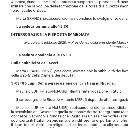
Auspica, dunque, che l'Italia continui a supportare il processo di tr
militare che si occupa della formazione delle forze di sicurezza irac
terroristiche di
Daesh
.
Marta GRANDE,
presidente
, dichiara concluso lo svolgimento delle 
La seduta termina alle 15.30.
INTERROGAZIONI A RISPOSTA IMMEDIATA
Mercoledì 5 febbraio 2020. — Presidenza della presidente Marta GR
internazion
La seduta comincia alle 15.30.
Sulla pubblicità dei lavori.
Marta GRANDE (M5S),
presidente
, avverte che la pubblicità dei la
sulla
web-tv
della Camera dei deputati.
5-03486 Lupi: Sulla persecuzione dei cristiani in Nigeria.
Maurizio LUPI (Misto-NcI-USEI) illustra l'interrogazione in titolo.
Il sottosegretario Ricardo Antonio MERLO risponde all'interrogazione 
Maurizio LUPI (Misto-NcI-USEI), replicando, si dichiara insoddisfat
la sensibilità del Governo e quella personale del sottosegretario Merl
concrete. Secondo la fondazione «Aiuto alla Chiesa che soffre» i crist
sconcertanti l'Italia non può rimanere indifferente e, pertanto, anche
il rispetto del pluralismo religioso e un deciso contrasto alla persecu