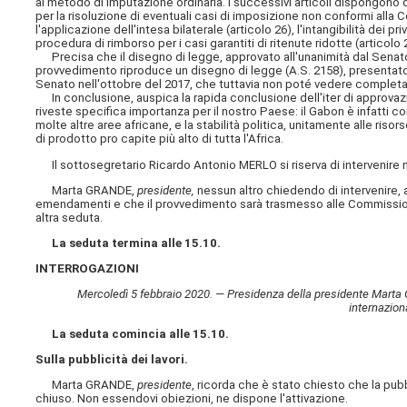
al metodo di imputazione ordinaria. I successivi articoli dispongono 
per la risoluzione di eventuali casi di imposizione non conformi alla C
l'applicazione dell'intesa bilaterale (articolo 26), l'intangibilità dei pr
procedura di rimborso per i casi garantiti di ritenute ridotte (articolo 
Precisa che il disegno di legge, approvato all'unanimità dal Senato l'
provvedimento riproduce un disegno di legge (A.S. 2158), presentato 
Senato nell'ottobre del 2017, che tuttavia non poté vedere completa
In conclusione, auspica la rapida conclusione dell'iter di approvaz
riveste specifica importanza per il nostro Paese: il Gabon è infatti 
molte altre aree africane, e la stabilità politica, unitamente alle ris
di prodotto pro capite più alto di tutta l'Africa.
Il sottosegretario Ricardo Antonio MERLO si riserva di intervenire n
Marta GRANDE,
presidente,
nessun altro chiedendo di intervenire, 
emendamenti e che il provvedimento sarà trasmesso alle Commissioni 
altra seduta.
La seduta termina alle 15.10.
INTERROGAZIONI
Mercoledì 5 febbraio 2020. — Presidenza della presidente Marta GR
internazion
La seduta comincia alle 15.10.
Sulla pubblicità dei lavori.
Marta GRANDE,
presidente
, ricorda che è stato chiesto che la pubb
chiuso. Non essendovi obiezioni, ne dispone l'attivazione.