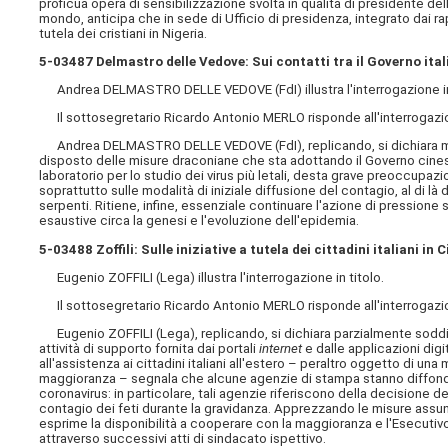
proficua opera di sensibilizzazione svolta in qualità di presidente dell
mondo, anticipa che in sede di Ufficio di presidenza, integrato dai ra
tutela dei cristiani in Nigeria.
5-03487 Delmastro delle Vedove: Sui contatti tra il Governo ita
Andrea DELMASTRO DELLE VEDOVE (FdI) illustra l'interrogazione in 
Il sottosegretario Ricardo Antonio MERLO risponde all'interrogazione 
Andrea DELMASTRO DELLE VEDOVE (FdI), replicando, si dichiara mod
disposto delle misure draconiane che sta adottando il Governo cinese
laboratorio per lo studio dei virus più letali, desta grave preoccupazio
soprattutto sulle modalità di iniziale diffusione del contagio, al di là
serpenti. Ritiene, infine, essenziale continuare l'azione di pressione 
esaustive circa la genesi e l'evoluzione dell'epidemia.
5-03488 Zoffili: Sulle iniziative a tutela dei cittadini italiani i
Eugenio ZOFFILI (Lega) illustra l'interrogazione in titolo.
Il sottosegretario Ricardo Antonio MERLO risponde all'interrogazione 
Eugenio ZOFFILI (Lega), replicando, si dichiara parzialmente soddi
attività di supporto fornita dai portali
internet
e dalle applicazioni digi
all'assistenza ai cittadini italiani all'estero – peraltro oggetto di un
maggioranza – segnala che alcune agenzie di stampa stanno diffond
coronavirus: in particolare, tali agenzie riferiscono della decisione 
contagio dei feti durante la gravidanza. Apprezzando le misure assunt
esprime la disponibilità a cooperare con la maggioranza e l'Esecutivo 
attraverso successivi atti di sindacato ispettivo.