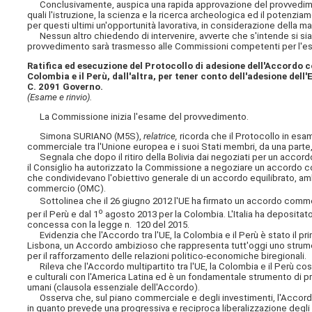
Conclusivamente, auspica una rapida approvazione del provvedime
quali l'istruzione, la scienza e la ricerca archeologica ed il potenzia
per questi ultimi un'opportunità lavorativa, in considerazione della ma
Nessun altro chiedendo di intervenire, avverte che s'intende si sia
provvedimento sarà trasmesso
alle Commissioni competenti per l'esp
Ratifica ed esecuzione del Protocollo di adesione dell'Accordo c
Colombia e il Perù, dall'altra, per tener conto dell'adesione dell
C. 2091 Governo.
(Esame e rinvio).
La Commissione inizia l'esame del provvedimento.
Simona SURIANO (M5S),
relatrice,
ricorda che il Protocollo in esa
commerciale tra l'Unione europea e i suoi Stati membri, da una parte, 
Segnala che dopo il ritiro della Bolivia dai negoziati per un accordo
il Consiglio ha autorizzato la Commissione a negoziare un accordo c
che condividevano l'obiettivo generale di un accordo equilibrato, am
commercio (OMC).
Sottolinea che il 26 giugno 2012 l'UE ha firmato un accordo commerci
o
per il Perù e dal 1
agosto 2013 per la Colombia. L'Italia ha depositato l
concessa con la legge n. 120 del 2015.
Evidenzia che l'Accordo tra l'UE, la Colombia e il Perù è stato il p
Lisbona, un Accordo ambizioso che rappresenta tutt'oggi uno strumen
per il rafforzamento delle relazioni politico-economiche biregionali.
Rileva che l'Accordo multipartito tra l'UE, la Colombia e il Perù costi
e culturali con l'America Latina ed è un fondamentale strumento di prom
umani (clausola essenziale dell'Accordo).
Osserva che, sul piano commerciale e degli investimenti, l'Accordo
in quanto prevede una progressiva e reciproca liberalizzazione degli sc