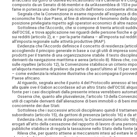
affacciato sul golfo di Guinea ed incastonato fra il Camerun e il Co
composto da un Senato di 66 membri e da un'Assemblea di 153 e può va
farne in potenza uno dei Paesi più ricchi dell'intero continente africa
Segnala che la Convenzione in esame risponde all'esigenza di discipli
economiche fra i due Paesi, al fine di eliminare il fenomeno della doppia
posizione privilegiata rispetto agli operatori economici di altre nazion
Sottolinea che l'Accordo, che si compone di trenta articoli suddivisi
dell'OCSE, e trova applicazione nei riguardi delle persone fisiche e gi
sui redditi (articolo 2), e – per la parte italiana – all'imposta sul red
all'imposta regionale sulle attività produttive (IRAP).
Evidenzia che l'Accordo definisce il concetto di residenza (articolo 4)
accogliendo il principio generale in base a cui gli utili di impresa so
prodotti per il tramite di una organizzazione stabile. Il testo disciplina
derivanti da navigazione marittima e aerea (articolo 8). Rileva che, con 
sulle
royalties
(articolo 12), la Convenzione stabilisce un criterio impo
un'aliquota massima di prelievo da parte di quest'ultimo al 15 per cento
– come evidenzia la relazione illustrativa che accompagna il provvedi
Paese africano.
Al riguardo, segnala anche il punto 4 del Protocollo annesso al testo
alla quale ove il Gabon accordasse ad un altro Stato dell'OCSE aliquot
fonte per i casi disciplinati dalla presente intesa verrebbero automa
Osserva che, quanto alle plusvalenze, l'articolo 13 della Convenzio
utili di capitale derivanti dall'alienazione di beni immobili o di beni im
concorrente dei due Stati.
Sottolinea che i successivi articoli disciplinano quindi il trattamento
subordinato (articolo 15), da gettoni di presenza (articolo 16) e da attiv
Evidenzia che, in materia di pensioni, la Convenzione (articolo 18) 
erogati all'atto della cessazione del rapporto di lavoro di una person
pubbliche stabilisce di regola la tassazione nello Stato della fonte (a
Rileva che, per quanto attiene ai meccanismi intesi ad evitare le dop