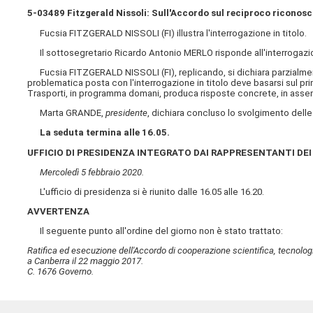
5-03489 Fitzgerald Nissoli: Sull'Accordo sul reciproco riconosci
Fucsia FITZGERALD NISSOLI (FI) illustra l'interrogazione in titolo.
Il sottosegretario Ricardo Antonio MERLO risponde all'interrogazione 
Fucsia FITZGERALD NISSOLI (FI), replicando, si dichiara parzialmen
problematica posta con l'interrogazione in titolo deve basarsi sul pri
Trasporti, in programma domani, produca risposte concrete, in assenz
Marta GRANDE,
presidente
, dichiara concluso lo svolgimento delle
La seduta termina alle 16.05.
UFFICIO DI PRESIDENZA INTEGRATO DAI RAPPRESENTANTI DEI
Mercoledì 5 febbraio 2020.
L'ufficio di presidenza si è riunito dalle 16.05 alle 16.20.
AVVERTENZA
Il seguente punto all'ordine del giorno non è stato trattato:
Ratifica ed esecuzione dell'Accordo di cooperazione scientifica, tecnologic
a Canberra il 22 maggio 2017.
C. 1676 Governo.