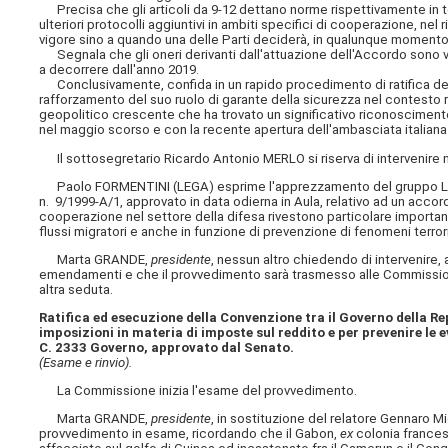
Precisa che gli articoli da 9-12 dettano norme rispettivamente in tema
ulteriori protocolli aggiuntivi in ambiti specifici di cooperazione, nel 
vigore sino a quando una delle Parti deciderà, in qualunque momento,
Segnala che gli oneri derivanti dall'attuazione dell'Accordo sono valut
a decorrere dall'anno 2019.
Conclusivamente, confida in un rapido procedimento di ratifica dell
rafforzamento del suo ruolo di garante della sicurezza nel contesto re
geopolitico crescente che ha trovato un significativo riconoscimento d
nel maggio scorso e con la recente apertura dell'ambasciata italia
Il sottosegretario Ricardo Antonio MERLO si riserva di intervenire n
Paolo FORMENTINI (LEGA) esprime l'apprezzamento del gruppo Lega 
n. 9/1999-A/1, approvato in data odierna in Aula, relativo ad un accordo
cooperazione nel settore della difesa rivestono particolare importan
flussi migratori e anche in funzione di prevenzione di fenomeni terrori
Marta GRANDE,
presidente
, nessun altro chiedendo di intervenire, 
emendamenti e che il provvedimento sarà trasmesso alle Commissioni 
altra seduta.
Ratifica ed esecuzione della Convenzione tra il Governo della Re
imposizioni in materia di imposte sul reddito e per prevenire le ev
C. 2333 Governo, approvato dal Senato.
(Esame e rinvio).
La Commissione inizia l'esame del provvedimento.
Marta GRANDE,
presidente
, in sostituzione del relatore Gennaro Mig
provvedimento in esame, ricordando che il Gabon,
ex
colonia francese