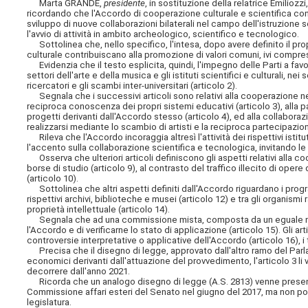
Marta GRANDE,
presidente
, in sostituzione della relatrice Emiliozz
ricordando che l'Accordo di cooperazione culturale e scientifica con l
sviluppo di nuove collaborazioni
bilaterali nel campo dell'istruzione s
l'avvio di attività in ambito archeologico, scientifico e tecnologico.
Sottolinea che, nello specifico, l'intesa, dopo avere definito il pr
culturale contribuiscano alla promozione di valori comuni, ivi compreso 
Evidenzia che il testo esplicita, quindi, l'impegno delle Parti a favori
settori dell'arte e della musica e gli istituti scientifici e culturali, 
ricercatori e gli scambi inter-universitari (articolo 2).
Segnala che i successivi articoli sono relativi alla cooperazione nel
reciproca conoscenza dei propri sistemi educativi (articolo 3), alla p
progetti derivanti dall'Accordo stesso (articolo 4), ed alla collabora
realizzarsi mediante lo scambio di artisti e la reciproca partecipazione
Rileva che l'Accordo incoraggia altresì l'attività dei rispettivi istitut
l'accento sulla collaborazione scientifica e tecnologica, invitando le 
Osserva che ulteriori articoli definiscono gli aspetti relativi alla 
borse di studio (articolo 9), al contrasto del traffico illecito di ope
(articolo 10).
Sottolinea che altri aspetti definiti dall'Accordo riguardano i progra
rispettivi archivi, biblioteche e musei (articolo 12) e tra gli organismi r
proprietà intellettuale (articolo 14).
Segnala che ad una commissione mista, composta da un eguale num
l'Accordo e di verificarne lo stato di applicazione (articolo 15). Gli ar
controversie interpretative o applicative dell'Accordo (articolo 16), i 
Precisa che il disegno di legge, approvato dall'altro ramo del Parla
economici derivanti dall'attuazione del provvedimento, l'articolo 3 li 
decorrere dall'anno 2021.
Ricorda che un analogo disegno di legge (A.S. 2813) venne presenta
Commissione affari esteri del Senato nel giugno del 2017, ma non p
legislatura.