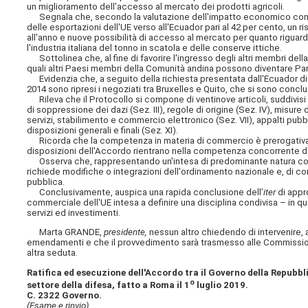
un miglioramento dell'accesso al mercato dei prodotti agricoli.
Segnala che, secondo la valutazione dell'impatto economico condo
delle esportazioni dell'UE verso all'Ecuador pari al 42 per cento, un ri
all'anno e nuove possibilità di accesso al mercato per quanto riguard
l'industria italiana del tonno in scatola e delle conserve ittiche.
Sottolinea che, al fine di favorire l'ingresso degli altri membri della
quali altri Paesi membri della Comunità andina possono diventare Pa
Evidenzia che, a seguito della richiesta presentata dall'Ecuador di 
2014 sono ripresi i negoziati tra Bruxelles e Quito, che si sono conclus
Rileva che il Protocollo si compone di ventinove articoli, suddivisi in 
di soppressione
dei dazi (Sez. III), regole di origine (Sez. IV), misure
servizi, stabilimento e commercio elettronico (Sez. VII), appalti pubbli
disposizioni generali e finali (Sez. XI).
Ricorda che la competenza in materia di commercio è prerogativa esc
disposizioni dell'Accordo rientrano nella competenza concorrente de
Osserva che, rappresentando un'intesa di predominante natura commer
richiede modifiche o integrazioni dell'ordinamento nazionale e, di co
pubblica.
Conclusivamente, auspica una rapida conclusione dell’
iter
di appr
commerciale dell'UE intesa a definire una disciplina condivisa – in qu
servizi ed investimenti.
Marta GRANDE,
presidente,
nessun altro chiedendo di intervenire, 
emendamenti e che il provvedimento sarà trasmesso alle Commissioni 
altra seduta.
Ratifica ed esecuzione dell'Accordo tra il Governo della Repubbli
o
settore della difesa, fatto a Roma il 1
luglio 2019.
C. 2322 Governo.
(Esame e rinvio).