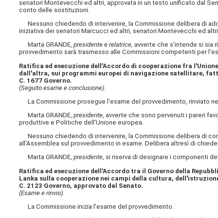
senatori Montevecchi ed altri, approvata in un testo unificato dal Se
conto delle sostituzioni.
Nessuno chiedendo di intervenire, la Commissione delibera di adott
iniziativa dei senatori Marcucci ed altri, senatori Montevecchi ed altr
Marta GRANDE,
presidente e relatrice,
avverte che s'intende si sia 
provvedimento sarà trasmesso alle Commissioni competenti per l'espre
Ratifica ed esecuzione dell'Accordo di cooperazione fra l'Unione
dall'altra, sui programmi europei di navigazione satellitare, fat
C. 1677 Governo.
(Seguito esame e conclusione).
La Commissione prosegue l'esame del provvedimento, rinviato nel
Marta GRANDE,
presidente
, avverte che sono pervenuti i pareri favo
produttive e Politiche dell'Unione europea.
Nessuno chiedendo di intervenire, la Commissione delibera di conferir
all'Assemblea sul provvedimento in esame. Delibera altresì di chiedere
Marta GRANDE,
presidente
, si riserva di designare i componenti de
Ratifica ed esecuzione dell'Accordo tra il Governo della Repubbl
Lanka sulla cooperazione nei campi della cultura, dell'istruzione
C. 2123 Governo, approvato dal Senato.
(Esame e rinvio).
La Commissione inizia l'esame del provvedimento.