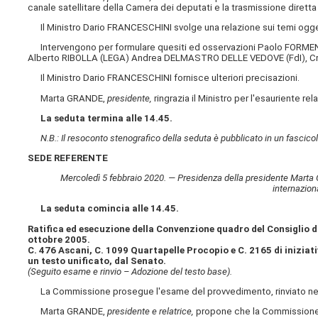
canale satellitare della Camera dei deputati e la trasmissione diretta
Il Ministro Dario FRANCESCHINI svolge una relazione sui temi ogget
Intervengono per formulare quesiti ed osservazioni Paolo FORMENTI
Alberto RIBOLLA (LEGA) Andrea DELMASTRO DELLE VEDOVE (FdI), Cris
Il Ministro Dario FRANCESCHINI fornisce ulteriori precisazioni.
Marta GRANDE,
presidente,
ringrazia il Ministro per l'esauriente re
La seduta termina alle 14.45.
N.B.: Il resoconto stenografico della seduta è pubblicato in un fascicol
SEDE REFERENTE
Mercoledì 5 febbraio 2020. — Presidenza della presidente Marta GR
internazion
La seduta comincia alle 14.45.
Ratifica ed esecuzione della Convenzione quadro del Consiglio d'E
ottobre 2005.
C. 476 Ascani, C. 1099 Quartapelle Procopio e C. 2165 di iniziat
un testo unificato, dal Senato.
(Seguito esame e rinvio – Adozione del testo base).
La Commissione prosegue l'esame del provvedimento, rinviato nel
Marta GRANDE,
presidente e relatrice,
propone che la Commissione ad