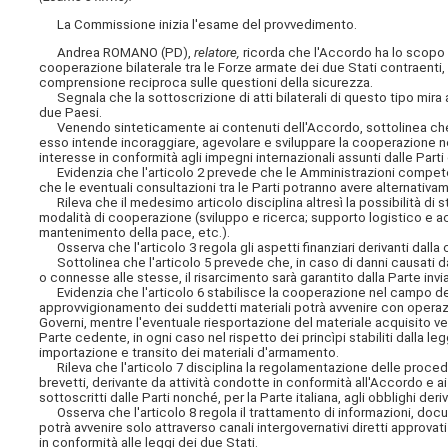
La Commissione inizia l'esame del provvedimento.
Andrea ROMANO (PD),
relatore,
ricorda che l'Accordo ha lo scopo d
cooperazione bilaterale tra le Forze armate dei due Stati contraenti, n
comprensione reciproca sulle questioni della sicurezza.
Segnala che la sottoscrizione di atti bilaterali di questo tipo mira an
due Paesi.
Venendo sinteticamente ai contenuti dell'Accordo, sottolinea che l'a
esso intende incoraggiare, agevolare e sviluppare la cooperazione nel
interesse in conformità agli impegni internazionali assunti dalle Parti 
Evidenzia che l'articolo 2 prevede che le Amministrazioni competenti 
che le eventuali consultazioni tra le Parti potranno avere alternativam
Rileva che il medesimo articolo disciplina altresì la possibilità di st
modalità di cooperazione (sviluppo e ricerca; supporto logistico e acq
mantenimento della pace, etc.).
Osserva che l'articolo 3 regola gli aspetti finanziari derivanti dalla c
Sottolinea che l'articolo 5 prevede che, in caso di danni causati dal
o connesse alle stesse, il risarcimento sarà garantito dalla Parte invi
Evidenzia che l'articolo 6 stabilisce la cooperazione nel campo dell'i
approvvigionamento dei suddetti materiali potrà avvenire con operazion
Governi, mentre l'eventuale riesportazione del materiale acquisito ve
Parte cedente, in ogni caso nel rispetto dei princìpi stabiliti dalla 
importazione e transito dei materiali d'armamento.
Rileva che l'articolo 7 disciplina la regolamentazione delle procedur
brevetti, derivante da attività condotte in conformità all'Accordo e ai
sottoscritti dalle Parti nonché, per la Parte italiana, agli obblighi de
Osserva che l'articolo 8 regola il trattamento di informazioni, docume
potrà avvenire solo attraverso canali intergovernativi diretti approvati
in conformità alle leggi dei due Stati.