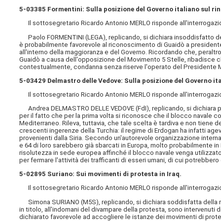
5-03385 Formentini: Sulla posizione del Governo italiano sul r
Il sottosegretario Ricardo Antonio MERLO risponde all'interrogazione 
Paolo FORMENTINI (LEGA), replicando, si dichiara insoddisfatto della
è probabilmente favorevole al riconoscimento di Guaidò a president
all'interno della maggioranza e del Governo. Ricordando che, peralt
Guaidò a causa dell'opposizione del Movimento 5 Stelle, ribadisce ch
contestualmente, condanna senza riserve l'operato del Presidente 
5-03429 Delmastro delle Vedove: Sulla posizione del Governo ital
Il sottosegretario Ricardo Antonio MERLO risponde all'interrogazione 
Andrea DELMASTRO DELLE VEDOVE (FdI), replicando, si dichiara par
per il fatto che per la prima volta si riconosce che il blocco navale co
Mediterraneo. Rileva, tuttavia, che tale scelta è tardiva e non tiene del
crescenti ingerenze della Turchia: il regime di Erdogan ha infatti agevo
provenienti dalla Siria. Secondo un'autorevole organizzazione internaz
e 64 di loro sarebbero già sbarcati in Europa, molto probabilmente in
risolutezza in sede europea affinché il blocco navale venga utilizzato
per fermare l'attività dei trafficanti di esseri umani, di cui potrebbero 
5-02895 Suriano: Sui movimenti di protesta in Iraq.
Il sottosegretario Ricardo Antonio MERLO risponde all'interrogazione 
Simona SURIANO (M5S), replicando, si dichiara soddisfatta della ri
in titolo, all'indomani del divampare della protesta, sono intervenuti div
dichiarato favorevole ad accogliere le istanze dei movimenti di protest