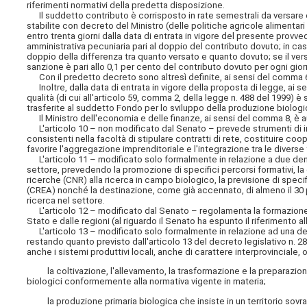
riferimenti normativi della predetta disposizione.
Il suddetto contributo è corrisposto in rate semestrali da versare e
stabilite con decreto del Ministro (delle politiche agricole alimentari
entro trenta giorni dalla data di entrata in vigore del presente prov
amministrativa pecuniaria pari al doppio del contributo dovuto; in cas
doppio della differenza tra quanto versato e quanto dovuto; se il ve
sanzione è pari allo 0,1 per cento del contributo dovuto per ogni giorn
Con il predetto decreto sono altresì definite, ai sensi del comma 6,
Inoltre, dalla data di entrata in vigore della proposta di legge, ai se
qualità (di cui all'articolo 59, comma 2, della legge n. 488 del 1999) 
trasferite al suddetto Fondo per lo sviluppo della produzione biologi
Il Ministro dell'economia e delle finanze, ai sensi del comma 8, è 
L'articolo 10 – non modificato dal Senato – prevede strumenti di inte
consistenti nella facoltà di stipulare contratti di rete, costituire coope
favorire l'aggregazione imprenditoriale e l'integrazione tra le diverse fa
L'articolo 11 – modificato solo formalmente in relazione a due deno
settore, prevedendo la promozione di specifici percorsi formativi, la 
ricerche (CNR) alla ricerca in campo biologico, la previsione di specifi
(CREA) nonché la destinazione, come già accennato, di almeno il 30 pe
ricerca nel settore.
L'articolo 12 – modificato dal Senato – regolamenta la formazione p
Stato e dalle regioni (al riguardo il Senato ha espunto il riferimento 
L'articolo 13 – modificato solo formalmente in relazione ad una deno
restando quanto previsto dall'articolo 13 del decreto legislativo n. 28 d
anche i sistemi produttivi locali, anche di carattere interprovinciale, o
la coltivazione, l'allevamento, la trasformazione e la preparazione al
biologici conformemente alla normativa vigente in materia;
la produzione primaria biologica che insiste in un territorio sov