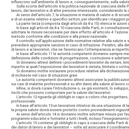
influiscono sull'ambiente di lavoro e, conseguentemente, sulla salute
Sulla scorta dell'articolo 6 la politica nazionale di ciascuna delle Pa
lavoro, dei lavoratori e di altre persone interessate, considerando la 
Ai sensi dell'articolo 7, la situazione in materia di salute e di si
e di un esame relativo a specifici settori, per identificare i maggiori pr
La parte terza (composta dagli articoli da 8 a 15) elenca le azioni a 
In base agli articoli da 8 a 10 ciascuna delle Parti, in consultazione 
adottare le misure necessarie per dare effetto all'articolo 4: l'azione
metodo conforme alle condizioni e alla prassi nazionale.
Il controllo sull'applicazione delle normative relative alla salute e 
prevedere appropriate sanzioni in caso di infrazione. Peraltro, alla d
di lavoro e ai lavoratori, che ne favoriscano l'ottemperanza ai rispettiv
In base all'articolo 11 le autorità competenti dovranno sempre megl
definizione delle condizioni di progettazione, costruzione e adattament
Si dovranno altresì definire i procedimenti lavorativi da vietare, li
rispetto ai quali l'esposizione dei lavoratori è vietata, limitata o sot
Si dovranno inoltre instaurare procedure relative alla dichiarazione d
di inchieste nel caso di situazioni gravi.
Le autorità competenti dovranno altresì assicurare la pubblicazione a
sui casi di malattie professionali e su altri danni alla salute al lavoro co
Infine, si dovrà curare l'introduzione o, se già esistenti, lo sviluppo, 
rischi che possono comportare per la salute dei lavoratori.
L'articolo 12 riguarda gli obblighi in capo a coloro che progettano
professionale.
In base all'articolo 13 un lavoratore ritiratosi da una situazione di 
la propria salute dovrà essere protetto contro provvedimenti ingiustif
Ai sensi dell'articolo 14 si dovranno inoltre adottare misure per favor
programmi educativi e formativi a tutti i livelli, incluso l'insegname
L'articolo 15 contiene gli obblighi in capo a ciascuna delle Parti d
dei datori di lavoro e dei lavoratori – volte ad assicurare il coordina