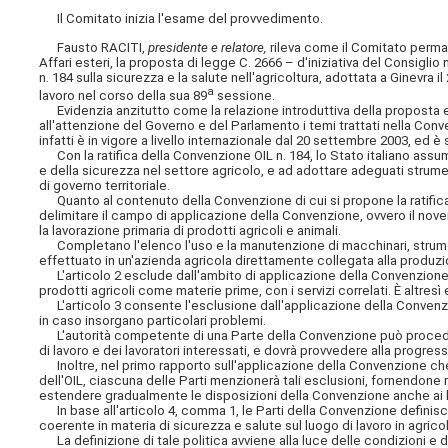
Il Comitato inizia l'esame del provvedimento.
Fausto RACITI,
presidente e relatore,
rileva come il Comitato permane
Affari esteri, la proposta di legge C. 2666 – d'iniziativa del Consig
n. 184 sulla sicurezza e la salute nell'agricoltura, adottata a Ginevra
a
lavoro nel corso della sua 89
sessione.
Evidenzia anzitutto come la relazione introduttiva della proposta evi
all'attenzione del Governo e del Parlamento i temi trattati nella Con
infatti è in vigore a livello internazionale dal 20 settembre 2003, ed è s
Con la ratifica della Convenzione OIL n. 184, lo Stato italiano assum
e della sicurezza nel settore agricolo, e ad adottare adeguati strument
di governo territoriale.
Quanto al contenuto della Convenzione di cui si propone la ratifica, 
delimitare il campo di applicazione della Convenzione, ovvero il novero 
la lavorazione primaria di prodotti agricoli e animali.
Completano l'elenco l'uso e la manutenzione di macchinari, strumenti 
effettuato in un'azienda agricola direttamente collegata alla produzi
L'articolo 2 esclude dall'ambito di applicazione della Convenzione ta
prodotti agricoli come materie prime, con i servizi correlati. È altresì
L'articolo 3 consente l'esclusione dall'applicazione della Convenzion
in caso insorgano particolari problemi.
L'autorità competente di una Parte della Convenzione può procedere
di lavoro e dei lavoratori interessati, e dovrà provvedere alla progress
Inoltre, nel primo rapporto sull'applicazione della Convenzione che 
dell'OIL, ciascuna delle Parti menzionerà tali esclusioni, fornendone
estendere gradualmente le disposizioni della Convenzione anche ai la
In base all'articolo 4, comma 1, le Parti della Convenzione defini
coerente in materia di sicurezza e salute sul luogo di lavoro in agricol
La definizione di tale politica avviene alla luce delle condizioni e 