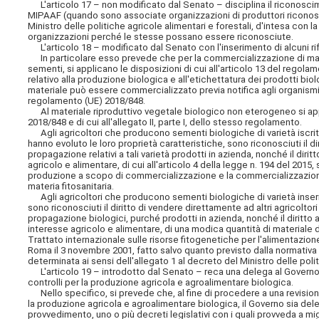
L'articolo 17 – non modificato dal Senato – disciplina il riconoscime
MIPAAF (quando sono associate organizzazioni di produttori riconosc
Ministro delle politiche agricole alimentari e forestali, d'intesa con la
organizzazioni perché le stesse possano essere riconosciute.
L'articolo 18 – modificato dal Senato con l'inserimento di alcuni rif
In particolare esso prevede che per la commercializzazione di mate
sementi, si applicano le disposizioni di cui all'articolo 13 del rego
relativo alla produzione biologica e all'etichettatura dei prodotti bi
materiale può essere commercializzato previa notifica agli organismi d
regolamento (UE) 2018/848.
Al materiale riproduttivo vegetale biologico non eterogeneo si appl
2018/848 e di cui all'allegato II, parte I, dello stesso regolamento.
Agli agricoltori che producono sementi biologiche di varietà iscritte
hanno evoluto le loro proprietà caratteristiche, sono riconosciuti il d
propagazione relativi a tali varietà prodotti in azienda, nonché il dirit
agricolo e alimentare, di cui all'articolo 4 della legge n. 194 del 201
produzione a scopo di commercializzazione e la commercializzazione 
materia fitosanitaria.
Agli agricoltori che producono sementi biologiche di varietà inserit
sono riconosciuti il diritto di vendere direttamente ad altri agricoltor
propagazione biologici, purché prodotti in azienda, nonché il diritto 
interesse agricolo e alimentare, di una modica quantità di materiale di ri
Trattato internazionale sulle risorse fitogenetiche per l'alimentazion
Roma il 3 novembre 2001, fatto salvo quanto previsto dalla normativa 
determinata ai sensi dell'allegato 1 al decreto del Ministro delle poli
L'articolo 19 – introdotto dal Senato – reca una delega al Governo pe
controlli per la produzione agricola e agroalimentare biologica.
Nello specifico, si prevede che, al fine di procedere a una revisione
la produzione agricola e agroalimentare biologica, il Governo sia dele
provvedimento, uno o più decreti legislativi con i quali provveda a mig