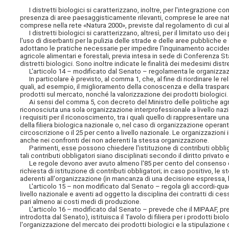
I distretti biologici si caratterizzano, inoltre, per l'integrazione co
presenza di aree paesaggisticamente rilevanti, comprese le aree natura
comprese nella rete «Natura 2000», previste dal regolamento di cui a
I distretti biologici si caratterizzano, altresì, per il limitato uso dei 
l'uso di diserbanti per la pulizia delle strade e delle aree pubbliche 
adottano le pratiche necessarie per impedire l'inquinamento accident
agricole alimentari e forestali, previa intesa in sede di Conferenza Sta
distretti biologici. Sono inoltre indicate le finalità dei medesimi distre
L'articolo 14 – modificato dal Senato – regolamenta le organizzazioni
In particolare è previsto, al comma 1, che, al fine di riordinare le r
quali, ad esempio, il miglioramento della conoscenza e della traspa
prodotti sul mercato, nonché la valorizzazione dei prodotti biologici.
Ai sensi del comma 5, con decreto del Ministro delle politiche agric
riconosciuta una sola organizzazione interprofessionale a livello naz
i requisiti per il riconoscimento, tra i
quali quello di rappresentare una
della filiera biologica nazionale o, nel caso di organizzazione operanti 
circoscrizione o il 25 per cento a livello nazionale. Le organizzazion
anche nei confronti dei non aderenti la stessa organizzazione.
Parimenti, esse possono chiedere l'istituzione di contributi obbligat
tali contributi obbligatori siano disciplinati secondo il diritto privato
Le regole devono aver avuto almeno l'85 per cento del consenso degl
richiesta di istituzione di contributi obbligatori; in caso positivo, le
aderenti all'organizzazione (in mancanza di una decisione espressa, la
L'articolo 15 – non modificato dal Senato – regola gli accordi-qua
livello nazionale e aventi ad oggetto la disciplina dei contratti di ce
pari almeno ai costi medi di produzione.
L'articolo 16 – modificato dal Senato – prevede che il MIPAAF, previ
introdotta dal Senato), istituisca il Tavolo di filiera per i prodotti bio
l'organizzazione del mercato dei prodotti biologici e la stipulazione de