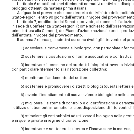
L'articolo 6 (modificato nei riferimenti normativi relativi alla discipl
biologici ottenuti da materia prima italiana.
Al riguardo si prevede che, con decreto del Ministro delle politiche
Stato-Regioni, entro 90 giorni dall'entrata in vigore del provvedimento
L'articolo 7, modificato dal Senato, prevede, al comma 1, l'adozione, 
in sede di Conferenza Stato-regioni (come richiesto dall'osservazio
prima lettura alla Camera), del Piano d'azione nazionale per la produz
dall'entrata in vigore del provvedimento.
Il comma 2 elenca gli obiettivi cui sono rivolti gli interventi del prede
1) agevolare la conversione al biologico, con particolare riferimen
2) sostenere la costituzione di forme associative e contrattuali per
3) incentivare il consumo dei prodotti biologici attraverso inizia
con particolare riferimento alla ristorazione collettiva;
4) monitorare l'andamento del settore;
5) sostenere e promuovere i distretti biologici (questa lettera è 
6) favorire l'insediamento di nuove aziende biologiche nelle aree
7) migliorare il sistema di controllo e di certificazione a garanzia d
l'utilizzo di strumenti informatici e la predisposizione di interventi di
8) stimolare gli enti pubblici ad utilizzare il biologico nella gest
e in quelle private in regime di convenzione;
9) incentivare e sostenere la ricerca e l'innovazione in materia;