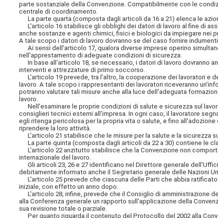
parte sostanziale della Convenzione. Compatibilmente con le condizion
centrale di coordinamento.
La parte quarta (composta dagli articoli da 16 a 21) elenca le azioni 
L'articolo 16 stabilisce gli obblighi dei datori di lavoro al fine di a
anche sostanze e agenti chimici, fisici e biologici da impiegare nei p
A tale scopo i datori di lavoro dovranno se del caso fornire indumenti
Ai sensi dell'articolo 17, qualora diverse imprese operino simulta
nell'apprestamento di adeguate condizioni di sicurezza.
In base all'articolo 18, se necessario, i datori di lavoro dovranno 
interventi e attrezzature di primo soccorso.
L'articolo 19 prevede, tra l'altro, la cooperazione dei lavoratori e d
lavoro. A tale scopo i rappresentanti dei lavoratori riceveranno un'in
potranno valutare tali misure anche alla luce dell'adeguata formazio
lavoro.
Nell'esaminare le proprie condizioni di salute e sicurezza sul lavoro 
consiglieri tecnici esterni all'impresa. In ogni caso, il lavoratore s
egli ritenga pericolosa per la propria vita o salute, e fino all'adozione
riprendere la loro attività.
L'articolo 21 stabilisce che le misure per la salute e la sicurezza s
La parte quinta (composta dagli articoli da 22 a 30) contiene le clau
L'articolo 22 anzitutto stabilisce che la Convenzione non comport
internazionale del lavoro.
Gli articoli 23, 26 e 27 identificano nel Direttore generale dell'Uffic
debitamente informato anche il Segretario generale delle Nazioni Unite
L'articolo 25 prevede che ciascuna delle Parti che abbia ratificato 
iniziale, con effetto un anno dopo.
L'articolo 28, infine, prevede che il Consiglio di amministrazione del
alla Conferenza generale un rapporto sull'applicazione della Convenz
sua revisione totale o parziale.
Per quanto riguarda il contenuto del Protocollo del 2002 alla Conve