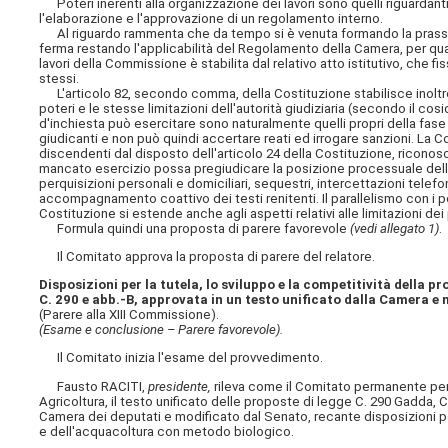
Poteri inerenti alla organizzazione dei lavori sono quelli riguardant
l'elaborazione e l'approvazione di un regolamento interno.
Al riguardo rammenta che da tempo si è venuta formando la prassi 
ferma restando l'applicabilità del Regolamento della Camera, per q
lavori della Commissione è stabilita dal relativo atto istitutivo, che fi
stessi.
L'articolo 82, secondo comma, della Costituzione stabilisce inoltre
poteri e le stesse limitazioni dell'autorità giudiziaria (secondo il co
d'inchiesta può esercitare sono naturalmente quelli propri della fase «
giudicanti e non può quindi accertare reati ed irrogare sanzioni. La 
discendenti dal disposto dell'articolo 24 della Costituzione, riconosc
mancato esercizio possa pregiudicare la posizione processuale dell
perquisizioni personali e domiciliari, sequestri, intercettazioni telef
accompagnamento coattivo dei testi renitenti. Il parallelismo con i 
Costituzione si estende anche agli aspetti relativi alle limitazioni d
Formula quindi una proposta di parere favorevole
(vedi allegato 1)
.
Il Comitato approva la proposta di parere del relatore.
Disposizioni per la tutela, lo sviluppo e la competitività della
C. 290 e abb.-B, approvata in un testo unificato dalla Camera e
(Parere alla XIII Commissione).
(Esame e conclusione – Parere favorevole).
Il Comitato inizia l'esame del provvedimento.
Fausto RACITI,
presidente,
rileva come il Comitato permanente per i
Agricoltura, il testo unificato delle proposte di legge C. 290 Gadda, C.
Camera dei deputati e modificato dal Senato, recante disposizioni per
e dell'acquacoltura con metodo biologico.