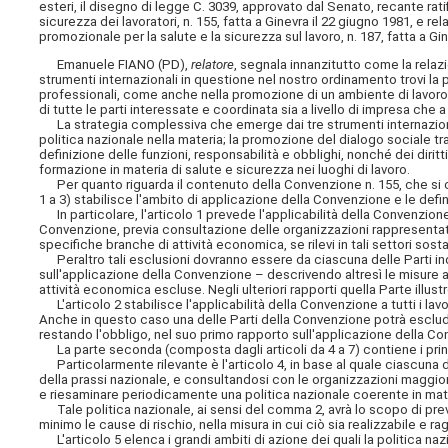
esteri, il disegno di legge C. 3039, approvato dal Senato, recante ra
sicurezza dei lavoratori, n. 155, fatta a Ginevra il 22 giugno 1981, e r
promozionale per la salute e la sicurezza sul lavoro, n. 187, fatta a Gi
Emanuele FIANO (PD),
relatore
, segnala innanzitutto come la relazi
strumenti internazionali in questione nel nostro ordinamento trovi la pr
professionali, come anche nella promozione di un ambiente di lavoro
di tutte le parti interessate e coordinata sia a livello di impresa che a 
La strategia complessiva che emerge dai tre strumenti internazionali
politica nazionale nella materia; la promozione del dialogo sociale tra i
definizione delle funzioni, responsabilità e obblighi, nonché dei diritt
formazione in materia di salute e sicurezza nei luoghi di lavoro.
Per quanto riguarda il contenuto della Convenzione n. 155, che si co
1 a 3) stabilisce l'ambito di applicazione della Convenzione e le defini
In particolare, l'articolo 1 prevede l'applicabilità della Convenzione 
Convenzione, previa consultazione delle organizzazioni rappresentati
specifiche branche di attività economica, se rilevi in tali settori so
Peraltro tali esclusioni dovranno essere da ciascuna delle Parti ind
sull'applicazione della Convenzione – descrivendo altresì le misure a
attività economica escluse. Negli ulteriori rapporti quella Parte illus
L'articolo 2 stabilisce l'applicabilità della Convenzione a tutti i la
Anche in questo caso una delle Parti della Convenzione potrà esclud
restando l'obbligo, nel suo primo rapporto sull'applicazione della Con
La parte seconda (composta dagli articoli da 4 a 7) contiene i princip
Particolarmente rilevante è l'articolo 4, in base al quale ciascuna d
della prassi nazionale, e consultandosi con le organizzazioni maggiorm
e riesaminare periodicamente una politica nazionale coerente in mater
Tale politica nazionale, ai sensi del comma 2, avrà lo scopo di prevenir
minimo le cause di rischio, nella misura in cui ciò sia realizzabile e ra
L'articolo 5 elenca i grandi ambiti di azione dei quali la politica na