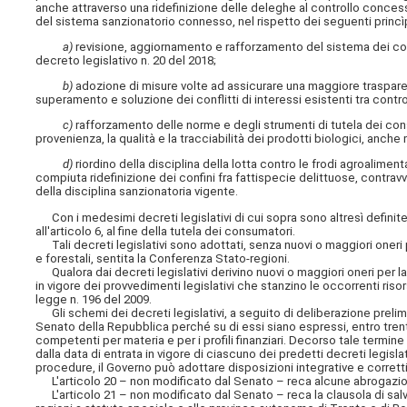
anche attraverso una ridefinizione delle deleghe al controllo concesse
del sistema sanzionatorio connesso, nel rispetto dei seguenti princìpi 
a)
revisione, aggiornamento e rafforzamento del sistema dei contr
decreto legislativo n. 20 del 2018;
b)
adozione di misure volte ad assicurare una maggiore trasparen
superamento e soluzione dei conflitti di interessi esistenti tra control
c)
rafforzamento delle norme e degli strumenti di tutela dei consu
provenienza, la qualità e la tracciabilità dei prodotti biologici, anche
d)
riordino della disciplina della lotta contro le frodi agroaliment
compiuta ridefinizione dei confini fra fattispecie delittuose, contravv
della disciplina sanzionatoria vigente.
Con i medesimi decreti legislativi di cui sopra sono altresì definite 
all'articolo 6, al fine della tutela dei consumatori.
Tali decreti legislativi sono adottati, senza nuovi o maggiori oneri p
e forestali, sentita la Conferenza Stato-regioni.
Qualora dai decreti legislativi derivino nuovi o maggiori oneri per l
in vigore dei provvedimenti legislativi che stanzino le occorrenti riso
legge n. 196 del 2009.
Gli schemi dei decreti legislativi, a seguito di deliberazione prelimi
Senato della Repubblica perché su di essi siano espressi, entro trenta
competenti
per materia e per i profili finanziari. Decorso tale termi
dalla data di entrata in vigore di ciascuno dei predetti decreti legislati
procedure, il Governo può adottare disposizioni integrative e corretti
L'articolo 20 – non modificato dal Senato – reca alcune abrogazio
L'articolo 21 – non modificato dal Senato – reca la clausola di sal