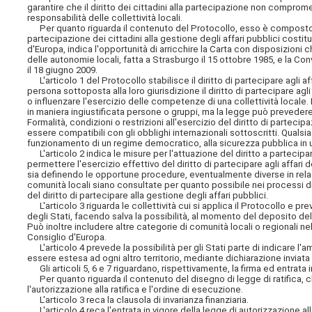
garantire che il diritto dei cittadini alla partecipazione non comprom
responsabilità delle collettività locali.
Per quanto riguarda il contenuto del Protocollo, esso è composto di 
partecipazione dei cittadini alla gestione degli affari pubblici costi
d'Europa, indica l'opportunità di arricchire la Carta con disposizioni 
delle autonomie locali, fatta a Strasburgo il 15 ottobre 1985, e la Co
il 18 giugno 2009.
L'articolo 1 del Protocollo stabilisce il diritto di partecipare agli a
persona sottoposta alla loro giurisdizione il diritto di partecipare agli
o influenzare l'esercizio delle competenze di una collettività locale. 
in maniera ingiustificata persone o gruppi, ma la legge può prevede
Formalità, condizioni o restrizioni all'esercizio del diritto di parteci
essere compatibili con gli obblighi internazionali sottoscritti. Qualsi
funzionamento di un regime democratico, alla sicurezza pubblica in un
L'articolo 2 indica le misure per l'attuazione del diritto a partecipa
permettere l'esercizio effettivo del diritto di partecipare agli affari
sia definendo le opportune procedure, eventualmente diverse in relazion
comunità locali siano consultate per quanto possibile nei processi di 
del diritto di partecipare alla gestione degli affari pubblici.
L'articolo 3 riguarda le collettività cui si applica il Protocollo e pre
degli Stati, facendo salva la possibilità, al momento del deposito della
Può inoltre includere altre categorie di comunità locali o regionali 
Consiglio d'Europa.
L'articolo 4 prevede la possibilità per gli Stati parte di indicare l'
essere estesa ad ogni altro territorio, mediante dichiarazione inviat
Gli articoli 5, 6 e 7 riguardano, rispettivamente, la firma ed entrata
Per quanto riguarda il contenuto del disegno di legge di ratifica, ch
l'autorizzazione alla ratifica e l'ordine di esecuzione.
L'articolo 3 reca la clausola di invarianza finanziaria.
L'articolo 4 reca l'entrata in vigore della legge di autorizzazione all