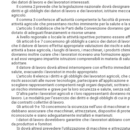
dei datori di lavoro e dei lavoratori interessati.
Il comma 2 prevede che la legislazione nazionale dovrà designare l'
diritti e gli obblighi dei datori di lavoro e dei lavoratori; istituire 
agricolo.
Il comma 3 conferisce all'autorità competente la facoltà di prevede
attività agricole che presentano rischio imminente per la salute e la s
L'articolo 5 stabilisce che le Parti della Convenzione dovranno garant
dotato di adeguati finanziamenti e risorse umane.
A livello regionale o locale le attività ispettive potranno essere affi
Gli articoli 6 e 7 concernono gli obblighi a carico dei datori di lavor
che il datore di lavoro effettui appropriate valutazioni dei rischi e ad
attività a base agricola, i luoghi di lavoro, i macchinari, i prodotti chim
dovranno inoltre curare che i lavoratori ricevano una formazione appro
e ad essi vengano impartite istruzioni comprensibili in materia di sal
adottare.
Il datore di lavoro dovrà altresì interrompere con effetto immediat
salute, evacuando i lavoratori in modo appropriato.
L'articolo 8 elenca i diritti e gli obblighi dei lavoratori agricoli, ch
rischi associati alle nuove tecnologie, partecipare all'applicazione e
scegliere rappresentanti competenti negli organi deputati, sottrarsi 
un rischio imminente e grave per la loro sicurezza e salute, senza su
D'altra parte i lavoratori agricoli e i loro rappresentanti dovranno ri
lavoro. Le modalità per l'esercizio dei diritti e degli obblighi di cui
dai contratti collettivi di lavoro.
Gli articoli 9 e 10 concernono la sicurezza nell'uso di macchinari e
debbano assicurare che macchinari, attrezzature, dispositivi di prote
riconosciute e siano adeguatamente installati e mantenuti.
I datori di lavoro dovrebbero garantire che i lavoratori abbiano comp
da produttori e fornitori.
Si dovrà altresì prevedere l'utilizzazione di macchine e attrezzatur