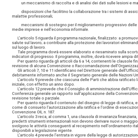
un meccanismo di raccolta e di analisi dei dati sulle lesioni e mal
disposizioni che facilitino la collaborazione tra i sistemi di assicu
malattie professionali;
meccanismi di sostegno per il miglioramento progressivo delle cond
medie imprese e nell'economia informale.
L'articolo 5 riguarda il programma nazionale, finalizzato: a promuove
salute sul lavoro; a contribuire alla protezione dei lavoratori eliminan
sul luogo di lavoro.
Tale programma dovrà essere elaborato e riesaminato sulla scorta di 
indicatori di progresso. Il programma, inoltre, dovrà ricevere ampia dif
Per quanto riguarda gli articoli da 6 a 14, contenenti le clausole fina
revisione di alcuna Convenzione o Raccomandazione dell'Organizzazi
Gli articoli 7, 10 e 11 identificano nel Direttore generale dell'Uffici
debitamente informato anche il Segretario generale delle Nazioni Unite
L'articolo 9 prevede che ciascuna delle Parti che abbia ratificato l
iniziale, con effetto un anno dopo.
L'articolo 12 prevede che il Consiglio di amministrazione dell'Ufficio
Conferenza generale un rapporto sull'applicazione della Convenzione,
revisione totale o parziale.
Per quanto riguarda il contenuto del disegno di legge di ratifica, es
come di consueto l'autorizzazione alla ratifica e l'ordine di esecuzio
Convenzione OIL n. 187.
L'articolo 3 reca, al comma 1, una clausola di invarianza finanziaria, i
predetti strumenti internazionali non devono derivare nuovi o maggior
svolgono le attività conseguenti al recepimento nell'ordinamento ita
disponibili a legislazione vigente.
L'articolo 4 prevede l'entrata in vigore della legge di autorizzazione