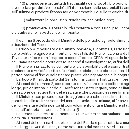
10) promuovere progetti di tracciabilità dei prodotti biologici provenie
diverse fasi produttive, nonché all'informazione sulla sostenibilità amb
sull'utilizzo di prodotti fitosanitari ecocompatibili e sulle tecniche di
11) valorizzare le produzioni tipiche italiane biologiche;
12) promuovere la sostenibilità ambientale con azioni per l'increm
e distribuzione rispettosi dell'ambiente.
Il comma 3 prevede che il Ministro delle politiche agricole alimenta
attuazione del Piano.
L'articolo 8, modificato dal Senato, prevede, al comma 1, l'adozione
delle politiche agricole alimentari e forestali, del Piano nazionale de
Tavolo tecnico e con il supporto scientifico del CREA. Al riguardo l
del Piano nazionale sopra citato, nonché il coinvolgimento, ai fini d
Il Piano è finalizzato ad aumentare la disponibilità delle sementi st
riferimento a varietà adatte all'agricoltura biologica e biodinamica. 
partecipativo al fine di selezionare piante che rispondano ai bisogni de
L'articolo 9 – modificato dal Senato – al comma 1 istituisce – press
Ai sensi del comma 2, con decreto del Ministro delle politiche agrico
legge, previa intesa in sede di Conferenza Stato-regioni, sono definiti
definizione dei soggetti e delle iniziative che possono essere finan
Il Ministro, con proprio decreto aggiornato anche annualmente, de
contabile, alla realizzazione del marchio biologico italiano, al finan
dell'università e della ricerca (il coinvolgimento di tale Ministro è s
di cui all'articolo 11, comma 2, lettera
d)
.
Lo schema di decreto è trasmesso alle Commissioni parlamentari co
giorni dalla trasmissione.
Ai sensi del comma 4, la dotazione del Fondo è parametrata a una quo
della legge n. 488 del 1999, come sostituito dal comma 5 dell'articolo