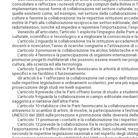
consolidare e rafforzare i notevoli sforzi già compiuti dalla Bolivia in
implementare nuove forme di collaborazione nel settore culturale, scie
quelle esistenti come, ad esempio, nel settore della collaborazione in
culture e favorire la collaborazione tra le rispettive istituzioni acc
inoltre le Parti alla collaborazione reciproca nei settori editoriale, de
radiotelevisivo, nonché ad impedire e reprimere l'importazione, l'espor
Venendo all'articolato, l'articolo 1 esplicita l'impegno delle Parti 
culturale, scientifico e tecnologico e a migliorare la conoscenza
e la
L'articolo 2 riguarda la collaborazione tra le istituzioni accademich
docenti e ricercatori, l'avvio di ricerche congiunte e l'attivazione di c
L'articolo 3 promuove la collaborazione tra archivi, biblioteche e m
L'articolo 4 favorisce la partecipazione di organismi internazionali 
promuove progetti multilaterali che possono essere inseriti nei progra
cultura, alla scienza ed alla tecnologia.
L'articolo 5 prevede che le Parti favoriscano le attività di istituzion
specifici e ne facilitino il funzionamento.
Gli articoli 6 e 7 rafforzano la collaborazione nel campo dell'istru
sulle rispettive legislazioni e ordinamenti scolastici, per una più equa v
prosecuzione degli studi nei livelli superiori.
L'articolo 8 prevede che le Parti offrano borse di studio a studenti,
L'articolo 9 riguarda la collaborazione in campo editoriale mediante 
saggistica e narrativa dell'altra Parte.
L'articolo 10 stabilisce che le Parti favoriscano la collaborazione nei
attraverso lo scambio di artisti, di mostre, la partecipazione a fest
UNESCO del 2005 sulla protezione e promozione delle diversità delle 
L'articolo 11 promuove i contatti e la collaborazione tra i rispettivi 
L'articolo 12 prevede la collaborazione fra le reciproche amministra
l'esportazione e il traffico illecito di opere d'arte, beni culturali, me
secondo le rispettive legislazioni nazionali e nel rispetto degli obbl