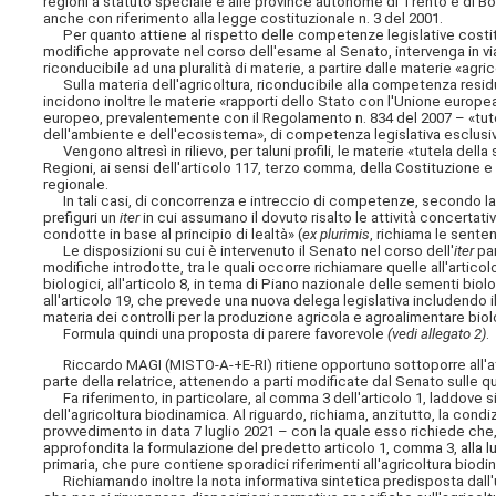
regioni a statuto speciale e alle province autonome di Trento e di Bol
anche con riferimento alla legge costituzionale n. 3 del 2001.
Per quanto attiene al rispetto delle competenze legislative costituz
modifiche approvate nel corso dell'esame al Senato, intervenga in vi
riconducibile ad una pluralità di materie, a partire dalle materie «agri
Sulla materia dell'agricoltura, riconducibile alla competenza residua
incidono inoltre le materie «rapporti dello Stato con l'Unione europe
europeo, prevalentemente con il Regolamento n. 834 del 2007 – «tutel
dell'ambiente e dell'ecosistema», di competenza legislativa esclusiv
Vengono altresì in rilievo, per taluni profili, le materie «tutela del
Regioni, ai sensi dell'articolo 117, terzo comma, della Costituzione
regionale.
In tali casi, di concorrenza e intreccio di competenze, secondo la 
prefiguri un
iter
in cui assumano il dovuto risalto le attività concerta
condotte in base al principio di lealtà» (
ex plurimis
, richiama le senten
Le disposizioni su cui è intervenuto il Senato nel corso dell'
iter
par
modifiche introdotte, tra le quali occorre richiamare quelle all'artico
biologici, all'articolo 8, in tema di Piano nazionale delle sementi biolog
all'articolo 19, che prevede una nuova delega legislativa includendo 
materia dei controlli per la produzione agricola e agroalimentare biol
Formula quindi una proposta di parere favorevole
(vedi allegato 2)
.
Riccardo MAGI (MISTO-A-+E-RI) ritiene opportuno sottoporre all'att
parte della relatrice, attenendo a parti modificate dal Senato sulle q
Fa riferimento, in particolare, al comma 3 dell'articolo 1, laddove 
dell'agricoltura biodinamica. Al riguardo, richiama, anzitutto, la con
provvedimento in data 7 luglio 2021 – con la quale esso richiede che, s
approfondita la formulazione del predetto articolo 1, comma 3, alla l
primaria, che pure contiene sporadici riferimenti all'agricoltura biod
Richiamando inoltre la nota informativa sintetica predisposta dall'uf