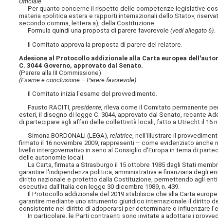
Ufficiale
.
Per quanto concerne il rispetto delle competenze legislative costit
materia «politica estera e rapporti internazionali dello Stato», riserva
secondo comma, lettera a), della Costituzione.
Formula quindi una proposta di parere favorevole
(vedi allegato 6)
.
Il Comitato approva la proposta di parere del relatore.
Adesione al Protocollo addizionale alla Carta europea dell'autonom
C. 3044 Governo, approvato dal Senato.
(Parere alla III Commissione).
(Esame e conclusione – Parere favorevole).
Il Comitato inizia l'esame del provvedimento.
Fausto RACITI,
presidente,
rileva come il Comitato permanente per i 
esteri, il disegno di legge C. 3044, approvato dal Senato, recante Ade
di partecipare agli affari delle collettività locali, fatto a Utrecht il 1
Simona BORDONALI (LEGA),
relatrice
, nell'illustrare il provvedim
firmato il 16 novembre 2009, rappresenti – come evidenziato anche nell
livello intergovernativo in seno al Consiglio d'Europa in tema di parte
delle autonomie locali.
La Carta, firmata a Strasburgo il 15 ottobre 1985 dagli Stati membri 
garantire l'indipendenza politica, amministrativa e finanziaria degli e
diritto nazionale e protetto dalla Costituzione, permettendo agli enti l
esecutiva dall'Italia con legge 30 dicembre 1989, n. 439.
Il Protocollo addizionale del 2019 stabilisce che alla Carta europe
garantire mediante uno strumento giuridico internazionale il diritto del
consistente nel diritto di adoperarsi per determinare o influenzare l'
In particolare, le Parti contraenti sono invitate a adottare i provvedi