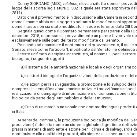
Conny GIORDANO (M5S),
relatrice
, rileva anzitutto come il provv
legge della scorsa legislatura C. 302, la quale era stata approvata dal
2811).
Dato che il provvedimento è in discussione alla Camera in seconda 
come l'esame abbia ora a oggetto soltanto le modificazioni apportat
come il testo non sia stato modificato in sede referente dalla XIII 
Segnala quindi come il Comitato permanente per i pareri della I Com
dicembre 2018, espresse sul provvedimento un parere favorevole con 
esclusivamente sulle parti del testo modificate dal Senato.
Passando ad esaminare il contenuto del provvedimento, il quale si 
Senato, rileva come l'articolo 1, modificato dal Senato, ne definisca o
Il testo unificato disciplina innanzitutto, al comma 1, per il setto
biologico, i seguenti oggetti:
a)
il sistema delle autorità nazionali e locali e degli organismi c
b)
i distretti biologici e l'organizzazione della produzione e d
c)
le azioni per la salvaguardia, la promozione e lo sviluppo del
compresa la semplificazione amministrativa, e i mezzi finanziari per il 
realizzazione di campagne di informazione e di comunicazione istituz
biologico da parte degli enti pubblici e delle istituzioni;
d)
l'uso di un marchio nazionale che contraddistingua i prodotti 
in Italia.
Ai sensi del comma 2, la produzione biologica (la modifica del Senato h
produzione) è definita come un sistema globale di gestione dell'azien
prassi in materia di ambiente e azione per il clima e di salvaguardia de
contribuisce alla qualità dei prodotti, alla sicurezza alimentare, al ben