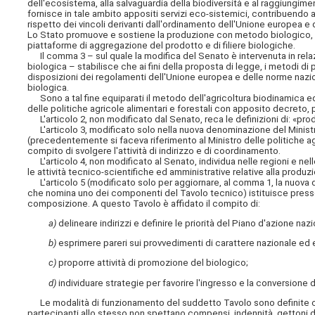
dell'ecosistema, alla salvaguardia della biodiversità e al raggiungiment
fornisce in tale ambito appositi servizi eco-sistemici, contribuendo a
rispetto dei vincoli derivanti dall'ordinamento dell'Unione europea 
Lo Stato promuove e sostiene la produzione con metodo biologico, anc
piattaforme di aggregazione del prodotto e di filiere biologiche.
Il comma 3 – sul quale la modifica del Senato è intervenuta in relazi
biologica – stabilisce che ai fini della proposta di legge, i metodi di 
disposizioni dei regolamenti dell'Unione europea e delle norme nazion
biologica.
Sono a tal fine equiparati il metodo dell'agricoltura biodinamica e
delle politiche agricole alimentari e forestali con apposito decreto, p
L'articolo 2, non modificato dal Senato, reca le definizioni di: «pr
L'articolo 3, modificato solo nella nuova denominazione del Ministro, 
(precedentemente si faceva riferimento al Ministro delle politiche agri
compito di svolgere l'attività di indirizzo e di coordinamento.
L'articolo 4, non modificato al Senato, individua nelle regioni e nel
le attività tecnico-scientifiche ed amministrative relative alla produz
L'articolo 5 (modificato solo per aggiornare, al comma 1, la nuova 
che nomina uno dei componenti del Tavolo tecnico) istituisce presso
composizione. A questo Tavolo è affidato il compito di:
a)
delineare indirizzi e definire le priorità del Piano d'azione nazi
b)
esprimere pareri sui provvedimenti di carattere nazionale ed 
c)
proporre attività di promozione del biologico;
d)
individuare strategie per favorire l'ingresso e la conversione 
Le modalità di funzionamento del suddetto Tavolo sono definite con 
partecipanti allo stesso non spettano compensi, indennità, gettoni 