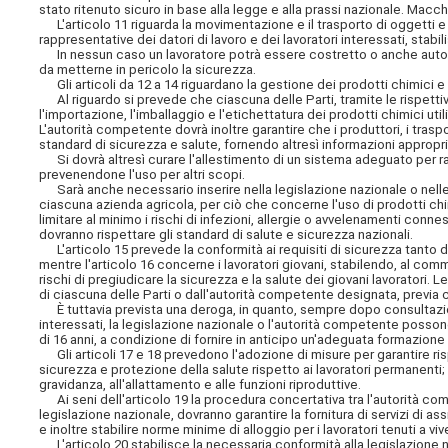
stato ritenuto sicuro in base alla legge e alla prassi nazionale. Macch
L'articolo 11 riguarda la movimentazione e il trasporto di oggetti 
rappresentative dei datori di lavoro e dei lavoratori interessati, stabi
In nessun caso un lavoratore potrà essere costretto o anche autori
da metterne in pericolo la sicurezza.
Gli articoli da 12 a 14 riguardano la gestione dei prodotti chimici e d
Al riguardo si prevede che ciascuna delle Parti, tramite le rispetti
l'importazione, l'imballaggio e l'etichettatura dei prodotti chimici util
L'autorità competente dovrà inoltre garantire che i produttori, i trasport
standard di sicurezza e salute, fornendo altresì informazioni appropria
Si dovrà altresì curare l'allestimento di un sistema adeguato per racco
prevenendone l'uso per altri scopi.
Sarà anche necessario inserire nella legislazione nazionale o nelle d
ciascuna azienda agricola, per ciò che concerne l'uso di prodotti chimi
limitare al minimo i rischi di infezioni, allergie o avvelenamenti connes
dovranno rispettare gli standard di salute e sicurezza nazionali.
L'articolo 15 prevede la conformità ai requisiti di sicurezza tanto d
mentre l'articolo 16 concerne i lavoratori giovani, stabilendo, al comm
rischi di pregiudicare la sicurezza e la salute dei giovani lavoratori.
di ciascuna delle Parti o dall'autorità competente designata, previa co
È tuttavia prevista una deroga, in quanto, sempre dopo consultazione
interessati, la legislazione nazionale o l'autorità competente posson
di 16 anni, a condizione di fornire in anticipo un'adeguata formazione 
Gli articoli 17 e 18 prevedono l'adozione di misure per garantire risp
sicurezza e protezione della salute rispetto ai lavoratori permanenti; e
gravidanza, all'allattamento e alle funzioni riproduttive.
Ai seni dell'articolo 19 la procedura concertativa tra l'autorità comp
legislazione nazionale, dovranno garantire la fornitura di servizi di as
e inoltre stabilire norme minime di alloggio per i lavoratori tenuti
L'articolo 20 stabilisce la necessaria conformità alla legislazione nazi