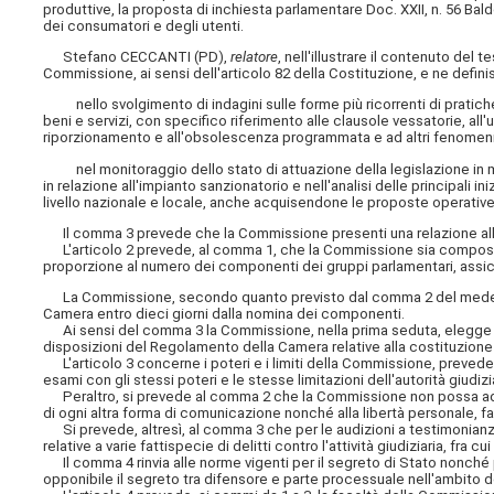
produttive, la proposta di inchiesta parlamentare Doc. XXII, n. 56 Bal
dei consumatori e degli utenti.
Stefano CECCANTI (PD),
relatore
, nell'illustrare il contenuto del 
Commissione, ai sensi dell'articolo 82 della Costituzione, e ne defini
nello svolgimento di indagini sulle forme più ricorrenti di pratiche
beni e servizi, con specifico riferimento alle clausole vessatorie, all'ut
riporzionamento e all'obsolescenza programmata e ad altri fenomeni ass
nel monitoraggio dello stato di attuazione della legislazione in mate
in relazione all'impianto sanzionatorio e nell'analisi delle principali i
livello nazionale e locale, anche acquisendone le proposte operative
Il comma 3 prevede che la Commissione presenti una relazione alla 
L'articolo 2 prevede, al comma 1, che la Commissione sia composta 
proporzione al numero dei componenti dei gruppi parlamentari, ass
La Commissione, secondo quanto previsto dal comma 2 del medesimo
Camera entro dieci giorni dalla nomina dei componenti.
Ai sensi del comma 3 la Commissione, nella prima seduta, elegge il 
disposizioni del Regolamento della Camera relative alla costituzion
L'articolo 3 concerne i poteri e i limiti della Commissione, prevede
esami con gli stessi poteri e le stesse limitazioni dell'autorità giudizi
Peraltro, si prevede al comma 2 che la Commissione non possa adott
di ogni altra forma di comunicazione nonché alla libertà personale,
Si prevede, altresì, al comma 3 che per le audizioni a testimonianza s
relative a varie fattispecie di delitti contro l'attività giudiziaria, fra 
Il comma 4 rinvia alle norme vigenti per il segreto di Stato nonché 
opponibile il segreto tra difensore e parte processuale nell'ambito 