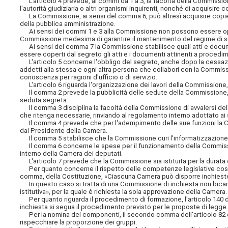
L'articolo 4 prevede, ai commi da 1 a 3, la facoltà della Commissione
l'autorità giudiziaria o altri organismi inquirenti, nonché di acquisire 
La Commissione, ai sensi del comma 6, può altresì acquisire copie d
della pubblica amministrazione.
Ai sensi dei commi 1 e 3 alla Commissione non possono essere oppos
Commissione medesima di garantire il mantenimento del regime di s
Ai sensi del comma 7 la Commissione stabilisce quali atti e docum
essere coperti dal segreto gli atti e i documenti attinenti a procedimen
L'articolo 5 concerne l'obbligo del segreto, anche dopo la cessazion
addetti alla stessa e ogni altra persona che collabori con la Commi
conoscenza per ragioni d'ufficio o di servizio.
L'articolo 6 riguarda l'organizzazione dei lavori della Commissione
Il comma 2 prevede la pubblicità delle sedute della Commissione, f
seduta segreta.
Il comma 3 disciplina la facoltà della Commissione di avvalersi dell'op
che ritenga necessarie, rinviando al regolamento interno adottato ai
Il comma 4 prevede che per l'adempimento delle sue funzioni la Com
dal Presidente della Camera.
Il comma 5 stabilisce che la Commissione curi l'informatizzazione de
Il comma 6 concerne le spese per il funzionamento della Commissione
interno della Camera dei deputati.
L'articolo 7 prevede che la Commissione sia istituita per la durata de
Per quanto concerne il rispetto delle competenze legislative costitu
comma, della Costituzione, «Ciascuna Camera può disporre inchieste
In questo caso si tratta di una Commissione di inchiesta non bicame
istitutiva», per la quale è richiesta la sola approvazione della Camera.
Per quanto riguarda il procedimento di formazione, l'articolo 140 
inchiesta si segua il procedimento previsto per le proposte di legge
Per la nomina dei componenti, il secondo comma dell'articolo 82
rispecchiare la proporzione dei gruppi.