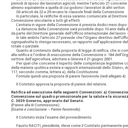
periodi di riposo dei lavoratori agricoli, mentre l'articolo 21 concerne
almeno equivalente a quella di cui godono i lavoratori di altri settori.
Gli articoli da 22 a 29 recano le clausole finali della Convenzione.
In particolare, le ratifiche di essa saranno comunicate al Direttore g
Convenzione vincolante a tutti gli effetti.
L'entrata in vigore della Convenzione è prevista dodici mesi dopo la 
La denuncia della Convenzione sarà possibile dopo 10 anni dalla data
da parte del Direttore generale dell'Ufficio internazionale del lavoro 
In tale ambito l'articolo 27 prevede che l'Organo direttivo dell'Uffic
ogniqualvolta lo ritenga necessario, un rapporto sull'applicazione de
totale o parziale.
Quanto al contenuto della proposta di legge di ratifica, che si compon
alla ratifica e l'ordine di esecuzione della Convenzione n. 184 dell'O
settore dell'agricoltura, adottata a Ginevra il 21 giugno 2001.
Per quel che concerne il rispetto delle competenze legislative cost
della materia «politica estera e rapporti internazionali dello Stato»,
117, secondo comma, lettera a), della Costituzione.
Formula quindi una proposta di parere favorevole
(vedi allegato 4)
.
Il Comitato approva la proposta di parere del relatore.
Ratifica ed esecuzione delle seguenti Convenzioni:
a)
Convenzione
Convenzione sul
quadro promozionale per la salute e la sicurezz
C. 3039 Governo, approvato dal Senato.
(Parere alla III Commissione).
(Esame e conclusione – Parere favorevole).
Il Comitato inizia l'esame del provvedimento.
Fausto RACITI,
presidente,
rileva come il Comitato permanente per i 