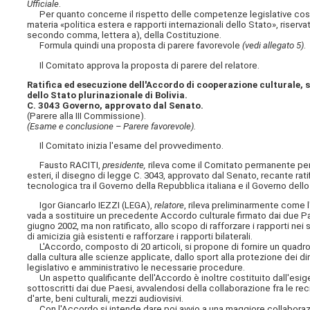
Ufficiale
.
Per quanto concerne il rispetto delle competenze legislative costit
materia «politica estera e rapporti internazionali dello Stato», riserva
secondo comma, lettera a), della Costituzione.
Formula quindi una proposta di parere favorevole
(vedi allegato 5)
.
Il Comitato approva la proposta di parere del relatore.
Ratifica ed esecuzione dell'Accordo di cooperazione culturale, sc
dello Stato plurinazionale di Bolivia.
C. 3043 Governo, approvato dal Senato.
(Parere alla III Commissione).
(Esame e conclusione – Parere favorevole).
Il Comitato inizia l'esame del provvedimento.
Fausto RACITI,
presidente,
rileva come il Comitato permanente per i 
esteri, il disegno di legge C. 3043, approvato dal Senato, recante ra
tecnologica tra il Governo della Repubblica italiana e il Governo dello 
Igor Giancarlo IEZZI (LEGA),
relatore
, rileva preliminarmente come l'
vada a sostituire un precedente Accordo culturale firmato dai due Pae
giugno 2002, ma non ratificato, allo scopo di rafforzare i rapporti ne
di amicizia già esistenti e rafforzare i rapporti bilaterali.
L'Accordo, composto di 20 articoli, si propone di fornire un quadro g
dalla cultura alle scienze applicate, dallo sport alla protezione dei diri
legislativo e amministrativo le necessarie procedure.
Un aspetto qualificante dell'Accordo è inoltre costituito dall'esigenza
sottoscritti dai due Paesi, avvalendosi della collaborazione fra le rec
d'arte, beni culturali, mezzi audiovisivi.
Con l'Accordo si intende dare poi avvio a una maggiore collaboraz