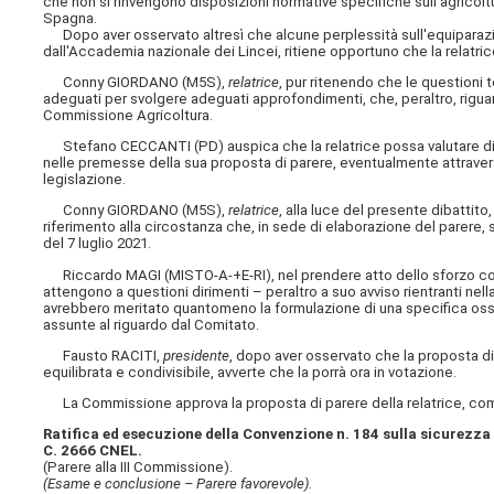
che non si rinvengono disposizioni normative specifiche sull'agricoltura
Spagna.
Dopo aver osservato altresì che alcune perplessità sull'equiparazi
dall'Accademia nazionale dei Lincei, ritiene opportuno che la relatrice
Conny GIORDANO (M5S),
relatrice
, pur ritenendo che le questioni 
adeguati per svolgere adeguati approfondimenti, che, peraltro, riguard
Commissione Agricoltura.
Stefano CECCANTI (PD) auspica che la relatrice possa valutare di 
nelle premesse della sua proposta di parere, eventualmente attraver
legislazione.
Conny GIORDANO (M5S),
relatrice
, alla luce del presente dibattito
riferimento alla circostanza che, in sede di elaborazione del parere,
del 7 luglio 2021.
Riccardo MAGI (MISTO-A-+E-RI), nel prendere atto dello sforzo compiu
attengono a questioni dirimenti – peraltro a suo avviso rientranti n
avrebbero meritato quantomeno la formulazione di una specifica osse
assunte al riguardo dal Comitato.
Fausto RACITI,
presidente
, dopo aver osservato che la proposta di
equilibrata e condivisibile, avverte che la porrà ora in votazione.
La Commissione approva la proposta di parere della relatrice, co
Ratifica ed esecuzione della Convenzione n. 184 sulla sicurezza e
C. 2666 CNEL.
(Parere alla III Commissione).
(Esame e conclusione – Parere favorevole).