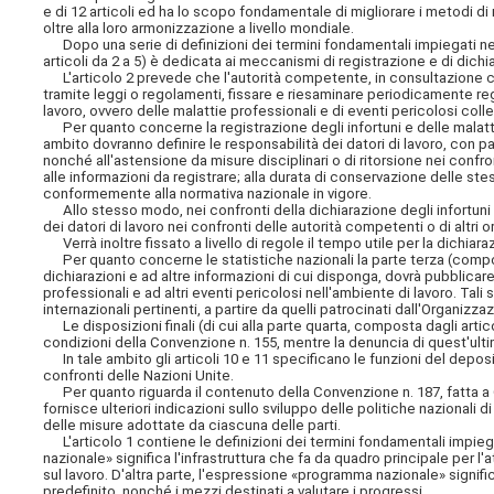
e di 12 articoli ed ha lo scopo fondamentale di migliorare i metodi di ra
oltre alla loro armonizzazione a livello mondiale.
Dopo una serie di definizioni dei termini fondamentali impiegati nel 
articoli da 2 a 5) è dedicata ai meccanismi di registrazione e di dichi
L'articolo 2 prevede che l'autorità competente, in consultazione con 
tramite leggi o regolamenti, fissare e riesaminare periodicamente
re
lavoro, ovvero delle malattie professionali e di eventi pericolosi colleg
Per quanto concerne la registrazione degli infortuni e delle malattie
ambito dovranno definire le responsabilità dei datori di lavoro, con par
nonché all'astensione da misure disciplinari o di ritorsione nei confr
alle informazioni da registrare; alla durata di conservazione delle ste
conformemente alla normativa nazionale in vigore.
Allo stesso modo, nei confronti della dichiarazione degli infortuni e
dei datori di lavoro nei confronti delle autorità competenti o di altri 
Verrà inoltre fissato a livello di regole il tempo utile per la dichiaraz
Per quanto concerne le statistiche nazionali la parte terza (composta
dichiarazioni e ad altre informazioni di cui disponga, dovrà pubblicare s
professionali e ad altri eventi pericolosi nell'ambiente di lavoro. Ta
internazionali pertinenti, a partire da quelli patrocinati dall'Organizza
Le disposizioni finali (di cui alla parte quarta, composta dagli artic
condizioni della Convenzione n. 155, mentre la denuncia di quest'u
In tale ambito gli articoli 10 e 11 specificano le funzioni del deposit
confronti delle Nazioni Unite.
Per quanto riguarda il contenuto della Convenzione n. 187, fatta a G
fornisce ulteriori indicazioni sullo sviluppo delle politiche nazionali 
delle misure adottate da ciascuna delle parti.
L'articolo 1 contiene le definizioni dei termini fondamentali impiega
nazionale» significa l'infrastruttura che fa da quadro principale per l
sul lavoro. D'altra parte, l'espressione «programma nazionale» signifi
predefinito, nonché i mezzi destinati a valutare i progressi.