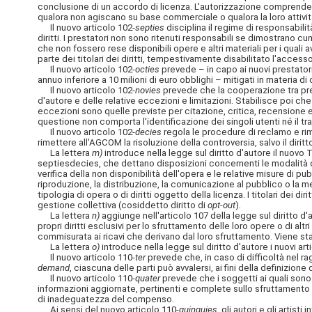
conclusione di un accordo di licenza. L'autorizzazione comprende an
qualora non agiscano su base commerciale o qualora la loro attività 
Il nuovo articolo 102-
septies
disciplina il regime di responsabilit
diritti. I prestatori non sono ritenuti responsabili se dimostrano 
che non fossero rese disponibili opere e altri materiali per i quali 
parte dei titolari dei diritti, tempestivamente disabilitato l'access
Il nuovo articolo 102-
octies
prevede – in capo ai nuovi prestatori
annuo inferiore a 10 milioni di euro obblighi – mitigati in materia d
Il nuovo articolo 102-
novies
prevede che la cooperazione tra presta
d'autore e delle relative eccezioni e limitazioni. Stabilisce poi che
eccezioni sono quelle previste per citazione, critica, recensione e 
questione non comporta l'identificazione dei singoli utenti né il tr
Il nuovo articolo 102-
decies
regola le procedure di reclamo e rimo
rimettere all'AGCOM la risoluzione della controversia, salvo il diritto 
La lettera
m)
introduce nella legge sul diritto d'autore il nuovo Ti
septiesdecies, che dettano disposizioni concernenti le modalità di
verifica della non disponibilità dell'opera e le relative misure di pu
riproduzione, la distribuzione, la comunicazione al pubblico o la mes
tipologia di opera o di diritti oggetto della licenza. I titolari de
gestione collettiva (cosiddetto diritto di
opt-out
).
La lettera
n)
aggiunge nell'articolo 107 della legge sul diritto d'
propri diritti esclusivi per lo sfruttamento delle loro opere o di alt
commisurata ai ricavi che derivano dal loro sfruttamento. Viene stabi
La lettera
o)
introduce nella legge sul diritto d'autore i nuovi art
Il nuovo articolo 110-
ter
prevede che, in caso di difficoltà nel r
demand
, ciascuna delle parti può avvalersi, ai fini della definiz
Il nuovo articolo 110-
quater
prevede che i soggetti ai quali sono st
informazioni aggiornate, pertinenti e complete sullo sfruttament
di inadeguatezza del compenso.
Ai sensi del nuovo articolo 110-
quinquies
, gli autori e gli artis