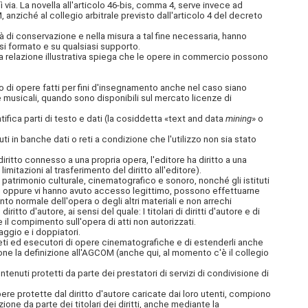
 via. La novella all'articolo 46-bis, comma 4, serve invece ad
anziché al collegio arbitrale previsto dall'articolo 4 del decreto
ità di conservazione e nella misura a tal fine necessaria, hanno
iasi formato e su qualsiasi supporto.
a relazione illustrativa spiega che le opere in commercio possono
ico di opere fatti per fini d'insegnamento anche nel caso siano
re musicali, quando sono disponibili sul mercato licenze di
ntifica parti di testo e dati (la cosiddetta «text and data
mining
» o
 in banche dati o reti a condizione che l'utilizzo non sia stato
diritto connesso a una propria opera, l'editore ha diritto a una
imitazioni al trasferimento del diritto all'editore).
patrimonio culturale, cinematografico e sonoro, nonché gli istituti
etto oppure vi hanno avuto accesso legittimo, possono effettuarne
ento normale dell'opera o degli altri materiali e non arrechi
iritto d'autore, ai sensi del quale: I titolari di diritti d'autore e di
 il compimento sull'opera di atti non autorizzati.
iaggio e i doppiatori.
erpreti ed esecutori di opere cinematografiche e di estenderli anche
one la definizione all'AGCOM (anche qui, al momento c'è il collegio
ontenuti protetti da parte dei prestatori di servizi di condivisione di
re protette dal diritto d'autore caricate dai loro utenti, compiono
one da parte dei titolari dei diritti, anche mediante la