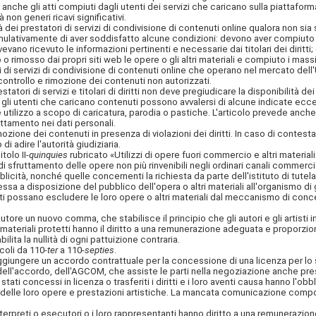
che gli atti compiuti dagli utenti dei servizi che caricano sulla piattaforma
non generi ricavi significativi.
à dei prestatori di servizi di condivisione di contenuti online qualora non sia 
cumulativamente di aver soddisfatto alcune condizioni: devono aver compiuto 
avevano ricevuto le informazioni pertinenti e necessarie dai titolari dei dirit
o o rimosso dai propri siti web le opere o gli altri materiali e compiuto i mass
 di servizi di condivisione di contenuti online che operano nel mercato del
i controllo e rimozione dei contenuti non autorizzati.
tori di servizi e titolari di diritti non deve pregiudicare la disponibilità dei
 gli utenti che caricano contenuti possono avvalersi di alcune indicate eccezion
utilizzo a scopo di caricatura, parodia o pastiche. L'articolo prevede anche 
attamento nei dati personali.
zione dei contenuti in presenza di violazioni dei diritti. In caso di contest
di adire l'autorità giudiziaria.
tolo II-
quinquies
rubricato «Utilizzi di opere fuori commercio e altri materia
 sfruttamento delle opere non più rinvenibili negli ordinari canali commerci
bblicità, nonché quelle concernenti la richiesta da parte dell'istituto di tutel
sa a disposizione del pubblico dell'opera o altri materiali all'organismo di ge
i diritti possano escludere le loro opere o altri materiali dal meccanismo di c
autore un nuovo comma, che stabilisce il principio che gli autori e gli artist
ri materiali protetti hanno il diritto a una remunerazione adeguata e proporzion
lita la nullità di ogni pattuizione contraria.
icoli da 110-
ter
a 110-
septies
.
aggiungere un accordo contrattuale per la concessione di una licenza per lo 
ione dell'accordo, dell'AGCOM, che assiste le parti nella negoziazione anche 
ati concessi in licenza o trasferiti i diritti e i loro aventi causa hanno l'obblig
o delle loro opere e prestazioni artistiche. La mancata comunicazione comp
ti interpreti o esecutori o i loro rappresentanti hanno diritto a una remuneraz