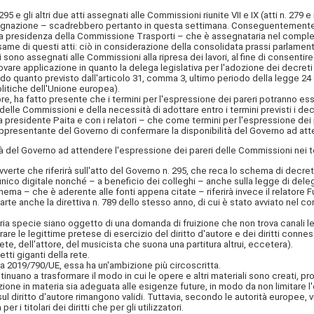
95 e gli altri due atti assegnati alle Commissioni riunite VII e IX (atti n. 279 e 
assegnazione – scadrebbero pertanto in questa settimana. Conseguentemente,
i, la presidenza della Commissione Trasporti – che è assegnataria nel comple
'esame di questi atti: ciò in considerazione della consolidata prassi parlame
i
sono assegnati alle Commissioni alla ripresa dei lavori, al fine di consentire
vare applicazione in quanto la delega legislativa per l'adozione dei decreti
o quanto previsto dall'articolo 31, comma 3, ultimo periodo della legge 24
politiche dell'Unione europea).
, ha fatto presente che i termini per l'espressione dei pareri potranno esser
lle Commissioni e della necessità di adottare entro i termini previsti i decre
residente Paita e con i relatori – che come termini per l'espressione dei par
 rappresentante del Governo di confermare la disponibilità del Governo ad atte
l Governo ad attendere l'espressione dei pareri delle Commissioni nei ter
avverte che riferirà sull'atto del Governo n. 295, che reca lo schema di decre
to unico digitale nonché – a beneficio dei colleghi – anche sulla legge di del
hema – che è aderente alle fonti appena citate – riferirà invece il relatore 
rte anche la direttiva n. 789 dello stesso anno, di cui è stato avviato nel c
 specie siano oggetto di una domanda di fruizione che non trova canali legit
trare le legittime pretese di esercizio del diritto d'autore e dei diritti connes
ete, dell'attore, del musicista che suona una partitura altrui, eccetera).
ti giganti della rete.
 2019/790/UE, essa ha un'ambizione più circoscritta.
tinuano a trasformare il modo in cui le opere e altri materiali sono creati, 
azione in materia sia adeguata alle esigenze future, in modo da non limitare 
 sul diritto d'autore rimangono validi. Tuttavia, secondo le autorità europee, v
er i titolari dei diritti che per gli utilizzatori.