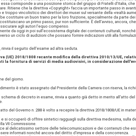
ssa corrisponde a una posizione storica del gruppo di Fratelli d'Italia, che 
e. Ritiene che la direttiva «Copyright» faccia un importante passo in avanti per
roppo vincolistico dei direttori dei musei sul versante della «realtà aumen
be costituire un buon traino per la loro fruizione, specialmente da parte dei gi
costituiscano un primo passo, pur non sufficiente. È dell'avviso, ancora, che
 assicurare agli autori l'equo compenso.
 da oggi in poi sull'ecosistema digitale dei contenuti culturali, nonché de
o un ciclo di audizioni che possano fornire indicazioni utili alla formulazio
 rinvia il seguito dell'esame ad altra seduta.
iva (UE) 2018/1808 recante modifica della direttiva 2010/13/UE, relati
la fornitura di servizi di media audiovisivi, in considerazione dell'ev
e del giorno.
edimento è stato assegnato dal Presidente della Camera con riserva, la richi
chema di decreto in esame, rinvia a quanto già detto in merito all'atto del 
e.
'atto del Governo n. 288 è volto a recepire la direttiva 2018/1808/UE in mater
i occuperò di offrire sintetici ragguagli sulla direttiva medesima, sulla de
ella VII Commissione.
ce al delicatissimo settore delle telecomunicazioni e dei contenuti che es
essere informati nonché ancora del diritto d'impresa e della concorrenza.