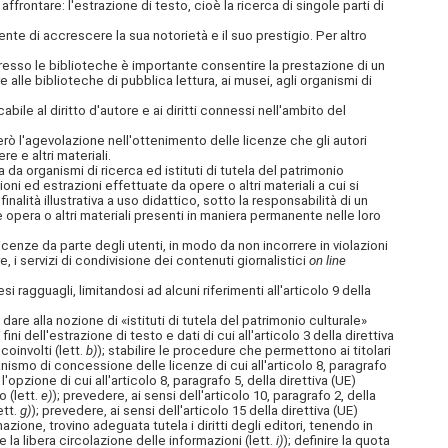
affrontare: l'estrazione di testo, cioè la ricerca di singole
parti di
nte di accrescere la sua notorietà e il suo prestigio. Per altro
 presso le biblioteche è importante consentire la prestazione di un
 alle biblioteche di pubblica lettura, ai musei, agli organismi di
ile al diritto d'autore e ai diritti connessi nell'ambito del
però l'agevolazione nell'ottenimento delle licenze che gli autori
e e altri materiali.
a organismi di ricerca ed istituti di tutela del patrimonio
oni ed estrazioni effettuate da opere o altri materiali a cui si
inalità illustrativa a uso didattico, sotto la responsabilità di un
ue opera o altri materiali presenti in maniera permanente nelle loro
enze da parte degli utenti, in modo da non incorrere in violazioni
, i servizi di condivisione dei contenuti giornalistici
on line
si ragguagli, limitandosi ad alcuni riferimenti all'articolo 9 della
dare alla nozione di «istituti di tutela del patrimonio culturale»
 fini dell'estrazione di testo e dati di cui all'articolo 3 della direttiva
coinvolti (lett.
b)
); stabilire le procedure che permettono ai titolari
anismo di concessione delle licenze di cui all'articolo 8, paragrafo
 l'opzione di cui all'articolo 8, paragrafo 5, della direttiva (UE)
 (lett.
e)
); prevedere, ai sensi dell'articolo 10, paragrafo 2, della
ett.
g)
); prevedere, ai sensi dell'articolo 15 della direttiva (UE)
azione, trovino adeguata tutela i diritti degli editori, tenendo in
 la libera circolazione delle informazioni (lett.
i)
); definire la quota