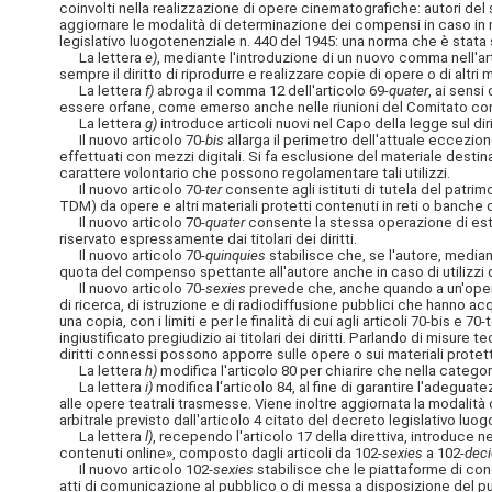
coinvolti nella realizzazione di opere cinematografiche: autori del 
aggiornare le modalità di determinazione dei compensi in caso in ma
legislativo luogotenenziale n. 440 del 1945: una norma che è stata
La lettera
e)
, mediante l'introduzione di un nuovo comma nell'arti
sempre il diritto di riprodurre e realizzare copie di opere o di altr
La lettera
f)
abroga il comma 12 dell'articolo 69-
quater
, ai sens
essere orfane, come emerso anche nelle riunioni del Comitato cons
La lettera
g)
introduce articoli nuovi nel Capo della legge sul diri
Il nuovo articolo 70-
bis
allarga il perimetro dell'attuale eccezion
effettuati con mezzi digitali. Si fa esclusione del materiale destin
carattere volontario che possono regolamentare tali utilizzi.
Il nuovo articolo 70-
ter
consente agli istituti di tutela del patrim
TDM) da opere e altri materiali protetti contenuti in reti o banche
Il nuovo articolo 70-
quater
consente la stessa operazione di estra
riservato espressamente dai titolari dei diritti.
Il nuovo articolo 70-
quinquies
stabilisce che, se l'autore, mediant
quota del compenso spettante all'autore anche in caso di utilizzi dell
Il nuovo articolo 70-
sexies
prevede che, anche quando a un'opera s
di ricerca, di istruzione e di radiodiffusione pubblici che hanno 
una copia, con i limiti e per le finalità di cui agli articoli 70-bis 
ingiustificato pregiudizio ai titolari dei diritti. Parlando di misure t
diritti connessi possono apporre sulle opere o sui materiali protett
La lettera
h)
modifica l'articolo 80 per chiarire che nella categoria
La lettera
i)
modifica l'articolo 84, al fine di garantire l'adeguat
alle opere teatrali trasmesse. Viene inoltre aggiornata la modalità
arbitrale previsto dall'articolo 4 citato del decreto legislativo luo
La lettera
l)
, recependo l'articolo 17 della direttiva, introduce ne
contenuti online», composto dagli articoli da 102-
sexies
a 102-
dec
Il nuovo articolo 102-
sexies
stabilisce che le piattaforme di con
atti di comunicazione al pubblico o di messa a disposizione del pubb