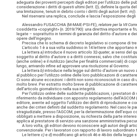
adeguata dei proventi percepiti dagli editori per l'utilizzo delle pub
considerazione i diritti di questi ultimi (lett.
l)
); definire la quota de
una limitazione, tenuti in debito conto i diritti degli autori (lett.
m)
).
Nel riservarsi una replica, conclude e lascia l'esposizione degli 
Alessandro FUSACCHIA (M-MAIE-PSI-FE),
relatore per la VII Co
cosiddetta «copyright» (n. 2019/790): una direttiva importante e fru
legate – soprattutto in termini di garanzia del diritto d'autore e d
opere dell'ingegno.
Precisa che lo schema di decreto legislativo si compone di tre a
L'articolo 1 è a sua volta suddiviso in 14 lettere che apportano mod
La lettera
a)
introduce il nuovo articolo 32-
quater
, ai sensi del q
soggetto al diritto d'autore o a diritti connessi, salvo che costitu
(anche online) e il riutilizzo (anche per finalità commerciali) di 
lungo, arrivando infine ad approvare una risoluzione al Governo.
La lettera
b)
introduce nella legge sul diritto d'autore un nuovo a
al pubblico per l'utilizzo online delle loro pubblicazioni di caratt
Ci sono alcune eccezioni: i diritti non sono riconosciuti in caso di ut
molto brevi. Per estratto molto breve di pubblicazione di carattere
dell'articolo giornalistico nella sua integrità.
Per l'utilizzo
online
delle suddette pubblicazioni, i prestatori di
riferimento da individuare con apposito regolamento dell'AGCOM (
editore, avente ad oggetto l'utilizzo dei diritti di riproduzione e
anche dei criteri definiti dal suddetto regolamento. Nel caso le 
stragiudiziale, presso l'AGCOM, per la determinazione dell'equo comp
obbligati a mettere a disposizione, su richiesta della parte inte
applica al prestatore di servizio una sanzione amministrativa pecuni
A loro volta, gli editori devono riconoscere agli autori degli arti
convenzionale. Per i lavoratori con rapporto di lavoro subordinato
Le lettere
c)
e
d)
modificano gli articoli 46 e 46-
bis
della legge s