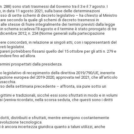
n. 288) sono stati trasmessi dal Governo tra il 3 e il 7 agosto. I
 in data 11 agosto 2021, sulla base delle determinazioni
sso di sette schemi di decreto legislativo – ha chiesto al Ministro
ntare secondo la quale gli schemi di decreto trasmessi in
 alle stesse di fruire integralmente dei termini previsti dalla legge
 in schema scadeva l'8 agosto e il termine è stato prorogato di tre
 dicembre 2012, n. 234 (Norme generali sulla partecipazione
e concordati, in relazione ai singoli atti, con i rappresentanti del
ti legislativi.
eri potrebbero fissarsi quello del 15 ottobre per gli atti n. 279 e
ndere fino ad allora.
mini prospettati dalla presidenza.
to legislativo di recepimento della direttiva 2019/790/UE, inerente
egazione europea del 2019-2020, approvata nel 2021, che all'articolo
Fusacchia.
orso della settimana precedente – affronta, sia pure sotto un
timi e tradizionali, sicché essi sono sfruttati in modo e in volumi
si (veniva ricordato, nella scorsa seduta, che questi sono i diritti
prodotti, distribuiti e sfruttati, mentre emergono costantemente
l'evoluzione tecnologica.
i è ancora incertezza giuridica quanto a taluni utilizzi, anche