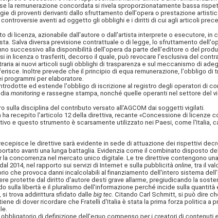
a, se la remunerazione concordata si rivela sproporzionatamente bassa rispett
gie di proventi derivanti dallo sfruttamento dell'opera o prestazione artistica,
ontroversie aventi ad oggetto gli obblighi e i diritti di cui agli articoli pre
o di licenza, azionabile dall'autore o dall'artista interprete o esecutore, 
tista. Salva diversa previsione contrattuale o di legge, lo sfruttamento dell'
nno successivo alla disponibilità dell'opera da parte dell'editore o del produ
n licenza o trasferiti, decorso il quale, può revocare l'esclusiva del contrat
ia ai nuovi articoli sugli obblighi di trasparenza e sul meccanismo di adegua
 riferisce. Inoltre prevede che il principio di equa remunerazione, l'obbligo
ei programmi per elaboratore.
rodotte ed estende l'obbligo di iscrizione al registro degli operatori di c
edia
monitoring
e rassegne stampa, nonché quelle operanti nel settore del 
ro sulla disciplina del contributo versato all'AGCOM dai soggetti vigilati.
recepito l'articolo 12 della direttiva, recante «Concessione di licenze col
vo e questo strumento è scarsamente utilizzato nei Paesi, come l'Italia, car
pisce le direttive sarà evidente in sede di attuazione dei rispettivi decreti
 portato avanti una lunga battaglia. Evidenzia come il combinato disposto dell
 la concorrenza nel mercato unico digitale. Le tre direttive contengono una m
al 2014, nel rapporto sui servizi di Internet e sulla pubblicità
online
, tra il 
uilibrio che provoca danni incalcolabili al finanziamento dell'intero sistema 
protette dal diritto d'autore desti grave allarme, pregiudicando la sostenibi
sulla libertà e il pluralismo dell'informazione perché incide sulla quantità e 
si trova addirittura sfidato dalle
big tec.
Citando Carl Schmitt, si può dire c
iene di dover ricordare che Fratelli d'Italia è stata la prima forza politica 
le.
ligatorio di definizione dell'equo compenso per i creatori di contenuti e pe