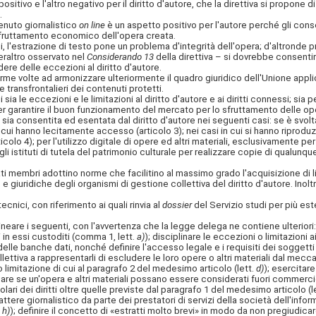
vo e l'altro negativo per il diritto d'autore, che la direttiva si propone di 
.
enuto giornalistico
on line
è un aspetto positivo per l'autore perché gli conse
lo sfruttamento economico dell'opera creata.
oi, l'estrazione di testo pone un problema d'integrità dell'opera; d'altronde
eraltro osservato nel
Considerando 13
della direttiva – si dovrebbe consentire
odere delle eccezioni al diritto d'autore.
me volte ad armonizzare ulteriormente il quadro giuridico dell'Unione applicab
e transfrontalieri dei contenuti protetti.
a le eccezioni e le limitazioni al diritto d'autore e ai diritti connessi; sia 
er garantire il buon funzionamento del mercato per lo sfruttamento delle oper
 consentita ed esentata dal diritto d'autore nei seguenti casi: se è svolta d
a cui hanno lecitamente accesso (articolo 3); nei casi in cui si hanno riproduzi
olo 4); per l'utilizzo digitale di opere ed altri materiali, esclusivamente per f
 gli istituti di tutela del patrimonio culturale per realizzare copie di qualunq
i membri adottino norme che facilitino al massimo grado l'acquisizione di lic
giuridiche degli organismi di gestione collettiva del diritto d'autore. Inoltre
nici, con riferimento ai quali rinvia al
dossier
del Servizio studi per più este
ineare i seguenti, con l'avvertenza che la legge delega ne contiene ulteriori: 
i in essi custoditi (comma 1, lett.
a)
); disciplinare le eccezioni o limitazioni ai
delle banche dati, nonché definire l'accesso legale e i requisiti dei soggetti 
llettiva a rappresentarli di escludere le loro opere o altri materiali dal mecc
o limitazione di cui al paragrafo 2 del medesimo articolo (lett.
d)
); esercitare
are se un'opera e altri materiali possano essere considerati fuori commercio
tolari dei diritti oltre quelle previste dal paragrafo 1 del medesimo articolo (l
ttere giornalistico da parte dei prestatori di servizi della società dell'inform
.
h)
); definire il concetto di «estratti molto brevi» in modo da non pregiudicare