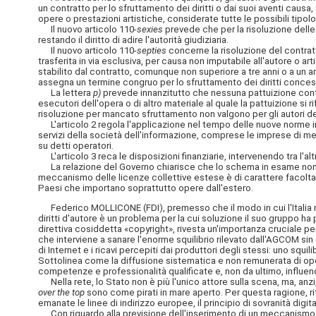
un contratto per lo sfruttamento dei diritti o dai suoi aventi caus
opere o prestazioni artistiche, considerate tutte le possibili tipolo
Il nuovo articolo 110-
sexies
prevede che per la risoluzione delle c
restando il diritto di adire l'autorità giudiziaria.
Il nuovo articolo 110-
septies
concerne la risoluzione del contratt
trasferita in via esclusiva, per causa non imputabile all'autore o ar
stabilito dal contratto, comunque non superiore a tre anni o a un a
assegna un termine congruo per lo sfruttamento dei diritti concessi i
La lettera
p)
prevede innanzitutto che nessuna pattuizione contrar
esecutori dell'opera o di altro materiale al quale la pattuizione si
risoluzione per mancato sfruttamento non valgono per gli autori d
L'articolo 2 regola l'applicazione nel tempo delle nuove norme int
servizi della società dell'informazione, comprese le imprese di m
su detti operatori.
L'articolo 3 reca le disposizioni finanziarie, intervenendo tra l'alt
La relazione del Governo chiarisce che lo schema in esame non ha 
meccanismo delle licenze collettive estese è di carattere facoltati
Paesi che importano soprattutto opere dall'estero.
Federico MOLLICONE (FDI), premesso che il modo in cui l'Italia rece
diritti d'autore è un problema per la cui soluzione il suo gruppo ha
direttiva cosiddetta «copyright», rivesta un'importanza cruciale per
che interviene a sanare l'enorme squilibrio rilevato dall'AGCOM sin d
di Internet e i ricavi percepiti dai produttori degli stessi: uno sq
Sottolinea come la diffusione sistematica e non remunerata di opere 
competenze e professionalità qualificate e, non da ultimo, influendo 
Nella rete, lo Stato non è più l'unico attore sulla scena, ma, anzi, 
over the top
sono come pirati in mare aperto. Per questa ragione, rit
emanate le linee di indirizzo europee, il principio di sovranità digita
Con riguardo alla previsione dell'inserimento di un meccanismo obb