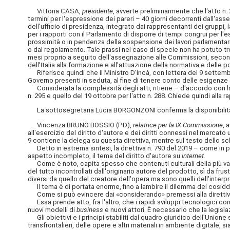
Vittoria CASA,
presidente
, avverte preliminarmente che l'atto n. 2
termini per l'espressione dei pareri – 40 giorni decorrenti dall'
dell'ufficio di presidenza, integrato dai rappresentanti dei grupp
per i rapporti con il Parlamento di disporre di tempi congrui per l
prossimità o in pendenza della sospensione dei lavori parlamentar
o dal regolamento. Tale prassi nel caso di specie non ha potuto tro
mesi proprio a seguito dell'assegnazione alle Commissioni, second
dell'Italia alla formazione e all'attuazione della normativa e delle 
Riferisce quindi che il Ministro D'Incà, con lettera del 9 settembre
Governo presenti in seduta, al fine di tenere conto delle esigenze de
Considerata la complessità degli atti, ritiene – d'accordo con la p
n. 295 e quello del 19 ottobre per l'atto n. 288. Chiede quindi alla
La sottosegretaria Lucia BORGONZONI conferma la disponibilità de
Vincenza BRUNO BOSSIO (PD),
relatrice per la IX Commissione
, 
all'esercizio del diritto d'autore e dei diritti connessi nel merca
9 contiene la delega su questa direttiva, mentre sul testo dello sc
Detto in estrema sintesi, la direttiva n. 790 del 2019 – come in pa
aspetto incompleto, il tema del diritto d'autore su
internet
.
Come è noto, capita spesso che contenuti culturali della più varia
del tutto incontrollati dall'originario autore del prodotto, sì da frus
diversi da quello del creatore dell'opera ma sono quelli dell'interpr
Il tema è di portata enorme, fino a lambire il dilemma dei cosiddet
Come si può evincere dai «considerando» premessi alla direttiva
Essa prende atto, fra l'altro, che i rapidi sviluppi tecnologici con
nuovi modelli di
business
e nuovi attori. È necessario che la legisl
Gli obiettivi e i principi stabiliti dal quadro giuridico dell'Unione
transfrontalieri, delle opere e altri materiali in ambiente digitale, sia p