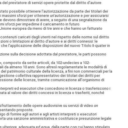
 del prestatore di servizi opere protette dal diritto d'autore
stato possibile ottenere l'autorizzazione da parte dei titolari dei
i massimi sforzi per ottenere un'autorizzazione e per assicurarsi
ti; e devono dimostrare di avere, a seguito di una segnalazione da
imi sforzi per impedirne il caricamento in futuro.
l'Unione europea da meno di tre anni e che hanno un fatturato
 contenuti caricati dagli utenti nel rispetto delle norme sul diritto
i o limitazioni al diritto d'autore e ai diritti connessi: le
che l'applicazione delle disposizioni del nuovo Titolo II-quater in
azione sulla decisione adottata dal prestatore, le parti possono
li», composto da sette articoli, da 102-undecies a 102-
ali da almeno 10 anni. Sono altresì regolamentate le modalità di
a del patrimonio culturale della licenza, a fini non commerciali per la
stione collettiva rappresentativo dei titolari dei diritti per
oncessione delle licenze, tramite comunicazione all'organismo di
i interpreti ed esecutori che concedono in licenza o trasferiscono i
ata al valore dei diritti concessi in licenza o trasferiti, nonché
sfruttamento delle opere audiovisive su servizi di video
on
presentando proposte.
o di fornire agli autori e agli artisti interpreti o esecutori
orta una sanzione amministrativa e costituisce presunzione legale
ione ulteriore, adeguata ed equa, dalla parte con cui hanno stipulato