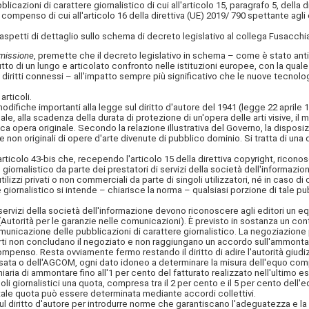
blicazioni di carattere giornalistico di cui all'articolo 15, paragrafo 5, della 
l compenso di cui all'articolo 16 della direttiva (UE) 2019/ 790 spettante agli e
aspetti di dettaglio sullo schema di decreto legislativo al collega Fusacchia
mmissione
, premette che il decreto legislativo in schema – come è stato antic
tto di un lungo e articolato confronto nelle istituzioni europee, con la quale
ei diritti connessi – all'impatto sempre più significativo che le nuove tecnol
rticoli.
ifiche importanti alla legge sul diritto d'autore del 1941 (legge 22 aprile 19
uale, alla scadenza della durata di protezione di un'opera delle arti visive, il
isca opera originale. Secondo la relazione illustrativa del Governo, la disposi
copie non originali di opere d'arte divenute di pubblico dominio. Si tratta d
rticolo 43-bis che, recependo l'articolo 15 della direttiva copyright, riconosc
ere giornalistico da parte dei prestatori di servizi della società dell'informa
ilizzi privati o non commerciali da parte di singoli utilizzatori, né in caso di 
 giornalistico si intende – chiarisce la norma – qualsiasi porzione di tale 
 servizi della società dell'informazione devono riconoscere agli editori un 
Autorità per le
garanzie nelle comunicazioni). È previsto in sostanza un cont
 comunicazione delle pubblicazioni di carattere giornalistico. La negoziazio
parti non concludano il negoziato e non raggiungano un accordo sull'ammont
enso. Resta ovviamente fermo restando il diritto di adire l'autorità giudizia
ressata o dell'AGCOM, ogni dato idoneo a determinare la misura dell'equo c
aria di ammontare fino all'1 per cento del fatturato realizzato nell'ultimo e
coli giornalistici una quota, compresa tra il 2 per cento e il 5 per cento del
 tale quota può essere determinata mediante accordi collettivi.
ul diritto d'autore per introdurre norme che garantiscano l'adeguatezza e l