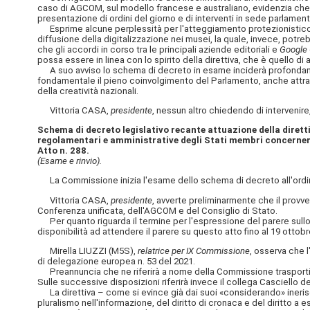
caso di AGCOM, sul modello francese e australiano, evidenzia che e
presentazione di ordini del giorno e di interventi in sede parlamentar
Esprime alcune perplessità per l'atteggiamento protezionistico e t
diffusione della digitalizzazione nei musei, la quale, invece, potreb
che gli accordi in corso tra le principali aziende editoriali e
Google
possa essere in linea con lo spirito della direttiva, che è quello di
A suo avviso lo schema di decreto in esame inciderà profondamente
fondamentale il pieno coinvolgimento del Parlamento, anche attravers
della creatività nazionali.
Vittoria CASA,
presidente
, nessun altro chiedendo di intervenire,
Schema di decreto legislativo recante attuazione della dirett
regolamentari e amministrative degli Stati membri concernenti 
Atto n. 288.
(Esame e rinvio).
La Commissione inizia l'esame dello schema di decreto all'ordin
Vittoria CASA,
presidente
, avverte preliminarmente che il provv
Conferenza unificata, dell'AGCOM e del Consiglio di Stato.
Per quanto riguarda il termine per l'espressione del parere sullo s
disponibilità ad attendere il parere su questo atto fino al 19 ottobr
Mirella LIUZZI (M5S),
relatrice per IX Commissione
, osserva che l
di delegazione europea n. 53 del 2021.
Preannuncia che ne riferirà a nome della Commissione trasporti e s
Sulle successive disposizioni riferirà invece il collega Casciello d
La direttiva – come si evince già dai suoi «considerando» ineris
pluralismo nell'informazione, del diritto di
cronaca e del diritto a 