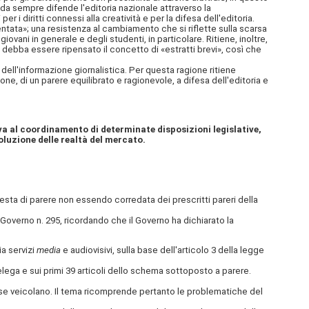
da sempre difende l'editoria nazionale attraverso la
 i diritti connessi alla creatività e per la difesa dell'editoria.
tata»; una resistenza al cambiamento che si riflette sulla scarsa
ovani in generale e degli studenti, in particolare. Ritiene, inoltre,
 debba essere ripensato il concetto di «estratti brevi», così che
ll'informazione giornalistica. Per questa ragione ritiene
ne, di un parere equilibrato e ragionevole, a difesa dell'editoria e
va al coordinamento di determinate disposizioni legislative,
oluzione delle realtà del mercato.
esta di parere non essendo corredata dei prescritti pareri della
Governo n. 295, ricordando che il Governo ha dichiarato la
ia servizi
media
e audiovisivi, sulla base dell'articolo 3 della legge
lega e sui primi 39 articoli dello schema sottoposto a parere.
se veicolano. Il tema ricomprende pertanto le problematiche del