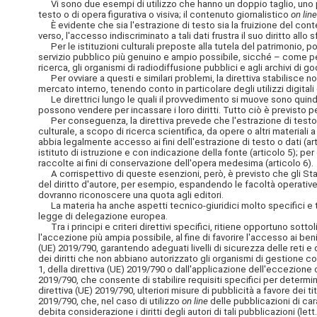
Vi sono due esempi di utilizzo che hanno un doppio taglio, uno positi
testo o di opera figurativa o visiva; il contenuto giornalistico
on line
È evidente che sia l'estrazione di testo sia la fruizione del cont
verso, l'accesso indiscriminato a tali dati frustra il suo diritto al
Per le istituzioni culturali preposte alla tutela del patrimonio, p
servizio pubblico più genuino e ampio possibile, sicché – come p
ricerca, gli organismi di radiodiffusione pubblici e agli archivi di g
Per ovviare a questi e similari problemi, la direttiva stabilisce nor
mercato interno, tenendo conto in particolare degli utilizzi digitali 
Le direttrici lungo le quali il provvedimento si muove sono quindi si
possono vendere per incassare i loro diritti. Tutto ciò è previsto p
Per conseguenza, la direttiva prevede che l'estrazione di testo sia
culturale, a scopo di ricerca scientifica, da opere o altri materiali 
abbia legalmente accesso ai fini dell'estrazione di testo o dati (artic
istituto di istruzione e con indicazione della fonte (articolo 5); per
raccolte ai fini di conservazione dell'opera medesima (articolo 6).
A corrispettivo di queste esenzioni, però, è previsto che gli Stat
del diritto d'autore, per esempio, espandendo le facoltà operative e 
dovranno riconoscere una quota agli editori.
La materia ha anche aspetti tecnico-giuridici molto specifici e tec
legge di delegazione europea.
Tra i principi e criteri direttivi specifici, ritiene opportuno sottol
l'accezione più ampia possibile, al fine di favorire l'accesso ai ben
(UE) 2019/790, garantendo adeguati livelli di sicurezza delle reti e 
dei diritti che non abbiano autorizzato gli organismi di gestione co
1, della direttiva (UE) 2019/790 o dall'applicazione dell'eccezione 
2019/790, che consente di stabilire requisiti
specifici per determin
direttiva (UE) 2019/790, ulteriori misure di pubblicità a favore dei ti
2019/790, che, nel caso di utilizzo
on line
delle pubblicazioni di cara
debita considerazione i diritti degli autori di tali pubblicazioni (lett