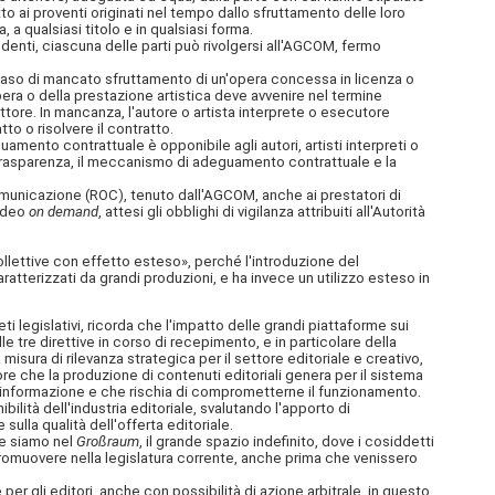
o ai proventi originati nel tempo dallo sfruttamento delle loro
 a qualsiasi titolo e in qualsiasi forma.
cedenti, ciascuna delle parti può rivolgersi all'AGCOM, fermo
in caso di mancato sfruttamento di un'opera concessa in licenza o
opera o della prestazione artistica deve avvenire nel termine
ttore. In mancanza, l'autore o artista interprete o esecutore
to o risolvere il contratto.
mento contrattuale è opponibile agli autori, artisti interpreti o
 di trasparenza, il meccanismo di adeguamento contrattuale e la
omunicazione (ROC), tenuto dall'AGCOM, anche ai prestatori di
video
on demand
, attesi gli obblighi di vigilanza attribuiti all'Autorità
lettive con effetto esteso», perché l'introduzione del
atterizzati da grandi produzioni, e ha invece un utilizzo esteso in
 legislativi, ricorda che l'impatto delle grandi piattaforme sui
e tre direttive in corso di recepimento, e in particolare della
isura di rilevanza strategica per il settore editoriale e creativo,
valore che la produzione di contenuti editoriali genera per il sistema
dell'informazione e che rischia di comprometterne il funzionamento.
lità dell'industria editoriale, svalutando l'apporto di
sulla qualità dell'offerta editoriale.
he siamo nel
Großraum
, il grande spazio indefinito, dove
i cosiddetti
a promuovere nella legislatura corrente, anche prima che venissero
r gli editori, anche con possibilità di azione arbitrale, in questo