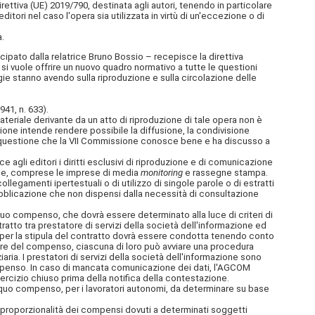
direttiva (UE) 2019/790, destinata agli autori, tenendo in particolare
ditori nel caso l'opera sia utilizzata in virtù di un'eccezione o di
.
ipato dalla relatrice Bruno Bossio – recepisce la direttiva
 si vuole offrire un nuovo quadro normativo a tutte le questioni
ogie stanno avendo sulla riproduzione e sulla circolazione delle
41, n. 633).
 materiale derivante da un atto di riproduzione di tale opera non è
zione intende rendere possibile la diffusione, la condivisione
i una questione che la VII Commissione conosce bene e ha discusso a
e agli editori i diritti esclusivi di riproduzione e di comunicazione
zione, comprese le imprese di media
monitoring
e rassegne stampa.
collegamenti ipertestuali o di utilizzo di singole parole o di estratti
pubblicazione che non dispensi dalla necessità di consultazione
equo compenso, che dovrà essere determinato alla luce di criteri di
ratto tra prestatore di servizi della società dell'informazione ed
ne per la stipula del contratto dovrà essere condotta tenendo conto
are del compenso, ciascuna di loro può avviare una procedura
ria. I prestatori di servizi della società dell'informazione sono
ompenso. In caso di mancata comunicazione dei dati, l'AGCOM
sercizio chiuso prima della notifica della contestazione.
l'equo compenso, per i lavoratori autonomi, da determinare su base
a proporzionalità dei compensi dovuti a determinati soggetti