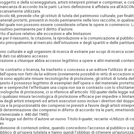
soggetto e della sceneggiatura, artisti interpreti primari e comprimari, e così
ncanza di accordo tra le parti. La loro definizione è affidata ora all'AGCOM, 
 scarsamente utilizzata.
colo 68, prevede che gli istituti di tutela del patrimonio culturale, per final
i materiali protetti, presenti in modo permanente nelle loro raccolte, in quals
i del quale non possono essere considerate orfane le opere in commercio. L
ultivo permanente per il diritto d'autore.
tto d'autore relativo alle eccezioni e alle limitazioni.
e per il riassunto, la citazione, la riproduzione e la comunicazione al pubbl
ato principalmente al mercato dell'istruzione e degli spartiti e delle partitu
onio culturale e agli organismi di ricerca di estrarre per scopi di ricerca scie
 di dati cui abbiano accesso.
zione a chiunque abbia accesso legittimo a opere e altri materiali contenuti
e contratto o licenza, ha trasferito o concesso a un editore l'utilizzo di un 
'opera non fatti da lui editore (ovviamente possibili in virtù di eccezioni o l
ono applicate misure tecnologiche di protezione, gli istituti di tutela del 
acquisito il possesso legittimo di esemplari dell'opera o del materiale prot
e 70-ter e sempreché l'effettuare una copia non sia in contrasto con lo sfruttam
ecnologiche di protezione, ci si riferisce all'articolo 102-
quater
della legge sul d
i qualsiasi misura tecnologica di protezione efficace per impedire o limitare
 degli artisti interpreti ed artisti esecutori sono inclusi i direttori del dopp
ezza e la proporzionalità dei compensi ivi previsti a favore degli artisti int
 di determinazione dei compensi in difetto di accordo tra le parti, rimettend
gotenenziale n. 440 del 1945).
lla legge sul diritto d'autore un nuovo Titolo II-
quater
, recante «Utilizzo di c
ies
.
divisione di contenuti online, quando concedono l'accesso al pubblico a ope
lico di un'opera tutelata e hanno quindi l'obbligo di ottenere un'autorizzazi