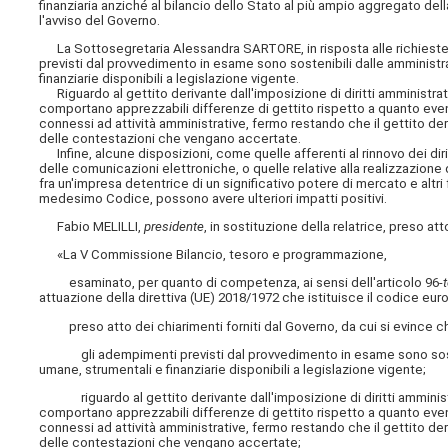
finanziaria anziché al bilancio dello Stato al più ampio aggregato d
l'avviso del Governo.
La Sottosegretaria Alessandra SARTORE, in risposta alle richieste 
previsti dal provvedimento in esame sono sostenibili dalle amministr
finanziarie disponibili a legislazione vigente.
Riguardo al gettito derivante dall'imposizione di diritti amministrat
comportano apprezzabili differenze di gettito rispetto a quanto eve
connessi ad attività amministrative, fermo restando che il gettito der
delle contestazioni che vengano accertate.
Infine, alcune disposizioni, come quelle afferenti al rinnovo dei dirit
delle comunicazioni elettroniche, o quelle relative alla realizzazion
fra un'impresa detentrice di un significativo potere di mercato e altri f
medesimo Codice, possono avere ulteriori impatti positivi.
Fabio MELILLI,
presidente
, in sostituzione della relatrice, preso a
«La V Commissione Bilancio, tesoro e programmazione,
esaminato, per quanto di competenza, ai sensi dell'articolo 96
-
attuazione della direttiva (UE) 2018/1972 che istituisce il codice eu
preso atto dei chiarimenti forniti dal Governo, da cui si evince c
gli adempimenti previsti dal provvedimento in esame sono sostenib
umane, strumentali e finanziarie disponibili a legislazione vigente;
riguardo al gettito derivante dall'imposizione di diritti amministr
comportano apprezzabili differenze di gettito rispetto a quanto eve
connessi ad attività amministrative, fermo restando che il gettito der
delle contestazioni che vengano accertate;