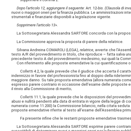
Dopo l'articolo 12, aggiungere il seguente:
Art. 12-
bis. (Clausola di inv
nuovi o maggiori oneri per la finanza pubblica. Le amministrazioni in
strumentali e finanziarie disponibili a legislazione vigente.
Sopprimere l'articolo 13
».
La Sottosegretaria Alessandra SARTORE concorda con la proposta d
La Commissione approva la proposta di parere della relatrice.
Silvana Andreina COMAROLI (LEGA),
relatrice
, avverte che l'Assemb
testo A/R del provvedimento in titolo, che riproduce – fatta salva un
precedente testo A del provvedimento medesimo, sui quali la Commiss
Con riferimento alle proposte emendative la cui quantificazione o
Colletti 4.2, la quale prevede che il giudice che accerta il carat
indennizzo in favore del professionista fino al doppio della rideter
maggiore danno. Su tale proposta emendativa (allora numerata come 4.
espresso parere contrario in occasione dell'esame delle proposte em
il rinvio alla Commissione di merito;
Colletti 11.1, la quale prevede che le disposizioni del provvedimen
abusi e nullità pendenti alla data di entrata in vigore della legge di
numerata come 11.200) la Commissione bilancio, nella citata seduta d
proposte emendative riferite al testo all'esame dell'Assemblea prima 
Fa presente infine che le restanti proposte emendative trasmesse n
La Sottosegretaria Alessandra SARTORE esprime parere contrario s
suscettibili di determinare nuovi o maggiori oneri per la finanza pubb