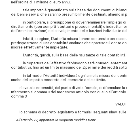
nell'ordine di 1 milione di euro annui;
tale importo è quantificato sulla base dei documenti di bilancio 
dei beni e servizi che saranno presumibilmente destinati, almeno in p
in particolare, si presuppone di dover remunerare l'impiego di 5
direttamente (con compiti istruttori e procedimentali) e indirettame
dell'Amministrazione) nello svolgimento delle funzioni individuate d
infatti, a regime, l'Autorità misura l'onere sostenuto per ciascuna 
predisposizione di una contabilità analitica che ripartisce il conto 
risorse effettivamente impiegate;
l'Autorità, quindi, sulla base delle risultanze di tale contabilità an
la copertura dell'effettivo fabbisogno sarà conseguentemente ass
contributiva, fino ad un limite massimo del 2 per mille dei redditi sott
in tal modo, l'Autorità individuerà ogni anno la misura del contri
anche dell'impatto concreto dell'esercizio delle attività;
rilevata la necessità, dal punto di vista formale, di riformulare la cla
riferimento al comma 3 del medesimo articolo con quello all'articol
comma 3,
VALUT
lo schema di decreto legislativo e formula i seguenti rilievi sulle
All'articolo 72, apportare le seguenti modificazioni: