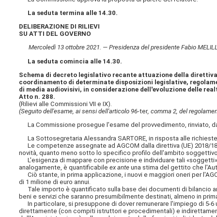
La seduta termina alle 14.30.
DELIBERAZIONE DI RILIEVI
SU ATTI DEL GOVERNO
Mercoledì 13 ottobre 2021. — Presidenza del presidente Fabio MELILLI.
La seduta comincia alle 14.30.
Schema di decreto legislativo recante attuazione della direttiva
coordinamento di determinate disposizioni legislative, regolame
di media audiovisivi, in considerazione dell'evoluzione delle rea
Atto n. 288.
(Rilievi alle Commissioni VII e IX).
(Seguito dell'esame, ai sensi dell'articolo 96-
ter
, comma 2, del regolament
La Commissione prosegue l'esame del provvedimento, rinviato, da u
La Sottosegretaria Alessandra SARTORE, in risposta alle richieste
Le competenze assegnate ad AGCOM dalla direttiva (UE) 2018/1808 e
novità, quanto meno sotto lo specifico profilo dell'ambito soggettiv
L'esigenza di mappare con precisione e individuare tali «soggetti» 
analogamente, è quantificabile
ex ante
una stima del gettito che l'Aut
Ciò stante, in prima applicazione, i nuovi e maggiori oneri per l'A
di 1 milione di euro annui.
Tale importo è quantificato sulla base dei documenti di bilancio a
beni e servizi che saranno presumibilmente destinati, almeno in prima
In particolare, si presuppone di dover remunerare l'impiego di 5-6 
direttamente (con compiti istruttori e procedimentali) e indirettame