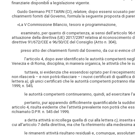
finanziarie disponibili a legislazione vigente.
Guido Germano PETTARIN (CI),
relatore,
dopo essersi scusato per n
chiarimenti forniti dal Governo, formula la seguente proposta di parer
«La V Commissione Bilancio, tesoro e programmazione,
esaminato, per quanto di competenza, ai sensi dell'articolo 96
-
attuazione della direttiva (UE) 2017/2397 relativa al riconoscimento d
direttive 91/672/CEE e 96/50/CE del Consiglio (Atto n. 304);
preso atto dei chiarimenti forniti dal Governo, da cui si evince c
l'articolo 4, dopo aver identificato le autorità competenti negli uf
Venezia e di Roma, disciplina, in maniera organica, le attività che l
tuttavia, si evidenzia che essendosi optato per il recepimento parzia
non rilascerà – e non potrà rilasciare – i nuovi certificati di qualifi
lettera
a)
, gli unici certificati che le autorità competenti potranno r
1999, n. 545;
le autorità competenti continueranno, quindi, ad esercitare l'attivi
pertanto, pur apparendo difficilmente quantificabile la suddivision
articolo 4, risulta evidente che l'attività prevalente non potrà che ess
richiamato D.P.R. n. 545 del 1999;
a detta attività si ricollega quella di cui alla lettera
c)
, inserit
cui all'articolo 7 della direttiva, ma che fa riferimento alla medesima at
le rimanenti attività risultano residuali e, comunque, assolutame