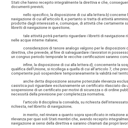
Stati che hanno recepito integralmente la direttiva e che, conseguente
documenti previsti;
nello specifico, la disposizione di cui alla lettera
b)
concerne la
navigazione di cui all'articolo 8, e pertanto si tratta di attività amm
prodotte dagli interessati e, comunque, di attività che certamente sarà
libretti di navigazione in questione;
tale attività potrà pertanto riguardare i libretti di navigazione rila
nelle acque interne italiane;
considerazioni di tenore analogo valgono per le disposizioni di 
direttiva, che prevede, al fine di salvaguardare i lavoratori in possess
un congruo periodo temporale le vecchie certificazioni saranno conver
infine, la disposizione di cui alla lettera
d)
, concernente la sosp
qualifica dell'Unione, si ricollega a quella di cui all'articolo 7, che 
competente può sospendere temporaneamente la validità nel territorio
anche detta disposizione assume potenziale rilevanza esclusivamente
casistica può riguardare esclusivamente un certificato rilasciato da 
sospensione di un certificato per motivi di sicurezza o di ordine pub
necessità della previsione per completezza normativa;
l'articolo 8 disciplina la convalida, su richiesta dell'interessato, 
richiesta, nel libretto di navigazione;
in merito, nel rinviare a quanto sopra specificato in relazione all
rilevanza per quei soli Stati membri che, avendo recepito integralmente l
navigazione ai sensi della direttiva e saranno chiamati dai propri lavor