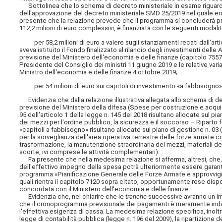
Sottolinea che lo schema di decreto ministeriale in esame riguar
dell'approvazione del decreto ministeriale SMD 25/2019 nel quale er
presente che la relazione prevede che il programma si concluderà 
112,2 milioni di euro complessivi, è finanziata con le seguenti modalit
per 58,2 milioni di euro a valere sugli stanziamenti recati dall'artico
aveva istituito il Fondo finalizzato al rilancio degli investimenti delle
previsione del Ministero dell'economia e
delle finanze (capitolo 7557
Presidente del Consiglio dei ministri 11 giugno 2019 e le relative var
Ministro dell'economia e delle finanze 4 ottobre 2019;
per 54 milioni di euro sui capitoli di investimento «a fabbisogno» d
Evidenzia che dalla relazione illustrativa allegata allo schema di d
previsione del Ministero della difesa (Spese per costruzione e acquisi
95 dell'articolo 1 della legge n. 145 del 2018 risultano allocate sul 
dei mezzi per l'ordine pubblico, la sicurezza e il soccorso – Riparto 
«capitoli a fabbisogno» risultano allocate sul piano di gestione n. 03 (
per la sorveglianza dell'area operativa terrestre delle forze armate 
trasformazione, la manutenzione straordinaria dei mezzi, materiali d
scorte, ivi comprese le attività complementari).
Fa presente che nella medesima relazione si afferma, altresì, che, in c
dell'effettivo impegno della spesa potrà ulteriormente essere garantit
programma «Pianificazione Generale delle Forze Armate e approvvigion
quali rientra il capitolo 7120 sopra citato, opportunamente rese disp
concordata con il Ministero dell'economia e delle finanze.
Evidenzia che, nel chiarire che le
tranche
successive avranno un impor
che il cronoprogramma previsionale dei pagamenti è meramente indica
l'effettiva esigenza di cassa. La medesima relazione specifica, inoltre
legge di contabilità pubblica (legge n. 196 del 2009), la ripartizione 