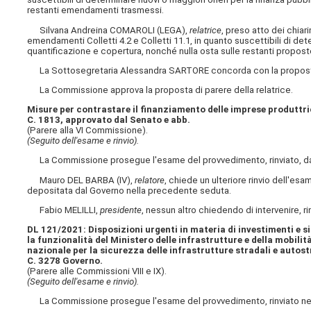
restanti emendamenti trasmessi.
Silvana Andreina COMAROLI (LEGA),
relatrice
, preso atto dei chiar
emendamenti Colletti 4.2 e Colletti 11.1, in quanto suscettibili di det
quantificazione e copertura, nonché nulla osta sulle restanti propo
La Sottosegretaria Alessandra SARTORE concorda con la proposta d
La Commissione approva la proposta di parere della relatrice.
Misure per contrastare il finanziamento delle imprese produttri
C. 1813, approvato dal Senato e abb.
(Parere alla VI Commissione).
(Seguito dell'esame e rinvio).
La Commissione prosegue l'esame del provvedimento, rinviato, da u
Mauro DEL BARBA (IV),
relatore
, chiede un ulteriore rinvio dell'es
depositata dal Governo nella precedente seduta.
Fabio MELILLI,
presidente
, nessun altro chiedendo di intervenire, ri
DL 121/2021: Disposizioni urgenti in materia di investimenti e si
la funzionalità del Ministero delle infrastrutture e della mobilità
nazionale per la sicurezza delle infrastrutture stradali e autost
C. 3278 Governo.
(Parere alle Commissioni VIII e IX).
(Seguito dell'esame e rinvio).
La Commissione prosegue l'esame del provvedimento, rinviato nel