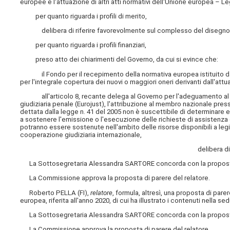
europee e l'attuazione di altri atti normativi dell'Unione europea –
per quanto riguarda i profili di merito,
delibera di riferire favorevolmente sul complesso del disegno 
per quanto riguarda i profili finanziari,
preso atto dei chiarimenti del Governo, da cui si evince che:
il Fondo per il recepimento della normativa europea istituito dal
per l'integrale copertura dei nuovi o maggiori oneri derivanti dall'at
all'articolo 8, recante delega al Governo per l'adeguamento al re
giudiziaria penale (Eurojust), l'attribuzione al membro nazionale press
dettata dalla legge n. 41 del 2005 non è suscettibile di determinare e
a sostenere l'emissione o l'esecuzione delle richieste di assistenza 
potranno essere sostenute nell'ambito delle risorse disponibili a legis
cooperazione giudiziaria internazionale,
delibera di
La Sottosegretaria Alessandra SARTORE concorda con la proposta 
La Commissione approva la proposta di parere del relatore.
Roberto PELLA (FI),
relatore
, formula, altresì, una proposta di pare
europea, riferita all'anno 2020, di cui ha illustrato i contenuti nella s
La Sottosegretaria Alessandra SARTORE concorda con la proposta 
La Commissione approva la proposta di parere del relatore.