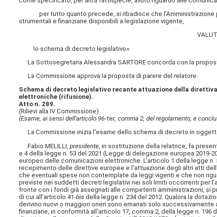
come specificato, per altra fattispecie, avuto riguardo alle comunicazio
per tutto quanto precede, si ribadisce che l'Amministrazione può
strumentali e finanziarie disponibili a legislazione vigente,
VALUT
lo schema di decreto legislativo».
La Sottosegretaria Alessandra SARTORE concorda con la proposta 
La Commissione approva la proposta di parere del relatore.
Schema di decreto legislativo recante attuazione della direttiv
elettroniche (rifusione).
Atto n. 289.
(Rilievi alla IV Commissione).
(Esame, ai sensi dell'articolo 96-
ter
, comma 2, del regolamento, e conclu
La Commissione inizia l'esame dello schema di decreto in oggett
Fabio MELILLI,
presidente
, in sostituzione della relatrice, fa pres
e 4 della legge n. 53 del 2021 (Legge di delegazione europea 2019-202
europeo delle comunicazioni elettroniche. L'articolo 1 della legge n. 5
recepimento delle direttive europee e l'attuazione degli altri atti dell
che eventuali spese non contemplate da leggi vigenti e che non riguar
previste nei suddetti decreti legislativi nei soli limiti occorrenti per
fronte con i fondi già assegnati alle competenti amministrazioni, si
di cui all'articolo 41-
bis
della legge n. 234 del 2012. Qualora la dotazion
derivino nuovi o maggiori oneri sono emanati solo successivamente all
finanziarie, in conformità all'articolo 17, comma 2, della legge n. 196 d