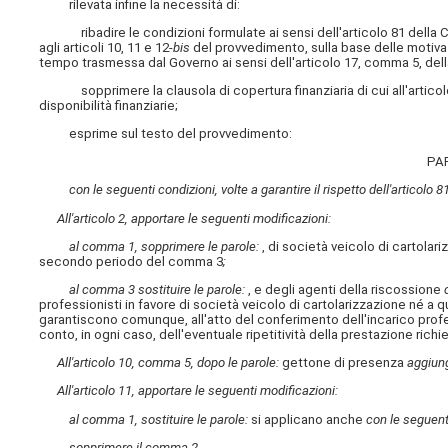
rilevata infine la necessità di:
ribadire le condizioni formulate ai sensi dell'articolo 81 della Co
agli articoli 10, 11 e 12-
bis
del provvedimento, sulla base delle motivaz
tempo trasmessa dal Governo ai sensi dell'articolo 17, comma 5, dell
sopprimere la clausola di copertura finanziaria di cui all'articolo 
disponibilità finanziarie;
esprime sul testo del provvedimento:
PA
con le seguenti condizioni, volte a garantire il rispetto dell'articolo 8
All'articolo 2, apportare le seguenti modificazioni:
al comma 1, sopprimere le parole:
, di società veicolo di cartolar
secondo periodo del comma 3
;
al comma 3 sostituire le parole:
, e degli agenti della riscossione
c
professionisti in favore di società veicolo di cartolarizzazione né a q
garantiscono comunque, all'atto del conferimento dell'incarico profe
conto, in ogni caso, dell'eventuale ripetitività della prestazione richi
All'articolo 10, comma 5, dopo le parole:
gettone di presenza
aggiung
All'articolo 11, apportare le seguenti modificazioni:
al comma 1, sostituire le parole:
si applicano anche
con le seguent
sopprimere il comma 2
.