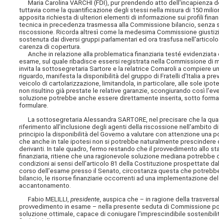
Maria Carolina VARCHI (FDI), pur prendendo atto dell'incapienza del
tuttavia come la quantificazione degli stessi nella misura di 150 mili
apposita richiesta di ulteriori elementi di informazione sui profili fin
tecnica in precedenza trasmessa alla Commissione bilancio, senza spe
riscossione. Ricorda altresì come la medesima Commissione giusti
sostenuta dai diversi gruppi parlamentari ed ora trasfusa nell'artico
carenza di copertura.
Anche in relazione alla problematica finanziaria testé evidenziata e
esame, sul quale ribadisce essersi registrata nella Commissione di 
invita la sottosegretaria Sartore e la relatrice Comaroli a compiere u
riguardo, manifesta la disponibilità del gruppo di Fratelli d'Italia a 
veicolo di cartolarizzazione, limitandola, in particolare, alle sole ipo
non risultino già prestate le relative garanzie, scongiurando così l'eve
soluzione potrebbe anche essere direttamente inserita, sotto forma 
formulare.
La sottosegretaria Alessandra SARTORE, nel precisare che la quanti
riferimento all'inclusione degli agenti della riscossione nell'ambito d
principio la disponibilità del Governo a valutare con attenzione una 
che anche in tale ipotesi non si potrebbe naturalmente prescindere da
derivanti. In tale quadro, fermo restando che il provvedimento allo st
finanziaria, ritiene che una ragionevole soluzione mediana potrebbe
condizioni ai sensi dell'articolo 81 della Costituzione prospettate d
corso dell'esame presso il Senato, circostanza questa che potrebbe a
bilancio, le risorse finanziarie occorrenti ad una implementazione 
accantonamento.
Fabio MELILLI,
presidente
, auspica che – in ragione della trasversa
provvedimento in esame – nella presente seduta di Commissione poss
soluzione ottimale, capace di coniugare l'imprescindibile sostenibili