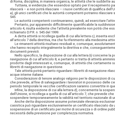
di Roma, disciplina, in maniera organica, le attività che le suddette
Tuttavia, si evidenzia che essendosi optato per il recepimento parzial
rilascerà – e non potrà rilasciare – i nuovi certificati di qualifica d
a)
, gli unici certificati che le autorità competenti potranno rilasciar
545.
Le autorità competenti continueranno, quindi, ad esercitare l'attivit
Pertanto, pur apparendo difficilmente quantificabile la suddivisione,
articolo 4, risulta evidente che l'attività prevalente non potrà che ess
richiamato D.P.R. n. 545 del 1999.
A detta attività si ricollega quella di cui alla lettera
c)
, inserita es
all'articolo 7 della direttiva, ma che fa riferimento alla medesima attivi
Le rimanenti attività risultano residuali e, comunque, assolutament
che hanno recepito integralmente la direttiva e che, conseguentemente,
documenti previsti.
Nello specifico, la disposizione di cui alla lettera
b)
concerne la pos
navigazione di cui all'articolo 8, e pertanto si tratta di attività amm
prodotte dagli interessati e, comunque, di attività che certamente sarà
libretti di navigazione in questione.
Tale attività potrà pertanto riguardare i libretti di navigazione rilas
acque interne italiane.
Considerazioni di tenore analogo valgono per le disposizioni di cui
che prevede, al fine di salvaguardare i lavoratori in possesso delle ce
periodo temporale le vecchie certificazioni saranno convertite in quel
Infine, la disposizione di cui alla lettera
d)
, concernente la sospensi
dell'Unione, si ricollega a quella di cui all'articolo 7, che prevede 
sospendere temporaneamente la validità nel territorio nazionale di un 
Anche detta disposizione assume potenziale rilevanza esclusivamente p
casistica può riguardare esclusivamente un certificato rilasciato da 
sospensione di un certificato per motivi di sicurezza o di ordine pub
necessità della previsione per completezza normativa.