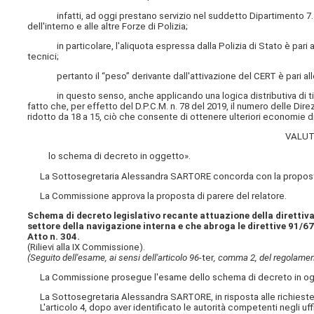
infatti, ad oggi prestano servizio nel suddetto Dipartimento 7.312 
dell'interno e alle altre Forze di Polizia;
in particolare, l'aliquota espressa dalla Polizia di Stato è pari a 52
tecnici;
pertanto il “peso” derivante dall'attivazione del CERT è pari allo
in questo senso, anche applicando una logica distributiva di tipo
fatto che, per effetto del D.P.C.M. n. 78 del 2019, il numero delle Dire
ridotto da 18 a 15, ciò che consente di ottenere ulteriori economie di
VALUT
lo schema di decreto in oggetto».
La Sottosegretaria Alessandra SARTORE concorda con la proposta 
La Commissione approva la proposta di parere del relatore.
Schema di decreto legislativo recante attuazione della direttiva
settore della navigazione interna e che abroga le direttive 91/6
Atto n. 304.
(Rilievi alla IX Commissione).
(Seguito dell'esame, ai sensi dell'articolo 96-
ter
, comma 2, del regolamen
La Commissione prosegue l'esame dello schema di decreto in oggett
La Sottosegretaria Alessandra SARTORE, in risposta alle richieste 
L'articolo 4, dopo aver identificato le autorità competenti negli uff