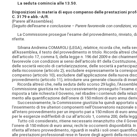
La seduta comincia alle 13.50.
Disposizioni in materia di equo compenso delle prestazioni prof
C. 3179 e abb.-A/R.
(Parere all'Assemblea).
(Seguito dell'esame e conclusione – Parere favorevole con condizioni, volt
La Commissione prosegue l'esame del provvedimento, rinviato, da ul
riferite.
Silvana Andreina COMAROLI (LEGA),
relatrice
, ricorda che, nella s
all'Assemblea, il testo del provvedimento in titolo. Ricorda altresì c
dell'articolo 17, comma 5, della legge n. 196 del 2009 e dei chiarime
favorevole con condizioni ai sensi dell'articolo 81 della Costituzione,
delle società veicolo di cartolarizzazione, delle società a partecipaz
della riscossione (articolo 2); escludere espressamente la correspon
compenso (articolo 10); escludere dall'applicazione della nuova discip
provvedimento (articolo 11); introdurre una generale clausola di invaria
Ricorda altresì che, nella seduta dello scorso 29 luglio, l'Assemble
Commissione giustizia ne ha successivamente proseguito l'esame chie
risposta a tale richiesta il Governo, nel ribadire i contenuti della re
merito alla quantificazione dell'onere di 150 milioni di euro annui deriv
Successivamente, la Commissione giustizia ha quindi apportato ulter
l'inserimento di tre ulteriori componenti nell'Osservatorio nazionale s
all'intero provvedimento per un importo pari a 150 milioni di euro an
per le esigenze indifferibili di cui all'articolo 1, comma 200, della le
Tutto ciò considerato, ritiene necessario innanzitutto che il Governo
l'onere di 150 milioni di euro annui, rechi le occorrenti disponibilit
riferita all'intero provvedimento, riguardi in realtà i soli oneri quantif
alle prestazioni professionali rese in favore degli agenti della riscoss