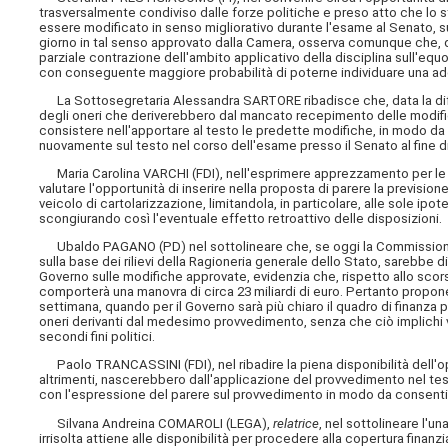
trasversalmente condiviso dalle forze politiche e preso atto che l
essere modificato in senso migliorativo durante l'esame al Senato, s
giorno in tal senso approvato dalla Camera, osserva comunque che, qu
parziale contrazione dell'ambito applicativo della disciplina sull'eq
con conseguente maggiore probabilità di poterne individuare una ade
La Sottosegretaria Alessandra SARTORE ribadisce che, data la diffico
degli oneri che deriverebbero dal mancato recepimento delle modifi
consistere nell'apportare al testo le predette
modifiche, in modo da 
nuovamente sul testo nel corso dell'esame presso il Senato al fine di
Maria Carolina VARCHI (FDI), nell'esprimere apprezzamento per le par
valutare l'opportunità di inserire nella proposta di parere la previsio
veicolo di cartolarizzazione, limitandola, in particolare, alle sole ipote
scongiurando così l'eventuale effetto retroattivo delle disposizioni.
Ubaldo PAGANO (PD) nel sottolineare che, se oggi la Commissione 
sulla base dei rilievi della Ragioneria generale dello Stato, sarebbe
Governo sulle modifiche approvate, evidenzia che, rispetto allo scorso
comporterà una manovra di circa 23 miliardi di euro. Pertanto propon
settimana, quando per il Governo sarà più chiaro il quadro di finanza 
oneri derivanti dal medesimo provvedimento, senza che ciò implichi v
secondi fini politici.
Paolo TRANCASSINI (FDI), nel ribadire la piena disponibilità dell'o
altrimenti, nascerebbero dall'applicazione del provvedimento nel tes
con l'espressione del parere sul provvedimento in modo da consenti
Silvana Andreina COMAROLI (LEGA),
relatrice
, nel sottolineare l'
irrisolta attiene alle disponibilità per procedere alla copertura fina