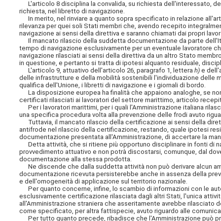
L'articolo 8 disciplina la convalida, su richiesta dell'interessato, de
richiesta, nel libretto di navigazione.
In merito, nel rinviare a quanto sopra specificato in relazione all'ar
rilevanza per quei soli Stati membri che, avendo recepito integralmente l
navigazione ai sensi della direttiva e saranno chiamati dai propri lavor
Il mancato rilascio della suddetta documentazione da parte dell'Ita
tempo di navigazione esclusivamente per un eventuale lavoratore che, i
navigazione rilasciati ai sensi della direttiva da un altro Stato membro
in questione, e pertanto si tratta di ipotesi alquanto residuale, disc
L'articolo 9, attuativo dell'articolo 26, paragrafo 1, lettera
h)
e dell'
delle infrastrutture e della mobilità sostenibili l'individuazione delle m
qualifica dell'Unione, i libretti di navigazione e i giornali di bordo.
La disposizione europea ha finalità che appaiono analoghe, se non ide
certificati rilasciati ai lavoratori del settore marittimo, articolo recep
Per i lavoratori marittimi, per i quali l'Amministrazione italiana rilasc
una specifica procedura volta alla prevenzione delle frodi avuto rigu
Tuttavia, il mancato rilascio della certificazione ai sensi della dir
antifrode nel rilascio della certificazione, restando, quale ipotesi resid
documentazione presentata all'Amministrazione, di accertare la man
Detta attività, che si ritiene più opportuno disciplinare in fonti di n
provvedimento attuativo e non potrà discostarsi, comunque, dal dover
documentazione alla stessa prodotta.
Ne discende che dalla suddetta attività non può derivare alcun amplia
documentazione ricevuta persisterebbe anche in assenza della prev
e dell'omogeneità di applicazione sul territorio nazionale.
Per quanto concerne, infine, lo scambio di informazioni con le autor
esclusivamente certificazione rilasciata dagli altri Stati, l'unica atti
all'Amministrazione straniera che asseritamente avrebbe rilasciato de
come specificato, per altra fattispecie, avuto riguardo alle comunicazio
Per tutto quanto precede, ribadisce che l'Amministrazione può pro