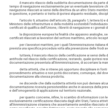
il mancato rilascio della suddetta documentazione da parte dell'I
tempo di navigazione esclusivamente per un eventuale lavoratore che, i
navigazione rilasciati ai sensi della direttiva da un altro Stato membro
in questione, e pertanto si tratta di ipotesi alquanto residuale, disc
l'articolo 9, attuativo dell'articolo 26, paragrafo 1, lettera
h)
e d
Ministero delle infrastrutture e della mobilità sostenibili l'individuazi
certificati di qualifica dell'Unione, i libretti di navigazione e i giornali 
la disposizione europea ha finalità che appaiono analoghe, se non id
certificati rilasciati ai lavoratori del settore marittimo, articolo recep
per i lavoratori marittimi, per i quali l'Amministrazione italiana rila
prevista una specifica procedura volta alla prevenzione delle frodi a
tuttavia, il mancato rilascio della certificazione ai sensi della di
antifrode nel rilascio della certificazione, restando, quale ipotesi resid
documentazione presentata all'Amministrazione, di accertare la man
detta attività, che si ritiene più opportuno disciplinare in fonti di
provvedimento attuativo e non potrà discostarsi, comunque, dal dover
documentazione alla stessa prodotta;
ne discende che dalla suddetta attività non può derivare alcun ampl
documentazione ricevuta persisterebbe anche in assenza della prev
e dell'omogeneità di applicazione sul territorio nazionale;
per quanto concerne, infine, lo scambio di informazioni con le aut
esclusivamente certificazione rilasciata dagli altri Stati, l'unica atti
all'Amministrazione straniera che asseritamente avrebbe rilasciato de