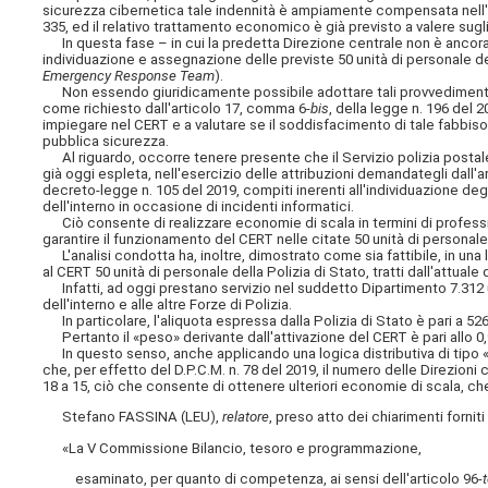
sicurezza cibernetica tale indennità è ampiamente compensata nell'ambit
335, ed il relativo trattamento economico è già previsto a valere sugli
In questa fase – in cui la predetta Direzione centrale non è ancora
individuazione e assegnazione delle previste 50 unità di personale dell
Emergency Response Team
).
Non essendo giuridicamente possibile adottare tali provvedimenti, ai
come richiesto dall'articolo 17, comma 6-
bis
, della legge n. 196 del 
impiegare nel CERT e a valutare se il soddisfacimento di tale fabbiso
pubblica sicurezza.
Al riguardo, occorre tenere presente che il Servizio polizia postale
già oggi espleta, nell'esercizio delle attribuzioni demandategli dall'ar
decreto-legge n. 105 del 2019, compiti inerenti all'individuazione degli
dell'interno in occasione di incidenti informatici.
Ciò consente di realizzare economie di scala in termini di professi
garantire il funzionamento del CERT nelle citate 50 unità di personale d
L'analisi condotta ha, inoltre, dimostrato come sia fattibile, in una l
al CERT 50 unità di personale della Polizia di Stato, tratti dall'attua
Infatti, ad oggi prestano servizio nel suddetto Dipartimento 7.312 un
dell'interno e alle altre Forze di Polizia.
In particolare, l'aliquota espressa dalla Polizia di Stato è pari a 5267
Pertanto il «peso» derivante dall'attivazione del CERT è pari allo 0
In questo senso, anche applicando una logica distributiva di tipo «
che, per effetto del D.P.C.M. n. 78 del 2019, il numero delle Direzioni 
18 a 15, ciò che consente di ottenere ulteriori economie di scala, che
Stefano FASSINA (LEU),
relatore
, preso atto dei chiarimenti forni
«La V Commissione Bilancio, tesoro e programmazione,
esaminato, per quanto di competenza, ai sensi dell'articolo 96
-