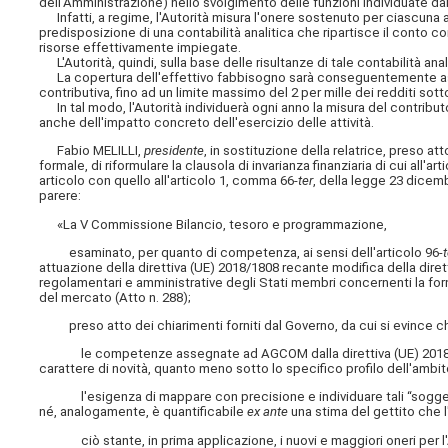
dell'Amministrazione) nello svolgimento delle funzioni individuate d
Infatti, a regime, l'Autorità misura l'onere sostenuto per ciascuna at
predisposizione di una contabilità analitica che ripartisce il conto 
risorse effettivamente impiegate.
L'Autorità, quindi, sulla base delle risultanze di tale contabilità anal
La copertura dell'effettivo fabbisogno sarà conseguentemente assic
contributiva, fino ad un limite massimo del 2 per mille dei redditi sott
In tal modo, l'Autorità individuerà ogni anno la misura del contribu
anche dell'impatto concreto dell'esercizio delle attività.
Fabio MELILLI,
presidente
, in sostituzione della relatrice, preso att
formale, di riformulare la clausola di invarianza finanziaria di cui all
articolo con quello all'articolo 1, comma 66-
ter
, della legge 23 dicem
parere:
«La V Commissione Bilancio, tesoro e programmazione,
esaminato, per quanto di competenza, ai sensi dell'articolo 96
-
attuazione della direttiva (UE) 2018/1808 recante modifica della diret
regolamentari e amministrative degli Stati membri concernenti la forni
del mercato (Atto n. 288);
preso atto dei chiarimenti forniti dal Governo, da cui si evince c
le competenze assegnate ad AGCOM dalla direttiva (UE) 2018/1808
carattere di novità, quanto meno sotto lo specifico profilo dell'ambi
l'esigenza di mappare con precisione e individuare tali “soggetti
né, analogamente, è quantificabile
ex ante
una stima del gettito che l
ciò stante, in prima applicazione, i nuovi e maggiori oneri per l'