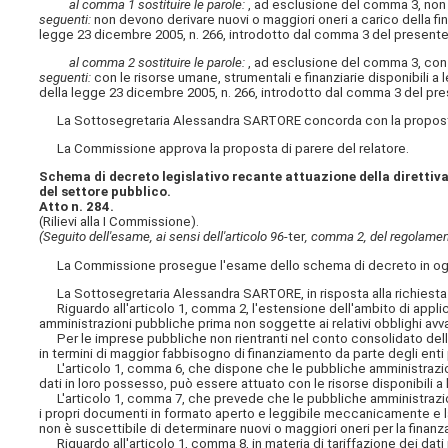
al comma 1 sostituire le parole:
, ad esclusione del comma 3, non 
seguenti:
non devono derivare nuovi o maggiori oneri a carico della fi
legge 23 dicembre 2005, n. 266, introdotto dal comma 3 del presente
al comma 2 sostituire le parole:
, ad esclusione del comma 3, con l
seguenti:
con le risorse umane, strumentali e finanziarie disponibili a
della legge 23 dicembre 2005, n. 266, introdotto dal comma 3 del pre
La Sottosegretaria Alessandra SARTORE concorda con la proposta 
La Commissione approva la proposta di parere del relatore.
Schema di decreto legislativo recante attuazione della direttiva 
del settore pubblico.
Atto n. 284.
(Rilievi alla I Commissione).
(Seguito dell'esame, ai sensi dell'articolo 96-
ter
, comma 2, del regolament
La Commissione prosegue l'esame dello schema di decreto in oggett
La Sottosegretaria Alessandra SARTORE, in risposta alla richiesta d
Riguardo all'articolo 1, comma 2, l'estensione dell'ambito di applic
amministrazioni pubbliche prima non soggette ai relativi obblighi avva
Per le imprese pubbliche non rientranti nel conto consolidato de
in termini di maggior fabbisogno di finanziamento da parte degli enti 
L'articolo 1, comma 6, che dispone che le pubbliche amministrazioni e
dati in loro possesso, può essere attuato con le risorse disponibili a
L'articolo 1, comma 7, che prevede che le pubbliche amministrazioni
i propri documenti in formato aperto e leggibile meccanicamente e ladd
non è suscettibile di determinare nuovi o maggiori oneri per la finanz
Riguardo all'articolo 1, comma 8, in materia di tariffazione dei dati re