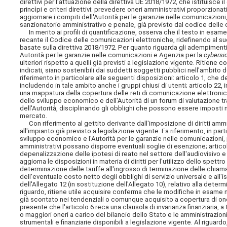
direttivi per l'attuazione della direttiva UE 2018/1972, che istituisce 
princìpi e criteri direttivi: prevedere oneri amministrativi proporzionati,
aggiornare i compiti dell'Autorità per le garanzie nelle comunicazioni,
sanzionatorio amministrativo e penale, già previsto dal codice delle
In merito ai profili di quantificazione, osserva che il testo in esame 
recante il Codice delle comunicazioni elettroniche, ridefinendo al su
basate sulla direttiva 2018/1972. Per quanto riguarda gli adempiment
Autorità per le garanzie nelle comunicazioni e Agenzia per la
cybersi
ulteriori rispetto a quelli già previsti a legislazione vigente. Ritien
indicati, siano sostenibili dai suddetti soggetti pubblici nell'ambito d
riferimento in particolare alle seguenti disposizioni: articolo 1, che
includendo in tale ambito anche i gruppi chiusi di utenti; articolo 22, 
una mappatura della copertura delle reti di comunicazione elettronica
dello sviluppo economico e dell'Autorità di un forum di valutazione t
dell'Autorità, disciplinando gli obblighi che possono essere imposti 
mercato.
Con riferimento al gettito derivante dall'imposizione di diritti ammi
all'impianto già previsto a legislazione vigente. Fa riferimento, in part
sviluppo economico e l'Autorità per le garanzie nelle comunicazioni, 
amministrativi possano disporre eventuali soglie di esenzione; artico
depenalizzazione delle ipotesi di reato nel settore dell'audiovisivo
aggiorna le disposizioni in materia di diritti per l'utilizzo dello spettro 
determinazione delle tariffe all'ingrosso di terminazione delle chiamate
dell'eventuale costo netto degli obblighi di servizio universale e all
dell'Allegato 12 (in sostituzione dell'Allegato 10), relativo alla determin
riguardo, ritiene utile acquisire conferma che le modifiche in esame
già scontato nei tendenziali o comunque acquisito a copertura di oneri 
presente che l'articolo 6 reca una clausola di invarianza finanziaria,
o maggiori oneri a carico del bilancio dello Stato e le amministrazio
strumentali e finanziarie disponibili a legislazione vigente. Al riguardo,