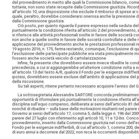
del provvedimento in merito alle quali la Commissione bilancio, come 
tuttavia, non sono state recepite dalla Commissione giustizia. Ricorda
all'articolo 10, una disposizione che esclude il rimborso di spese a
quale, peraltro, dovrebbe considerarsi onerosa anche la previsione 
dalla Commissione giustizia.
Ciò posto, per quanto riguarda il parere espresso nella seduta del 27
puntualmente la condizione riferita all'articolo 2 del provvedimento, 
si riferisce alle attività professionali svolte in favore delle società
non anche a quelle svolte in favore delle società controllate e delle
applicazione del provvedimento anche le prestazioni professionali res
19 agosto 2016, n. 175, ferma restando, comunque, l'esclusione di que
l'esclusione delle partecipate pubbliche era stata principalmente mo
fossero anche società veicolo di cartolarizzazione.
Infine, fa presente che dovrebbero essere invece ribadite le condizio
precedenza, a cui si aggiungerebbe un'ulteriore condizione volta a s
all'articolo 13 del testo A/R, qualora il Fondo per le esigenze indiffer
ipotesi, dovrebbero essere escluse dall'ambito di applicazione del p
della riscossione.
Su tali aspetti, ritiene pertanto necessario acquisire l'avviso del 
La sottosegretaria Alessandra SARTORE concorda preliminarmente co
opportunità di riformulare più puntualmente la condizione riferita all
disciplina sull'equo compenso, deliberata ai sensi dell'articolo 81 de
nonché di ribadire – sulla base delle motivazioni risultanti nel par
Governo ai sensi dell'articolo 17, comma 5, della legge n. 196 del 200
parere del 27 luglio con riferimento agli articoli 10, 11 e 12-
bis
. Concor
provvedimento, inserito dalla Commissione giustizia nel corso dell'e
Fondo per le esigenze indifferibili, di cui all'articolo 1, comma 200, d
di euro annui a decorrere dal 2022, non reca le occorrenti disponibilit