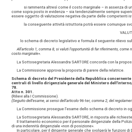
si rammenta altresì come il costo marginale – in assenza di un me
come sopra posto in evidenza – sia tendenzialmente sempre superiore
essere oggetto di valutazione negativa da parte delle competenti is
la conseguente attività istruttoria potrà essere comunque svolta c
VALUT
lo schema di decreto legislativo e formula il seguente rilievo sull
All'articolo 1, comma 8, si valuti l'opportunità di far riferimento, come 
costo marginale
».
La Sottosegretaria Alessandra SARTORE concorda con la proposta d
La Commissione approva la proposta di parere della relatrice.
Schema di decreto del Presidente della Repubblica concernente 
centrali di livello dirigenziale generale del Ministero dell'intern
78.
Atto n. 301.
(Rilievi alla I Commissione).
(Seguito dell'esame, ai sensi dell'articolo 96-
ter
, comma 2, del regolamen
La Commissione prosegue l'esame dello schema di decreto in oggett
La Sottosegretaria Alessandra SARTORE, in risposta alle richieste 
Il trattamento economico per il personale dirigenziale della Polizia d
di una indennità dirigenziale «non di posizione».
In particolare, per il dirigente generale che svolgerà le funzioni di D