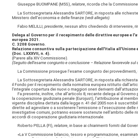
Giuseppe BUOMPANE (M5S),
relatore
, ricorda che la Commissione 
La Sottosegretaria Alessandra SARTORE, in risposta alle richieste d
Ministero dell'economia e delle finanze
(vedi allegato)
.
Fabio MELILLI,
presidente
, nessun altro chiedendo di intervenire, ri
Delega al Governo per il recepimento delle direttive europee e l'
europea 2021.
C. 3208 Governo.
Relazione consuntiva sulla partecipazione dell'Italia all'Unione 
(Doc. LXXXVII, n. 4).
(Parere alla XIV Commissione).
(Seguito dell'esame congiunto e conclusione – Relazione favorevole sul di
La Commissione prosegue l'esame congiunto dei provvedimenti, rinv
La Sottosegretaria Alessandra SARTORE, in risposta alla richiesta 
il Fondo per il recepimento della normativa europea istituito dall'arti
l'integrale copertura dei nuovi o maggiori oneri derivanti dall'attuaz
Fa presente, inoltre, che all'articolo 8, recante delega al Governo
la cooperazione giudiziaria penale (Eurojust), l'attribuzione al membr
vigente disciplina dettata dalla legge n. 41 del 2005 non è suscettibi
dirette ad agevolare o a sostenere l'emissione o l'esecuzione delle r
investigative comuni, potranno essere sostenute nell'ambito delle risor
accordi di cooperazione giudiziaria internazionale.
Roberto PELLA (FI),
relatore
, in base ai chiarimenti forniti dal Gov
«La V Commissione bilancio, tesoro e programmazione, esaminato il