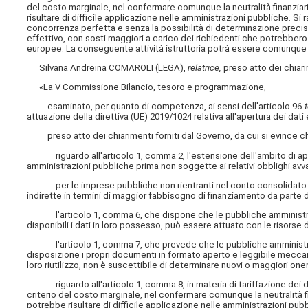
del costo marginale, nel confermare comunque la neutralità finanzia
risultare di difficile applicazione nelle amministrazioni pubbliche. S
concorrenza perfetta e senza la possibilità di determinazione prec
effettivo, con sosti maggiori a carico dei richiedenti che potrebber
europee. La conseguente attività istruttoria potrà essere comunque s
Silvana Andreina COMAROLI (LEGA),
relatrice,
preso atto dei chiari
«La V Commissione Bilancio, tesoro e programmazione,
esaminato, per quanto di competenza, ai sensi dell'articolo 96
-
attuazione della direttiva (UE) 2019/1024 relativa all'apertura dei dati 
preso atto dei chiarimenti forniti dal Governo, da cui si evince c
riguardo all'articolo 1, comma 2, l'estensione dell'ambito di appli
amministrazioni pubbliche prima non soggette ai relativi obblighi avva
per le imprese pubbliche non rientranti nel conto consolidato 
indirette in termini di maggior fabbisogno di finanziamento da parte de
l'articolo 1, comma 6, che dispone che le pubbliche amministrazion
disponibili i dati in loro possesso, può essere attuato con le risorse d
l'articolo 1, comma 7, che prevede che le pubbliche amministrazio
disposizione i propri documenti in formato aperto e leggibile meccani
loro riutilizzo, non è suscettibile di determinare nuovi o maggiori oner
riguardo all'articolo 1, comma 8, in materia di tariffazione dei dat
criterio del costo marginale, nel confermare comunque la neutralità f
potrebbe risultare di difficile applicazione nelle amministrazioni pub