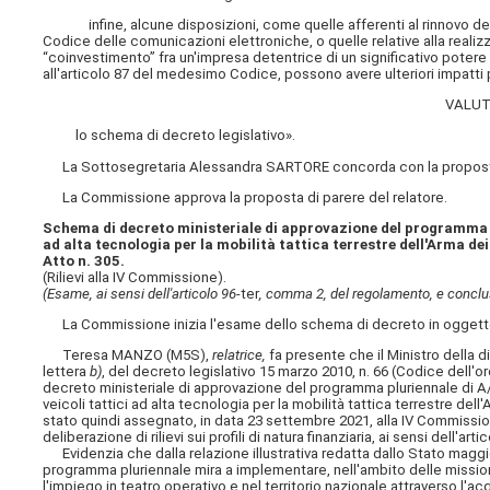
infine, alcune disposizioni, come quelle afferenti al rinnovo dei diri
Codice delle comunicazioni elettroniche, o quelle relative alla reali
“coinvestimento” fra un'impresa detentrice di un significativo potere di
all'articolo 87 del medesimo Codice, possono avere ulteriori impatti p
VALUT
lo schema di decreto legislativo».
La Sottosegretaria Alessandra SARTORE concorda con la proposta 
La Commissione approva la proposta di parere del relatore.
Schema di decreto ministeriale di approvazione del programma plu
ad alta tecnologia per la mobilità tattica terrestre dell'Arma dei
Atto n. 305.
(Rilievi alla IV Commissione).
(Esame, ai sensi dell'articolo 96-
ter
, comma 2, del regolamento, e conclu
La Commissione inizia l'esame dello schema di decreto in oggett
Teresa MANZO (M5S),
relatrice,
fa presente che il Ministro della d
lettera
b)
, del decreto legislativo 15 marzo 2010, n. 66 (Codice dell'o
decreto ministeriale di approvazione del programma pluriennale di 
veicoli tattici ad alta tecnologia per la mobilità tattica terrestre de
stato quindi assegnato, in data 23 settembre 2021, alla IV Commissione
deliberazione di rilievi sui profili di natura finanziaria, ai sensi dell'arti
Evidenzia che dalla relazione illustrativa redatta dallo Stato maggi
programma pluriennale mira a implementare, nell'ambito delle missioni r
l'impiego in teatro operativo e nel territorio nazionale attraverso l'ac