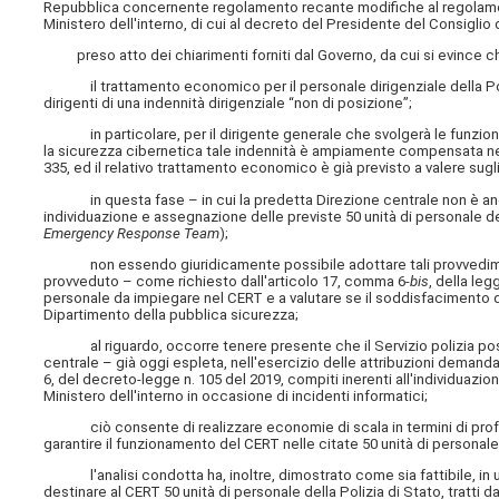
Repubblica concernente regolamento recante modifiche al regolamento 
Ministero dell'interno, di cui al decreto del Presidente del Consiglio d
preso atto dei chiarimenti forniti dal Governo, da cui si evince c
il trattamento economico per il personale dirigenziale della Polizia
dirigenti di una indennità dirigenziale “non di posizione”;
in particolare, per il dirigente generale che svolgerà le funzioni di
la sicurezza cibernetica tale indennità è ampiamente compensata nell'am
335, ed il relativo trattamento economico è già previsto a valere sugli
in questa fase – in cui la predetta Direzione centrale non è anco
individuazione e assegnazione delle previste 50 unità di personale dell
Emergency Response Team
);
non essendo giuridicamente possibile adottare tali provvedimenti, 
provveduto – come richiesto dall'articolo 17, comma 6-
bis
, della le
personale da impiegare nel CERT e a valutare se il soddisfacimento di
Dipartimento della pubblica sicurezza;
al riguardo, occorre tenere presente che il Servizio polizia posta
centrale – già oggi
espleta, nell'esercizio delle attribuzioni demandat
6, del decreto-legge n. 105 del 2019, compiti inerenti all'individuazion
Ministero dell'interno in occasione di incidenti informatici;
ciò consente di realizzare economie di scala in termini di profe
garantire il funzionamento del CERT nelle citate 50 unità di personale d
l'analisi condotta ha, inoltre, dimostrato come sia fattibile, in una
destinare al CERT 50 unità di personale della Polizia di Stato, tratti 