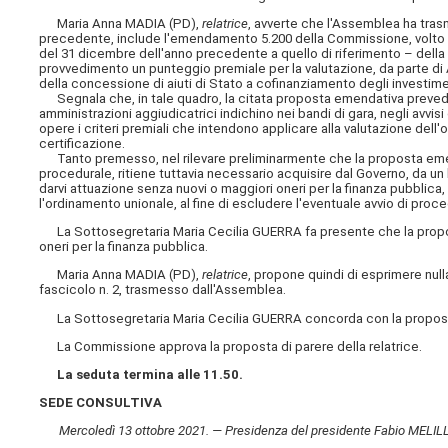
Maria Anna MADIA (PD),
relatrice
, avverte che l'Assemblea ha trasm
precedente, include l'emendamento 5.200 della Commissione, volto in
del 31 dicembre dell'anno precedente a quello di riferimento – della ce
provvedimento un punteggio premiale per la valutazione, da parte di Auto
della concessione di aiuti di Stato a cofinanziamento degli investime
Segnala che, in tale quadro, la citata proposta emendativa prevede 
amministrazioni aggiudicatrici indichino nei bandi di gara, negli avvisi o 
opere i criteri premiali che intendono applicare alla valutazione dell
certificazione.
Tanto premesso, nel rilevare preliminarmente che la proposta emen
procedurale, ritiene tuttavia necessario acquisire dal Governo, da un 
darvi attuazione senza nuovi o maggiori oneri per la finanza pubblica, 
l'ordinamento unionale, al fine di escludere l'eventuale avvio di proc
La Sottosegretaria Maria Cecilia GUERRA fa presente che la propos
oneri per la finanza pubblica.
Maria Anna MADIA (PD),
relatrice
, propone quindi di esprimere nul
fascicolo n. 2, trasmesso dall'Assemblea.
La Sottosegretaria Maria Cecilia GUERRA concorda con la proposta 
La Commissione approva la proposta di parere della relatrice.
La seduta termina alle 11.50.
SEDE CONSULTIVA
Mercoledì 13 ottobre 2021. — Presidenza del presidente Fabio MELILLI.