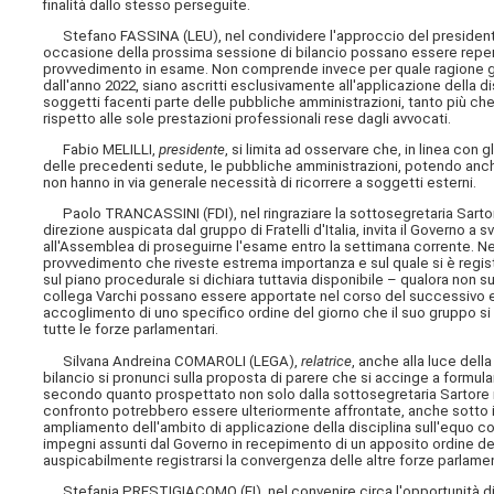
finalità dallo stesso perseguite.
Stefano FASSINA (LEU), nel condividere l'approccio del presidente M
occasione della prossima sessione di bilancio possano essere reperi
provvedimento in esame. Non comprende invece per quale ragione gli one
dall'anno 2022, siano ascritti esclusivamente all'applicazione della d
soggetti facenti parte delle pubbliche amministrazioni, tanto più che
rispetto alle sole prestazioni professionali rese dagli avvocati.
Fabio MELILLI,
presidente
, si limita ad osservare che, in linea con
delle precedenti sedute, le pubbliche amministrazioni, potendo anche
non hanno in via generale necessità di ricorrere a soggetti esterni.
Paolo TRANCASSINI (FDI), nel ringraziare la sottosegretaria Sartore p
direzione auspicata dal gruppo di Fratelli d'Italia, invita il Governo 
all'Assemblea di proseguirne l'esame entro la settimana corrente. Nel rit
provvedimento che riveste estrema importanza e sul quale si è registra
sul piano procedurale si dichiara tuttavia disponibile – qualora non 
collega Varchi possano essere apportate nel corso del successivo e
accoglimento di uno specifico ordine del giorno che il suo gruppo s
tutte le forze parlamentari.
Silvana Andreina COMAROLI (LEGA),
relatrice
, anche alla luce del
bilancio si pronunci sulla proposta di parere che si accinge a formu
secondo quanto prospettato non solo dalla sottosegretaria Sartore ma 
confronto potrebbero essere ulteriormente affrontate, anche sotto il
ampliamento dell'ambito di applicazione della disciplina sull'equo 
impegni assunti dal Governo in recepimento di un apposito ordine del
auspicabilmente registrarsi la convergenza delle altre forze parlamen
Stefania PRESTIGIACOMO (FI), nel convenire circa l'opportunità di 