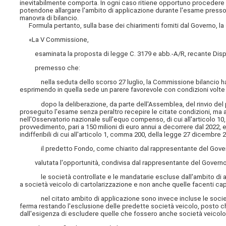
inevitabilmente comporta. In ogni caso ritiene opportuno procedere sen
potendone allargare l'ambito di applicazione durante l'esame presso 
manovra di bilancio.
Formula pertanto, sulla base dei chiarimenti forniti dal Governo, la
«La V Commissione,
esaminata la proposta di legge C. 3179 e abb.-A/R, recante Dispos
premesso che:
nella seduta dello scorso 27 luglio, la Commissione bilancio ha es
esprimendo in quella sede un parere favorevole con condizioni volte a 
dopo la deliberazione, da parte dell'Assemblea, del rinvio del p
proseguito l'esame senza peraltro recepire le citate condizioni, ma ap
nell'Osservatorio nazionale sull'equo compenso, di cui all'articolo 10, e
provvedimento, pari a 150 milioni di euro annui a decorrere dal 2022,
indifferibili di cui all'articolo 1, comma 200, della legge 27 dicembre 2
il predetto Fondo, come chiarito dal rappresentante del Governo,
valutata l'opportunità, condivisa dal rappresentante del Governo, di
le società controllate e le mandatarie escluse dall'ambito di appl
a società veicolo di cartolarizzazione e non anche quelle facenti ca
nel citato ambito di applicazione sono invece incluse le società a
ferma restando l'esclusione delle predette società veicolo, posto c
dall'esigenza di escludere quelle che fossero anche società veicolo 