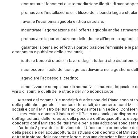
contrastare i fenomeni di intermediazione illecita di manodopera 
promuovere l'installazione e l'utilizzo della banda larga e ultralarg
favorire l'economia agricola e ittica circolare;
incentivare l'aggregazione dell'offerta agricola anche attraverso il
promuovere la partecipazione delle donne all'impresa agricola fa
garantire la piena ed effettiva partecipazione femminile e le par
economica e pubblica delle aree rurali;
istituire borse di studio in favore degli studenti che discutono una t
riconoscere il ruolo del coniuge coadiuvante nella gestione delle
agevolare l'accesso al credito;
armonizzare e semplificare la normativa in materia doganale e di ris
vini o di spiriti e quelli delle strade del vino riconosciute.
Ai sensi del comma 3 le modalità di adozione del Piano sono stabili
delle politiche agricole alimentari e forestali, di concerto con il Minis
sociali e con il Ministro del turismo, previa intesa in sede di Conferen
Il medesimo comma 3 indica che il Piano nazionale, predisposto dall
dell'agricoltura, delle foreste, della pesca e dell'acquacoltura, è app
concerto con il Ministro del turismo e per la sua adozione sono stanzi
L'articolo 3 prevede l'istituzione dell'Ufficio per la promozione dell'
della pesca e dell'acquacoltura, da attuarsi con decreto del Ministro d
entrata in vigore della presente legge, con una dotazione finanziaria 