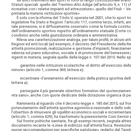
Gli unici riferimenti allo sport in fonti di rango costituzionale erano 
Statuti speciali: quello del Trentino-Alto Adige (all'articolo 9, n. 11)
ricreative con i relativi impianti ed attrezzature»; quello del Friuli – Ve
primaria la materia «istituzioni sportive».
È solo con la riforma del Titolo V, operata nel 2001, che lo sport trov
legislative fra Stato e Regioni: l'articolo 117, comma terzo, infatti,
tale previsione, si è diffusamente osservato come la formula costitu
dell'ordinamento sportivo rispetto all'ordinamento statuale (Corte co
condiviso anche nella giurisdizione ordinaria e amministrativa.
Rileva una caratterizzazione analoga, per taluni profili, in alcuni atti
Regioni ed enti locali (ad esempio, il decreto del Presidente della Re
attività promozionali, realizzazione e gestione d'impianti, finanziame
valenza sul piano educativo, sociale e di promozione del benessere p
vigenti in materia, segnala quelle della legge n. 107 del 2015. Nello s
garantire nelle istituzioni scolastiche «il diritto all'esercizio dell
minore» (articolo 1, comma 369, lettera
e)
;
incentivare «l'avviamento all'esercizio della pratica sportiva delle 
lettera
a)
;
perseguire il più generale obiettivo formativo del «potenziamento d
vita sano», anche con quote dedicate della dotazione organica di pe
Rammenta al riguardo che il decreto-legge n. 185 del 2015, sul fronte 
potenziamento dell'attività sportiva agonistica nazionale e dello svil
l'obiettivo di rimuovere gli squilibri economico-sociali e incrementar
(articolo 1, comma 629), ha trasformato la preesistente Coni Servizi s
Sul fronte politiche sanitarie, fra gli esempi recenti, segnala altre
documento recante le «Linee di indirizzo sull'attività fisica. Revision
nuove raccomandazioni per specifiche patologie», redatto dal Tavolo di 