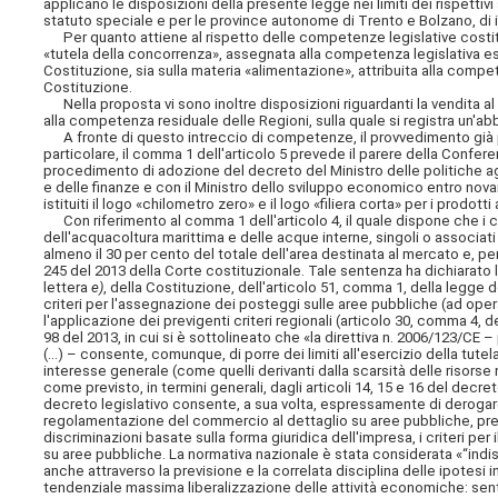
applicano le disposizioni della presente legge nei limiti dei rispettivi 
statuto speciale e per le province autonome di Trento e Bolzano, di ist
Per quanto attiene al rispetto delle competenze legislative costituz
«tutela della concorrenza», assegnata alla competenza legislativa es
Costituzione, sia sulla materia «alimentazione», attribuita alla comp
Costituzione.
Nella proposta vi sono inoltre disposizioni riguardanti la vendita al 
alla competenza residuale delle Regioni, sulla quale si registra un'
A fronte di questo intreccio di competenze, il provvedimento già pr
particolare, il
comma 1 dell'articolo 5 prevede il parere della Conferenza
procedimento di adozione del decreto del Ministro delle politiche agr
e delle finanze e con il Ministro dello sviluppo economico entro novan
istituiti il logo «chilometro zero» e il logo «filiera corta» per i prodotti 
Con riferimento al comma 1 dell'articolo 4, il quale dispone che i co
dell'acquacoltura marittima e delle acque interne, singoli o associati 
almeno il 30 per cento del totale dell'area destinata al mercato e, per
245 del 2013 della Corte costituzionale. Tale sentenza ha dichiarato l
lettera
e)
, della Costituzione, dell'articolo 51, comma 1, della legge 
criteri per l'assegnazione dei posteggi sulle aree pubbliche (ad opera
l'applicazione dei previgenti criteri regionali (articolo 30, comma 4, 
98 del 2013, in cui si è sottolineato che «la direttiva n. 2006/123/CE – 
(...) – consente, comunque, di porre dei limiti all'esercizio della tutela
interesse generale (come quelli derivanti dalla scarsità delle risorse 
come previsto, in termini generali, dagli articoli 14, 15 e 16 del decre
decreto legislativo consente, a sua volta, espressamente di derogare 
regolamentazione del commercio al dettaglio su aree pubbliche, prev
discriminazioni basate sulla forma giuridica dell'impresa, i criteri pe
su aree pubbliche. La normativa nazionale è stata considerata «“indisc
anche attraverso la previsione e la correlata disciplina delle ipotesi 
tendenziale massima liberalizzazione delle attività economiche: sen