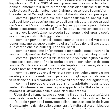
Repubblica n. 251 del 2012, al fine di prevedere che il rispetto dell
conseguentemente il limite di efficacia della disposizione ai tre mand
dello stesso Regolamento, nonché al fine di estendere i compiti di mon
Presidente del Consiglio dei ministri o il Ministro delegato per le par
Il comma 3 prevede che qualora la composizione del consiglio di ammin
dell'equilibrio tra i sessi nel riparto degli amministratori, si possa 
dei Ministri o il Ministro delegato per le pari opportunità può diffidare 
ulteriore inottemperanza alla diffida, fissare un nuovo termine di se
termine, ove la società non provveda, i componenti dell'organo socia
nei termini previsti dalla legge e dallo statuto.
Il comma 4 prevede che il riconoscimento da parte del Ministero dei co
denominazione sia subordinato, tra gli altri, all'adozione di uno stat
a un criterio che assicuri l'equilibrio tra i sessi.
Il comma 5 sopprime il riferimento ai tre mandati consecutivi nella 
assicurare il principio dell'equilibrio tra i sessi nel riparto degli ammi
Il comma 6 prevede che il Ministero per le politiche agricole aliment
esso partecipati nonché nella scelta dei propri consulenti e dei compo
assicuri l'applicazione del principio dell'equilibrio tra i sessi, alm
o delle nomine effettuate nel corso dell'anno).
Il comma 7 prevede che il Ministero per le politiche agricole alimen
un'adeguata rappresentanza di genere in tutti gli organismi di monito
valutazione dei Piani Nazionali e Regionali dei settori dell'agricoltura
Il comma 8 prevede che con regolamento adottato mediante decreto de
sede di Conferenza permanente per i rapporti tra lo Stato e le Regioni,
modalità di attuazione delle disposizioni dell'articolo.
Riguardo alla formulazione del comma 8, segnala l'opportunità di sp
nonché di prevedere il coordinamento tra tale regolamento e il decr
L'articolo 6 prevede l'istituzione della Giornata nazionale del lavoro
Giornata internazionale delle donne rurali, istituita dall'Assemblea g