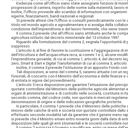
Evidenzia come all'Ufficio siano state assegnate funzioni di monitor
progressioni di carriera, rispetto delle norme sulla maternità, lavoro i
Inoltre, l'Ufficio provvede allo scambio di informazioni con organismi
vigente, finanziamenti, bandi nazionali e regionali.
Si prevede altresì che l'Ufficio si consulti periodicamente con le o
titolo nel mondo agricolo e agroalimentare e si avvalga della collab
condizione dell'imprenditoria e del lavoro femminile, che viene trasm
Il comma 2 prevede che all'Ufficio siano attribuite anche le compete
agricoltura istituito dal decreto ministeriale del 13 ottobre 1997.
Riguardo alla formulazione del comma 2, segnala l'opportunità di 
soppresso.
L'articolo 4, al fine di favorire la costituzione e l'aggregazione di i
dell'itticoltura e dell'acquacoltura reca, ai commi 1 e 2, alcune modifi
l'imprenditoria giovanile, di cui al comma 1, articolo 4, del decreto l
zero,
Smart & Start
e
Digital Transformation
di cui al comma 3, articolo
Inoltre, il comma 3 prevede l'istituzione di un apposito Fondo con u
Tali disposizioni, ai sensi del comma 5, saranno attuate con un reg
forestali, di concerto con il Ministro dell'economia e delle finanze e c
di entrata in vigore del provvedimento.
L'articolo 5 reca disposizioni per garantire l'attuazione del principio
quotate controllate dal Ministero delle politiche agricole alimentari
organi di amministrazione e di controllo nelle società, costituite in It
secondo comma, del codice civile, non quotate in mercati regolamentat
denominazioni di origine e delle indicazioni geografiche protette.
In particolare, il comma 1 prevede che il Ministero delle politiche agric
rinnovo delle cariche di enti e società non quotate controllate dallo
effettuato secondo modalità tali da garantire che il genere meno ra
si prevede che il Ministro emani entro novanta giorni dalla data di ent
disposizioni (alle quali gli enti strumentali e le società controllate 
Il comma 2 autorizza il Governo a modificare, entro un mese dall'ent