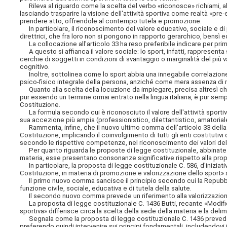
Rileva al riguardo come la scelta del verbo «riconosce» richiami, all'
lasciando trasparire la visione dell'attività sportiva come realtà «pre
prendere atto, offrendole al contempo tutela e promozione.
In particolare, il riconoscimento del valore educativo, sociale e di 
direttrici, che fra loro non si pongono in rapporto gerarchico, bens
La collocazione all'articolo 33 ha reso preferibile indicare per primo
A questo si affianca il valore sociale: lo sport, infatti, rappresent
cerchie di soggetti in condizioni di svantaggio o marginalità del più v
cognitivo.
Inoltre, sottolinea come lo sport abbia una innegabile correlazion
psico-fisico integrale della persona, anziché come mera assenza di m
Quanto alla scelta della locuzione da impiegare, precisa altresì che 
pur essendo un termine ormai entrato nella lingua italiana, è pur sempr
Costituzione.
La formula secondo cui è riconosciuto il valore dell'attività sportiva
sua accezione più ampia (professionistico, dilettantistico, amatorial
Rammenta, infine, che il nuovo ultimo comma dell'articolo 33 della 
Costituzione, implicando il coinvolgimento di tutti gli enti costituti
secondo le rispettive competenze, nel riconoscimento dei valori dell'
Per quanto riguarda le proposte di legge costituzionale, abbinate a
materia, esse presentano consonanze significative rispetto alla prop
In particolare, la proposta di legge costituzionale C. 586, d'iniziati
Costituzione, in materia di promozione e valorizzazione dello sport»
Il primo nuovo comma sancisce il principio secondo cui la Repubbli
funzione civile, sociale, educativa e di tutela della salute.
Il secondo nuovo comma prevede un riferimento alla valorizzazione 
La proposta di legge costituzionale C. 1436 Butti, recante «Modifica al
sportiva» differisce circa la scelta della sede della materia e la del
Segnala come la proposta di legge costituzionale C. 1436 preveda l'
preferendo quindi intervenire sui principi fondamentali, includendovi il 