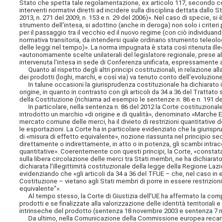
Stato che spetta tale regolamentazione, ex articolo 117, secondo 
interventi normativi diretti ad incidere sulla disciplina dettata dall
2013, n. 271 del 2009, n. 153 e n. 29 del 2006)». Nel caso di specie, s
strumento dell'intesa, si adottino (anche in deroga) non solo i criteri
per il passaggio tra il vecchio ed il nuovo regime (con ciò individu
normativa transitoria, da intendersi quale ordinario strumento teleo
delle leggi nel tempo)». La norma impugnata è stata così ritenuta ill
«autonomamente scelte unilaterali del legislatore regionale, prese al 
intervenuta l'intesa in sede di Conferenza unificata,
espressamente ado
Quanto al rispetto degli altri principi costituzionali, in relazione al
dei prodotti (loghi, marchi, e così via) va tenuto conto dell'evoluzion
In talune occasioni la giurisprudenza costituzionale ha dichiarato il
origine, in quanto in contrasto con gli articoli da 34 a 36 del Tratta
della Costituzione (richiama ad esempio le sentenze n. 86 e n. 191 del
In particolare, nella sentenza n. 86 del 2012 la Corte costituzionale 
introdotto un marchio «di origine e di qualità», denominato «Marche Ec
mercato comune delle merci, ha il divieto di restrizioni quantitative 
le esportazioni. La Corte ha in particolare evidenziato che la giuris
di «misura di effetto equivalente», nozione riassunta nel principio
direttamente o indirettamente, in atto o in potenza, gli scambi intra
quantitative». Coerentemente con questi principi, la Corte, «constatat
sulla libera circolazione delle merci tra Stati membri, ne ha dichiarato
dichiarata l'illegittimità costituzionale della legge della Regione Laz
evidenziando che «gli articoli da 34 a 36 del TFUE – che, nel caso i
Costituzione – vietano agli Stati membri di porre in essere restrizioni
equivalente”».
Al tempo stesso, la Corte di Giustizia dell'UE ha affermato la compatibi
prodotti e se finalizzate alla valorizzazione delle identità territoriali
intrinseche del prodotto (sentenza 18 novembre 2003 e sentenza 7 
Da ultimo, nella Comunicazione della Commissione europea recante «