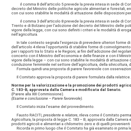
il comma 8 dell'articolo 5 prevede la previa intesa in sede di Conf
decreto del Ministro delle politiche agricole alimentari e forestali, e
con cui sono stabilite le modalità di attuazione delle disposizioni per
il comma 3 dell'articolo 8 prevede la previa intesa in sede di Confe
Trento e di Bolzano per l'adozione del decreto del Ministro delle polit
vigore della legge, con cui sono definiti i criteri e le modalità di ero
nell'agricoltura.
In tale contesto segnala l'esigenza di prevedere ulteriori forme di c
dell'articolo 4 rileva l'opportunità di stabilire forme di coinvolgim
per i rapporti tra lo Stato e le Regioni, ai fini dell'adozione del rego
concerto con il Ministro dell'economia e delle finanze e con il Ministro
vigore della legge – con cui sono stabilite le modalità di attuazione 
conduzione femminile nel settore dell'agricoltura, della silvicoltura, 
Formula quindi una proposta di parere favorevole con osservazion
Il Comitato approva la proposta di parere formulata dalla relatrice.
Norme per la valorizzazione e la promozione dei prodotti agricoli
C. 183-B, approvata dalla Camera e modificata dal Senato.
(Parere alla XIII Commissione).
(Esame e conclusione – Parere favorevole).
Il Comitato inizia l'esame del provvedimento.
Fausto RACITI,
presidente
e
relatore
, rileva come il Comitato perma
Agricoltura, la proposta di legge C. 183 – B, approvata dalla Camera
prodotti agricoli e alimentari a chilometro zero e di quelli provenienti d
Ricorda in primo luogo che il Comitato ha già esaminato in prima let