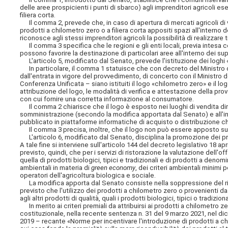
delle aree prospicienti i punti di sbarco) agli imprenditori agricoli es
filiera corta.
Il comma 2, prevede che, in caso di apertura di mercati agricoli di v
prodotti a chilometro zero o a filiera corta appositi spazi all'interno 
riconosce agli stessi imprenditori agricoli la possibilità di realizzare t
Il comma 3 specifica che le regioni e gli enti locali, previa intesa
possono favorire la destinazione di particolari aree all'interno dei sup
L'articolo 5, modificato dal Senato, prevede l'istituzione dei loghi «
In particolare, il comma 1 statuisce che con decreto del Ministro del
dall'entrata in vigore del provvedimento, di concerto con il Ministro
Conferenza Unificata – siano istituiti il logo «chilometro zero» e il lo
attribuzione del logo, le modalità di verifica e attestazione della prov
con cui fornire una corretta informazione al consumatore.
Il comma 2 chiarisce che il logo è esposto nei luoghi di vendita diret
somministrazione (secondo la modifica apportata dal Senato) e all'in
pubblicato in piattaforme informatiche di acquisto o distribuzione c
Il comma 3 precisa, inoltre, che il logo non può essere apposto sui pr
L'articolo 6, modificato dal Senato, disciplina la promozione dei prod
A tale fine si interviene sull'articolo 144 del decreto legislativo 18 
previsto, quindi, che per i servizi di ristorazione la valutazione dell'o
quella di prodotti biologici, tipici e tradizionali e di prodotti a deno
ambientali in materia di
green economy
, dei criteri ambientali minimi 
operatori dell'agricoltura biologica e sociale.
La modifica apporta dal Senato consiste nella soppressione del rife
previsto che l'utilizzo dei prodotti a chilometro zero o provenienti da f
agli altri prodotti di qualità, quali i prodotti biologici, tipici o tradiz
In merito ai criteri premiali da attribuirsi ai prodotti a chilometro ze
costituzionale, nella recente sentenza n. 31 del 9 marzo 2021, nel dic
2019 – recante «Norme per incentivare l'introduzione di prodotti a ch