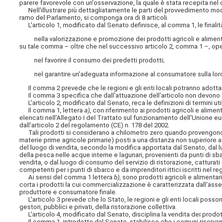
parere favorevole con un'osservazione, la quale è stata recepita ne
Nell'illustrare più dettagliatamente le parti del provvedimento modi
ramo del Parlamento, si componga ora di 8 articoli.
L'articolo 1, modificato dal Senato definisce, al comma 1, le finali
nella valorizzazione e promozione dei prodotti agricoli e alimentari 
su tale comma – oltre che nel successivo articolo 2, comma 1 –, oper
nel favorire il consumo dei predetti prodotti;
nel garantire un'adeguata informazione al consumatore sulla loro o
Il comma 2 prevede che le regioni e gli enti locali potranno adottare 
Il comma 3 specifica che dall'attuazione dell'articolo non devono de
L'articolo 2, modificato dal Senato, reca le definizioni di termini ut
Il comma 1, lettera
a)
, con riferimento ai prodotti agricoli e aliment
elencati nell'Allegato I del Trattato sul funzionamento dell'Unione eu
dall'articolo 2 del regolamento (CE) n. 178 del 2002.
Tali prodotti si considerano a chilometro zero quando provengono da
materie prime agricole primarie) posti a una distanza non superiore a
del luogo di vendita, secondo la modifica apportata dal Senato, dal l
della pesca nelle acque interne e lagunari, provenienti da punti di sb
vendita, o dal luogo di consumo del servizio di ristorazione, catturati 
competenti per i punti di sbarco e da imprenditori ittici iscritti nel 
Ai sensi del comma 1 lettera
b)
, sono prodotti agricoli e alimentar
corta i prodotti la cui commercializzazione è caratterizzata dall'asse
produttore e consumatore finale.
L'articolo 3 prevede che lo Stato, le regioni e gli enti locali posson
gestori, pubblici e privati, della ristorazione collettiva.
L'articolo 4, modificato dal Senato, disciplina la vendita dei prodotti 
Il comma 1, introdotto dal Senato, stabilisce che i comuni riservano 