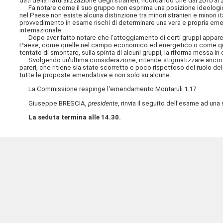
dati della naturalizzazione degli stranieri, ricordando che dal 2010 al 
Fa notare come il suo gruppo non esprima una posizione ideologica, 
nel Paese non esiste alcuna distinzione tra minori stranieri e minori it
provvedimento in esame rischi di determinare una vera e propria emer
internazionale.
Dopo aver fatto notare che l'atteggiamento di certi gruppi appare d
Paese, come quelle nel campo economico ed energetico o come quelle a
tentato di smontare, sulla spinta di alcuni gruppi, la riforma messa in 
Svolgendo un'ultima considerazione, intende stigmatizzare ancora 
pareri, che ritiene sia stato scorretto e poco rispettoso del ruolo 
tutte le proposte emendative e non solo su alcune.
La Commissione respinge l'emendamento Montaruli 1.17.
Giuseppe BRESCIA,
presidente
, rinvia il seguito dell'esame ad u
La seduta termina alle 14.30.