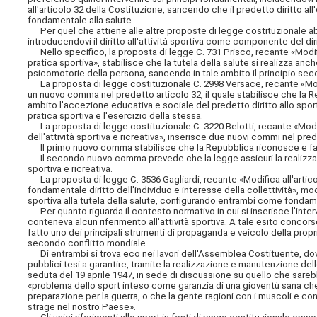
all'articolo 32 della Costituzione, sancendo che il predetto diritto all
fondamentale alla salute.
Per quel che attiene alle altre proposte di legge costituzionale abb
introducendovi il diritto all'attività sportiva come componente del dirit
Nello specifico, la proposta di legge C. 731 Prisco, recante «Modific
pratica sportiva», stabilisce che la tutela della salute si realizza a
psicomotorie della persona, sancendo in tale ambito il principio seco
La proposta di legge costituzionale C. 2998 Versace, recante «Modific
un nuovo comma nel predetto articolo 32, il quale stabilisce che la Re
ambito l'accezione educativa e sociale del predetto diritto allo spor
pratica sportiva e l'esercizio della stessa.
La proposta di legge costituzionale C. 3220 Belotti, recante «Modifica
dell'attività sportiva e ricreativa», inserisce due nuovi commi nel pred
Il primo nuovo comma stabilisce che la Repubblica riconosce e favoris
Il secondo nuovo comma prevede che la legge assicuri la realizzazione
sportiva e ricreativa.
La proposta di legge C. 3536 Gagliardi, recante «Modifica all'articolo
fondamentale diritto dell'individuo e interesse della collettività», m
sportiva alla tutela della salute, configurando entrambi come fondamenta
Per quanto riguarda il contesto normativo in cui si inserisce l'interv
conteneva alcun riferimento all'attività sportiva. A tale esito conco
fatto uno dei principali strumenti di propaganda e veicolo della propri
secondo conflitto mondiale.
Di entrambi si trova eco nei lavori dell'Assemblea Costituente, dove p
pubblici tesi a garantire, tramite la realizzazione e manutenzione delle 
seduta del 19 aprile 1947, in sede di discussione su quello che sarebbe
«problema dello sport inteso come garanzia di una gioventù sana che c
preparazione per la guerra, o che la gente ragioni con i muscoli e con 
strage nel nostro Paese».