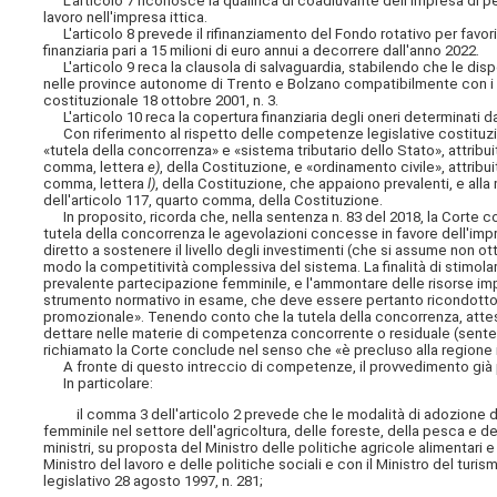
L'articolo 7 riconosce la qualifica di coadiuvante dell'impresa di pe
lavoro nell'impresa ittica.
L'articolo 8 prevede il rifinanziamento del Fondo rotativo per favori
finanziaria pari a 15 milioni di euro annui a decorrere dall'anno 2022.
L'articolo 9 reca la clausola di salvaguardia, stabilendo che le dispo
nelle province autonome di Trento e Bolzano compatibilmente con i ris
costituzionale 18 ottobre 2001, n. 3.
L'articolo 10 reca la copertura finanziaria degli oneri determinati 
Con riferimento al rispetto delle competenze legislative costituzio
«tutela della concorrenza» e «sistema tributario dello Stato», attribu
comma, lettera
e)
, della Costituzione, e «ordinamento civile», attribu
comma, lettera
l)
, della Costituzione, che appaiono prevalenti, e alla
dell'articolo 117, quarto comma, della Costituzione.
In proposito, ricorda che, nella sentenza n. 83 del 2018, la Corte c
tutela della concorrenza le agevolazioni concesse in favore dell'impr
diretto a sostenere il livello degli investimenti (che si assume non ot
modo la competitività complessiva del sistema. La finalità di stimola
prevalente partecipazione femminile, e l'ammontare delle risorse imp
strumento normativo in esame, che deve essere pertanto ricondotto al
promozionale». Tenendo conto che la tutela della concorrenza, attesa 
dettare nelle materie di competenza concorrente o residuale (sentenz
richiamato la Corte conclude nel senso che «è precluso alla regione i
A fronte di questo intreccio di competenze, il provvedimento già p
In particolare:
il comma 3 dell'articolo 2 prevede che le modalità di adozione del 
femminile nel settore dell'agricoltura, delle foreste, della pesca e d
ministri, su proposta del Ministro delle politiche agricole alimentari e 
Ministro del lavoro e delle politiche sociali e con il Ministro del turi
legislativo 28 agosto 1997, n. 281;