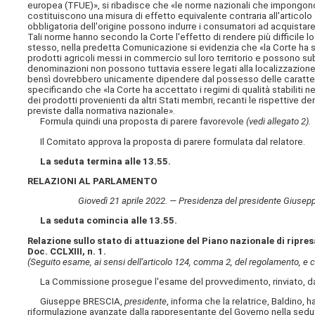
europea (TFUE)», si ribadisce che «le norme nazionali che impongono 
costituiscono una misura di effetto equivalente contraria all'articolo 
obbligatoria dell'origine possono indurre i consumatori ad acquistare p
Tali norme hanno secondo la Corte l'effetto di rendere più difficile 
stesso, nella predetta Comunicazione si evidenzia che «la Corte ha st
prodotti agricoli messi in commercio sul loro territorio e possono subor
denominazioni non possono tuttavia essere legati alla localizzazione 
bensì dovrebbero unicamente dipendere dal possesso delle caratterist
specificando che «la Corte ha accettato i regimi di qualità stabiliti nel
dei prodotti provenienti da altri Stati membri, recanti le rispettive 
previste dalla normativa nazionale».
Formula quindi una proposta di parere favorevole
(vedi allegato 2).
Il Comitato approva la proposta di parere formulata dal relatore.
La seduta termina alle 13.55.
RELAZIONI AL PARLAMENTO
Giovedì 21 aprile 2022. — Presidenza del presidente Giuseppe 
La seduta comincia alle 13.55.
Relazione sullo stato di attuazione del Piano nazionale di ripresa
Doc. CCLXIII, n. 1.
(Seguito esame, ai sensi dell'articolo 124, comma 2, del regolamento, e c
La Commissione prosegue l'esame del provvedimento, rinviato, da ul
Giuseppe BRESCIA,
presidente
, informa che la relatrice, Baldino, 
riformulazione avanzate dalla rappresentante del Governo nella sedut