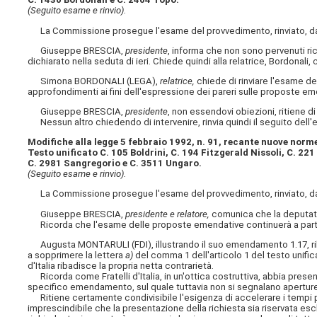
(Seguito esame e rinvio).
La Commissione prosegue l'esame del provvedimento, rinviato, da ul
Giuseppe BRESCIA,
presidente
, informa che non sono pervenuti ric
dichiarato nella seduta di ieri. Chiede quindi alla relatrice, Bordona
Simona BORDONALI (LEGA),
relatrice,
chiede di rinviare l'esame d
approfondimenti ai fini dell'espressione dei pareri sulle proposte em
Giuseppe BRESCIA,
presidente
, non essendovi obiezioni, ritiene di
Nessun altro chiedendo di intervenire, rinvia quindi il seguito dell'
Modifiche alla legge 5 febbraio 1992, n. 91, recante nuove norm
Testo unificato C. 105 Boldrini, C. 194 Fitzgerald Nissoli, C. 22
C. 2981 Sangregorio e C. 3511 Ungaro.
(Seguito esame e rinvio).
La Commissione prosegue l'esame del provvedimento, rinviato, da ul
Giuseppe BRESCIA,
presidente e relatore,
comunica che la deputata
Ricorda che l'esame delle proposte emendative continuerà a parti
Augusta MONTARULI (FDI), illustrando il suo emendamento 1.17, ril
a sopprimere la lettera
a)
del comma 1 dell'articolo 1 del testo unific
d'Italia ribadisce la propria netta contrarietà.
Ricorda come Fratelli d'Italia, in un'ottica costruttiva, abbia prese
specifico emendamento, sul quale tuttavia non si segnalano aperture 
Ritiene certamente condivisibile l'esigenza di accelerare i tempi pe
imprescindibile che la presentazione della richiesta sia riservata e