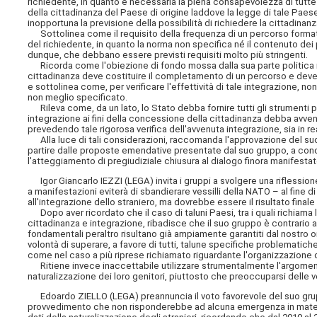
richiedente, in quanto è necessaria la piena consapevolezza di tutte le
della cittadinanza del Paese di origine laddove la legge di tale Paes
inopportuna la previsione della possibilità di richiedere la cittadin
Sottolinea come il requisito della frequenza di un percorso formativo
del richiedente, in quanto la norma non specifica né il contenuto dei 
dunque, che debbano essere previsti requisiti molto più stringenti.
Ricorda come l'obiezione di fondo mossa dalla sua parte politica ri
cittadinanza deve costituire il completamento di un percorso e deve
e sottolinea come, per verificare l'effettività di tale integrazione, 
non meglio specificato.
Rileva come, da un lato, lo Stato debba fornire tutti gli strumenti poss
integrazione ai fini della concessione della cittadinanza debba avven
prevedendo tale rigorosa verifica dell'avvenuta integrazione, sia in re
Alla luce di tali considerazioni, raccomanda l'approvazione del suo
partire dalle proposte emendative presentate dal suo gruppo, a cond
l'atteggiamento di pregiudiziale chiusura al dialogo finora manifestat
Igor Giancarlo IEZZI (LEGA) invita i gruppi a svolgere una riflession
a manifestazioni eviterà di sbandierare vessilli della NATO – al fin
all'integrazione dello straniero, ma dovrebbe essere il risultato final
Dopo aver ricordato che il caso di taluni Paesi, tra i quali richiam
cittadinanza e integrazione, ribadisce che il suo gruppo è contrario a q
fondamentali peraltro risultano già ampiamente garantiti dal nostro o
volontà di superare, a favore di tutti, talune specifiche problematic
come nel caso a più riprese richiamato riguardante l'organizzazione di
Ritiene invece inaccettabile utilizzare strumentalmente l'argomento 
naturalizzazione dei loro genitori, piuttosto che preoccuparsi dell
Edoardo ZIELLO (LEGA) preannuncia il voto favorevole del suo grup
provvedimento che non risponderebbe ad alcuna emergenza in materia di 