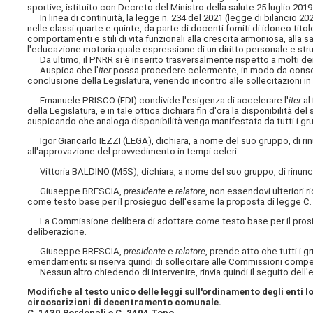
sportive, istituito con Decreto del Ministro della salute 25 luglio 2019
In linea di continuità, la legge n. 234 del 2021 (legge di bilancio 2
nelle classi quarte e quinte, da parte di docenti forniti di idoneo tito
comportamenti e stili di vita funzionali alla crescita armoniosa, alla
l'educazione motoria quale espressione di un diritto personale e st
Da ultimo, il PNRR si è inserito trasversalmente rispetto a molti dei f
Auspica che l'
iter
possa procedere celermente, in modo da consent
conclusione della Legislatura, venendo incontro alle sollecitazioni in
Emanuele PRISCO (FDI) condivide l'esigenza di accelerare l'
iter
al
della Legislatura, e in tale ottica dichiara fin d'ora la disponibilità
auspicando che analoga disponibilità venga manifestata da tutti i gru
Igor Giancarlo IEZZI (LEGA), dichiara, a nome del suo gruppo, di rin
all'approvazione del provvedimento in tempi celeri.
Vittoria BALDINO (M5S), dichiara, a nome del suo gruppo, di rinunc
Giuseppe BRESCIA,
presidente
e
relatore
, non essendovi ulteriori 
come testo base per il prosieguo dell'esame la proposta di legge C. 
La Commissione delibera di adottare come testo base per il prosieg
deliberazione.
Giuseppe BRESCIA,
presidente
e
relatore
, prende atto che tutti i 
emendamenti; si riserva quindi di sollecitare alle
Commissioni compete
Nessun altro chiedendo di intervenire, rinvia quindi il seguito dell
Modifiche al testo unico delle leggi sull'ordinamento degli enti lo
circoscrizioni di decentramento comunale.
C. 1430 Bordonali e C. 2404 Topo.