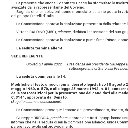
Fa presente che anche il deputato Prisco ha riformulato la risoluzion
avanzate dalla rappresentante del Governo.
Segnala che le risoluzioni, come riformulate, saranno poste in votazi
dal gruppo Fratelli d'Italia.
La Commissione approva la risoluzione presentata dalla relatrice 
Vittoria BALDINO (M5S),
relatrice
, dichiara l'astensione del suo gr
La Commissione approva la risoluzione a prima firma Prisco, come 
La seduta termina alle 14.
SEDE REFERENTE
Giovedì 21 aprile 2022. — Presidenza del presidente Giuseppe BRE
sottosegretaria di Stato alla Presiden
La seduta comincia alle 14.
Modifiche al testo unico di cui al decreto legislativo 18 agosto 2
maggio 1960, n. 570, e alla legge 25 marzo 1993, n. 81, concernen
delle sottoscrizioni per la presentazione dei candidati alle mede
C. 3144, approvata dal Senato.
(Seguito esame e conclusione).
La Commissione prosegue l'esame del provvedimento, rinviato, da u
Giuseppe BRESCIA,
presidente
, ricorda che tutti i gruppi hanno r
informa che nella seduta di ieri la Commissione Bilancio, unica Comm
parere favorevole sul provvedimento.