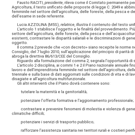
Fausto RACITI,
presidente
, rileva come il Comitato permanente per 
Agricoltura, il testo unificato delle proposte di legge C. 2049 e abbi
femminile nel settore dell'agricoltura, delle foreste, della pesca e 
dell'esame in sede referente.
Lucia AZZOLINA (M5S),
relatrice
, illustra il contenuto del testo un
L'articolo 1 stabilisce l'oggetto e le finalità del provvedimento. Più
settore dell'agricoltura, delle foreste, della pesca e dell'acquacoltura,
esistenti, contrastare le disparità salariali e le discriminazioni di g
oggetto.
Il comma 2 prevede che «con decreto» siano recepite le norme nece
Consiglio, del 7 luglio 2010, sull'applicazione del principio di parità
abroga la direttiva 86/613/CEE del Consiglio.
Riguardo alla formulazione del comma 2, segnala l'opportunità di sp
L'articolo 2 disciplina, ai commi 1 e 2 il Piano nazionale annuale fina
lavoro e dell'imprenditoria femminile nel settore dell'agricoltura, de
triennale e sulla base di dati aggiornati sulle condizioni di vita e di l
disagiate e all'agricoltura multifunzionale.
Gli altri interventi che il Piano dovrà contenere sono:
tutelare la maternità e la genitorialità;
potenziare l'offerta formativa e l'aggiornamento professionale;
contrastare e prevenire fenomeni di molestia e violenza di genere t
climatiche difficili;
potenziare i servizi di trasporto pubblico;
rafforzare l'assistenza sanitaria nei territori rurali e costieri perife