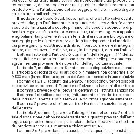
cui essa fonda la premialità sulla mera riconducibilità dei prodotti al
95, comma 13, del codice dei contratti pubblici, che ha recepito il pr
prodotto – che l'attribuzione del punteggio premiale, in sede di gare
sulla salute o sull'ambiente.
Il medesimo articolo 6 stabilisce, inoltre, che è fatto salvo quanto 
prevede che, per l'affidamento e la gestione dei servizi di refezione sc
scuole dell'infanzia, alle scuole primarie, alle scuole secondarie di 
bambini e giovani fino a diciotto anni di età, i relativi soggetti appal
e agroalimentari provenienti da sistemi di filiera corta e biologica e
punteggio per le offerte di servizi e forniture rispondenti al modell
cui prevalgano i prodotti ricchi di fibre, in particolare cereali integr
pesce, olio extravergine d'oliva, uova, latte e yogurt, con una limita
È altresì fatto salvo l'articolo 6, comma 1, della legge n. 141 del 2
scolastiche e ospedaliere possono accordare, nelle gare concernenti i re
agroalimentari provenienti da operatori dell'agricoltura sociale.
L'articolo 7, modificato dal Senato, reca le disposizioni sanzionatori
all'articolo 2 o i loghi di cui all'articolo 5 in maniera non conforme 
9.500 euro (la modificata operata dal Senato consiste in una definizio
I commi da 2 a 5, aggiunti dal Senato, introducono ulteriori disposizio
alle province autonome di Trento e di Bolzano le funzioni di controllo
Il comma 3 prevede che i proventi derivanti dall'attività sanzionatori
Il comma 4 stabilisce poi che, limitatamente ai prodotti della pesc
delle infrazioni spetta al Ministero delle politiche agricole alimentari e
Il comma 5 prevede che i proventi derivanti dalle sanzioni irrogate 
dell'entrata.
L'articolo 8, comma 1, prevede l'abrogazione del comma 2 dell'artic
tale disposizione debba intendersi riferito a quanto previsto dall'art
legge sui piccoli comuni e, in particolare, della disposizione che forni
di «prodotti agricoli e alimentari a chilometro utile».
I commi 2 e 3 prevedono la clausola di salvaguardia, ai sensi della 