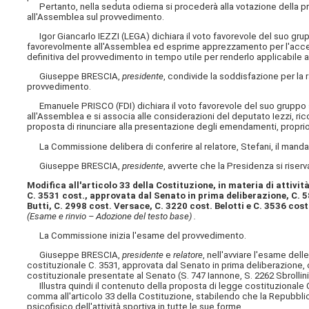
Pertanto, nella seduta odierna si procederà alla votazione della prop
all'Assemblea sul provvedimento.
Igor Giancarlo IEZZI (LEGA) dichiara il voto favorevole del suo grup
favorevolmente all'Assemblea ed esprime apprezzamento per l'accel
definitiva del provvedimento in tempo utile per renderlo applicabile al
Giuseppe BRESCIA,
presidente
, condivide la soddisfazione per la 
provvedimento.
Emanuele PRISCO (FDI) dichiara il voto favorevole del suo gruppo su
all'Assemblea e si associa alle considerazioni del deputato Iezzi, ricor
proposta di rinunciare alla presentazione degli emendamenti, proprio a
La Commissione delibera di conferire al relatore, Stefani, il manda
Giuseppe BRESCIA,
presidente
, avverte che la Presidenza si riserv
Modifica all'articolo 33 della Costituzione, in materia di attivit
C. 3531 cost., approvata dal Senato in prima deliberazione, C. 5
Butti, C. 2998 cost. Versace, C. 3220 cost. Belotti e C. 3536 cost
(Esame e rinvio – Adozione del testo base) .
La Commissione inizia l'esame del provvedimento.
Giuseppe BRESCIA,
presidente
e
relatore
, nell'avviare l'esame del
costituzionale C. 3531, approvata dal Senato in prima deliberazione, c
costituzionale presentate al Senato (S. 747 Iannone, S. 2262 Sbrollini,
Illustra quindi il contenuto della proposta di legge costituzionale 
comma all'articolo 33 della Costituzione, stabilendo che la Repubbli
psicofisico dell'attività sportiva in tutte le sue forme.