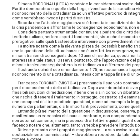
Simona BORDONALI (LEGA) condivide le considerazioni svolte dal dep
Partito democratico e quelle della Lega, rivendicando la specifica vis
riconoscimento della cittadinanza ad un effettivo percorso di integr
come vorrebbero invece i partiti di sinistra.
Ricorda che l'attuale maggioranza si è formata in condizioni del tut
la crisi pandemica e affrontarne le conseguenze economiche, non e
Considera pertanto strumentale continuare a parlare dei diritti dei m
territorio italiano, nei loro aspetti fondamentali, visto che il manca
prerogative, sulle quali basterebbe intervenire con provvedimenti mir
Fa inoltre notare come la rilevante platea dei possibili beneficiari d
che la questione della cittadinanza non è un'effettiva emergenza, so
minori stranieri di conseguirla dopo 10 anni di residenza, questi non 
interessati a tale
status
. Osserva, piuttosto, che l'approvazione del 
minori stranieri conseguirebbero la cittadinanza a differenza dei propr
Illustrando quindi il suo emendamento 1.75, ne raccomanda l'approvaz
riconoscimento di una cittadinanza, intesa come tappa finale di un per
Francesco FORCINITI (MISTO-A) preannuncia il suo voto contrario s
per il riconoscimento della cittadinanza. Dopo aver ricordato di aver
flessibili soluzioni di mediazione, ritiene che sia in corso un dibattit
che rischia di tenere il Parlamento in ostaggio, costretto ad esamin
che occuparsi di altre prioritarie questioni, come ad esempio la legge
numero dei parlamentari, o altri importanti provvedimenti, come quello
Entrando più nel merito della questione in discussione, osserva, p
manifestano un'eccessiva chiusura al confronto, non comprendendo 
non automaticamente, ma in presenza di effettivi requisiti, quali il 
facendo notare che, altrimenti, tanto varrebbe prevedere l'introduzi
Ritiene pertanto che i gruppi di maggioranza – a suo avviso tenuti i
sostanzialmente commissariati – dovrebbero recedere da tale falsa c
tornare a votare.