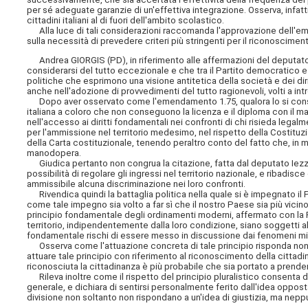
per sé adeguate garanzie di un'effettiva integrazione. Osserva, infatt
cittadini italiani al di fuori dell'ambito scolastico.
Alla luce di tali considerazioni raccomanda l'approvazione dell'e
sulla necessità di prevedere criteri più stringenti per il riconoscimen
Andrea GIORGIS (PD), in riferimento alle affermazioni del deputato
considerarsi del tutto eccezionale e che tra il Partito democratico 
politiche che esprimono una visione antitetica della società e dei dir
anche nell'adozione di provvedimenti del tutto ragionevoli, volti a int
Dopo aver osservato come l'emendamento 1.75, qualora lo si conside
italiana a coloro che non conseguono la licenza e il diploma con il m
nell'accesso ai diritti fondamentali nei confronti di chi risieda legalm
per l'ammissione nel territorio medesimo, nel rispetto della Costituzio
della Carta costituzionale, tenendo peraltro conto del fatto che, in mol
manodopera.
Giudica pertanto non congrua la citazione, fatta dal deputato Iezzi, de
possibilità di regolare gli ingressi nel territorio nazionale, e ribadis
ammissibile alcuna discriminazione nei loro confronti.
Rivendica quindi la battaglia politica nella quale si è impegnato i
come tale impegno sia volto a far sì che il nostro Paese sia più vicin
principio fondamentale degli ordinamenti moderni, affermato con la Ri
territorio, indipendentemente dalla loro condizione, siano soggetti all
fondamentale rischi di essere messo in discussione dai fenomeni mig
Osserva come l'attuazione concreta di tale principio risponda non 
attuare tale principio con riferimento al riconoscimento della cittadin
riconosciuta la cittadinanza è più probabile che sia portato a prender
Rileva inoltre come il rispetto del principio pluralistico consenta di
generale, e dichiara di sentirsi personalmente ferito dall'idea oppost
divisione non soltanto non rispondano a un'idea di giustizia, ma nepp