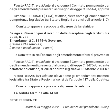
Fausto RACITI,
presidente
, rileva come il Comitato permanente per i
degli emendamenti presentati al disegno di legge C. 3514-A, approvat
Simona BORDONALI (LEGA),
relatrice
, rileva come gli emendamenti 
competenze legislative tra Stato e Regioni ai sensi dell'articolo 117 
Il Comitato approva la proposta di parere della relatrice.
Delega al Governo per il riordino della disciplina degli Istituti di
2003, n. 288.
Emendamenti C. 3475-A Governo.
(Parere all'Assemblea).
(Esame e conclusione – Parere).
La Comitato inizia l'esame degli emendamenti riferiti al provvedi
Fausto RACITI,
presidente
, rileva come il Comitato permanente per i
degli emendamenti presentati al disegno di legge C. 3475-A, recante del
carattere scientifico, di cui al decreto legislativo 16 ottobre 2003, n. 
Marco DI MAIO (IV),
relatore
, rileva come gli emendamenti trasmess
legislative tra Stato e Regioni ai sensi dell'articolo 117 della Costit
Il Comitato approva la proposta di parere del relatore.
La seduta termina alle 14.50.
SEDE REFERENTE
Martedì 24 maggio 2022. — Presidenza del presidente Giuseppe 