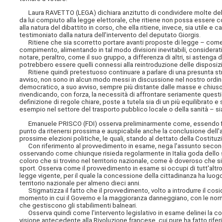
Laura RAVETTO (LEGA) dichiara anzitutto di condividere molte delle 
da lui compiuto alla legge elettorale, che ritiene non possa essere con
alla natura del dibattito in corso, che ella ritiene, invece, sia utile 
testimoniato dalla natura dell'intervento del deputato Giorgis.
Ritiene che sia scorretto portare avanti proposte di legge – come q
compimento, alimentando in tal modo divisioni inevitabili, considerat
notare, peraltro, come il suo gruppo, a differenza di altri, si astenga 
potrebbero essere quelli connessi alla reintroduzione delle disposizi
Ritiene quindi pretestuoso continuare a parlare di una presunta strett
avviso, non sono in alcun modo messi in discussione nel nostro ordinam
democratico, a suo avviso, sempre più distante dalle masse e chiuso in
rivendicando, con forza, la necessità di affrontare seriamente questio
definizione di regole chiare, poste a tutela sia di un più equilibrato e s
esempio nel settore del trasporto pubblico locale o della sanità – si
Emanuele PRISCO (FDI) osserva preliminarmente come, essendo fina
punto da ritenersi prossima e auspicabile anche la conclusione dell'a
prossime elezioni politiche, le quali, stando al dettato della Costit
Con riferimento al provvedimento in esame, nega l'assunto secondo il
osservando come chiunque risieda regolarmente in Italia goda dello s
coloro che si trovino nel territorio nazionale, come è doveroso che sia, 
sport. Osserva come il provvedimento in esame si occupi di tutt'altro, 
legge vigente, per il quale la concessione della cittadinanza ha luogo 
territorio nazionale per almeno dieci anni.
Stigmatizza il fatto che il provvedimento, volto a introdurre il cosi
momento in cui il Governo e la maggioranza danneggiano, con le nor
che gestiscono gli stabilimenti balneari.
Osserva quindi come l'intervento legislativo in esame delinei la con
visione antecedente alla Rivoluzione francese, cui pure ha fatto rife