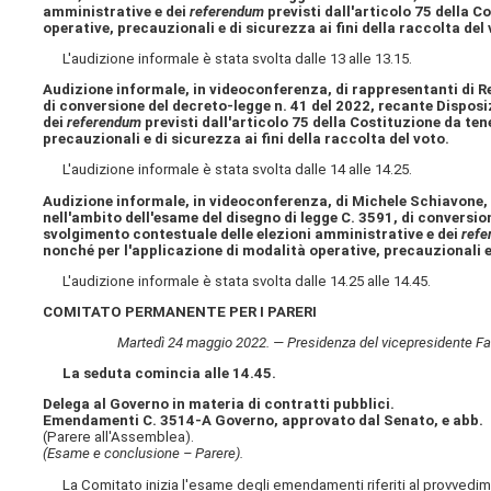
amministrative e dei
referendum
previsti dall'articolo 75 della C
operative, precauzionali e di sicurezza ai fini della raccolta del 
L'audizione informale è stata svolta dalle 13 alle 13.15.
Audizione informale, in videoconferenza, di rappresentanti di Re
di conversione del decreto-legge n. 41 del 2022, recante Disposi
dei
referendum
previsti dall'articolo 75 della Costituzione da te
precauzionali e di sicurezza ai fini della raccolta del voto.
L'audizione informale è stata svolta dalle 14 alle 14.25.
Audizione informale, in videoconferenza, di Michele Schiavone, Se
nell'ambito dell'esame del disegno di legge C. 3591, di conversio
svolgimento contestuale delle elezioni amministrative e dei
ref
nonché per l'applicazione di modalità operative, precauzionali e 
L'audizione informale è stata svolta dalle 14.25 alle 14.45.
COMITATO PERMANENTE PER I PARERI
Martedì 24 maggio 2022. — Presidenza del vicepresidente Fausto
La seduta comincia alle 14.45.
Delega al Governo in materia di contratti pubblici.
Emendamenti C. 3514-A Governo, approvato dal Senato, e abb.
(Parere all'Assemblea).
(Esame e conclusione – Parere).
La Comitato inizia l'esame degli emendamenti riferiti al provvedi