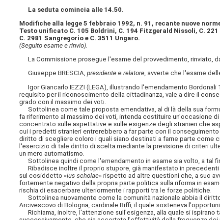
La seduta comincia alle 14.50.
Modifiche alla legge 5 febbraio 1992, n. 91, recante nuove norm
Testo unificato C. 105 Boldrini, C. 194 Fitzgerald Nissoli, C. 22
C. 2981 Sangregorio e C. 3511 Ungaro.
(Seguito esame e rinvio).
La Commissione prosegue l'esame del provvedimento, rinviato, da u
Giuseppe BRESCIA,
presidente
e
relatore
, avverte che l'esame del
Igor Giancarlo IEZZI (LEGA), illustrando l'emendamento Bordonali 1.7
requisito per il riconoscimento della cittadinanza, vale a dire il c
grado con il massimo dei voti.
Sottolinea come tale proposta emendativa, al di là della sua formul
fa riferimento al massimo dei voti, intenda costituire un'occasione di 
concentrato sulle aspettative e sulle esigenze degli stranieri che asp
cui i predetti stranieri entrerebbero a far parte con il conseguimento
diritto di scegliere coloro i quali siano destinati a farne parte come
l'esercizio di tale diritto di scelta mediante la previsione di criteri u
un mero automatismo.
Sottolinea quindi come l'emendamento in esame sia volto, a tal fine,
Ribadisce inoltre il proprio stupore, già manifestato in precedenti o
sul cosiddetto «
ius scholae
» rispetto ad altre questioni che, a suo av
fortemente negativo della propria parte politica sulla riforma in esame
rischia di esacerbare ulteriormente i rapporti tra le forze politiche.
Sottolinea nuovamente come la comunità nazionale abbia il diritto di 
Arcivescovo di Bologna, cardinale Biffi, il quale sosteneva l'opportunità
Richiama, inoltre, l'attenzione sull'esigenza, alla quale si ispiran
successivamente, che sia accertata l'effettività della frequenza dei 