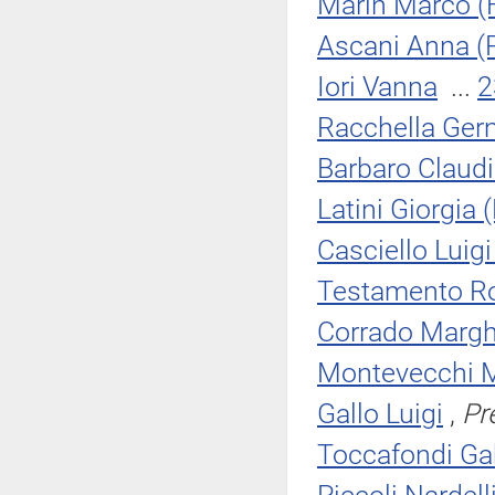
Marin Marco (F
Ascani Anna (
Iori Vanna
...
2
Racchella Ger
Barbaro Claud
Latini Giorgia
Casciello Luigi 
Testamento Ro
Corrado Margh
Montevecchi M
Gallo Luigi
,
Pr
Toccafondi Gab