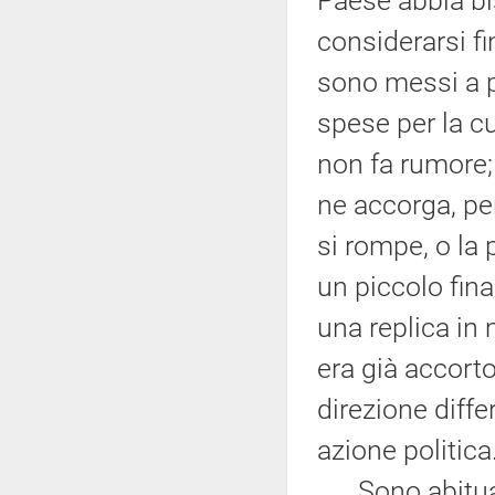
Paese abbia bi
considerarsi fin
sono messi a p
spese per la cul
non fa rumore; 
ne accorga, pe
si rompe, o la 
un piccolo fina
una replica in
era già accort
direzione diff
azione politica
Sono abituat